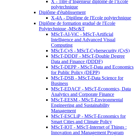
X - Titre d’Ingénieur diplômé de l’École
polytechnique
Diplôme d'établissement
X-4A - Diplôme de l'Ecole polytechnique
Diplôme de formation gradué de l'Ecole
Polytechnique -MSc&T
MScT-AI-ViC - MScT-Artificial
Intelligence and Advanced Visual
Computing
MScT-CyS - MScT-Cybersecurity (CyS)
MScT-DDDF - MScT-Double Degree
Data and Finance (DDDF)
MScT-DEPP - MScT-Data and Economics
for Public Policy (DEPP)
MScT-DSB - MScT-Data Science for
Business
MScT-EDACF - MScT-Economics, Data
Analytics and Corporate Finance
MScT-EESM - MScT-Environmental
Engineering and Sustainability
Management
MScT-ESCLiP - MScT-Economics for
Smart Cities and Climate Policy
MScT-IOT - MScT-Internet of Things :
Innovation and Management Program