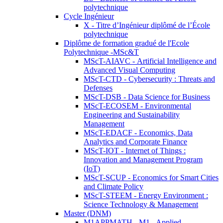
polytechnique
Cycle Ingénieur
X - Titre d’Ingénieur diplômé de l’École
polytechnique
Diplôme de formation gradué de l'Ecole
Polytechnique -MSc&T
MScT-AIAVC - Artificial Intelligence and
Advanced Visual Computing
MScT-CTD - Cybersecurity : Threats and
Defenses
MScT-DSB - Data Science for Business
MScT-ECOSEM - Environmental
Engineering and Sustainability
Management
MScT-EDACF - Economics, Data
Analytics and Corporate Finance
MScT-IOT - Internet of Things :
Innovation and Management Program
(IoT)
MScT-SCUP - Economics for Smart Cities
and Climate Policy
MScT-STEEM - Energy Environment :
Science Technology & Management
Master (DNM)
M1APPMATH - M1 - Applied