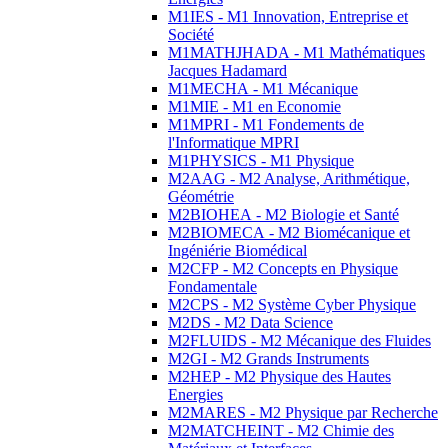
M1IES - M1 Innovation, Entreprise et
Société
M1MATHJHADA - M1 Mathématiques
Jacques Hadamard
M1MECHA - M1 Mécanique
M1MIE - M1 en Economie
M1MPRI - M1 Fondements de
l'Informatique MPRI
M1PHYSICS - M1 Physique
M2AAG - M2 Analyse, Arithmétique,
Géométrie
M2BIOHEA - M2 Biologie et Santé
M2BIOMECA - M2 Biomécanique et
Ingéniérie Biomédical
M2CFP - M2 Concepts en Physique
Fondamentale
M2CPS - M2 Système Cyber Physique
M2DS - M2 Data Science
M2FLUIDS - M2 Mécanique des Fluides
M2GI - M2 Grands Instruments
M2HEP - M2 Physique des Hautes
Energies
M2MARES - M2 Physique par Recherche
M2MATCHEINT - M2 Chimie des