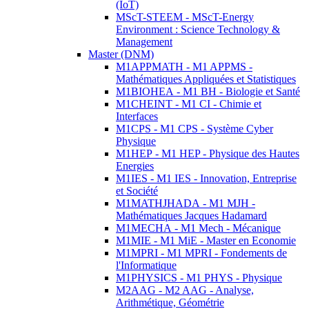
(IoT)
MScT-STEEM - MScT-Energy
Environment : Science Technology &
Management
Master (DNM)
M1APPMATH - M1 APPMS -
Mathématiques Appliquées et Statistiques
M1BIOHEA - M1 BH - Biologie et Santé
M1CHEINT - M1 CI - Chimie et
Interfaces
M1CPS - M1 CPS - Système Cyber
Physique
M1HEP - M1 HEP - Physique des Hautes
Energies
M1IES - M1 IES - Innovation, Entreprise
et Société
M1MATHJHADA - M1 MJH -
Mathématiques Jacques Hadamard
M1MECHA - M1 Mech - Mécanique
M1MIE - M1 MiE - Master en Economie
M1MPRI - M1 MPRI - Fondements de
l'Informatique
M1PHYSICS - M1 PHYS - Physique
M2AAG - M2 AAG - Analyse,
Arithmétique, Géométrie