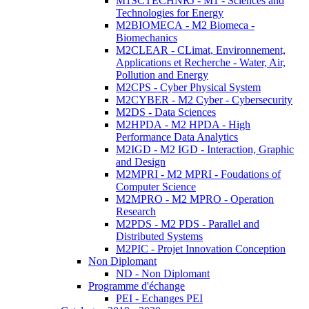
M1SCTECHNRJ - M1 - Sciences and
Technologies for Energy
M2BIOMECA - M2 Biomeca -
Biomechanics
M2CLEAR - CLimat, Environnement,
Applications et Recherche - Water, Air,
Pollution and Energy
M2CPS - Cyber Physical System
M2CYBER - M2 Cyber - Cybersecurity
M2DS - Data Sciences
M2HPDA - M2 HPDA - High
Performance Data Analytics
M2IGD - M2 IGD - Interaction, Graphic
and Design
M2MPRI - M2 MPRI - Foudations of
Computer Science
M2MPRO - M2 MPRO - Operation
Research
M2PDS - M2 PDS - Parallel and
Distributed Systems
M2PIC - Projet Innovation Conception
Non Diplomant
ND - Non Diplomant
Programme d'échange
PEI - Echanges PEI