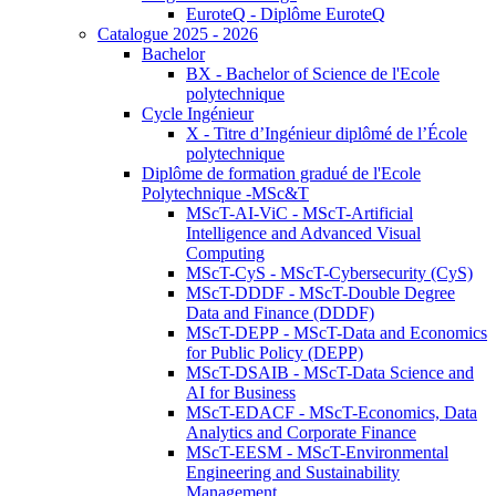
EuroteQ - Diplôme EuroteQ
Catalogue 2025 - 2026
Bachelor
BX - Bachelor of Science de l'Ecole
polytechnique
Cycle Ingénieur
X - Titre d’Ingénieur diplômé de l’École
polytechnique
Diplôme de formation gradué de l'Ecole
Polytechnique -MSc&T
MScT-AI-ViC - MScT-Artificial
Intelligence and Advanced Visual
Computing
MScT-CyS - MScT-Cybersecurity (CyS)
MScT-DDDF - MScT-Double Degree
Data and Finance (DDDF)
MScT-DEPP - MScT-Data and Economics
for Public Policy (DEPP)
MScT-DSAIB - MScT-Data Science and
AI for Business
MScT-EDACF - MScT-Economics, Data
Analytics and Corporate Finance
MScT-EESM - MScT-Environmental
Engineering and Sustainability
Management