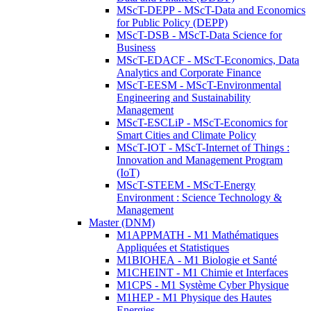
MScT-DEPP - MScT-Data and Economics
for Public Policy (DEPP)
MScT-DSB - MScT-Data Science for
Business
MScT-EDACF - MScT-Economics, Data
Analytics and Corporate Finance
MScT-EESM - MScT-Environmental
Engineering and Sustainability
Management
MScT-ESCLiP - MScT-Economics for
Smart Cities and Climate Policy
MScT-IOT - MScT-Internet of Things :
Innovation and Management Program
(IoT)
MScT-STEEM - MScT-Energy
Environment : Science Technology &
Management
Master (DNM)
M1APPMATH - M1 Mathématiques
Appliquées et Statistiques
M1BIOHEA - M1 Biologie et Santé
M1CHEINT - M1 Chimie et Interfaces
M1CPS - M1 Système Cyber Physique
M1HEP - M1 Physique des Hautes
Energies