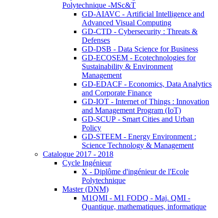
Polytechnique -MSc&T
GD-AIAVC - Artificial Intelligence and
Advanced Visual Computing
GD-CTD - Cybersecurity : Threats &
Defenses
GD-DSB - Data Science for Business
GD-ECOSEM - Ecotechnologies for
Sustainability & Environment
Management
GD-EDACF - Economics, Data Analytics
and Corporate Finance
GD-IOT - Internet of Things : Innovation
and Management Program (IoT)
GD-SCUP - Smart Cities and Urban
Policy
GD-STEEM - Energy Environment :
Science Technology & Management
Catalogue 2017 - 2018
Cycle Ingénieur
X - Diplôme d'ingénieur de l'Ecole
Polytechnique
Master (DNM)
M1QMI - M1 FODQ - Maj. QMI -
Quantique, mathematiques, informatique