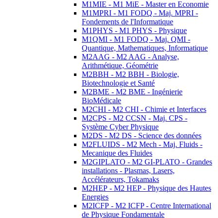
M1MIE - M1 MiE - Master en Economie
M1MPRI - M1 FODQ - Maj. MPRI -
Fondements de l'Informatique
M1PHYS - M1 PHYS - Physique
M1QMI - M1 FODQ - Maj. QMI -
Quantique, Mathematiques, Informatique
M2AAG - M2 AAG - Analyse,
Arithmétique, Géométrie
M2BBH - M2 BBH - Biologie,
Biotechnologie et Santé
M2BME - M2 BME - Ingénierie
BioMédicale
M2CHI - M2 CHI - Chimie et Interfaces
M2CPS - M2 CCSN - Maj. CPS -
Système Cyber Physique
M2DS - M2 DS - Science des données
M2FLUIDS - M2 Mech - Maj. Fluids -
Mecanique des Fluides
M2GIPLATO - M2 GI-PLATO - Grandes
installations - Plasmas, Lasers,
Accélérateurs, Tokamaks
M2HEP - M2 HEP - Physique des Hautes
Energies
M2ICFP - M2 ICFP - Centre International
de Physique Fondamentale