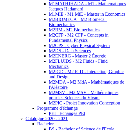
M1MATHJHADA - M1 - Mathematiques
Jacques Hadamard
M1MIE - M1 MiE - Master in Economics
M2BIOMECA - M2 Biomeca -
Biomechanics
M2BM - M2 Biomechanics
M2CFP - M2 CFP - Concepts in
Fundamental Physics
M2CPS - Cyber Physical System
M2DS - Data Sciences
M2ENERG - Master 2 Énergie
M2FLUIDS - M2 Fluids - Fluid
Mechanics
M2IGD - M2 IGD - Interaction, Graphic
and Design
M2MDA - M2 MdA - Mathématiques de
l'Aléatoire
M2MSV - M2 MSV - Mathématiques
pour les Sciences du Vivant
M2PIC - Projet Innovation Conception
Programme d'échange
PEI - Echanges PEI
Catalogue 2020 - 2021
Bachelor
BS - Bachelor of Science de l'Ecole