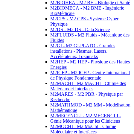
M2BIOHEA - M2 BH - Biologie et Santé
M2BIOMECA - M2 BME - Ingénierie
BioMédicale
M2CPS - M2 CPS - Système Cyber
Physique
M2DS - M2 DS - Data Science
M2FLUIDS - M2 Fluids - Mécanique des
Fluides
M2GI - M2 GI-PLATO - Grandes
installations - Plasmas, Lasers,
Accélérateurs, Tokamaks
M2HEP - M2 HEP - Physique des Hautes
Energies
M2ICFP - M2 ICFP - Centre International
de Physique Fondamentale
M2MACHI - M2 MACHI - Chimie des
Matériaux et Interfaces
M2MARES - M2 PBR - Physique par
Recherche
M2MATHMOD - M2 MM - Modélisation
Mathématique
M2MECENCLI - M2 MECENCLI -
Génie Mécanique pour les Cliniciens
M2MOCHI - M2 MoChI - Chimie
Moléculaire et Interfaces