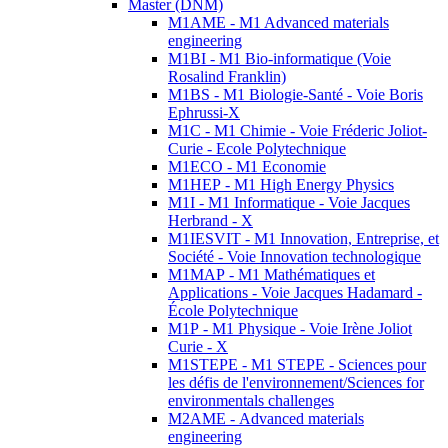
Master (DNM)
M1AME - M1 Advanced materials
engineering
M1BI - M1 Bio-informatique (Voie
Rosalind Franklin)
M1BS - M1 Biologie-Santé - Voie Boris
Ephrussi-X
M1C - M1 Chimie - Voie Fréderic Joliot-
Curie - Ecole Polytechnique
M1ECO - M1 Economie
M1HEP - M1 High Energy Physics
M1I - M1 Informatique - Voie Jacques
Herbrand - X
M1IESVIT - M1 Innovation, Entreprise, et
Société - Voie Innovation technologique
M1MAP - M1 Mathématiques et
Applications - Voie Jacques Hadamard -
École Polytechnique
M1P - M1 Physique - Voie Irène Joliot
Curie - X
M1STEPE - M1 STEPE - Sciences pour
les défis de l'environnement/Sciences for
environmentals challenges
M2AME - Advanced materials
engineering