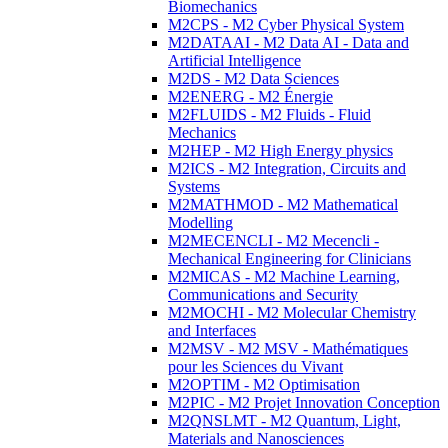
Biomechanics
M2CPS - M2 Cyber Physical System
M2DATAAI - M2 Data AI - Data and
Artificial Intelligence
M2DS - M2 Data Sciences
M2ENERG - M2 Énergie
M2FLUIDS - M2 Fluids - Fluid
Mechanics
M2HEP - M2 High Energy physics
M2ICS - M2 Integration, Circuits and
Systems
M2MATHMOD - M2 Mathematical
Modelling
M2MECENCLI - M2 Mecencli -
Mechanical Engineering for Clinicians
M2MICAS - M2 Machine Learning,
Communications and Security
M2MOCHI - M2 Molecular Chemistry
and Interfaces
M2MSV - M2 MSV - Mathématiques
pour les Sciences du Vivant
M2OPTIM - M2 Optimisation
M2PIC - M2 Projet Innovation Conception
M2QNSLMT - M2 Quantum, Light,
Materials and Nanosciences