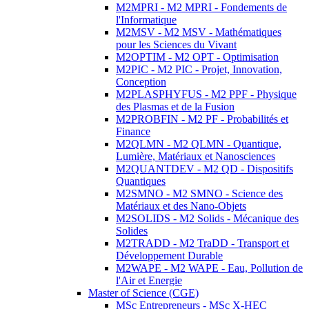
M2MPRI - M2 MPRI - Fondements de
l'Informatique
M2MSV - M2 MSV - Mathématiques
pour les Sciences du Vivant
M2OPTIM - M2 OPT - Optimisation
M2PIC - M2 PIC - Projet, Innovation,
Conception
M2PLASPHYFUS - M2 PPF - Physique
des Plasmas et de la Fusion
M2PROBFIN - M2 PF - Probabilités et
Finance
M2QLMN - M2 QLMN - Quantique,
Lumière, Matériaux et Nanosciences
M2QUANTDEV - M2 QD - Dispositifs
Quantiques
M2SMNO - M2 SMNO - Science des
Matériaux et des Nano-Objets
M2SOLIDS - M2 Solids - Mécanique des
Solides
M2TRADD - M2 TraDD - Transport et
Développement Durable
M2WAPE - M2 WAPE - Eau, Pollution de
l'Air et Energie
Master of Science (CGE)
MSc Entrepreneurs - MSc X-HEC