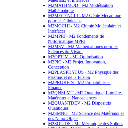
Matériaux et Interfaces
M2MATHMOD - M2 Modélisation
Mathématique
M2MECENCLI - M2 Génie Mécanique
pour les Cliniciens
M2MOCHI - M2 Chimie Moléculaire et
Interfaces
M2MPRI - M2 Fondements de
l'Informatique MPRI
M2MSV - M2 Mathématiques pour les
Sciences du Vivant
M2OPTIM - M2 Optimisation
M2PIC - M2 Projet, Innovation,
Conception
M2PLASPHYFUS - M2 Physique des
Plasmas et de la Fusion
M2PROBFIN - M2 Probabilités et
Finance
M2QNSLMT - M2 Quantique, Lumière,
Matériaux et Nanosciences
M2QUANTDEV - M2 Dispositifs
Quantiques
M2SMNO - M2 Science des Matériaux et
des Nano-Objets
M2SOLIDS - M2 Mécanique des Solides