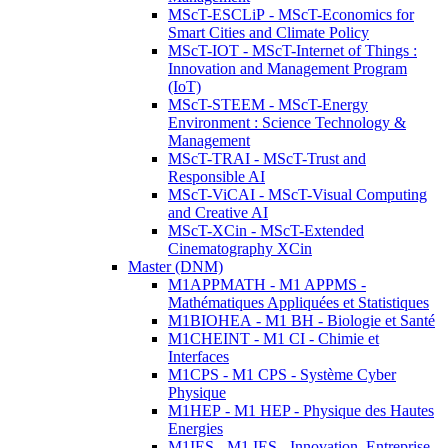
MScT-ESCLiP - MScT-Economics for
Smart Cities and Climate Policy
MScT-IOT - MScT-Internet of Things :
Innovation and Management Program
(IoT)
MScT-STEEM - MScT-Energy
Environment : Science Technology &
Management
MScT-TRAI - MScT-Trust and
Responsible AI
MScT-ViCAI - MScT-Visual Computing
and Creative AI
MScT-XCin - MScT-Extended
Cinematography XCin
Master (DNM)
M1APPMATH - M1 APPMS -
Mathématiques Appliquées et Statistiques
M1BIOHEA - M1 BH - Biologie et Santé
M1CHEINT - M1 CI - Chimie et
Interfaces
M1CPS - M1 CPS - Système Cyber
Physique
M1HEP - M1 HEP - Physique des Hautes
Energies
M1IES - M1 IES - Innovation, Entreprise