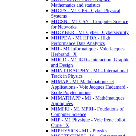
Mathematics and statistics
M1CPS - M1 CPS - Cyber Physical
Systems
M1CSN - M1 CSN - Computer Science
for Networks
M1CYBER - M1 Cyber - Cybersecurity
M1HPDA - M1 HPDA - High
Performance Data Analytics
M1I - M1 Informatique - Voie Jacques
Herbrand - X
M1IGD - M1 IGD - Interaction, Graphic
and Design
M1INTTRACPHY - M1 - International
Track in Physics
M1MAP - M1 Mathématiques et
Applications - Voie Jacques Hadamard -
École Polytechnique
M1MATHAPP - M1 - Mathématiques
Appliquées
M1MPRI - M1 MPRI - Foudations of
Computer Science
M1P - M1 Physique - Voie Irène Joliot
Curie - X
M1PHYSICS - M1 - Physics