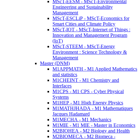
MScT-EESM - MScT-Environmental
Engineering and Sustainability
Management
MScT-ESCLiP - MScT-Economics for
Smart Cities and Climate Policy
MScT-IOT - MScT-Internet of Things :
Innovation and Management Program
(IoT)
MScT-STEEM - MScT-Energy
Environment : Science Technology &
Management
Master (DNM)
M1APPMATH - M1 Applied Mathematics
and statistics
M1CHEINT - M1 Chemistry and
Interfaces
M1CPS - M1 CPS - Cyber Physical
Systems
M1HEP - M1 High Energy Physics
M1MATHJHADA - M1 Mathematiques
Jacques Hadamard
M1MECHA - M1 Mechanics
M1MIE - M1 MIE - Master in Economics
M2BIOHEA - M2 Biology and Health
M2BIOMECA - M2 Biomeca -