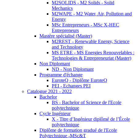
M2SOLIDS - M2 Solids - Solid
Mechanics
M2WAPE - M2 Water, Air, Pollution and
Energy
MSc Entrepreneurs - MSc X-HEC
Entrepreneurs
Mastère spécialisé (Master)
M2REST - Renewable Energy, Science
and Technology
MS ETRE - MS Energies Renouvelables :
Technologies & Entrepreneuriat (Master)
Non Diplomant
ND - Non Diplomant
Programme d'échange
EuroteQ - Diplôme EuroteQ
PEI - Echanges PEI
Catalogue 2021 - 2022
Bachelor
BS - Bachelor of Science de l'Ecole
polytechnique
Cycle Ingénieur
X - Titre d’Ingénieur diplômé de l’École
polytechnique
Diplôme de formation gradué de l'Ecole
Polytechnique -MSc&T