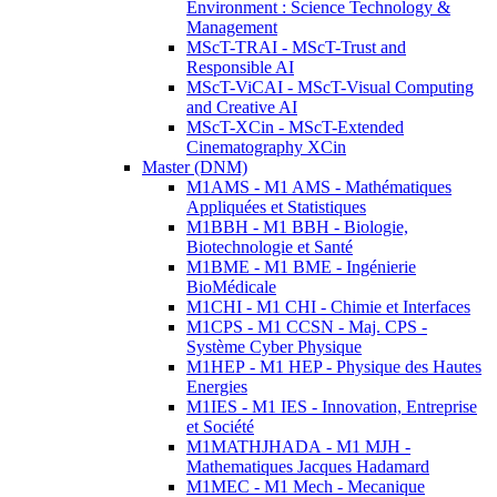
Environment : Science Technology &
Management
MScT-TRAI - MScT-Trust and
Responsible AI
MScT-ViCAI - MScT-Visual Computing
and Creative AI
MScT-XCin - MScT-Extended
Cinematography XCin
Master (DNM)
M1AMS - M1 AMS - Mathématiques
Appliquées et Statistiques
M1BBH - M1 BBH - Biologie,
Biotechnologie et Santé
M1BME - M1 BME - Ingénierie
BioMédicale
M1CHI - M1 CHI - Chimie et Interfaces
M1CPS - M1 CCSN - Maj. CPS -
Système Cyber Physique
M1HEP - M1 HEP - Physique des Hautes
Energies
M1IES - M1 IES - Innovation, Entreprise
et Société
M1MATHJHADA - M1 MJH -
Mathematiques Jacques Hadamard
M1MEC - M1 Mech - Mecanique