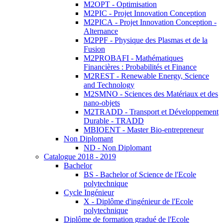
M2OPT - Optimisation
M2PIC - Projet Innovation Conception
M2PICA - Projet Innovation Conception -
Alternance
M2PPF - Physique des Plasmas et de la
Fusion
M2PROBAFI - Mathématiques
Financières : Probabilités et Finance
M2REST - Renewable Energy, Science
and Technology
M2SMNO - Sciences des Matériaux et des
nano-objets
M2TRADD - Transport et Développement
Durable - TRADD
MBIOENT - Master Bio-entrepreneur
Non Diplomant
ND - Non Diplomant
Catalogue 2018 - 2019
Bachelor
BS - Bachelor of Science de l'Ecole
polytechnique
Cycle Ingénieur
X - Diplôme d'ingénieur de l'Ecole
polytechnique
Diplôme de formation gradué de l'Ecole