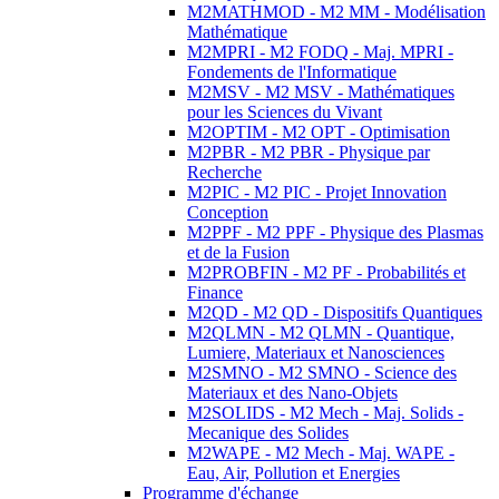
M2MATHMOD - M2 MM - Modélisation
Mathématique
M2MPRI - M2 FODQ - Maj. MPRI -
Fondements de l'Informatique
M2MSV - M2 MSV - Mathématiques
pour les Sciences du Vivant
M2OPTIM - M2 OPT - Optimisation
M2PBR - M2 PBR - Physique par
Recherche
M2PIC - M2 PIC - Projet Innovation
Conception
M2PPF - M2 PPF - Physique des Plasmas
et de la Fusion
M2PROBFIN - M2 PF - Probabilités et
Finance
M2QD - M2 QD - Dispositifs Quantiques
M2QLMN - M2 QLMN - Quantique,
Lumiere, Materiaux et Nanosciences
M2SMNO - M2 SMNO - Science des
Materiaux et des Nano-Objets
M2SOLIDS - M2 Mech - Maj. Solids -
Mecanique des Solides
M2WAPE - M2 Mech - Maj. WAPE -
Eau, Air, Pollution et Energies
Programme d'échange