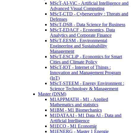
MScT-AI-ViC - Artificial Intelligence and
Advanced Visual Computing
MScT-CTD - Cybersecurity : Threats and
Defenses
MScT-DSB - Data Science for Business
MScT-EDACF - Economics, Data
Analytics and Corporate Finance
MScT-EESM - Environmental
Engineering and Sustainability
Management
MScT-ESCLiP - Economics for Smart
Cities and Climate Policy
MScT-IOT - Internet of Things :
Innovation and Management Program
(IoT)
MScT-STEEM - Energy Environment :
Science Technology & Management
Master (DNM)
M1APPMATH - M1 - Applied
Mathematics and statistics
M1BM - M1 Biomechanics
M1DATAAI - M1 Data AI - Data and
Artificial Intelligence
M1ECO - M1 Economie
M1ENERG - Master 1 Énergie