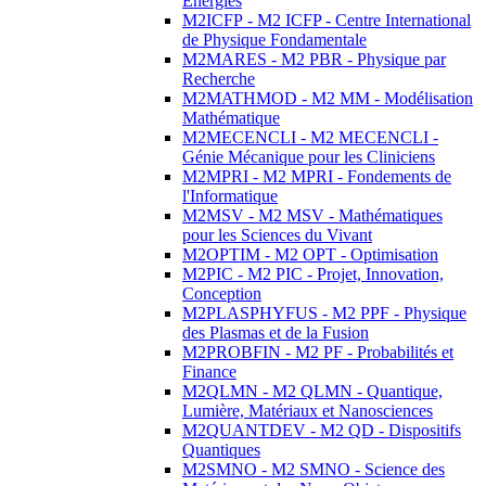
Energies
M2ICFP - M2 ICFP - Centre International
de Physique Fondamentale
M2MARES - M2 PBR - Physique par
Recherche
M2MATHMOD - M2 MM - Modélisation
Mathématique
M2MECENCLI - M2 MECENCLI -
Génie Mécanique pour les Cliniciens
M2MPRI - M2 MPRI - Fondements de
l'Informatique
M2MSV - M2 MSV - Mathématiques
pour les Sciences du Vivant
M2OPTIM - M2 OPT - Optimisation
M2PIC - M2 PIC - Projet, Innovation,
Conception
M2PLASPHYFUS - M2 PPF - Physique
des Plasmas et de la Fusion
M2PROBFIN - M2 PF - Probabilités et
Finance
M2QLMN - M2 QLMN - Quantique,
Lumière, Matériaux et Nanosciences
M2QUANTDEV - M2 QD - Dispositifs
Quantiques
M2SMNO - M2 SMNO - Science des