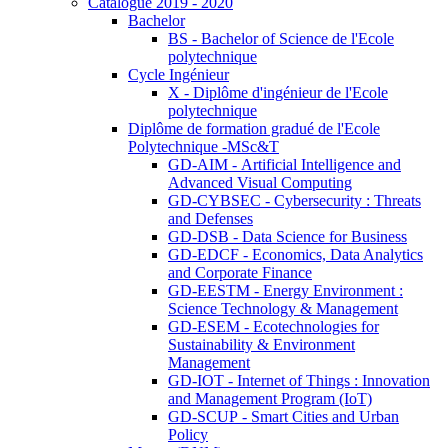
Catalogue 2019 - 2020
Bachelor
BS - Bachelor of Science de l'Ecole
polytechnique
Cycle Ingénieur
X - Diplôme d'ingénieur de l'Ecole
polytechnique
Diplôme de formation gradué de l'Ecole
Polytechnique -MSc&T
GD-AIM - Artificial Intelligence and
Advanced Visual Computing
GD-CYBSEC - Cybersecurity : Threats
and Defenses
GD-DSB - Data Science for Business
GD-EDCF - Economics, Data Analytics
and Corporate Finance
GD-EESTM - Energy Environment :
Science Technology & Management
GD-ESEM - Ecotechnologies for
Sustainability & Environment
Management
GD-IOT - Internet of Things : Innovation
and Management Program (IoT)
GD-SCUP - Smart Cities and Urban
Policy