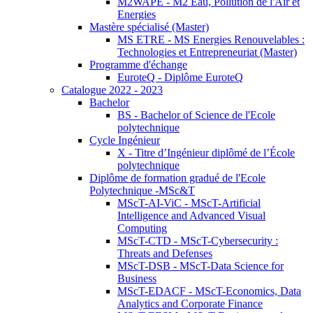
M2WAPE - M2 Eau, Pollution de l'Air et
Energies
Mastère spécialisé (Master)
MS ETRE - MS Energies Renouvelables :
Technologies et Entrepreneuriat (Master)
Programme d'échange
EuroteQ - Diplôme EuroteQ
Catalogue 2022 - 2023
Bachelor
BS - Bachelor of Science de l'Ecole
polytechnique
Cycle Ingénieur
X - Titre d’Ingénieur diplômé de l’École
polytechnique
Diplôme de formation gradué de l'Ecole
Polytechnique -MSc&T
MScT-AI-ViC - MScT-Artificial
Intelligence and Advanced Visual
Computing
MScT-CTD - MScT-Cybersecurity :
Threats and Defenses
MScT-DSB - MScT-Data Science for
Business
MScT-EDACF - MScT-Economics, Data
Analytics and Corporate Finance