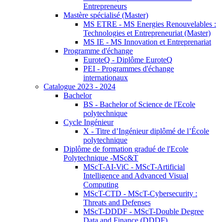
Entrepreneurs
Mastère spécialisé (Master)
MS ETRE - MS Energies Renouvelables :
Technologies et Entrepreneuriat (Master)
MS IE - MS Innovation et Entreprenariat
Programme d'échange
EuroteQ - Diplôme EuroteQ
PEI - Programmes d'échange
internationaux
Catalogue 2023 - 2024
Bachelor
BS - Bachelor of Science de l'Ecole
polytechnique
Cycle Ingénieur
X - Titre d’Ingénieur diplômé de l’École
polytechnique
Diplôme de formation gradué de l'Ecole
Polytechnique -MSc&T
MScT-AI-ViC - MScT-Artificial
Intelligence and Advanced Visual
Computing
MScT-CTD - MScT-Cybersecurity :
Threats and Defenses
MScT-DDDF - MScT-Double Degree
Data and Finance (DDDF)