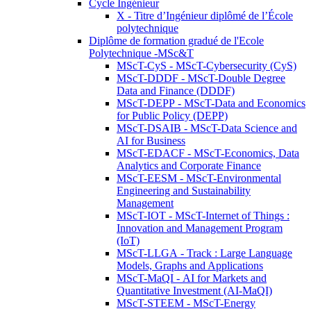
Cycle Ingénieur
X - Titre d’Ingénieur diplômé de l’École
polytechnique
Diplôme de formation gradué de l'Ecole
Polytechnique -MSc&T
MScT-CyS - MScT-Cybersecurity (CyS)
MScT-DDDF - MScT-Double Degree
Data and Finance (DDDF)
MScT-DEPP - MScT-Data and Economics
for Public Policy (DEPP)
MScT-DSAIB - MScT-Data Science and
AI for Business
MScT-EDACF - MScT-Economics, Data
Analytics and Corporate Finance
MScT-EESM - MScT-Environmental
Engineering and Sustainability
Management
MScT-IOT - MScT-Internet of Things :
Innovation and Management Program
(IoT)
MScT-LLGA - Track : Large Language
Models, Graphs and Applications
MScT-MaQI - AI for Markets and
Quantitative Investment (AI-MaQI)
MScT-STEEM - MScT-Energy