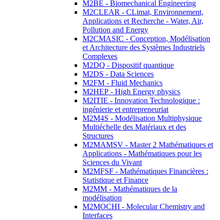
M2BE - Biomechanical Engineering
M2CLEAR - CLimat, Environnement,
Applications et Recherche - Water, Air,
Pollution and Energy
M2CMASIC - Conception, Modélisation
et Architecture des Systèmes Industriels
Complexes
M2DQ - Dispositif quantique
M2DS - Data Sciences
M2FM - Fluid Mechanics
M2HEP - High Energy physics
M2ITIE - Innovation Technologique :
ingénierie et entrepreneuriat
M2M4S - Modélisation Multiphysique
Multiéchelle des Matériaux et des
Structures
M2MAMSV - Master 2 Mathématiques et
Applications - Mathématiques pour les
Sciences du Vivant
M2MFSF - Mathématiques Financières :
Statistique et Finance
M2MM - Mathématiques de la
modélisation
M2MOCHI - Molecular Chemistry and
Interfaces