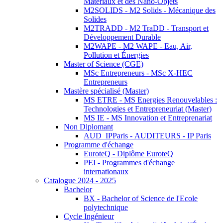
Matériaux et des Nano-Objets
M2SOLIDS - M2 Solids - Mécanique des
Solides
M2TRADD - M2 TraDD - Transport et
Développement Durable
M2WAPE - M2 WAPE - Eau, Air,
Pollution et Énergies
Master of Science (CGE)
MSc Entrepreneurs - MSc X-HEC
Entrepreneurs
Mastère spécialisé (Master)
MS ETRE - MS Energies Renouvelables :
Technologies et Entrepreneuriat (Master)
MS IE - MS Innovation et Entreprenariat
Non Diplomant
AUD_IPParis - AUDITEURS - IP Paris
Programme d'échange
EuroteQ - Diplôme EuroteQ
PEI - Programmes d'échange
internationaux
Catalogue 2024 - 2025
Bachelor
BX - Bachelor of Science de l'Ecole
polytechnique
Cycle Ingénieur