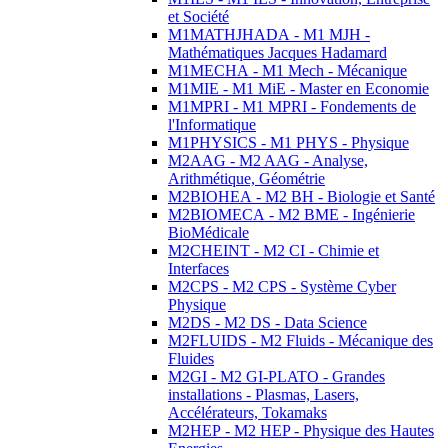
et Société
M1MATHJHADA - M1 MJH -
Mathématiques Jacques Hadamard
M1MECHA - M1 Mech - Mécanique
M1MIE - M1 MiE - Master en Economie
M1MPRI - M1 MPRI - Fondements de
l'Informatique
M1PHYSICS - M1 PHYS - Physique
M2AAG - M2 AAG - Analyse,
Arithmétique, Géométrie
M2BIOHEA - M2 BH - Biologie et Santé
M2BIOMECA - M2 BME - Ingénierie
BioMédicale
M2CHEINT - M2 CI - Chimie et
Interfaces
M2CPS - M2 CPS - Système Cyber
Physique
M2DS - M2 DS - Data Science
M2FLUIDS - M2 Fluids - Mécanique des
Fluides
M2GI - M2 GI-PLATO - Grandes
installations - Plasmas, Lasers,
Accélérateurs, Tokamaks
M2HEP - M2 HEP - Physique des Hautes