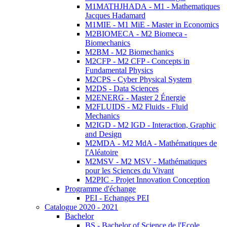
M1MATHJHADA - M1 - Mathematiques
Jacques Hadamard
M1MIE - M1 MiE - Master in Economics
M2BIOMECA - M2 Biomeca -
Biomechanics
M2BM - M2 Biomechanics
M2CFP - M2 CFP - Concepts in
Fundamental Physics
M2CPS - Cyber Physical System
M2DS - Data Sciences
M2ENERG - Master 2 Énergie
M2FLUIDS - M2 Fluids - Fluid
Mechanics
M2IGD - M2 IGD - Interaction, Graphic
and Design
M2MDA - M2 MdA - Mathématiques de
l'Aléatoire
M2MSV - M2 MSV - Mathématiques
pour les Sciences du Vivant
M2PIC - Projet Innovation Conception
Programme d'échange
PEI - Echanges PEI
Catalogue 2020 - 2021
Bachelor
BS - Bachelor of Science de l'Ecole