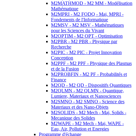
M2MATHMOD - M2 MM - Modélisation
Mathématique
M2MPRI - M2 FODQ - Maj. MPRI -
Fondements de l'Informatique
M2MSV - M2 MSV - Mathématiques
pour les Sciences du Vivant
M2OPTIM - M2 OPT - Optimisation
M2PBR - M2 PBR - Physique par
Recherche
M2PIC - M2 PIC - Projet Innovation
Conception
M2PPF - M2 PPF - Physique des Plasmas
et de la Fusion
M2PROBFIN - M2 PF - Probabilités et
Finance
M2QD - M2 QD - Dispositifs Quantiques
M2QLMN - M2 QLMN - Quantique,
Lumiere, Materiaux et Nanosciences
M2SMNO - M2 SMNO - Science des
Materiaux et des Nano-Objets
M2SOLIDS - M2 Mech - Maj. Solids -
Mecanique des Solides
M2WAPE - M2 Mech - Maj. WAPE -
Eau, Air, Pollution et Energies
Programme d'échange