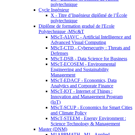
polytechnique
Cycle Ingénieur
X - Titre d’Ingénieur diplômé de l’École
polytechnique
Diplôme de formation gradué de l'Ecole
Polytechnique -MSc&T
MScT-AIAVC - Artificial Intelligence and
Advanced Visual Computing
MScT-CTD - Cybersecurity : Threats and
Defenses
MScT-DSB - Data Science for Business
MScT-ECOSEM - Environmental
Engineering and Sustainability
Management
MScT-EDACF - Economics, Data
Analytics and Corporate Finance
MScT-IOT - Internet of Things :
Innovation and Management Program
(IoT)
MScT-SCUP - Economics for Smart Cities
and Climate Policy
MScT-STEEM - Energy Environment :
Science Technology & Management
Master (DNM)
M1APPMATH - M1 - Applied