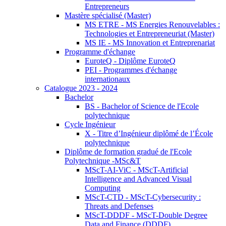
Entrepreneurs
Mastère spécialisé (Master)
MS ETRE - MS Energies Renouvelables :
Technologies et Entrepreneuriat (Master)
MS IE - MS Innovation et Entreprenariat
Programme d'échange
EuroteQ - Diplôme EuroteQ
PEI - Programmes d'échange
internationaux
Catalogue 2023 - 2024
Bachelor
BS - Bachelor of Science de l'Ecole
polytechnique
Cycle Ingénieur
X - Titre d’Ingénieur diplômé de l’École
polytechnique
Diplôme de formation gradué de l'Ecole
Polytechnique -MSc&T
MScT-AI-ViC - MScT-Artificial
Intelligence and Advanced Visual
Computing
MScT-CTD - MScT-Cybersecurity :
Threats and Defenses
MScT-DDDF - MScT-Double Degree
Data and Finance (DDDF)