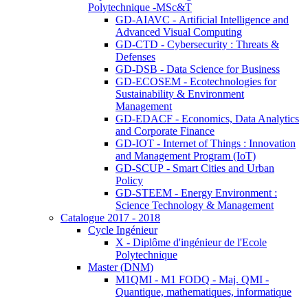
Polytechnique -MSc&T
GD-AIAVC - Artificial Intelligence and
Advanced Visual Computing
GD-CTD - Cybersecurity : Threats &
Defenses
GD-DSB - Data Science for Business
GD-ECOSEM - Ecotechnologies for
Sustainability & Environment
Management
GD-EDACF - Economics, Data Analytics
and Corporate Finance
GD-IOT - Internet of Things : Innovation
and Management Program (IoT)
GD-SCUP - Smart Cities and Urban
Policy
GD-STEEM - Energy Environment :
Science Technology & Management
Catalogue 2017 - 2018
Cycle Ingénieur
X - Diplôme d'ingénieur de l'Ecole
Polytechnique
Master (DNM)
M1QMI - M1 FODQ - Maj. QMI -
Quantique, mathematiques, informatique