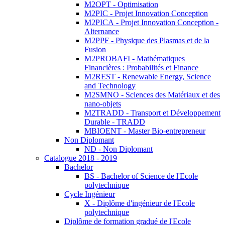
M2OPT - Optimisation
M2PIC - Projet Innovation Conception
M2PICA - Projet Innovation Conception -
Alternance
M2PPF - Physique des Plasmas et de la
Fusion
M2PROBAFI - Mathématiques
Financières : Probabilités et Finance
M2REST - Renewable Energy, Science
and Technology
M2SMNO - Sciences des Matériaux et des
nano-objets
M2TRADD - Transport et Développement
Durable - TRADD
MBIOENT - Master Bio-entrepreneur
Non Diplomant
ND - Non Diplomant
Catalogue 2018 - 2019
Bachelor
BS - Bachelor of Science de l'Ecole
polytechnique
Cycle Ingénieur
X - Diplôme d'ingénieur de l'Ecole
polytechnique
Diplôme de formation gradué de l'Ecole