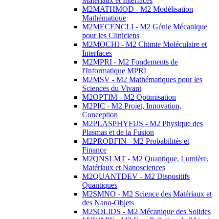
Matériaux et Interfaces
M2MATHMOD - M2 Modélisation
Mathématique
M2MECENCLI - M2 Génie Mécanique
pour les Cliniciens
M2MOCHI - M2 Chimie Moléculaire et
Interfaces
M2MPRI - M2 Fondements de
l'Informatique MPRI
M2MSV - M2 Mathématiques pour les
Sciences du Vivant
M2OPTIM - M2 Optimisation
M2PIC - M2 Projet, Innovation,
Conception
M2PLASPHYFUS - M2 Physique des
Plasmas et de la Fusion
M2PROBFIN - M2 Probabilités et
Finance
M2QNSLMT - M2 Quantique, Lumière,
Matériaux et Nanosciences
M2QUANTDEV - M2 Dispositifs
Quantiques
M2SMNO - M2 Science des Matériaux et
des Nano-Objets
M2SOLIDS - M2 Mécanique des Solides