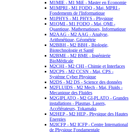
M1MIE - M1 MiE - Master en Economie
M1MPRI - M1 FODQ - Maj. MPRI -
Fondements de l'Informatique
M1PHYS - M1 PHYS - Physique
M1QMI - M1 FODQ - Maj. QMI -
Quantique, Mathematiques, Informatique
M2AAG - M2 AAG - Analyse,
Arithmétique, Géométrie
M2BBH - M2 BBH - Biologie,
Biotechnologie et Santé
M2BME - M2 BME - Ingénierie
BioMédicale
M2CHI - M2 CHI - Chimie et Interfaces
M2CPS - M2 CCSN - Maj. CPS -
Système Cyber Physique
M2DS - M2 DS - Science des données
M2FLUIDS - M2 Mech - Maj. Fluids -
Mecanique des Fluides
M2GIPLATO - M2 GI-PLATO - Grandes
installations - Plasmas, Lasers,
Accélérateurs, Tokamaks
M2HEP - M2 HEP - Physique des Hautes
Energies
M2ICFP - M2 ICFP - Centre International
de Physique Fondamentale