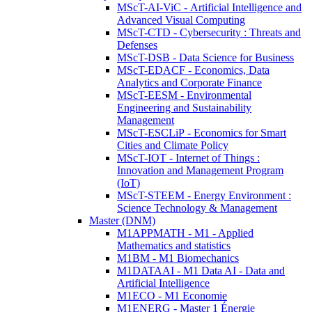
MScT-AI-ViC - Artificial Intelligence and
Advanced Visual Computing
MScT-CTD - Cybersecurity : Threats and
Defenses
MScT-DSB - Data Science for Business
MScT-EDACF - Economics, Data
Analytics and Corporate Finance
MScT-EESM - Environmental
Engineering and Sustainability
Management
MScT-ESCLiP - Economics for Smart
Cities and Climate Policy
MScT-IOT - Internet of Things :
Innovation and Management Program
(IoT)
MScT-STEEM - Energy Environment :
Science Technology & Management
Master (DNM)
M1APPMATH - M1 - Applied
Mathematics and statistics
M1BM - M1 Biomechanics
M1DATAAI - M1 Data AI - Data and
Artificial Intelligence
M1ECO - M1 Economie
M1ENERG - Master 1 Énergie