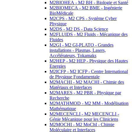
M2BIOHEA - M2 BH - Biologie et Santé
M2BIOMECA - M2 BME - Ingénierie
BioMédicale
M2CPS - M2 CPS - Système Cyber
Physique
M2DS - M2 DS - Data Science
M2FLUIDS - M2 Fluids - Mécanique des
Fluides
M2GI - M2 GI-PLATO - Grandes
installations - Plasmas, Lasers,
Accélérateurs, Tokamaks
M2HEP - M2 HEP - Physique des Hautes
Energies
M2ICFP - M2 ICFP - Centre International
de Physique Fondamentale
M2MACHI - M2 MACHI - Chimie des
Matériaux et Interfaces
M2MARES - M2 PBR - Physique par
Recherche
M2MATHMOD - M2 MM - Modélisation
Mathématique
M2MECENCLI - M2 MECENCLI -
Génie Mécanique pour les Cliniciens
M2MOCHI - M2 MoChI - Chimie
Moléculaire et Interfaces