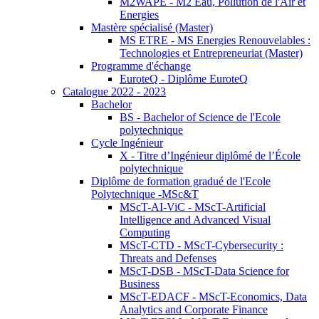
M2WAPE - M2 Eau, Pollution de l'Air et
Energies
Mastère spécialisé (Master)
MS ETRE - MS Energies Renouvelables :
Technologies et Entrepreneuriat (Master)
Programme d'échange
EuroteQ - Diplôme EuroteQ
Catalogue 2022 - 2023
Bachelor
BS - Bachelor of Science de l'Ecole
polytechnique
Cycle Ingénieur
X - Titre d’Ingénieur diplômé de l’École
polytechnique
Diplôme de formation gradué de l'Ecole
Polytechnique -MSc&T
MScT-AI-ViC - MScT-Artificial
Intelligence and Advanced Visual
Computing
MScT-CTD - MScT-Cybersecurity :
Threats and Defenses
MScT-DSB - MScT-Data Science for
Business
MScT-EDACF - MScT-Economics, Data
Analytics and Corporate Finance