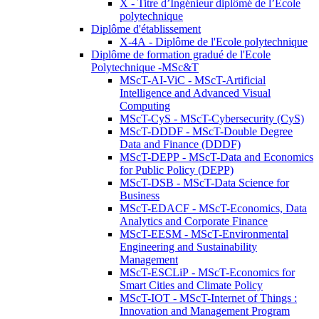
X - Titre d’Ingénieur diplômé de l’École
polytechnique
Diplôme d'établissement
X-4A - Diplôme de l'Ecole polytechnique
Diplôme de formation gradué de l'Ecole
Polytechnique -MSc&T
MScT-AI-ViC - MScT-Artificial
Intelligence and Advanced Visual
Computing
MScT-CyS - MScT-Cybersecurity (CyS)
MScT-DDDF - MScT-Double Degree
Data and Finance (DDDF)
MScT-DEPP - MScT-Data and Economics
for Public Policy (DEPP)
MScT-DSB - MScT-Data Science for
Business
MScT-EDACF - MScT-Economics, Data
Analytics and Corporate Finance
MScT-EESM - MScT-Environmental
Engineering and Sustainability
Management
MScT-ESCLiP - MScT-Economics for
Smart Cities and Climate Policy
MScT-IOT - MScT-Internet of Things :
Innovation and Management Program