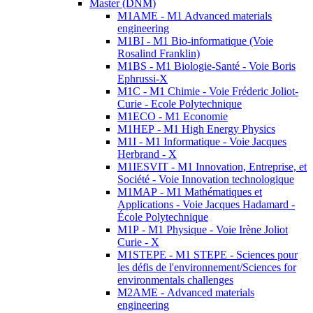
Master (DNM)
M1AME - M1 Advanced materials
engineering
M1BI - M1 Bio-informatique (Voie
Rosalind Franklin)
M1BS - M1 Biologie-Santé - Voie Boris
Ephrussi-X
M1C - M1 Chimie - Voie Fréderic Joliot-
Curie - Ecole Polytechnique
M1ECO - M1 Economie
M1HEP - M1 High Energy Physics
M1I - M1 Informatique - Voie Jacques
Herbrand - X
M1IESVIT - M1 Innovation, Entreprise, et
Société - Voie Innovation technologique
M1MAP - M1 Mathématiques et
Applications - Voie Jacques Hadamard -
École Polytechnique
M1P - M1 Physique - Voie Irène Joliot
Curie - X
M1STEPE - M1 STEPE - Sciences pour
les défis de l'environnement/Sciences for
environmentals challenges
M2AME - Advanced materials
engineering