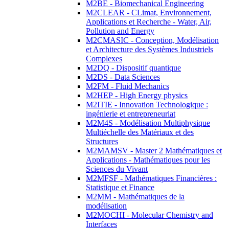
M2BE - Biomechanical Engineering
M2CLEAR - CLimat, Environnement,
Applications et Recherche - Water, Air,
Pollution and Energy
M2CMASIC - Conception, Modélisation
et Architecture des Systèmes Industriels
Complexes
M2DQ - Dispositif quantique
M2DS - Data Sciences
M2FM - Fluid Mechanics
M2HEP - High Energy physics
M2ITIE - Innovation Technologique :
ingénierie et entrepreneuriat
M2M4S - Modélisation Multiphysique
Multiéchelle des Matériaux et des
Structures
M2MAMSV - Master 2 Mathématiques et
Applications - Mathématiques pour les
Sciences du Vivant
M2MFSF - Mathématiques Financières :
Statistique et Finance
M2MM - Mathématiques de la
modélisation
M2MOCHI - Molecular Chemistry and
Interfaces