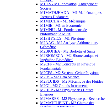
M1IES - M1 Innovation, Entreprise et
Société
M1MATHJHADA - M1 Mathématiques
Jacques Hadamard
M1MECHA - M1 Mécanique
M1MIE - M1 en Economie
M1MPRI - M1 Fondements de
l'Informatique MPRI
M1PHYSICS - M1 Physique
M2AAG - M2 Analyse, Arithmétique,
Géométrie
M2BIOHEA - M2 Biologie et Santé
M2BIOMECA - M2 Biomécanique et
Ingéniérie Biomédical
M2CFP - M2 Concepts en Physique
Fondamentale
M2CPS - M2 Système Cyber Physique
M2DS - M2 Data Science
M2FLUIDS - M2 Mécanique des Fluides
M2GI - M2 Grands Instruments
M2HEP - M2 Physique des Hautes
Energies
M2MARES - M2 Physique par Recherche
M2MATCHEINT - M2 Chimie des