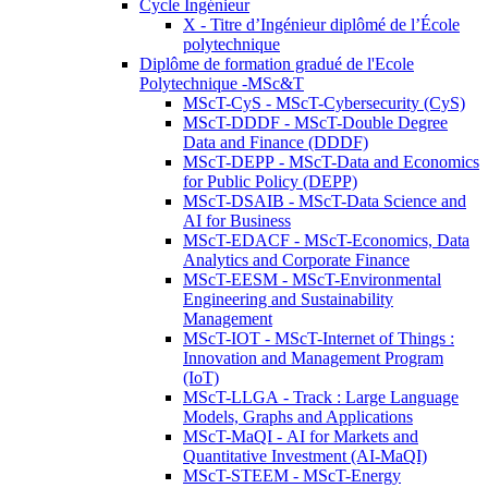
Cycle Ingénieur
X - Titre d’Ingénieur diplômé de l’École
polytechnique
Diplôme de formation gradué de l'Ecole
Polytechnique -MSc&T
MScT-CyS - MScT-Cybersecurity (CyS)
MScT-DDDF - MScT-Double Degree
Data and Finance (DDDF)
MScT-DEPP - MScT-Data and Economics
for Public Policy (DEPP)
MScT-DSAIB - MScT-Data Science and
AI for Business
MScT-EDACF - MScT-Economics, Data
Analytics and Corporate Finance
MScT-EESM - MScT-Environmental
Engineering and Sustainability
Management
MScT-IOT - MScT-Internet of Things :
Innovation and Management Program
(IoT)
MScT-LLGA - Track : Large Language
Models, Graphs and Applications
MScT-MaQI - AI for Markets and
Quantitative Investment (AI-MaQI)
MScT-STEEM - MScT-Energy