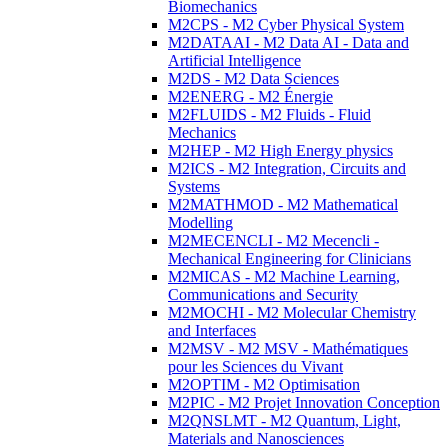
Biomechanics
M2CPS - M2 Cyber Physical System
M2DATAAI - M2 Data AI - Data and
Artificial Intelligence
M2DS - M2 Data Sciences
M2ENERG - M2 Énergie
M2FLUIDS - M2 Fluids - Fluid
Mechanics
M2HEP - M2 High Energy physics
M2ICS - M2 Integration, Circuits and
Systems
M2MATHMOD - M2 Mathematical
Modelling
M2MECENCLI - M2 Mecencli -
Mechanical Engineering for Clinicians
M2MICAS - M2 Machine Learning,
Communications and Security
M2MOCHI - M2 Molecular Chemistry
and Interfaces
M2MSV - M2 MSV - Mathématiques
pour les Sciences du Vivant
M2OPTIM - M2 Optimisation
M2PIC - M2 Projet Innovation Conception
M2QNSLMT - M2 Quantum, Light,
Materials and Nanosciences