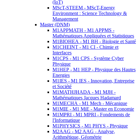
(IoT)
MScT-STEEM - MScT-Energy
Environment : Science Technology &
Management
Master (DNM)
M1APPMATH - M1 APPMS -
Mathématiques Appliquées et Statistiques
M1BIOHEA - M1 BH - Biologie et Santé
M1CHEINT - M1 CI - Chimie et
Interfaces
M1CPS - M1 CPS - Système Cyber
Physique
M1HEP - M1 HEP - Physique des Hautes
Energies
M1IES - M1 IES - Innovation, Entreprise
et Société
M1MATHJHADA - M1 MJH -
Mathématiques Jacques Hadamard
M1MECHA - M1 Mech - Mécanique
M1MIE - M1 MiE - Master en Economie
M1MPRI - M1 MPRI - Fondements de
l'Informatique
M1PHYSICS - M1 PHYS - Physique
M2AAG - M2 AAG - Analyse,
Arithmétique, Géométrie