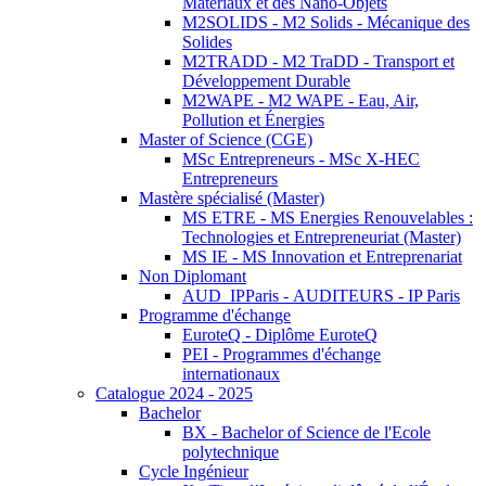
Matériaux et des Nano-Objets
M2SOLIDS - M2 Solids - Mécanique des
Solides
M2TRADD - M2 TraDD - Transport et
Développement Durable
M2WAPE - M2 WAPE - Eau, Air,
Pollution et Énergies
Master of Science (CGE)
MSc Entrepreneurs - MSc X-HEC
Entrepreneurs
Mastère spécialisé (Master)
MS ETRE - MS Energies Renouvelables :
Technologies et Entrepreneuriat (Master)
MS IE - MS Innovation et Entreprenariat
Non Diplomant
AUD_IPParis - AUDITEURS - IP Paris
Programme d'échange
EuroteQ - Diplôme EuroteQ
PEI - Programmes d'échange
internationaux
Catalogue 2024 - 2025
Bachelor
BX - Bachelor of Science de l'Ecole
polytechnique
Cycle Ingénieur