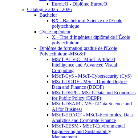
EuroteQ - Diplôme EuroteQ
Catalogue 2025 - 2026
Bachelor
BX - Bachelor of Science de l'Ecole
polytechnique
Cycle Ingénieur
X - Titre d’Ingénieur diplômé de l’École
polytechnique
Diplôme de formation gradué de l'Ecole
Polytechnique -MSc&T
MScT-AI-ViC - MScT-Artificial
Intelligence and Advanced Visual
Computing
MScT-CyS - MScT-Cybersecurity (CyS)
MScT-DDDF - MScT-Double Degree
Data and Finance (DDDF)
MScT-DEPP - MScT-Data and Economics
for Public Policy (DEPP)
MScT-DSAIB - MScT-Data Science and
AI for Business
MScT-EDACF - MScT-Economics, Data
Analytics and Corporate Finance
MScT-EESM - MScT-Environmental
Engineering and Sustainability
Management