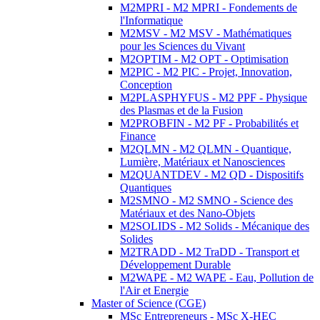
M2MPRI - M2 MPRI - Fondements de
l'Informatique
M2MSV - M2 MSV - Mathématiques
pour les Sciences du Vivant
M2OPTIM - M2 OPT - Optimisation
M2PIC - M2 PIC - Projet, Innovation,
Conception
M2PLASPHYFUS - M2 PPF - Physique
des Plasmas et de la Fusion
M2PROBFIN - M2 PF - Probabilités et
Finance
M2QLMN - M2 QLMN - Quantique,
Lumière, Matériaux et Nanosciences
M2QUANTDEV - M2 QD - Dispositifs
Quantiques
M2SMNO - M2 SMNO - Science des
Matériaux et des Nano-Objets
M2SOLIDS - M2 Solids - Mécanique des
Solides
M2TRADD - M2 TraDD - Transport et
Développement Durable
M2WAPE - M2 WAPE - Eau, Pollution de
l'Air et Energie
Master of Science (CGE)
MSc Entrepreneurs - MSc X-HEC