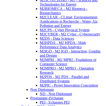
M1SCTECHNRJ - M1 - Sciences and
Technologies for Energy
M2BIOMECA - M2 Biomeca -
Biomechanics
M2CLEAR - CLimat, Environnement,
Applications et Recherche - Water, Air,
Pollution and Energy
M2CPS - Cyber Physical System
M2CYBER - M2 Cyber - Cybersecurity
M2DS - Data Sciences
M2HPDA - M2 HPDA - High
Performance Data Analytics
M2IGD - M2 IGD - Interaction, Graphic
and Design
M2MPRI - M2 MPRI - Foudations of
Computer Science
M2MPRO - M2 MPRO - Operation
Research
M2PDS - M2 PDS - Parallel and
Distributed Systems
M2PIC - Projet Innovation Conception
Non Diplomant
ND - Non Diplomant
Programme d'échange
PEI - Echanges PEI