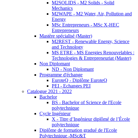
M2SOLIDS - M2 Solids - Solid
Mechanics
M2WAPE - M2 Water, Air, Pollution and
Energy
MSc Entrepreneurs - MSc X-HEC
Entrepreneurs
Mastère spécialisé (Master)
M2REST - Renewable Energy, Science
and Technology
MS ETRE - MS Energies Renouvelables :
Technologies & Entrepreneuriat (Master)
Non Diplomant
ND - Non Diplomant
Programme d'échange
EuroteQ - Diplôme EuroteQ
PEI - Echanges PEI
Catalogue 2021 - 2022
Bachelor
BS - Bachelor of Science de l'Ecole
polytechnique
Cycle Ingénieur
X - Titre d’Ingénieur diplômé de l’École
polytechnique
Diplôme de formation gradué de l'Ecole
Polytechnique -MSc&T