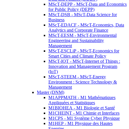
MScT-DEPP - MScT-Data and Economics
for Public Policy (DEPP)
MScT-DSB - MScT-Data Science for
Business
MScT-EDACF - MScT-Economics, Data
Analytics and Corporate Finance
MScT-EESM - MScT-Environmental
Engineering and Sustainability
Management
MScT-ESCLiP - MScT-Economics for
Smart Cities and Climate Policy
MScT-IOT - MScT-Internet of Things :
Innovation and Management Program
(IoT)
MScT-STEEM - MScT-Energy
Environment : Science Technology &
Management
Master (DNM)
M1APPMATH - M1 Mathématiques
Appliquées et Statistiques
M1BIOHEA - M1 Biologie et Santé
M1CHEINT - M1 Chimie et Interfaces
M1CPS - M1 Système Cyber Physique
M1HEP - M1 Physique des Hautes
Energies