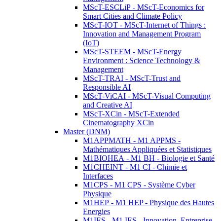
MScT-ESCLiP - MScT-Economics for
Smart Cities and Climate Policy
MScT-IOT - MScT-Internet of Things :
Innovation and Management Program
(IoT)
MScT-STEEM - MScT-Energy
Environment : Science Technology &
Management
MScT-TRAI - MScT-Trust and
Responsible AI
MScT-ViCAI - MScT-Visual Computing
and Creative AI
MScT-XCin - MScT-Extended
Cinematography XCin
Master (DNM)
M1APPMATH - M1 APPMS -
Mathématiques Appliquées et Statistiques
M1BIOHEA - M1 BH - Biologie et Santé
M1CHEINT - M1 CI - Chimie et
Interfaces
M1CPS - M1 CPS - Système Cyber
Physique
M1HEP - M1 HEP - Physique des Hautes
Energies
M1IES - M1 IES - Innovation, Entreprise