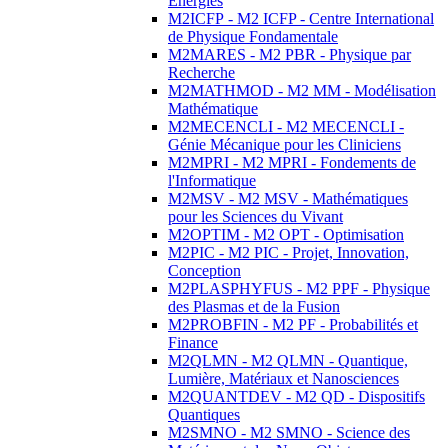
Energies
M2ICFP - M2 ICFP - Centre International
de Physique Fondamentale
M2MARES - M2 PBR - Physique par
Recherche
M2MATHMOD - M2 MM - Modélisation
Mathématique
M2MECENCLI - M2 MECENCLI -
Génie Mécanique pour les Cliniciens
M2MPRI - M2 MPRI - Fondements de
l'Informatique
M2MSV - M2 MSV - Mathématiques
pour les Sciences du Vivant
M2OPTIM - M2 OPT - Optimisation
M2PIC - M2 PIC - Projet, Innovation,
Conception
M2PLASPHYFUS - M2 PPF - Physique
des Plasmas et de la Fusion
M2PROBFIN - M2 PF - Probabilités et
Finance
M2QLMN - M2 QLMN - Quantique,
Lumière, Matériaux et Nanosciences
M2QUANTDEV - M2 QD - Dispositifs
Quantiques
M2SMNO - M2 SMNO - Science des