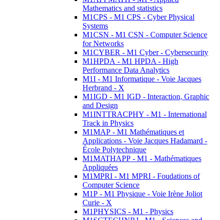
Mathematics and statistics
M1CPS - M1 CPS - Cyber Physical
Systems
M1CSN - M1 CSN - Computer Science
for Networks
M1CYBER - M1 Cyber - Cybersecurity
M1HPDA - M1 HPDA - High
Performance Data Analytics
M1I - M1 Informatique - Voie Jacques
Herbrand - X
M1IGD - M1 IGD - Interaction, Graphic
and Design
M1INTTRACPHY - M1 - International
Track in Physics
M1MAP - M1 Mathématiques et
Applications - Voie Jacques Hadamard -
École Polytechnique
M1MATHAPP - M1 - Mathématiques
Appliquées
M1MPRI - M1 MPRI - Foudations of
Computer Science
M1P - M1 Physique - Voie Irène Joliot
Curie - X
M1PHYSICS - M1 - Physics