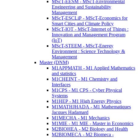
MScT-EESM - MScT-Environmental
Engineering and Sustainability
Management
MScT-ESCLiP - MScT-Economics for
Smart Cities and Climate Policy
MScT-IOT - MScT-Internet of Things :
Innovation and Management Program
(IoT)
MScT-STEEM - MScT-Energy
Environment : Science Technology &
Management
Master (DNM)
M1APPMATH - M1 Applied Mathematics
and statistics
M1CHEINT - M1 Chemistry and
Interfaces
M1CPS - M1 CPS - Cyber Physical
Systems
M1HEP - M1 High Energy Physics
M1MATHJHADA - M1 Mathematiques
Jacques Hadamard
M1MECHA - M1 Mechanics
M1MIE - M1 MIE - Master in Economics
M2BIOHEA - M2 Biology and Health
M2BIOMECA - M2 Biomeca -