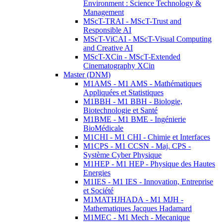
Environment : Science Technology &
Management
MScT-TRAI - MScT-Trust and
Responsible AI
MScT-ViCAI - MScT-Visual Computing
and Creative AI
MScT-XCin - MScT-Extended
Cinematography XCin
Master (DNM)
M1AMS - M1 AMS - Mathématiques
Appliquées et Statistiques
M1BBH - M1 BBH - Biologie,
Biotechnologie et Santé
M1BME - M1 BME - Ingénierie
BioMédicale
M1CHI - M1 CHI - Chimie et Interfaces
M1CPS - M1 CCSN - Maj. CPS -
Système Cyber Physique
M1HEP - M1 HEP - Physique des Hautes
Energies
M1IES - M1 IES - Innovation, Entreprise
et Société
M1MATHJHADA - M1 MJH -
Mathematiques Jacques Hadamard
M1MEC - M1 Mech - Mecanique