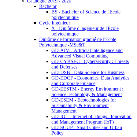
Catalogue 2019 - 2020
Bachelor
BS - Bachelor of Science de l'Ecole
polytechnique
Cycle Ingénieur
X - Diplôme d'ingénieur de l'Ecole
polytechnique
Diplôme de formation gradué de l'Ecole
Polytechnique -MSc&T
GD-AIM - Artificial Intelligence and
Advanced Visual Computing
GD-CYBSEC - Cybersecurity : Threats
and Defenses
GD-DSB - Data Science for Business
GD-EDCF - Economics, Data Analytics
and Corporate Finance
GD-EESTM - Energy Environment :
Science Technology & Management
GD-ESEM - Ecotechnologies for
Sustainability & Environment
Management
GD-IOT - Internet of Things : Innovation
and Management Program (IoT)
GD-SCUP - Smart Cities and Urban
Policy