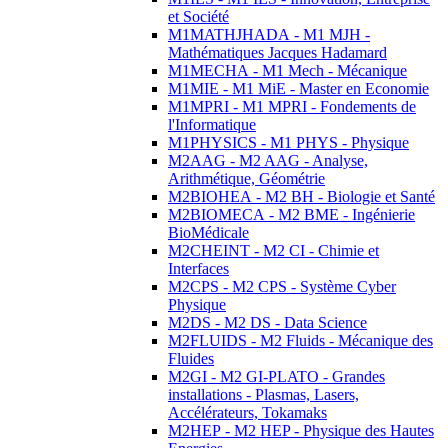
et Société
M1MATHJHADA - M1 MJH -
Mathématiques Jacques Hadamard
M1MECHA - M1 Mech - Mécanique
M1MIE - M1 MiE - Master en Economie
M1MPRI - M1 MPRI - Fondements de
l'Informatique
M1PHYSICS - M1 PHYS - Physique
M2AAG - M2 AAG - Analyse,
Arithmétique, Géométrie
M2BIOHEA - M2 BH - Biologie et Santé
M2BIOMECA - M2 BME - Ingénierie
BioMédicale
M2CHEINT - M2 CI - Chimie et
Interfaces
M2CPS - M2 CPS - Système Cyber
Physique
M2DS - M2 DS - Data Science
M2FLUIDS - M2 Fluids - Mécanique des
Fluides
M2GI - M2 GI-PLATO - Grandes
installations - Plasmas, Lasers,
Accélérateurs, Tokamaks
M2HEP - M2 HEP - Physique des Hautes