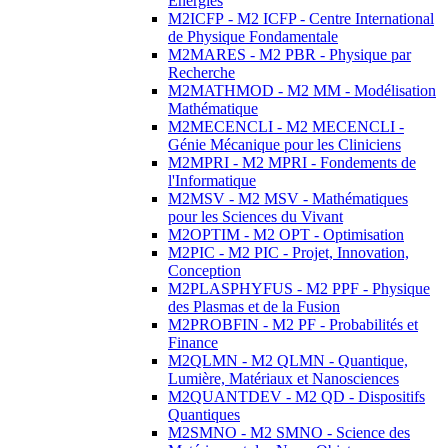
Energies
M2ICFP - M2 ICFP - Centre International
de Physique Fondamentale
M2MARES - M2 PBR - Physique par
Recherche
M2MATHMOD - M2 MM - Modélisation
Mathématique
M2MECENCLI - M2 MECENCLI -
Génie Mécanique pour les Cliniciens
M2MPRI - M2 MPRI - Fondements de
l'Informatique
M2MSV - M2 MSV - Mathématiques
pour les Sciences du Vivant
M2OPTIM - M2 OPT - Optimisation
M2PIC - M2 PIC - Projet, Innovation,
Conception
M2PLASPHYFUS - M2 PPF - Physique
des Plasmas et de la Fusion
M2PROBFIN - M2 PF - Probabilités et
Finance
M2QLMN - M2 QLMN - Quantique,
Lumière, Matériaux et Nanosciences
M2QUANTDEV - M2 QD - Dispositifs
Quantiques
M2SMNO - M2 SMNO - Science des