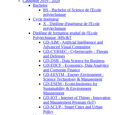
Catalogue 2019 - 2020
Bachelor
BS - Bachelor of Science de l'Ecole
polytechnique
Cycle Ingénieur
X - Diplôme d'ingénieur de l'Ecole
polytechnique
Diplôme de formation gradué de l'Ecole
Polytechnique -MSc&T
GD-AIM - Artificial Intelligence and
Advanced Visual Computing
GD-CYBSEC - Cybersecurity : Threats
and Defenses
GD-DSB - Data Science for Business
GD-EDCF - Economics, Data Analytics
and Corporate Finance
GD-EESTM - Energy Environment :
Science Technology & Management
GD-ESEM - Ecotechnologies for
Sustainability & Environment
Management
GD-IOT - Internet of Things : Innovation
and Management Program (IoT)
GD-SCUP - Smart Cities and Urban
Policy