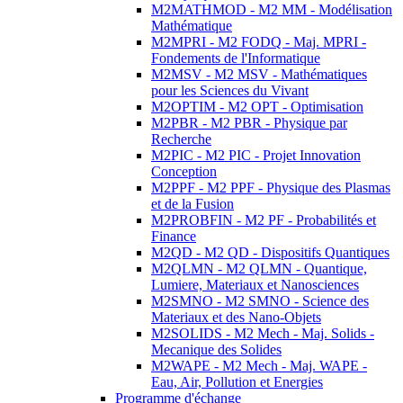
M2MATHMOD - M2 MM - Modélisation
Mathématique
M2MPRI - M2 FODQ - Maj. MPRI -
Fondements de l'Informatique
M2MSV - M2 MSV - Mathématiques
pour les Sciences du Vivant
M2OPTIM - M2 OPT - Optimisation
M2PBR - M2 PBR - Physique par
Recherche
M2PIC - M2 PIC - Projet Innovation
Conception
M2PPF - M2 PPF - Physique des Plasmas
et de la Fusion
M2PROBFIN - M2 PF - Probabilités et
Finance
M2QD - M2 QD - Dispositifs Quantiques
M2QLMN - M2 QLMN - Quantique,
Lumiere, Materiaux et Nanosciences
M2SMNO - M2 SMNO - Science des
Materiaux et des Nano-Objets
M2SOLIDS - M2 Mech - Maj. Solids -
Mecanique des Solides
M2WAPE - M2 Mech - Maj. WAPE -
Eau, Air, Pollution et Energies
Programme d'échange