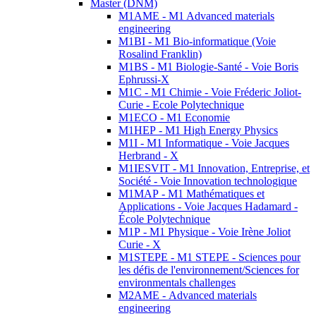
Master (DNM)
M1AME - M1 Advanced materials
engineering
M1BI - M1 Bio-informatique (Voie
Rosalind Franklin)
M1BS - M1 Biologie-Santé - Voie Boris
Ephrussi-X
M1C - M1 Chimie - Voie Fréderic Joliot-
Curie - Ecole Polytechnique
M1ECO - M1 Economie
M1HEP - M1 High Energy Physics
M1I - M1 Informatique - Voie Jacques
Herbrand - X
M1IESVIT - M1 Innovation, Entreprise, et
Société - Voie Innovation technologique
M1MAP - M1 Mathématiques et
Applications - Voie Jacques Hadamard -
École Polytechnique
M1P - M1 Physique - Voie Irène Joliot
Curie - X
M1STEPE - M1 STEPE - Sciences pour
les défis de l'environnement/Sciences for
environmentals challenges
M2AME - Advanced materials
engineering