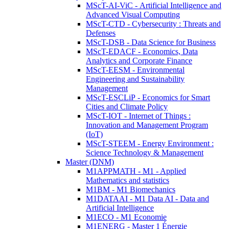
MScT-AI-ViC - Artificial Intelligence and
Advanced Visual Computing
MScT-CTD - Cybersecurity : Threats and
Defenses
MScT-DSB - Data Science for Business
MScT-EDACF - Economics, Data
Analytics and Corporate Finance
MScT-EESM - Environmental
Engineering and Sustainability
Management
MScT-ESCLiP - Economics for Smart
Cities and Climate Policy
MScT-IOT - Internet of Things :
Innovation and Management Program
(IoT)
MScT-STEEM - Energy Environment :
Science Technology & Management
Master (DNM)
M1APPMATH - M1 - Applied
Mathematics and statistics
M1BM - M1 Biomechanics
M1DATAAI - M1 Data AI - Data and
Artificial Intelligence
M1ECO - M1 Economie
M1ENERG - Master 1 Énergie