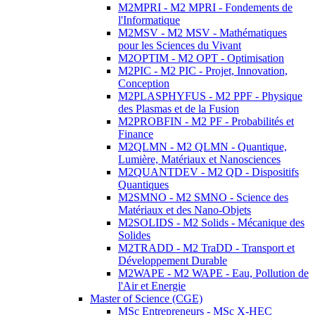
M2MPRI - M2 MPRI - Fondements de
l'Informatique
M2MSV - M2 MSV - Mathématiques
pour les Sciences du Vivant
M2OPTIM - M2 OPT - Optimisation
M2PIC - M2 PIC - Projet, Innovation,
Conception
M2PLASPHYFUS - M2 PPF - Physique
des Plasmas et de la Fusion
M2PROBFIN - M2 PF - Probabilités et
Finance
M2QLMN - M2 QLMN - Quantique,
Lumière, Matériaux et Nanosciences
M2QUANTDEV - M2 QD - Dispositifs
Quantiques
M2SMNO - M2 SMNO - Science des
Matériaux et des Nano-Objets
M2SOLIDS - M2 Solids - Mécanique des
Solides
M2TRADD - M2 TraDD - Transport et
Développement Durable
M2WAPE - M2 WAPE - Eau, Pollution de
l'Air et Energie
Master of Science (CGE)
MSc Entrepreneurs - MSc X-HEC