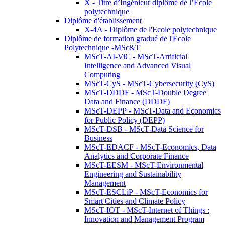
X - Titre d’Ingénieur diplômé de l’École
polytechnique
Diplôme d'établissement
X-4A - Diplôme de l'Ecole polytechnique
Diplôme de formation gradué de l'Ecole
Polytechnique -MSc&T
MScT-AI-ViC - MScT-Artificial
Intelligence and Advanced Visual
Computing
MScT-CyS - MScT-Cybersecurity (CyS)
MScT-DDDF - MScT-Double Degree
Data and Finance (DDDF)
MScT-DEPP - MScT-Data and Economics
for Public Policy (DEPP)
MScT-DSB - MScT-Data Science for
Business
MScT-EDACF - MScT-Economics, Data
Analytics and Corporate Finance
MScT-EESM - MScT-Environmental
Engineering and Sustainability
Management
MScT-ESCLiP - MScT-Economics for
Smart Cities and Climate Policy
MScT-IOT - MScT-Internet of Things :
Innovation and Management Program