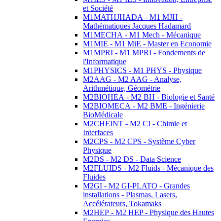
et Société
M1MATHJHADA - M1 MJH -
Mathématiques Jacques Hadamard
M1MECHA - M1 Mech - Mécanique
M1MIE - M1 MiE - Master en Economie
M1MPRI - M1 MPRI - Fondements de
l'Informatique
M1PHYSICS - M1 PHYS - Physique
M2AAG - M2 AAG - Analyse,
Arithmétique, Géométrie
M2BIOHEA - M2 BH - Biologie et Santé
M2BIOMECA - M2 BME - Ingénierie
BioMédicale
M2CHEINT - M2 CI - Chimie et
Interfaces
M2CPS - M2 CPS - Système Cyber
Physique
M2DS - M2 DS - Data Science
M2FLUIDS - M2 Fluids - Mécanique des
Fluides
M2GI - M2 GI-PLATO - Grandes
installations - Plasmas, Lasers,
Accélérateurs, Tokamaks
M2HEP - M2 HEP - Physique des Hautes