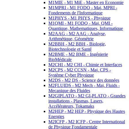
M1MIE - M1 MiE - Master en Economie
M1MPRI - M1 FODQ - Maj. MPRI -
Fondements de l'Informatique
M1PHYS - M1 PHYS - Physique
M1QMI - M1 FODQ - Maj. QMI -
Quantique, Mathematiques, Informatique
M2AAG - M2 AAG - Analyse,
Arithmétique, Géométrie
M2BBH - M2 BBH - Biologie,
Biotechnologie et Santé
M2BME - M2 BME - Ingénierie
BioMédicale
M2CHI - M2 CHI - Chimie et Interfaces
M2CPS - M2 CCSN - Maj. CPS -
Système Cyber Physique
M2DS - M2 DS - Science des données
M2FLUIDS - M2 Mech - Maj. Fluids -
Mecanique des Fluides
M2GIPLATO - M2 GI-PLATO - Grandes
installations - Plasmas, Lasers,
Accélérateurs, Tokamaks
M2HEP - M2 HEP - Physique des Hautes
Energies
M2ICFP - M2 ICFP - Centre International
de Physique Fondamentale