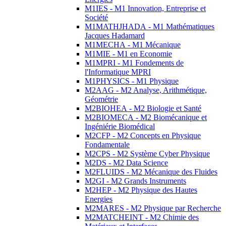
M1IES - M1 Innovation, Entreprise et
Société
M1MATHJHADA - M1 Mathématiques
Jacques Hadamard
M1MECHA - M1 Mécanique
M1MIE - M1 en Economie
M1MPRI - M1 Fondements de
l'Informatique MPRI
M1PHYSICS - M1 Physique
M2AAG - M2 Analyse, Arithmétique,
Géométrie
M2BIOHEA - M2 Biologie et Santé
M2BIOMECA - M2 Biomécanique et
Ingéniérie Biomédical
M2CFP - M2 Concepts en Physique
Fondamentale
M2CPS - M2 Système Cyber Physique
M2DS - M2 Data Science
M2FLUIDS - M2 Mécanique des Fluides
M2GI - M2 Grands Instruments
M2HEP - M2 Physique des Hautes
Energies
M2MARES - M2 Physique par Recherche
M2MATCHEINT - M2 Chimie des