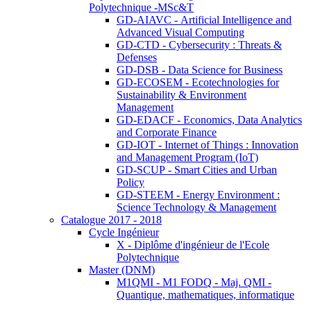
Polytechnique -MSc&T
GD-AIAVC - Artificial Intelligence and
Advanced Visual Computing
GD-CTD - Cybersecurity : Threats &
Defenses
GD-DSB - Data Science for Business
GD-ECOSEM - Ecotechnologies for
Sustainability & Environment
Management
GD-EDACF - Economics, Data Analytics
and Corporate Finance
GD-IOT - Internet of Things : Innovation
and Management Program (IoT)
GD-SCUP - Smart Cities and Urban
Policy
GD-STEEM - Energy Environment :
Science Technology & Management
Catalogue 2017 - 2018
Cycle Ingénieur
X - Diplôme d'ingénieur de l'Ecole
Polytechnique
Master (DNM)
M1QMI - M1 FODQ - Maj. QMI -
Quantique, mathematiques, informatique