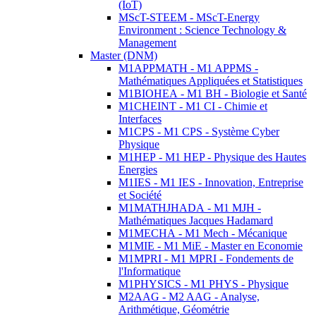
(IoT)
MScT-STEEM - MScT-Energy
Environment : Science Technology &
Management
Master (DNM)
M1APPMATH - M1 APPMS -
Mathématiques Appliquées et Statistiques
M1BIOHEA - M1 BH - Biologie et Santé
M1CHEINT - M1 CI - Chimie et
Interfaces
M1CPS - M1 CPS - Système Cyber
Physique
M1HEP - M1 HEP - Physique des Hautes
Energies
M1IES - M1 IES - Innovation, Entreprise
et Société
M1MATHJHADA - M1 MJH -
Mathématiques Jacques Hadamard
M1MECHA - M1 Mech - Mécanique
M1MIE - M1 MiE - Master en Economie
M1MPRI - M1 MPRI - Fondements de
l'Informatique
M1PHYSICS - M1 PHYS - Physique
M2AAG - M2 AAG - Analyse,
Arithmétique, Géométrie