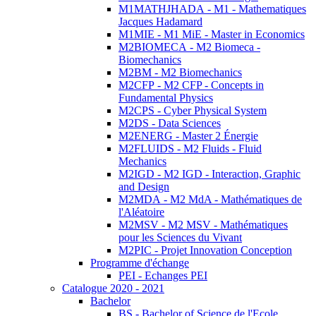
M1MATHJHADA - M1 - Mathematiques
Jacques Hadamard
M1MIE - M1 MiE - Master in Economics
M2BIOMECA - M2 Biomeca -
Biomechanics
M2BM - M2 Biomechanics
M2CFP - M2 CFP - Concepts in
Fundamental Physics
M2CPS - Cyber Physical System
M2DS - Data Sciences
M2ENERG - Master 2 Énergie
M2FLUIDS - M2 Fluids - Fluid
Mechanics
M2IGD - M2 IGD - Interaction, Graphic
and Design
M2MDA - M2 MdA - Mathématiques de
l'Aléatoire
M2MSV - M2 MSV - Mathématiques
pour les Sciences du Vivant
M2PIC - Projet Innovation Conception
Programme d'échange
PEI - Echanges PEI
Catalogue 2020 - 2021
Bachelor
BS - Bachelor of Science de l'Ecole