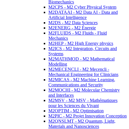
Biomechanics
M2CPS - M2 Cyber Physical System
M2DATAAI - M2 Data AI - Data and
Artificial Intelligence
M2DS - M2 Data Sciences
M2ENERG - M2 Énergie
M2FLUIDS - M2 Fluids - Fluid
Mechanics
M2HEP - M2 High Energy physics
M2ICS - M2 Integration, Circuits and
Systems
M2MATHMOD - M2 Mathematical
Modelling
M2MECENCLI - M2 Mecencli -
Mechanical Engineering for Clinicians
M2MICAS - M2 Machine Learning,
Communications and Security
M2MOCHI - M2 Molecular Chemistry
and Interfaces
M2MSV - M2 MSV - Mathématiques
pour les Sciences du Vivant
M2OPTIM - M2 Optimisation
M2PIC - M2 Projet Innovation Conception
M2QNSLMT - M2 Quantum, Light,
Materials and Nanosciences