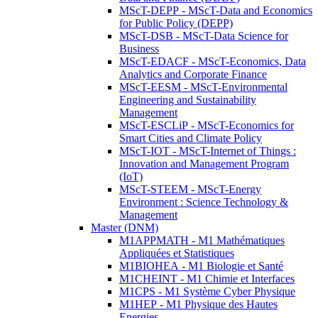
MScT-DEPP - MScT-Data and Economics
for Public Policy (DEPP)
MScT-DSB - MScT-Data Science for
Business
MScT-EDACF - MScT-Economics, Data
Analytics and Corporate Finance
MScT-EESM - MScT-Environmental
Engineering and Sustainability
Management
MScT-ESCLiP - MScT-Economics for
Smart Cities and Climate Policy
MScT-IOT - MScT-Internet of Things :
Innovation and Management Program
(IoT)
MScT-STEEM - MScT-Energy
Environment : Science Technology &
Management
Master (DNM)
M1APPMATH - M1 Mathématiques
Appliquées et Statistiques
M1BIOHEA - M1 Biologie et Santé
M1CHEINT - M1 Chimie et Interfaces
M1CPS - M1 Système Cyber Physique
M1HEP - M1 Physique des Hautes
Energies