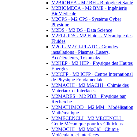
M2BIOHEA - M2 BH - Biologie et Santé
M2BIOMECA - M2 BME - Ingénierie
BioMédicale
M2CPS - M2 CPS - Système Cyber
Physique
M2DS - M2 DS - Data Science
M2FLUIDS - M2 Fluids - Mécanique des
Fluides
M2GI - M2 GI-PLATO - Grandes
installations - Plasmas, Lasers,
Accélérateurs, Tokamaks
M2HEP - M2 HEP - Physique des Hautes
Energies
M2ICFP - M2 ICFP - Centre International
de Physique Fondamentale
M2MACHI - M2 MACHI - Chimie des
Matériaux et Interfaces
M2MARES - M2 PBR - Physique par
Recherche
M2MATHMOD - M2 MM - Modélisation
Mathématique
M2MECENCLI - M2 MECENCLI -
Génie Mécanique pour les Cliniciens
M2MOCHI - M2 MoChI - Chimie
Moléculaire et Interfaces