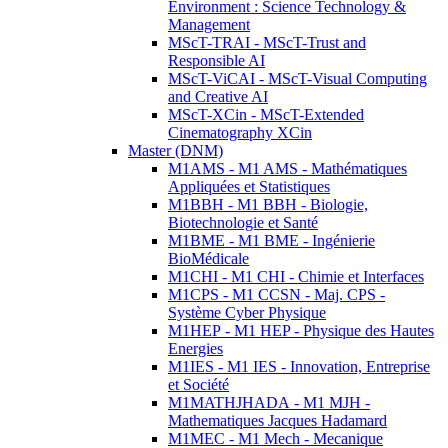
Environment : Science Technology &
Management
MScT-TRAI - MScT-Trust and
Responsible AI
MScT-ViCAI - MScT-Visual Computing
and Creative AI
MScT-XCin - MScT-Extended
Cinematography XCin
Master (DNM)
M1AMS - M1 AMS - Mathématiques
Appliquées et Statistiques
M1BBH - M1 BBH - Biologie,
Biotechnologie et Santé
M1BME - M1 BME - Ingénierie
BioMédicale
M1CHI - M1 CHI - Chimie et Interfaces
M1CPS - M1 CCSN - Maj. CPS -
Système Cyber Physique
M1HEP - M1 HEP - Physique des Hautes
Energies
M1IES - M1 IES - Innovation, Entreprise
et Société
M1MATHJHADA - M1 MJH -
Mathematiques Jacques Hadamard
M1MEC - M1 Mech - Mecanique