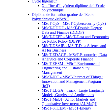
Cycle Ingénieur
X - Titre d’Ingénieur diplômé de l’École
polytechnique
Diplôme de formation gradué de l'Ecole
Polytechnique -MSc&T
MScT-CyS - MScT-Cybersecurity (CyS)
MScT-DDDF - MScT-Double Degree
Data and Finance (DDDF)
MScT-DEPP - MScT-Data and Economics
for Public Policy (DEPP)
MScT-DSAIB - MScT-Data Science and
AI for Business
MScT-EDACF - MScT-Economics, Data
Analytics and Corporate Finance
MScT-EESM - MScT-Environmental
Engineering and Sustainability
Management
MScT-IOT - MScT-Internet of Things :
Innovation and Management Program
(IoT)
MScT-LLGA - Track : Large Language
Models, Graphs and Applications
MScT-MaQI - AI for Markets and
Quantitative Investment (AI-MaQI)
MScT-STEEM - MScT-Energy