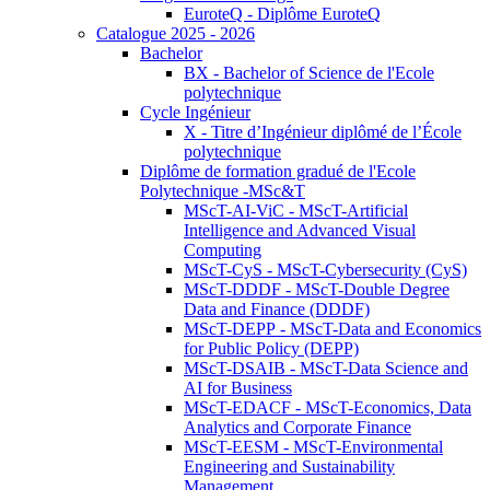
EuroteQ - Diplôme EuroteQ
Catalogue 2025 - 2026
Bachelor
BX - Bachelor of Science de l'Ecole
polytechnique
Cycle Ingénieur
X - Titre d’Ingénieur diplômé de l’École
polytechnique
Diplôme de formation gradué de l'Ecole
Polytechnique -MSc&T
MScT-AI-ViC - MScT-Artificial
Intelligence and Advanced Visual
Computing
MScT-CyS - MScT-Cybersecurity (CyS)
MScT-DDDF - MScT-Double Degree
Data and Finance (DDDF)
MScT-DEPP - MScT-Data and Economics
for Public Policy (DEPP)
MScT-DSAIB - MScT-Data Science and
AI for Business
MScT-EDACF - MScT-Economics, Data
Analytics and Corporate Finance
MScT-EESM - MScT-Environmental
Engineering and Sustainability
Management