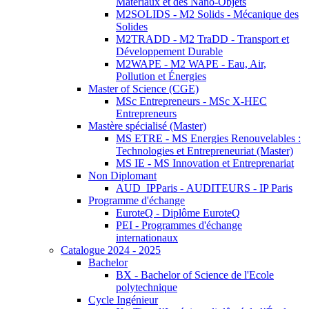
Matériaux et des Nano-Objets
M2SOLIDS - M2 Solids - Mécanique des
Solides
M2TRADD - M2 TraDD - Transport et
Développement Durable
M2WAPE - M2 WAPE - Eau, Air,
Pollution et Énergies
Master of Science (CGE)
MSc Entrepreneurs - MSc X-HEC
Entrepreneurs
Mastère spécialisé (Master)
MS ETRE - MS Energies Renouvelables :
Technologies et Entrepreneuriat (Master)
MS IE - MS Innovation et Entreprenariat
Non Diplomant
AUD_IPParis - AUDITEURS - IP Paris
Programme d'échange
EuroteQ - Diplôme EuroteQ
PEI - Programmes d'échange
internationaux
Catalogue 2024 - 2025
Bachelor
BX - Bachelor of Science de l'Ecole
polytechnique
Cycle Ingénieur