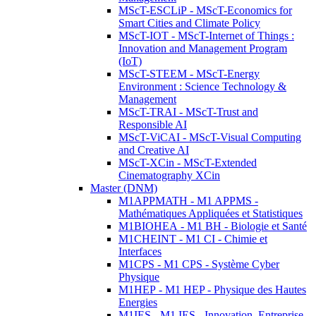
MScT-ESCLiP - MScT-Economics for
Smart Cities and Climate Policy
MScT-IOT - MScT-Internet of Things :
Innovation and Management Program
(IoT)
MScT-STEEM - MScT-Energy
Environment : Science Technology &
Management
MScT-TRAI - MScT-Trust and
Responsible AI
MScT-ViCAI - MScT-Visual Computing
and Creative AI
MScT-XCin - MScT-Extended
Cinematography XCin
Master (DNM)
M1APPMATH - M1 APPMS -
Mathématiques Appliquées et Statistiques
M1BIOHEA - M1 BH - Biologie et Santé
M1CHEINT - M1 CI - Chimie et
Interfaces
M1CPS - M1 CPS - Système Cyber
Physique
M1HEP - M1 HEP - Physique des Hautes
Energies
M1IES - M1 IES - Innovation, Entreprise