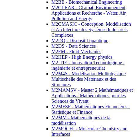
M2BE - Biomechanical Engineering
M2CLEAR - CLimat, Environnement,
Applications et Recherche - Water, Air,
Pollution and Energy
M2CMASIC - Conception, Modélisation
et Architecture des Systèmes Industriels
Complexes
M2DQ - Dispositif quantique
M2DS - Data Sciences
M2FM - Fluid Mechanics
M2HEP - High Energy physics
M2ITIE - Innovation Technologique :
ingénierie et entrepreneuriat
M2M4S - Modélisation Multiphysique
Multiéchelle des Matériaux et des
Structures
M2MAMSV - Master 2 Mathématiques et
Applications - Mathématiques pour les
Sciences du Vivant
M2MFSF - Mathématiques Financières :
Statistique et Finance
M2MM - Mathématiques de la
modélisation
M2MOCHI - Molecular Chemistry and
Interfaces