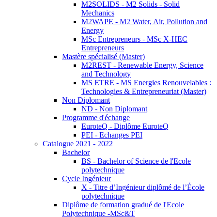
M2SOLIDS - M2 Solids - Solid
Mechanics
M2WAPE - M2 Water, Air, Pollution and
Energy
MSc Entrepreneurs - MSc X-HEC
Entrepreneurs
Mastère spécialisé (Master)
M2REST - Renewable Energy, Science
and Technology
MS ETRE - MS Energies Renouvelables :
Technologies & Entrepreneuriat (Master)
Non Diplomant
ND - Non Diplomant
Programme d'échange
EuroteQ - Diplôme EuroteQ
PEI - Echanges PEI
Catalogue 2021 - 2022
Bachelor
BS - Bachelor of Science de l'Ecole
polytechnique
Cycle Ingénieur
X - Titre d’Ingénieur diplômé de l’École
polytechnique
Diplôme de formation gradué de l'Ecole
Polytechnique -MSc&T