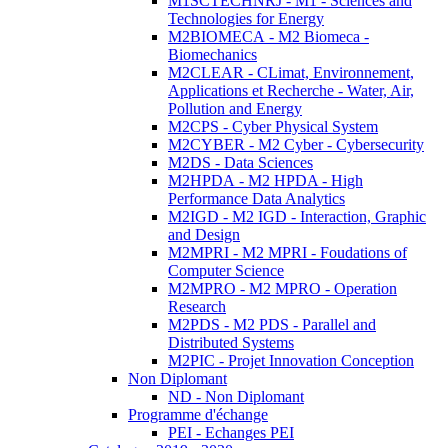
M1SCTECHNRJ - M1 - Sciences and
Technologies for Energy
M2BIOMECA - M2 Biomeca -
Biomechanics
M2CLEAR - CLimat, Environnement,
Applications et Recherche - Water, Air,
Pollution and Energy
M2CPS - Cyber Physical System
M2CYBER - M2 Cyber - Cybersecurity
M2DS - Data Sciences
M2HPDA - M2 HPDA - High
Performance Data Analytics
M2IGD - M2 IGD - Interaction, Graphic
and Design
M2MPRI - M2 MPRI - Foudations of
Computer Science
M2MPRO - M2 MPRO - Operation
Research
M2PDS - M2 PDS - Parallel and
Distributed Systems
M2PIC - Projet Innovation Conception
Non Diplomant
ND - Non Diplomant
Programme d'échange
PEI - Echanges PEI