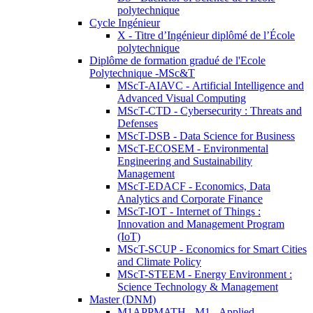
polytechnique
Cycle Ingénieur
X - Titre d’Ingénieur diplômé de l’École
polytechnique
Diplôme de formation gradué de l'Ecole
Polytechnique -MSc&T
MScT-AIAVC - Artificial Intelligence and
Advanced Visual Computing
MScT-CTD - Cybersecurity : Threats and
Defenses
MScT-DSB - Data Science for Business
MScT-ECOSEM - Environmental
Engineering and Sustainability
Management
MScT-EDACF - Economics, Data
Analytics and Corporate Finance
MScT-IOT - Internet of Things :
Innovation and Management Program
(IoT)
MScT-SCUP - Economics for Smart Cities
and Climate Policy
MScT-STEEM - Energy Environment :
Science Technology & Management
Master (DNM)
M1APPMATH - M1 - Applied