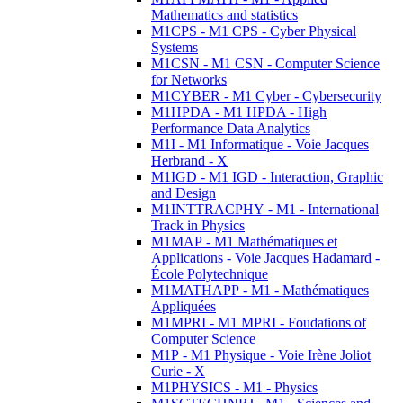
Mathematics and statistics
M1CPS - M1 CPS - Cyber Physical
Systems
M1CSN - M1 CSN - Computer Science
for Networks
M1CYBER - M1 Cyber - Cybersecurity
M1HPDA - M1 HPDA - High
Performance Data Analytics
M1I - M1 Informatique - Voie Jacques
Herbrand - X
M1IGD - M1 IGD - Interaction, Graphic
and Design
M1INTTRACPHY - M1 - International
Track in Physics
M1MAP - M1 Mathématiques et
Applications - Voie Jacques Hadamard -
École Polytechnique
M1MATHAPP - M1 - Mathématiques
Appliquées
M1MPRI - M1 MPRI - Foudations of
Computer Science
M1P - M1 Physique - Voie Irène Joliot
Curie - X
M1PHYSICS - M1 - Physics