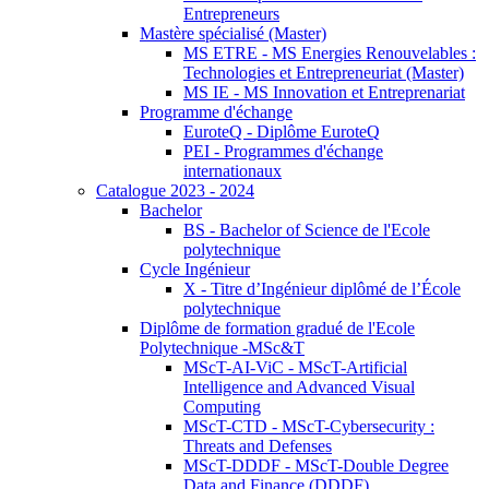
Entrepreneurs
Mastère spécialisé (Master)
MS ETRE - MS Energies Renouvelables :
Technologies et Entrepreneuriat (Master)
MS IE - MS Innovation et Entreprenariat
Programme d'échange
EuroteQ - Diplôme EuroteQ
PEI - Programmes d'échange
internationaux
Catalogue 2023 - 2024
Bachelor
BS - Bachelor of Science de l'Ecole
polytechnique
Cycle Ingénieur
X - Titre d’Ingénieur diplômé de l’École
polytechnique
Diplôme de formation gradué de l'Ecole
Polytechnique -MSc&T
MScT-AI-ViC - MScT-Artificial
Intelligence and Advanced Visual
Computing
MScT-CTD - MScT-Cybersecurity :
Threats and Defenses
MScT-DDDF - MScT-Double Degree
Data and Finance (DDDF)