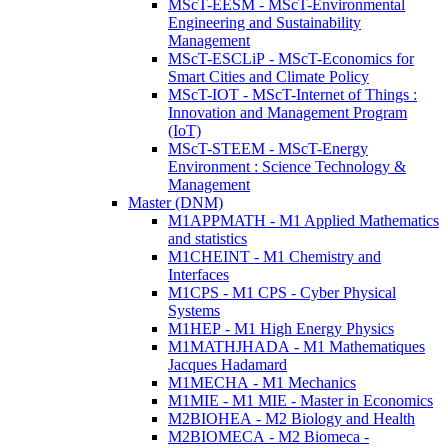
MScT-EESM - MScT-Environmental
Engineering and Sustainability
Management
MScT-ESCLiP - MScT-Economics for
Smart Cities and Climate Policy
MScT-IOT - MScT-Internet of Things :
Innovation and Management Program
(IoT)
MScT-STEEM - MScT-Energy
Environment : Science Technology &
Management
Master (DNM)
M1APPMATH - M1 Applied Mathematics
and statistics
M1CHEINT - M1 Chemistry and
Interfaces
M1CPS - M1 CPS - Cyber Physical
Systems
M1HEP - M1 High Energy Physics
M1MATHJHADA - M1 Mathematiques
Jacques Hadamard
M1MECHA - M1 Mechanics
M1MIE - M1 MIE - Master in Economics
M2BIOHEA - M2 Biology and Health
M2BIOMECA - M2 Biomeca -