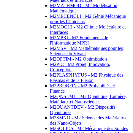
Matériaux et Interfaces
M2MATHMOD - M2 Modélisation
Mathématique
M2MECENCLI - M2 Génie Mécanique
pour les Cliniciens
M2MOCHI - M2 Chimie Moléculaire et
Interfaces
M2MPRI - M2 Fondements de
l'Informatique MPRI
M2MSV - M2 Mathématiques pour les
Sciences du Vivant
M2OPTIM - M2 Optimisation
M2PIC - M2 Projet, Innovation,
Conception
M2PLASPHYFUS - M2 Physique des
Plasmas et de la Fusion
M2PROBFIN - M2 Probabilités et
Finance
M2QNSLMT - M2 Quantique, Lumière,
Matériaux et Nanosciences
M2QUANTDEV - M2 Dispositifs
Quantiques
M2SMNO - M2 Science des Matériaux et
des Nano-Objets
M2SOLIDS - M2 Mécanique des Solides