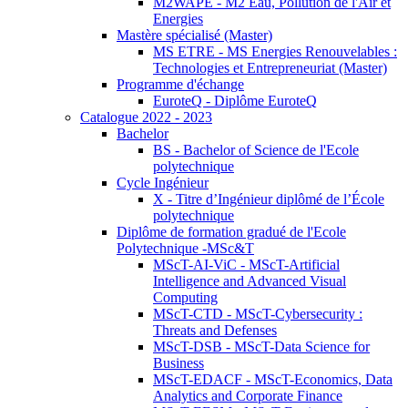
M2WAPE - M2 Eau, Pollution de l'Air et
Energies
Mastère spécialisé (Master)
MS ETRE - MS Energies Renouvelables :
Technologies et Entrepreneuriat (Master)
Programme d'échange
EuroteQ - Diplôme EuroteQ
Catalogue 2022 - 2023
Bachelor
BS - Bachelor of Science de l'Ecole
polytechnique
Cycle Ingénieur
X - Titre d’Ingénieur diplômé de l’École
polytechnique
Diplôme de formation gradué de l'Ecole
Polytechnique -MSc&T
MScT-AI-ViC - MScT-Artificial
Intelligence and Advanced Visual
Computing
MScT-CTD - MScT-Cybersecurity :
Threats and Defenses
MScT-DSB - MScT-Data Science for
Business
MScT-EDACF - MScT-Economics, Data
Analytics and Corporate Finance