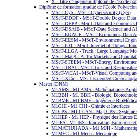
X - Titre d’Ingénieur diplômé de l’École po
Diplôme de formation gradué de l'Ecole Polytec
MScT-CyS - MScT-Cybersecurity (CyS)
MScT-DDDF - MScT-Double Degree Data 
MScT-DEPP - MScT-Data and Economics fo
MScT-DSAIB - MScT-Data Science and AI 
MScT-EDACF - MScT-Economics, Data Anal
MScT-EESM - MScT-Environmental Enginee
MScT-IOT - MScT-Internet of Things : Inn
MScT-LLGA - Track : Large Language Mode
MScT-MaQI - AI for Markets and Quantitat
MScT-STEEM - MScT-Energy Environment 
MScT-TRAI - MScT-Trust and Responsible
MScT-ViCAI - MScT-Visual Computing and
MScT-XCin - MScT-Extended Cinematogr
Master (DNM)
M1AMS - M1 AMS - Mathématiques Appliqué
M1BBH - M1 BBH - Biologie, Biotechnolog
M1BME - M1 BME - Ingénierie BioMédica
M1CHI - M1 CHI - Chimie et Interfaces
M1CPS - M1 CCSN - Maj. CPS - Système 
M1HEP - M1 HEP - Physique des Hautes E
M1IES - M1 IES - Innovation, Entreprise et
M1MATHJHADA - M1 MJH - Mathematiqu
M1MEC - M1 Mech - Mecanique