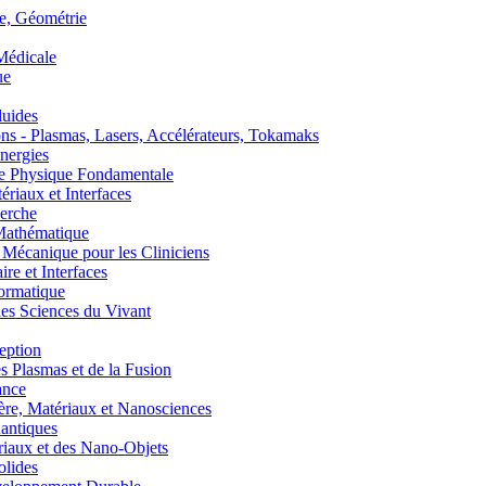
, Géométrie
édicale
ue
uides
s - Plasmas, Lasers, Accélérateurs, Tokamaks
nergies
de Physique Fondamentale
aux et Interfaces
erche
athématique
anique pour les Cliniciens
 et Interfaces
ormatique
s Sciences du Vivant
eption
lasmas et de la Fusion
ance
, Matériaux et Nanosciences
ntiques
aux et des Nano-Objets
lides