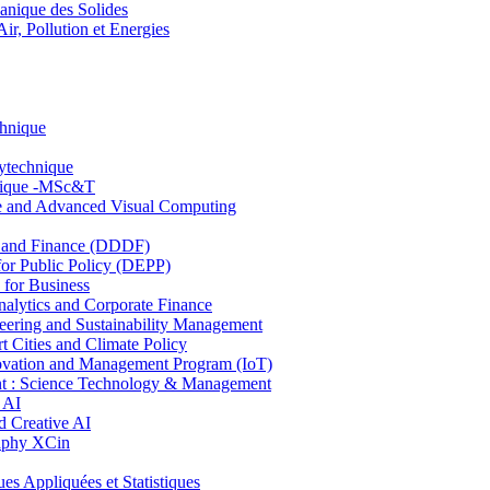
nique des Solides
, Pollution et Energies
chnique
lytechnique
hnique -MSc&T
ce and Advanced Visual Computing
and Finance (DDDF)
r Public Policy (DEPP)
for Business
ytics and Corporate Finance
ring and Sustainability Management
Cities and Climate Policy
ovation and Management Program (IoT)
: Science Technology & Management
 AI
 Creative AI
aphy XCin
ppliquées et Statistiques