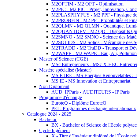
M2OPTIM - M2 OPT - Optimisation
M2PIC - M2 PIC - Projet, Innovation, Conc
M2PLASPHYFUS - M2 PPF - Physique des P
M2PROBFIN - M2 PF - Probabilités et Fin
M2QLMN - M2 QLMN - Quantique, Lumière
M2QUANTDEV - M2 QD - Dispositifs Qua
M2SMNO - M2 SMNO - Science des Matéri
M2SOLIDS - M2 Solids - Mécanique des So
M2TRADD - M2 TraDD - Transport et Dév
M2WAPE - M2 WAPE - Eau, Air, Pollution 
Master of Science (CGE)
MSc Entrepreneurs - MSc X-HEC Entrepre
Mastère spécialisé (Master)
MS ETRE - MS Energies Renouvelables : Tec
MS IE - MS Innovation et Entreprenariat
Non Diplomant
AUD_IPParis - AUDITEURS - IP Paris
Programme d'échange
EuroteQ - Diplôme EuroteQ
PEI - Programmes d'échange internationaux
Catalogue 2024 - 2025
Bachelor
BX - Bachelor of Science de l'Ecole polyte
Cycle Ingénieur
X - Titre d’Ingénieur diplômé de l’École po