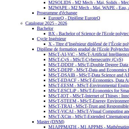
M2SOLIDS - M2 Mech - Maj. Solids - Meca
M2WAPE - M2 Mech - Maj. WAPE - Eau, Air
Programme d'échange
EuroteQ - Diplôme EuroteQ
Catalogue 2025 - 2026
Bachelor
BX - Bachelor of Science de l'Ecole polyte
Cycle Ingénieur
X - Titre d’Ingénieur diplômé de l’École po
Diplôme de formation gradué de l'Ecole Polytec
MScT-AI-ViC - MScT-Artificial Intelligen
MScT-CyS - MScT-Cybersecurity (CyS)
MScT-DDDF - MScT-Double Degree Data 
MScT-DEPP - MScT-Data and Economics fo
MScT-DSAIB - MScT-Data Science and AI 
MScT-EDACF - MScT-Economics, Data Anal
MScT-EESM - MScT-Environmental Enginee
MScT-ESCLiP - MScT-Economics for Smart 
MScT-IOT - MScT-Internet of Things : Inn
MScT-STEEM - MScT-Energy Environment 
MScT-TRAI - MScT-Trust and Responsible
MScT-ViCAI - MScT-Visual Computing and
MScT-XCin - MScT-Extended Cinematogr
Master (DNM)
M1APPMATH - M1 APPMS - Mathématiques A