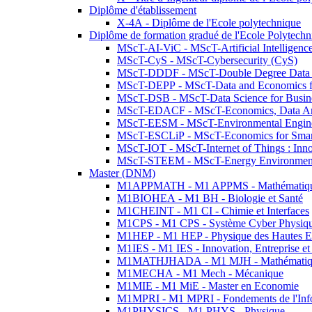
Diplôme d'établissement
X-4A - Diplôme de l'Ecole polytechnique
Diplôme de formation gradué de l'Ecole Polytec
MScT-AI-ViC - MScT-Artificial Intelligen
MScT-CyS - MScT-Cybersecurity (CyS)
MScT-DDDF - MScT-Double Degree Data 
MScT-DEPP - MScT-Data and Economics fo
MScT-DSB - MScT-Data Science for Busin
MScT-EDACF - MScT-Economics, Data Anal
MScT-EESM - MScT-Environmental Enginee
MScT-ESCLiP - MScT-Economics for Smart 
MScT-IOT - MScT-Internet of Things : Inn
MScT-STEEM - MScT-Energy Environment 
Master (DNM)
M1APPMATH - M1 APPMS - Mathématiques A
M1BIOHEA - M1 BH - Biologie et Santé
M1CHEINT - M1 CI - Chimie et Interfaces
M1CPS - M1 CPS - Système Cyber Physiq
M1HEP - M1 HEP - Physique des Hautes E
M1IES - M1 IES - Innovation, Entreprise et
M1MATHJHADA - M1 MJH - Mathématiqu
M1MECHA - M1 Mech - Mécanique
M1MIE - M1 MiE - Master en Economie
M1MPRI - M1 MPRI - Fondements de l'Inf
M1PHYSICS - M1 PHYS - Physique