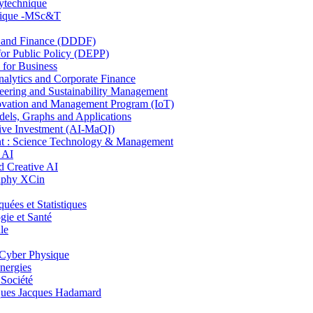
lytechnique
hnique -MSc&T
and Finance (DDDF)
r Public Policy (DEPP)
for Business
ytics and Corporate Finance
ring and Sustainability Management
ovation and Management Program (IoT)
ls, Graphs and Applications
ive Investment (AI-MaQI)
: Science Technology & Management
 AI
 Creative AI
aphy XCin
es et Statistiques
ie et Santé
le
Cyber Physique
nergies
 Société
es Jacques Hadamard