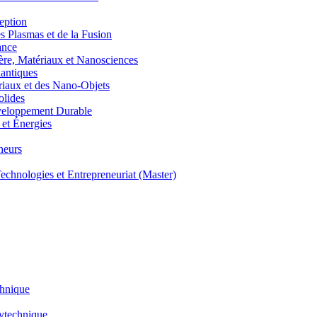
eption
lasmas et de la Fusion
ance
, Matériaux et Nanosciences
ntiques
aux et des Nano-Objets
lides
eloppement Durable
et Énergies
neurs
hnologies et Entrepreneuriat (Master)
chnique
lytechnique