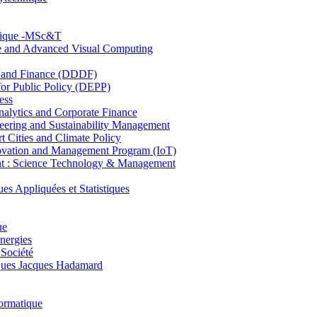
hnique -MSc&T
ce and Advanced Visual Computing
and Finance (DDDF)
r Public Policy (DEPP)
ess
ytics and Corporate Finance
ring and Sustainability Management
Cities and Climate Policy
ovation and Management Program (IoT)
: Science Technology & Management
ppliquées et Statistiques
ue
nergies
 Société
es Jacques Hadamard
ormatique