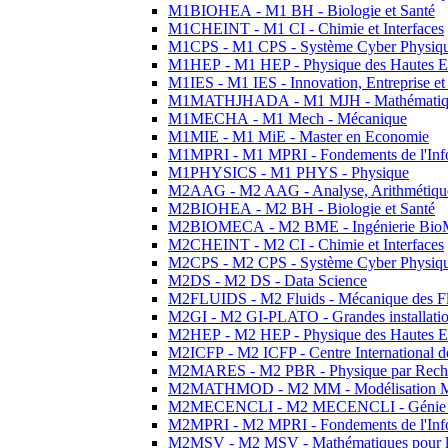
M1BIOHEA - M1 BH - Biologie et Santé
M1CHEINT - M1 CI - Chimie et Interfaces
M1CPS - M1 CPS - Système Cyber Physiq
M1HEP - M1 HEP - Physique des Hautes E
M1IES - M1 IES - Innovation, Entreprise et
M1MATHJHADA - M1 MJH - Mathématiqu
M1MECHA - M1 Mech - Mécanique
M1MIE - M1 MiE - Master en Economie
M1MPRI - M1 MPRI - Fondements de l'Inf
M1PHYSICS - M1 PHYS - Physique
M2AAG - M2 AAG - Analyse, Arithmétique
M2BIOHEA - M2 BH - Biologie et Santé
M2BIOMECA - M2 BME - Ingénierie BioM
M2CHEINT - M2 CI - Chimie et Interfaces
M2CPS - M2 CPS - Système Cyber Physiq
M2DS - M2 DS - Data Science
M2FLUIDS - M2 Fluids - Mécanique des Fl
M2GI - M2 GI-PLATO - Grandes installation
M2HEP - M2 HEP - Physique des Hautes E
M2ICFP - M2 ICFP - Centre International 
M2MARES - M2 PBR - Physique par Rech
M2MATHMOD - M2 MM - Modélisation M
M2MECENCLI - M2 MECENCLI - Génie Méc
M2MPRI - M2 MPRI - Fondements de l'Inf
M2MSV - M2 MSV - Mathématiques pour le