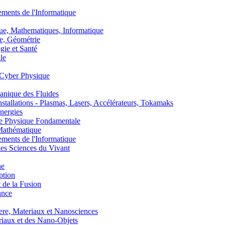
nts de l'Informatique
, Mathematiques, Informatique
, Géométrie
ie et Santé
le
Cyber Physique
nique des Fluides
lations - Plasmas, Lasers, Accélérateurs, Tokamaks
nergies
de Physique Fondamentale
athématique
nts de l'Informatique
s Sciences du Vivant
he
ption
 de la Fusion
ance
, Materiaux et Nanosciences
aux et des Nano-Objets