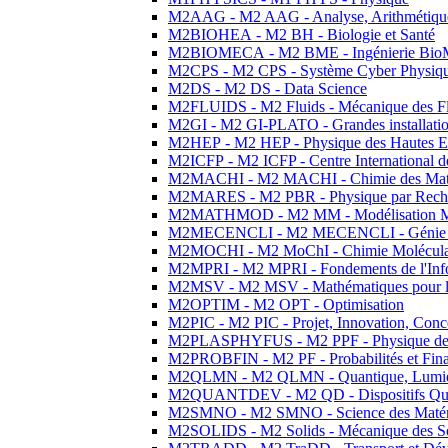
M2AAG - M2 AAG - Analyse, Arithmétique
M2BIOHEA - M2 BH - Biologie et Santé
M2BIOMECA - M2 BME - Ingénierie BioM
M2CPS - M2 CPS - Système Cyber Physiq
M2DS - M2 DS - Data Science
M2FLUIDS - M2 Fluids - Mécanique des Fl
M2GI - M2 GI-PLATO - Grandes installation
M2HEP - M2 HEP - Physique des Hautes E
M2ICFP - M2 ICFP - Centre International 
M2MACHI - M2 MACHI - Chimie des Matéri
M2MARES - M2 PBR - Physique par Rech
M2MATHMOD - M2 MM - Modélisation M
M2MECENCLI - M2 MECENCLI - Génie Méc
M2MOCHI - M2 MoChI - Chimie Moléculaire
M2MPRI - M2 MPRI - Fondements de l'Inf
M2MSV - M2 MSV - Mathématiques pour le
M2OPTIM - M2 OPT - Optimisation
M2PIC - M2 PIC - Projet, Innovation, Conc
M2PLASPHYFUS - M2 PPF - Physique des P
M2PROBFIN - M2 PF - Probabilités et Fin
M2QLMN - M2 QLMN - Quantique, Lumière
M2QUANTDEV - M2 QD - Dispositifs Qua
M2SMNO - M2 SMNO - Science des Matéri
M2SOLIDS - M2 Solids - Mécanique des So