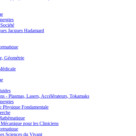
ue
nergies
 Société
es Jacques Hadamard
ormatique
, Géométrie
édicale
ue
uides
s - Plasmas, Lasers, Accélérateurs, Tokamaks
nergies
de Physique Fondamentale
erche
athématique
anique pour les Cliniciens
ormatique
s Sciences du Vivant