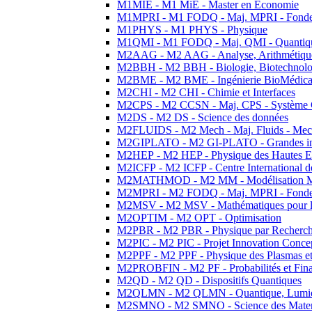
M1MIE - M1 MiE - Master en Economie
M1MPRI - M1 FODQ - Maj. MPRI - Fondeme
M1PHYS - M1 PHYS - Physique
M1QMI - M1 FODQ - Maj. QMI - Quantique
M2AAG - M2 AAG - Analyse, Arithmétique
M2BBH - M2 BBH - Biologie, Biotechnolog
M2BME - M2 BME - Ingénierie BioMédica
M2CHI - M2 CHI - Chimie et Interfaces
M2CPS - M2 CCSN - Maj. CPS - Système 
M2DS - M2 DS - Science des données
M2FLUIDS - M2 Mech - Maj. Fluids - Meca
M2GIPLATO - M2 GI-PLATO - Grandes instal
M2HEP - M2 HEP - Physique des Hautes E
M2ICFP - M2 ICFP - Centre International 
M2MATHMOD - M2 MM - Modélisation M
M2MPRI - M2 FODQ - Maj. MPRI - Fondeme
M2MSV - M2 MSV - Mathématiques pour le
M2OPTIM - M2 OPT - Optimisation
M2PBR - M2 PBR - Physique par Recherc
M2PIC - M2 PIC - Projet Innovation Conce
M2PPF - M2 PPF - Physique des Plasmas et
M2PROBFIN - M2 PF - Probabilités et Fin
M2QD - M2 QD - Dispositifs Quantiques
M2QLMN - M2 QLMN - Quantique, Lumiere
M2SMNO - M2 SMNO - Science des Materi