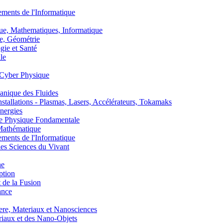
nts de l'Informatique
, Mathematiques, Informatique
, Géométrie
ie et Santé
le
Cyber Physique
nique des Fluides
lations - Plasmas, Lasers, Accélérateurs, Tokamaks
nergies
de Physique Fondamentale
athématique
nts de l'Informatique
s Sciences du Vivant
he
ption
 de la Fusion
ance
, Materiaux et Nanosciences
aux et des Nano-Objets