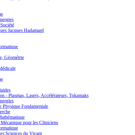
ue
nergies
 Société
es Jacques Hadamard
ormatique
, Géométrie
édicale
ue
uides
s - Plasmas, Lasers, Accélérateurs, Tokamaks
nergies
de Physique Fondamentale
erche
athématique
anique pour les Cliniciens
ormatique
s Sciences du Vivant