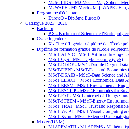
M2SOLIDS - M2 Mech - Maj. Solids - Meca
M2WAPE - M2 Mech - Maj. WAPE - Eau, Air
Programme d'échange
EuroteQ - Diplôme EuroteQ
Catalogue 2025 - 2026
Bachelor
BX - Bachelor of Science de l'Ecole polyte
Cycle Ingénieur
X - Titre d’Ingénieur diplômé de l’École po
Diplôme de formation gradué de l'Ecole Polytec
MScT-AI-ViC - MScT-Artificial Intelligen
MScT-CyS - MScT-Cybersecurity (CyS)
MScT-DDDF - MScT-Double Degree Data 
MScT-DEPP - MScT-Data and Economics fo
MScT-DSAIB - MScT-Data Science and AI 
MScT-EDACF - MScT-Economics, Data Anal
MScT-EESM - MScT-Environmental Enginee
MScT-ESCLiP - MScT-Economics for Smart 
MScT-IOT - MScT-Internet of Things : Inn
MScT-STEEM - MScT-Energy Environment 
MScT-TRAI - MScT-Trust and Responsible
MScT-ViCAI - MScT-Visual Computing and
MScT-XCin - MScT-Extended Cinematogr
Master (DNM)
M1APPMATH - M1 APPMS - Mathématiques A