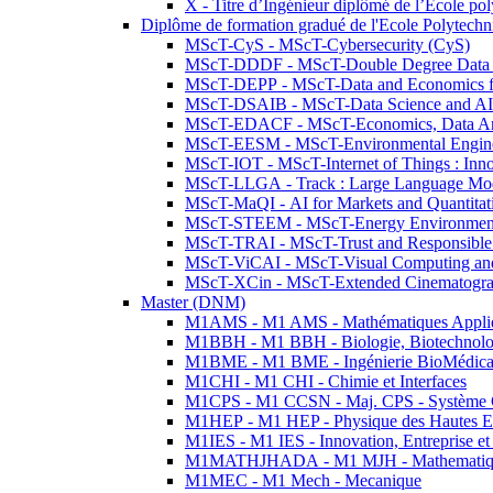
X - Titre d’Ingénieur diplômé de l’École po
Diplôme de formation gradué de l'Ecole Polytec
MScT-CyS - MScT-Cybersecurity (CyS)
MScT-DDDF - MScT-Double Degree Data 
MScT-DEPP - MScT-Data and Economics fo
MScT-DSAIB - MScT-Data Science and AI 
MScT-EDACF - MScT-Economics, Data Anal
MScT-EESM - MScT-Environmental Enginee
MScT-IOT - MScT-Internet of Things : Inn
MScT-LLGA - Track : Large Language Mode
MScT-MaQI - AI for Markets and Quantitat
MScT-STEEM - MScT-Energy Environment 
MScT-TRAI - MScT-Trust and Responsible
MScT-ViCAI - MScT-Visual Computing and
MScT-XCin - MScT-Extended Cinematogr
Master (DNM)
M1AMS - M1 AMS - Mathématiques Appliqué
M1BBH - M1 BBH - Biologie, Biotechnolog
M1BME - M1 BME - Ingénierie BioMédica
M1CHI - M1 CHI - Chimie et Interfaces
M1CPS - M1 CCSN - Maj. CPS - Système 
M1HEP - M1 HEP - Physique des Hautes E
M1IES - M1 IES - Innovation, Entreprise et
M1MATHJHADA - M1 MJH - Mathematiqu
M1MEC - M1 Mech - Mecanique