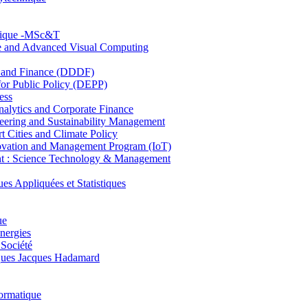
hnique -MSc&T
ce and Advanced Visual Computing
and Finance (DDDF)
r Public Policy (DEPP)
ess
ytics and Corporate Finance
ring and Sustainability Management
Cities and Climate Policy
ovation and Management Program (IoT)
: Science Technology & Management
ppliquées et Statistiques
ue
nergies
 Société
es Jacques Hadamard
ormatique