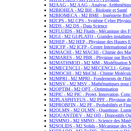
M2AAG - M2 AAG - Analyse, Arithmétique
M2BIOHEA - M2 BH - Biologie et Santé
M2BIOMECA - M2 BME - Ingénierie BioM
M2CPS - M2 CPS - Système Cyber Physiq
M2DS - M2 DS - Data Science
M2FLUIDS - M2 Fluids - Mécanique des Fl
M2GI - M2 GI-PLATO - Grandes installation
M2HEP - M2 HEP - Physique des Hautes E
M2ICFP - M2 ICFP - Centre International 
M2MACHI - M2 MACHI - Chimie des Matéri
M2MARES - M2 PBR - Physique par Rech
M2MATHMOD - M2 MM - Modélisation M
M2MECENCLI - M2 MECENCLI - Génie Méc
M2MOCHI - M2 MoChI - Chimie Moléculaire
M2MPRI - M2 MPRI - Fondements de l'Inf
M2MSV - M2 MSV - Mathématiques pour le
M2OPTIM - M2 OPT - Optimisation
M2PIC - M2 PIC - Projet, Innovation, Conc
M2PLASPHYFUS - M2 PPF - Physique des P
M2PROBFIN - M2 PF - Probabilités et Fin
M2QLMN - M2 QLMN - Quantique, Lumière
M2QUANTDEV - M2 QD - Dispositifs Qua
M2SMNO - M2 SMNO - Science des Matéri
M2SOLIDS - M2 Solids - Mécanique des So