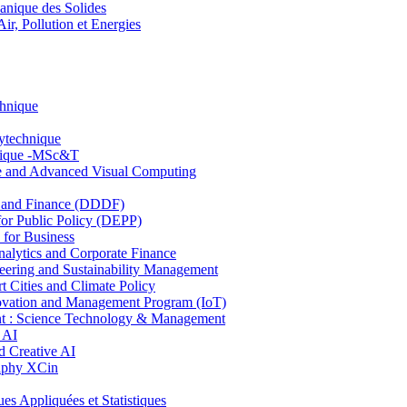
nique des Solides
, Pollution et Energies
chnique
lytechnique
hnique -MSc&T
ce and Advanced Visual Computing
and Finance (DDDF)
r Public Policy (DEPP)
for Business
ytics and Corporate Finance
ring and Sustainability Management
Cities and Climate Policy
ovation and Management Program (IoT)
: Science Technology & Management
 AI
 Creative AI
aphy XCin
ppliquées et Statistiques