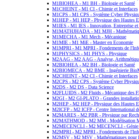
M1BIOHEA - M1 BH - Biologie et Santé
M1CHEINT - M1 CI - Chimie et Interfaces
M1CPS - M1 CPS - Système Cyber Physiq
M1HEP - M1 HEP - Physique des Hautes E
M1IES - M1 IES - Innovation, Entreprise et
M1MATHJHADA - M1 MJH - Mathématiqu
M1MECHA - M1 Mech - Mécanique
M1MIE - M1 MiE - Master en Economie
M1MPRI - M1 MPRI - Fondements de l'Inf
M1PHYSICS - M1 PHYS - Physique
M2AAG - M2 AAG - Analyse, Arithmétique
M2BIOHEA - M2 BH - Biologie et Santé
M2BIOMECA - M2 BME - Ingénierie BioM
M2CHEINT - M2 CI - Chimie et Interfaces
M2CPS - M2 CPS - Système Cyber Physiq
M2DS - M2 DS - Data Science
M2FLUIDS - M2 Fluids - Mécanique des Fl
M2GI - M2 GI-PLATO - Grandes installation
M2HEP - M2 HEP - Physique des Hautes E
M2ICFP - M2 ICFP - Centre International 
M2MARES - M2 PBR - Physique par Rech
M2MATHMOD - M2 MM - Modélisation M
M2MECENCLI - M2 MECENCLI - Génie Méc
M2MPRI - M2 MPRI - Fondements de l'Inf
M2MSV - M2 MSV - Mathématiques pour le