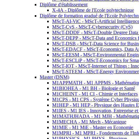
Diplôme d'établissement
X-4A - Diplôme de l'Ecole polytechnique
Diplôme de formation gradué de l'Ecole Polytec
MScT-AI-ViC - MScT-Artificial Intelligen
MScT-CyS - MScT-Cybersecurity (CyS)
MScT-DDDF - MScT-Double Degree Data 
MScT-DEPP - MScT-Data and Economics fo
MScT-DSB - MScT-Data Science for Busin
MScT-EDACF - MScT-Economics, Data Anal
MScT-EESM - MScT-Environmental Enginee
MScT-ESCLiP - MScT-Economics for Smart 
MScT-IOT - MScT-Internet of Things : Inn
MScT-STEEM - MScT-Energy Environment 
Master (DNM)
M1APPMATH - M1 APPMS - Mathématiques A
M1BIOHEA - M1 BH - Biologie et Santé
M1CHEINT - M1 CI - Chimie et Interfaces
M1CPS - M1 CPS - Système Cyber Physiq
M1HEP - M1 HEP - Physique des Hautes E
M1IES - M1 IES - Innovation, Entreprise et
M1MATHJHADA - M1 MJH - Mathématiqu
M1MECHA - M1 Mech - Mécanique
M1MIE - M1 MiE - Master en Economie
M1MPRI - M1 MPRI - Fondements de l'Inf
M1PHYSICS - M1 PHYS - Physique