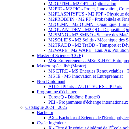
M2OPTIM - M2 OPT - Optimisation
M2PIC - M2 PIC - Projet, Innovation, Conc
M2PLASPHYFUS - M2 PPF - Physique des P
M2PROBFIN - M2 PF - Probabilités et Fin
M2QLMN - M2 QLMN - Quantique, Lumière
M2QUANTDEV - M2 QD - Dispositifs Qua
M2SMNO - M2 SMNO - Science des Matéri
M2SOLIDS - M2 Solids - Mécanique des So
M2TRADD - M2 TraDD - Transport et Dév
M2WAPE - M2 WAPE - Eau, Air, Pollution 
Master of Science (CGE)
MSc Entrepreneurs - MSc X-HEC Entrepre
Mastère spécialisé (Master)
MS ETRE - MS Energies Renouvelables : Tec
MS IE - MS Innovation et Entreprenariat
Non Diplomant
AUD_IPParis - AUDITEURS - IP Paris
Programme d'échange
EuroteQ - Diplôme EuroteQ
PEI - Programmes d'échange internationaux
Catalogue 2024 - 2025
Bachelor
BX - Bachelor of Science de l'Ecole polyte
Cycle Ingénieur
X - Titre d’Ingénieur diplômé de l’École po