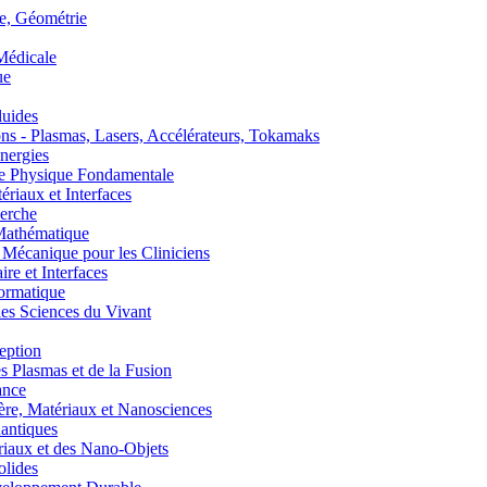
, Géométrie
édicale
ue
uides
s - Plasmas, Lasers, Accélérateurs, Tokamaks
nergies
de Physique Fondamentale
aux et Interfaces
erche
athématique
anique pour les Cliniciens
 et Interfaces
ormatique
s Sciences du Vivant
eption
lasmas et de la Fusion
ance
, Matériaux et Nanosciences
ntiques
aux et des Nano-Objets
lides