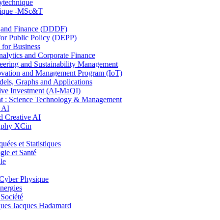
lytechnique
hnique -MSc&T
and Finance (DDDF)
r Public Policy (DEPP)
for Business
ytics and Corporate Finance
ring and Sustainability Management
ovation and Management Program (IoT)
ls, Graphs and Applications
ive Investment (AI-MaQI)
: Science Technology & Management
 AI
 Creative AI
aphy XCin
es et Statistiques
ie et Santé
le
Cyber Physique
nergies
 Société
es Jacques Hadamard