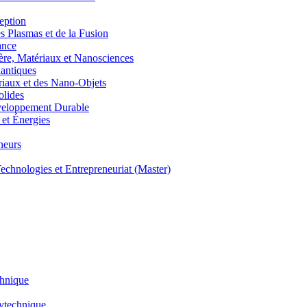
eption
lasmas et de la Fusion
ance
, Matériaux et Nanosciences
ntiques
aux et des Nano-Objets
lides
eloppement Durable
et Énergies
neurs
hnologies et Entrepreneuriat (Master)
chnique
lytechnique