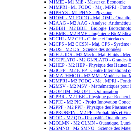
M1MIE - M1 MiE - Master en Economie
M1MPRI - M1 FODQ - Maj. MPRI - Fondeme
M1PHYS - M1 PHYS - Physique
M1QMI - M1 FODQ - Maj. QMI - Quantique
M2AAG - M2 AAG - Analyse, Arithmétique
M2BBH - M2 BBH - Biologie, Biotechnolog
M2BME - M2 BME - Ingénierie BioMédica
M2CHI - M2 CHI - Chimie et Interfaces
M2CPS - M2 CCSN - Maj. CPS - Système 
M2DS - M2 DS - Science des données
M2FLUIDS - M2 Mech - Maj. Fluids - Meca
M2GIPLATO - M2 GI-PLATO - Grandes instal
M2HEP - M2 HEP - Physique des Hautes E
M2ICFP - M2 ICFP - Centre International 
M2MATHMOD - M2 MM - Modélisation M
M2MPRI - M2 FODQ - Maj. MPRI - Fondeme
M2MSV - M2 MSV - Mathématiques pour le
M2OPTIM - M2 OPT - Optimisation
M2PBR - M2 PBR - Physique par Recherc
M2PIC - M2 PIC - Projet Innovation Conce
M2PPF - M2 PPF - Physique des Plasmas et
M2PROBFIN - M2 PF - Probabilités et Fin
M2QD - M2 QD - Dispositifs Quantiques
M2QLMN - M2 QLMN - Quantique, Lumiere
M2SMNO - M2 SMNO - Science des Materi