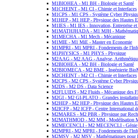
M1BIOHEA - M1 BH - Biologie et Santé
M1CHEINT - M1 CI - Chimie et Interfaces
M1CPS - M1 CPS - Système Cyber Physiq
M1HEP - M1 HEP - Physique des Hautes E
M1IES - M1 IES - Innovation, Entreprise et
M1MATHJHADA - M1 MJH - Mathématiqu
M1MECHA - M1 Mech - Mécanique
M1MIE - M1 MiE - Master en Economie
M1MPRI - M1 MPRI - Fondements de l'Inf
M1PHYSICS - M1 PHYS - Physique
M2AAG - M2 AAG - Analyse, Arithmétique
M2BIOHEA - M2 BH - Biologie et Santé
M2BIOMECA - M2 BME - Ingénierie BioM
M2CHEINT - M2 CI - Chimie et Interfaces
M2CPS - M2 CPS - Système Cyber Physiq
M2DS - M2 DS - Data Science
M2FLUIDS - M2 Fluids - Mécanique des Fl
M2GI - M2 GI-PLATO - Grandes installation
M2HEP - M2 HEP - Physique des Hautes E
M2ICFP - M2 ICFP - Centre International 
M2MARES - M2 PBR - Physique par Rech
M2MATHMOD - M2 MM - Modélisation M
M2MECENCLI - M2 MECENCLI - Génie Méc
M2MPRI - M2 MPRI - Fondements de l'Inf
M2MSV - M2 MSV - Mathématiques pour le