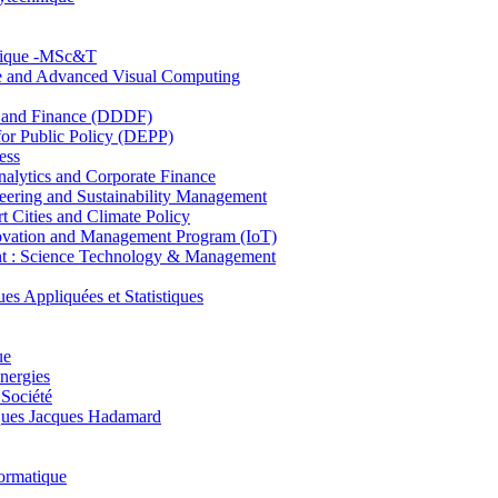
hnique -MSc&T
ce and Advanced Visual Computing
and Finance (DDDF)
r Public Policy (DEPP)
ess
ytics and Corporate Finance
ring and Sustainability Management
Cities and Climate Policy
ovation and Management Program (IoT)
: Science Technology & Management
ppliquées et Statistiques
ue
nergies
 Société
es Jacques Hadamard
ormatique