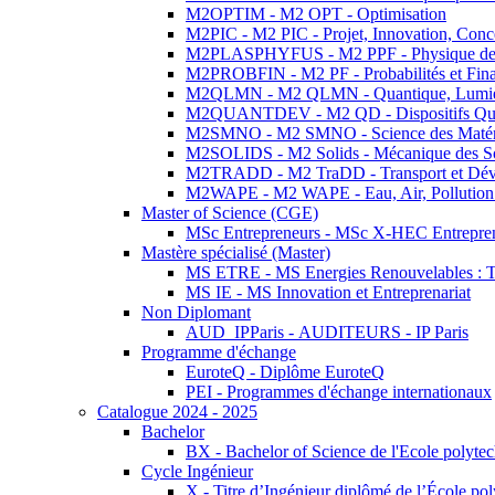
M2OPTIM - M2 OPT - Optimisation
M2PIC - M2 PIC - Projet, Innovation, Conc
M2PLASPHYFUS - M2 PPF - Physique des P
M2PROBFIN - M2 PF - Probabilités et Fin
M2QLMN - M2 QLMN - Quantique, Lumière
M2QUANTDEV - M2 QD - Dispositifs Qua
M2SMNO - M2 SMNO - Science des Matéri
M2SOLIDS - M2 Solids - Mécanique des So
M2TRADD - M2 TraDD - Transport et Dév
M2WAPE - M2 WAPE - Eau, Air, Pollution 
Master of Science (CGE)
MSc Entrepreneurs - MSc X-HEC Entrepre
Mastère spécialisé (Master)
MS ETRE - MS Energies Renouvelables : Tec
MS IE - MS Innovation et Entreprenariat
Non Diplomant
AUD_IPParis - AUDITEURS - IP Paris
Programme d'échange
EuroteQ - Diplôme EuroteQ
PEI - Programmes d'échange internationaux
Catalogue 2024 - 2025
Bachelor
BX - Bachelor of Science de l'Ecole polyte
Cycle Ingénieur
X - Titre d’Ingénieur diplômé de l’École po