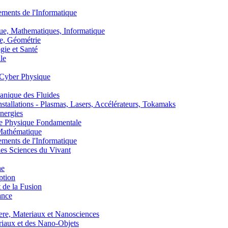
nts de l'Informatique
, Mathematiques, Informatique
, Géométrie
ie et Santé
le
Cyber Physique
nique des Fluides
lations - Plasmas, Lasers, Accélérateurs, Tokamaks
nergies
de Physique Fondamentale
athématique
nts de l'Informatique
s Sciences du Vivant
he
ption
 de la Fusion
ance
, Materiaux et Nanosciences
aux et des Nano-Objets