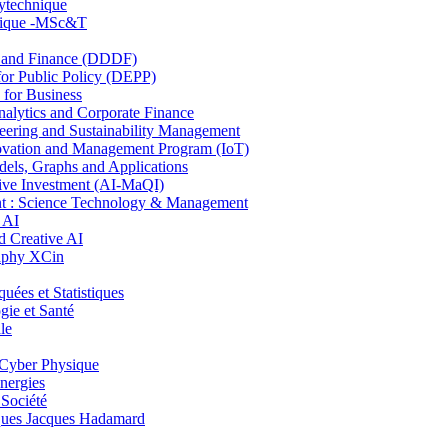
lytechnique
hnique -MSc&T
and Finance (DDDF)
r Public Policy (DEPP)
for Business
ytics and Corporate Finance
ring and Sustainability Management
ovation and Management Program (IoT)
ls, Graphs and Applications
ive Investment (AI-MaQI)
: Science Technology & Management
 AI
 Creative AI
aphy XCin
es et Statistiques
ie et Santé
le
Cyber Physique
nergies
 Société
es Jacques Hadamard