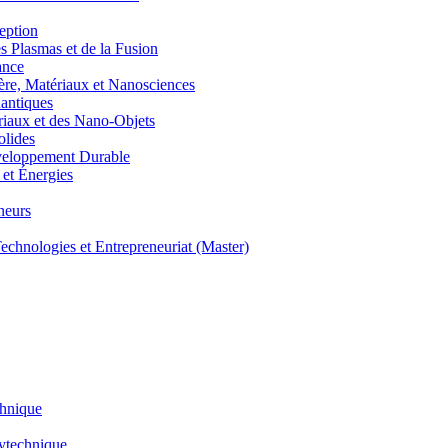
eption
lasmas et de la Fusion
ance
, Matériaux et Nanosciences
ntiques
aux et des Nano-Objets
lides
eloppement Durable
et Énergies
neurs
hnologies et Entrepreneuriat (Master)
chnique
lytechnique