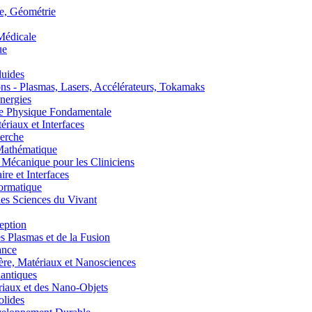
, Géométrie
édicale
ue
uides
s - Plasmas, Lasers, Accélérateurs, Tokamaks
nergies
de Physique Fondamentale
aux et Interfaces
erche
athématique
anique pour les Cliniciens
 et Interfaces
ormatique
s Sciences du Vivant
eption
lasmas et de la Fusion
ance
, Matériaux et Nanosciences
ntiques
aux et des Nano-Objets
lides