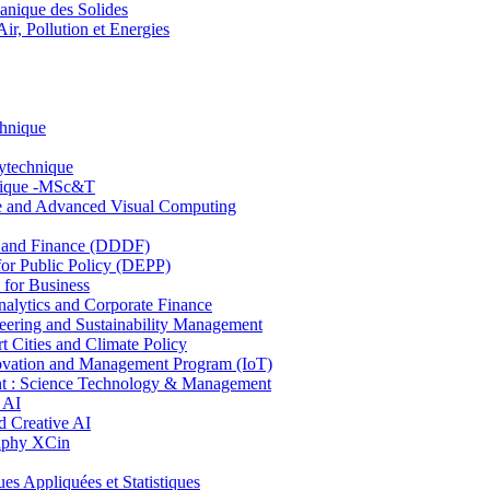
nique des Solides
, Pollution et Energies
chnique
lytechnique
hnique -MSc&T
ce and Advanced Visual Computing
and Finance (DDDF)
r Public Policy (DEPP)
for Business
ytics and Corporate Finance
ring and Sustainability Management
Cities and Climate Policy
ovation and Management Program (IoT)
: Science Technology & Management
 AI
 Creative AI
aphy XCin
ppliquées et Statistiques