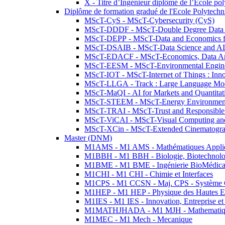
X - Titre d’Ingénieur diplômé de l’École po
Diplôme de formation gradué de l'Ecole Polytec
MScT-CyS - MScT-Cybersecurity (CyS)
MScT-DDDF - MScT-Double Degree Data 
MScT-DEPP - MScT-Data and Economics fo
MScT-DSAIB - MScT-Data Science and AI 
MScT-EDACF - MScT-Economics, Data Anal
MScT-EESM - MScT-Environmental Enginee
MScT-IOT - MScT-Internet of Things : Inn
MScT-LLGA - Track : Large Language Mode
MScT-MaQI - AI for Markets and Quantitat
MScT-STEEM - MScT-Energy Environment 
MScT-TRAI - MScT-Trust and Responsible
MScT-ViCAI - MScT-Visual Computing and
MScT-XCin - MScT-Extended Cinematogr
Master (DNM)
M1AMS - M1 AMS - Mathématiques Appliqué
M1BBH - M1 BBH - Biologie, Biotechnolog
M1BME - M1 BME - Ingénierie BioMédica
M1CHI - M1 CHI - Chimie et Interfaces
M1CPS - M1 CCSN - Maj. CPS - Système 
M1HEP - M1 HEP - Physique des Hautes E
M1IES - M1 IES - Innovation, Entreprise et
M1MATHJHADA - M1 MJH - Mathematiqu
M1MEC - M1 Mech - Mecanique