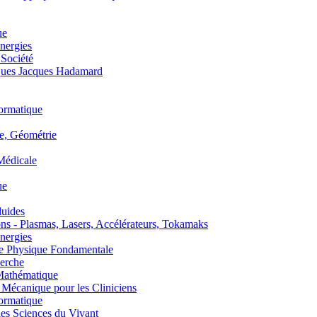
ue
nergies
 Société
es Jacques Hadamard
ormatique
, Géométrie
édicale
ue
uides
s - Plasmas, Lasers, Accélérateurs, Tokamaks
nergies
de Physique Fondamentale
erche
athématique
anique pour les Cliniciens
ormatique
s Sciences du Vivant