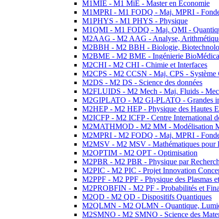
M1MIE - M1 MiE - Master en Economie
M1MPRI - M1 FODQ - Maj. MPRI - Fondeme
M1PHYS - M1 PHYS - Physique
M1QMI - M1 FODQ - Maj. QMI - Quantique
M2AAG - M2 AAG - Analyse, Arithmétique
M2BBH - M2 BBH - Biologie, Biotechnolog
M2BME - M2 BME - Ingénierie BioMédica
M2CHI - M2 CHI - Chimie et Interfaces
M2CPS - M2 CCSN - Maj. CPS - Système 
M2DS - M2 DS - Science des données
M2FLUIDS - M2 Mech - Maj. Fluids - Meca
M2GIPLATO - M2 GI-PLATO - Grandes instal
M2HEP - M2 HEP - Physique des Hautes E
M2ICFP - M2 ICFP - Centre International 
M2MATHMOD - M2 MM - Modélisation M
M2MPRI - M2 FODQ - Maj. MPRI - Fondeme
M2MSV - M2 MSV - Mathématiques pour le
M2OPTIM - M2 OPT - Optimisation
M2PBR - M2 PBR - Physique par Recherc
M2PIC - M2 PIC - Projet Innovation Conce
M2PPF - M2 PPF - Physique des Plasmas et
M2PROBFIN - M2 PF - Probabilités et Fin
M2QD - M2 QD - Dispositifs Quantiques
M2QLMN - M2 QLMN - Quantique, Lumiere
M2SMNO - M2 SMNO - Science des Materi