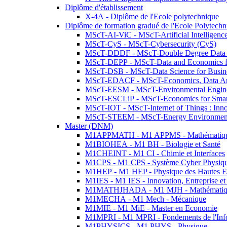
Diplôme d'établissement
X-4A - Diplôme de l'Ecole polytechnique
Diplôme de formation gradué de l'Ecole Polytec
MScT-AI-ViC - MScT-Artificial Intelligen
MScT-CyS - MScT-Cybersecurity (CyS)
MScT-DDDF - MScT-Double Degree Data 
MScT-DEPP - MScT-Data and Economics fo
MScT-DSB - MScT-Data Science for Busin
MScT-EDACF - MScT-Economics, Data Anal
MScT-EESM - MScT-Environmental Enginee
MScT-ESCLiP - MScT-Economics for Smart 
MScT-IOT - MScT-Internet of Things : Inn
MScT-STEEM - MScT-Energy Environment 
Master (DNM)
M1APPMATH - M1 APPMS - Mathématiques A
M1BIOHEA - M1 BH - Biologie et Santé
M1CHEINT - M1 CI - Chimie et Interfaces
M1CPS - M1 CPS - Système Cyber Physiq
M1HEP - M1 HEP - Physique des Hautes E
M1IES - M1 IES - Innovation, Entreprise et
M1MATHJHADA - M1 MJH - Mathématiqu
M1MECHA - M1 Mech - Mécanique
M1MIE - M1 MiE - Master en Economie
M1MPRI - M1 MPRI - Fondements de l'Inf
M1PHYSICS - M1 PHYS - Physique