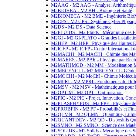
M2AAG - M2 AAG - Analyse, Arithmétique
M2BIOHEA - M2 BH - Biologie et Santé
M2BIOMECA - M2 BME - Ingénierie BioM
M2CPS - M2 CPS - Système Cyber Physiq
M2DS - M2 DS - Data Science
M2FLUIDS - M2 Fluids - Mécanique des Fl
M2GI - M2 GI-PLATO - Grandes installation
M2HEP - M2 HEP - Physique des Hautes E
M2ICFP - M2 ICFP - Centre International 
M2MACHI - M2 MACHI - Chimie des Matéri
M2MARES - M2 PBR - Physique par Rech
M2MATHMOD - M2 MM - Modélisation M
M2MECENCLI - M2 MECENCLI - Génie Méc
M2MOCHI - M2 MoChI - Chimie Moléculaire
M2MPRI - M2 MPRI - Fondements de l'Inf
M2MSV - M2 MSV - Mathématiques pour le
M2OPTIM - M2 OPT - Optimisation
M2PIC - M2 PIC - Projet, Innovation, Conc
M2PLASPHYFUS - M2 PPF - Physique des P
M2PROBFIN - M2 PF - Probabilités et Fin
M2QLMN - M2 QLMN - Quantique, Lumière
M2QUANTDEV - M2 QD - Dispositifs Qua
M2SMNO - M2 SMNO - Science des Matéri
M2SOLIDS - M2 Solids - Mécanique des So