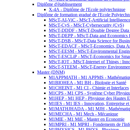
Diplôme d'établissement
X-4A - Diplôme de l'Ecole polytechnique
Diplôme de formation gradué de l'Ecole Polytec
MScT-AI-ViC - MScT-Artificial Intelligen
MScT-CyS - MScT-Cybersecurity (CyS)
MScT-DDDF - MScT-Double Degree Data 
MScT-DEPP - MScT-Data and Economics fo
MScT-DSB - MScT-Data Science for Busin
MScT-EDACF - MScT-Economics, Data Anal
MScT-EESM - MScT-Environmental Enginee
MScT-ESCLiP - MScT-Economics for Smart 
MScT-IOT - MScT-Internet of Things : Inn
MScT-STEEM - MScT-Energy Environment 
Master (DNM)
M1APPMATH - M1 APPMS - Mathématiques A
M1BIOHEA - M1 BH - Biologie et Santé
M1CHEINT - M1 CI - Chimie et Interfaces
M1CPS - M1 CPS - Système Cyber Physiq
M1HEP - M1 HEP - Physique des Hautes E
M1IES - M1 IES - Innovation, Entreprise et
M1MATHJHADA - M1 MJH - Mathématiqu
M1MECHA - M1 Mech - Mécanique
M1MIE - M1 MiE - Master en Economie
M1MPRI - M1 MPRI - Fondements de l'Inf
M1PHYSICS - M1 PHYS - Physique