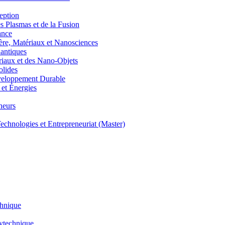
eption
lasmas et de la Fusion
ance
, Matériaux et Nanosciences
ntiques
aux et des Nano-Objets
lides
eloppement Durable
et Énergies
neurs
hnologies et Entrepreneuriat (Master)
chnique
lytechnique