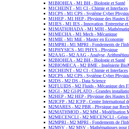
M1BIOHEA - M1 BH - Biologie et Santé
M1CHEINT - M1 CI - Chimie et Interfaces
M1CPS - M1 CPS - Système Cyber Physiq
M1HEP - M1 HEP - Physique des Hautes E
M1IES - M1 IES - Innovation, Entreprise et
M1MATHJHADA - M1 MJH - Mathématiqu
M1MECHA - M1 Mech - Mécanique
M1MIE - M1 MiE - Master en Economie
M1MPRI - M1 MPRI - Fondements de l'Inf
M1PHYSICS - M1 PHYS - Physique
M2AAG - M2 AAG - Analyse, Arithmétique
M2BIOHEA - M2 BH - Biologie et Santé
M2BIOMECA - M2 BME - Ingénierie BioM
M2CHEINT - M2 CI - Chimie et Interfaces
M2CPS - M2 CPS - Système Cyber Physiq
M2DS - M2 DS - Data Science
M2FLUIDS - M2 Fluids - Mécanique des Fl
M2GI - M2 GI-PLATO - Grandes installation
M2HEP - M2 HEP - Physique des Hautes E
M2ICFP - M2 ICFP - Centre International 
M2MARES - M2 PBR - Physique par Rech
M2MATHMOD - M2 MM - Modélisation M
M2MECENCLI - M2 MECENCLI - Génie Méc
M2MPRI - M2 MPRI - Fondements de l'Inf
M2MSV - M2 MSV - Mathématiques pour le