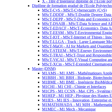
X - Titre d’Ingénieur diplômé de l’École po
Diplôme de formation gradué de l'Ecole Polytec
MScT-CyS - MScT-Cybersecurity (CyS)
MScT-DDDF - MScT-Double Degree Data 
MScT-DEPP - MScT-Data and Economics fo
MScT-DSAIB - MScT-Data Science and AI 
MScT-EDACF - MScT-Economics, Data Anal
MScT-EESM - MScT-Environmental Enginee
MScT-IOT - MScT-Internet of Things : Inn
MScT-LLGA - Track : Large Language Mode
MScT-MaQI - AI for Markets and Quantitat
MScT-STEEM - MScT-Energy Environment 
MScT-TRAI - MScT-Trust and Responsible
MScT-ViCAI - MScT-Visual Computing and
MScT-XCin - MScT-Extended Cinematogr
Master (DNM)
M1AMS - M1 AMS - Mathématiques Appliqué
M1BBH - M1 BBH - Biologie, Biotechnolog
M1BME - M1 BME - Ingénierie BioMédica
M1CHI - M1 CHI - Chimie et Interfaces
M1CPS - M1 CCSN - Maj. CPS - Système 
M1HEP - M1 HEP - Physique des Hautes E
M1IES - M1 IES - Innovation, Entreprise et
M1MATHJHADA - M1 MJH - Mathematiqu
M1MEC - M1 Mech - Mecanique