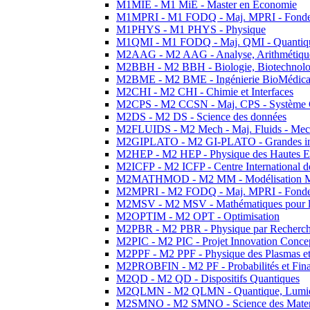
M1MIE - M1 MiE - Master en Economie
M1MPRI - M1 FODQ - Maj. MPRI - Fondeme
M1PHYS - M1 PHYS - Physique
M1QMI - M1 FODQ - Maj. QMI - Quantique
M2AAG - M2 AAG - Analyse, Arithmétique
M2BBH - M2 BBH - Biologie, Biotechnolog
M2BME - M2 BME - Ingénierie BioMédica
M2CHI - M2 CHI - Chimie et Interfaces
M2CPS - M2 CCSN - Maj. CPS - Système 
M2DS - M2 DS - Science des données
M2FLUIDS - M2 Mech - Maj. Fluids - Meca
M2GIPLATO - M2 GI-PLATO - Grandes instal
M2HEP - M2 HEP - Physique des Hautes E
M2ICFP - M2 ICFP - Centre International 
M2MATHMOD - M2 MM - Modélisation M
M2MPRI - M2 FODQ - Maj. MPRI - Fondeme
M2MSV - M2 MSV - Mathématiques pour le
M2OPTIM - M2 OPT - Optimisation
M2PBR - M2 PBR - Physique par Recherc
M2PIC - M2 PIC - Projet Innovation Conce
M2PPF - M2 PPF - Physique des Plasmas et
M2PROBFIN - M2 PF - Probabilités et Fin
M2QD - M2 QD - Dispositifs Quantiques
M2QLMN - M2 QLMN - Quantique, Lumiere
M2SMNO - M2 SMNO - Science des Materi