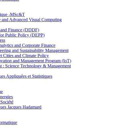
hnique -MSc&T
ce and Advanced Visual Computing
and Finance (DDDF)
r Public Policy (DEPP)
ess
ytics and Corporate Finance
ring and Sustainability Management
Cities and Climate Policy
ovation and Management Program (IoT)
: Science Technology & Management
ppliquées et Statistiques
ue
nergies
 Société
es Jacques Hadamard
ormatique