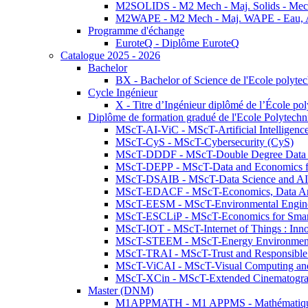
M2SOLIDS - M2 Mech - Maj. Solids - Meca
M2WAPE - M2 Mech - Maj. WAPE - Eau, Air
Programme d'échange
EuroteQ - Diplôme EuroteQ
Catalogue 2025 - 2026
Bachelor
BX - Bachelor of Science de l'Ecole polyte
Cycle Ingénieur
X - Titre d’Ingénieur diplômé de l’École po
Diplôme de formation gradué de l'Ecole Polytec
MScT-AI-ViC - MScT-Artificial Intelligen
MScT-CyS - MScT-Cybersecurity (CyS)
MScT-DDDF - MScT-Double Degree Data 
MScT-DEPP - MScT-Data and Economics fo
MScT-DSAIB - MScT-Data Science and AI 
MScT-EDACF - MScT-Economics, Data Anal
MScT-EESM - MScT-Environmental Enginee
MScT-ESCLiP - MScT-Economics for Smart 
MScT-IOT - MScT-Internet of Things : Inn
MScT-STEEM - MScT-Energy Environment 
MScT-TRAI - MScT-Trust and Responsible
MScT-ViCAI - MScT-Visual Computing and
MScT-XCin - MScT-Extended Cinematogr
Master (DNM)
M1APPMATH - M1 APPMS - Mathématiques A