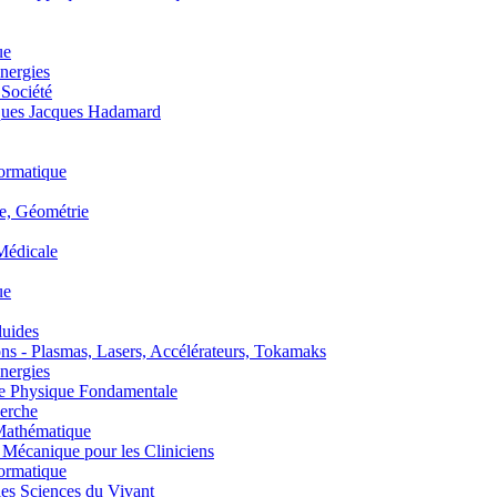
ue
nergies
 Société
es Jacques Hadamard
ormatique
, Géométrie
édicale
ue
uides
s - Plasmas, Lasers, Accélérateurs, Tokamaks
nergies
de Physique Fondamentale
erche
athématique
anique pour les Cliniciens
ormatique
s Sciences du Vivant