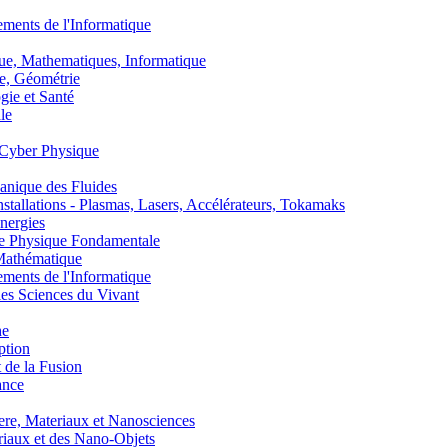
nts de l'Informatique
, Mathematiques, Informatique
, Géométrie
ie et Santé
le
Cyber Physique
nique des Fluides
lations - Plasmas, Lasers, Accélérateurs, Tokamaks
nergies
de Physique Fondamentale
athématique
nts de l'Informatique
s Sciences du Vivant
he
ption
 de la Fusion
ance
, Materiaux et Nanosciences
aux et des Nano-Objets