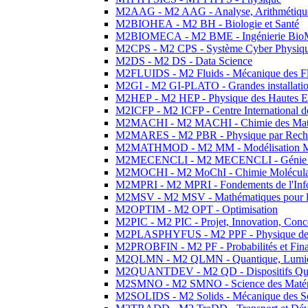
M2AAG - M2 AAG - Analyse, Arithmétique
M2BIOHEA - M2 BH - Biologie et Santé
M2BIOMECA - M2 BME - Ingénierie BioM
M2CPS - M2 CPS - Système Cyber Physiq
M2DS - M2 DS - Data Science
M2FLUIDS - M2 Fluids - Mécanique des Fl
M2GI - M2 GI-PLATO - Grandes installation
M2HEP - M2 HEP - Physique des Hautes E
M2ICFP - M2 ICFP - Centre International 
M2MACHI - M2 MACHI - Chimie des Matéri
M2MARES - M2 PBR - Physique par Rech
M2MATHMOD - M2 MM - Modélisation M
M2MECENCLI - M2 MECENCLI - Génie Méc
M2MOCHI - M2 MoChI - Chimie Moléculaire
M2MPRI - M2 MPRI - Fondements de l'Inf
M2MSV - M2 MSV - Mathématiques pour le
M2OPTIM - M2 OPT - Optimisation
M2PIC - M2 PIC - Projet, Innovation, Conc
M2PLASPHYFUS - M2 PPF - Physique des P
M2PROBFIN - M2 PF - Probabilités et Fin
M2QLMN - M2 QLMN - Quantique, Lumière
M2QUANTDEV - M2 QD - Dispositifs Qua
M2SMNO - M2 SMNO - Science des Matéri
M2SOLIDS - M2 Solids - Mécanique des So