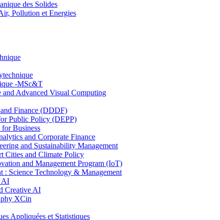
nique des Solides
, Pollution et Energies
chnique
lytechnique
hnique -MSc&T
ce and Advanced Visual Computing
and Finance (DDDF)
r Public Policy (DEPP)
for Business
ytics and Corporate Finance
ring and Sustainability Management
Cities and Climate Policy
ovation and Management Program (IoT)
: Science Technology & Management
 AI
 Creative AI
aphy XCin
ppliquées et Statistiques