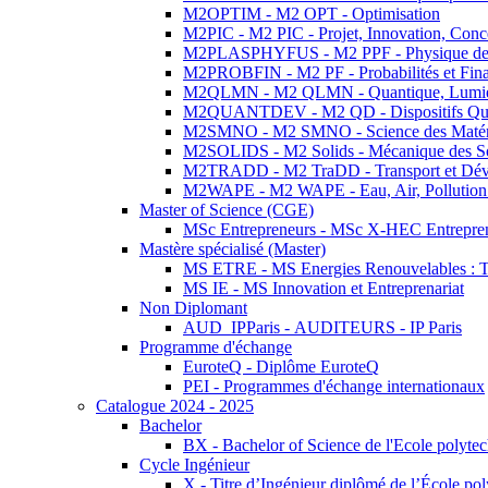
M2OPTIM - M2 OPT - Optimisation
M2PIC - M2 PIC - Projet, Innovation, Conc
M2PLASPHYFUS - M2 PPF - Physique des P
M2PROBFIN - M2 PF - Probabilités et Fin
M2QLMN - M2 QLMN - Quantique, Lumière
M2QUANTDEV - M2 QD - Dispositifs Qua
M2SMNO - M2 SMNO - Science des Matéri
M2SOLIDS - M2 Solids - Mécanique des So
M2TRADD - M2 TraDD - Transport et Dév
M2WAPE - M2 WAPE - Eau, Air, Pollution 
Master of Science (CGE)
MSc Entrepreneurs - MSc X-HEC Entrepre
Mastère spécialisé (Master)
MS ETRE - MS Energies Renouvelables : Tec
MS IE - MS Innovation et Entreprenariat
Non Diplomant
AUD_IPParis - AUDITEURS - IP Paris
Programme d'échange
EuroteQ - Diplôme EuroteQ
PEI - Programmes d'échange internationaux
Catalogue 2024 - 2025
Bachelor
BX - Bachelor of Science de l'Ecole polyte
Cycle Ingénieur
X - Titre d’Ingénieur diplômé de l’École po