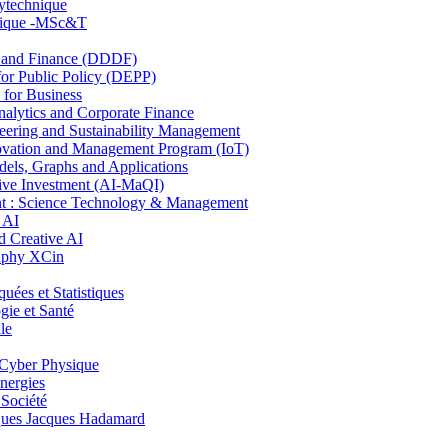
lytechnique
hnique -MSc&T
and Finance (DDDF)
r Public Policy (DEPP)
for Business
ytics and Corporate Finance
ring and Sustainability Management
ovation and Management Program (IoT)
ls, Graphs and Applications
ive Investment (AI-MaQI)
: Science Technology & Management
 AI
 Creative AI
aphy XCin
es et Statistiques
ie et Santé
le
Cyber Physique
nergies
 Société
es Jacques Hadamard