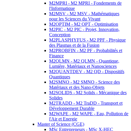
M2MPRI - M2 MPRI - Fondements de
l'Informatique
M2MSV - M2 MSV - Mathématiques
pour les Sciences du Vivant
M2OPTIM - M2 OPT - Optimisation
M2PIC - M2 PIC - Projet, Innovation,
Conception
M2PLASPHYFUS - M2 PPF - Physique
des Plasmas et de la Fusion
M2PROBFIN - M2 PF - Probabilités et
Finance
M2QLMN - M2 QLMN - Quantique,
Lumière, Matériaux et Nanosciences
M2QUANTDEV - M2 QD - Dispositifs
Quantiques
M2SMNO - M2 SMNO - Science des
Matériaux et des Nano-Objets
M2SOLIDS - M2 Solids - Mécanique des
Solides
M2TRADD - M2 TraDD - Transport et
Développement Durable
M2WAPE - M2 WAPE - Eau, Pollution de
l'Air et Energie
Master of Science (CGE)
MSc Entrepreneurs - MSc X-HEC