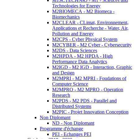
M1SCTECHNRJ - M1 - Sciences and
Technologies for Energy
M2BIOMECA - M2 Biomeca -
Biomechanics
M2CLEAR - CLimat, Environnement,
Applications et Recherche - Water, Air,
Pollution and Energy
M2CPS - Cyber Physical System
M2CYBER - M2 Cyber - Cybersecurity
M2DS - Data Sciences
M2HPDA - M2 HPDA - High
Performance Data Analytics
M2IGD - M2 IGD - Interaction, Graphic
and Design
M2MPRI - M2 MPRI - Foudations of
Computer Science
M2MPRO - M2 MPRO - Operation
Research
M2PDS - M2 PDS - Parallel and
Distributed Systems
M2PIC - Projet Innovation Conception
Non Diplomant
ND - Non Diplomant
Programme d'échange
PEI - Echanges PEI