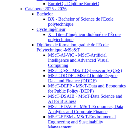
EuroteQ - Diplôme EuroteQ
Catalogue 2025 - 2026
Bachelor
BX - Bachelor of Science de l'Ecole
polytechnique
Cycle Ingénieur
X - Titre d’Ingénieur diplômé de l’École
polytechnique
Diplôme de formation gradué de l'Ecole
Polytechnique -MSc&T
MScT-AI-ViC - MScT-Artificial
Intelligence and Advanced Visual
Computing
MScT-CyS - MScT-Cybersecurity (CyS)
MScT-DDDF - MScT-Double Degree
Data and Finance (DDDF)
MScT-DEPP - MScT-Data and Economics
for Public Policy (DEPP)
MScT-DSAIB - MScT-Data Science and
AI for Business
MScT-EDACF - MScT-Economics, Data
Analytics and Corporate Finance
MScT-EESM - MScT-Environmental
Engineering and Sustainability
Management