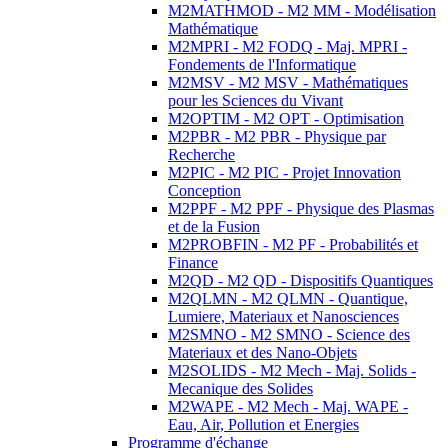
M2MATHMOD - M2 MM - Modélisation
Mathématique
M2MPRI - M2 FODQ - Maj. MPRI -
Fondements de l'Informatique
M2MSV - M2 MSV - Mathématiques
pour les Sciences du Vivant
M2OPTIM - M2 OPT - Optimisation
M2PBR - M2 PBR - Physique par
Recherche
M2PIC - M2 PIC - Projet Innovation
Conception
M2PPF - M2 PPF - Physique des Plasmas
et de la Fusion
M2PROBFIN - M2 PF - Probabilités et
Finance
M2QD - M2 QD - Dispositifs Quantiques
M2QLMN - M2 QLMN - Quantique,
Lumiere, Materiaux et Nanosciences
M2SMNO - M2 SMNO - Science des
Materiaux et des Nano-Objets
M2SOLIDS - M2 Mech - Maj. Solids -
Mecanique des Solides
M2WAPE - M2 Mech - Maj. WAPE -
Eau, Air, Pollution et Energies
Programme d'échange