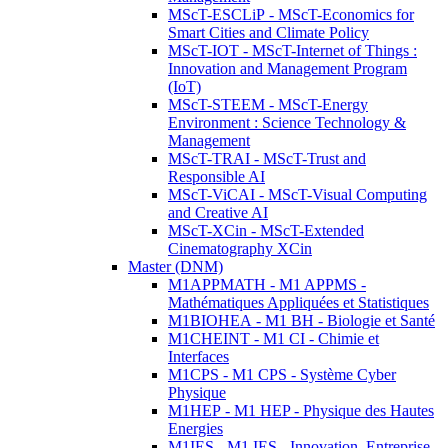
MScT-ESCLiP - MScT-Economics for
Smart Cities and Climate Policy
MScT-IOT - MScT-Internet of Things :
Innovation and Management Program
(IoT)
MScT-STEEM - MScT-Energy
Environment : Science Technology &
Management
MScT-TRAI - MScT-Trust and
Responsible AI
MScT-ViCAI - MScT-Visual Computing
and Creative AI
MScT-XCin - MScT-Extended
Cinematography XCin
Master (DNM)
M1APPMATH - M1 APPMS -
Mathématiques Appliquées et Statistiques
M1BIOHEA - M1 BH - Biologie et Santé
M1CHEINT - M1 CI - Chimie et
Interfaces
M1CPS - M1 CPS - Système Cyber
Physique
M1HEP - M1 HEP - Physique des Hautes
Energies
M1IES - M1 IES - Innovation, Entreprise