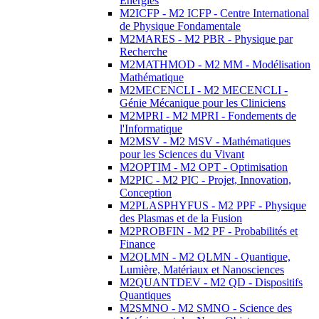
Energies
M2ICFP - M2 ICFP - Centre International
de Physique Fondamentale
M2MARES - M2 PBR - Physique par
Recherche
M2MATHMOD - M2 MM - Modélisation
Mathématique
M2MECENCLI - M2 MECENCLI -
Génie Mécanique pour les Cliniciens
M2MPRI - M2 MPRI - Fondements de
l'Informatique
M2MSV - M2 MSV - Mathématiques
pour les Sciences du Vivant
M2OPTIM - M2 OPT - Optimisation
M2PIC - M2 PIC - Projet, Innovation,
Conception
M2PLASPHYFUS - M2 PPF - Physique
des Plasmas et de la Fusion
M2PROBFIN - M2 PF - Probabilités et
Finance
M2QLMN - M2 QLMN - Quantique,
Lumière, Matériaux et Nanosciences
M2QUANTDEV - M2 QD - Dispositifs
Quantiques
M2SMNO - M2 SMNO - Science des