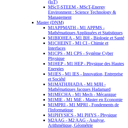
(IoT)
MScT-STEEM - MScT-Energy
Environment : Science Technology &
Management
Master (DNM)
M1APPMATH - M1 APPMS -
Mathématiques Appliquées et Statistiques
M1BIOHEA - M1 BH - Biologie et Santé
M1CHEINT - M1 CI - Chimie et
Interfaces
M1CPS - M1 CPS - Système Cyber
Physique
M1HEP - M1 HEP - Physique des Hautes
Energies
M1IES - M1 IES - Innovation, Entreprise
et Société
M1MATHJHADA - M1 MJH -
Mathématiques Jacques Hadamard
M1MECHA - M1 Mech - Mécanique
M1MIE - M1 MiE - Master en Economie
M1MPRI - M1 MPRI - Fondements de
l'Informatique
M1PHYSICS - M1 PHYS - Physique
M2AAG - M2 AAG - Analyse,
Arithmétique, Géométrie