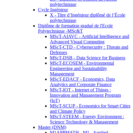
polytechnique
Cycle Ingénieur
X - Titre d’Ingénieur diplômé de l’École
polytechnique
Diplôme de formation gradué de l'Ecole
Polytechnique -MSc&T
MScT-AIAVC - Artificial Intelligence and
Advanced Visual Computing
MScT-CTD - Cybersecurity : Threats and
Defenses
MScT-DSB - Data Science for Business
MScT-ECOSEM - Environmental
Engineering and Sustainability
Management
MScT-EDACF - Economics, Data
Analytics and Corporate Finance
MScT-IOT - Internet of Things :
Innovation and Management Program
(IoT)
MScT-SCUP - Economics for Smart Cities
and Climate Policy
MScT-STEEM - Energy Environment :
Science Technology & Management
Master (DNM)
M1APPMATH - M1 - Applied