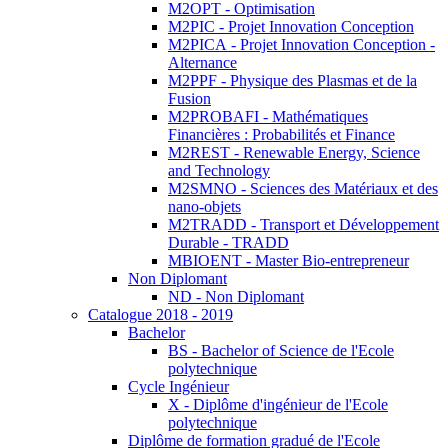
M2OPT - Optimisation
M2PIC - Projet Innovation Conception
M2PICA - Projet Innovation Conception -
Alternance
M2PPF - Physique des Plasmas et de la
Fusion
M2PROBAFI - Mathématiques
Financières : Probabilités et Finance
M2REST - Renewable Energy, Science
and Technology
M2SMNO - Sciences des Matériaux et des
nano-objets
M2TRADD - Transport et Développement
Durable - TRADD
MBIOENT - Master Bio-entrepreneur
Non Diplomant
ND - Non Diplomant
Catalogue 2018 - 2019
Bachelor
BS - Bachelor of Science de l'Ecole
polytechnique
Cycle Ingénieur
X - Diplôme d'ingénieur de l'Ecole
polytechnique
Diplôme de formation gradué de l'Ecole