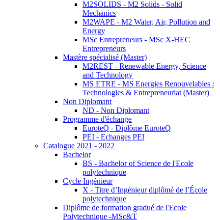
M2SOLIDS - M2 Solids - Solid
Mechanics
M2WAPE - M2 Water, Air, Pollution and
Energy
MSc Entrepreneurs - MSc X-HEC
Entrepreneurs
Mastère spécialisé (Master)
M2REST - Renewable Energy, Science
and Technology
MS ETRE - MS Energies Renouvelables :
Technologies & Entrepreneuriat (Master)
Non Diplomant
ND - Non Diplomant
Programme d'échange
EuroteQ - Diplôme EuroteQ
PEI - Echanges PEI
Catalogue 2021 - 2022
Bachelor
BS - Bachelor of Science de l'Ecole
polytechnique
Cycle Ingénieur
X - Titre d’Ingénieur diplômé de l’École
polytechnique
Diplôme de formation gradué de l'Ecole
Polytechnique -MSc&T