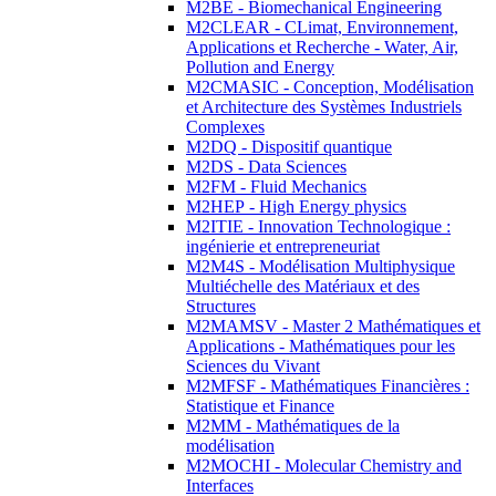
M2BE - Biomechanical Engineering
M2CLEAR - CLimat, Environnement,
Applications et Recherche - Water, Air,
Pollution and Energy
M2CMASIC - Conception, Modélisation
et Architecture des Systèmes Industriels
Complexes
M2DQ - Dispositif quantique
M2DS - Data Sciences
M2FM - Fluid Mechanics
M2HEP - High Energy physics
M2ITIE - Innovation Technologique :
ingénierie et entrepreneuriat
M2M4S - Modélisation Multiphysique
Multiéchelle des Matériaux et des
Structures
M2MAMSV - Master 2 Mathématiques et
Applications - Mathématiques pour les
Sciences du Vivant
M2MFSF - Mathématiques Financières :
Statistique et Finance
M2MM - Mathématiques de la
modélisation
M2MOCHI - Molecular Chemistry and
Interfaces