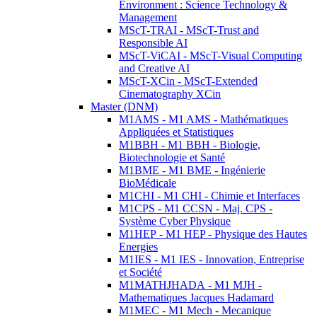
Environment : Science Technology &
Management
MScT-TRAI - MScT-Trust and
Responsible AI
MScT-ViCAI - MScT-Visual Computing
and Creative AI
MScT-XCin - MScT-Extended
Cinematography XCin
Master (DNM)
M1AMS - M1 AMS - Mathématiques
Appliquées et Statistiques
M1BBH - M1 BBH - Biologie,
Biotechnologie et Santé
M1BME - M1 BME - Ingénierie
BioMédicale
M1CHI - M1 CHI - Chimie et Interfaces
M1CPS - M1 CCSN - Maj. CPS -
Système Cyber Physique
M1HEP - M1 HEP - Physique des Hautes
Energies
M1IES - M1 IES - Innovation, Entreprise
et Société
M1MATHJHADA - M1 MJH -
Mathematiques Jacques Hadamard
M1MEC - M1 Mech - Mecanique