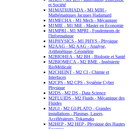
et Société
M1MATHJHADA - M1 MJH -
Mathématiques Jacques Hadamard
M1MECHA - M1 Mech - Mécanique
M1MIE - M1 MiE - Master en Economie
M1MPRI - M1 MPRI - Fondements de
l'Informatique
M1PHYSICS - M1 PHYS - Physique
M2AAG - M2 AAG - Analyse,
Arithmétique, Géométrie
M2BIOHEA - M2 BH - Biologie et Santé
M2BIOMECA - M2 BME - Ingénierie
BioMédicale
M2CHEINT - M2 CI - Chimie et
Interfaces
M2CPS - M2 CPS - Système Cyber
Physique
M2DS - M2 DS - Data Science
M2FLUIDS - M2 Fluids - Mécanique des
Fluides
M2GI - M2 GI-PLATO - Grandes
installations - Plasmas, Lasers,
Accélérateurs, Tokamaks
M2HEP - M2 HEP - Physique des Hautes