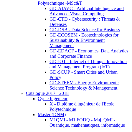
Polytechnique -MSc&T
GD-AIAVC - Artificial Intelligence and
Advanced Visual Computing
GD-CTD - Cybersecurity : Threats &
Defenses
GD-DSB - Data Science for Business
GD-ECOSEM - Ecotechnologies for
Sustainability & Environment
Management
GD-EDACF - Economics, Data Analytics
and Corporate Finance
GD-IOT - Internet of Things : Innovation
and Management Program (IoT)
GD-SCUP - Smart Cities and Urban
Policy
GD-STEEM - Energy Environment :
Science Technology & Management
Catalogue 2017 - 2018
Cycle Ingénieur
X - Diplôme d'ingénieur de l'Ecole
Polytechnique
Master (DNM)
M1QMI - M1 FODQ - Maj. QMI -
Quantique, mathematiques, informatique