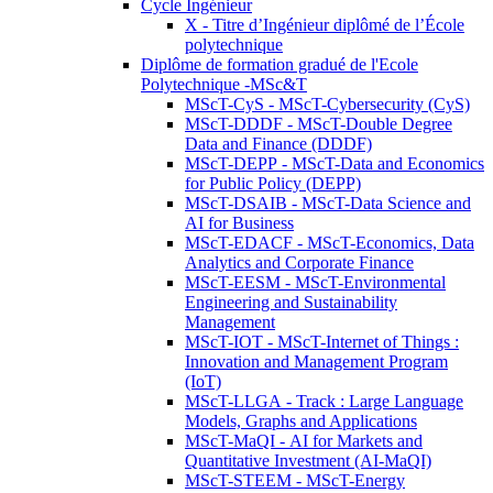
Cycle Ingénieur
X - Titre d’Ingénieur diplômé de l’École
polytechnique
Diplôme de formation gradué de l'Ecole
Polytechnique -MSc&T
MScT-CyS - MScT-Cybersecurity (CyS)
MScT-DDDF - MScT-Double Degree
Data and Finance (DDDF)
MScT-DEPP - MScT-Data and Economics
for Public Policy (DEPP)
MScT-DSAIB - MScT-Data Science and
AI for Business
MScT-EDACF - MScT-Economics, Data
Analytics and Corporate Finance
MScT-EESM - MScT-Environmental
Engineering and Sustainability
Management
MScT-IOT - MScT-Internet of Things :
Innovation and Management Program
(IoT)
MScT-LLGA - Track : Large Language
Models, Graphs and Applications
MScT-MaQI - AI for Markets and
Quantitative Investment (AI-MaQI)
MScT-STEEM - MScT-Energy