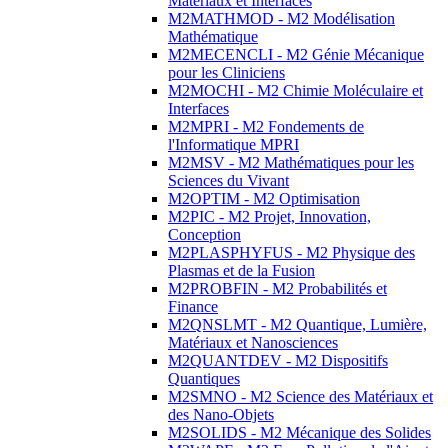
Matériaux et Interfaces
M2MATHMOD - M2 Modélisation
Mathématique
M2MECENCLI - M2 Génie Mécanique
pour les Cliniciens
M2MOCHI - M2 Chimie Moléculaire et
Interfaces
M2MPRI - M2 Fondements de
l'Informatique MPRI
M2MSV - M2 Mathématiques pour les
Sciences du Vivant
M2OPTIM - M2 Optimisation
M2PIC - M2 Projet, Innovation,
Conception
M2PLASPHYFUS - M2 Physique des
Plasmas et de la Fusion
M2PROBFIN - M2 Probabilités et
Finance
M2QNSLMT - M2 Quantique, Lumière,
Matériaux et Nanosciences
M2QUANTDEV - M2 Dispositifs
Quantiques
M2SMNO - M2 Science des Matériaux et
des Nano-Objets
M2SOLIDS - M2 Mécanique des Solides