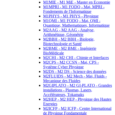
M1MIE - M1 MiE - Master en Economie
M1MPRI - M1 FODQ - Maj. MPRI -
Fondements de l'Informatique
M1PHYS - M1 PHYS - Physique
M1QMI - M1 FODQ - Maj. QMI -
Quantique, Mathematiques, Informatique
M2AAG - M2 AAG - Analyse,
Arithmétique, Géométrie
M2BBH - M2 BBH - Biologie,
Biotechnologie et Santé
M2BME - M2 BME - Ingénierie
BioMédicale
M2CHI - M2 CHI - Chimie et Interfaces
M2CPS - M2 CCSN - Maj. CPS -
Système Cyber Physique
M2DS - M2 DS - Science des données
M2FLUIDS - M2 Mech - Maj. Fluids -
Mecanique des Fluides
M2GIPLATO - M2 GI-PLATO - Grandes
installations - Plasmas, Lasers,
Accélérateurs, Tokamaks
M2HEP - M2 HEP - Physique des Hautes
Energies
M2ICFP - M2 ICFP - Centre International
de Physique Fondamentale