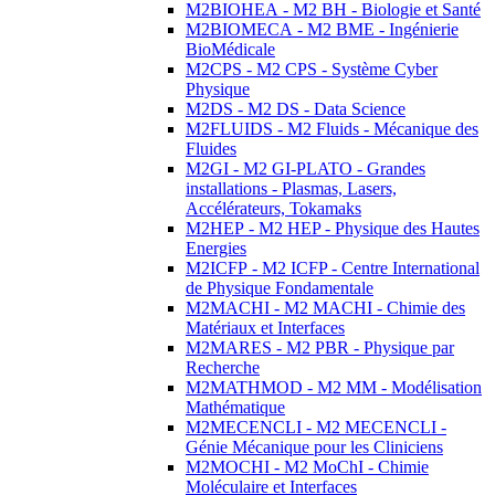
M2BIOHEA - M2 BH - Biologie et Santé
M2BIOMECA - M2 BME - Ingénierie
BioMédicale
M2CPS - M2 CPS - Système Cyber
Physique
M2DS - M2 DS - Data Science
M2FLUIDS - M2 Fluids - Mécanique des
Fluides
M2GI - M2 GI-PLATO - Grandes
installations - Plasmas, Lasers,
Accélérateurs, Tokamaks
M2HEP - M2 HEP - Physique des Hautes
Energies
M2ICFP - M2 ICFP - Centre International
de Physique Fondamentale
M2MACHI - M2 MACHI - Chimie des
Matériaux et Interfaces
M2MARES - M2 PBR - Physique par
Recherche
M2MATHMOD - M2 MM - Modélisation
Mathématique
M2MECENCLI - M2 MECENCLI -
Génie Mécanique pour les Cliniciens
M2MOCHI - M2 MoChI - Chimie
Moléculaire et Interfaces