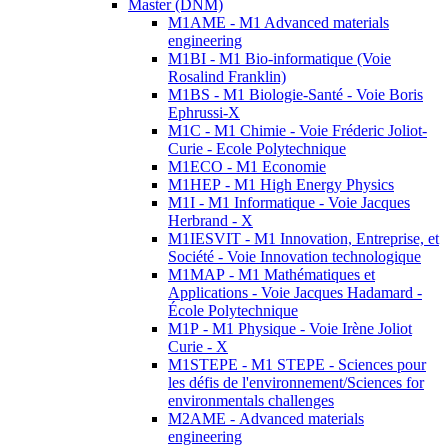
Master (DNM)
M1AME - M1 Advanced materials
engineering
M1BI - M1 Bio-informatique (Voie
Rosalind Franklin)
M1BS - M1 Biologie-Santé - Voie Boris
Ephrussi-X
M1C - M1 Chimie - Voie Fréderic Joliot-
Curie - Ecole Polytechnique
M1ECO - M1 Economie
M1HEP - M1 High Energy Physics
M1I - M1 Informatique - Voie Jacques
Herbrand - X
M1IESVIT - M1 Innovation, Entreprise, et
Société - Voie Innovation technologique
M1MAP - M1 Mathématiques et
Applications - Voie Jacques Hadamard -
École Polytechnique
M1P - M1 Physique - Voie Irène Joliot
Curie - X
M1STEPE - M1 STEPE - Sciences pour
les défis de l'environnement/Sciences for
environmentals challenges
M2AME - Advanced materials
engineering