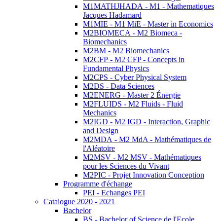
M1MATHJHADA - M1 - Mathematiques
Jacques Hadamard
M1MIE - M1 MiE - Master in Economics
M2BIOMECA - M2 Biomeca -
Biomechanics
M2BM - M2 Biomechanics
M2CFP - M2 CFP - Concepts in
Fundamental Physics
M2CPS - Cyber Physical System
M2DS - Data Sciences
M2ENERG - Master 2 Énergie
M2FLUIDS - M2 Fluids - Fluid
Mechanics
M2IGD - M2 IGD - Interaction, Graphic
and Design
M2MDA - M2 MdA - Mathématiques de
l'Aléatoire
M2MSV - M2 MSV - Mathématiques
pour les Sciences du Vivant
M2PIC - Projet Innovation Conception
Programme d'échange
PEI - Echanges PEI
Catalogue 2020 - 2021
Bachelor
BS - Bachelor of Science de l'Ecole