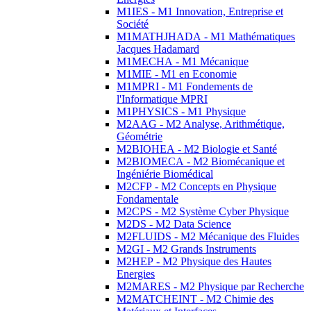
M1IES - M1 Innovation, Entreprise et
Société
M1MATHJHADA - M1 Mathématiques
Jacques Hadamard
M1MECHA - M1 Mécanique
M1MIE - M1 en Economie
M1MPRI - M1 Fondements de
l'Informatique MPRI
M1PHYSICS - M1 Physique
M2AAG - M2 Analyse, Arithmétique,
Géométrie
M2BIOHEA - M2 Biologie et Santé
M2BIOMECA - M2 Biomécanique et
Ingéniérie Biomédical
M2CFP - M2 Concepts en Physique
Fondamentale
M2CPS - M2 Système Cyber Physique
M2DS - M2 Data Science
M2FLUIDS - M2 Mécanique des Fluides
M2GI - M2 Grands Instruments
M2HEP - M2 Physique des Hautes
Energies
M2MARES - M2 Physique par Recherche
M2MATCHEINT - M2 Chimie des