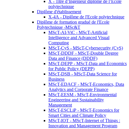
X - Titre d’Ingénieur diplômé de l’École
polytechnique
Diplôme d'établissement
X-4A - Diplôme de l'Ecole polytechnique
Diplôme de formation gradué de l'Ecole
Polytechnique -MSc&T
MScT-AI-ViC - MScT-Artificial
Intelligence and Advanced Visual
Computing
MScT-CyS - MScT-Cybersecurity (CyS)
MScT-DDDF - MScT-Double Degree
Data and Finance (DDDF)
MScT-DEPP - MScT-Data and Economics
for Public Policy (DEPP)
MScT-DSB - MScT-Data Science for
Business
MScT-EDACF - MScT-Economics, Data
Analytics and Corporate Finance
MScT-EESM - MScT-Environmental
Engineering and Sustainability
Management
MScT-ESCLiP - MScT-Economics for
Smart Cities and Climate Policy
MScT-IOT - MScT-Internet of Things :
Innovation and Management Program