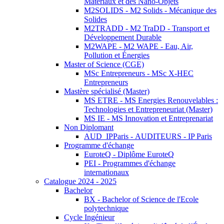
Matériaux et des Nano-Objets
M2SOLIDS - M2 Solids - Mécanique des
Solides
M2TRADD - M2 TraDD - Transport et
Développement Durable
M2WAPE - M2 WAPE - Eau, Air,
Pollution et Énergies
Master of Science (CGE)
MSc Entrepreneurs - MSc X-HEC
Entrepreneurs
Mastère spécialisé (Master)
MS ETRE - MS Energies Renouvelables :
Technologies et Entrepreneuriat (Master)
MS IE - MS Innovation et Entreprenariat
Non Diplomant
AUD_IPParis - AUDITEURS - IP Paris
Programme d'échange
EuroteQ - Diplôme EuroteQ
PEI - Programmes d'échange
internationaux
Catalogue 2024 - 2025
Bachelor
BX - Bachelor of Science de l'Ecole
polytechnique
Cycle Ingénieur