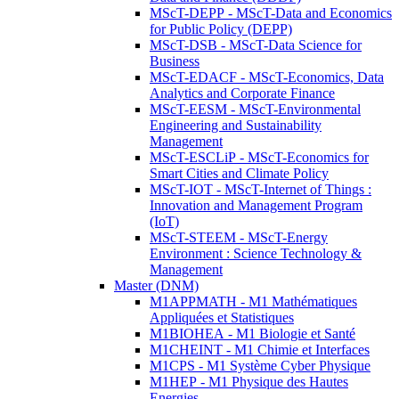
MScT-DEPP - MScT-Data and Economics
for Public Policy (DEPP)
MScT-DSB - MScT-Data Science for
Business
MScT-EDACF - MScT-Economics, Data
Analytics and Corporate Finance
MScT-EESM - MScT-Environmental
Engineering and Sustainability
Management
MScT-ESCLiP - MScT-Economics for
Smart Cities and Climate Policy
MScT-IOT - MScT-Internet of Things :
Innovation and Management Program
(IoT)
MScT-STEEM - MScT-Energy
Environment : Science Technology &
Management
Master (DNM)
M1APPMATH - M1 Mathématiques
Appliquées et Statistiques
M1BIOHEA - M1 Biologie et Santé
M1CHEINT - M1 Chimie et Interfaces
M1CPS - M1 Système Cyber Physique
M1HEP - M1 Physique des Hautes
Energies