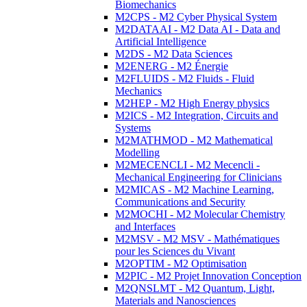
Biomechanics
M2CPS - M2 Cyber Physical System
M2DATAAI - M2 Data AI - Data and
Artificial Intelligence
M2DS - M2 Data Sciences
M2ENERG - M2 Énergie
M2FLUIDS - M2 Fluids - Fluid
Mechanics
M2HEP - M2 High Energy physics
M2ICS - M2 Integration, Circuits and
Systems
M2MATHMOD - M2 Mathematical
Modelling
M2MECENCLI - M2 Mecencli -
Mechanical Engineering for Clinicians
M2MICAS - M2 Machine Learning,
Communications and Security
M2MOCHI - M2 Molecular Chemistry
and Interfaces
M2MSV - M2 MSV - Mathématiques
pour les Sciences du Vivant
M2OPTIM - M2 Optimisation
M2PIC - M2 Projet Innovation Conception
M2QNSLMT - M2 Quantum, Light,
Materials and Nanosciences