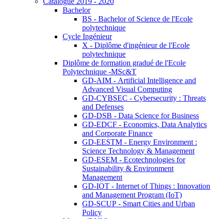
Catalogue 2019 - 2020
Bachelor
BS - Bachelor of Science de l'Ecole
polytechnique
Cycle Ingénieur
X - Diplôme d'ingénieur de l'Ecole
polytechnique
Diplôme de formation gradué de l'Ecole
Polytechnique -MSc&T
GD-AIM - Artificial Intelligence and
Advanced Visual Computing
GD-CYBSEC - Cybersecurity : Threats
and Defenses
GD-DSB - Data Science for Business
GD-EDCF - Economics, Data Analytics
and Corporate Finance
GD-EESTM - Energy Environment :
Science Technology & Management
GD-ESEM - Ecotechnologies for
Sustainability & Environment
Management
GD-IOT - Internet of Things : Innovation
and Management Program (IoT)
GD-SCUP - Smart Cities and Urban
Policy