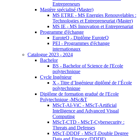
Entrepreneurs
Mastère spécialisé (Master)
MS ETRE - MS Energies Renouvelables :
Technologies et Entrepreneuriat (Master)
MS IE - MS Innovation et Entreprenariat
Programme d'échange
EuroteQ - Diplôme EuroteQ
PEI - Programmes d'échange
internationaux
Catalogue 2023 - 2024
Bachelor
BS - Bachelor of Science de l'Ecole
polytechnique
Cycle Ingénieur
X - Titre d’Ingénieur diplômé de l’École
polytechnique
Diplôme de formation gradué de l'Ecole
Polytechnique -MSc&T
MScT-AI-ViC - MScT-Artificial
Intelligence and Advanced Visual
Computing
MScT-CTD - MScT-Cybersecurity :
Threats and Defenses
MScT-DDDF - MScT-Double Degree
Data and Finance (DDDF)