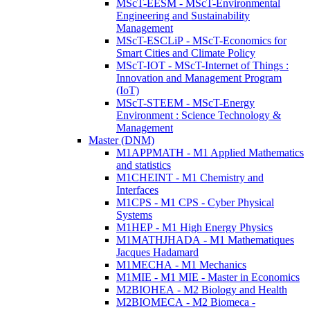
MScT-EESM - MScT-Environmental
Engineering and Sustainability
Management
MScT-ESCLiP - MScT-Economics for
Smart Cities and Climate Policy
MScT-IOT - MScT-Internet of Things :
Innovation and Management Program
(IoT)
MScT-STEEM - MScT-Energy
Environment : Science Technology &
Management
Master (DNM)
M1APPMATH - M1 Applied Mathematics
and statistics
M1CHEINT - M1 Chemistry and
Interfaces
M1CPS - M1 CPS - Cyber Physical
Systems
M1HEP - M1 High Energy Physics
M1MATHJHADA - M1 Mathematiques
Jacques Hadamard
M1MECHA - M1 Mechanics
M1MIE - M1 MIE - Master in Economics
M2BIOHEA - M2 Biology and Health
M2BIOMECA - M2 Biomeca -