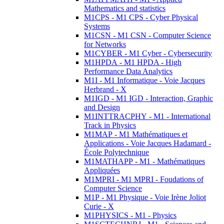
Mathematics and statistics
M1CPS - M1 CPS - Cyber Physical
Systems
M1CSN - M1 CSN - Computer Science
for Networks
M1CYBER - M1 Cyber - Cybersecurity
M1HPDA - M1 HPDA - High
Performance Data Analytics
M1I - M1 Informatique - Voie Jacques
Herbrand - X
M1IGD - M1 IGD - Interaction, Graphic
and Design
M1INTTRACPHY - M1 - International
Track in Physics
M1MAP - M1 Mathématiques et
Applications - Voie Jacques Hadamard -
École Polytechnique
M1MATHAPP - M1 - Mathématiques
Appliquées
M1MPRI - M1 MPRI - Foudations of
Computer Science
M1P - M1 Physique - Voie Irène Joliot
Curie - X
M1PHYSICS - M1 - Physics