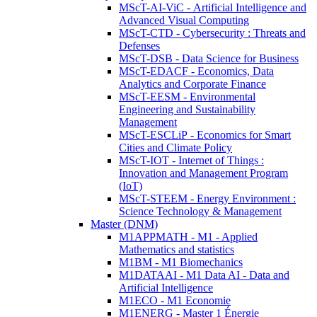
MScT-AI-ViC - Artificial Intelligence and
Advanced Visual Computing
MScT-CTD - Cybersecurity : Threats and
Defenses
MScT-DSB - Data Science for Business
MScT-EDACF - Economics, Data
Analytics and Corporate Finance
MScT-EESM - Environmental
Engineering and Sustainability
Management
MScT-ESCLiP - Economics for Smart
Cities and Climate Policy
MScT-IOT - Internet of Things :
Innovation and Management Program
(IoT)
MScT-STEEM - Energy Environment :
Science Technology & Management
Master (DNM)
M1APPMATH - M1 - Applied
Mathematics and statistics
M1BM - M1 Biomechanics
M1DATAAI - M1 Data AI - Data and
Artificial Intelligence
M1ECO - M1 Economie
M1ENERG - Master 1 Énergie