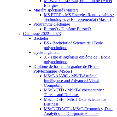
M2WAPE - M2 Eau, Pollution de l'Air et
Energies
Mastère spécialisé (Master)
MS ETRE - MS Energies Renouvelables :
Technologies et Entrepreneuriat (Master)
Programme d'échange
EuroteQ - Diplôme EuroteQ
Catalogue 2022 - 2023
Bachelor
BS - Bachelor of Science de l'Ecole
polytechnique
Cycle Ingénieur
X - Titre d’Ingénieur diplômé de l’École
polytechnique
Diplôme de formation gradué de l'Ecole
Polytechnique -MSc&T
MScT-AI-ViC - MScT-Artificial
Intelligence and Advanced Visual
Computing
MScT-CTD - MScT-Cybersecurity :
Threats and Defenses
MScT-DSB - MScT-Data Science for
Business
MScT-EDACF - MScT-Economics, Data
Analytics and Corporate Finance