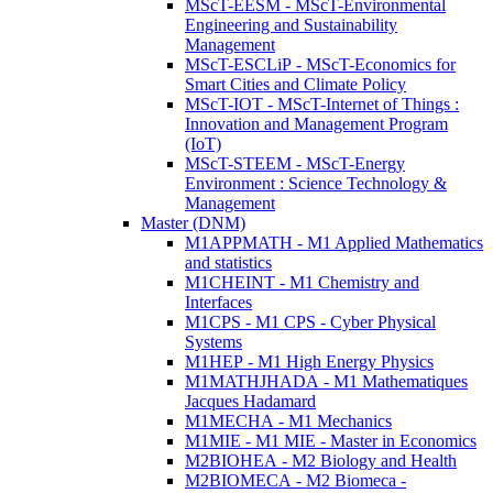
MScT-EESM - MScT-Environmental
Engineering and Sustainability
Management
MScT-ESCLiP - MScT-Economics for
Smart Cities and Climate Policy
MScT-IOT - MScT-Internet of Things :
Innovation and Management Program
(IoT)
MScT-STEEM - MScT-Energy
Environment : Science Technology &
Management
Master (DNM)
M1APPMATH - M1 Applied Mathematics
and statistics
M1CHEINT - M1 Chemistry and
Interfaces
M1CPS - M1 CPS - Cyber Physical
Systems
M1HEP - M1 High Energy Physics
M1MATHJHADA - M1 Mathematiques
Jacques Hadamard
M1MECHA - M1 Mechanics
M1MIE - M1 MIE - Master in Economics
M2BIOHEA - M2 Biology and Health
M2BIOMECA - M2 Biomeca -