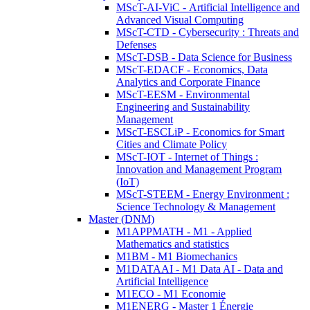
MScT-AI-ViC - Artificial Intelligence and
Advanced Visual Computing
MScT-CTD - Cybersecurity : Threats and
Defenses
MScT-DSB - Data Science for Business
MScT-EDACF - Economics, Data
Analytics and Corporate Finance
MScT-EESM - Environmental
Engineering and Sustainability
Management
MScT-ESCLiP - Economics for Smart
Cities and Climate Policy
MScT-IOT - Internet of Things :
Innovation and Management Program
(IoT)
MScT-STEEM - Energy Environment :
Science Technology & Management
Master (DNM)
M1APPMATH - M1 - Applied
Mathematics and statistics
M1BM - M1 Biomechanics
M1DATAAI - M1 Data AI - Data and
Artificial Intelligence
M1ECO - M1 Economie
M1ENERG - Master 1 Énergie