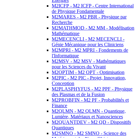
Energies
M2ICFP - M2 ICFP - Centre International
de Physique Fondamentale
M2MARES - M2 PBR - Physique par
Recherche
M2MATHMOD - M2 MM - Modélisation
Mathématique
M2MECENCLI - M2 MECENCLI -
Génie Mécanique pour les Cliniciens
M2MPRI - M2 MPRI - Fondements de
l'Informatique
M2MSV - M2 MSV - Mathématiques
pour les Sciences du Vivant
M2OPTIM - M2 OPT - Optimisation
M2PIC - M2 PIC - Projet, Innovation,
Conception
M2PLASPHYFUS - M2 PPF - Physique
des Plasmas et de la Fusion
M2PROBFIN - M2 PF - Probabilités et
Finance
M2QLMN - M2 QLMN - Quantique,
Lumière, Matériaux et Nanosciences
M2QUANTDEV - M2 QD - Dispositifs
Quantiques
M2SMNO - M2 SMNO - Science des