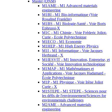
Master (DNM)
M1AME - M1 Advanced materials
engineering
M1BI - M1 Bio-informatique (Voie
Rosalind Franklin)
M1BS - M1 Biologie-Santé - Voie Boris
Ephrussi-X
M1C - M1 Chimie - Voie Fréderic Joliot-
Curie - Ecole Polytechnique
M1ECO - M1 Economie
M1HEP - M1 High Energy Physics
M1I - M1 Informatique - Voie Jacques
Herbrand - X
M1IESVIT - M1 Innovation, Entreprise, et
Société - Voie Innovation technologique
M1MAP - M1 Mathématiques et
Applications - Voie Jacques Hadamard -
École Polytechnique
M1P - M1 Physique - Voie Irène Joliot
Curie - X
M1STEPE - M1 STEPE - Sciences pour
les défis de l'environnement/Sciences for
environmentals challenges
M2AME - Advanced materials
engineering