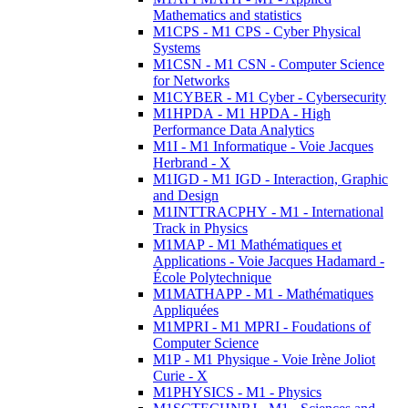
Mathematics and statistics
M1CPS - M1 CPS - Cyber Physical
Systems
M1CSN - M1 CSN - Computer Science
for Networks
M1CYBER - M1 Cyber - Cybersecurity
M1HPDA - M1 HPDA - High
Performance Data Analytics
M1I - M1 Informatique - Voie Jacques
Herbrand - X
M1IGD - M1 IGD - Interaction, Graphic
and Design
M1INTTRACPHY - M1 - International
Track in Physics
M1MAP - M1 Mathématiques et
Applications - Voie Jacques Hadamard -
École Polytechnique
M1MATHAPP - M1 - Mathématiques
Appliquées
M1MPRI - M1 MPRI - Foudations of
Computer Science
M1P - M1 Physique - Voie Irène Joliot
Curie - X
M1PHYSICS - M1 - Physics