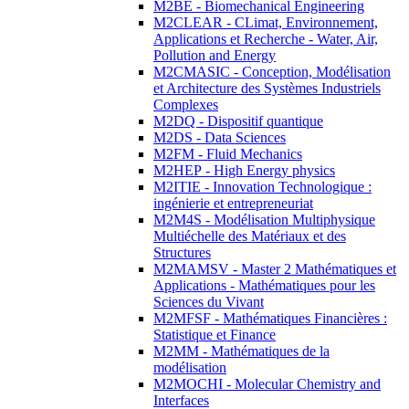
M2BE - Biomechanical Engineering
M2CLEAR - CLimat, Environnement,
Applications et Recherche - Water, Air,
Pollution and Energy
M2CMASIC - Conception, Modélisation
et Architecture des Systèmes Industriels
Complexes
M2DQ - Dispositif quantique
M2DS - Data Sciences
M2FM - Fluid Mechanics
M2HEP - High Energy physics
M2ITIE - Innovation Technologique :
ingénierie et entrepreneuriat
M2M4S - Modélisation Multiphysique
Multiéchelle des Matériaux et des
Structures
M2MAMSV - Master 2 Mathématiques et
Applications - Mathématiques pour les
Sciences du Vivant
M2MFSF - Mathématiques Financières :
Statistique et Finance
M2MM - Mathématiques de la
modélisation
M2MOCHI - Molecular Chemistry and
Interfaces