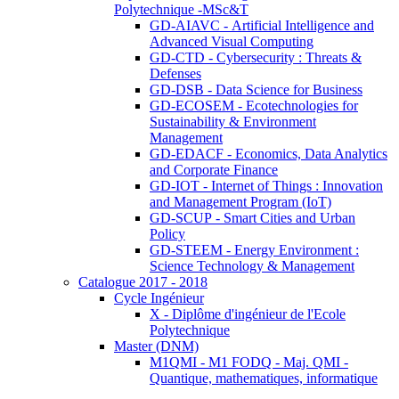
Polytechnique -MSc&T
GD-AIAVC - Artificial Intelligence and
Advanced Visual Computing
GD-CTD - Cybersecurity : Threats &
Defenses
GD-DSB - Data Science for Business
GD-ECOSEM - Ecotechnologies for
Sustainability & Environment
Management
GD-EDACF - Economics, Data Analytics
and Corporate Finance
GD-IOT - Internet of Things : Innovation
and Management Program (IoT)
GD-SCUP - Smart Cities and Urban
Policy
GD-STEEM - Energy Environment :
Science Technology & Management
Catalogue 2017 - 2018
Cycle Ingénieur
X - Diplôme d'ingénieur de l'Ecole
Polytechnique
Master (DNM)
M1QMI - M1 FODQ - Maj. QMI -
Quantique, mathematiques, informatique