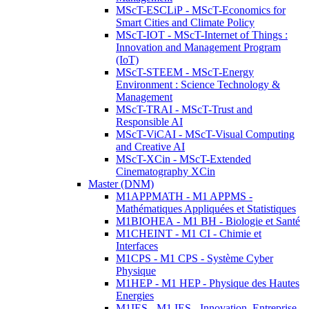
MScT-ESCLiP - MScT-Economics for
Smart Cities and Climate Policy
MScT-IOT - MScT-Internet of Things :
Innovation and Management Program
(IoT)
MScT-STEEM - MScT-Energy
Environment : Science Technology &
Management
MScT-TRAI - MScT-Trust and
Responsible AI
MScT-ViCAI - MScT-Visual Computing
and Creative AI
MScT-XCin - MScT-Extended
Cinematography XCin
Master (DNM)
M1APPMATH - M1 APPMS -
Mathématiques Appliquées et Statistiques
M1BIOHEA - M1 BH - Biologie et Santé
M1CHEINT - M1 CI - Chimie et
Interfaces
M1CPS - M1 CPS - Système Cyber
Physique
M1HEP - M1 HEP - Physique des Hautes
Energies
M1IES - M1 IES - Innovation, Entreprise