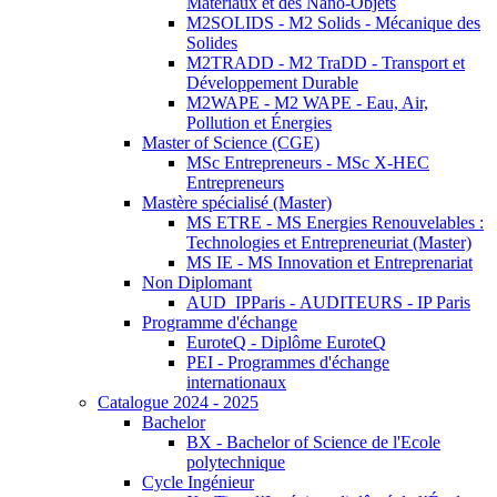
Matériaux et des Nano-Objets
M2SOLIDS - M2 Solids - Mécanique des
Solides
M2TRADD - M2 TraDD - Transport et
Développement Durable
M2WAPE - M2 WAPE - Eau, Air,
Pollution et Énergies
Master of Science (CGE)
MSc Entrepreneurs - MSc X-HEC
Entrepreneurs
Mastère spécialisé (Master)
MS ETRE - MS Energies Renouvelables :
Technologies et Entrepreneuriat (Master)
MS IE - MS Innovation et Entreprenariat
Non Diplomant
AUD_IPParis - AUDITEURS - IP Paris
Programme d'échange
EuroteQ - Diplôme EuroteQ
PEI - Programmes d'échange
internationaux
Catalogue 2024 - 2025
Bachelor
BX - Bachelor of Science de l'Ecole
polytechnique
Cycle Ingénieur