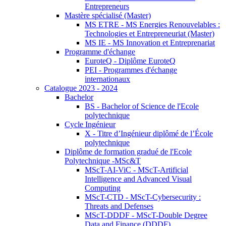
Entrepreneurs
Mastère spécialisé (Master)
MS ETRE - MS Energies Renouvelables :
Technologies et Entrepreneuriat (Master)
MS IE - MS Innovation et Entreprenariat
Programme d'échange
EuroteQ - Diplôme EuroteQ
PEI - Programmes d'échange
internationaux
Catalogue 2023 - 2024
Bachelor
BS - Bachelor of Science de l'Ecole
polytechnique
Cycle Ingénieur
X - Titre d’Ingénieur diplômé de l’École
polytechnique
Diplôme de formation gradué de l'Ecole
Polytechnique -MSc&T
MScT-AI-ViC - MScT-Artificial
Intelligence and Advanced Visual
Computing
MScT-CTD - MScT-Cybersecurity :
Threats and Defenses
MScT-DDDF - MScT-Double Degree
Data and Finance (DDDF)