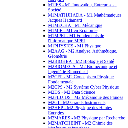
M1IES - M1 Innovation, Entreprise et
Société
M1MATHJHADA - M1 Mathématiques
Jacques Hadamard
M1MECHA - M1 Mécanique
M1MIE - M1 en Economie
M1MPRI - M1 Fondements de
l'Informatique MPRI
M1PHYSICS - M1 Physique
M2AAG - M2 Analyse, Arithmétique,
Géométrie
M2BIOHEA - M2 Biologie et Santé
M2BIOMECA - M2 Biomécanique et
Ingéniérie Biomédical
M2CFP - M2 Concepts en Physique
Fondamentale
M2CPS - M2 Système Cyber Physique
M2DS - M2 Data Science
M2FLUIDS - M2 Mécanique des Fluides
M2GI - M2 Grands Instruments
M2HEP - M2 Physique des Hautes
Energies
M2MARES - M2 Physique par Recherche
M2MATCHEINT - M2 Chimie des