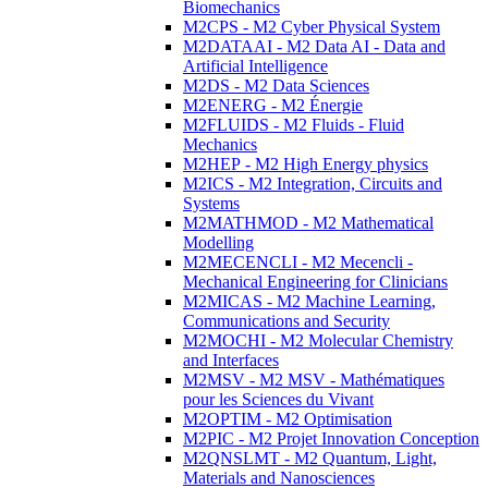
Biomechanics
M2CPS - M2 Cyber Physical System
M2DATAAI - M2 Data AI - Data and
Artificial Intelligence
M2DS - M2 Data Sciences
M2ENERG - M2 Énergie
M2FLUIDS - M2 Fluids - Fluid
Mechanics
M2HEP - M2 High Energy physics
M2ICS - M2 Integration, Circuits and
Systems
M2MATHMOD - M2 Mathematical
Modelling
M2MECENCLI - M2 Mecencli -
Mechanical Engineering for Clinicians
M2MICAS - M2 Machine Learning,
Communications and Security
M2MOCHI - M2 Molecular Chemistry
and Interfaces
M2MSV - M2 MSV - Mathématiques
pour les Sciences du Vivant
M2OPTIM - M2 Optimisation
M2PIC - M2 Projet Innovation Conception
M2QNSLMT - M2 Quantum, Light,
Materials and Nanosciences