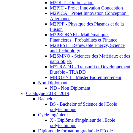
M2OPT - Optimisation
M2PIC - Projet Innovation Conception
M2PICA - Projet Innovation Conception -
Alternance
M2PPF - Physique des Plasmas et de la
Fusion
M2PROBAFI - Mathématiques
Financières : Probabilités et Finance
M2REST - Renewable Energy, Science
and Technology
M2SMNO - Sciences des Matériaux et des
nano-objets
M2TRADD - Transport et Développement
Durable - TRADD
MBIOENT - Master Bio-entrepreneur
Non Diplomant
ND - Non Diplomant
Catalogue 2018 - 2019
Bachelor
BS - Bachelor of Science de l'Ecole
polytechnique
Cycle Ingénieur
X - Diplôme d'ingénieur de l'Ecole
polytechnique
Diplôme de formation gradué de l'Ecole