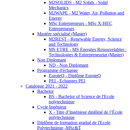
M2SOLIDS - M2 Solids - Solid
Mechanics
M2WAPE - M2 Water, Air, Pollution and
Energy
MSc Entrepreneurs - MSc X-HEC
Entrepreneurs
Mastère spécialisé (Master)
M2REST - Renewable Energy, Science
and Technology
MS ETRE - MS Energies Renouvelables :
Technologies & Entrepreneuriat (Master)
Non Diplomant
ND - Non Diplomant
Programme d'échange
EuroteQ - Diplôme EuroteQ
PEI - Echanges PEI
Catalogue 2021 - 2022
Bachelor
BS - Bachelor of Science de l'Ecole
polytechnique
Cycle Ingénieur
X - Titre d’Ingénieur diplômé de l’École
polytechnique
Diplôme de formation gradué de l'Ecole
Polytechnique -MSc&T