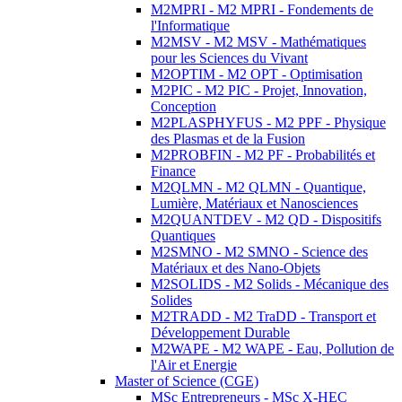
M2MPRI - M2 MPRI - Fondements de
l'Informatique
M2MSV - M2 MSV - Mathématiques
pour les Sciences du Vivant
M2OPTIM - M2 OPT - Optimisation
M2PIC - M2 PIC - Projet, Innovation,
Conception
M2PLASPHYFUS - M2 PPF - Physique
des Plasmas et de la Fusion
M2PROBFIN - M2 PF - Probabilités et
Finance
M2QLMN - M2 QLMN - Quantique,
Lumière, Matériaux et Nanosciences
M2QUANTDEV - M2 QD - Dispositifs
Quantiques
M2SMNO - M2 SMNO - Science des
Matériaux et des Nano-Objets
M2SOLIDS - M2 Solids - Mécanique des
Solides
M2TRADD - M2 TraDD - Transport et
Développement Durable
M2WAPE - M2 WAPE - Eau, Pollution de
l'Air et Energie
Master of Science (CGE)
MSc Entrepreneurs - MSc X-HEC