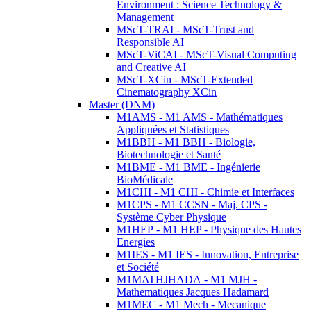
Environment : Science Technology &
Management
MScT-TRAI - MScT-Trust and
Responsible AI
MScT-ViCAI - MScT-Visual Computing
and Creative AI
MScT-XCin - MScT-Extended
Cinematography XCin
Master (DNM)
M1AMS - M1 AMS - Mathématiques
Appliquées et Statistiques
M1BBH - M1 BBH - Biologie,
Biotechnologie et Santé
M1BME - M1 BME - Ingénierie
BioMédicale
M1CHI - M1 CHI - Chimie et Interfaces
M1CPS - M1 CCSN - Maj. CPS -
Système Cyber Physique
M1HEP - M1 HEP - Physique des Hautes
Energies
M1IES - M1 IES - Innovation, Entreprise
et Société
M1MATHJHADA - M1 MJH -
Mathematiques Jacques Hadamard
M1MEC - M1 Mech - Mecanique