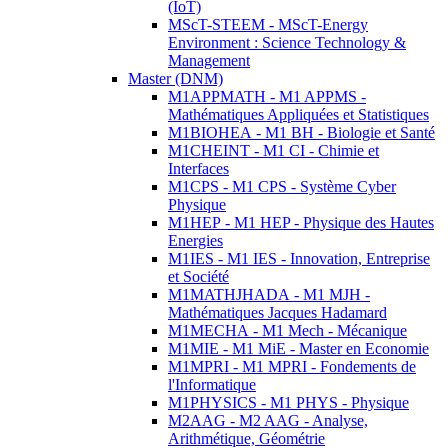
(IoT)
MScT-STEEM - MScT-Energy
Environment : Science Technology &
Management
Master (DNM)
M1APPMATH - M1 APPMS -
Mathématiques Appliquées et Statistiques
M1BIOHEA - M1 BH - Biologie et Santé
M1CHEINT - M1 CI - Chimie et
Interfaces
M1CPS - M1 CPS - Système Cyber
Physique
M1HEP - M1 HEP - Physique des Hautes
Energies
M1IES - M1 IES - Innovation, Entreprise
et Société
M1MATHJHADA - M1 MJH -
Mathématiques Jacques Hadamard
M1MECHA - M1 Mech - Mécanique
M1MIE - M1 MiE - Master en Economie
M1MPRI - M1 MPRI - Fondements de
l'Informatique
M1PHYSICS - M1 PHYS - Physique
M2AAG - M2 AAG - Analyse,
Arithmétique, Géométrie