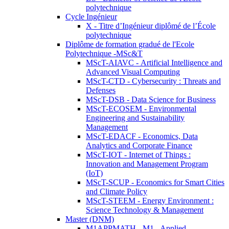
polytechnique
Cycle Ingénieur
X - Titre d’Ingénieur diplômé de l’École
polytechnique
Diplôme de formation gradué de l'Ecole
Polytechnique -MSc&T
MScT-AIAVC - Artificial Intelligence and
Advanced Visual Computing
MScT-CTD - Cybersecurity : Threats and
Defenses
MScT-DSB - Data Science for Business
MScT-ECOSEM - Environmental
Engineering and Sustainability
Management
MScT-EDACF - Economics, Data
Analytics and Corporate Finance
MScT-IOT - Internet of Things :
Innovation and Management Program
(IoT)
MScT-SCUP - Economics for Smart Cities
and Climate Policy
MScT-STEEM - Energy Environment :
Science Technology & Management
Master (DNM)
M1APPMATH - M1 - Applied