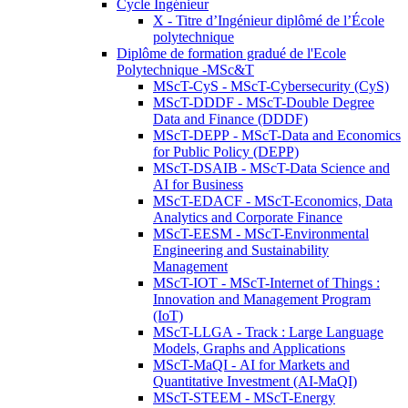
Cycle Ingénieur
X - Titre d’Ingénieur diplômé de l’École
polytechnique
Diplôme de formation gradué de l'Ecole
Polytechnique -MSc&T
MScT-CyS - MScT-Cybersecurity (CyS)
MScT-DDDF - MScT-Double Degree
Data and Finance (DDDF)
MScT-DEPP - MScT-Data and Economics
for Public Policy (DEPP)
MScT-DSAIB - MScT-Data Science and
AI for Business
MScT-EDACF - MScT-Economics, Data
Analytics and Corporate Finance
MScT-EESM - MScT-Environmental
Engineering and Sustainability
Management
MScT-IOT - MScT-Internet of Things :
Innovation and Management Program
(IoT)
MScT-LLGA - Track : Large Language
Models, Graphs and Applications
MScT-MaQI - AI for Markets and
Quantitative Investment (AI-MaQI)
MScT-STEEM - MScT-Energy