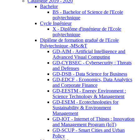
Catalogue 2019 - 2020
Bachelor
BS - Bachelor of Science de l'Ecole
polytechnique
Cycle Ingénieur
X - Diplôme d'ingénieur de l'Ecole
polytechnique
Diplôme de formation gradué de l'Ecole
Polytechnique -MSc&T
GD-AIM - Artificial Intelligence and
Advanced Visual Computing
GD-CYBSEC - Cybersecurity : Threats
and Defenses
GD-DSB - Data Science for Business
GD-EDCF - Economics, Data Analytics
and Corporate Finance
GD-EESTM - Energy Environment :
Science Technology & Management
GD-ESEM - Ecotechnologies for
Sustainability & Environment
Management
GD-IOT - Internet of Things : Innovation
and Management Program (IoT)
GD-SCUP - Smart Cities and Urban
Policy