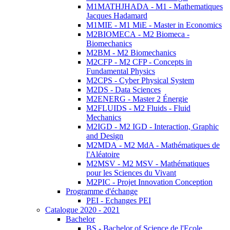
M1MATHJHADA - M1 - Mathematiques
Jacques Hadamard
M1MIE - M1 MiE - Master in Economics
M2BIOMECA - M2 Biomeca -
Biomechanics
M2BM - M2 Biomechanics
M2CFP - M2 CFP - Concepts in
Fundamental Physics
M2CPS - Cyber Physical System
M2DS - Data Sciences
M2ENERG - Master 2 Énergie
M2FLUIDS - M2 Fluids - Fluid
Mechanics
M2IGD - M2 IGD - Interaction, Graphic
and Design
M2MDA - M2 MdA - Mathématiques de
l'Aléatoire
M2MSV - M2 MSV - Mathématiques
pour les Sciences du Vivant
M2PIC - Projet Innovation Conception
Programme d'échange
PEI - Echanges PEI
Catalogue 2020 - 2021
Bachelor
BS - Bachelor of Science de l'Ecole