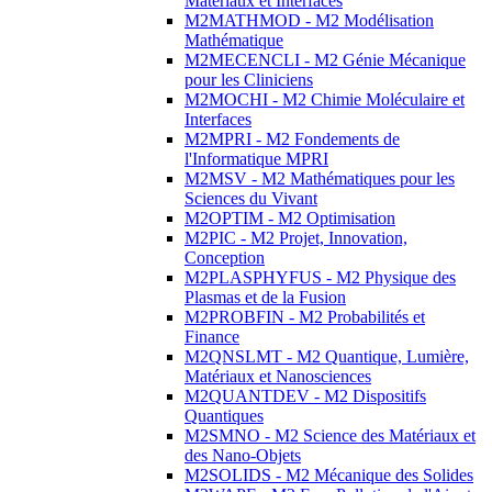
Matériaux et Interfaces
M2MATHMOD - M2 Modélisation
Mathématique
M2MECENCLI - M2 Génie Mécanique
pour les Cliniciens
M2MOCHI - M2 Chimie Moléculaire et
Interfaces
M2MPRI - M2 Fondements de
l'Informatique MPRI
M2MSV - M2 Mathématiques pour les
Sciences du Vivant
M2OPTIM - M2 Optimisation
M2PIC - M2 Projet, Innovation,
Conception
M2PLASPHYFUS - M2 Physique des
Plasmas et de la Fusion
M2PROBFIN - M2 Probabilités et
Finance
M2QNSLMT - M2 Quantique, Lumière,
Matériaux et Nanosciences
M2QUANTDEV - M2 Dispositifs
Quantiques
M2SMNO - M2 Science des Matériaux et
des Nano-Objets
M2SOLIDS - M2 Mécanique des Solides