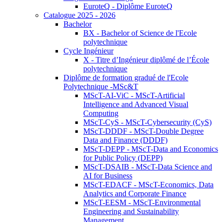
EuroteQ - Diplôme EuroteQ
Catalogue 2025 - 2026
Bachelor
BX - Bachelor of Science de l'Ecole
polytechnique
Cycle Ingénieur
X - Titre d’Ingénieur diplômé de l’École
polytechnique
Diplôme de formation gradué de l'Ecole
Polytechnique -MSc&T
MScT-AI-ViC - MScT-Artificial
Intelligence and Advanced Visual
Computing
MScT-CyS - MScT-Cybersecurity (CyS)
MScT-DDDF - MScT-Double Degree
Data and Finance (DDDF)
MScT-DEPP - MScT-Data and Economics
for Public Policy (DEPP)
MScT-DSAIB - MScT-Data Science and
AI for Business
MScT-EDACF - MScT-Economics, Data
Analytics and Corporate Finance
MScT-EESM - MScT-Environmental
Engineering and Sustainability
Management