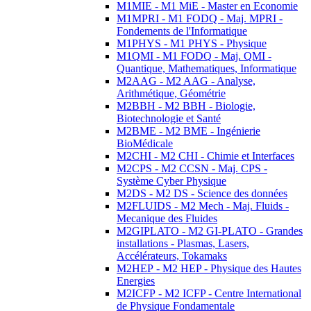
M1MIE - M1 MiE - Master en Economie
M1MPRI - M1 FODQ - Maj. MPRI -
Fondements de l'Informatique
M1PHYS - M1 PHYS - Physique
M1QMI - M1 FODQ - Maj. QMI -
Quantique, Mathematiques, Informatique
M2AAG - M2 AAG - Analyse,
Arithmétique, Géométrie
M2BBH - M2 BBH - Biologie,
Biotechnologie et Santé
M2BME - M2 BME - Ingénierie
BioMédicale
M2CHI - M2 CHI - Chimie et Interfaces
M2CPS - M2 CCSN - Maj. CPS -
Système Cyber Physique
M2DS - M2 DS - Science des données
M2FLUIDS - M2 Mech - Maj. Fluids -
Mecanique des Fluides
M2GIPLATO - M2 GI-PLATO - Grandes
installations - Plasmas, Lasers,
Accélérateurs, Tokamaks
M2HEP - M2 HEP - Physique des Hautes
Energies
M2ICFP - M2 ICFP - Centre International
de Physique Fondamentale