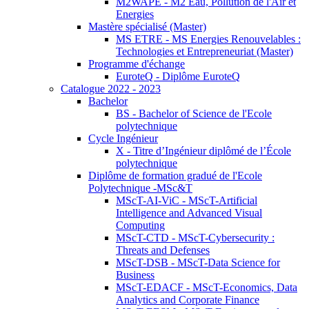
M2WAPE - M2 Eau, Pollution de l'Air et
Energies
Mastère spécialisé (Master)
MS ETRE - MS Energies Renouvelables :
Technologies et Entrepreneuriat (Master)
Programme d'échange
EuroteQ - Diplôme EuroteQ
Catalogue 2022 - 2023
Bachelor
BS - Bachelor of Science de l'Ecole
polytechnique
Cycle Ingénieur
X - Titre d’Ingénieur diplômé de l’École
polytechnique
Diplôme de formation gradué de l'Ecole
Polytechnique -MSc&T
MScT-AI-ViC - MScT-Artificial
Intelligence and Advanced Visual
Computing
MScT-CTD - MScT-Cybersecurity :
Threats and Defenses
MScT-DSB - MScT-Data Science for
Business
MScT-EDACF - MScT-Economics, Data
Analytics and Corporate Finance