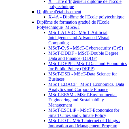
X - Titre d’Ingénieur diplômé de l’École
polytechnique
Diplôme d'établissement
X-4A - Diplôme de l'Ecole polytechnique
Diplôme de formation gradué de l'Ecole
Polytechnique -MSc&T
MScT-AI-ViC - MScT-Artificial
Intelligence and Advanced Visual
Computing
MScT-CyS - MScT-Cybersecurity (CyS)
MScT-DDDF - MScT-Double Degree
Data and Finance (DDDF)
MScT-DEPP - MScT-Data and Economics
for Public Policy (DEPP)
MScT-DSB - MScT-Data Science for
Business
MScT-EDACF - MScT-Economics, Data
Analytics and Corporate Finance
MScT-EESM - MScT-Environmental
Engineering and Sustainability
Management
MScT-ESCLiP - MScT-Economics for
Smart Cities and Climate Policy
MScT-IOT - MScT-Internet of Things :
Innovation and Management Program