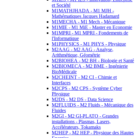
et Société
M1MATHJHADA - M1 MJH -
Mathématiques Jacques Hadamard
M1MECHA - M1 Mech - Mécanique
M1MIE - M1 MiE - Master en Economie
M1MPRI - M1 MPRI - Fondements de
l'Informatique
M1PHYSICS - M1 PHYS - Physique
M2AAG - M2 AAG - Analyse,
Arithmétique, Géométrie
M2BIOHEA - M2 BH - Biologie et Santé
M2BIOMECA - M2 BME - Ingénierie
BioMédicale
M2CHEINT - M2 CI - Chimie et
Interfaces
M2CPS - M2 CPS - Système Cyber
Physique
M2DS - M2 DS - Data Science
M2FLUIDS - M2 Fluids - Mécanique des
Fluides
M2GI - M2 GI-PLATO - Grandes
installations - Plasmas, Lasers,
Accélérateurs, Tokamaks
M2HEP - M2 HEP - Physique des Hautes