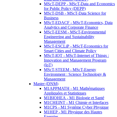
MScT-DEPP - MScT-Data and Economics
for Public Policy (DEPP)
MScT-DSB - MScT-Data Science for
Business
MScT-EDACF - MScT-Economics, Data
Analytics and Corporate Finance
MScT-EESM - MScT-Environmental
Engineering and Sustainability
Management
MScT-ESCLiP - MScT-Economics for
Smart Cities and Climate Policy
MScT-IOT - MScT-Internet of Things :
Innovation and Management Program
(IoT)
MScT-STEEM - MScT-Energy
Environment : Science Technology &
Management
Master (DNM)
M1APPMATH - M1 Mathématiques
Appliquées et Statistiques
M1BIOHEA - M1 Biologie et Santé
M1CHEINT - M1 Chimie et Interfaces
M1CPS - M1 Système Cyber Physique
M1HEP - M1 Physique des Hautes
Energies