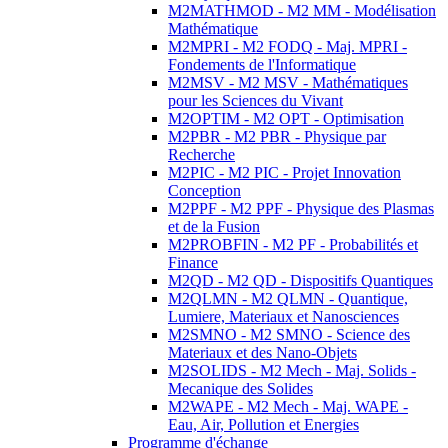
M2MATHMOD - M2 MM - Modélisation
Mathématique
M2MPRI - M2 FODQ - Maj. MPRI -
Fondements de l'Informatique
M2MSV - M2 MSV - Mathématiques
pour les Sciences du Vivant
M2OPTIM - M2 OPT - Optimisation
M2PBR - M2 PBR - Physique par
Recherche
M2PIC - M2 PIC - Projet Innovation
Conception
M2PPF - M2 PPF - Physique des Plasmas
et de la Fusion
M2PROBFIN - M2 PF - Probabilités et
Finance
M2QD - M2 QD - Dispositifs Quantiques
M2QLMN - M2 QLMN - Quantique,
Lumiere, Materiaux et Nanosciences
M2SMNO - M2 SMNO - Science des
Materiaux et des Nano-Objets
M2SOLIDS - M2 Mech - Maj. Solids -
Mecanique des Solides
M2WAPE - M2 Mech - Maj. WAPE -
Eau, Air, Pollution et Energies
Programme d'échange