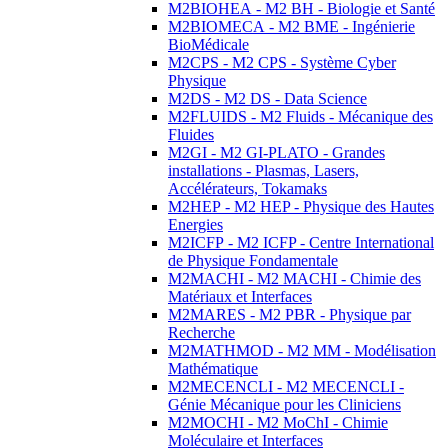
M2BIOHEA - M2 BH - Biologie et Santé
M2BIOMECA - M2 BME - Ingénierie
BioMédicale
M2CPS - M2 CPS - Système Cyber
Physique
M2DS - M2 DS - Data Science
M2FLUIDS - M2 Fluids - Mécanique des
Fluides
M2GI - M2 GI-PLATO - Grandes
installations - Plasmas, Lasers,
Accélérateurs, Tokamaks
M2HEP - M2 HEP - Physique des Hautes
Energies
M2ICFP - M2 ICFP - Centre International
de Physique Fondamentale
M2MACHI - M2 MACHI - Chimie des
Matériaux et Interfaces
M2MARES - M2 PBR - Physique par
Recherche
M2MATHMOD - M2 MM - Modélisation
Mathématique
M2MECENCLI - M2 MECENCLI -
Génie Mécanique pour les Cliniciens
M2MOCHI - M2 MoChI - Chimie
Moléculaire et Interfaces