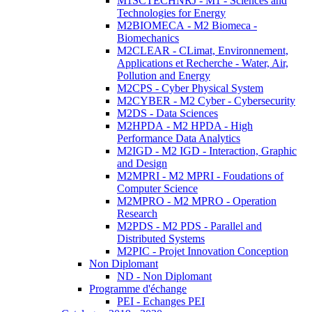
M1SCTECHNRJ - M1 - Sciences and
Technologies for Energy
M2BIOMECA - M2 Biomeca -
Biomechanics
M2CLEAR - CLimat, Environnement,
Applications et Recherche - Water, Air,
Pollution and Energy
M2CPS - Cyber Physical System
M2CYBER - M2 Cyber - Cybersecurity
M2DS - Data Sciences
M2HPDA - M2 HPDA - High
Performance Data Analytics
M2IGD - M2 IGD - Interaction, Graphic
and Design
M2MPRI - M2 MPRI - Foudations of
Computer Science
M2MPRO - M2 MPRO - Operation
Research
M2PDS - M2 PDS - Parallel and
Distributed Systems
M2PIC - Projet Innovation Conception
Non Diplomant
ND - Non Diplomant
Programme d'échange
PEI - Echanges PEI