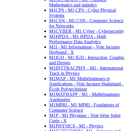
Mathematics and statistics
M1CPS - M1 CPS - Cyber Physical
Systems
M1CSN - M1 CSN - Computer Science
for Networks
M1CYBER - M1 Cyber - Cybersecurity
M1HPDA - M1 HPDA - High
Performance Data Analytics
M1I - M1 Informatique - Voie Jacques
Herbrand - X
M1IGD - M1 IGD - Interaction, Graphic
and Design
M1INTTRACPHY - M1 - International
Track in Physics
M1MAP - M1 Mathématiques et
Applications - Voie Jacques Hadamard -
École Polytechnique
M1MATHAPP - M1 - Mathématiques
Appliquées
M1MPRI - M1 MPRI - Foudations of
Computer Science
M1P - M1 Physique - Voie Irène Joliot
Curie - X
M1PHYSICS - M1 - Physics