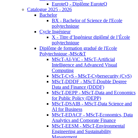
EuroteQ - Diplôme EuroteQ
Catalogue 2025 - 2026
Bachelor
BX - Bachelor of Science de l'Ecole
polytechnique
Cycle Ingénieur
X - Titre d’Ingénieur diplômé de l’École
polytechnique
Diplôme de formation gradué de l'Ecole
Polytechnique -MSc&T
MScT-AI-ViC - MScT-Artificial
Intelligence and Advanced Visual
Computing
MScT-CyS - MScT-Cybersecurity (CyS)
MScT-DDDF - MScT-Double Degree
Data and Finance (DDDF)
MScT-DEPP - MScT-Data and Economics
for Public Policy (DEPP)
MScT-DSAIB - MScT-Data Science and
AI for Business
MScT-EDACF - MScT-Economics, Data
Analytics and Corporate Finance
MScT-EESM - MScT-Environmental
Engineering and Sustainability
Management