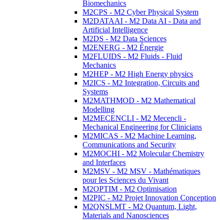
Biomechanics
M2CPS - M2 Cyber Physical System
M2DATAAI - M2 Data AI - Data and
Artificial Intelligence
M2DS - M2 Data Sciences
M2ENERG - M2 Énergie
M2FLUIDS - M2 Fluids - Fluid
Mechanics
M2HEP - M2 High Energy physics
M2ICS - M2 Integration, Circuits and
Systems
M2MATHMOD - M2 Mathematical
Modelling
M2MECENCLI - M2 Mecencli -
Mechanical Engineering for Clinicians
M2MICAS - M2 Machine Learning,
Communications and Security
M2MOCHI - M2 Molecular Chemistry
and Interfaces
M2MSV - M2 MSV - Mathématiques
pour les Sciences du Vivant
M2OPTIM - M2 Optimisation
M2PIC - M2 Projet Innovation Conception
M2QNSLMT - M2 Quantum, Light,
Materials and Nanosciences