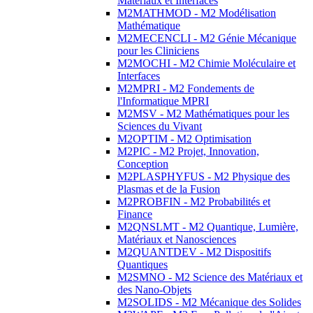
Matériaux et Interfaces
M2MATHMOD - M2 Modélisation
Mathématique
M2MECENCLI - M2 Génie Mécanique
pour les Cliniciens
M2MOCHI - M2 Chimie Moléculaire et
Interfaces
M2MPRI - M2 Fondements de
l'Informatique MPRI
M2MSV - M2 Mathématiques pour les
Sciences du Vivant
M2OPTIM - M2 Optimisation
M2PIC - M2 Projet, Innovation,
Conception
M2PLASPHYFUS - M2 Physique des
Plasmas et de la Fusion
M2PROBFIN - M2 Probabilités et
Finance
M2QNSLMT - M2 Quantique, Lumière,
Matériaux et Nanosciences
M2QUANTDEV - M2 Dispositifs
Quantiques
M2SMNO - M2 Science des Matériaux et
des Nano-Objets
M2SOLIDS - M2 Mécanique des Solides