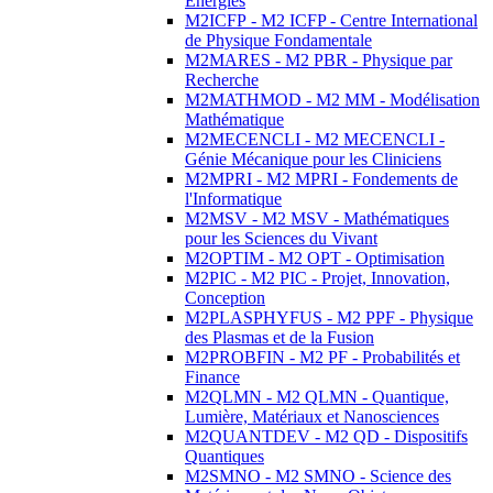
Energies
M2ICFP - M2 ICFP - Centre International
de Physique Fondamentale
M2MARES - M2 PBR - Physique par
Recherche
M2MATHMOD - M2 MM - Modélisation
Mathématique
M2MECENCLI - M2 MECENCLI -
Génie Mécanique pour les Cliniciens
M2MPRI - M2 MPRI - Fondements de
l'Informatique
M2MSV - M2 MSV - Mathématiques
pour les Sciences du Vivant
M2OPTIM - M2 OPT - Optimisation
M2PIC - M2 PIC - Projet, Innovation,
Conception
M2PLASPHYFUS - M2 PPF - Physique
des Plasmas et de la Fusion
M2PROBFIN - M2 PF - Probabilités et
Finance
M2QLMN - M2 QLMN - Quantique,
Lumière, Matériaux et Nanosciences
M2QUANTDEV - M2 QD - Dispositifs
Quantiques
M2SMNO - M2 SMNO - Science des