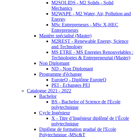
M2SOLIDS - M2 Solids - Solid
Mechanics
M2WAPE - M2 Water, Air, Pollution and
Energy
MSc Entrepreneurs - MSc X-HEC
Entrepreneurs
Mastère spécialisé (Master)
M2REST - Renewable Energy, Science
and Technology
MS ETRE - MS Energies Renouvelables :
Technologies & Entrepreneuriat (Master)
Non Diplomant
ND - Non Diplomant
Programme d'échange
EuroteQ - Diplôme EuroteQ
PEI - Echanges PEI
Catalogue 2021 - 2022
Bachelor
BS - Bachelor of Science de l'Ecole
polytechnique
Cycle Ingénieur
X - Titre d’Ingénieur diplômé de l’École
polytechnique
Diplôme de formation gradué de l'Ecole
Polytechnique -MSc&T