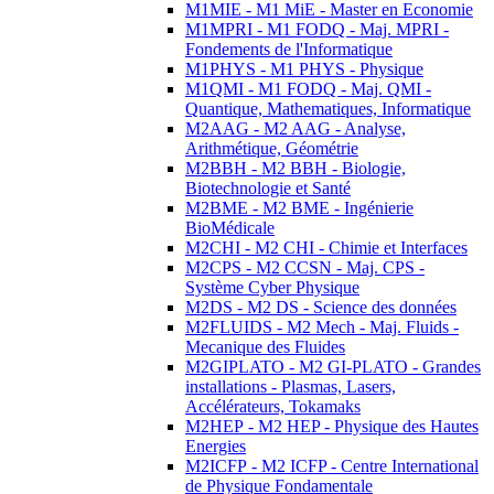
M1MIE - M1 MiE - Master en Economie
M1MPRI - M1 FODQ - Maj. MPRI -
Fondements de l'Informatique
M1PHYS - M1 PHYS - Physique
M1QMI - M1 FODQ - Maj. QMI -
Quantique, Mathematiques, Informatique
M2AAG - M2 AAG - Analyse,
Arithmétique, Géométrie
M2BBH - M2 BBH - Biologie,
Biotechnologie et Santé
M2BME - M2 BME - Ingénierie
BioMédicale
M2CHI - M2 CHI - Chimie et Interfaces
M2CPS - M2 CCSN - Maj. CPS -
Système Cyber Physique
M2DS - M2 DS - Science des données
M2FLUIDS - M2 Mech - Maj. Fluids -
Mecanique des Fluides
M2GIPLATO - M2 GI-PLATO - Grandes
installations - Plasmas, Lasers,
Accélérateurs, Tokamaks
M2HEP - M2 HEP - Physique des Hautes
Energies
M2ICFP - M2 ICFP - Centre International
de Physique Fondamentale