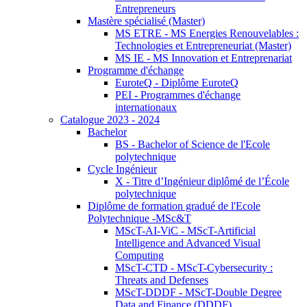
Entrepreneurs
Mastère spécialisé (Master)
MS ETRE - MS Energies Renouvelables :
Technologies et Entrepreneuriat (Master)
MS IE - MS Innovation et Entreprenariat
Programme d'échange
EuroteQ - Diplôme EuroteQ
PEI - Programmes d'échange
internationaux
Catalogue 2023 - 2024
Bachelor
BS - Bachelor of Science de l'Ecole
polytechnique
Cycle Ingénieur
X - Titre d’Ingénieur diplômé de l’École
polytechnique
Diplôme de formation gradué de l'Ecole
Polytechnique -MSc&T
MScT-AI-ViC - MScT-Artificial
Intelligence and Advanced Visual
Computing
MScT-CTD - MScT-Cybersecurity :
Threats and Defenses
MScT-DDDF - MScT-Double Degree
Data and Finance (DDDF)