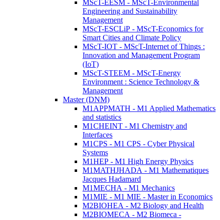
MScT-EESM - MScT-Environmental
Engineering and Sustainability
Management
MScT-ESCLiP - MScT-Economics for
Smart Cities and Climate Policy
MScT-IOT - MScT-Internet of Things :
Innovation and Management Program
(IoT)
MScT-STEEM - MScT-Energy
Environment : Science Technology &
Management
Master (DNM)
M1APPMATH - M1 Applied Mathematics
and statistics
M1CHEINT - M1 Chemistry and
Interfaces
M1CPS - M1 CPS - Cyber Physical
Systems
M1HEP - M1 High Energy Physics
M1MATHJHADA - M1 Mathematiques
Jacques Hadamard
M1MECHA - M1 Mechanics
M1MIE - M1 MIE - Master in Economics
M2BIOHEA - M2 Biology and Health
M2BIOMECA - M2 Biomeca -