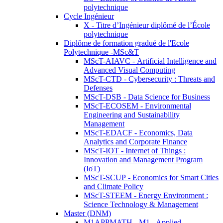
polytechnique
Cycle Ingénieur
X - Titre d’Ingénieur diplômé de l’École
polytechnique
Diplôme de formation gradué de l'Ecole
Polytechnique -MSc&T
MScT-AIAVC - Artificial Intelligence and
Advanced Visual Computing
MScT-CTD - Cybersecurity : Threats and
Defenses
MScT-DSB - Data Science for Business
MScT-ECOSEM - Environmental
Engineering and Sustainability
Management
MScT-EDACF - Economics, Data
Analytics and Corporate Finance
MScT-IOT - Internet of Things :
Innovation and Management Program
(IoT)
MScT-SCUP - Economics for Smart Cities
and Climate Policy
MScT-STEEM - Energy Environment :
Science Technology & Management
Master (DNM)
M1APPMATH - M1 - Applied