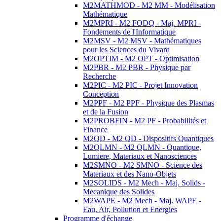
M2MATHMOD - M2 MM - Modélisation
Mathématique
M2MPRI - M2 FODQ - Maj. MPRI -
Fondements de l'Informatique
M2MSV - M2 MSV - Mathématiques
pour les Sciences du Vivant
M2OPTIM - M2 OPT - Optimisation
M2PBR - M2 PBR - Physique par
Recherche
M2PIC - M2 PIC - Projet Innovation
Conception
M2PPF - M2 PPF - Physique des Plasmas
et de la Fusion
M2PROBFIN - M2 PF - Probabilités et
Finance
M2QD - M2 QD - Dispositifs Quantiques
M2QLMN - M2 QLMN - Quantique,
Lumiere, Materiaux et Nanosciences
M2SMNO - M2 SMNO - Science des
Materiaux et des Nano-Objets
M2SOLIDS - M2 Mech - Maj. Solids -
Mecanique des Solides
M2WAPE - M2 Mech - Maj. WAPE -
Eau, Air, Pollution et Energies
Programme d'échange