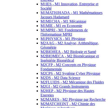
M1IES - M1 Innovation, Entreprise et
Société
M1MATHJHADA - M1 Mathématiques
Jacques Hadamard
M1MECHA - M1 Mécanique
M1MIE - M1 en Economie
M1MPRI - M1 Fondements de
l'Informatique MPRI
M1PHYSICS - M1 Physique
M2AAG - M2 Analyse, Arithmétique,
Géométrie
M2BIOHEA - M2 Biologie et Santé
M2BIOMECA - M2 Biomécanique et
Ingéniérie Biomédical
M2CFP - M2 Concepts en Physique
Fondamentale
M2CPS - M2 Système Cyber Physique
M2DS - M2 Data Science
M2FLUIDS - M2 Mécanique des Fluides
M2GI - M2 Grands Instruments
M2HEP - M2 Physique des Hautes
Energies
M2MARES - M2 Physique par Recherche
M2MATCHEINT - M2 Chimie des