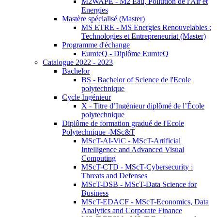
M2WAPE - M2 Eau, Pollution de l'Air et
Energies
Mastère spécialisé (Master)
MS ETRE - MS Energies Renouvelables :
Technologies et Entrepreneuriat (Master)
Programme d'échange
EuroteQ - Diplôme EuroteQ
Catalogue 2022 - 2023
Bachelor
BS - Bachelor of Science de l'Ecole
polytechnique
Cycle Ingénieur
X - Titre d’Ingénieur diplômé de l’École
polytechnique
Diplôme de formation gradué de l'Ecole
Polytechnique -MSc&T
MScT-AI-ViC - MScT-Artificial
Intelligence and Advanced Visual
Computing
MScT-CTD - MScT-Cybersecurity :
Threats and Defenses
MScT-DSB - MScT-Data Science for
Business
MScT-EDACF - MScT-Economics, Data
Analytics and Corporate Finance