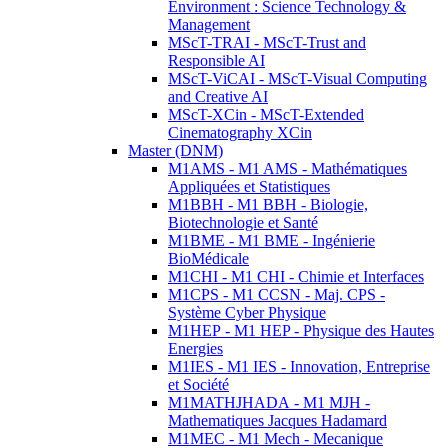
Environment : Science Technology &
Management
MScT-TRAI - MScT-Trust and
Responsible AI
MScT-ViCAI - MScT-Visual Computing
and Creative AI
MScT-XCin - MScT-Extended
Cinematography XCin
Master (DNM)
M1AMS - M1 AMS - Mathématiques
Appliquées et Statistiques
M1BBH - M1 BBH - Biologie,
Biotechnologie et Santé
M1BME - M1 BME - Ingénierie
BioMédicale
M1CHI - M1 CHI - Chimie et Interfaces
M1CPS - M1 CCSN - Maj. CPS -
Système Cyber Physique
M1HEP - M1 HEP - Physique des Hautes
Energies
M1IES - M1 IES - Innovation, Entreprise
et Société
M1MATHJHADA - M1 MJH -
Mathematiques Jacques Hadamard
M1MEC - M1 Mech - Mecanique