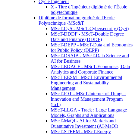
Cycle Ingénieur
X - Titre d’Ingénieur diplômé de l’École
polytechnique
Diplôme de formation gradué de l'Ecole
Polytechnique -MSc&T
MScT-CyS - MScT-Cybersecurity (CyS)
MScT-DDDF - MScT-Double Degree
Data and Finance (DDDF)
MScT-DEPP - MScT-Data and Economics
for Public Policy (DEPP)
MScT-DSAIB - MScT-Data Science and
AI for Business
MScT-EDACF - MScT-Economics, Data
Analytics and Corporate Finance
MScT-EESM - MScT-Environmental
Engineering and Sustainability
Management
MScT-IOT - MScT-Internet of Things :
Innovation and Management Program
(IoT)
MScT-LLGA - Track : Large Language
Models, Graphs and Applications
MScT-MaQI - AI for Markets and
Quantitative Investment (AI-MaQI)
MScT-STEEM - MScT-Energy