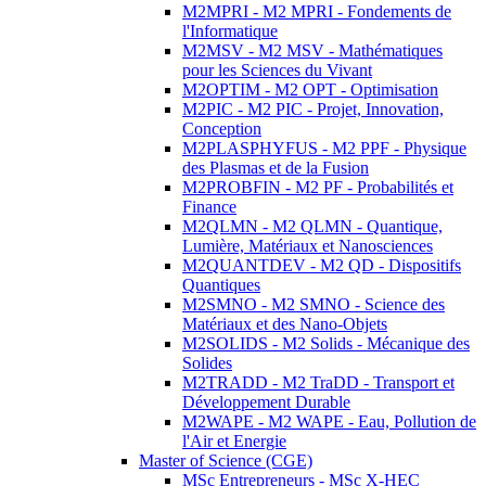
M2MPRI - M2 MPRI - Fondements de
l'Informatique
M2MSV - M2 MSV - Mathématiques
pour les Sciences du Vivant
M2OPTIM - M2 OPT - Optimisation
M2PIC - M2 PIC - Projet, Innovation,
Conception
M2PLASPHYFUS - M2 PPF - Physique
des Plasmas et de la Fusion
M2PROBFIN - M2 PF - Probabilités et
Finance
M2QLMN - M2 QLMN - Quantique,
Lumière, Matériaux et Nanosciences
M2QUANTDEV - M2 QD - Dispositifs
Quantiques
M2SMNO - M2 SMNO - Science des
Matériaux et des Nano-Objets
M2SOLIDS - M2 Solids - Mécanique des
Solides
M2TRADD - M2 TraDD - Transport et
Développement Durable
M2WAPE - M2 WAPE - Eau, Pollution de
l'Air et Energie
Master of Science (CGE)
MSc Entrepreneurs - MSc X-HEC