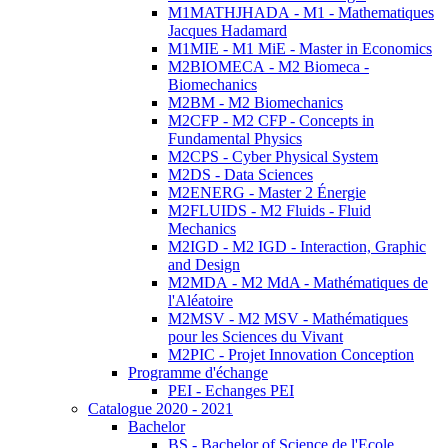
M1MATHJHADA - M1 - Mathematiques
Jacques Hadamard
M1MIE - M1 MiE - Master in Economics
M2BIOMECA - M2 Biomeca -
Biomechanics
M2BM - M2 Biomechanics
M2CFP - M2 CFP - Concepts in
Fundamental Physics
M2CPS - Cyber Physical System
M2DS - Data Sciences
M2ENERG - Master 2 Énergie
M2FLUIDS - M2 Fluids - Fluid
Mechanics
M2IGD - M2 IGD - Interaction, Graphic
and Design
M2MDA - M2 MdA - Mathématiques de
l'Aléatoire
M2MSV - M2 MSV - Mathématiques
pour les Sciences du Vivant
M2PIC - Projet Innovation Conception
Programme d'échange
PEI - Echanges PEI
Catalogue 2020 - 2021
Bachelor
BS - Bachelor of Science de l'Ecole