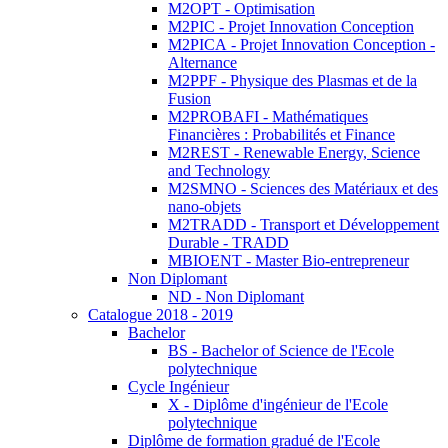
M2OPT - Optimisation
M2PIC - Projet Innovation Conception
M2PICA - Projet Innovation Conception -
Alternance
M2PPF - Physique des Plasmas et de la
Fusion
M2PROBAFI - Mathématiques
Financières : Probabilités et Finance
M2REST - Renewable Energy, Science
and Technology
M2SMNO - Sciences des Matériaux et des
nano-objets
M2TRADD - Transport et Développement
Durable - TRADD
MBIOENT - Master Bio-entrepreneur
Non Diplomant
ND - Non Diplomant
Catalogue 2018 - 2019
Bachelor
BS - Bachelor of Science de l'Ecole
polytechnique
Cycle Ingénieur
X - Diplôme d'ingénieur de l'Ecole
polytechnique
Diplôme de formation gradué de l'Ecole