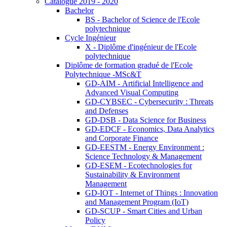
Catalogue 2019 - 2020
Bachelor
BS - Bachelor of Science de l'Ecole
polytechnique
Cycle Ingénieur
X - Diplôme d'ingénieur de l'Ecole
polytechnique
Diplôme de formation gradué de l'Ecole
Polytechnique -MSc&T
GD-AIM - Artificial Intelligence and
Advanced Visual Computing
GD-CYBSEC - Cybersecurity : Threats
and Defenses
GD-DSB - Data Science for Business
GD-EDCF - Economics, Data Analytics
and Corporate Finance
GD-EESTM - Energy Environment :
Science Technology & Management
GD-ESEM - Ecotechnologies for
Sustainability & Environment
Management
GD-IOT - Internet of Things : Innovation
and Management Program (IoT)
GD-SCUP - Smart Cities and Urban
Policy