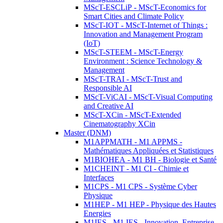
MScT-ESCLiP - MScT-Economics for
Smart Cities and Climate Policy
MScT-IOT - MScT-Internet of Things :
Innovation and Management Program
(IoT)
MScT-STEEM - MScT-Energy
Environment : Science Technology &
Management
MScT-TRAI - MScT-Trust and
Responsible AI
MScT-ViCAI - MScT-Visual Computing
and Creative AI
MScT-XCin - MScT-Extended
Cinematography XCin
Master (DNM)
M1APPMATH - M1 APPMS -
Mathématiques Appliquées et Statistiques
M1BIOHEA - M1 BH - Biologie et Santé
M1CHEINT - M1 CI - Chimie et
Interfaces
M1CPS - M1 CPS - Système Cyber
Physique
M1HEP - M1 HEP - Physique des Hautes
Energies
M1IES - M1 IES - Innovation, Entreprise