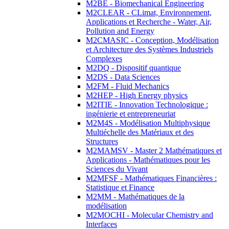
M2BE - Biomechanical Engineering
M2CLEAR - CLimat, Environnement,
Applications et Recherche - Water, Air,
Pollution and Energy
M2CMASIC - Conception, Modélisation
et Architecture des Systèmes Industriels
Complexes
M2DQ - Dispositif quantique
M2DS - Data Sciences
M2FM - Fluid Mechanics
M2HEP - High Energy physics
M2ITIE - Innovation Technologique :
ingénierie et entrepreneuriat
M2M4S - Modélisation Multiphysique
Multiéchelle des Matériaux et des
Structures
M2MAMSV - Master 2 Mathématiques et
Applications - Mathématiques pour les
Sciences du Vivant
M2MFSF - Mathématiques Financières :
Statistique et Finance
M2MM - Mathématiques de la
modélisation
M2MOCHI - Molecular Chemistry and
Interfaces