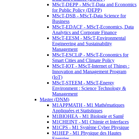
MScT-DEPP - MScT-Data and Economics
for Public Policy (DEPP)
MScT-DSB - MScT-Data Science for
Business
MScT-EDACF - MScT-Economics, Data
Analytics and Corporate Finance
MScT-EESM - MScT-Environmental
Engineering and Sustainability
Management
MScT-ESCLiP - MScT-Economics for
Smart Cities and Climate Policy
MScT-IOT - MScT-Internet of Things :
Innovation and Management Program
(IoT)
MScT-STEEM - MScT-Energy
Environment : Science Technology &
Management
Master (DNM)
M1APPMATH - M1 Mathématiques
Appliquées et Statistiques
M1BIOHEA - M1 Biologie et Santé
M1CHEINT - M1 Chimie et Interfaces
M1CPS - M1 Système Cyber Physique
M1HEP - M1 Physique des Hautes
Energies