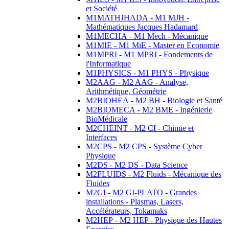
et Société
M1MATHJHADA - M1 MJH -
Mathématiques Jacques Hadamard
M1MECHA - M1 Mech - Mécanique
M1MIE - M1 MiE - Master en Economie
M1MPRI - M1 MPRI - Fondements de
l'Informatique
M1PHYSICS - M1 PHYS - Physique
M2AAG - M2 AAG - Analyse,
Arithmétique, Géométrie
M2BIOHEA - M2 BH - Biologie et Santé
M2BIOMECA - M2 BME - Ingénierie
BioMédicale
M2CHEINT - M2 CI - Chimie et
Interfaces
M2CPS - M2 CPS - Système Cyber
Physique
M2DS - M2 DS - Data Science
M2FLUIDS - M2 Fluids - Mécanique des
Fluides
M2GI - M2 GI-PLATO - Grandes
installations - Plasmas, Lasers,
Accélérateurs, Tokamaks
M2HEP - M2 HEP - Physique des Hautes