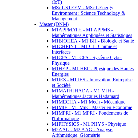
(IoT)
MScT-STEEM - MScT-Energy
Environment : Science Technology &
Management
Master (DNM)
M1APPMATH - M1 APPMS -
Mathématiques Appliquées et Statistiques
M1BIOHEA - M1 BH - Biologie et Santé
M1CHEINT - M1 CI - Chimie et
Interfaces
M1CPS - M1 CPS - Système Cyber
Physique
M1HEP - M1 HEP - Physique des Hautes
Energies
M1IES - M1 IES - Innovation, Entreprise
et Société
M1MATHJHADA - M1 MJH -
Mathématiques Jacques Hadamard
M1MECHA - M1 Mech - Mécanique
M1MIE - M1 MiE - Master en Economie
M1MPRI - M1 MPRI - Fondements de
l'Informatique
M1PHYSICS - M1 PHYS - Physique
M2AAG - M2 AAG - Analyse,
Arithmétique, Géométrie