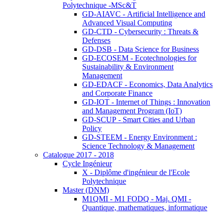
Polytechnique -MSc&T
GD-AIAVC - Artificial Intelligence and
Advanced Visual Computing
GD-CTD - Cybersecurity : Threats &
Defenses
GD-DSB - Data Science for Business
GD-ECOSEM - Ecotechnologies for
Sustainability & Environment
Management
GD-EDACF - Economics, Data Analytics
and Corporate Finance
GD-IOT - Internet of Things : Innovation
and Management Program (IoT)
GD-SCUP - Smart Cities and Urban
Policy
GD-STEEM - Energy Environment :
Science Technology & Management
Catalogue 2017 - 2018
Cycle Ingénieur
X - Diplôme d'ingénieur de l'Ecole
Polytechnique
Master (DNM)
M1QMI - M1 FODQ - Maj. QMI -
Quantique, mathematiques, informatique