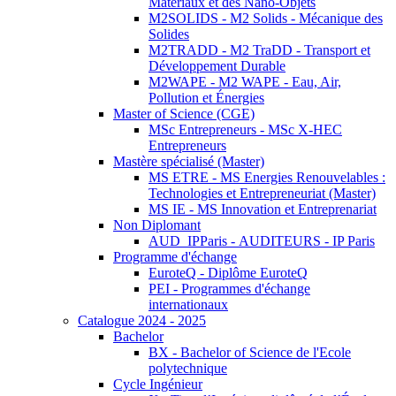
Matériaux et des Nano-Objets
M2SOLIDS - M2 Solids - Mécanique des
Solides
M2TRADD - M2 TraDD - Transport et
Développement Durable
M2WAPE - M2 WAPE - Eau, Air,
Pollution et Énergies
Master of Science (CGE)
MSc Entrepreneurs - MSc X-HEC
Entrepreneurs
Mastère spécialisé (Master)
MS ETRE - MS Energies Renouvelables :
Technologies et Entrepreneuriat (Master)
MS IE - MS Innovation et Entreprenariat
Non Diplomant
AUD_IPParis - AUDITEURS - IP Paris
Programme d'échange
EuroteQ - Diplôme EuroteQ
PEI - Programmes d'échange
internationaux
Catalogue 2024 - 2025
Bachelor
BX - Bachelor of Science de l'Ecole
polytechnique
Cycle Ingénieur