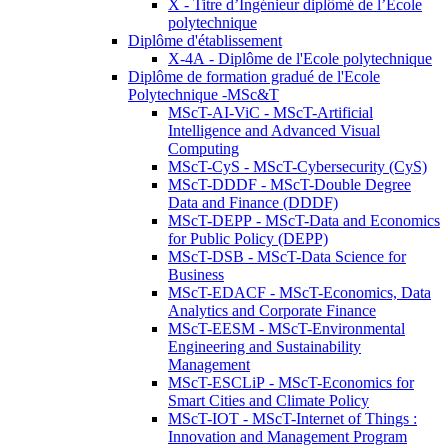
X - Titre d’Ingénieur diplômé de l’École
polytechnique
Diplôme d'établissement
X-4A - Diplôme de l'Ecole polytechnique
Diplôme de formation gradué de l'Ecole
Polytechnique -MSc&T
MScT-AI-ViC - MScT-Artificial
Intelligence and Advanced Visual
Computing
MScT-CyS - MScT-Cybersecurity (CyS)
MScT-DDDF - MScT-Double Degree
Data and Finance (DDDF)
MScT-DEPP - MScT-Data and Economics
for Public Policy (DEPP)
MScT-DSB - MScT-Data Science for
Business
MScT-EDACF - MScT-Economics, Data
Analytics and Corporate Finance
MScT-EESM - MScT-Environmental
Engineering and Sustainability
Management
MScT-ESCLiP - MScT-Economics for
Smart Cities and Climate Policy
MScT-IOT - MScT-Internet of Things :
Innovation and Management Program