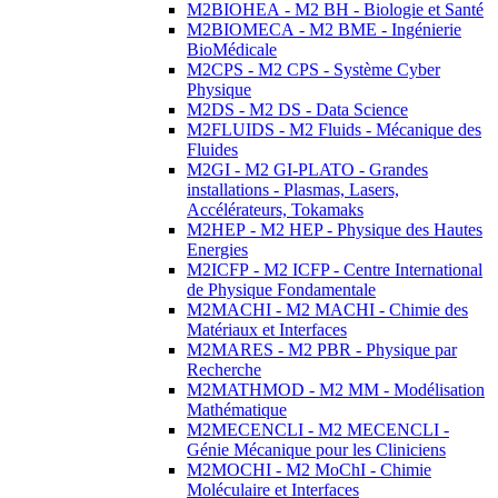
M2BIOHEA - M2 BH - Biologie et Santé
M2BIOMECA - M2 BME - Ingénierie
BioMédicale
M2CPS - M2 CPS - Système Cyber
Physique
M2DS - M2 DS - Data Science
M2FLUIDS - M2 Fluids - Mécanique des
Fluides
M2GI - M2 GI-PLATO - Grandes
installations - Plasmas, Lasers,
Accélérateurs, Tokamaks
M2HEP - M2 HEP - Physique des Hautes
Energies
M2ICFP - M2 ICFP - Centre International
de Physique Fondamentale
M2MACHI - M2 MACHI - Chimie des
Matériaux et Interfaces
M2MARES - M2 PBR - Physique par
Recherche
M2MATHMOD - M2 MM - Modélisation
Mathématique
M2MECENCLI - M2 MECENCLI -
Génie Mécanique pour les Cliniciens
M2MOCHI - M2 MoChI - Chimie
Moléculaire et Interfaces