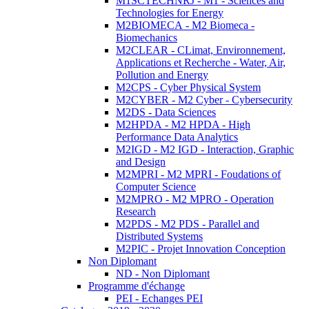
M1SCTECHNRJ - M1 - Sciences and
Technologies for Energy
M2BIOMECA - M2 Biomeca -
Biomechanics
M2CLEAR - CLimat, Environnement,
Applications et Recherche - Water, Air,
Pollution and Energy
M2CPS - Cyber Physical System
M2CYBER - M2 Cyber - Cybersecurity
M2DS - Data Sciences
M2HPDA - M2 HPDA - High
Performance Data Analytics
M2IGD - M2 IGD - Interaction, Graphic
and Design
M2MPRI - M2 MPRI - Foudations of
Computer Science
M2MPRO - M2 MPRO - Operation
Research
M2PDS - M2 PDS - Parallel and
Distributed Systems
M2PIC - Projet Innovation Conception
Non Diplomant
ND - Non Diplomant
Programme d'échange
PEI - Echanges PEI