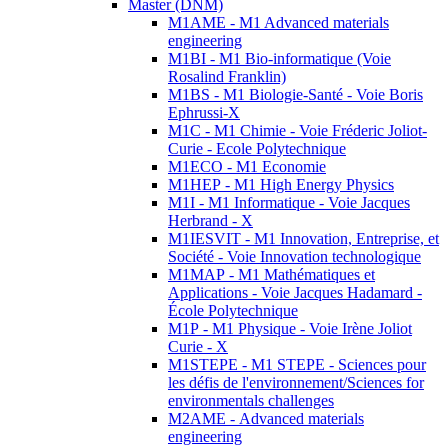
Master (DNM)
M1AME - M1 Advanced materials
engineering
M1BI - M1 Bio-informatique (Voie
Rosalind Franklin)
M1BS - M1 Biologie-Santé - Voie Boris
Ephrussi-X
M1C - M1 Chimie - Voie Fréderic Joliot-
Curie - Ecole Polytechnique
M1ECO - M1 Economie
M1HEP - M1 High Energy Physics
M1I - M1 Informatique - Voie Jacques
Herbrand - X
M1IESVIT - M1 Innovation, Entreprise, et
Société - Voie Innovation technologique
M1MAP - M1 Mathématiques et
Applications - Voie Jacques Hadamard -
École Polytechnique
M1P - M1 Physique - Voie Irène Joliot
Curie - X
M1STEPE - M1 STEPE - Sciences pour
les défis de l'environnement/Sciences for
environmentals challenges
M2AME - Advanced materials
engineering