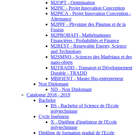
M2OPT - Optimisation
M2PIC - Projet Innovation Conception
M2PICA - Projet Innovation Conception -
Alternance
M2PPF - Physique des Plasmas et de la
Fusion
M2PROBAFI - Mathématiques
Financières : Probabilités et Finance
M2REST - Renewable Energy, Science
and Technology
M2SMNO - Sciences des Matériaux et des
nano-objets
M2TRADD - Transport et Développement
Durable - TRADD
MBIOENT - Master Bio-entrepreneur
Non Diplomant
ND - Non Diplomant
Catalogue 2018 - 2019
Bachelor
BS - Bachelor of Science de l'Ecole
polytechnique
Cycle Ingénieur
X - Diplôme d'ingénieur de l'Ecole
polytechnique
Diplôme de formation gradué de l'Ecole