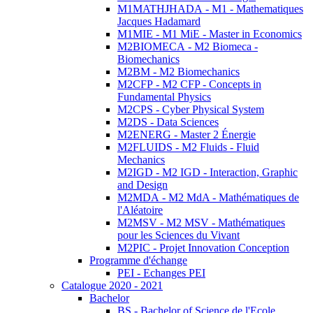
M1MATHJHADA - M1 - Mathematiques
Jacques Hadamard
M1MIE - M1 MiE - Master in Economics
M2BIOMECA - M2 Biomeca -
Biomechanics
M2BM - M2 Biomechanics
M2CFP - M2 CFP - Concepts in
Fundamental Physics
M2CPS - Cyber Physical System
M2DS - Data Sciences
M2ENERG - Master 2 Énergie
M2FLUIDS - M2 Fluids - Fluid
Mechanics
M2IGD - M2 IGD - Interaction, Graphic
and Design
M2MDA - M2 MdA - Mathématiques de
l'Aléatoire
M2MSV - M2 MSV - Mathématiques
pour les Sciences du Vivant
M2PIC - Projet Innovation Conception
Programme d'échange
PEI - Echanges PEI
Catalogue 2020 - 2021
Bachelor
BS - Bachelor of Science de l'Ecole