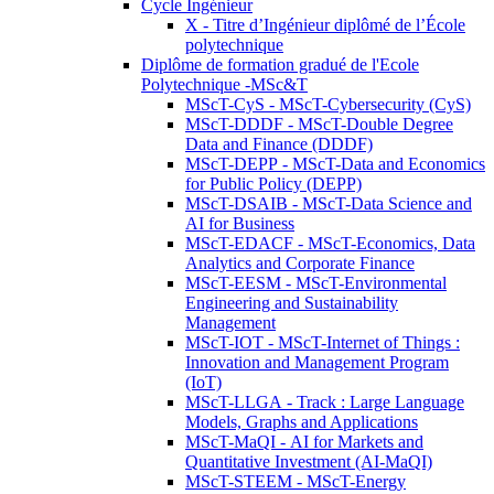
Cycle Ingénieur
X - Titre d’Ingénieur diplômé de l’École
polytechnique
Diplôme de formation gradué de l'Ecole
Polytechnique -MSc&T
MScT-CyS - MScT-Cybersecurity (CyS)
MScT-DDDF - MScT-Double Degree
Data and Finance (DDDF)
MScT-DEPP - MScT-Data and Economics
for Public Policy (DEPP)
MScT-DSAIB - MScT-Data Science and
AI for Business
MScT-EDACF - MScT-Economics, Data
Analytics and Corporate Finance
MScT-EESM - MScT-Environmental
Engineering and Sustainability
Management
MScT-IOT - MScT-Internet of Things :
Innovation and Management Program
(IoT)
MScT-LLGA - Track : Large Language
Models, Graphs and Applications
MScT-MaQI - AI for Markets and
Quantitative Investment (AI-MaQI)
MScT-STEEM - MScT-Energy