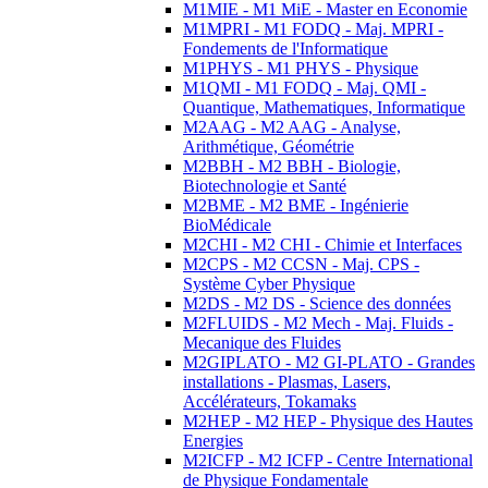
M1MIE - M1 MiE - Master en Economie
M1MPRI - M1 FODQ - Maj. MPRI -
Fondements de l'Informatique
M1PHYS - M1 PHYS - Physique
M1QMI - M1 FODQ - Maj. QMI -
Quantique, Mathematiques, Informatique
M2AAG - M2 AAG - Analyse,
Arithmétique, Géométrie
M2BBH - M2 BBH - Biologie,
Biotechnologie et Santé
M2BME - M2 BME - Ingénierie
BioMédicale
M2CHI - M2 CHI - Chimie et Interfaces
M2CPS - M2 CCSN - Maj. CPS -
Système Cyber Physique
M2DS - M2 DS - Science des données
M2FLUIDS - M2 Mech - Maj. Fluids -
Mecanique des Fluides
M2GIPLATO - M2 GI-PLATO - Grandes
installations - Plasmas, Lasers,
Accélérateurs, Tokamaks
M2HEP - M2 HEP - Physique des Hautes
Energies
M2ICFP - M2 ICFP - Centre International
de Physique Fondamentale