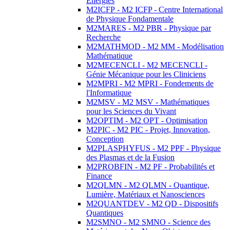
Energies
M2ICFP - M2 ICFP - Centre International
de Physique Fondamentale
M2MARES - M2 PBR - Physique par
Recherche
M2MATHMOD - M2 MM - Modélisation
Mathématique
M2MECENCLI - M2 MECENCLI -
Génie Mécanique pour les Cliniciens
M2MPRI - M2 MPRI - Fondements de
l'Informatique
M2MSV - M2 MSV - Mathématiques
pour les Sciences du Vivant
M2OPTIM - M2 OPT - Optimisation
M2PIC - M2 PIC - Projet, Innovation,
Conception
M2PLASPHYFUS - M2 PPF - Physique
des Plasmas et de la Fusion
M2PROBFIN - M2 PF - Probabilités et
Finance
M2QLMN - M2 QLMN - Quantique,
Lumière, Matériaux et Nanosciences
M2QUANTDEV - M2 QD - Dispositifs
Quantiques
M2SMNO - M2 SMNO - Science des