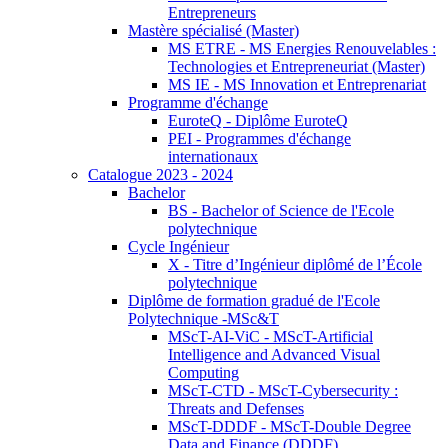
Entrepreneurs
Mastère spécialisé (Master)
MS ETRE - MS Energies Renouvelables :
Technologies et Entrepreneuriat (Master)
MS IE - MS Innovation et Entreprenariat
Programme d'échange
EuroteQ - Diplôme EuroteQ
PEI - Programmes d'échange
internationaux
Catalogue 2023 - 2024
Bachelor
BS - Bachelor of Science de l'Ecole
polytechnique
Cycle Ingénieur
X - Titre d’Ingénieur diplômé de l’École
polytechnique
Diplôme de formation gradué de l'Ecole
Polytechnique -MSc&T
MScT-AI-ViC - MScT-Artificial
Intelligence and Advanced Visual
Computing
MScT-CTD - MScT-Cybersecurity :
Threats and Defenses
MScT-DDDF - MScT-Double Degree
Data and Finance (DDDF)