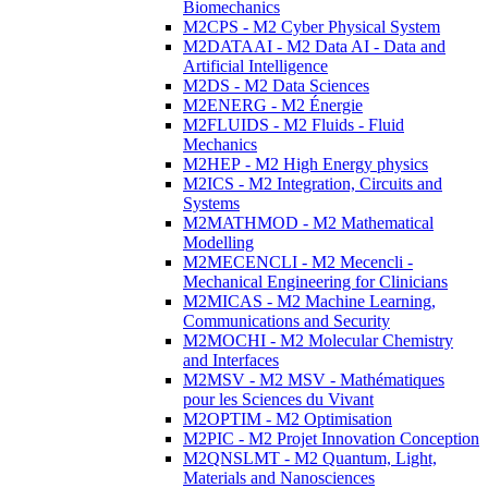
Biomechanics
M2CPS - M2 Cyber Physical System
M2DATAAI - M2 Data AI - Data and
Artificial Intelligence
M2DS - M2 Data Sciences
M2ENERG - M2 Énergie
M2FLUIDS - M2 Fluids - Fluid
Mechanics
M2HEP - M2 High Energy physics
M2ICS - M2 Integration, Circuits and
Systems
M2MATHMOD - M2 Mathematical
Modelling
M2MECENCLI - M2 Mecencli -
Mechanical Engineering for Clinicians
M2MICAS - M2 Machine Learning,
Communications and Security
M2MOCHI - M2 Molecular Chemistry
and Interfaces
M2MSV - M2 MSV - Mathématiques
pour les Sciences du Vivant
M2OPTIM - M2 Optimisation
M2PIC - M2 Projet Innovation Conception
M2QNSLMT - M2 Quantum, Light,
Materials and Nanosciences