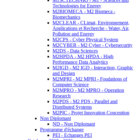
M1SCTECHNRJ - M1 - Sciences and
Technologies for Energy
M2BIOMECA - M2 Biomeca -
Biomechanics
M2CLEAR - CLimat, Environnement,
Applications et Recherche - Water, Air,
Pollution and Energy
M2CPS - Cyber Physical System
M2CYBER - M2 Cyber - Cybersecurity
M2DS - Data Sciences
M2HPDA - M2 HPDA - High
Performance Data Analytics
M2IGD - M2 IGD - Interaction, Graphic
and Design
M2MPRI - M2 MPRI - Foudations of
Computer Science
M2MPRO - M2 MPRO - Operation
Research
M2PDS - M2 PDS - Parallel and
Distributed Systems
M2PIC - Projet Innovation Conception
Non Diplomant
ND - Non Diplomant
Programme d'échange
PEI - Echanges PEI