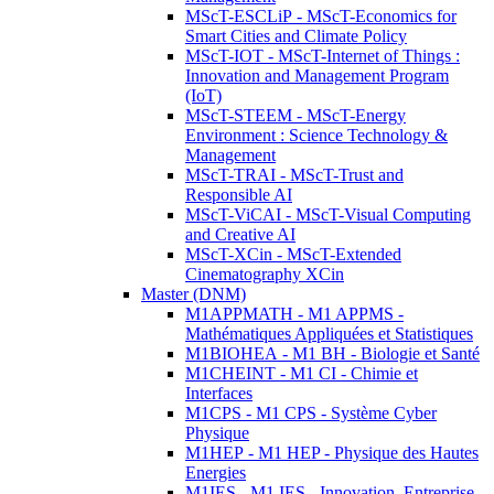
MScT-ESCLiP - MScT-Economics for
Smart Cities and Climate Policy
MScT-IOT - MScT-Internet of Things :
Innovation and Management Program
(IoT)
MScT-STEEM - MScT-Energy
Environment : Science Technology &
Management
MScT-TRAI - MScT-Trust and
Responsible AI
MScT-ViCAI - MScT-Visual Computing
and Creative AI
MScT-XCin - MScT-Extended
Cinematography XCin
Master (DNM)
M1APPMATH - M1 APPMS -
Mathématiques Appliquées et Statistiques
M1BIOHEA - M1 BH - Biologie et Santé
M1CHEINT - M1 CI - Chimie et
Interfaces
M1CPS - M1 CPS - Système Cyber
Physique
M1HEP - M1 HEP - Physique des Hautes
Energies
M1IES - M1 IES - Innovation, Entreprise