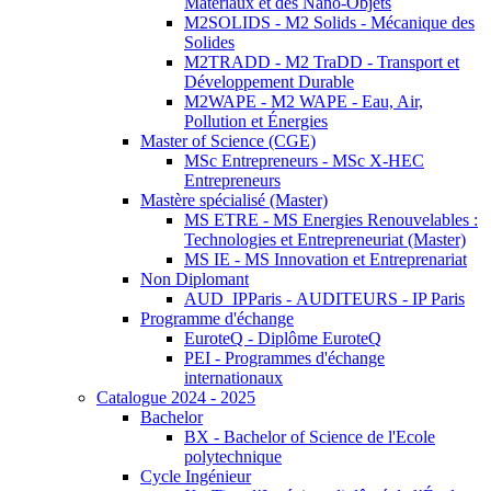
Matériaux et des Nano-Objets
M2SOLIDS - M2 Solids - Mécanique des
Solides
M2TRADD - M2 TraDD - Transport et
Développement Durable
M2WAPE - M2 WAPE - Eau, Air,
Pollution et Énergies
Master of Science (CGE)
MSc Entrepreneurs - MSc X-HEC
Entrepreneurs
Mastère spécialisé (Master)
MS ETRE - MS Energies Renouvelables :
Technologies et Entrepreneuriat (Master)
MS IE - MS Innovation et Entreprenariat
Non Diplomant
AUD_IPParis - AUDITEURS - IP Paris
Programme d'échange
EuroteQ - Diplôme EuroteQ
PEI - Programmes d'échange
internationaux
Catalogue 2024 - 2025
Bachelor
BX - Bachelor of Science de l'Ecole
polytechnique
Cycle Ingénieur