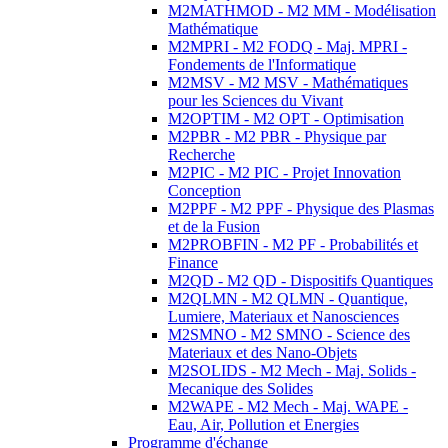
M2MATHMOD - M2 MM - Modélisation
Mathématique
M2MPRI - M2 FODQ - Maj. MPRI -
Fondements de l'Informatique
M2MSV - M2 MSV - Mathématiques
pour les Sciences du Vivant
M2OPTIM - M2 OPT - Optimisation
M2PBR - M2 PBR - Physique par
Recherche
M2PIC - M2 PIC - Projet Innovation
Conception
M2PPF - M2 PPF - Physique des Plasmas
et de la Fusion
M2PROBFIN - M2 PF - Probabilités et
Finance
M2QD - M2 QD - Dispositifs Quantiques
M2QLMN - M2 QLMN - Quantique,
Lumiere, Materiaux et Nanosciences
M2SMNO - M2 SMNO - Science des
Materiaux et des Nano-Objets
M2SOLIDS - M2 Mech - Maj. Solids -
Mecanique des Solides
M2WAPE - M2 Mech - Maj. WAPE -
Eau, Air, Pollution et Energies
Programme d'échange