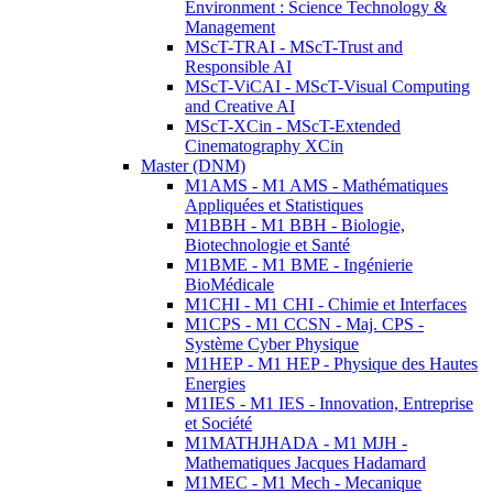
Environment : Science Technology &
Management
MScT-TRAI - MScT-Trust and
Responsible AI
MScT-ViCAI - MScT-Visual Computing
and Creative AI
MScT-XCin - MScT-Extended
Cinematography XCin
Master (DNM)
M1AMS - M1 AMS - Mathématiques
Appliquées et Statistiques
M1BBH - M1 BBH - Biologie,
Biotechnologie et Santé
M1BME - M1 BME - Ingénierie
BioMédicale
M1CHI - M1 CHI - Chimie et Interfaces
M1CPS - M1 CCSN - Maj. CPS -
Système Cyber Physique
M1HEP - M1 HEP - Physique des Hautes
Energies
M1IES - M1 IES - Innovation, Entreprise
et Société
M1MATHJHADA - M1 MJH -
Mathematiques Jacques Hadamard
M1MEC - M1 Mech - Mecanique