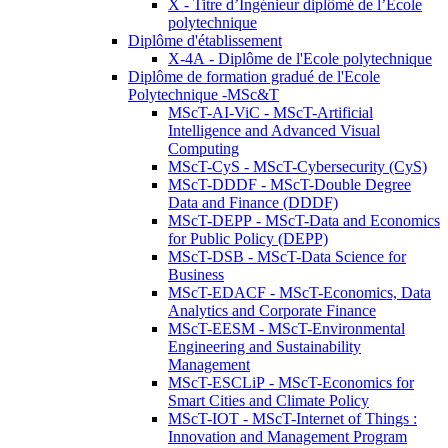
X - Titre d’Ingénieur diplômé de l’École
polytechnique
Diplôme d'établissement
X-4A - Diplôme de l'Ecole polytechnique
Diplôme de formation gradué de l'Ecole
Polytechnique -MSc&T
MScT-AI-ViC - MScT-Artificial
Intelligence and Advanced Visual
Computing
MScT-CyS - MScT-Cybersecurity (CyS)
MScT-DDDF - MScT-Double Degree
Data and Finance (DDDF)
MScT-DEPP - MScT-Data and Economics
for Public Policy (DEPP)
MScT-DSB - MScT-Data Science for
Business
MScT-EDACF - MScT-Economics, Data
Analytics and Corporate Finance
MScT-EESM - MScT-Environmental
Engineering and Sustainability
Management
MScT-ESCLiP - MScT-Economics for
Smart Cities and Climate Policy
MScT-IOT - MScT-Internet of Things :
Innovation and Management Program