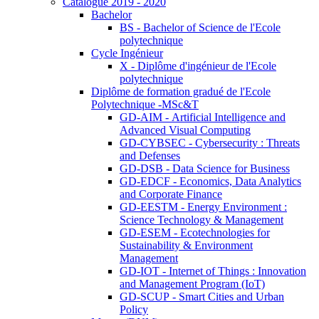
Catalogue 2019 - 2020
Bachelor
BS - Bachelor of Science de l'Ecole
polytechnique
Cycle Ingénieur
X - Diplôme d'ingénieur de l'Ecole
polytechnique
Diplôme de formation gradué de l'Ecole
Polytechnique -MSc&T
GD-AIM - Artificial Intelligence and
Advanced Visual Computing
GD-CYBSEC - Cybersecurity : Threats
and Defenses
GD-DSB - Data Science for Business
GD-EDCF - Economics, Data Analytics
and Corporate Finance
GD-EESTM - Energy Environment :
Science Technology & Management
GD-ESEM - Ecotechnologies for
Sustainability & Environment
Management
GD-IOT - Internet of Things : Innovation
and Management Program (IoT)
GD-SCUP - Smart Cities and Urban
Policy