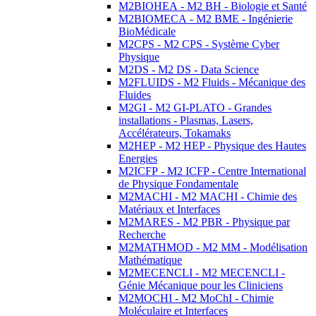
M2BIOHEA - M2 BH - Biologie et Santé
M2BIOMECA - M2 BME - Ingénierie
BioMédicale
M2CPS - M2 CPS - Système Cyber
Physique
M2DS - M2 DS - Data Science
M2FLUIDS - M2 Fluids - Mécanique des
Fluides
M2GI - M2 GI-PLATO - Grandes
installations - Plasmas, Lasers,
Accélérateurs, Tokamaks
M2HEP - M2 HEP - Physique des Hautes
Energies
M2ICFP - M2 ICFP - Centre International
de Physique Fondamentale
M2MACHI - M2 MACHI - Chimie des
Matériaux et Interfaces
M2MARES - M2 PBR - Physique par
Recherche
M2MATHMOD - M2 MM - Modélisation
Mathématique
M2MECENCLI - M2 MECENCLI -
Génie Mécanique pour les Cliniciens
M2MOCHI - M2 MoChI - Chimie
Moléculaire et Interfaces