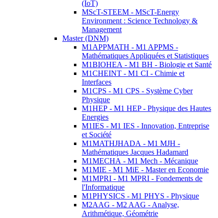
(IoT)
MScT-STEEM - MScT-Energy
Environment : Science Technology &
Management
Master (DNM)
M1APPMATH - M1 APPMS -
Mathématiques Appliquées et Statistiques
M1BIOHEA - M1 BH - Biologie et Santé
M1CHEINT - M1 CI - Chimie et
Interfaces
M1CPS - M1 CPS - Système Cyber
Physique
M1HEP - M1 HEP - Physique des Hautes
Energies
M1IES - M1 IES - Innovation, Entreprise
et Société
M1MATHJHADA - M1 MJH -
Mathématiques Jacques Hadamard
M1MECHA - M1 Mech - Mécanique
M1MIE - M1 MiE - Master en Economie
M1MPRI - M1 MPRI - Fondements de
l'Informatique
M1PHYSICS - M1 PHYS - Physique
M2AAG - M2 AAG - Analyse,
Arithmétique, Géométrie