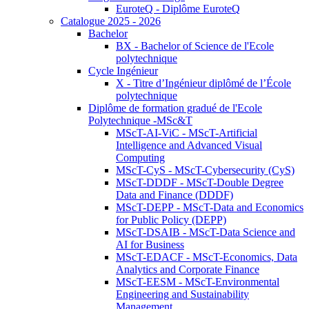
EuroteQ - Diplôme EuroteQ
Catalogue 2025 - 2026
Bachelor
BX - Bachelor of Science de l'Ecole
polytechnique
Cycle Ingénieur
X - Titre d’Ingénieur diplômé de l’École
polytechnique
Diplôme de formation gradué de l'Ecole
Polytechnique -MSc&T
MScT-AI-ViC - MScT-Artificial
Intelligence and Advanced Visual
Computing
MScT-CyS - MScT-Cybersecurity (CyS)
MScT-DDDF - MScT-Double Degree
Data and Finance (DDDF)
MScT-DEPP - MScT-Data and Economics
for Public Policy (DEPP)
MScT-DSAIB - MScT-Data Science and
AI for Business
MScT-EDACF - MScT-Economics, Data
Analytics and Corporate Finance
MScT-EESM - MScT-Environmental
Engineering and Sustainability
Management