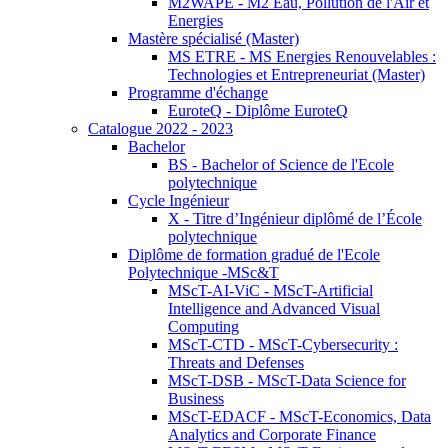
M2WAPE - M2 Eau, Pollution de l'Air et
Energies
Mastère spécialisé (Master)
MS ETRE - MS Energies Renouvelables :
Technologies et Entrepreneuriat (Master)
Programme d'échange
EuroteQ - Diplôme EuroteQ
Catalogue 2022 - 2023
Bachelor
BS - Bachelor of Science de l'Ecole
polytechnique
Cycle Ingénieur
X - Titre d’Ingénieur diplômé de l’École
polytechnique
Diplôme de formation gradué de l'Ecole
Polytechnique -MSc&T
MScT-AI-ViC - MScT-Artificial
Intelligence and Advanced Visual
Computing
MScT-CTD - MScT-Cybersecurity :
Threats and Defenses
MScT-DSB - MScT-Data Science for
Business
MScT-EDACF - MScT-Economics, Data
Analytics and Corporate Finance