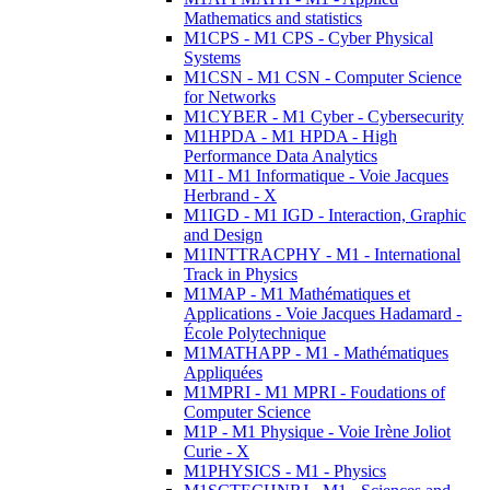
Mathematics and statistics
M1CPS - M1 CPS - Cyber Physical
Systems
M1CSN - M1 CSN - Computer Science
for Networks
M1CYBER - M1 Cyber - Cybersecurity
M1HPDA - M1 HPDA - High
Performance Data Analytics
M1I - M1 Informatique - Voie Jacques
Herbrand - X
M1IGD - M1 IGD - Interaction, Graphic
and Design
M1INTTRACPHY - M1 - International
Track in Physics
M1MAP - M1 Mathématiques et
Applications - Voie Jacques Hadamard -
École Polytechnique
M1MATHAPP - M1 - Mathématiques
Appliquées
M1MPRI - M1 MPRI - Foudations of
Computer Science
M1P - M1 Physique - Voie Irène Joliot
Curie - X
M1PHYSICS - M1 - Physics