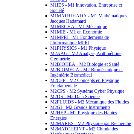
M1IES - M1 Innovation, Entreprise et
Société
M1MATHJHADA - M1 Mathématiques
Jacques Hadamard
M1MECHA - M1 Mécanique
M1MIE - M1 en Economie
M1MPRI - M1 Fondements de
l'Informatique MPRI
M1PHYSICS - M1 Physique
M2AAG - M2 Analyse, Arithmétique,
Géométrie
M2BIOHEA - M2 Biologie et Santé
M2BIOMECA - M2 Biomécanique et
Ingéniérie Biomédical
M2CFP - M2 Concepts en Physique
Fondamentale
M2CPS - M2 Système Cyber Physique
M2DS - M2 Data Science
M2FLUIDS - M2 Mécanique des Fluides
M2GI - M2 Grands Instruments
M2HEP - M2 Physique des Hautes
Energies
M2MARES - M2 Physique par Recherche
M2MATCHEINT - M2 Chimie des