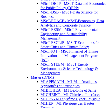
MScT-DEPP - MScT-Data and Economics
for Public Policy (DEPP)
MScT-DSB - MScT-Data Science for
Business
MScT-EDACF - MScT-Economics, Data
Analytics and Corporate Finance
MScT-EESM - MScT-Environmental
Engineering and Sustainability
Management
MScT-ESCLiP - MScT-Economics for
Smart Cities and Climate Policy
MScT-IOT - MScT-Internet of Things :
Innovation and Management Program
(IoT)
MScT-STEEM - MScT-Energy
Environment : Science Technology &
Management
Master (DNM)
M1APPMATH - M1 Mathématiques
Appliquées et Statistiques
M1BIOHEA - M1 Biologie et Santé
M1CHEINT - M1 Chimie et Interfaces
M1CPS - M1 Système Cyber Physique
M1HEP - M1 Physique des Hautes
Energies