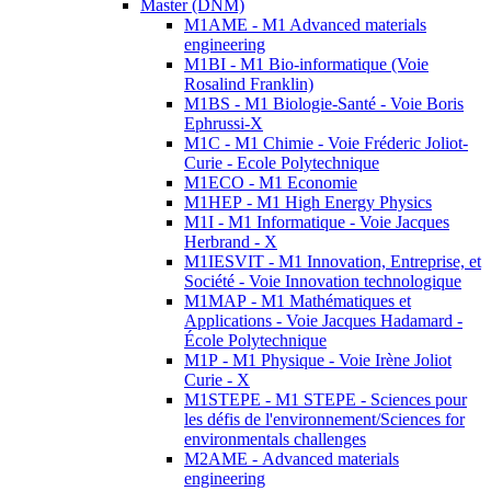
Master (DNM)
M1AME - M1 Advanced materials
engineering
M1BI - M1 Bio-informatique (Voie
Rosalind Franklin)
M1BS - M1 Biologie-Santé - Voie Boris
Ephrussi-X
M1C - M1 Chimie - Voie Fréderic Joliot-
Curie - Ecole Polytechnique
M1ECO - M1 Economie
M1HEP - M1 High Energy Physics
M1I - M1 Informatique - Voie Jacques
Herbrand - X
M1IESVIT - M1 Innovation, Entreprise, et
Société - Voie Innovation technologique
M1MAP - M1 Mathématiques et
Applications - Voie Jacques Hadamard -
École Polytechnique
M1P - M1 Physique - Voie Irène Joliot
Curie - X
M1STEPE - M1 STEPE - Sciences pour
les défis de l'environnement/Sciences for
environmentals challenges
M2AME - Advanced materials
engineering