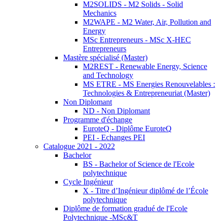
M2SOLIDS - M2 Solids - Solid
Mechanics
M2WAPE - M2 Water, Air, Pollution and
Energy
MSc Entrepreneurs - MSc X-HEC
Entrepreneurs
Mastère spécialisé (Master)
M2REST - Renewable Energy, Science
and Technology
MS ETRE - MS Energies Renouvelables :
Technologies & Entrepreneuriat (Master)
Non Diplomant
ND - Non Diplomant
Programme d'échange
EuroteQ - Diplôme EuroteQ
PEI - Echanges PEI
Catalogue 2021 - 2022
Bachelor
BS - Bachelor of Science de l'Ecole
polytechnique
Cycle Ingénieur
X - Titre d’Ingénieur diplômé de l’École
polytechnique
Diplôme de formation gradué de l'Ecole
Polytechnique -MSc&T