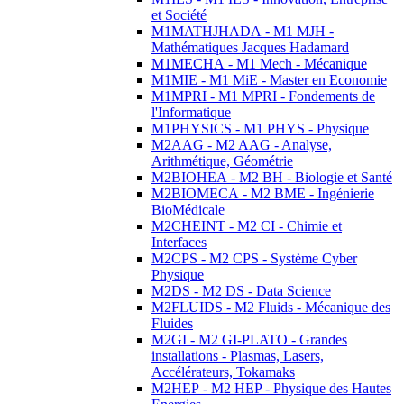
et Société
M1MATHJHADA - M1 MJH -
Mathématiques Jacques Hadamard
M1MECHA - M1 Mech - Mécanique
M1MIE - M1 MiE - Master en Economie
M1MPRI - M1 MPRI - Fondements de
l'Informatique
M1PHYSICS - M1 PHYS - Physique
M2AAG - M2 AAG - Analyse,
Arithmétique, Géométrie
M2BIOHEA - M2 BH - Biologie et Santé
M2BIOMECA - M2 BME - Ingénierie
BioMédicale
M2CHEINT - M2 CI - Chimie et
Interfaces
M2CPS - M2 CPS - Système Cyber
Physique
M2DS - M2 DS - Data Science
M2FLUIDS - M2 Fluids - Mécanique des
Fluides
M2GI - M2 GI-PLATO - Grandes
installations - Plasmas, Lasers,
Accélérateurs, Tokamaks
M2HEP - M2 HEP - Physique des Hautes