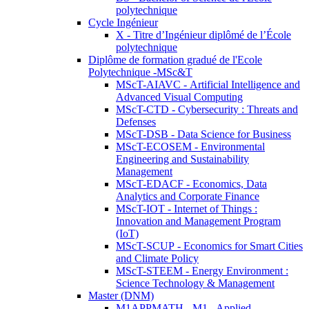
polytechnique
Cycle Ingénieur
X - Titre d’Ingénieur diplômé de l’École
polytechnique
Diplôme de formation gradué de l'Ecole
Polytechnique -MSc&T
MScT-AIAVC - Artificial Intelligence and
Advanced Visual Computing
MScT-CTD - Cybersecurity : Threats and
Defenses
MScT-DSB - Data Science for Business
MScT-ECOSEM - Environmental
Engineering and Sustainability
Management
MScT-EDACF - Economics, Data
Analytics and Corporate Finance
MScT-IOT - Internet of Things :
Innovation and Management Program
(IoT)
MScT-SCUP - Economics for Smart Cities
and Climate Policy
MScT-STEEM - Energy Environment :
Science Technology & Management
Master (DNM)
M1APPMATH - M1 - Applied