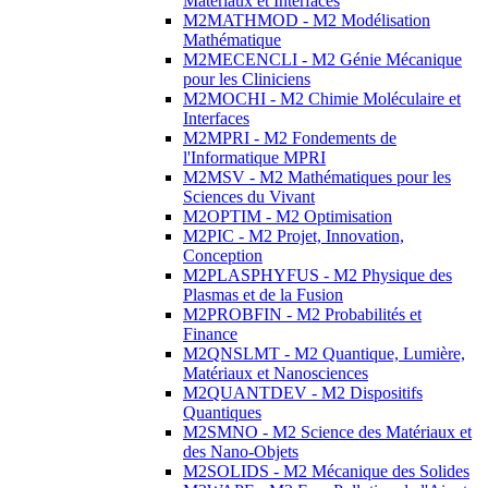
Matériaux et Interfaces
M2MATHMOD - M2 Modélisation
Mathématique
M2MECENCLI - M2 Génie Mécanique
pour les Cliniciens
M2MOCHI - M2 Chimie Moléculaire et
Interfaces
M2MPRI - M2 Fondements de
l'Informatique MPRI
M2MSV - M2 Mathématiques pour les
Sciences du Vivant
M2OPTIM - M2 Optimisation
M2PIC - M2 Projet, Innovation,
Conception
M2PLASPHYFUS - M2 Physique des
Plasmas et de la Fusion
M2PROBFIN - M2 Probabilités et
Finance
M2QNSLMT - M2 Quantique, Lumière,
Matériaux et Nanosciences
M2QUANTDEV - M2 Dispositifs
Quantiques
M2SMNO - M2 Science des Matériaux et
des Nano-Objets
M2SOLIDS - M2 Mécanique des Solides