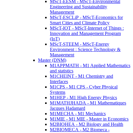
MScT-EESM - MScT-Environmental
Engineering and Sustainability
Management
MScT-ESCLiP - MScT-Economics for
Smart Cities and Climate Policy
MScT-IOT - MScT-Internet of Things :
Innovation and Management Program
(IoT)
MScT-STEEM - MScT-Energy
Environment : Science Technology &
Management
Master (DNM)
M1APPMATH - M1 Applied Mathematics
and statistics
M1CHEINT - M1 Chemistry and
Interfaces
M1CPS - M1 CPS - Cyber Physical
Systems
M1HEP - M1 High Energy Physics
M1MATHJHADA - M1 Mathematiques
Jacques Hadamard
M1MECHA - M1 Mechanics
M1MIE - M1 MIE - Master in Economics
M2BIOHEA - M2 Biology and Health
M2BIOMECA - M2 Biomeca -