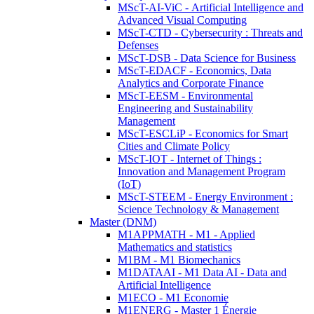
MScT-AI-ViC - Artificial Intelligence and
Advanced Visual Computing
MScT-CTD - Cybersecurity : Threats and
Defenses
MScT-DSB - Data Science for Business
MScT-EDACF - Economics, Data
Analytics and Corporate Finance
MScT-EESM - Environmental
Engineering and Sustainability
Management
MScT-ESCLiP - Economics for Smart
Cities and Climate Policy
MScT-IOT - Internet of Things :
Innovation and Management Program
(IoT)
MScT-STEEM - Energy Environment :
Science Technology & Management
Master (DNM)
M1APPMATH - M1 - Applied
Mathematics and statistics
M1BM - M1 Biomechanics
M1DATAAI - M1 Data AI - Data and
Artificial Intelligence
M1ECO - M1 Economie
M1ENERG - Master 1 Énergie