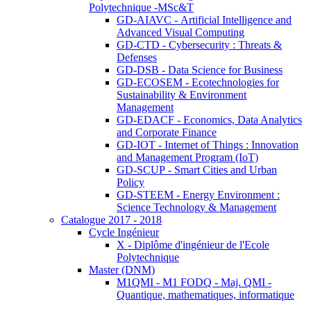
Polytechnique -MSc&T
GD-AIAVC - Artificial Intelligence and
Advanced Visual Computing
GD-CTD - Cybersecurity : Threats &
Defenses
GD-DSB - Data Science for Business
GD-ECOSEM - Ecotechnologies for
Sustainability & Environment
Management
GD-EDACF - Economics, Data Analytics
and Corporate Finance
GD-IOT - Internet of Things : Innovation
and Management Program (IoT)
GD-SCUP - Smart Cities and Urban
Policy
GD-STEEM - Energy Environment :
Science Technology & Management
Catalogue 2017 - 2018
Cycle Ingénieur
X - Diplôme d'ingénieur de l'Ecole
Polytechnique
Master (DNM)
M1QMI - M1 FODQ - Maj. QMI -
Quantique, mathematiques, informatique