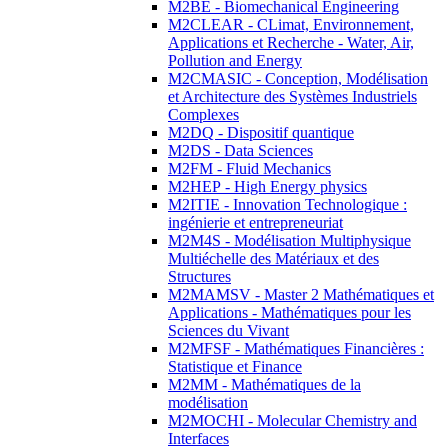
M2BE - Biomechanical Engineering
M2CLEAR - CLimat, Environnement,
Applications et Recherche - Water, Air,
Pollution and Energy
M2CMASIC - Conception, Modélisation
et Architecture des Systèmes Industriels
Complexes
M2DQ - Dispositif quantique
M2DS - Data Sciences
M2FM - Fluid Mechanics
M2HEP - High Energy physics
M2ITIE - Innovation Technologique :
ingénierie et entrepreneuriat
M2M4S - Modélisation Multiphysique
Multiéchelle des Matériaux et des
Structures
M2MAMSV - Master 2 Mathématiques et
Applications - Mathématiques pour les
Sciences du Vivant
M2MFSF - Mathématiques Financières :
Statistique et Finance
M2MM - Mathématiques de la
modélisation
M2MOCHI - Molecular Chemistry and
Interfaces