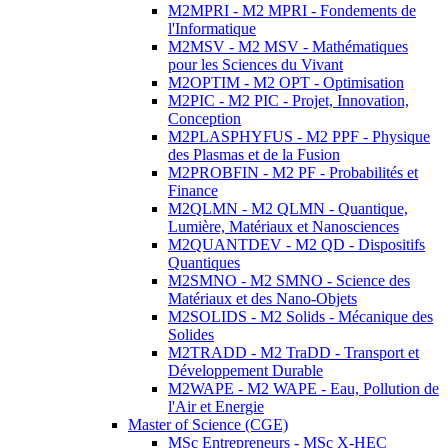
M2MPRI - M2 MPRI - Fondements de
l'Informatique
M2MSV - M2 MSV - Mathématiques
pour les Sciences du Vivant
M2OPTIM - M2 OPT - Optimisation
M2PIC - M2 PIC - Projet, Innovation,
Conception
M2PLASPHYFUS - M2 PPF - Physique
des Plasmas et de la Fusion
M2PROBFIN - M2 PF - Probabilités et
Finance
M2QLMN - M2 QLMN - Quantique,
Lumière, Matériaux et Nanosciences
M2QUANTDEV - M2 QD - Dispositifs
Quantiques
M2SMNO - M2 SMNO - Science des
Matériaux et des Nano-Objets
M2SOLIDS - M2 Solids - Mécanique des
Solides
M2TRADD - M2 TraDD - Transport et
Développement Durable
M2WAPE - M2 WAPE - Eau, Pollution de
l'Air et Energie
Master of Science (CGE)
MSc Entrepreneurs - MSc X-HEC