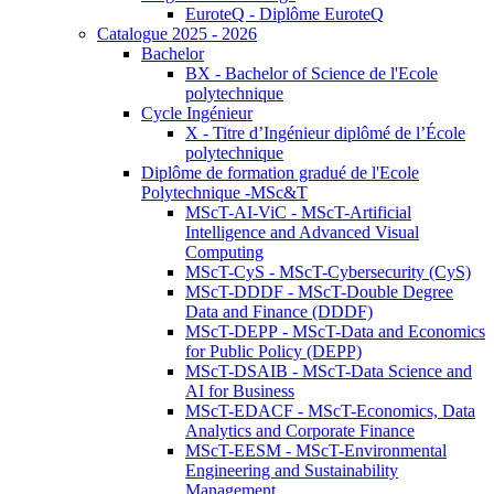
EuroteQ - Diplôme EuroteQ
Catalogue 2025 - 2026
Bachelor
BX - Bachelor of Science de l'Ecole
polytechnique
Cycle Ingénieur
X - Titre d’Ingénieur diplômé de l’École
polytechnique
Diplôme de formation gradué de l'Ecole
Polytechnique -MSc&T
MScT-AI-ViC - MScT-Artificial
Intelligence and Advanced Visual
Computing
MScT-CyS - MScT-Cybersecurity (CyS)
MScT-DDDF - MScT-Double Degree
Data and Finance (DDDF)
MScT-DEPP - MScT-Data and Economics
for Public Policy (DEPP)
MScT-DSAIB - MScT-Data Science and
AI for Business
MScT-EDACF - MScT-Economics, Data
Analytics and Corporate Finance
MScT-EESM - MScT-Environmental
Engineering and Sustainability
Management