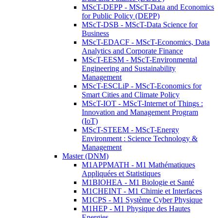
MScT-DEPP - MScT-Data and Economics
for Public Policy (DEPP)
MScT-DSB - MScT-Data Science for
Business
MScT-EDACF - MScT-Economics, Data
Analytics and Corporate Finance
MScT-EESM - MScT-Environmental
Engineering and Sustainability
Management
MScT-ESCLiP - MScT-Economics for
Smart Cities and Climate Policy
MScT-IOT - MScT-Internet of Things :
Innovation and Management Program
(IoT)
MScT-STEEM - MScT-Energy
Environment : Science Technology &
Management
Master (DNM)
M1APPMATH - M1 Mathématiques
Appliquées et Statistiques
M1BIOHEA - M1 Biologie et Santé
M1CHEINT - M1 Chimie et Interfaces
M1CPS - M1 Système Cyber Physique
M1HEP - M1 Physique des Hautes
Energies