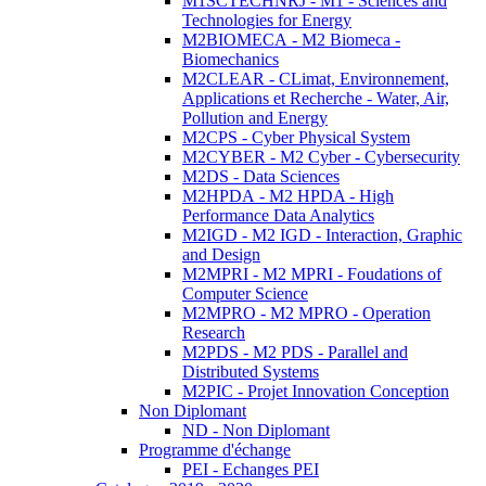
M1SCTECHNRJ - M1 - Sciences and
Technologies for Energy
M2BIOMECA - M2 Biomeca -
Biomechanics
M2CLEAR - CLimat, Environnement,
Applications et Recherche - Water, Air,
Pollution and Energy
M2CPS - Cyber Physical System
M2CYBER - M2 Cyber - Cybersecurity
M2DS - Data Sciences
M2HPDA - M2 HPDA - High
Performance Data Analytics
M2IGD - M2 IGD - Interaction, Graphic
and Design
M2MPRI - M2 MPRI - Foudations of
Computer Science
M2MPRO - M2 MPRO - Operation
Research
M2PDS - M2 PDS - Parallel and
Distributed Systems
M2PIC - Projet Innovation Conception
Non Diplomant
ND - Non Diplomant
Programme d'échange
PEI - Echanges PEI