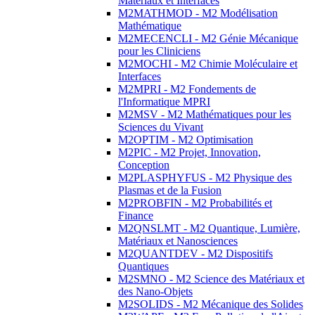
Matériaux et Interfaces
M2MATHMOD - M2 Modélisation
Mathématique
M2MECENCLI - M2 Génie Mécanique
pour les Cliniciens
M2MOCHI - M2 Chimie Moléculaire et
Interfaces
M2MPRI - M2 Fondements de
l'Informatique MPRI
M2MSV - M2 Mathématiques pour les
Sciences du Vivant
M2OPTIM - M2 Optimisation
M2PIC - M2 Projet, Innovation,
Conception
M2PLASPHYFUS - M2 Physique des
Plasmas et de la Fusion
M2PROBFIN - M2 Probabilités et
Finance
M2QNSLMT - M2 Quantique, Lumière,
Matériaux et Nanosciences
M2QUANTDEV - M2 Dispositifs
Quantiques
M2SMNO - M2 Science des Matériaux et
des Nano-Objets
M2SOLIDS - M2 Mécanique des Solides