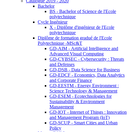
Catalogue 2019 - 2020
Bachelor
BS - Bachelor of Science de l'Ecole
polytechnique
Cycle Ingénieur
X - Diplôme d'ingénieur de l'Ecole
polytechnique
Diplôme de formation gradué de l'Ecole
Polytechnique -MSc&T
GD-AIM - Artificial Intelligence and
Advanced Visual Computing
GD-CYBSEC - Cybersecurity : Threats
and Defenses
GD-DSB - Data Science for Business
GD-EDCF - Economics, Data Analytics
and Corporate Finance
GD-EESTM - Energy Environment :
Science Technology & Management
GD-ESEM - Ecotechnologies for
Sustainability & Environment
Management
GD-IOT - Internet of Things : Innovation
and Management Program (IoT)
GD-SCUP - Smart Cities and Urban
Policy