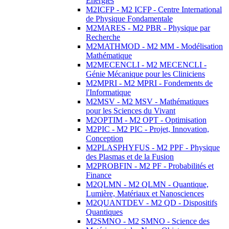
Energies
M2ICFP - M2 ICFP - Centre International
de Physique Fondamentale
M2MARES - M2 PBR - Physique par
Recherche
M2MATHMOD - M2 MM - Modélisation
Mathématique
M2MECENCLI - M2 MECENCLI -
Génie Mécanique pour les Cliniciens
M2MPRI - M2 MPRI - Fondements de
l'Informatique
M2MSV - M2 MSV - Mathématiques
pour les Sciences du Vivant
M2OPTIM - M2 OPT - Optimisation
M2PIC - M2 PIC - Projet, Innovation,
Conception
M2PLASPHYFUS - M2 PPF - Physique
des Plasmas et de la Fusion
M2PROBFIN - M2 PF - Probabilités et
Finance
M2QLMN - M2 QLMN - Quantique,
Lumière, Matériaux et Nanosciences
M2QUANTDEV - M2 QD - Dispositifs
Quantiques
M2SMNO - M2 SMNO - Science des