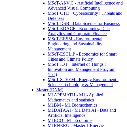
MScT-AI-ViC - Artificial Intelligence and
Advanced Visual Computing
MScT-CTD - Cybersecurity : Threats and
Defenses
MScT-DSB - Data Science for Business
MScT-EDACF - Economics, Data
Analytics and Corporate Finance
MScT-EESM - Environmental
Engineering and Sustainability
Management
MScT-ESCLiP - Economics for Smart
Cities and Climate Policy
MScT-IOT - Internet of Things :
Innovation and Management Program
(IoT)
MScT-STEEM - Energy Environment :
Science Technology & Management
Master (DNM)
M1APPMATH - M1 - Applied
Mathematics and statistics
M1BM - M1 Biomechanics
M1DATAAI - M1 Data AI - Data and
Artificial Intelligence
M1ECO - M1 Economie
M1ENERG - Master 1 Énergie