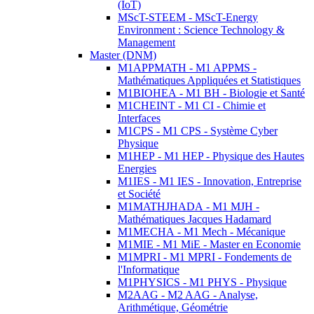
(IoT)
MScT-STEEM - MScT-Energy
Environment : Science Technology &
Management
Master (DNM)
M1APPMATH - M1 APPMS -
Mathématiques Appliquées et Statistiques
M1BIOHEA - M1 BH - Biologie et Santé
M1CHEINT - M1 CI - Chimie et
Interfaces
M1CPS - M1 CPS - Système Cyber
Physique
M1HEP - M1 HEP - Physique des Hautes
Energies
M1IES - M1 IES - Innovation, Entreprise
et Société
M1MATHJHADA - M1 MJH -
Mathématiques Jacques Hadamard
M1MECHA - M1 Mech - Mécanique
M1MIE - M1 MiE - Master en Economie
M1MPRI - M1 MPRI - Fondements de
l'Informatique
M1PHYSICS - M1 PHYS - Physique
M2AAG - M2 AAG - Analyse,
Arithmétique, Géométrie