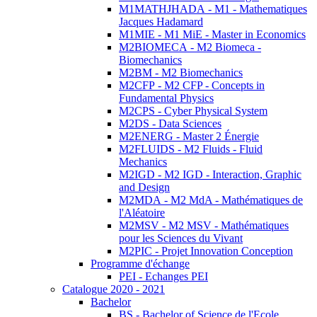
M1MATHJHADA - M1 - Mathematiques
Jacques Hadamard
M1MIE - M1 MiE - Master in Economics
M2BIOMECA - M2 Biomeca -
Biomechanics
M2BM - M2 Biomechanics
M2CFP - M2 CFP - Concepts in
Fundamental Physics
M2CPS - Cyber Physical System
M2DS - Data Sciences
M2ENERG - Master 2 Énergie
M2FLUIDS - M2 Fluids - Fluid
Mechanics
M2IGD - M2 IGD - Interaction, Graphic
and Design
M2MDA - M2 MdA - Mathématiques de
l'Aléatoire
M2MSV - M2 MSV - Mathématiques
pour les Sciences du Vivant
M2PIC - Projet Innovation Conception
Programme d'échange
PEI - Echanges PEI
Catalogue 2020 - 2021
Bachelor
BS - Bachelor of Science de l'Ecole