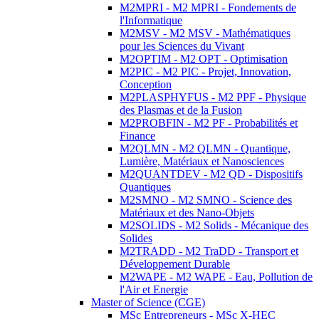
M2MPRI - M2 MPRI - Fondements de
l'Informatique
M2MSV - M2 MSV - Mathématiques
pour les Sciences du Vivant
M2OPTIM - M2 OPT - Optimisation
M2PIC - M2 PIC - Projet, Innovation,
Conception
M2PLASPHYFUS - M2 PPF - Physique
des Plasmas et de la Fusion
M2PROBFIN - M2 PF - Probabilités et
Finance
M2QLMN - M2 QLMN - Quantique,
Lumière, Matériaux et Nanosciences
M2QUANTDEV - M2 QD - Dispositifs
Quantiques
M2SMNO - M2 SMNO - Science des
Matériaux et des Nano-Objets
M2SOLIDS - M2 Solids - Mécanique des
Solides
M2TRADD - M2 TraDD - Transport et
Développement Durable
M2WAPE - M2 WAPE - Eau, Pollution de
l'Air et Energie
Master of Science (CGE)
MSc Entrepreneurs - MSc X-HEC