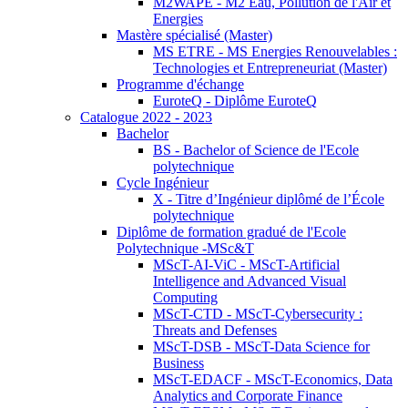
M2WAPE - M2 Eau, Pollution de l'Air et
Energies
Mastère spécialisé (Master)
MS ETRE - MS Energies Renouvelables :
Technologies et Entrepreneuriat (Master)
Programme d'échange
EuroteQ - Diplôme EuroteQ
Catalogue 2022 - 2023
Bachelor
BS - Bachelor of Science de l'Ecole
polytechnique
Cycle Ingénieur
X - Titre d’Ingénieur diplômé de l’École
polytechnique
Diplôme de formation gradué de l'Ecole
Polytechnique -MSc&T
MScT-AI-ViC - MScT-Artificial
Intelligence and Advanced Visual
Computing
MScT-CTD - MScT-Cybersecurity :
Threats and Defenses
MScT-DSB - MScT-Data Science for
Business
MScT-EDACF - MScT-Economics, Data
Analytics and Corporate Finance