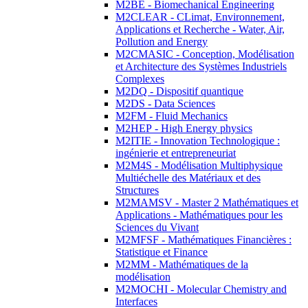
M2BE - Biomechanical Engineering
M2CLEAR - CLimat, Environnement,
Applications et Recherche - Water, Air,
Pollution and Energy
M2CMASIC - Conception, Modélisation
et Architecture des Systèmes Industriels
Complexes
M2DQ - Dispositif quantique
M2DS - Data Sciences
M2FM - Fluid Mechanics
M2HEP - High Energy physics
M2ITIE - Innovation Technologique :
ingénierie et entrepreneuriat
M2M4S - Modélisation Multiphysique
Multiéchelle des Matériaux et des
Structures
M2MAMSV - Master 2 Mathématiques et
Applications - Mathématiques pour les
Sciences du Vivant
M2MFSF - Mathématiques Financières :
Statistique et Finance
M2MM - Mathématiques de la
modélisation
M2MOCHI - Molecular Chemistry and
Interfaces