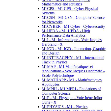
Mathematics and statistics
M1CPS - M1 CPS - Cyber Physical
Systems
M1CSN - M1 CSN - Computer Science
for Networks
M1CYBER - M1 Cyber - Cybersecurity
M1HPDA - M1 HPDA - High
Performance Data Analytics
M1I - M1 Informatique - Voie Jacques
Herbrand - X
M1IGD - M1 IGD - Interaction, Graphic
and Design
M1INTTRACPHY - M1 - International
Track in Physics
M1MAP - M1 Mathématiques et
Applications - Voie Jacques Hadamard -
École Polytechnique
M1MATHAPP - M1 - Mathématiques
Appliquées
M1MPRI - M1 MPRI - Foudations of
Computer Science
M1P - M1 Physique - Voie Irène Joliot
Curie - X
M1PHYSICS - M1 - Physics