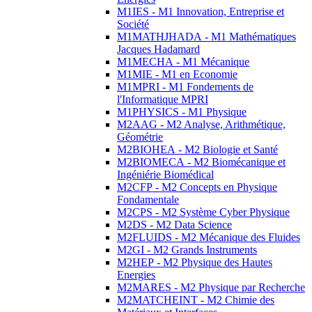
M1IES - M1 Innovation, Entreprise et
Société
M1MATHJHADA - M1 Mathématiques
Jacques Hadamard
M1MECHA - M1 Mécanique
M1MIE - M1 en Economie
M1MPRI - M1 Fondements de
l'Informatique MPRI
M1PHYSICS - M1 Physique
M2AAG - M2 Analyse, Arithmétique,
Géométrie
M2BIOHEA - M2 Biologie et Santé
M2BIOMECA - M2 Biomécanique et
Ingéniérie Biomédical
M2CFP - M2 Concepts en Physique
Fondamentale
M2CPS - M2 Système Cyber Physique
M2DS - M2 Data Science
M2FLUIDS - M2 Mécanique des Fluides
M2GI - M2 Grands Instruments
M2HEP - M2 Physique des Hautes
Energies
M2MARES - M2 Physique par Recherche
M2MATCHEINT - M2 Chimie des