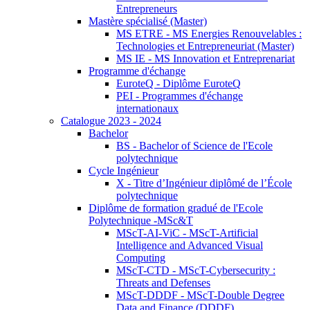
Entrepreneurs
Mastère spécialisé (Master)
MS ETRE - MS Energies Renouvelables :
Technologies et Entrepreneuriat (Master)
MS IE - MS Innovation et Entreprenariat
Programme d'échange
EuroteQ - Diplôme EuroteQ
PEI - Programmes d'échange
internationaux
Catalogue 2023 - 2024
Bachelor
BS - Bachelor of Science de l'Ecole
polytechnique
Cycle Ingénieur
X - Titre d’Ingénieur diplômé de l’École
polytechnique
Diplôme de formation gradué de l'Ecole
Polytechnique -MSc&T
MScT-AI-ViC - MScT-Artificial
Intelligence and Advanced Visual
Computing
MScT-CTD - MScT-Cybersecurity :
Threats and Defenses
MScT-DDDF - MScT-Double Degree
Data and Finance (DDDF)