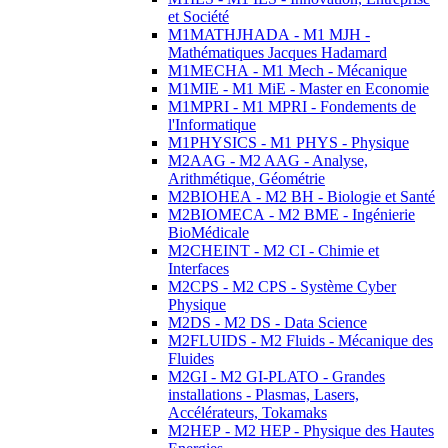
et Société
M1MATHJHADA - M1 MJH -
Mathématiques Jacques Hadamard
M1MECHA - M1 Mech - Mécanique
M1MIE - M1 MiE - Master en Economie
M1MPRI - M1 MPRI - Fondements de
l'Informatique
M1PHYSICS - M1 PHYS - Physique
M2AAG - M2 AAG - Analyse,
Arithmétique, Géométrie
M2BIOHEA - M2 BH - Biologie et Santé
M2BIOMECA - M2 BME - Ingénierie
BioMédicale
M2CHEINT - M2 CI - Chimie et
Interfaces
M2CPS - M2 CPS - Système Cyber
Physique
M2DS - M2 DS - Data Science
M2FLUIDS - M2 Fluids - Mécanique des
Fluides
M2GI - M2 GI-PLATO - Grandes
installations - Plasmas, Lasers,
Accélérateurs, Tokamaks
M2HEP - M2 HEP - Physique des Hautes