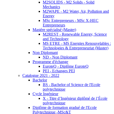
M2SOLIDS - M2 Solids - Solid
Mechanics
M2WAPE - M2 Water, Air, Pollution and
Energy
MSc Entrepreneurs - MSc X-HEC
Entrepreneurs
Mastère spécialisé (Master)
M2REST - Renewable Energy, Science
and Technology
MS ETRE - MS Energies Renouvelables :
Technologies & Entrepreneuriat (Master)
Non Diplomant
ND - Non Diplomant
Programme d'échange
EuroteQ - Diplôme EuroteQ
PEI - Echanges PEI
Catalogue 2021 - 2022
Bachelor
BS - Bachelor of Science de l'Ecole
polytechnique
Cycle Ingénieur
X - Titre d’Ingénieur diplômé de l’École
polytechnique
Diplôme de formation gradué de l'Ecole
Polytechnique -MSc&T