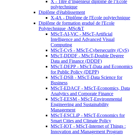
X - Titre d’Ingénieur diplômé de l’École
polytechnique
Diplôme d'établissement
X-4A - Diplôme de l'Ecole polytechnique
Diplôme de formation gradué de l'Ecole
Polytechnique -MSc&T
MScT-AI-ViC - MScT-Artificial
Intelligence and Advanced Visual
Computing
MScT-CyS - MScT-Cybersecurity (CyS)
MScT-DDDF - MScT-Double Degree
Data and Finance (DDDF)
MScT-DEPP - MScT-Data and Economics
for Public Policy (DEPP)
MScT-DSB - MScT-Data Science for
Business
MScT-EDACF - MScT-Economics, Data
Analytics and Corporate Finance
MScT-EESM - MScT-Environmental
Engineering and Sustainability
Management
MScT-ESCLiP - MScT-Economics for
Smart Cities and Climate Policy
MScT-IOT - MScT-Internet of Things :
Innovation and Management Program