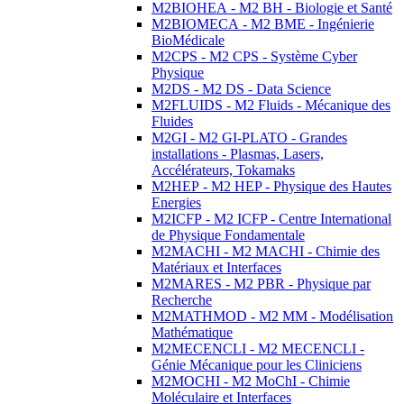
M2BIOHEA - M2 BH - Biologie et Santé
M2BIOMECA - M2 BME - Ingénierie
BioMédicale
M2CPS - M2 CPS - Système Cyber
Physique
M2DS - M2 DS - Data Science
M2FLUIDS - M2 Fluids - Mécanique des
Fluides
M2GI - M2 GI-PLATO - Grandes
installations - Plasmas, Lasers,
Accélérateurs, Tokamaks
M2HEP - M2 HEP - Physique des Hautes
Energies
M2ICFP - M2 ICFP - Centre International
de Physique Fondamentale
M2MACHI - M2 MACHI - Chimie des
Matériaux et Interfaces
M2MARES - M2 PBR - Physique par
Recherche
M2MATHMOD - M2 MM - Modélisation
Mathématique
M2MECENCLI - M2 MECENCLI -
Génie Mécanique pour les Cliniciens
M2MOCHI - M2 MoChI - Chimie
Moléculaire et Interfaces