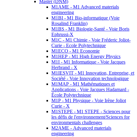
Master (DNM)
M1AME - M1 Advanced materials
engineering
M1BI - M1 Bio-informatique (Voie
Rosalind Franklin)
M1BS - M1 Biologie-Santé - Voie Boris
Ephrussi-X
M1C - M1 Chimie - Voie Fréderic Joliot-
Curie - Ecole Polytechnique
M1ECO - M1 Economie
M1HEP - M1 High Energy Physics
M1I - M1 Informatique - Voie Jacques
Herbrand - X
M1IESVIT - M1 Innovation, Entreprise, et
Société - Voie Innovation technologique
M1MAP - M1 Mathématiques et
Applications - Voie Jacques Hadamard -
École Polytechnique
M1P - M1 Physique - Voie Irène Joliot
Curie - X
M1STEPE - M1 STEPE - Sciences pour
les défis de l'environnement/Sciences for
environmentals challenges
M2AME - Advanced materials
engineering