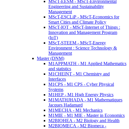
MScT-EESM - MScT-Environmental
Engineering and Sustainability
Management
MScT-ESCLiP - MScT-Economics for
Smart Cities and Climate Policy
MScT-IOT - MScT-Internet of Things :
Innovation and Management Program
(IoT)
MScT-STEEM - MScT-Energy
Environment : Science Technology &
Management
Master (DNM)
M1APPMATH - M1 Applied Mathematics
and statistics
M1CHEINT - M1 Chemistry and
Interfaces
M1CPS - M1 CPS - Cyber Physical
Systems
M1HEP - M1 High Energy Physics
M1MATHJHADA - M1 Mathematiques
Jacques Hadamard
M1MECHA - M1 Mechanics
M1MIE - M1 MIE - Master in Economics
M2BIOHEA - M2 Biology and Health
M2BIOMECA - M2 Biomeca -