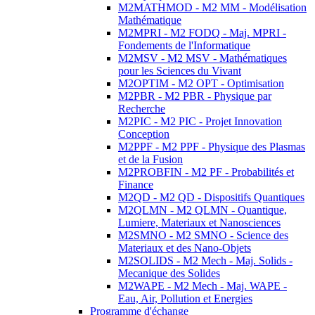
M2MATHMOD - M2 MM - Modélisation
Mathématique
M2MPRI - M2 FODQ - Maj. MPRI -
Fondements de l'Informatique
M2MSV - M2 MSV - Mathématiques
pour les Sciences du Vivant
M2OPTIM - M2 OPT - Optimisation
M2PBR - M2 PBR - Physique par
Recherche
M2PIC - M2 PIC - Projet Innovation
Conception
M2PPF - M2 PPF - Physique des Plasmas
et de la Fusion
M2PROBFIN - M2 PF - Probabilités et
Finance
M2QD - M2 QD - Dispositifs Quantiques
M2QLMN - M2 QLMN - Quantique,
Lumiere, Materiaux et Nanosciences
M2SMNO - M2 SMNO - Science des
Materiaux et des Nano-Objets
M2SOLIDS - M2 Mech - Maj. Solids -
Mecanique des Solides
M2WAPE - M2 Mech - Maj. WAPE -
Eau, Air, Pollution et Energies
Programme d'échange