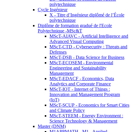
polytechnique
Cycle Ingénieur
X - Titre d’Ingénieur diplômé de l’École
polytechnique
Diplôme de formation gradué de l'Ecole
Polytechnique -MSc&T
MScT-AIAVC - Artificial Intelligence and
Advanced Visual Computing
MScT-CTD - Cybersecurity : Threats and
Defenses
MScT-DSB - Data Science for Business
MScT-ECOSEM - Environmental
Engineering and Sustainability
Management
MScT-EDACF - Economics, Data
Analytics and Corporate Finance
MScT-IOT - Internet of Things :
Innovation and Management Program
(IoT)
MScT-SCUP - Economics for Smart Cities
and Climate Policy
MScT-STEEM - Energy Environment :
Science Technology & Management
Master (DNM)
M1APPMATH - M1 - Applied