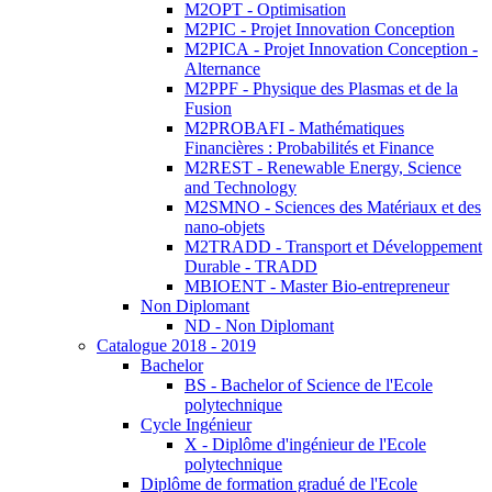
M2OPT - Optimisation
M2PIC - Projet Innovation Conception
M2PICA - Projet Innovation Conception -
Alternance
M2PPF - Physique des Plasmas et de la
Fusion
M2PROBAFI - Mathématiques
Financières : Probabilités et Finance
M2REST - Renewable Energy, Science
and Technology
M2SMNO - Sciences des Matériaux et des
nano-objets
M2TRADD - Transport et Développement
Durable - TRADD
MBIOENT - Master Bio-entrepreneur
Non Diplomant
ND - Non Diplomant
Catalogue 2018 - 2019
Bachelor
BS - Bachelor of Science de l'Ecole
polytechnique
Cycle Ingénieur
X - Diplôme d'ingénieur de l'Ecole
polytechnique
Diplôme de formation gradué de l'Ecole