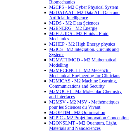
Biomechanics
M2CPS - M2 Cyber Physical System
M2DATAAI - M2 Data AI - Data and
Artificial Intelligence
M2DS - M2 Data Sciences
M2ENERG - M2 Énergie
M2FLUIDS - M2 Fluids - Fluid
Mechanics
M2HEP - M2 High Energy physics
M2ICS - M2 Integration, Circuits and
Systems
M2MATHMOD - M2 Mathematical
Modelling
M2MECENCLI - M2 Mecencli -
Mechanical Engineering for Clinicians
M2MICAS - M2 Machine Learning,
Communications and Security
M2MOCHI - M2 Molecular Chemistry
and Interfaces
M2MSV - M2 MSV - Mathématiques
pour les Sciences du Vivant
M2OPTIM - M2 Optimisation
M2PIC - M2 Projet Innovation Conception
M2QNSLMT - M2 Quantum, Light,
Materials and Nanosciences