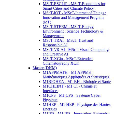
MScT-ESCLiP - MScT-Economics for
Smart Cities and Climate Policy
MScT-IOT - MScT-Internet of Things :
Innovation and Management Program
(IoT)
MScT-STEEM - MScT-Energy
Environment : Science Technology &
Management
MScT-TRAI - MScT-Trust and
Responsible AI
MScT-ViCAI - MScT-Visual Computing
and Creative AI
MScT-XCin - MScT-Extended
Cinematography XCin
Master (DNM)
M1APPMATH - M1 APPMS -
Mathématiques Appliquées et Statistiques
M1BIOHEA - M1 BH - Biologie et Santé
M1CHEINT - M1 CI - Chimie et
Interfaces
M1CPS - M1 CPS - Système Cyber
Physique
M1HEP - M1 HEP - Physique des Hautes
Energies
M1IES - M1 IES - Innovation, Entreprise