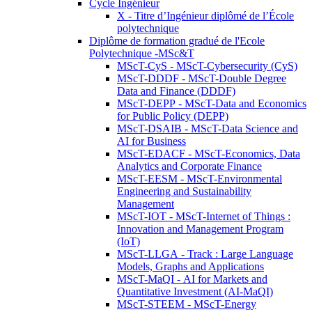
Cycle Ingénieur
X - Titre d’Ingénieur diplômé de l’École
polytechnique
Diplôme de formation gradué de l'Ecole
Polytechnique -MSc&T
MScT-CyS - MScT-Cybersecurity (CyS)
MScT-DDDF - MScT-Double Degree
Data and Finance (DDDF)
MScT-DEPP - MScT-Data and Economics
for Public Policy (DEPP)
MScT-DSAIB - MScT-Data Science and
AI for Business
MScT-EDACF - MScT-Economics, Data
Analytics and Corporate Finance
MScT-EESM - MScT-Environmental
Engineering and Sustainability
Management
MScT-IOT - MScT-Internet of Things :
Innovation and Management Program
(IoT)
MScT-LLGA - Track : Large Language
Models, Graphs and Applications
MScT-MaQI - AI for Markets and
Quantitative Investment (AI-MaQI)
MScT-STEEM - MScT-Energy