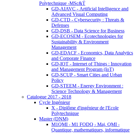
Polytechnique -MSc&T
GD-AIAVC - Artificial Intelligence and
Advanced Visual Computing
GD-CTD - Cybersecurity : Threats &
Defenses
GD-DSB - Data Science for Business
GD-ECOSEM - Ecotechnologies for
Sustainability & Environment
Management
GD-EDACF - Economics, Data Analytics
and Corporate Finance
GD-IOT - Internet of Things : Innovation
and Management Program (IoT)
GD-SCUP - Smart Cities and Urban
Policy
GD-STEEM - Energy Environment :
Science Technology & Management
Catalogue 2017 - 2018
Cycle Ingénieur
X - Diplôme d'ingénieur de l'Ecole
Polytechnique
Master (DNM)
M1QMI - M1 FODQ - Maj. QMI -
Quantique, mathematiques, informatique