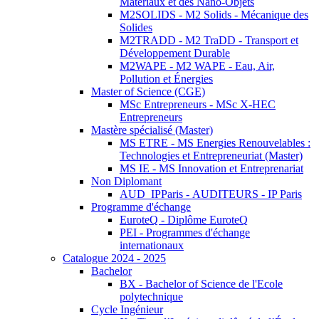
Matériaux et des Nano-Objets
M2SOLIDS - M2 Solids - Mécanique des
Solides
M2TRADD - M2 TraDD - Transport et
Développement Durable
M2WAPE - M2 WAPE - Eau, Air,
Pollution et Énergies
Master of Science (CGE)
MSc Entrepreneurs - MSc X-HEC
Entrepreneurs
Mastère spécialisé (Master)
MS ETRE - MS Energies Renouvelables :
Technologies et Entrepreneuriat (Master)
MS IE - MS Innovation et Entreprenariat
Non Diplomant
AUD_IPParis - AUDITEURS - IP Paris
Programme d'échange
EuroteQ - Diplôme EuroteQ
PEI - Programmes d'échange
internationaux
Catalogue 2024 - 2025
Bachelor
BX - Bachelor of Science de l'Ecole
polytechnique
Cycle Ingénieur