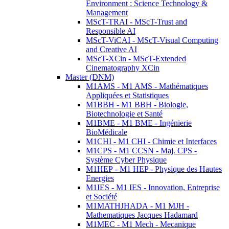
Environment : Science Technology &
Management
MScT-TRAI - MScT-Trust and
Responsible AI
MScT-ViCAI - MScT-Visual Computing
and Creative AI
MScT-XCin - MScT-Extended
Cinematography XCin
Master (DNM)
M1AMS - M1 AMS - Mathématiques
Appliquées et Statistiques
M1BBH - M1 BBH - Biologie,
Biotechnologie et Santé
M1BME - M1 BME - Ingénierie
BioMédicale
M1CHI - M1 CHI - Chimie et Interfaces
M1CPS - M1 CCSN - Maj. CPS -
Système Cyber Physique
M1HEP - M1 HEP - Physique des Hautes
Energies
M1IES - M1 IES - Innovation, Entreprise
et Société
M1MATHJHADA - M1 MJH -
Mathematiques Jacques Hadamard
M1MEC - M1 Mech - Mecanique