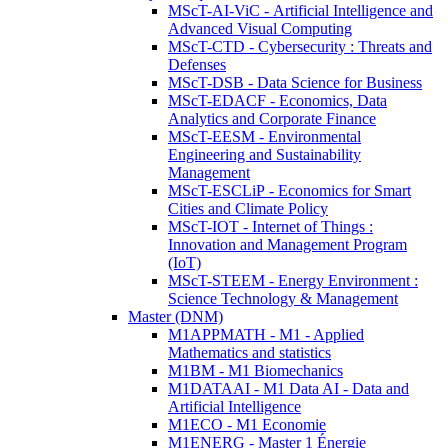
MScT-AI-ViC - Artificial Intelligence and
Advanced Visual Computing
MScT-CTD - Cybersecurity : Threats and
Defenses
MScT-DSB - Data Science for Business
MScT-EDACF - Economics, Data
Analytics and Corporate Finance
MScT-EESM - Environmental
Engineering and Sustainability
Management
MScT-ESCLiP - Economics for Smart
Cities and Climate Policy
MScT-IOT - Internet of Things :
Innovation and Management Program
(IoT)
MScT-STEEM - Energy Environment :
Science Technology & Management
Master (DNM)
M1APPMATH - M1 - Applied
Mathematics and statistics
M1BM - M1 Biomechanics
M1DATAAI - M1 Data AI - Data and
Artificial Intelligence
M1ECO - M1 Economie
M1ENERG - Master 1 Énergie