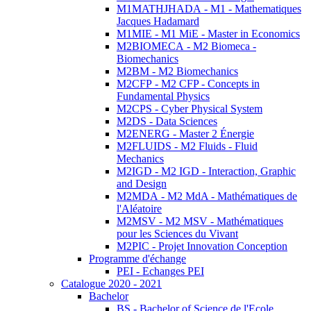
M1MATHJHADA - M1 - Mathematiques
Jacques Hadamard
M1MIE - M1 MiE - Master in Economics
M2BIOMECA - M2 Biomeca -
Biomechanics
M2BM - M2 Biomechanics
M2CFP - M2 CFP - Concepts in
Fundamental Physics
M2CPS - Cyber Physical System
M2DS - Data Sciences
M2ENERG - Master 2 Énergie
M2FLUIDS - M2 Fluids - Fluid
Mechanics
M2IGD - M2 IGD - Interaction, Graphic
and Design
M2MDA - M2 MdA - Mathématiques de
l'Aléatoire
M2MSV - M2 MSV - Mathématiques
pour les Sciences du Vivant
M2PIC - Projet Innovation Conception
Programme d'échange
PEI - Echanges PEI
Catalogue 2020 - 2021
Bachelor
BS - Bachelor of Science de l'Ecole