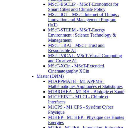
MScT-ESCLiP - MScT-Economics for
Smart Cities and Climate Policy
MScT-IOT - MScT-Internet of Things :
Innovation and Management Program
(IoT)
MScT-STEEM - MScT-Energy
Environment : Science Technology &
Management
MScT-TRAI - MScT-Trust and
Responsible AI
MScT-ViCAI - MScT-Visual Computing
and Creative AI
MScT-XCin - MScT-Extended
Cinematography XCin
Master (DNM)
M1APPMATH - M1 APPMS -
Mathématiques Appliquées et Statistiques
M1BIOHEA - M1 BH - Biologie et Santé
M1CHEINT - M1 CI - Chimie et
Interfaces
M1CPS - M1 CPS - Système Cyber
Physique
M1HEP - M1 HEP - Physique des Hautes
Energies
M1IES - M1 IES - Innovation, Entreprise