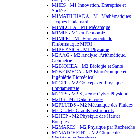
M1IES - M1 Innovation, Entreprise et
Société
M1MATHJHADA - M1 Mathématiques
Jacques Hadamard
M1MECHA - M1 Mécanique
M1MIE - M1 en Economie
M1MPRI - M1 Fondements de
l'Informatique MPRI
M1PHYSICS - M1 Physique
M2AAG - M2 Analyse, Arithmétique,
Géométrie
M2BIOHEA - M2 Biologie et Santé
M2BIOMECA - M2 Biomécanique et
Ingéniérie Biomédical
M2CFP - M2 Concepts en Physique
Fondamentale
M2CPS - M2 Système Cyber Physique
M2DS - M2 Data Science
M2FLUIDS - M2 Mécanique des Fluides
M2GI - M2 Grands Instruments
M2HEP - M2 Physique des Hautes
Energies
M2MARES - M2 Physique par Recherche
M2MATCHEINT - M2 Chimie des