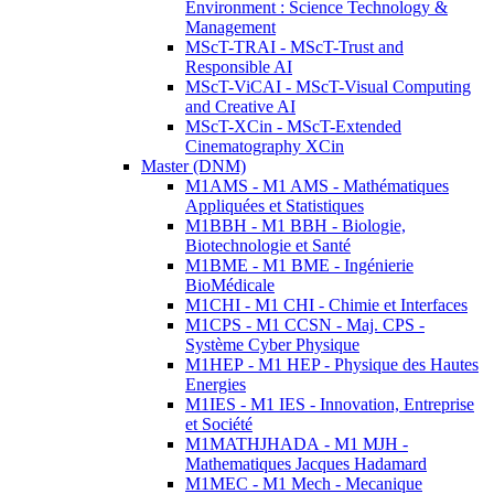
Environment : Science Technology &
Management
MScT-TRAI - MScT-Trust and
Responsible AI
MScT-ViCAI - MScT-Visual Computing
and Creative AI
MScT-XCin - MScT-Extended
Cinematography XCin
Master (DNM)
M1AMS - M1 AMS - Mathématiques
Appliquées et Statistiques
M1BBH - M1 BBH - Biologie,
Biotechnologie et Santé
M1BME - M1 BME - Ingénierie
BioMédicale
M1CHI - M1 CHI - Chimie et Interfaces
M1CPS - M1 CCSN - Maj. CPS -
Système Cyber Physique
M1HEP - M1 HEP - Physique des Hautes
Energies
M1IES - M1 IES - Innovation, Entreprise
et Société
M1MATHJHADA - M1 MJH -
Mathematiques Jacques Hadamard
M1MEC - M1 Mech - Mecanique