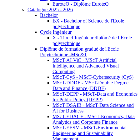
EuroteQ - Diplôme EuroteQ
Catalogue 2025 - 2026
Bachelor
BX - Bachelor of Science de l'Ecole
polytechnique
Cycle Ingénieur
X - Titre d’Ingénieur diplômé de l’École
polytechnique
Diplôme de formation gradué de l'Ecole
Polytechnique -MSc&T
MScT-AI-ViC - MScT-Artificial
Intelligence and Advanced Visual
Computing
MScT-CyS - MScT-Cybersecurity (CyS)
MScT-DDDF - MScT-Double Degree
Data and Finance (DDDF)
MScT-DEPP - MScT-Data and Economics
for Public Policy (DEPP)
MScT-DSAIB - MScT-Data Science and
AI for Business
MScT-EDACF - MScT-Economics, Data
Analytics and Corporate Finance
MScT-EESM - MScT-Environmental
Engineering and Sustainability
Management