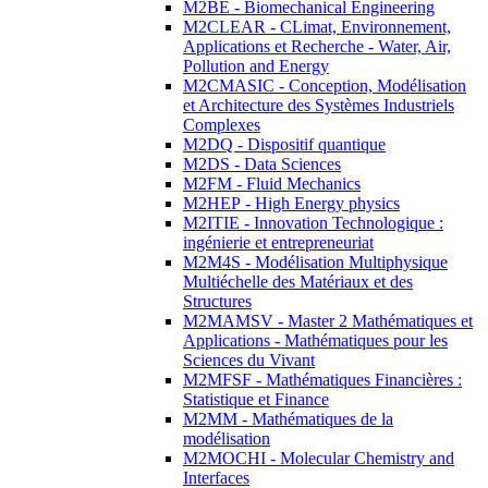
M2BE - Biomechanical Engineering
M2CLEAR - CLimat, Environnement,
Applications et Recherche - Water, Air,
Pollution and Energy
M2CMASIC - Conception, Modélisation
et Architecture des Systèmes Industriels
Complexes
M2DQ - Dispositif quantique
M2DS - Data Sciences
M2FM - Fluid Mechanics
M2HEP - High Energy physics
M2ITIE - Innovation Technologique :
ingénierie et entrepreneuriat
M2M4S - Modélisation Multiphysique
Multiéchelle des Matériaux et des
Structures
M2MAMSV - Master 2 Mathématiques et
Applications - Mathématiques pour les
Sciences du Vivant
M2MFSF - Mathématiques Financières :
Statistique et Finance
M2MM - Mathématiques de la
modélisation
M2MOCHI - Molecular Chemistry and
Interfaces