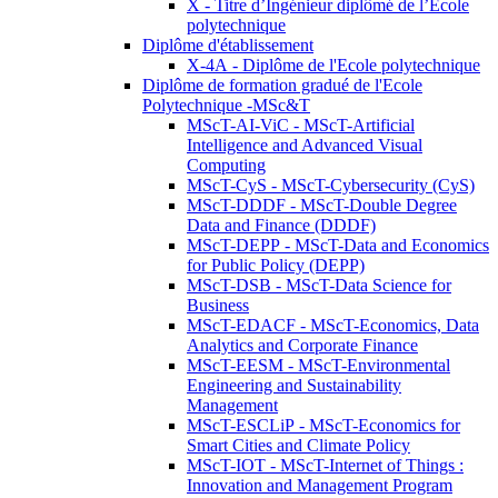
X - Titre d’Ingénieur diplômé de l’École
polytechnique
Diplôme d'établissement
X-4A - Diplôme de l'Ecole polytechnique
Diplôme de formation gradué de l'Ecole
Polytechnique -MSc&T
MScT-AI-ViC - MScT-Artificial
Intelligence and Advanced Visual
Computing
MScT-CyS - MScT-Cybersecurity (CyS)
MScT-DDDF - MScT-Double Degree
Data and Finance (DDDF)
MScT-DEPP - MScT-Data and Economics
for Public Policy (DEPP)
MScT-DSB - MScT-Data Science for
Business
MScT-EDACF - MScT-Economics, Data
Analytics and Corporate Finance
MScT-EESM - MScT-Environmental
Engineering and Sustainability
Management
MScT-ESCLiP - MScT-Economics for
Smart Cities and Climate Policy
MScT-IOT - MScT-Internet of Things :
Innovation and Management Program