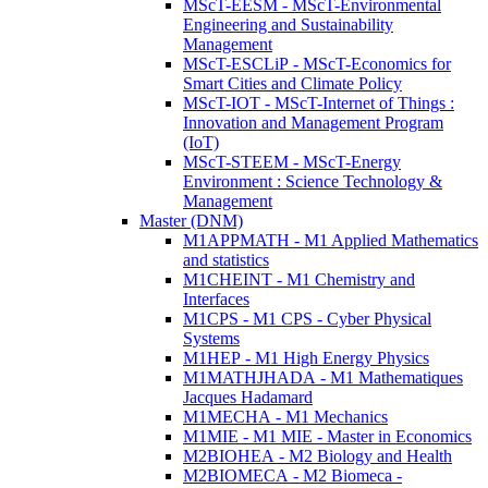
MScT-EESM - MScT-Environmental
Engineering and Sustainability
Management
MScT-ESCLiP - MScT-Economics for
Smart Cities and Climate Policy
MScT-IOT - MScT-Internet of Things :
Innovation and Management Program
(IoT)
MScT-STEEM - MScT-Energy
Environment : Science Technology &
Management
Master (DNM)
M1APPMATH - M1 Applied Mathematics
and statistics
M1CHEINT - M1 Chemistry and
Interfaces
M1CPS - M1 CPS - Cyber Physical
Systems
M1HEP - M1 High Energy Physics
M1MATHJHADA - M1 Mathematiques
Jacques Hadamard
M1MECHA - M1 Mechanics
M1MIE - M1 MIE - Master in Economics
M2BIOHEA - M2 Biology and Health
M2BIOMECA - M2 Biomeca -