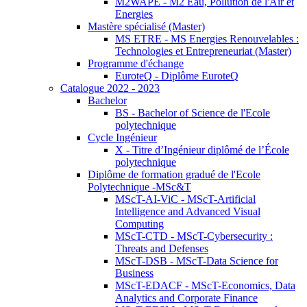
M2WAPE - M2 Eau, Pollution de l'Air et
Energies
Mastère spécialisé (Master)
MS ETRE - MS Energies Renouvelables :
Technologies et Entrepreneuriat (Master)
Programme d'échange
EuroteQ - Diplôme EuroteQ
Catalogue 2022 - 2023
Bachelor
BS - Bachelor of Science de l'Ecole
polytechnique
Cycle Ingénieur
X - Titre d’Ingénieur diplômé de l’École
polytechnique
Diplôme de formation gradué de l'Ecole
Polytechnique -MSc&T
MScT-AI-ViC - MScT-Artificial
Intelligence and Advanced Visual
Computing
MScT-CTD - MScT-Cybersecurity :
Threats and Defenses
MScT-DSB - MScT-Data Science for
Business
MScT-EDACF - MScT-Economics, Data
Analytics and Corporate Finance