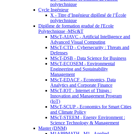
polytechnique
Cycle Ingénieur
X - Titre d’Ingénieur diplômé de l’École
polytechnique
Diplôme de formation gradué de l'Ecole
Polytechnique -MSc&T
MScT-AIAVC - Artificial Intelligence and
Advanced Visual Computing
MScT-CTD - Cybersecurity : Threats and
Defenses
MScT-DSB - Data Science for Business
MScT-ECOSEM - Environmental
Engineering and Sustainability
Management
MScT-EDACF - Economics, Data
Analytics and Corporate Finance
MScT-IOT - Internet of Things :
Innovation and Management Program
(IoT)
MScT-SCUP - Economics for Smart Cities
and Climate Policy
MScT-STEEM - Energy Environment :
Science Technology & Management
Master (DNM)
M1APPMATH - M1 - Applied