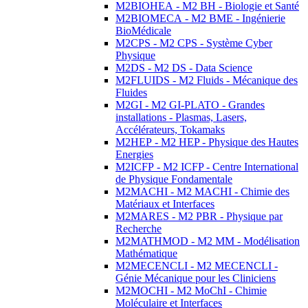
M2BIOHEA - M2 BH - Biologie et Santé
M2BIOMECA - M2 BME - Ingénierie
BioMédicale
M2CPS - M2 CPS - Système Cyber
Physique
M2DS - M2 DS - Data Science
M2FLUIDS - M2 Fluids - Mécanique des
Fluides
M2GI - M2 GI-PLATO - Grandes
installations - Plasmas, Lasers,
Accélérateurs, Tokamaks
M2HEP - M2 HEP - Physique des Hautes
Energies
M2ICFP - M2 ICFP - Centre International
de Physique Fondamentale
M2MACHI - M2 MACHI - Chimie des
Matériaux et Interfaces
M2MARES - M2 PBR - Physique par
Recherche
M2MATHMOD - M2 MM - Modélisation
Mathématique
M2MECENCLI - M2 MECENCLI -
Génie Mécanique pour les Cliniciens
M2MOCHI - M2 MoChI - Chimie
Moléculaire et Interfaces