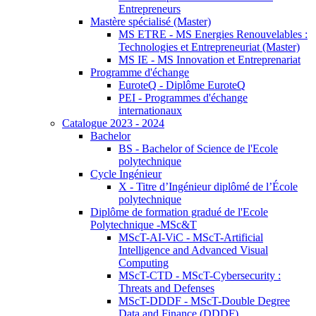
Entrepreneurs
Mastère spécialisé (Master)
MS ETRE - MS Energies Renouvelables :
Technologies et Entrepreneuriat (Master)
MS IE - MS Innovation et Entreprenariat
Programme d'échange
EuroteQ - Diplôme EuroteQ
PEI - Programmes d'échange
internationaux
Catalogue 2023 - 2024
Bachelor
BS - Bachelor of Science de l'Ecole
polytechnique
Cycle Ingénieur
X - Titre d’Ingénieur diplômé de l’École
polytechnique
Diplôme de formation gradué de l'Ecole
Polytechnique -MSc&T
MScT-AI-ViC - MScT-Artificial
Intelligence and Advanced Visual
Computing
MScT-CTD - MScT-Cybersecurity :
Threats and Defenses
MScT-DDDF - MScT-Double Degree
Data and Finance (DDDF)