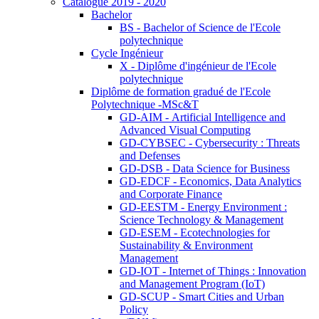
Catalogue 2019 - 2020
Bachelor
BS - Bachelor of Science de l'Ecole
polytechnique
Cycle Ingénieur
X - Diplôme d'ingénieur de l'Ecole
polytechnique
Diplôme de formation gradué de l'Ecole
Polytechnique -MSc&T
GD-AIM - Artificial Intelligence and
Advanced Visual Computing
GD-CYBSEC - Cybersecurity : Threats
and Defenses
GD-DSB - Data Science for Business
GD-EDCF - Economics, Data Analytics
and Corporate Finance
GD-EESTM - Energy Environment :
Science Technology & Management
GD-ESEM - Ecotechnologies for
Sustainability & Environment
Management
GD-IOT - Internet of Things : Innovation
and Management Program (IoT)
GD-SCUP - Smart Cities and Urban
Policy