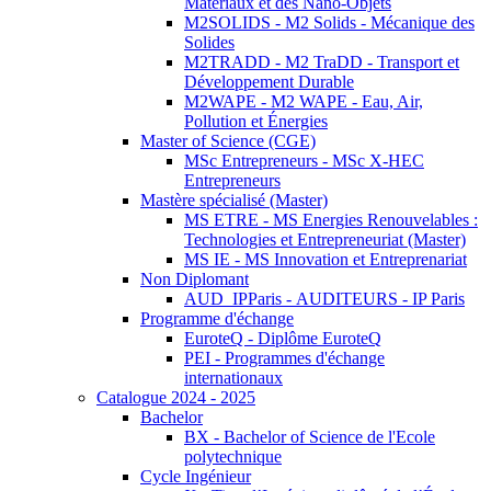
Matériaux et des Nano-Objets
M2SOLIDS - M2 Solids - Mécanique des
Solides
M2TRADD - M2 TraDD - Transport et
Développement Durable
M2WAPE - M2 WAPE - Eau, Air,
Pollution et Énergies
Master of Science (CGE)
MSc Entrepreneurs - MSc X-HEC
Entrepreneurs
Mastère spécialisé (Master)
MS ETRE - MS Energies Renouvelables :
Technologies et Entrepreneuriat (Master)
MS IE - MS Innovation et Entreprenariat
Non Diplomant
AUD_IPParis - AUDITEURS - IP Paris
Programme d'échange
EuroteQ - Diplôme EuroteQ
PEI - Programmes d'échange
internationaux
Catalogue 2024 - 2025
Bachelor
BX - Bachelor of Science de l'Ecole
polytechnique
Cycle Ingénieur