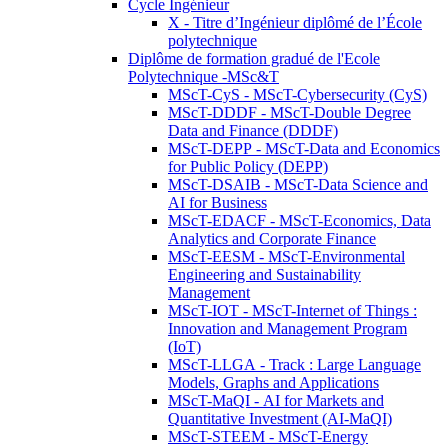
Cycle Ingénieur
X - Titre d’Ingénieur diplômé de l’École
polytechnique
Diplôme de formation gradué de l'Ecole
Polytechnique -MSc&T
MScT-CyS - MScT-Cybersecurity (CyS)
MScT-DDDF - MScT-Double Degree
Data and Finance (DDDF)
MScT-DEPP - MScT-Data and Economics
for Public Policy (DEPP)
MScT-DSAIB - MScT-Data Science and
AI for Business
MScT-EDACF - MScT-Economics, Data
Analytics and Corporate Finance
MScT-EESM - MScT-Environmental
Engineering and Sustainability
Management
MScT-IOT - MScT-Internet of Things :
Innovation and Management Program
(IoT)
MScT-LLGA - Track : Large Language
Models, Graphs and Applications
MScT-MaQI - AI for Markets and
Quantitative Investment (AI-MaQI)
MScT-STEEM - MScT-Energy