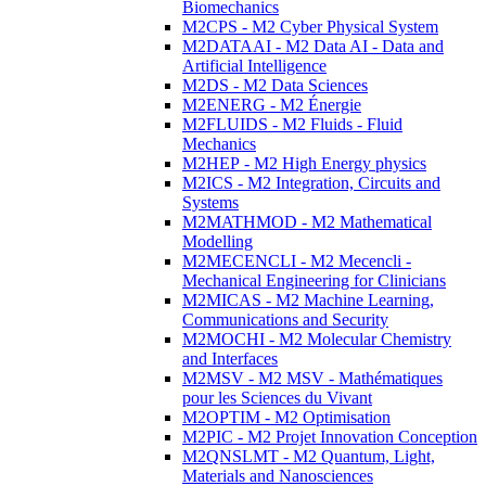
Biomechanics
M2CPS - M2 Cyber Physical System
M2DATAAI - M2 Data AI - Data and
Artificial Intelligence
M2DS - M2 Data Sciences
M2ENERG - M2 Énergie
M2FLUIDS - M2 Fluids - Fluid
Mechanics
M2HEP - M2 High Energy physics
M2ICS - M2 Integration, Circuits and
Systems
M2MATHMOD - M2 Mathematical
Modelling
M2MECENCLI - M2 Mecencli -
Mechanical Engineering for Clinicians
M2MICAS - M2 Machine Learning,
Communications and Security
M2MOCHI - M2 Molecular Chemistry
and Interfaces
M2MSV - M2 MSV - Mathématiques
pour les Sciences du Vivant
M2OPTIM - M2 Optimisation
M2PIC - M2 Projet Innovation Conception
M2QNSLMT - M2 Quantum, Light,
Materials and Nanosciences