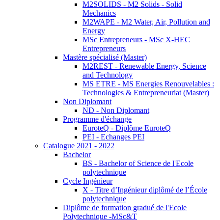
M2SOLIDS - M2 Solids - Solid
Mechanics
M2WAPE - M2 Water, Air, Pollution and
Energy
MSc Entrepreneurs - MSc X-HEC
Entrepreneurs
Mastère spécialisé (Master)
M2REST - Renewable Energy, Science
and Technology
MS ETRE - MS Energies Renouvelables :
Technologies & Entrepreneuriat (Master)
Non Diplomant
ND - Non Diplomant
Programme d'échange
EuroteQ - Diplôme EuroteQ
PEI - Echanges PEI
Catalogue 2021 - 2022
Bachelor
BS - Bachelor of Science de l'Ecole
polytechnique
Cycle Ingénieur
X - Titre d’Ingénieur diplômé de l’École
polytechnique
Diplôme de formation gradué de l'Ecole
Polytechnique -MSc&T