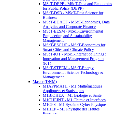
MScT-DEPP - MScT-Data and Economics
for Public Policy (DEPP)
MScT-DSB - MScT-Data Science for
Business
MScT-EDACF - MScT-Economics, Data
Analytics and Corporate Finance
MScT-EESM - MScT-Environmental
Engineering and Sustainability
Management
MScT-ESCLiP - MScT-Economics for
Smart Cities and Climate Policy
MScT-IOT - MScT-Internet of Things :
Innovation and Management Program
(IoT)
MScT-STEEM - MScT-Energy
Environment : Science Technology &
Management
Master (DNM)
M1APPMATH - M1 Mathématiques
Appliquées et Statistiques
M1BIOHEA - M1 Biologie et Santé
M1CHEINT - M1 Chimie et Interfaces
M1CPS - M1 Système Cyber Physique
M1HEP - M1 Physique des Hautes
Energies