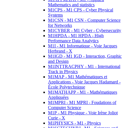
Mathematics and statistics
M1CPS - M1 CPS - Cyber Physical
Systems
M1CSN - M1 CSN - Computer Science
for Networks
M1CYBER - M1 Cyber - Cybersecurity
M1HPDA - M1 HPDA - High
Performance Data Analytics
M1I - M1 Informatique - Voie Jacques
Herbrand - X
M1IGD - M1 IGD - Interaction, Graphic
and Design
M1INTTRACPHY - M1 - International
Track in Physics
M1MAP - M1 Mathématiques et
Applications - Voie Jacques Hadamard -
École Polytechnique
M1MATHAPP - M1 - Mathématiques
Appliquées
M1MPRI - M1 MPRI - Foudations of
Computer Science
M1P - M1 Physique - Voie Irène Joliot
Curie - X
M1PHYSICS - M1 - Physics