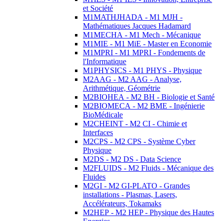
et Société
M1MATHJHADA - M1 MJH -
Mathématiques Jacques Hadamard
M1MECHA - M1 Mech - Mécanique
M1MIE - M1 MiE - Master en Economie
M1MPRI - M1 MPRI - Fondements de
l'Informatique
M1PHYSICS - M1 PHYS - Physique
M2AAG - M2 AAG - Analyse,
Arithmétique, Géométrie
M2BIOHEA - M2 BH - Biologie et Santé
M2BIOMECA - M2 BME - Ingénierie
BioMédicale
M2CHEINT - M2 CI - Chimie et
Interfaces
M2CPS - M2 CPS - Système Cyber
Physique
M2DS - M2 DS - Data Science
M2FLUIDS - M2 Fluids - Mécanique des
Fluides
M2GI - M2 GI-PLATO - Grandes
installations - Plasmas, Lasers,
Accélérateurs, Tokamaks
M2HEP - M2 HEP - Physique des Hautes