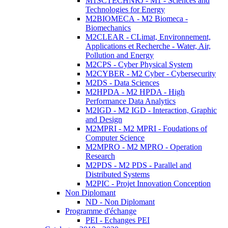
M1SCTECHNRJ - M1 - Sciences and
Technologies for Energy
M2BIOMECA - M2 Biomeca -
Biomechanics
M2CLEAR - CLimat, Environnement,
Applications et Recherche - Water, Air,
Pollution and Energy
M2CPS - Cyber Physical System
M2CYBER - M2 Cyber - Cybersecurity
M2DS - Data Sciences
M2HPDA - M2 HPDA - High
Performance Data Analytics
M2IGD - M2 IGD - Interaction, Graphic
and Design
M2MPRI - M2 MPRI - Foudations of
Computer Science
M2MPRO - M2 MPRO - Operation
Research
M2PDS - M2 PDS - Parallel and
Distributed Systems
M2PIC - Projet Innovation Conception
Non Diplomant
ND - Non Diplomant
Programme d'échange
PEI - Echanges PEI