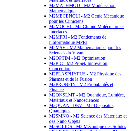
Matériaux et Interfaces
M2MATHMOD - M2 Modélisation
Mathématique
M2MECENCLI - M2 Génie Mécanique
pour les Cliniciens
M2MOCHI - M2 Chimie Moléculaire et
Interfaces
M2MPRI - M2 Fondements de
l'Informatique MPRI
M2MSV - M2 Mathématiques pour les
Sciences du Vivant
M2OPTIM - M2 Optimisation
M2PIC - M2 Projet, Innovation,
Conception
M2PLASPHYFUS - M2 Physique des
Plasmas et de la Fusion
M2PROBFIN - M2 Probabilités et
Finance
M2QNSLMT - M2 Quantique, Lumière,
Matériaux et Nanosciences
M2QUANTDEV - M2 Dispositifs
Quantiques
M2SMNO - M2 Science des Matériaux et
des Nano-Objets
M2SOLIDS - M2 Mécanique des Solides