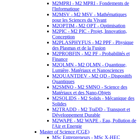
M2MPRI - M2 MPRI - Fondements de
l'Informatique
M2MSV - M2 MSV - Mathématiques
pour les Sciences du Vivant
M2OPTIM - M2 OPT - Optimisation
M2PIC - M2 PIC - Projet, Innovation,
Conception
M2PLASPHYFUS - M2 PPF - Physique
des Plasmas et de la Fusion
M2PROBFIN - M2 PF - Probabilités et
Finance
M2QLMN - M2 QLMN - Quantique,
Lumière, Matériaux et Nanosciences
M2QUANTDEV - M2 QD - Dispositifs
Quantiques
M2SMNO - M2 SMNO - Science des
Matériaux et des Nano-Objets
M2SOLIDS - M2 Solids - Mécanique des
Solides
M2TRADD - M2 TraDD - Transport et
Développement Durable
M2WAPE - M2 WAPE - Eau, Pollution de
l'Air et Energie
Master of Science (CGE)
MSc Entrepreneurs - MSc X-HEC