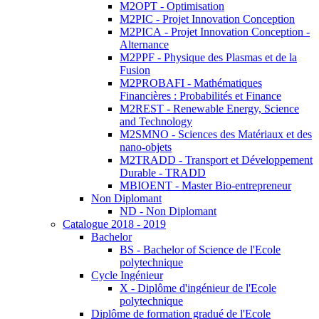
M2OPT - Optimisation
M2PIC - Projet Innovation Conception
M2PICA - Projet Innovation Conception -
Alternance
M2PPF - Physique des Plasmas et de la
Fusion
M2PROBAFI - Mathématiques
Financières : Probabilités et Finance
M2REST - Renewable Energy, Science
and Technology
M2SMNO - Sciences des Matériaux et des
nano-objets
M2TRADD - Transport et Développement
Durable - TRADD
MBIOENT - Master Bio-entrepreneur
Non Diplomant
ND - Non Diplomant
Catalogue 2018 - 2019
Bachelor
BS - Bachelor of Science de l'Ecole
polytechnique
Cycle Ingénieur
X - Diplôme d'ingénieur de l'Ecole
polytechnique
Diplôme de formation gradué de l'Ecole