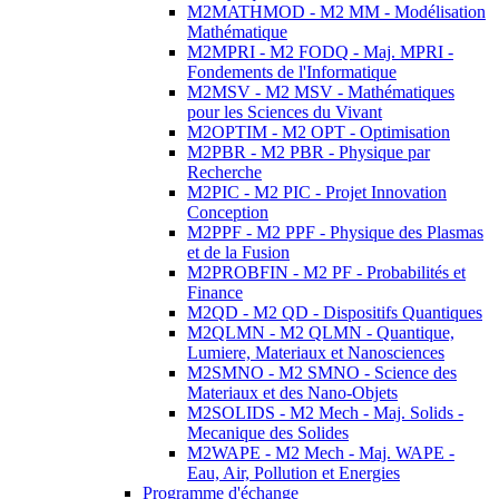
M2MATHMOD - M2 MM - Modélisation
Mathématique
M2MPRI - M2 FODQ - Maj. MPRI -
Fondements de l'Informatique
M2MSV - M2 MSV - Mathématiques
pour les Sciences du Vivant
M2OPTIM - M2 OPT - Optimisation
M2PBR - M2 PBR - Physique par
Recherche
M2PIC - M2 PIC - Projet Innovation
Conception
M2PPF - M2 PPF - Physique des Plasmas
et de la Fusion
M2PROBFIN - M2 PF - Probabilités et
Finance
M2QD - M2 QD - Dispositifs Quantiques
M2QLMN - M2 QLMN - Quantique,
Lumiere, Materiaux et Nanosciences
M2SMNO - M2 SMNO - Science des
Materiaux et des Nano-Objets
M2SOLIDS - M2 Mech - Maj. Solids -
Mecanique des Solides
M2WAPE - M2 Mech - Maj. WAPE -
Eau, Air, Pollution et Energies
Programme d'échange