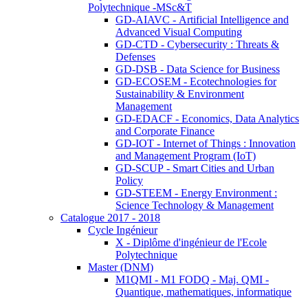
Polytechnique -MSc&T
GD-AIAVC - Artificial Intelligence and
Advanced Visual Computing
GD-CTD - Cybersecurity : Threats &
Defenses
GD-DSB - Data Science for Business
GD-ECOSEM - Ecotechnologies for
Sustainability & Environment
Management
GD-EDACF - Economics, Data Analytics
and Corporate Finance
GD-IOT - Internet of Things : Innovation
and Management Program (IoT)
GD-SCUP - Smart Cities and Urban
Policy
GD-STEEM - Energy Environment :
Science Technology & Management
Catalogue 2017 - 2018
Cycle Ingénieur
X - Diplôme d'ingénieur de l'Ecole
Polytechnique
Master (DNM)
M1QMI - M1 FODQ - Maj. QMI -
Quantique, mathematiques, informatique