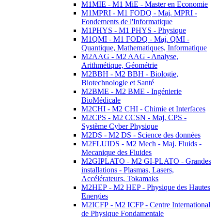
M1MIE - M1 MiE - Master en Economie
M1MPRI - M1 FODQ - Maj. MPRI -
Fondements de l'Informatique
M1PHYS - M1 PHYS - Physique
M1QMI - M1 FODQ - Maj. QMI -
Quantique, Mathematiques, Informatique
M2AAG - M2 AAG - Analyse,
Arithmétique, Géométrie
M2BBH - M2 BBH - Biologie,
Biotechnologie et Santé
M2BME - M2 BME - Ingénierie
BioMédicale
M2CHI - M2 CHI - Chimie et Interfaces
M2CPS - M2 CCSN - Maj. CPS -
Système Cyber Physique
M2DS - M2 DS - Science des données
M2FLUIDS - M2 Mech - Maj. Fluids -
Mecanique des Fluides
M2GIPLATO - M2 GI-PLATO - Grandes
installations - Plasmas, Lasers,
Accélérateurs, Tokamaks
M2HEP - M2 HEP - Physique des Hautes
Energies
M2ICFP - M2 ICFP - Centre International
de Physique Fondamentale