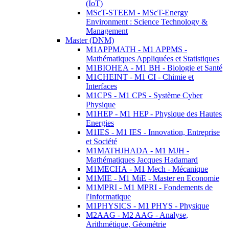
(IoT)
MScT-STEEM - MScT-Energy
Environment : Science Technology &
Management
Master (DNM)
M1APPMATH - M1 APPMS -
Mathématiques Appliquées et Statistiques
M1BIOHEA - M1 BH - Biologie et Santé
M1CHEINT - M1 CI - Chimie et
Interfaces
M1CPS - M1 CPS - Système Cyber
Physique
M1HEP - M1 HEP - Physique des Hautes
Energies
M1IES - M1 IES - Innovation, Entreprise
et Société
M1MATHJHADA - M1 MJH -
Mathématiques Jacques Hadamard
M1MECHA - M1 Mech - Mécanique
M1MIE - M1 MiE - Master en Economie
M1MPRI - M1 MPRI - Fondements de
l'Informatique
M1PHYSICS - M1 PHYS - Physique
M2AAG - M2 AAG - Analyse,
Arithmétique, Géométrie