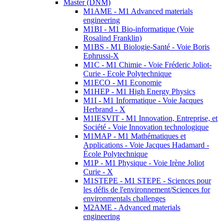
Master (DNM)
M1AME - M1 Advanced materials
engineering
M1BI - M1 Bio-informatique (Voie
Rosalind Franklin)
M1BS - M1 Biologie-Santé - Voie Boris
Ephrussi-X
M1C - M1 Chimie - Voie Fréderic Joliot-
Curie - Ecole Polytechnique
M1ECO - M1 Economie
M1HEP - M1 High Energy Physics
M1I - M1 Informatique - Voie Jacques
Herbrand - X
M1IESVIT - M1 Innovation, Entreprise, et
Société - Voie Innovation technologique
M1MAP - M1 Mathématiques et
Applications - Voie Jacques Hadamard -
École Polytechnique
M1P - M1 Physique - Voie Irène Joliot
Curie - X
M1STEPE - M1 STEPE - Sciences pour
les défis de l'environnement/Sciences for
environmentals challenges
M2AME - Advanced materials
engineering