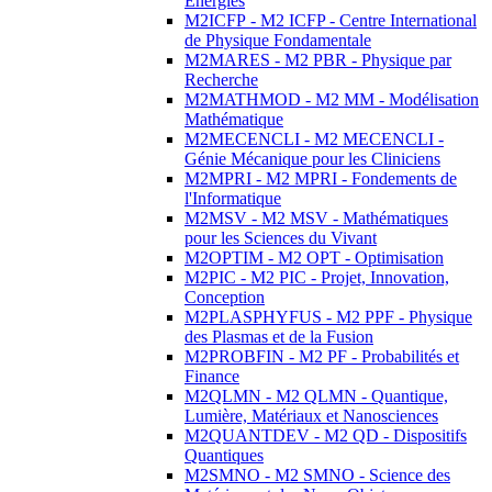
Energies
M2ICFP - M2 ICFP - Centre International
de Physique Fondamentale
M2MARES - M2 PBR - Physique par
Recherche
M2MATHMOD - M2 MM - Modélisation
Mathématique
M2MECENCLI - M2 MECENCLI -
Génie Mécanique pour les Cliniciens
M2MPRI - M2 MPRI - Fondements de
l'Informatique
M2MSV - M2 MSV - Mathématiques
pour les Sciences du Vivant
M2OPTIM - M2 OPT - Optimisation
M2PIC - M2 PIC - Projet, Innovation,
Conception
M2PLASPHYFUS - M2 PPF - Physique
des Plasmas et de la Fusion
M2PROBFIN - M2 PF - Probabilités et
Finance
M2QLMN - M2 QLMN - Quantique,
Lumière, Matériaux et Nanosciences
M2QUANTDEV - M2 QD - Dispositifs
Quantiques
M2SMNO - M2 SMNO - Science des