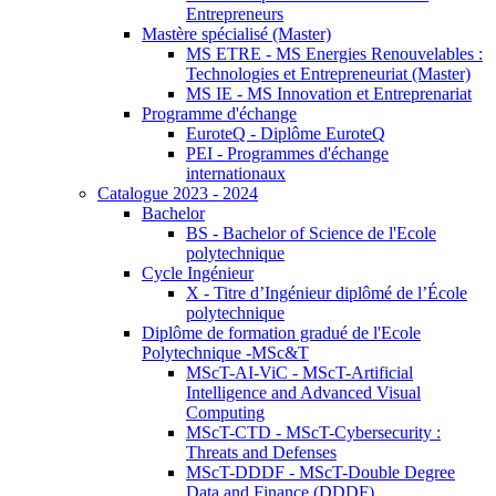
Entrepreneurs
Mastère spécialisé (Master)
MS ETRE - MS Energies Renouvelables :
Technologies et Entrepreneuriat (Master)
MS IE - MS Innovation et Entreprenariat
Programme d'échange
EuroteQ - Diplôme EuroteQ
PEI - Programmes d'échange
internationaux
Catalogue 2023 - 2024
Bachelor
BS - Bachelor of Science de l'Ecole
polytechnique
Cycle Ingénieur
X - Titre d’Ingénieur diplômé de l’École
polytechnique
Diplôme de formation gradué de l'Ecole
Polytechnique -MSc&T
MScT-AI-ViC - MScT-Artificial
Intelligence and Advanced Visual
Computing
MScT-CTD - MScT-Cybersecurity :
Threats and Defenses
MScT-DDDF - MScT-Double Degree
Data and Finance (DDDF)