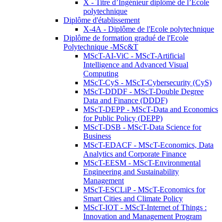
X - Titre d’Ingénieur diplômé de l’École
polytechnique
Diplôme d'établissement
X-4A - Diplôme de l'Ecole polytechnique
Diplôme de formation gradué de l'Ecole
Polytechnique -MSc&T
MScT-AI-ViC - MScT-Artificial
Intelligence and Advanced Visual
Computing
MScT-CyS - MScT-Cybersecurity (CyS)
MScT-DDDF - MScT-Double Degree
Data and Finance (DDDF)
MScT-DEPP - MScT-Data and Economics
for Public Policy (DEPP)
MScT-DSB - MScT-Data Science for
Business
MScT-EDACF - MScT-Economics, Data
Analytics and Corporate Finance
MScT-EESM - MScT-Environmental
Engineering and Sustainability
Management
MScT-ESCLiP - MScT-Economics for
Smart Cities and Climate Policy
MScT-IOT - MScT-Internet of Things :
Innovation and Management Program