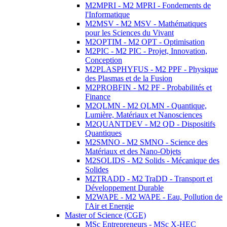
M2MPRI - M2 MPRI - Fondements de
l'Informatique
M2MSV - M2 MSV - Mathématiques
pour les Sciences du Vivant
M2OPTIM - M2 OPT - Optimisation
M2PIC - M2 PIC - Projet, Innovation,
Conception
M2PLASPHYFUS - M2 PPF - Physique
des Plasmas et de la Fusion
M2PROBFIN - M2 PF - Probabilités et
Finance
M2QLMN - M2 QLMN - Quantique,
Lumière, Matériaux et Nanosciences
M2QUANTDEV - M2 QD - Dispositifs
Quantiques
M2SMNO - M2 SMNO - Science des
Matériaux et des Nano-Objets
M2SOLIDS - M2 Solids - Mécanique des
Solides
M2TRADD - M2 TraDD - Transport et
Développement Durable
M2WAPE - M2 WAPE - Eau, Pollution de
l'Air et Energie
Master of Science (CGE)
MSc Entrepreneurs - MSc X-HEC