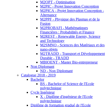
M2OPT - Optimisation
M2PIC - Projet Innovation Conception
M2PICA - Projet Innovation Conception -
Alternance
M2PPF - Physique des Plasmas et de la
Fusion
M2PROBAFI - Mathématiques
Financières : Probabilités et Finance
M2REST - Renewable Energy, Science
and Technology
M2SMNO - Sciences des Matériaux et des
nano-objets
M2TRADD - Transport et Développement
Durable - TRADD
MBIOENT - Master Bio-entrepreneur
Non Diplomant
ND - Non Diplomant
Catalogue 2018 - 2019
Bachelor
BS - Bachelor of Science de l'Ecole
polytechnique
Cycle Ingénieur
X - Diplôme d'ingénieur de l'Ecole
polytechnique
Diplôme de formation gradué de l'Ecole