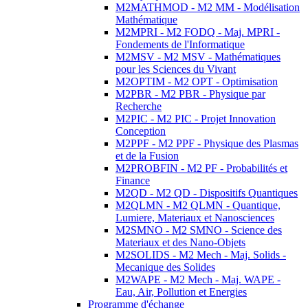
M2MATHMOD - M2 MM - Modélisation
Mathématique
M2MPRI - M2 FODQ - Maj. MPRI -
Fondements de l'Informatique
M2MSV - M2 MSV - Mathématiques
pour les Sciences du Vivant
M2OPTIM - M2 OPT - Optimisation
M2PBR - M2 PBR - Physique par
Recherche
M2PIC - M2 PIC - Projet Innovation
Conception
M2PPF - M2 PPF - Physique des Plasmas
et de la Fusion
M2PROBFIN - M2 PF - Probabilités et
Finance
M2QD - M2 QD - Dispositifs Quantiques
M2QLMN - M2 QLMN - Quantique,
Lumiere, Materiaux et Nanosciences
M2SMNO - M2 SMNO - Science des
Materiaux et des Nano-Objets
M2SOLIDS - M2 Mech - Maj. Solids -
Mecanique des Solides
M2WAPE - M2 Mech - Maj. WAPE -
Eau, Air, Pollution et Energies
Programme d'échange