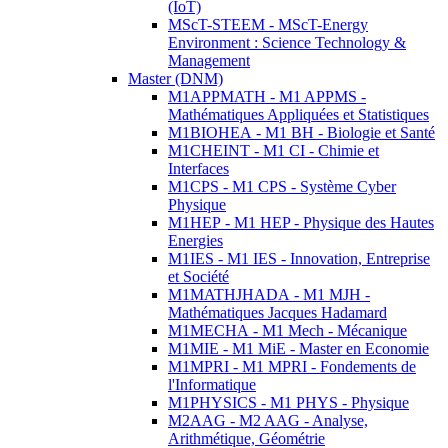
(IoT)
MScT-STEEM - MScT-Energy
Environment : Science Technology &
Management
Master (DNM)
M1APPMATH - M1 APPMS -
Mathématiques Appliquées et Statistiques
M1BIOHEA - M1 BH - Biologie et Santé
M1CHEINT - M1 CI - Chimie et
Interfaces
M1CPS - M1 CPS - Système Cyber
Physique
M1HEP - M1 HEP - Physique des Hautes
Energies
M1IES - M1 IES - Innovation, Entreprise
et Société
M1MATHJHADA - M1 MJH -
Mathématiques Jacques Hadamard
M1MECHA - M1 Mech - Mécanique
M1MIE - M1 MiE - Master en Economie
M1MPRI - M1 MPRI - Fondements de
l'Informatique
M1PHYSICS - M1 PHYS - Physique
M2AAG - M2 AAG - Analyse,
Arithmétique, Géométrie