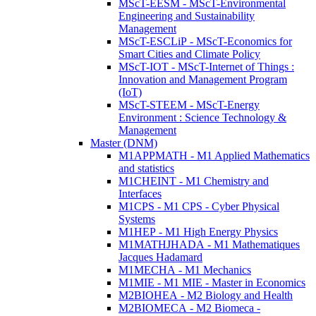
MScT-EESM - MScT-Environmental
Engineering and Sustainability
Management
MScT-ESCLiP - MScT-Economics for
Smart Cities and Climate Policy
MScT-IOT - MScT-Internet of Things :
Innovation and Management Program
(IoT)
MScT-STEEM - MScT-Energy
Environment : Science Technology &
Management
Master (DNM)
M1APPMATH - M1 Applied Mathematics
and statistics
M1CHEINT - M1 Chemistry and
Interfaces
M1CPS - M1 CPS - Cyber Physical
Systems
M1HEP - M1 High Energy Physics
M1MATHJHADA - M1 Mathematiques
Jacques Hadamard
M1MECHA - M1 Mechanics
M1MIE - M1 MIE - Master in Economics
M2BIOHEA - M2 Biology and Health
M2BIOMECA - M2 Biomeca -