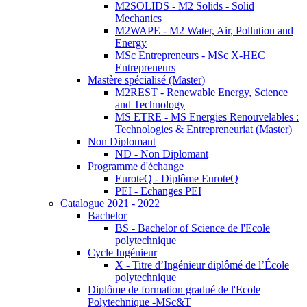
M2SOLIDS - M2 Solids - Solid
Mechanics
M2WAPE - M2 Water, Air, Pollution and
Energy
MSc Entrepreneurs - MSc X-HEC
Entrepreneurs
Mastère spécialisé (Master)
M2REST - Renewable Energy, Science
and Technology
MS ETRE - MS Energies Renouvelables :
Technologies & Entrepreneuriat (Master)
Non Diplomant
ND - Non Diplomant
Programme d'échange
EuroteQ - Diplôme EuroteQ
PEI - Echanges PEI
Catalogue 2021 - 2022
Bachelor
BS - Bachelor of Science de l'Ecole
polytechnique
Cycle Ingénieur
X - Titre d’Ingénieur diplômé de l’École
polytechnique
Diplôme de formation gradué de l'Ecole
Polytechnique -MSc&T