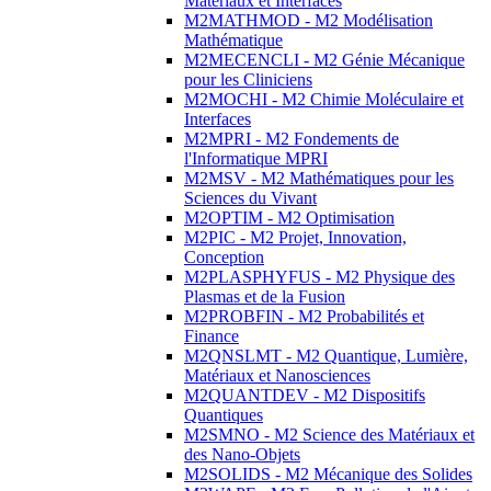
Matériaux et Interfaces
M2MATHMOD - M2 Modélisation
Mathématique
M2MECENCLI - M2 Génie Mécanique
pour les Cliniciens
M2MOCHI - M2 Chimie Moléculaire et
Interfaces
M2MPRI - M2 Fondements de
l'Informatique MPRI
M2MSV - M2 Mathématiques pour les
Sciences du Vivant
M2OPTIM - M2 Optimisation
M2PIC - M2 Projet, Innovation,
Conception
M2PLASPHYFUS - M2 Physique des
Plasmas et de la Fusion
M2PROBFIN - M2 Probabilités et
Finance
M2QNSLMT - M2 Quantique, Lumière,
Matériaux et Nanosciences
M2QUANTDEV - M2 Dispositifs
Quantiques
M2SMNO - M2 Science des Matériaux et
des Nano-Objets
M2SOLIDS - M2 Mécanique des Solides