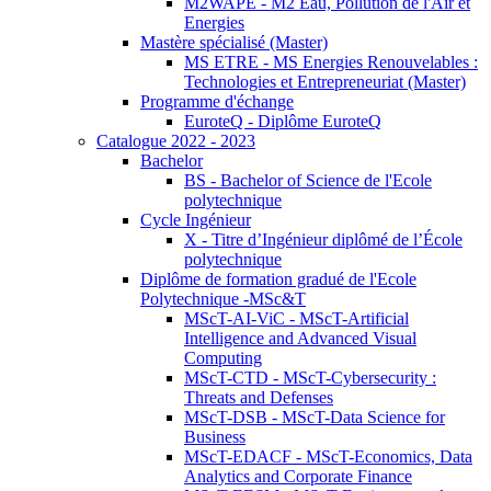
M2WAPE - M2 Eau, Pollution de l'Air et
Energies
Mastère spécialisé (Master)
MS ETRE - MS Energies Renouvelables :
Technologies et Entrepreneuriat (Master)
Programme d'échange
EuroteQ - Diplôme EuroteQ
Catalogue 2022 - 2023
Bachelor
BS - Bachelor of Science de l'Ecole
polytechnique
Cycle Ingénieur
X - Titre d’Ingénieur diplômé de l’École
polytechnique
Diplôme de formation gradué de l'Ecole
Polytechnique -MSc&T
MScT-AI-ViC - MScT-Artificial
Intelligence and Advanced Visual
Computing
MScT-CTD - MScT-Cybersecurity :
Threats and Defenses
MScT-DSB - MScT-Data Science for
Business
MScT-EDACF - MScT-Economics, Data
Analytics and Corporate Finance