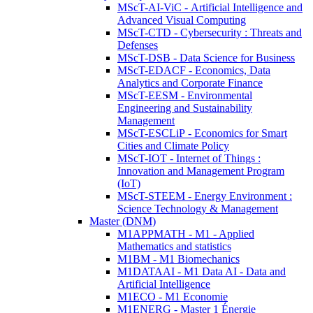
MScT-AI-ViC - Artificial Intelligence and
Advanced Visual Computing
MScT-CTD - Cybersecurity : Threats and
Defenses
MScT-DSB - Data Science for Business
MScT-EDACF - Economics, Data
Analytics and Corporate Finance
MScT-EESM - Environmental
Engineering and Sustainability
Management
MScT-ESCLiP - Economics for Smart
Cities and Climate Policy
MScT-IOT - Internet of Things :
Innovation and Management Program
(IoT)
MScT-STEEM - Energy Environment :
Science Technology & Management
Master (DNM)
M1APPMATH - M1 - Applied
Mathematics and statistics
M1BM - M1 Biomechanics
M1DATAAI - M1 Data AI - Data and
Artificial Intelligence
M1ECO - M1 Economie
M1ENERG - Master 1 Énergie