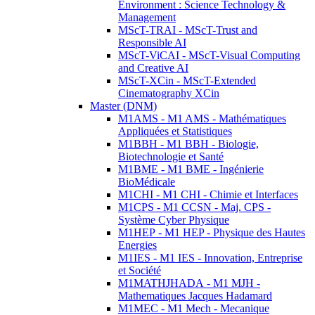
Environment : Science Technology &
Management
MScT-TRAI - MScT-Trust and
Responsible AI
MScT-ViCAI - MScT-Visual Computing
and Creative AI
MScT-XCin - MScT-Extended
Cinematography XCin
Master (DNM)
M1AMS - M1 AMS - Mathématiques
Appliquées et Statistiques
M1BBH - M1 BBH - Biologie,
Biotechnologie et Santé
M1BME - M1 BME - Ingénierie
BioMédicale
M1CHI - M1 CHI - Chimie et Interfaces
M1CPS - M1 CCSN - Maj. CPS -
Système Cyber Physique
M1HEP - M1 HEP - Physique des Hautes
Energies
M1IES - M1 IES - Innovation, Entreprise
et Société
M1MATHJHADA - M1 MJH -
Mathematiques Jacques Hadamard
M1MEC - M1 Mech - Mecanique