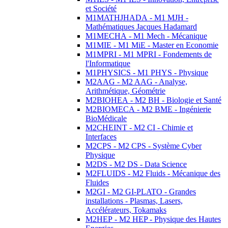
et Société
M1MATHJHADA - M1 MJH -
Mathématiques Jacques Hadamard
M1MECHA - M1 Mech - Mécanique
M1MIE - M1 MiE - Master en Economie
M1MPRI - M1 MPRI - Fondements de
l'Informatique
M1PHYSICS - M1 PHYS - Physique
M2AAG - M2 AAG - Analyse,
Arithmétique, Géométrie
M2BIOHEA - M2 BH - Biologie et Santé
M2BIOMECA - M2 BME - Ingénierie
BioMédicale
M2CHEINT - M2 CI - Chimie et
Interfaces
M2CPS - M2 CPS - Système Cyber
Physique
M2DS - M2 DS - Data Science
M2FLUIDS - M2 Fluids - Mécanique des
Fluides
M2GI - M2 GI-PLATO - Grandes
installations - Plasmas, Lasers,
Accélérateurs, Tokamaks
M2HEP - M2 HEP - Physique des Hautes