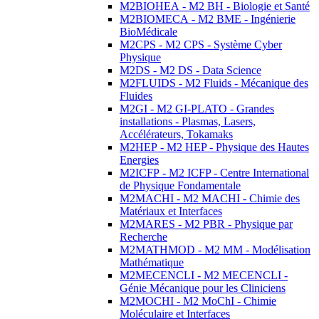
M2BIOHEA - M2 BH - Biologie et Santé
M2BIOMECA - M2 BME - Ingénierie
BioMédicale
M2CPS - M2 CPS - Système Cyber
Physique
M2DS - M2 DS - Data Science
M2FLUIDS - M2 Fluids - Mécanique des
Fluides
M2GI - M2 GI-PLATO - Grandes
installations - Plasmas, Lasers,
Accélérateurs, Tokamaks
M2HEP - M2 HEP - Physique des Hautes
Energies
M2ICFP - M2 ICFP - Centre International
de Physique Fondamentale
M2MACHI - M2 MACHI - Chimie des
Matériaux et Interfaces
M2MARES - M2 PBR - Physique par
Recherche
M2MATHMOD - M2 MM - Modélisation
Mathématique
M2MECENCLI - M2 MECENCLI -
Génie Mécanique pour les Cliniciens
M2MOCHI - M2 MoChI - Chimie
Moléculaire et Interfaces