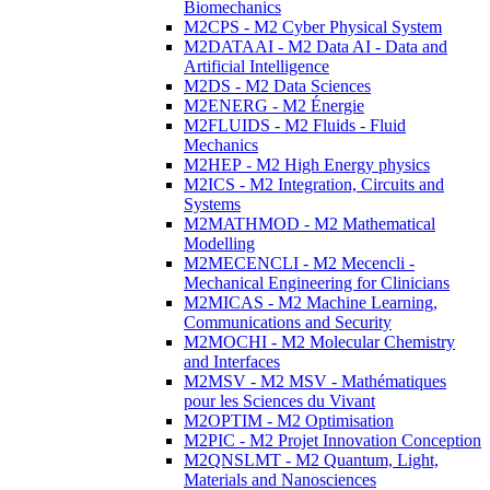
Biomechanics
M2CPS - M2 Cyber Physical System
M2DATAAI - M2 Data AI - Data and
Artificial Intelligence
M2DS - M2 Data Sciences
M2ENERG - M2 Énergie
M2FLUIDS - M2 Fluids - Fluid
Mechanics
M2HEP - M2 High Energy physics
M2ICS - M2 Integration, Circuits and
Systems
M2MATHMOD - M2 Mathematical
Modelling
M2MECENCLI - M2 Mecencli -
Mechanical Engineering for Clinicians
M2MICAS - M2 Machine Learning,
Communications and Security
M2MOCHI - M2 Molecular Chemistry
and Interfaces
M2MSV - M2 MSV - Mathématiques
pour les Sciences du Vivant
M2OPTIM - M2 Optimisation
M2PIC - M2 Projet Innovation Conception
M2QNSLMT - M2 Quantum, Light,
Materials and Nanosciences