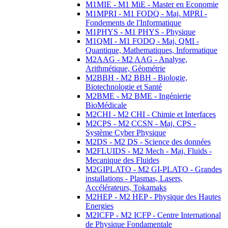
M1MIE - M1 MiE - Master en Economie
M1MPRI - M1 FODQ - Maj. MPRI -
Fondements de l'Informatique
M1PHYS - M1 PHYS - Physique
M1QMI - M1 FODQ - Maj. QMI -
Quantique, Mathematiques, Informatique
M2AAG - M2 AAG - Analyse,
Arithmétique, Géométrie
M2BBH - M2 BBH - Biologie,
Biotechnologie et Santé
M2BME - M2 BME - Ingénierie
BioMédicale
M2CHI - M2 CHI - Chimie et Interfaces
M2CPS - M2 CCSN - Maj. CPS -
Système Cyber Physique
M2DS - M2 DS - Science des données
M2FLUIDS - M2 Mech - Maj. Fluids -
Mecanique des Fluides
M2GIPLATO - M2 GI-PLATO - Grandes
installations - Plasmas, Lasers,
Accélérateurs, Tokamaks
M2HEP - M2 HEP - Physique des Hautes
Energies
M2ICFP - M2 ICFP - Centre International
de Physique Fondamentale