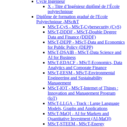
Cycle Ingénieur
X - Titre d’Ingénieur diplômé de l’École
polytechnique
Diplôme de formation gradué de l'Ecole
Polytechnique -MSc&T
MScT-CyS - MScT-Cybersecurity (CyS)
MScT-DDDF - MScT-Double Degree
Data and Finance (DDDF)
MScT-DEPP - MScT-Data and Economics
for Public Policy (DEPP)
MScT-DSAIB - MScT-Data Science and
AI for Business
MScT-EDACF - MScT-Economics, Data
Analytics and Corporate Finance
MScT-EESM - MScT-Environmental
Engineering and Sustainability
Management
MScT-IOT - MScT-Internet of Things :
Innovation and Management Program
(IoT)
MScT-LLGA - Track : Large Language
Models, Graphs and Applications
MScT-MaQI - AI for Markets and
Quantitative Investment (AI-MaQI)
MScT-STEEM - MScT-Energy