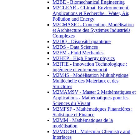
M2BE - Biomechanical Engineering
M2CLEAR - CLimat, Environnement,
Applications et Recherche - Water, Air,
Pollution and Energy
M2CMASIC - Conception, Modélisation
et Architecture des Systèmes Industriels
Complexes
M2DQ - Dispositif quantique
M2DS - Data Sciences
M2FM - Fluid Mechanics
M2HEP - High Energy physics
M2ITIE - Innovation Technologique :
ingénierie et entrepreneuriat
M2M4S - Modélisation Multiphysique
Multiéchelle des Matériaux et des
Structures
M2MAMSV - Master 2 Mathématiques et
Applications - Mathématiques pour les
Sciences du Vivant
M2MFSF - Mathématiques Financières :
Statistique et Finance
M2MM - Mathématiques de la
modélisation
M2MOCHI - Molecular Chemistry and
Interfaces