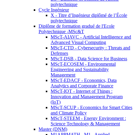
polytechnique
Cycle Ingénieur
X - Titre d’Ingénieur diplômé de l’École
polytechnique
Diplôme de formation gradué de l'Ecole
Polytechnique -MSc&T
MScT-AIAVC - Artificial Intelligence and
Advanced Visual Computing
MScT-CTD - Cybersecurity : Threats and
Defenses
MScT-DSB - Data Science for Business
MScT-ECOSEM - Environmental
Engineering and Sustainability
Management
MScT-EDACF - Economics, Data
Analytics and Corporate Finance
MScT-IOT - Internet of Things :
Innovation and Management Program
(IoT)
MScT-SCUP - Economics for Smart Cities
and Climate Policy
MScT-STEEM - Energy Environment :
Science Technology & Management
Master (DNM)
M1APPMATH - M1 - Applied