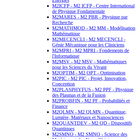
Energies
M2ICFP - M2 ICFP - Centre International
de Physique Fondamentale
M2MARES - M2 PBR - Physique par
Recherche
M2MATHMOD - M2 MM - Modélisation
Mathématique
M2MECENCLI - M2 MECENCLI -
Génie Mécanique pour les Cliniciens
M2MPRI - M2 MPRI - Fondements de
l'Informatique
M2MSV - M2 MSV - Mathématiques
pour les Sciences du Vivant
M2OPTIM - M2 OPT - Optimisation
M2PIC - M2 PIC - Projet, Innovation,
Conception
M2PLASPHYFUS - M2 PPF - Physique
des Plasmas et de la Fusion
M2PROBFIN - M2 PF - Probabilités et
Finance
M2QLMN - M2 QLMN - Quantique,
Lumière, Matériaux et Nanosciences
M2QUANTDEV - M2 QD - Dispositifs
Quantiques
M2SMNO - M2 SMNO - Science des