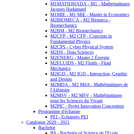
M1MATHJHADA - M1 - Mathematiques
Jacques Hadamard
M1MIE - M1 MiE - Master in Economics
M2BIOMECA - M2 Biomeca -
Biomechanics
M2BM - M2 Biomechanics
M2CFP - M2 CFP - Concepts in
Fundamental Physics
M2CPS - Cyber Physical System
M2DS - Data Sciences
M2ENERG - Master 2 Énergie
M2FLUIDS - M2 Fluids - Fluid
Mechanics
M2IGD - M2 IGD - Interaction, Graphic
and Design
M2MDA - M2 MdA - Mathématiques de
l'Aléatoire
M2MSV - M2 MSV - Mathématiques
pour les Sciences du Vivant
M2PIC - Projet Innovation Conception
Programme d'échange
PEI - Echanges PEI
Catalogue 2020 - 2021
Bachelor
BS - Bachelor of Science de l'Ecole