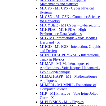
Mathematics and statistics
M1CPS - M1 CPS - Cyber Physical
Systems
M1CSN - M1 CSN - Computer Science
for Networks
M1CYBER - M1 Cyber - Cybersecurity
M1HPDA - M1 HPDA - High
Performance Data Analytics
M1I - M1 Informatique - Voie Jacques
Herbrand - X
M1IGD - M1 IGD - Interaction, Graphic
and Design
M1INTTRACPHY - M1 - International
Track in Physics
M1MAP - M1 Mathématiques et
Applications - Voie Jacques Hadamard -
École Polytechnique
M1MATHAPP - M1 - Mathématiques
Appliquées
M1MPRI - M1 MPRI - Foudations of
Computer Science
M1P - M1 Physique - Voie Irène Joliot
Curie - X
M1PHYSICS - M1 - Physics