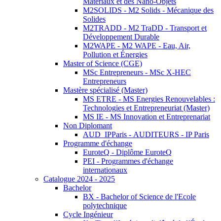
Matériaux et des Nano-Objets
M2SOLIDS - M2 Solids - Mécanique des
Solides
M2TRADD - M2 TraDD - Transport et
Développement Durable
M2WAPE - M2 WAPE - Eau, Air,
Pollution et Énergies
Master of Science (CGE)
MSc Entrepreneurs - MSc X-HEC
Entrepreneurs
Mastère spécialisé (Master)
MS ETRE - MS Energies Renouvelables :
Technologies et Entrepreneuriat (Master)
MS IE - MS Innovation et Entreprenariat
Non Diplomant
AUD_IPParis - AUDITEURS - IP Paris
Programme d'échange
EuroteQ - Diplôme EuroteQ
PEI - Programmes d'échange
internationaux
Catalogue 2024 - 2025
Bachelor
BX - Bachelor of Science de l'Ecole
polytechnique
Cycle Ingénieur