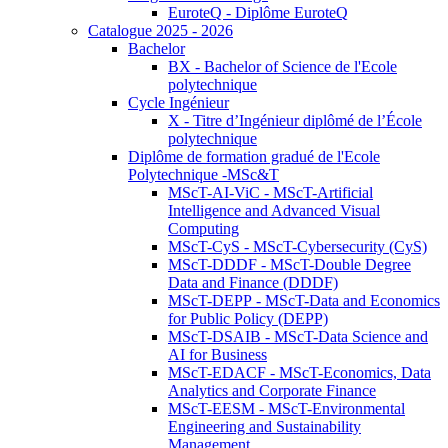
EuroteQ - Diplôme EuroteQ
Catalogue 2025 - 2026
Bachelor
BX - Bachelor of Science de l'Ecole
polytechnique
Cycle Ingénieur
X - Titre d’Ingénieur diplômé de l’École
polytechnique
Diplôme de formation gradué de l'Ecole
Polytechnique -MSc&T
MScT-AI-ViC - MScT-Artificial
Intelligence and Advanced Visual
Computing
MScT-CyS - MScT-Cybersecurity (CyS)
MScT-DDDF - MScT-Double Degree
Data and Finance (DDDF)
MScT-DEPP - MScT-Data and Economics
for Public Policy (DEPP)
MScT-DSAIB - MScT-Data Science and
AI for Business
MScT-EDACF - MScT-Economics, Data
Analytics and Corporate Finance
MScT-EESM - MScT-Environmental
Engineering and Sustainability
Management