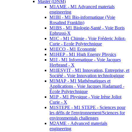
Master (DNM)
M1AME - M1 Advanced materials
engineering
M1BI - M1 Bio-informatique (Voie
Rosalind Franklin)
M1BS - M1 Biologie-Santé - Voie Boris
Ephrussi-X
M1C - M1 Chimie - Voie Fréderic Joliot-
Curie - Ecole Polytechnique
M1ECO - M1 Economie
M1HEP - M1 High Energy Physics
M1I - M1 Informatique - Voie Jacques
Herbrand - X
M1IESVIT - M1 Innovation, Entreprise, et
Société - Voie Innovation technologique
M1MAP - M1 Mathématiques et
Applications - Voie Jacques Hadamard -
École Polytechnique
M1P - M1 Physique - Voie Irène Joliot
Curie - X
M1STEPE - M1 STEPE - Sciences pour
les défis de l'environnement/Sciences for
environmentals challenges
M2AME - Advanced materials
engineering