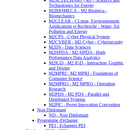
M1SCTECHNRJ - M1 - Sciences and
Technologies for Energy
M2BIOMECA - M2 Biomeca -
Biomechanics
M2CLEAR - CLimat, Environnement,
Applications et Recherche - Water, Air,
Pollution and Energy
M2CPS - Cyber Physical System
M2CYBER - M2 Cyber - Cybersecurity
M2DS - Data Sciences
M2HPDA - M2 HPDA - High
Performance Data Analytics
M2IGD - M2 IGD - Interaction, Graphic
and Design
M2MPRI - M2 MPRI - Foudations of
Computer Science
M2MPRO - M2 MPRO - Operation
Research
M2PDS - M2 PDS - Parallel and
Distributed Systems
M2PIC - Projet Innovation Conception
Non Diplomant
ND - Non Diplomant
Programme d'échange
PEI - Echanges PEI