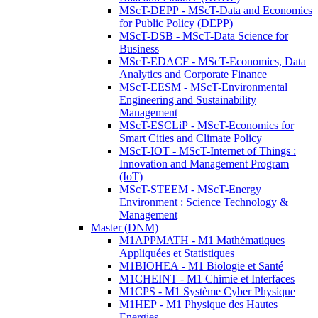
MScT-DEPP - MScT-Data and Economics
for Public Policy (DEPP)
MScT-DSB - MScT-Data Science for
Business
MScT-EDACF - MScT-Economics, Data
Analytics and Corporate Finance
MScT-EESM - MScT-Environmental
Engineering and Sustainability
Management
MScT-ESCLiP - MScT-Economics for
Smart Cities and Climate Policy
MScT-IOT - MScT-Internet of Things :
Innovation and Management Program
(IoT)
MScT-STEEM - MScT-Energy
Environment : Science Technology &
Management
Master (DNM)
M1APPMATH - M1 Mathématiques
Appliquées et Statistiques
M1BIOHEA - M1 Biologie et Santé
M1CHEINT - M1 Chimie et Interfaces
M1CPS - M1 Système Cyber Physique
M1HEP - M1 Physique des Hautes
Energies