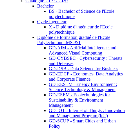
Catalogue 2019 - 2020
Bachelor
BS - Bachelor of Science de l'Ecole
polytechnique
Cycle Ingénieur
X - Diplôme d'ingénieur de l'Ecole
polytechnique
Diplôme de formation gradué de l'Ecole
Polytechnique -MSc&T
GD-AIM - Artificial Intelligence and
Advanced Visual Computing
GD-CYBSEC - Cybersecurity : Threats
and Defenses
GD-DSB - Data Science for Business
GD-EDCF - Economics, Data Analytics
and Corporate Finance
GD-EESTM - Energy Environment :
Science Technology & Management
GD-ESEM - Ecotechnologies for
Sustainability & Environment
Management
GD-IOT - Internet of Things : Innovation
and Management Program (IoT)
GD-SCUP - Smart Cities and Urban
Policy