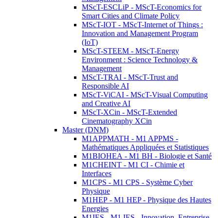
MScT-ESCLiP - MScT-Economics for
Smart Cities and Climate Policy
MScT-IOT - MScT-Internet of Things :
Innovation and Management Program
(IoT)
MScT-STEEM - MScT-Energy
Environment : Science Technology &
Management
MScT-TRAI - MScT-Trust and
Responsible AI
MScT-ViCAI - MScT-Visual Computing
and Creative AI
MScT-XCin - MScT-Extended
Cinematography XCin
Master (DNM)
M1APPMATH - M1 APPMS -
Mathématiques Appliquées et Statistiques
M1BIOHEA - M1 BH - Biologie et Santé
M1CHEINT - M1 CI - Chimie et
Interfaces
M1CPS - M1 CPS - Système Cyber
Physique
M1HEP - M1 HEP - Physique des Hautes
Energies
M1IES - M1 IES - Innovation, Entreprise