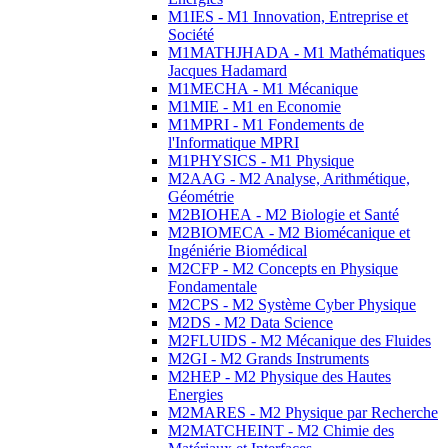
M1IES - M1 Innovation, Entreprise et
Société
M1MATHJHADA - M1 Mathématiques
Jacques Hadamard
M1MECHA - M1 Mécanique
M1MIE - M1 en Economie
M1MPRI - M1 Fondements de
l'Informatique MPRI
M1PHYSICS - M1 Physique
M2AAG - M2 Analyse, Arithmétique,
Géométrie
M2BIOHEA - M2 Biologie et Santé
M2BIOMECA - M2 Biomécanique et
Ingéniérie Biomédical
M2CFP - M2 Concepts en Physique
Fondamentale
M2CPS - M2 Système Cyber Physique
M2DS - M2 Data Science
M2FLUIDS - M2 Mécanique des Fluides
M2GI - M2 Grands Instruments
M2HEP - M2 Physique des Hautes
Energies
M2MARES - M2 Physique par Recherche
M2MATCHEINT - M2 Chimie des