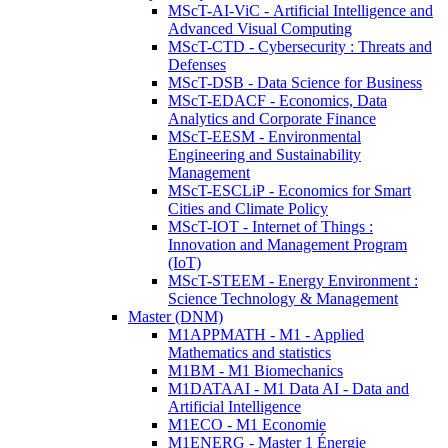
MScT-AI-ViC - Artificial Intelligence and
Advanced Visual Computing
MScT-CTD - Cybersecurity : Threats and
Defenses
MScT-DSB - Data Science for Business
MScT-EDACF - Economics, Data
Analytics and Corporate Finance
MScT-EESM - Environmental
Engineering and Sustainability
Management
MScT-ESCLiP - Economics for Smart
Cities and Climate Policy
MScT-IOT - Internet of Things :
Innovation and Management Program
(IoT)
MScT-STEEM - Energy Environment :
Science Technology & Management
Master (DNM)
M1APPMATH - M1 - Applied
Mathematics and statistics
M1BM - M1 Biomechanics
M1DATAAI - M1 Data AI - Data and
Artificial Intelligence
M1ECO - M1 Economie
M1ENERG - Master 1 Énergie