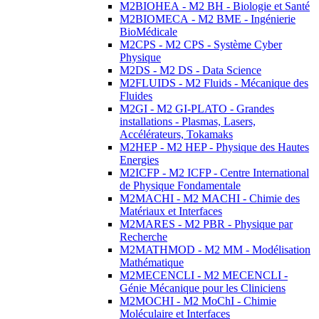
M2BIOHEA - M2 BH - Biologie et Santé
M2BIOMECA - M2 BME - Ingénierie
BioMédicale
M2CPS - M2 CPS - Système Cyber
Physique
M2DS - M2 DS - Data Science
M2FLUIDS - M2 Fluids - Mécanique des
Fluides
M2GI - M2 GI-PLATO - Grandes
installations - Plasmas, Lasers,
Accélérateurs, Tokamaks
M2HEP - M2 HEP - Physique des Hautes
Energies
M2ICFP - M2 ICFP - Centre International
de Physique Fondamentale
M2MACHI - M2 MACHI - Chimie des
Matériaux et Interfaces
M2MARES - M2 PBR - Physique par
Recherche
M2MATHMOD - M2 MM - Modélisation
Mathématique
M2MECENCLI - M2 MECENCLI -
Génie Mécanique pour les Cliniciens
M2MOCHI - M2 MoChI - Chimie
Moléculaire et Interfaces