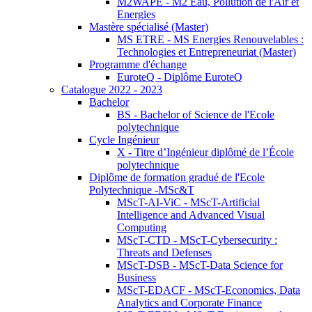
M2WAPE - M2 Eau, Pollution de l'Air et
Energies
Mastère spécialisé (Master)
MS ETRE - MS Energies Renouvelables :
Technologies et Entrepreneuriat (Master)
Programme d'échange
EuroteQ - Diplôme EuroteQ
Catalogue 2022 - 2023
Bachelor
BS - Bachelor of Science de l'Ecole
polytechnique
Cycle Ingénieur
X - Titre d’Ingénieur diplômé de l’École
polytechnique
Diplôme de formation gradué de l'Ecole
Polytechnique -MSc&T
MScT-AI-ViC - MScT-Artificial
Intelligence and Advanced Visual
Computing
MScT-CTD - MScT-Cybersecurity :
Threats and Defenses
MScT-DSB - MScT-Data Science for
Business
MScT-EDACF - MScT-Economics, Data
Analytics and Corporate Finance