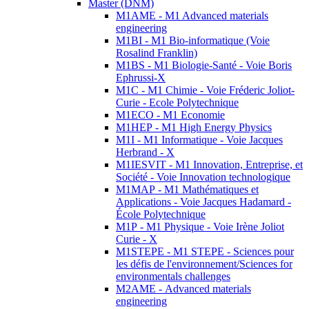
Master (DNM)
M1AME - M1 Advanced materials
engineering
M1BI - M1 Bio-informatique (Voie
Rosalind Franklin)
M1BS - M1 Biologie-Santé - Voie Boris
Ephrussi-X
M1C - M1 Chimie - Voie Fréderic Joliot-
Curie - Ecole Polytechnique
M1ECO - M1 Economie
M1HEP - M1 High Energy Physics
M1I - M1 Informatique - Voie Jacques
Herbrand - X
M1IESVIT - M1 Innovation, Entreprise, et
Société - Voie Innovation technologique
M1MAP - M1 Mathématiques et
Applications - Voie Jacques Hadamard -
École Polytechnique
M1P - M1 Physique - Voie Irène Joliot
Curie - X
M1STEPE - M1 STEPE - Sciences pour
les défis de l'environnement/Sciences for
environmentals challenges
M2AME - Advanced materials
engineering