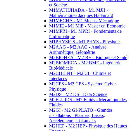
et Société
M1MATHJHADA - M1 MJH -
Mathématiques Jacques Hadamard
M1MECHA - M1 Mech - Mécanique
M1MIE - M1 MiE - Master en Economie
M1MPRI - M1 MPRI - Fondements de
l'Informatique
M1PHYSICS - M1 PHYS - Physique
M2AAG - M2 AAG - Analyse,
Arithmétique, Géométrie
M2BIOHEA - M2 BH - Biologie et Santé
M2BIOMECA - M2 BME - Ingénierie
BioMédicale
M2CHEINT - M2 CI - Chimie et
Interfaces
M2CPS - M2 CPS - Système Cyber
Physique
M2DS - M2 DS - Data Science
M2FLUIDS - M2 Fluids - Mécanique des
Fluides
M2GI - M2 GI-PLATO - Grandes
installations - Plasmas, Lasers,
Accélérateurs, Tokamaks
M2HEP - M2 HEP - Physique des Hautes