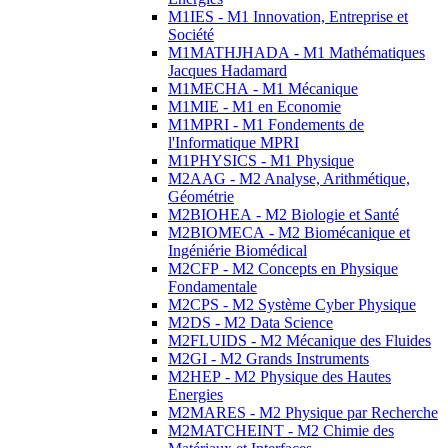
M1IES - M1 Innovation, Entreprise et
Société
M1MATHJHADA - M1 Mathématiques
Jacques Hadamard
M1MECHA - M1 Mécanique
M1MIE - M1 en Economie
M1MPRI - M1 Fondements de
l'Informatique MPRI
M1PHYSICS - M1 Physique
M2AAG - M2 Analyse, Arithmétique,
Géométrie
M2BIOHEA - M2 Biologie et Santé
M2BIOMECA - M2 Biomécanique et
Ingéniérie Biomédical
M2CFP - M2 Concepts en Physique
Fondamentale
M2CPS - M2 Système Cyber Physique
M2DS - M2 Data Science
M2FLUIDS - M2 Mécanique des Fluides
M2GI - M2 Grands Instruments
M2HEP - M2 Physique des Hautes
Energies
M2MARES - M2 Physique par Recherche
M2MATCHEINT - M2 Chimie des