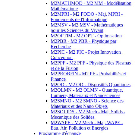
M2MATHMOD - M2 MM - Modélisation
Mathématique
M2MPRI - M2 FODQ - Maj. MPRI -
Fondements de l'Informatique
M2MSV - M2 MSV - Mathématiques
pour les Sciences du Vivant
M2OPTIM - M2 OPT - Optimisation
M2PBR - M2 PBR - Physique par
Recherche
M2PIC - M2 PIC - Projet Innovation
Conception
M2PPF - M2 PPF - Physique des Plasmas
et de la Fusion
M2PROBFIN - M2 PF - Probabilités et
Finance
M2QD - M2 QD - Dispositifs Quantiques
M2QLMN - M2 QLMN - Quantique,
Lumiere, Materiaux et Nanosciences
M2SMNO - M2 SMNO - Science des
Materiaux et des Nano-Objets
M2SOLIDS - M2 Mech - Maj. Solids -
Mecanique des Solides
M2WAPE - M2 Mech - Maj. WAPE -
Eau, Air, Pollution et Energies
Programme d'échange