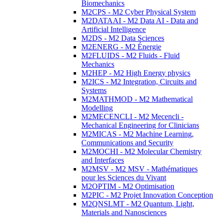
Biomechanics
M2CPS - M2 Cyber Physical System
M2DATAAI - M2 Data AI - Data and
Artificial Intelligence
M2DS - M2 Data Sciences
M2ENERG - M2 Énergie
M2FLUIDS - M2 Fluids - Fluid
Mechanics
M2HEP - M2 High Energy physics
M2ICS - M2 Integration, Circuits and
Systems
M2MATHMOD - M2 Mathematical
Modelling
M2MECENCLI - M2 Mecencli -
Mechanical Engineering for Clinicians
M2MICAS - M2 Machine Learning,
Communications and Security
M2MOCHI - M2 Molecular Chemistry
and Interfaces
M2MSV - M2 MSV - Mathématiques
pour les Sciences du Vivant
M2OPTIM - M2 Optimisation
M2PIC - M2 Projet Innovation Conception
M2QNSLMT - M2 Quantum, Light,
Materials and Nanosciences