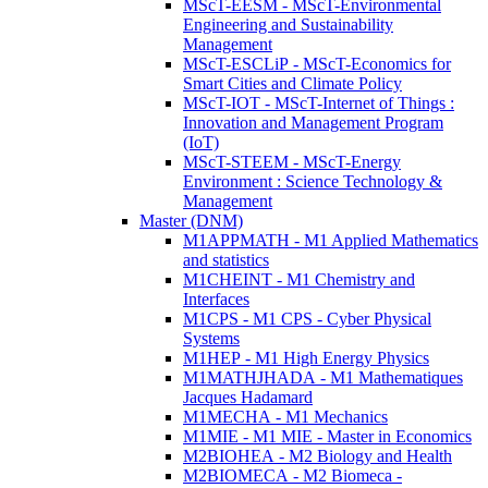
MScT-EESM - MScT-Environmental
Engineering and Sustainability
Management
MScT-ESCLiP - MScT-Economics for
Smart Cities and Climate Policy
MScT-IOT - MScT-Internet of Things :
Innovation and Management Program
(IoT)
MScT-STEEM - MScT-Energy
Environment : Science Technology &
Management
Master (DNM)
M1APPMATH - M1 Applied Mathematics
and statistics
M1CHEINT - M1 Chemistry and
Interfaces
M1CPS - M1 CPS - Cyber Physical
Systems
M1HEP - M1 High Energy Physics
M1MATHJHADA - M1 Mathematiques
Jacques Hadamard
M1MECHA - M1 Mechanics
M1MIE - M1 MIE - Master in Economics
M2BIOHEA - M2 Biology and Health
M2BIOMECA - M2 Biomeca -