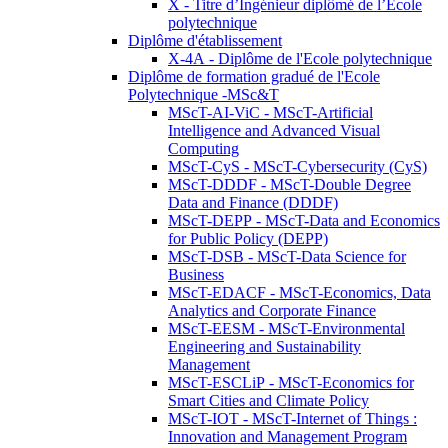
X - Titre d’Ingénieur diplômé de l’École
polytechnique
Diplôme d'établissement
X-4A - Diplôme de l'Ecole polytechnique
Diplôme de formation gradué de l'Ecole
Polytechnique -MSc&T
MScT-AI-ViC - MScT-Artificial
Intelligence and Advanced Visual
Computing
MScT-CyS - MScT-Cybersecurity (CyS)
MScT-DDDF - MScT-Double Degree
Data and Finance (DDDF)
MScT-DEPP - MScT-Data and Economics
for Public Policy (DEPP)
MScT-DSB - MScT-Data Science for
Business
MScT-EDACF - MScT-Economics, Data
Analytics and Corporate Finance
MScT-EESM - MScT-Environmental
Engineering and Sustainability
Management
MScT-ESCLiP - MScT-Economics for
Smart Cities and Climate Policy
MScT-IOT - MScT-Internet of Things :
Innovation and Management Program