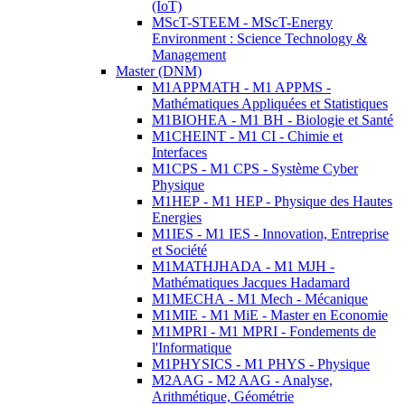
(IoT)
MScT-STEEM - MScT-Energy
Environment : Science Technology &
Management
Master (DNM)
M1APPMATH - M1 APPMS -
Mathématiques Appliquées et Statistiques
M1BIOHEA - M1 BH - Biologie et Santé
M1CHEINT - M1 CI - Chimie et
Interfaces
M1CPS - M1 CPS - Système Cyber
Physique
M1HEP - M1 HEP - Physique des Hautes
Energies
M1IES - M1 IES - Innovation, Entreprise
et Société
M1MATHJHADA - M1 MJH -
Mathématiques Jacques Hadamard
M1MECHA - M1 Mech - Mécanique
M1MIE - M1 MiE - Master en Economie
M1MPRI - M1 MPRI - Fondements de
l'Informatique
M1PHYSICS - M1 PHYS - Physique
M2AAG - M2 AAG - Analyse,
Arithmétique, Géométrie