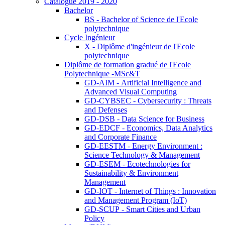
Catalogue 2019 - 2020
Bachelor
BS - Bachelor of Science de l'Ecole
polytechnique
Cycle Ingénieur
X - Diplôme d'ingénieur de l'Ecole
polytechnique
Diplôme de formation gradué de l'Ecole
Polytechnique -MSc&T
GD-AIM - Artificial Intelligence and
Advanced Visual Computing
GD-CYBSEC - Cybersecurity : Threats
and Defenses
GD-DSB - Data Science for Business
GD-EDCF - Economics, Data Analytics
and Corporate Finance
GD-EESTM - Energy Environment :
Science Technology & Management
GD-ESEM - Ecotechnologies for
Sustainability & Environment
Management
GD-IOT - Internet of Things : Innovation
and Management Program (IoT)
GD-SCUP - Smart Cities and Urban
Policy