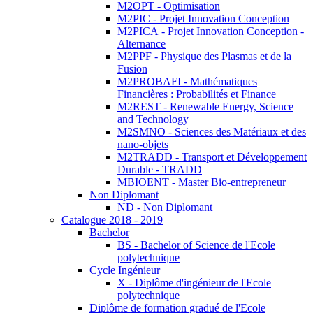
M2OPT - Optimisation
M2PIC - Projet Innovation Conception
M2PICA - Projet Innovation Conception -
Alternance
M2PPF - Physique des Plasmas et de la
Fusion
M2PROBAFI - Mathématiques
Financières : Probabilités et Finance
M2REST - Renewable Energy, Science
and Technology
M2SMNO - Sciences des Matériaux et des
nano-objets
M2TRADD - Transport et Développement
Durable - TRADD
MBIOENT - Master Bio-entrepreneur
Non Diplomant
ND - Non Diplomant
Catalogue 2018 - 2019
Bachelor
BS - Bachelor of Science de l'Ecole
polytechnique
Cycle Ingénieur
X - Diplôme d'ingénieur de l'Ecole
polytechnique
Diplôme de formation gradué de l'Ecole