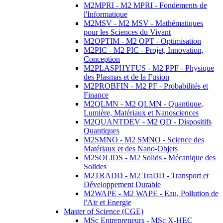
M2MPRI - M2 MPRI - Fondements de
l'Informatique
M2MSV - M2 MSV - Mathématiques
pour les Sciences du Vivant
M2OPTIM - M2 OPT - Optimisation
M2PIC - M2 PIC - Projet, Innovation,
Conception
M2PLASPHYFUS - M2 PPF - Physique
des Plasmas et de la Fusion
M2PROBFIN - M2 PF - Probabilités et
Finance
M2QLMN - M2 QLMN - Quantique,
Lumière, Matériaux et Nanosciences
M2QUANTDEV - M2 QD - Dispositifs
Quantiques
M2SMNO - M2 SMNO - Science des
Matériaux et des Nano-Objets
M2SOLIDS - M2 Solids - Mécanique des
Solides
M2TRADD - M2 TraDD - Transport et
Développement Durable
M2WAPE - M2 WAPE - Eau, Pollution de
l'Air et Energie
Master of Science (CGE)
MSc Entrepreneurs - MSc X-HEC