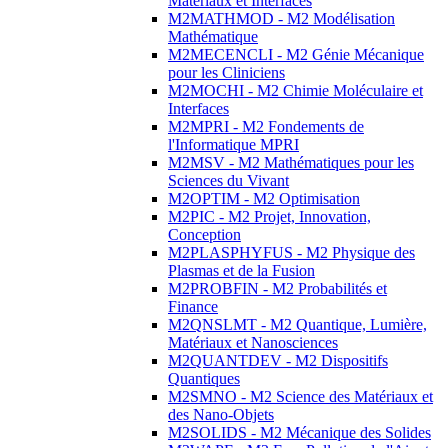
Matériaux et Interfaces
M2MATHMOD - M2 Modélisation
Mathématique
M2MECENCLI - M2 Génie Mécanique
pour les Cliniciens
M2MOCHI - M2 Chimie Moléculaire et
Interfaces
M2MPRI - M2 Fondements de
l'Informatique MPRI
M2MSV - M2 Mathématiques pour les
Sciences du Vivant
M2OPTIM - M2 Optimisation
M2PIC - M2 Projet, Innovation,
Conception
M2PLASPHYFUS - M2 Physique des
Plasmas et de la Fusion
M2PROBFIN - M2 Probabilités et
Finance
M2QNSLMT - M2 Quantique, Lumière,
Matériaux et Nanosciences
M2QUANTDEV - M2 Dispositifs
Quantiques
M2SMNO - M2 Science des Matériaux et
des Nano-Objets
M2SOLIDS - M2 Mécanique des Solides