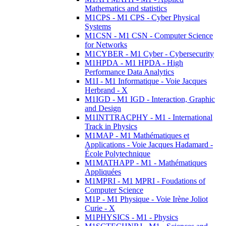
Mathematics and statistics
M1CPS - M1 CPS - Cyber Physical
Systems
M1CSN - M1 CSN - Computer Science
for Networks
M1CYBER - M1 Cyber - Cybersecurity
M1HPDA - M1 HPDA - High
Performance Data Analytics
M1I - M1 Informatique - Voie Jacques
Herbrand - X
M1IGD - M1 IGD - Interaction, Graphic
and Design
M1INTTRACPHY - M1 - International
Track in Physics
M1MAP - M1 Mathématiques et
Applications - Voie Jacques Hadamard -
École Polytechnique
M1MATHAPP - M1 - Mathématiques
Appliquées
M1MPRI - M1 MPRI - Foudations of
Computer Science
M1P - M1 Physique - Voie Irène Joliot
Curie - X
M1PHYSICS - M1 - Physics