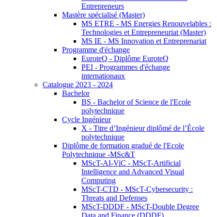
Entrepreneurs
Mastère spécialisé (Master)
MS ETRE - MS Energies Renouvelables :
Technologies et Entrepreneuriat (Master)
MS IE - MS Innovation et Entreprenariat
Programme d'échange
EuroteQ - Diplôme EuroteQ
PEI - Programmes d'échange
internationaux
Catalogue 2023 - 2024
Bachelor
BS - Bachelor of Science de l'Ecole
polytechnique
Cycle Ingénieur
X - Titre d’Ingénieur diplômé de l’École
polytechnique
Diplôme de formation gradué de l'Ecole
Polytechnique -MSc&T
MScT-AI-ViC - MScT-Artificial
Intelligence and Advanced Visual
Computing
MScT-CTD - MScT-Cybersecurity :
Threats and Defenses
MScT-DDDF - MScT-Double Degree
Data and Finance (DDDF)