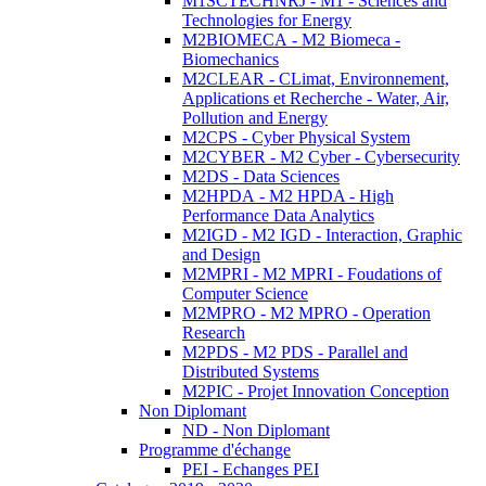
M1SCTECHNRJ - M1 - Sciences and
Technologies for Energy
M2BIOMECA - M2 Biomeca -
Biomechanics
M2CLEAR - CLimat, Environnement,
Applications et Recherche - Water, Air,
Pollution and Energy
M2CPS - Cyber Physical System
M2CYBER - M2 Cyber - Cybersecurity
M2DS - Data Sciences
M2HPDA - M2 HPDA - High
Performance Data Analytics
M2IGD - M2 IGD - Interaction, Graphic
and Design
M2MPRI - M2 MPRI - Foudations of
Computer Science
M2MPRO - M2 MPRO - Operation
Research
M2PDS - M2 PDS - Parallel and
Distributed Systems
M2PIC - Projet Innovation Conception
Non Diplomant
ND - Non Diplomant
Programme d'échange
PEI - Echanges PEI