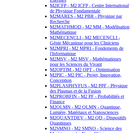
Energies
M2ICFP - M2 ICFP - Centre International
de Physique Fondamentale
M2MARES - M2 PBR - Physique par
Recherche
M2MATHMOD - M2 MM - Modélisation
Mathématique
M2MECENCLI - M2 MECENCLI -
Génie Mécanique pour les Cliniciens
M2MPRI - M2 MPRI - Fondements de
l'Informatique
M2MSV - M2 MSV - Mathématiques
pour les Sciences du Vivant
M2OPTIM - M2 OPT - Optimisation
M2PIC - M2 PIC - Projet, Innovation,
Conception
M2PLASPHYFUS - M2 PPF - Physique
des Plasmas et de la Fusion
M2PROBFIN - M2 PF - Probabilités et
Finance
M2QLMN - M2 QLMN - Quantique,
Lumière, Matériaux et Nanosciences
M2QUANTDEV - M2 QD - Dispositifs
Quantiques
M2SMNO - M2 SMNO - Science des