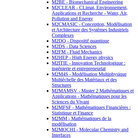
M2BE - Biomechanical Engineering
M2CLEAR - CLimat, Environnement,
Applications et Recherche - Water, Air,
Pollution and Energy
M2CMASIC - Conception, Modélisation
et Architecture des Systèmes Industriels
Complexes
M2DQ - Dispositif quantique
M2DS - Data Sciences
M2FM - Fluid Mechanics
M2HEP - High Energy physics
M2ITIE - Innovation Technologique :
ingénierie et entrepreneuriat
M2M4S - Modélisation Multiphysique
Multiéchelle des Matériaux et des
Structures
M2MAMSV - Master 2 Mathématiques et
Applications - Mathématiques pour les
Sciences du Vivant
M2MFSF - Mathématiques Financières :
Statistique et Finance
M2MM - Mathématiques de la
modélisation
M2MOCHI - Molecular Chemistry and
Interfaces