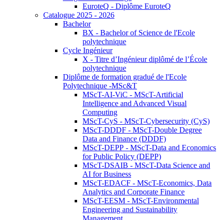
EuroteQ - Diplôme EuroteQ
Catalogue 2025 - 2026
Bachelor
BX - Bachelor of Science de l'Ecole
polytechnique
Cycle Ingénieur
X - Titre d’Ingénieur diplômé de l’École
polytechnique
Diplôme de formation gradué de l'Ecole
Polytechnique -MSc&T
MScT-AI-ViC - MScT-Artificial
Intelligence and Advanced Visual
Computing
MScT-CyS - MScT-Cybersecurity (CyS)
MScT-DDDF - MScT-Double Degree
Data and Finance (DDDF)
MScT-DEPP - MScT-Data and Economics
for Public Policy (DEPP)
MScT-DSAIB - MScT-Data Science and
AI for Business
MScT-EDACF - MScT-Economics, Data
Analytics and Corporate Finance
MScT-EESM - MScT-Environmental
Engineering and Sustainability
Management