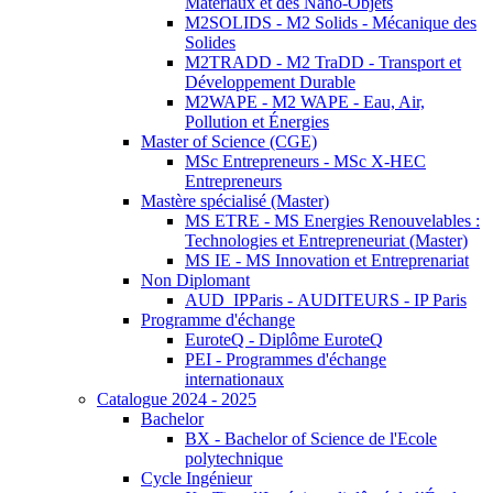
Matériaux et des Nano-Objets
M2SOLIDS - M2 Solids - Mécanique des
Solides
M2TRADD - M2 TraDD - Transport et
Développement Durable
M2WAPE - M2 WAPE - Eau, Air,
Pollution et Énergies
Master of Science (CGE)
MSc Entrepreneurs - MSc X-HEC
Entrepreneurs
Mastère spécialisé (Master)
MS ETRE - MS Energies Renouvelables :
Technologies et Entrepreneuriat (Master)
MS IE - MS Innovation et Entreprenariat
Non Diplomant
AUD_IPParis - AUDITEURS - IP Paris
Programme d'échange
EuroteQ - Diplôme EuroteQ
PEI - Programmes d'échange
internationaux
Catalogue 2024 - 2025
Bachelor
BX - Bachelor of Science de l'Ecole
polytechnique
Cycle Ingénieur