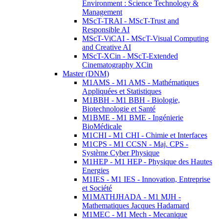
Environment : Science Technology &
Management
MScT-TRAI - MScT-Trust and
Responsible AI
MScT-ViCAI - MScT-Visual Computing
and Creative AI
MScT-XCin - MScT-Extended
Cinematography XCin
Master (DNM)
M1AMS - M1 AMS - Mathématiques
Appliquées et Statistiques
M1BBH - M1 BBH - Biologie,
Biotechnologie et Santé
M1BME - M1 BME - Ingénierie
BioMédicale
M1CHI - M1 CHI - Chimie et Interfaces
M1CPS - M1 CCSN - Maj. CPS -
Système Cyber Physique
M1HEP - M1 HEP - Physique des Hautes
Energies
M1IES - M1 IES - Innovation, Entreprise
et Société
M1MATHJHADA - M1 MJH -
Mathematiques Jacques Hadamard
M1MEC - M1 Mech - Mecanique