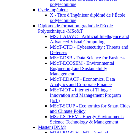
polytechnique
Cycle Ingénieur
X - Titre d’Ingénieur diplômé de l’École
polytechnique
Diplôme de formation gradué de l'Ecole
Polytechnique -MSc&T
MScT-AIAVC - Artificial Intelligence and
Advanced Visual Computing
MScT-CTD - Cybersecurity : Threats and
Defenses
MScT-DSB - Data Science for Business
MScT-ECOSEM - Environmental
Engineering and Sustainability
Management
MScT-EDACF - Economics, Data
Analytics and Corporate Finance
MScT-IOT - Internet of Things :
Innovation and Management Program
(IoT)
MScT-SCUP - Economics for Smart Cities
and Climate Policy
MScT-STEEM - Energy Environment :
Science Technology & Management
Master (DNM)
M1APPMATH - M1 - Applied