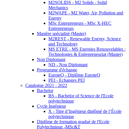
M2SOLIDS - M2 Solids - Solid
Mechanics
M2WAPE - M2 Water, Air, Pollution and
Energy
MSc Entrepreneurs - MSc X-HEC
Entrepreneurs
Mastère spécialisé (Master)
M2REST - Renewable Energy, Science
and Technology
MS ETRE - MS Energies Renouvelables :
Technologies & Entrepreneuriat (Master)
Non Diplomant
ND - Non Diplomant
Programme d'échange
EuroteQ - Diplôme EuroteQ
PEI - Echanges PEI
Catalogue 2021 - 2022
Bachelor
BS - Bachelor of Science de l'Ecole
polytechnique
Cycle Ingénieur
X - Titre d’Ingénieur diplômé de l’École
polytechnique
Diplôme de formation gradué de l'Ecole
Polytechnique -MSc&T