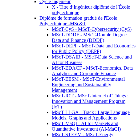
Cycle Ingénieur
X - Titre d’Ingénieur diplômé de l’École
polytechnique
Diplôme de formation gradué de l'Ecole
Polytechnique -MSc&T
MScT-CyS - MScT-Cybersecurity (CyS)
MScT-DDDF - MScT-Double Degree
Data and Finance (DDDF)
MScT-DEPP - MScT-Data and Economics
for Public Policy (DEPP)
MScT-DSAIB - MScT-Data Science and
AI for Business
MScT-EDACF - MScT-Economics, Data
Analytics and Corporate Finance
MScT-EESM - MScT-Environmental
Engineering and Sustainability
Management
MScT-IOT - MScT-Internet of Things :
Innovation and Management Program
(IoT)
MScT-LLGA - Track : Large Language
Models, Graphs and Applications
MScT-MaQI - AI for Markets and
Quantitative Investment (AI-MaQI)
MScT-STEEM - MScT-Energy