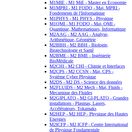
M1MIE - M1 MiE - Master en Economie
M1MPRI - M1 FODQ - Maj. MPRI -
Fondements de l'Informatique
M1PHYS - M1 PHYS - Physique
M1QMI - M1 FODQ - Maj. QMI -
Quantique, Mathematiques, Informatique
M2AAG - M2 AAG - Analyse,
Arithmétique, Géométrie
M2BBH - M2 BBH - Biologie,
Biotechnologie et Santé
M2BME - M2 BME - Ingénierie
BioMédicale
M2CHI - M2 CHI - Chimie et Interfaces
M2CPS - M2 CCSN - Maj. CPS -
Système Cyber Physique
M2DS - M2 DS - Science des données
M2FLUIDS - M2 Mech - Maj. Fluids -
Mecanique des Fluides
M2GIPLATO - M2 GI-PLATO - Grandes
installations - Plasmas, Lasers,
Accélérateurs, Tokamaks
M2HEP - M2 HEP - Physique des Hautes
Energies
M2ICFP - M2 ICFP - Centre International
de Physique Fondamentale