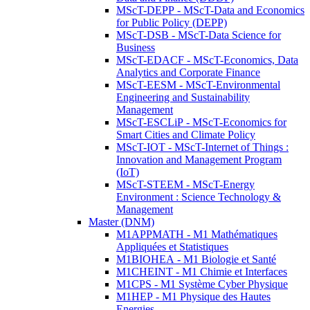
MScT-DEPP - MScT-Data and Economics
for Public Policy (DEPP)
MScT-DSB - MScT-Data Science for
Business
MScT-EDACF - MScT-Economics, Data
Analytics and Corporate Finance
MScT-EESM - MScT-Environmental
Engineering and Sustainability
Management
MScT-ESCLiP - MScT-Economics for
Smart Cities and Climate Policy
MScT-IOT - MScT-Internet of Things :
Innovation and Management Program
(IoT)
MScT-STEEM - MScT-Energy
Environment : Science Technology &
Management
Master (DNM)
M1APPMATH - M1 Mathématiques
Appliquées et Statistiques
M1BIOHEA - M1 Biologie et Santé
M1CHEINT - M1 Chimie et Interfaces
M1CPS - M1 Système Cyber Physique
M1HEP - M1 Physique des Hautes
Energies