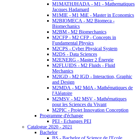
M1MATHJHADA - M1 - Mathematiques
Jacques Hadamard
M1MIE - M1 MiE - Master in Economics
M2BIOMECA - M2 Biomeca -
Biomechanics
M2BM - M2 Biomechanics
M2CFP - M2 CFP - Concepts in
Fundamental Physics
M2CPS - Cyber Physical System
M2DS - Data Sciences
M2ENERG - Master 2 Énergie
M2FLUIDS - M2 Fluids - Fluid
Mechanics
M2IGD - M2 IGD - Interaction, Graphic
and Design
M2MDA - M2 MdA - Mathématiques de
l'Aléatoire
M2MSV - M2 MSV - Mathématiques
pour les Sciences du Vivant
M2PIC - Projet Innovation Conception
Programme d'échange
PEI - Echanges PEI
Catalogue 2020 - 2021
Bachelor
BS - Bachelor of Science de l'Ecole