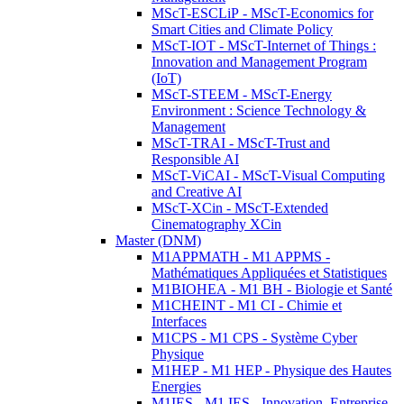
MScT-ESCLiP - MScT-Economics for
Smart Cities and Climate Policy
MScT-IOT - MScT-Internet of Things :
Innovation and Management Program
(IoT)
MScT-STEEM - MScT-Energy
Environment : Science Technology &
Management
MScT-TRAI - MScT-Trust and
Responsible AI
MScT-ViCAI - MScT-Visual Computing
and Creative AI
MScT-XCin - MScT-Extended
Cinematography XCin
Master (DNM)
M1APPMATH - M1 APPMS -
Mathématiques Appliquées et Statistiques
M1BIOHEA - M1 BH - Biologie et Santé
M1CHEINT - M1 CI - Chimie et
Interfaces
M1CPS - M1 CPS - Système Cyber
Physique
M1HEP - M1 HEP - Physique des Hautes
Energies
M1IES - M1 IES - Innovation, Entreprise