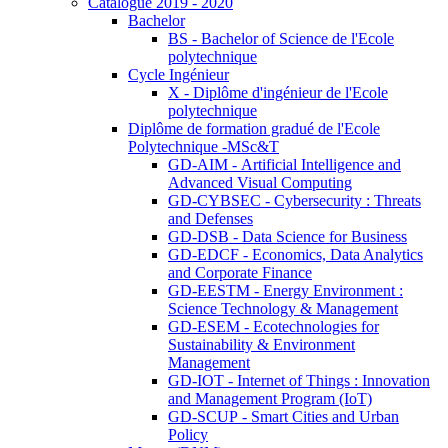
Catalogue 2019 - 2020
Bachelor
BS - Bachelor of Science de l'Ecole
polytechnique
Cycle Ingénieur
X - Diplôme d'ingénieur de l'Ecole
polytechnique
Diplôme de formation gradué de l'Ecole
Polytechnique -MSc&T
GD-AIM - Artificial Intelligence and
Advanced Visual Computing
GD-CYBSEC - Cybersecurity : Threats
and Defenses
GD-DSB - Data Science for Business
GD-EDCF - Economics, Data Analytics
and Corporate Finance
GD-EESTM - Energy Environment :
Science Technology & Management
GD-ESEM - Ecotechnologies for
Sustainability & Environment
Management
GD-IOT - Internet of Things : Innovation
and Management Program (IoT)
GD-SCUP - Smart Cities and Urban
Policy