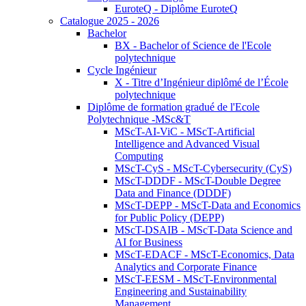
EuroteQ - Diplôme EuroteQ
Catalogue 2025 - 2026
Bachelor
BX - Bachelor of Science de l'Ecole
polytechnique
Cycle Ingénieur
X - Titre d’Ingénieur diplômé de l’École
polytechnique
Diplôme de formation gradué de l'Ecole
Polytechnique -MSc&T
MScT-AI-ViC - MScT-Artificial
Intelligence and Advanced Visual
Computing
MScT-CyS - MScT-Cybersecurity (CyS)
MScT-DDDF - MScT-Double Degree
Data and Finance (DDDF)
MScT-DEPP - MScT-Data and Economics
for Public Policy (DEPP)
MScT-DSAIB - MScT-Data Science and
AI for Business
MScT-EDACF - MScT-Economics, Data
Analytics and Corporate Finance
MScT-EESM - MScT-Environmental
Engineering and Sustainability
Management