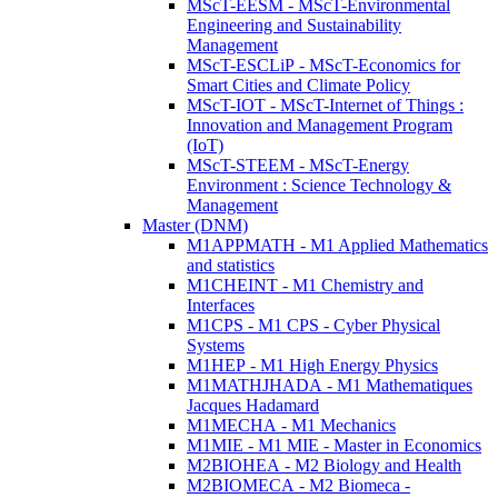
MScT-EESM - MScT-Environmental
Engineering and Sustainability
Management
MScT-ESCLiP - MScT-Economics for
Smart Cities and Climate Policy
MScT-IOT - MScT-Internet of Things :
Innovation and Management Program
(IoT)
MScT-STEEM - MScT-Energy
Environment : Science Technology &
Management
Master (DNM)
M1APPMATH - M1 Applied Mathematics
and statistics
M1CHEINT - M1 Chemistry and
Interfaces
M1CPS - M1 CPS - Cyber Physical
Systems
M1HEP - M1 High Energy Physics
M1MATHJHADA - M1 Mathematiques
Jacques Hadamard
M1MECHA - M1 Mechanics
M1MIE - M1 MIE - Master in Economics
M2BIOHEA - M2 Biology and Health
M2BIOMECA - M2 Biomeca -