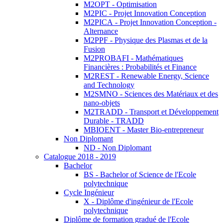
M2OPT - Optimisation
M2PIC - Projet Innovation Conception
M2PICA - Projet Innovation Conception -
Alternance
M2PPF - Physique des Plasmas et de la
Fusion
M2PROBAFI - Mathématiques
Financières : Probabilités et Finance
M2REST - Renewable Energy, Science
and Technology
M2SMNO - Sciences des Matériaux et des
nano-objets
M2TRADD - Transport et Développement
Durable - TRADD
MBIOENT - Master Bio-entrepreneur
Non Diplomant
ND - Non Diplomant
Catalogue 2018 - 2019
Bachelor
BS - Bachelor of Science de l'Ecole
polytechnique
Cycle Ingénieur
X - Diplôme d'ingénieur de l'Ecole
polytechnique
Diplôme de formation gradué de l'Ecole