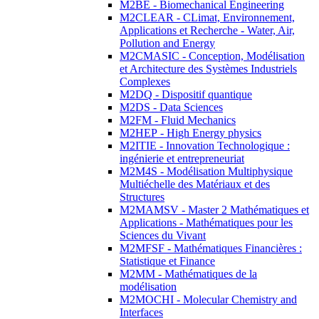
M2BE - Biomechanical Engineering
M2CLEAR - CLimat, Environnement,
Applications et Recherche - Water, Air,
Pollution and Energy
M2CMASIC - Conception, Modélisation
et Architecture des Systèmes Industriels
Complexes
M2DQ - Dispositif quantique
M2DS - Data Sciences
M2FM - Fluid Mechanics
M2HEP - High Energy physics
M2ITIE - Innovation Technologique :
ingénierie et entrepreneuriat
M2M4S - Modélisation Multiphysique
Multiéchelle des Matériaux et des
Structures
M2MAMSV - Master 2 Mathématiques et
Applications - Mathématiques pour les
Sciences du Vivant
M2MFSF - Mathématiques Financières :
Statistique et Finance
M2MM - Mathématiques de la
modélisation
M2MOCHI - Molecular Chemistry and
Interfaces