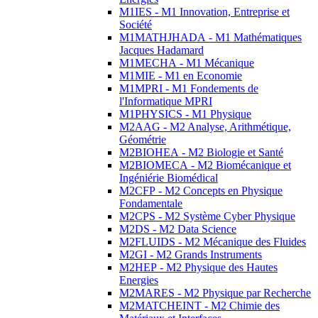
M1IES - M1 Innovation, Entreprise et
Société
M1MATHJHADA - M1 Mathématiques
Jacques Hadamard
M1MECHA - M1 Mécanique
M1MIE - M1 en Economie
M1MPRI - M1 Fondements de
l'Informatique MPRI
M1PHYSICS - M1 Physique
M2AAG - M2 Analyse, Arithmétique,
Géométrie
M2BIOHEA - M2 Biologie et Santé
M2BIOMECA - M2 Biomécanique et
Ingéniérie Biomédical
M2CFP - M2 Concepts en Physique
Fondamentale
M2CPS - M2 Système Cyber Physique
M2DS - M2 Data Science
M2FLUIDS - M2 Mécanique des Fluides
M2GI - M2 Grands Instruments
M2HEP - M2 Physique des Hautes
Energies
M2MARES - M2 Physique par Recherche
M2MATCHEINT - M2 Chimie des