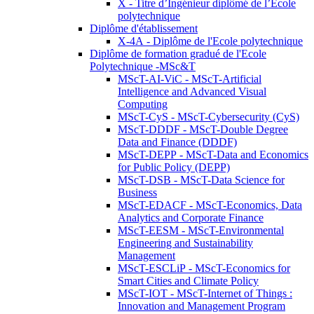
X - Titre d’Ingénieur diplômé de l’École
polytechnique
Diplôme d'établissement
X-4A - Diplôme de l'Ecole polytechnique
Diplôme de formation gradué de l'Ecole
Polytechnique -MSc&T
MScT-AI-ViC - MScT-Artificial
Intelligence and Advanced Visual
Computing
MScT-CyS - MScT-Cybersecurity (CyS)
MScT-DDDF - MScT-Double Degree
Data and Finance (DDDF)
MScT-DEPP - MScT-Data and Economics
for Public Policy (DEPP)
MScT-DSB - MScT-Data Science for
Business
MScT-EDACF - MScT-Economics, Data
Analytics and Corporate Finance
MScT-EESM - MScT-Environmental
Engineering and Sustainability
Management
MScT-ESCLiP - MScT-Economics for
Smart Cities and Climate Policy
MScT-IOT - MScT-Internet of Things :
Innovation and Management Program