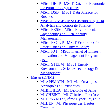
MScT-DEPP - MScT-Data and Economics
for Public Policy (DEPP)
MScT-DSB - MScT-Data Science for
Business
MScT-EDACF - MScT-Economics, Data
Analytics and Corporate Finance
MScT-EESM - MScT-Environmental
Engineering and Sustainability
Management
MScT-ESCLiP - MScT-Economics for
Smart Cities and Climate Policy
MScT-IOT - MScT-Internet of Things :
Innovation and Management Program
(IoT)
MScT-STEEM - MScT-Energy
Environment : Science Technology &
Management
Master (DNM)
M1APPMATH - M1 Mathématiques
Appliquées et Statistiques
M1BIOHEA - M1 Biologie et Santé
M1CHEINT - M1 Chimie et Interfaces
M1CPS - M1 Système Cyber Physique
M1HEP - M1 Physique des Hautes
Energies