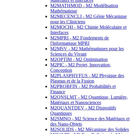
Matériaux et Interfaces
M2MATHMOD - M2 Modélisation
Mathématique
M2MECENCLI - M2 Génie Mécanique
pour les Cliniciens
M2MOCHI - M2 Chimie Moléculaire et
Interfaces
M2MPRI - M2 Fondements de
l'Informatique MPRI
M2MSV - M2 Mathématiques pour les
Sciences du Vivant
M2OPTIM - M2 Optimisation
M2PIC - M2 Projet, Innovation,
Conception
M2PLASPHYFUS - M2 Physique des
Plasmas et de la Fusion
M2PROBFIN - M2 Probabilités et
Finance
M2QNSLMT - M2 Quantique, Lumière,
Matériaux et Nanosciences
M2QUANTDEV - M2 Dispositifs
Quantiques
M2SMNO - M2 Science des Matériaux et
des Nano-Objets
M2SOLIDS - M2 Mécanique des Solides