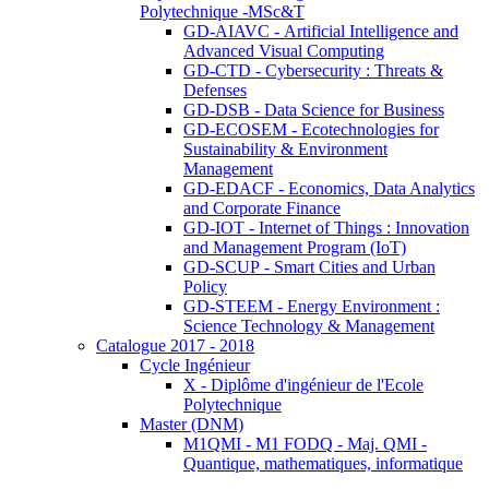
Polytechnique -MSc&T
GD-AIAVC - Artificial Intelligence and
Advanced Visual Computing
GD-CTD - Cybersecurity : Threats &
Defenses
GD-DSB - Data Science for Business
GD-ECOSEM - Ecotechnologies for
Sustainability & Environment
Management
GD-EDACF - Economics, Data Analytics
and Corporate Finance
GD-IOT - Internet of Things : Innovation
and Management Program (IoT)
GD-SCUP - Smart Cities and Urban
Policy
GD-STEEM - Energy Environment :
Science Technology & Management
Catalogue 2017 - 2018
Cycle Ingénieur
X - Diplôme d'ingénieur de l'Ecole
Polytechnique
Master (DNM)
M1QMI - M1 FODQ - Maj. QMI -
Quantique, mathematiques, informatique