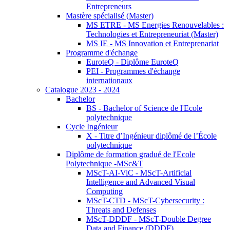
Entrepreneurs
Mastère spécialisé (Master)
MS ETRE - MS Energies Renouvelables :
Technologies et Entrepreneuriat (Master)
MS IE - MS Innovation et Entreprenariat
Programme d'échange
EuroteQ - Diplôme EuroteQ
PEI - Programmes d'échange
internationaux
Catalogue 2023 - 2024
Bachelor
BS - Bachelor of Science de l'Ecole
polytechnique
Cycle Ingénieur
X - Titre d’Ingénieur diplômé de l’École
polytechnique
Diplôme de formation gradué de l'Ecole
Polytechnique -MSc&T
MScT-AI-ViC - MScT-Artificial
Intelligence and Advanced Visual
Computing
MScT-CTD - MScT-Cybersecurity :
Threats and Defenses
MScT-DDDF - MScT-Double Degree
Data and Finance (DDDF)