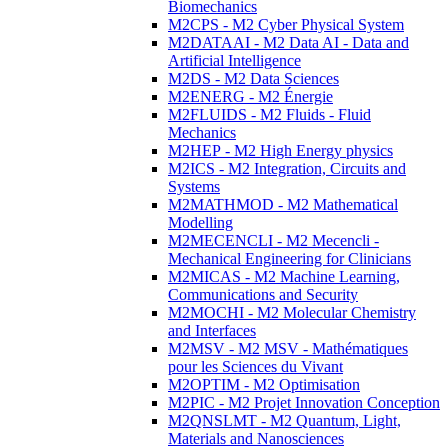
Biomechanics
M2CPS - M2 Cyber Physical System
M2DATAAI - M2 Data AI - Data and
Artificial Intelligence
M2DS - M2 Data Sciences
M2ENERG - M2 Énergie
M2FLUIDS - M2 Fluids - Fluid
Mechanics
M2HEP - M2 High Energy physics
M2ICS - M2 Integration, Circuits and
Systems
M2MATHMOD - M2 Mathematical
Modelling
M2MECENCLI - M2 Mecencli -
Mechanical Engineering for Clinicians
M2MICAS - M2 Machine Learning,
Communications and Security
M2MOCHI - M2 Molecular Chemistry
and Interfaces
M2MSV - M2 MSV - Mathématiques
pour les Sciences du Vivant
M2OPTIM - M2 Optimisation
M2PIC - M2 Projet Innovation Conception
M2QNSLMT - M2 Quantum, Light,
Materials and Nanosciences