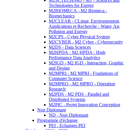
M1SCTECHNRJ - M1 - Sciences and
Technologies for Energy
M2BIOMECA - M2 Biomeca -
Biomechanics
M2CLEAR - CLimat, Environnement,
Applications et Recherche - Water, Air,
Pollution and Energy
M2CPS - Cyber Physical System
M2CYBER - M2 Cyber - Cybersecurity
M2DS - Data Sciences
M2HPDA - M2 HPDA - High
Performance Data Analytics
M2IGD - M2 IGD - Interaction, Graphic
and Design
M2MPRI - M2 MPRI - Foudations of
Computer Science
M2MPRO - M2 MPRO - Operation
Research
M2PDS - M2 PDS - Parallel and
Distributed Systems
M2PIC - Projet Innovation Conception
Non Diplomant
ND - Non Diplomant
Programme d'échange
PEI - Echanges PEI