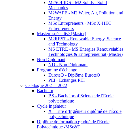
M2SOLIDS - M2 Solids - Solid
Mechanics
M2WAPE - M2 Water, Air, Pollution and
Energy
MSc Entrepreneurs - MSc X-HEC
Entrepreneurs
Mastère spécialisé (Master)
M2REST - Renewable Energy, Science
and Technology
MS ETRE - MS Energies Renouvelables :
Technologies & Entrepreneuriat (Master)
Non Diplomant
ND - Non Diplomant
Programme d'échange
EuroteQ - Diplôme EuroteQ
PEI - Echanges PEI
Catalogue 2021 - 2022
Bachelor
BS - Bachelor of Science de l'Ecole
polytechnique
Cycle Ingénieur
X - Titre d’Ingénieur diplômé de l’École
polytechnique
Diplôme de formation gradué de l'Ecole
Polytechnique -MSc&T