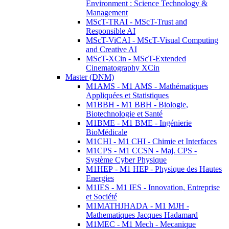
Environment : Science Technology &
Management
MScT-TRAI - MScT-Trust and
Responsible AI
MScT-ViCAI - MScT-Visual Computing
and Creative AI
MScT-XCin - MScT-Extended
Cinematography XCin
Master (DNM)
M1AMS - M1 AMS - Mathématiques
Appliquées et Statistiques
M1BBH - M1 BBH - Biologie,
Biotechnologie et Santé
M1BME - M1 BME - Ingénierie
BioMédicale
M1CHI - M1 CHI - Chimie et Interfaces
M1CPS - M1 CCSN - Maj. CPS -
Système Cyber Physique
M1HEP - M1 HEP - Physique des Hautes
Energies
M1IES - M1 IES - Innovation, Entreprise
et Société
M1MATHJHADA - M1 MJH -
Mathematiques Jacques Hadamard
M1MEC - M1 Mech - Mecanique