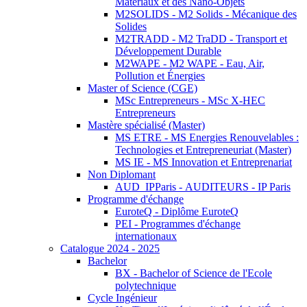
Matériaux et des Nano-Objets
M2SOLIDS - M2 Solids - Mécanique des
Solides
M2TRADD - M2 TraDD - Transport et
Développement Durable
M2WAPE - M2 WAPE - Eau, Air,
Pollution et Énergies
Master of Science (CGE)
MSc Entrepreneurs - MSc X-HEC
Entrepreneurs
Mastère spécialisé (Master)
MS ETRE - MS Energies Renouvelables :
Technologies et Entrepreneuriat (Master)
MS IE - MS Innovation et Entreprenariat
Non Diplomant
AUD_IPParis - AUDITEURS - IP Paris
Programme d'échange
EuroteQ - Diplôme EuroteQ
PEI - Programmes d'échange
internationaux
Catalogue 2024 - 2025
Bachelor
BX - Bachelor of Science de l'Ecole
polytechnique
Cycle Ingénieur