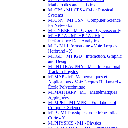
Mathematics and statistics
M1CPS - M1 CPS - Cyber Physical
Systems
M1CSN - M1 CSN - Computer Science
for Networks
M1CYBER - M1 Cyber - Cybersecurity
M1HPDA - M1 HPDA - High
Performance Data Analytics
M1I - M1 Informatique - Voie Jacques
Herbrand - X
M1IGD - M1 IGD - Interaction, Graphic
and Design
M1INTTRACPHY - M1 - International
Track in Physics
M1MAP - M1 Mathématiques et
Applications - Voie Jacques Hadamard -
École Polytechnique
M1MATHAPP - M1 - Mathématiques
Appliquées
M1MPRI - M1 MPRI - Foudations of
Computer Science
M1P - M1 Physique - Voie Irène Joliot
Curie - X
M1PHYSICS - M1 - Physics