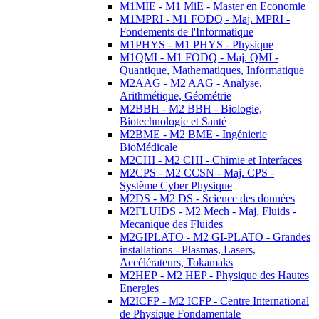
M1MIE - M1 MiE - Master en Economie
M1MPRI - M1 FODQ - Maj. MPRI -
Fondements de l'Informatique
M1PHYS - M1 PHYS - Physique
M1QMI - M1 FODQ - Maj. QMI -
Quantique, Mathematiques, Informatique
M2AAG - M2 AAG - Analyse,
Arithmétique, Géométrie
M2BBH - M2 BBH - Biologie,
Biotechnologie et Santé
M2BME - M2 BME - Ingénierie
BioMédicale
M2CHI - M2 CHI - Chimie et Interfaces
M2CPS - M2 CCSN - Maj. CPS -
Système Cyber Physique
M2DS - M2 DS - Science des données
M2FLUIDS - M2 Mech - Maj. Fluids -
Mecanique des Fluides
M2GIPLATO - M2 GI-PLATO - Grandes
installations - Plasmas, Lasers,
Accélérateurs, Tokamaks
M2HEP - M2 HEP - Physique des Hautes
Energies
M2ICFP - M2 ICFP - Centre International
de Physique Fondamentale