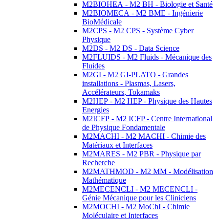
M2BIOHEA - M2 BH - Biologie et Santé
M2BIOMECA - M2 BME - Ingénierie
BioMédicale
M2CPS - M2 CPS - Système Cyber
Physique
M2DS - M2 DS - Data Science
M2FLUIDS - M2 Fluids - Mécanique des
Fluides
M2GI - M2 GI-PLATO - Grandes
installations - Plasmas, Lasers,
Accélérateurs, Tokamaks
M2HEP - M2 HEP - Physique des Hautes
Energies
M2ICFP - M2 ICFP - Centre International
de Physique Fondamentale
M2MACHI - M2 MACHI - Chimie des
Matériaux et Interfaces
M2MARES - M2 PBR - Physique par
Recherche
M2MATHMOD - M2 MM - Modélisation
Mathématique
M2MECENCLI - M2 MECENCLI -
Génie Mécanique pour les Cliniciens
M2MOCHI - M2 MoChI - Chimie
Moléculaire et Interfaces