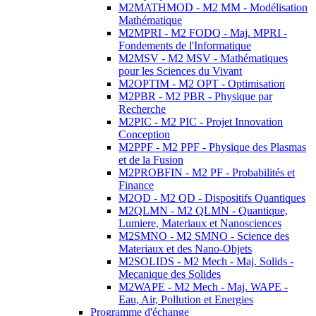
M2MATHMOD - M2 MM - Modélisation
Mathématique
M2MPRI - M2 FODQ - Maj. MPRI -
Fondements de l'Informatique
M2MSV - M2 MSV - Mathématiques
pour les Sciences du Vivant
M2OPTIM - M2 OPT - Optimisation
M2PBR - M2 PBR - Physique par
Recherche
M2PIC - M2 PIC - Projet Innovation
Conception
M2PPF - M2 PPF - Physique des Plasmas
et de la Fusion
M2PROBFIN - M2 PF - Probabilités et
Finance
M2QD - M2 QD - Dispositifs Quantiques
M2QLMN - M2 QLMN - Quantique,
Lumiere, Materiaux et Nanosciences
M2SMNO - M2 SMNO - Science des
Materiaux et des Nano-Objets
M2SOLIDS - M2 Mech - Maj. Solids -
Mecanique des Solides
M2WAPE - M2 Mech - Maj. WAPE -
Eau, Air, Pollution et Energies
Programme d'échange