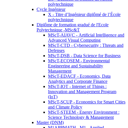
polytechnique
Cycle Ingénieur
X - Titre d’Ingénieur diplômé de l’École
polytechnique
Diplôme de formation gradué de l'Ecole
Polytechnique -MSc&T
MScT-AIAVC - Artificial Intelligence and
Advanced Visual Computing
MScT-CTD - Cybersecurity : Threats and
Defenses
MScT-DSB - Data Science for Business
MScT-ECOSEM - Environmental
Engineering and Sustainability
Management
MScT-EDACF - Economics, Data
Analytics and Corporate Finance
MScT-IOT - Internet of Things :
Innovation and Management Program
(IoT)
MScT-SCUP - Economics for Smart Cities
and Climate Policy
MScT-STEEM - Energy Environment :
Science Technology & Management
Master (DNM)
M1APPMATH - M1 - Applied