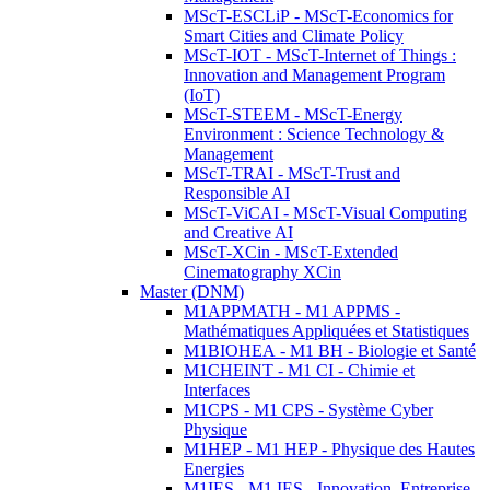
MScT-ESCLiP - MScT-Economics for
Smart Cities and Climate Policy
MScT-IOT - MScT-Internet of Things :
Innovation and Management Program
(IoT)
MScT-STEEM - MScT-Energy
Environment : Science Technology &
Management
MScT-TRAI - MScT-Trust and
Responsible AI
MScT-ViCAI - MScT-Visual Computing
and Creative AI
MScT-XCin - MScT-Extended
Cinematography XCin
Master (DNM)
M1APPMATH - M1 APPMS -
Mathématiques Appliquées et Statistiques
M1BIOHEA - M1 BH - Biologie et Santé
M1CHEINT - M1 CI - Chimie et
Interfaces
M1CPS - M1 CPS - Système Cyber
Physique
M1HEP - M1 HEP - Physique des Hautes
Energies
M1IES - M1 IES - Innovation, Entreprise