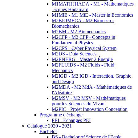
M1MATHJHADA - M1 - Mathematiques
Jacques Hadamard
M1MIE - M1 MiE - Master in Economics
M2BIOMECA - M2 Biomeca -
Biomechanics
M2BM - M2 Biomechanics
M2CFP - M2 CFP - Concepts in
Fundamental Physics
M2CPS - Cyber Physical System
M2DS - Data Sciences
M2ENERG - Master 2 Énergie
M2FLUIDS - M2 Fluids - Fluid
Mechanics
M2IGD - M2 IGD - Interaction, Graphic
and Design
M2MDA - M2 MdA - Mathématiques de
l'Aléatoire
M2MSV - M2 MSV - Mathématiques
pour les Sciences du Vivant
M2PIC - Projet Innovation Conception
Programme d'échange
PEI - Echanges PEI
Catalogue 2020 - 2021
Bachelor
BS - Bachelor of Science de l'Ecole