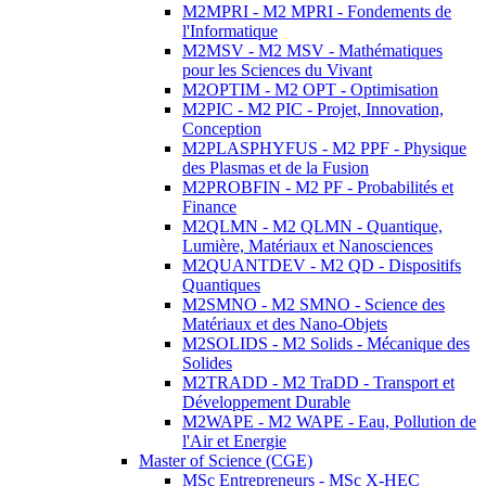
M2MPRI - M2 MPRI - Fondements de
l'Informatique
M2MSV - M2 MSV - Mathématiques
pour les Sciences du Vivant
M2OPTIM - M2 OPT - Optimisation
M2PIC - M2 PIC - Projet, Innovation,
Conception
M2PLASPHYFUS - M2 PPF - Physique
des Plasmas et de la Fusion
M2PROBFIN - M2 PF - Probabilités et
Finance
M2QLMN - M2 QLMN - Quantique,
Lumière, Matériaux et Nanosciences
M2QUANTDEV - M2 QD - Dispositifs
Quantiques
M2SMNO - M2 SMNO - Science des
Matériaux et des Nano-Objets
M2SOLIDS - M2 Solids - Mécanique des
Solides
M2TRADD - M2 TraDD - Transport et
Développement Durable
M2WAPE - M2 WAPE - Eau, Pollution de
l'Air et Energie
Master of Science (CGE)
MSc Entrepreneurs - MSc X-HEC