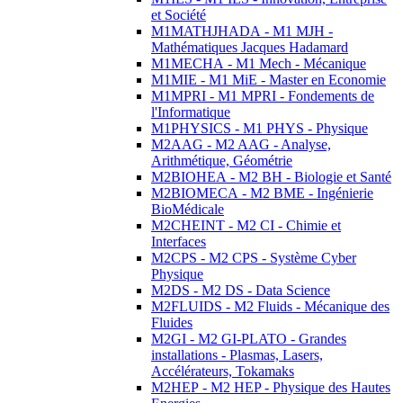
et Société
M1MATHJHADA - M1 MJH -
Mathématiques Jacques Hadamard
M1MECHA - M1 Mech - Mécanique
M1MIE - M1 MiE - Master en Economie
M1MPRI - M1 MPRI - Fondements de
l'Informatique
M1PHYSICS - M1 PHYS - Physique
M2AAG - M2 AAG - Analyse,
Arithmétique, Géométrie
M2BIOHEA - M2 BH - Biologie et Santé
M2BIOMECA - M2 BME - Ingénierie
BioMédicale
M2CHEINT - M2 CI - Chimie et
Interfaces
M2CPS - M2 CPS - Système Cyber
Physique
M2DS - M2 DS - Data Science
M2FLUIDS - M2 Fluids - Mécanique des
Fluides
M2GI - M2 GI-PLATO - Grandes
installations - Plasmas, Lasers,
Accélérateurs, Tokamaks
M2HEP - M2 HEP - Physique des Hautes