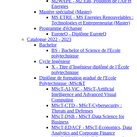
M2WAPE - M2 Eau, Pollution de l'Air et
Energies
Mastère spécialisé (Master)
MS ETRE - MS Energies Renouvelables :
Technologies et Entrepreneuriat (Master)
Programme d'échange
EuroteQ - Diplôme EuroteQ
Catalogue 2022 - 2023
Bachelor
BS - Bachelor of Science de l'Ecole
polytechnique
Cycle Ingénieur
X - Titre d’Ingénieur diplômé de l’École
polytechnique
Diplôme de formation gradué de l'Ecole
Polytechnique -MSc&T
MScT-AI-ViC - MScT-Artificial
Intelligence and Advanced Visual
Computing
MScT-CTD - MScT-Cybersecurity :
Threats and Defenses
MScT-DSB - MScT-Data Science for
Business
MScT-EDACF - MScT-Economics, Data
Analytics and Corporate Finance