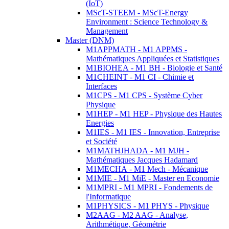
(IoT)
MScT-STEEM - MScT-Energy
Environment : Science Technology &
Management
Master (DNM)
M1APPMATH - M1 APPMS -
Mathématiques Appliquées et Statistiques
M1BIOHEA - M1 BH - Biologie et Santé
M1CHEINT - M1 CI - Chimie et
Interfaces
M1CPS - M1 CPS - Système Cyber
Physique
M1HEP - M1 HEP - Physique des Hautes
Energies
M1IES - M1 IES - Innovation, Entreprise
et Société
M1MATHJHADA - M1 MJH -
Mathématiques Jacques Hadamard
M1MECHA - M1 Mech - Mécanique
M1MIE - M1 MiE - Master en Economie
M1MPRI - M1 MPRI - Fondements de
l'Informatique
M1PHYSICS - M1 PHYS - Physique
M2AAG - M2 AAG - Analyse,
Arithmétique, Géométrie