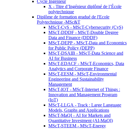
Cycle Ingénieur
X - Titre d’Ingénieur diplômé de l’École
polytechnique
Diplôme de formation gradué de l'Ecole
Polytechnique -MSc&T
MScT-CyS - MScT-Cybersecurity (CyS)
MScT-DDDF - MScT-Double Degree
Data and Finance (DDDF)
MScT-DEPP - MScT-Data and Economics
for Public Policy (DEPP)
MScT-DSAIB - MScT-Data Science and
AI for Business
MScT-EDACF - MScT-Economics, Data
Analytics and Corporate Finance
MScT-EESM - MScT-Environmental
Engineering and Sustainability
Management
MScT-IOT - MScT-Internet of Things :
Innovation and Management Program
(IoT)
MScT-LLGA - Track : Large Language
Models, Graphs and Applications
MScT-MaQI - AI for Markets and
Quantitative Investment (AI-MaQI)
MScT-STEEM - MScT-Energy