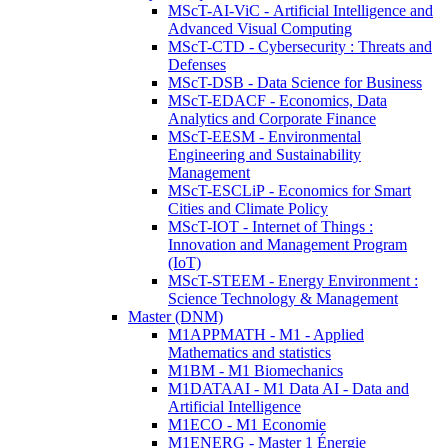
MScT-AI-ViC - Artificial Intelligence and
Advanced Visual Computing
MScT-CTD - Cybersecurity : Threats and
Defenses
MScT-DSB - Data Science for Business
MScT-EDACF - Economics, Data
Analytics and Corporate Finance
MScT-EESM - Environmental
Engineering and Sustainability
Management
MScT-ESCLiP - Economics for Smart
Cities and Climate Policy
MScT-IOT - Internet of Things :
Innovation and Management Program
(IoT)
MScT-STEEM - Energy Environment :
Science Technology & Management
Master (DNM)
M1APPMATH - M1 - Applied
Mathematics and statistics
M1BM - M1 Biomechanics
M1DATAAI - M1 Data AI - Data and
Artificial Intelligence
M1ECO - M1 Economie
M1ENERG - Master 1 Énergie