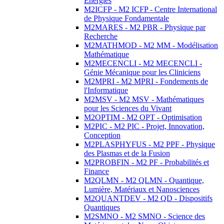
Energies
M2ICFP - M2 ICFP - Centre International
de Physique Fondamentale
M2MARES - M2 PBR - Physique par
Recherche
M2MATHMOD - M2 MM - Modélisation
Mathématique
M2MECENCLI - M2 MECENCLI -
Génie Mécanique pour les Cliniciens
M2MPRI - M2 MPRI - Fondements de
l'Informatique
M2MSV - M2 MSV - Mathématiques
pour les Sciences du Vivant
M2OPTIM - M2 OPT - Optimisation
M2PIC - M2 PIC - Projet, Innovation,
Conception
M2PLASPHYFUS - M2 PPF - Physique
des Plasmas et de la Fusion
M2PROBFIN - M2 PF - Probabilités et
Finance
M2QLMN - M2 QLMN - Quantique,
Lumière, Matériaux et Nanosciences
M2QUANTDEV - M2 QD - Dispositifs
Quantiques
M2SMNO - M2 SMNO - Science des