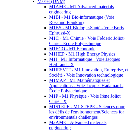
Master (DNM)
M1AME - M1 Advanced materials
engineering
M1BI - M1 Bio-informatique (Voie
Rosalind Franklin)
M1BS - M1 Biologie-Santé - Voie Boris
Ephrussi-X
M1C - M1 Chimie - Voie Fréderic Joliot-
Curie - Ecole Polytechnique
M1ECO - M1 Economie
M1HEP - M1 High Energy Physics
M1I - M1 Informatique - Voie Jacques
Herbrand - X
M1IESVIT - M1 Innovation, Entreprise, et
Société - Voie Innovation technologique
M1MAP - M1 Mathématiques et
Applications - Voie Jacques Hadamard -
École Polytechnique
M1P - M1 Physique - Voie Irène Joliot
Curie - X
M1STEPE - M1 STEPE - Sciences pour
les défis de l'environnement/Sciences for
environmentals challenges
M2AME - Advanced materials
engineering