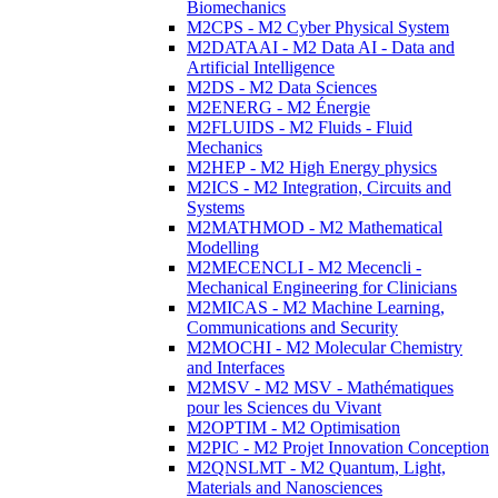
Biomechanics
M2CPS - M2 Cyber Physical System
M2DATAAI - M2 Data AI - Data and
Artificial Intelligence
M2DS - M2 Data Sciences
M2ENERG - M2 Énergie
M2FLUIDS - M2 Fluids - Fluid
Mechanics
M2HEP - M2 High Energy physics
M2ICS - M2 Integration, Circuits and
Systems
M2MATHMOD - M2 Mathematical
Modelling
M2MECENCLI - M2 Mecencli -
Mechanical Engineering for Clinicians
M2MICAS - M2 Machine Learning,
Communications and Security
M2MOCHI - M2 Molecular Chemistry
and Interfaces
M2MSV - M2 MSV - Mathématiques
pour les Sciences du Vivant
M2OPTIM - M2 Optimisation
M2PIC - M2 Projet Innovation Conception
M2QNSLMT - M2 Quantum, Light,
Materials and Nanosciences