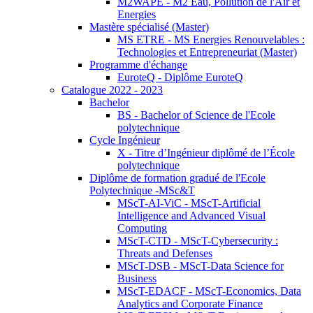
M2WAPE - M2 Eau, Pollution de l'Air et
Energies
Mastère spécialisé (Master)
MS ETRE - MS Energies Renouvelables :
Technologies et Entrepreneuriat (Master)
Programme d'échange
EuroteQ - Diplôme EuroteQ
Catalogue 2022 - 2023
Bachelor
BS - Bachelor of Science de l'Ecole
polytechnique
Cycle Ingénieur
X - Titre d’Ingénieur diplômé de l’École
polytechnique
Diplôme de formation gradué de l'Ecole
Polytechnique -MSc&T
MScT-AI-ViC - MScT-Artificial
Intelligence and Advanced Visual
Computing
MScT-CTD - MScT-Cybersecurity :
Threats and Defenses
MScT-DSB - MScT-Data Science for
Business
MScT-EDACF - MScT-Economics, Data
Analytics and Corporate Finance