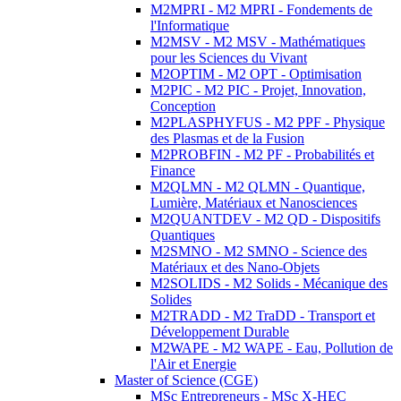
M2MPRI - M2 MPRI - Fondements de
l'Informatique
M2MSV - M2 MSV - Mathématiques
pour les Sciences du Vivant
M2OPTIM - M2 OPT - Optimisation
M2PIC - M2 PIC - Projet, Innovation,
Conception
M2PLASPHYFUS - M2 PPF - Physique
des Plasmas et de la Fusion
M2PROBFIN - M2 PF - Probabilités et
Finance
M2QLMN - M2 QLMN - Quantique,
Lumière, Matériaux et Nanosciences
M2QUANTDEV - M2 QD - Dispositifs
Quantiques
M2SMNO - M2 SMNO - Science des
Matériaux et des Nano-Objets
M2SOLIDS - M2 Solids - Mécanique des
Solides
M2TRADD - M2 TraDD - Transport et
Développement Durable
M2WAPE - M2 WAPE - Eau, Pollution de
l'Air et Energie
Master of Science (CGE)
MSc Entrepreneurs - MSc X-HEC