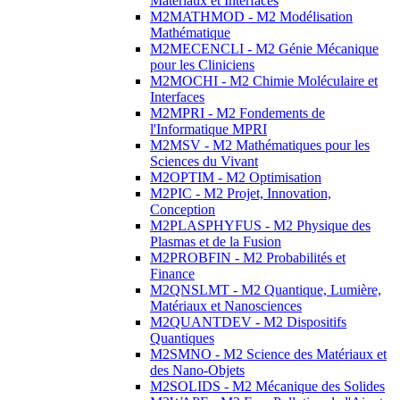
Matériaux et Interfaces
M2MATHMOD - M2 Modélisation
Mathématique
M2MECENCLI - M2 Génie Mécanique
pour les Cliniciens
M2MOCHI - M2 Chimie Moléculaire et
Interfaces
M2MPRI - M2 Fondements de
l'Informatique MPRI
M2MSV - M2 Mathématiques pour les
Sciences du Vivant
M2OPTIM - M2 Optimisation
M2PIC - M2 Projet, Innovation,
Conception
M2PLASPHYFUS - M2 Physique des
Plasmas et de la Fusion
M2PROBFIN - M2 Probabilités et
Finance
M2QNSLMT - M2 Quantique, Lumière,
Matériaux et Nanosciences
M2QUANTDEV - M2 Dispositifs
Quantiques
M2SMNO - M2 Science des Matériaux et
des Nano-Objets
M2SOLIDS - M2 Mécanique des Solides