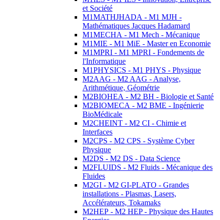
et Société
M1MATHJHADA - M1 MJH -
Mathématiques Jacques Hadamard
M1MECHA - M1 Mech - Mécanique
M1MIE - M1 MiE - Master en Economie
M1MPRI - M1 MPRI - Fondements de
l'Informatique
M1PHYSICS - M1 PHYS - Physique
M2AAG - M2 AAG - Analyse,
Arithmétique, Géométrie
M2BIOHEA - M2 BH - Biologie et Santé
M2BIOMECA - M2 BME - Ingénierie
BioMédicale
M2CHEINT - M2 CI - Chimie et
Interfaces
M2CPS - M2 CPS - Système Cyber
Physique
M2DS - M2 DS - Data Science
M2FLUIDS - M2 Fluids - Mécanique des
Fluides
M2GI - M2 GI-PLATO - Grandes
installations - Plasmas, Lasers,
Accélérateurs, Tokamaks
M2HEP - M2 HEP - Physique des Hautes