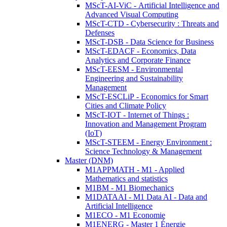
MScT-AI-ViC - Artificial Intelligence and
Advanced Visual Computing
MScT-CTD - Cybersecurity : Threats and
Defenses
MScT-DSB - Data Science for Business
MScT-EDACF - Economics, Data
Analytics and Corporate Finance
MScT-EESM - Environmental
Engineering and Sustainability
Management
MScT-ESCLiP - Economics for Smart
Cities and Climate Policy
MScT-IOT - Internet of Things :
Innovation and Management Program
(IoT)
MScT-STEEM - Energy Environment :
Science Technology & Management
Master (DNM)
M1APPMATH - M1 - Applied
Mathematics and statistics
M1BM - M1 Biomechanics
M1DATAAI - M1 Data AI - Data and
Artificial Intelligence
M1ECO - M1 Economie
M1ENERG - Master 1 Énergie