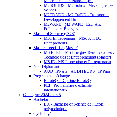
Matériaux et des Nano-Objets
M2SOLIDS - M2 Solids - Mécanique des
Solides
M2TRADD - M2 TraDD - Transport et
Développement Durable
M2WAPE - M2 WAPE - Eau, Air,
Pollution et Énergies
Master of Science (CGE)
MSc Entrepreneurs - MSc X-HEC
Entrepreneurs
Mastère spécialisé (Master)
MS ETRE - MS Energies Renouvelables :
Technologies et Entrepreneuriat (Master)
MS IE - MS Innovation et Entreprenariat
Non Diplomant
AUD_IPParis - AUDITEURS - IP Paris
Programme d'échange
EuroteQ - Diplôme EuroteQ
PEI - Programmes d'échange
internationaux
Catalogue 2024 - 2025
Bachelor
BX - Bachelor of Science de l'Ecole
polytechnique
Cycle Ingénieur