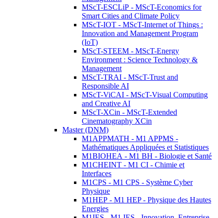
MScT-ESCLiP - MScT-Economics for
Smart Cities and Climate Policy
MScT-IOT - MScT-Internet of Things :
Innovation and Management Program
(IoT)
MScT-STEEM - MScT-Energy
Environment : Science Technology &
Management
MScT-TRAI - MScT-Trust and
Responsible AI
MScT-ViCAI - MScT-Visual Computing
and Creative AI
MScT-XCin - MScT-Extended
Cinematography XCin
Master (DNM)
M1APPMATH - M1 APPMS -
Mathématiques Appliquées et Statistiques
M1BIOHEA - M1 BH - Biologie et Santé
M1CHEINT - M1 CI - Chimie et
Interfaces
M1CPS - M1 CPS - Système Cyber
Physique
M1HEP - M1 HEP - Physique des Hautes
Energies
M1IES - M1 IES - Innovation, Entreprise