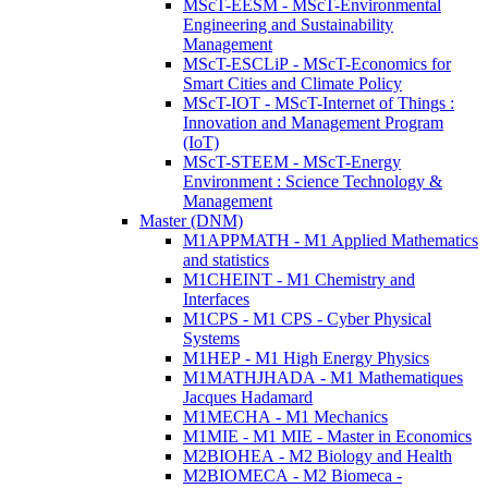
MScT-EESM - MScT-Environmental
Engineering and Sustainability
Management
MScT-ESCLiP - MScT-Economics for
Smart Cities and Climate Policy
MScT-IOT - MScT-Internet of Things :
Innovation and Management Program
(IoT)
MScT-STEEM - MScT-Energy
Environment : Science Technology &
Management
Master (DNM)
M1APPMATH - M1 Applied Mathematics
and statistics
M1CHEINT - M1 Chemistry and
Interfaces
M1CPS - M1 CPS - Cyber Physical
Systems
M1HEP - M1 High Energy Physics
M1MATHJHADA - M1 Mathematiques
Jacques Hadamard
M1MECHA - M1 Mechanics
M1MIE - M1 MIE - Master in Economics
M2BIOHEA - M2 Biology and Health
M2BIOMECA - M2 Biomeca -