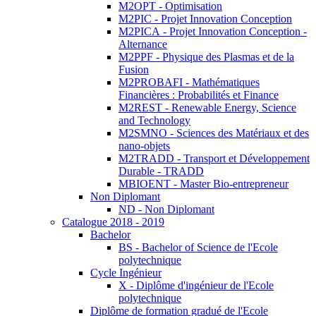
M2OPT - Optimisation
M2PIC - Projet Innovation Conception
M2PICA - Projet Innovation Conception -
Alternance
M2PPF - Physique des Plasmas et de la
Fusion
M2PROBAFI - Mathématiques
Financières : Probabilités et Finance
M2REST - Renewable Energy, Science
and Technology
M2SMNO - Sciences des Matériaux et des
nano-objets
M2TRADD - Transport et Développement
Durable - TRADD
MBIOENT - Master Bio-entrepreneur
Non Diplomant
ND - Non Diplomant
Catalogue 2018 - 2019
Bachelor
BS - Bachelor of Science de l'Ecole
polytechnique
Cycle Ingénieur
X - Diplôme d'ingénieur de l'Ecole
polytechnique
Diplôme de formation gradué de l'Ecole