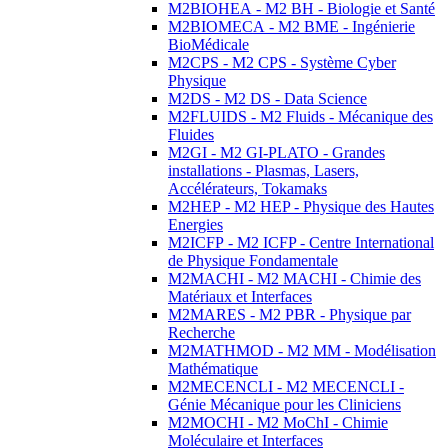
M2BIOHEA - M2 BH - Biologie et Santé
M2BIOMECA - M2 BME - Ingénierie
BioMédicale
M2CPS - M2 CPS - Système Cyber
Physique
M2DS - M2 DS - Data Science
M2FLUIDS - M2 Fluids - Mécanique des
Fluides
M2GI - M2 GI-PLATO - Grandes
installations - Plasmas, Lasers,
Accélérateurs, Tokamaks
M2HEP - M2 HEP - Physique des Hautes
Energies
M2ICFP - M2 ICFP - Centre International
de Physique Fondamentale
M2MACHI - M2 MACHI - Chimie des
Matériaux et Interfaces
M2MARES - M2 PBR - Physique par
Recherche
M2MATHMOD - M2 MM - Modélisation
Mathématique
M2MECENCLI - M2 MECENCLI -
Génie Mécanique pour les Cliniciens
M2MOCHI - M2 MoChI - Chimie
Moléculaire et Interfaces