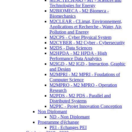
M1SCTECHNRJ - M1 - Sciences and
Technologies for Energy
M2BIOMECA - M2 Biomeca -
Biomechanics
M2CLEAR - CLimat, Environnement,
Applications et Recherche - Water, Air,
Pollution and Energy
M2CPS - Cyber Physical System
M2CYBER - M2 Cyber - Cybersecurity
M2DS - Data Sciences
M2HPDA - M2 HPDA - High
Performance Data Analytics
M2IGD - M2 IGD - Interaction, Graphic
and Design
M2MPRI - M2 MPRI - Foudations of
Computer Science
M2MPRO - M2 MPRO - Operation
Research
M2PDS - M2 PDS - Parallel and
Distributed Systems
M2PIC - Projet Innovation Conception
Non Diplomant
ND - Non Diplomant
Programme d'échange
PEI - Echanges PEI