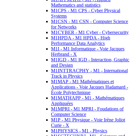
Mathematics and statistics
M1CPS - M1 CPS - Cyber Physical
Systems
M1CSN - M1 CSN - Computer Science
for Networks
M1CYBER - M1 Cyber - Cybersecurity
M1HPDA - M1 HPDA - High
Performance Data Analytics
M1I - M1 Informatique - Voie Jacques
Herbrand - X
M1IGD - M1 IGD - Interaction, Graphic
and Design
M1INTTRACPHY - M1 - International
Track in Physics
M1MAP - M1 Mathématiques et
Applications - Voie Jacques Hadamard -
École Polytechnique
M1MATHAPP - M1 - Mathématiques
Appliquées
M1MPRI - M1 MPRI - Foudations of
Computer Science
M1P - M1 Physique - Voie Irène Joliot
Curie - X
M1PHYSICS - M1 - Physics