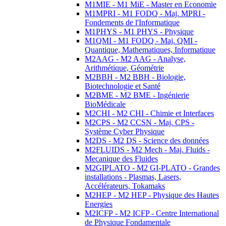
M1MIE - M1 MiE - Master en Economie
M1MPRI - M1 FODQ - Maj. MPRI -
Fondements de l'Informatique
M1PHYS - M1 PHYS - Physique
M1QMI - M1 FODQ - Maj. QMI -
Quantique, Mathematiques, Informatique
M2AAG - M2 AAG - Analyse,
Arithmétique, Géométrie
M2BBH - M2 BBH - Biologie,
Biotechnologie et Santé
M2BME - M2 BME - Ingénierie
BioMédicale
M2CHI - M2 CHI - Chimie et Interfaces
M2CPS - M2 CCSN - Maj. CPS -
Système Cyber Physique
M2DS - M2 DS - Science des données
M2FLUIDS - M2 Mech - Maj. Fluids -
Mecanique des Fluides
M2GIPLATO - M2 GI-PLATO - Grandes
installations - Plasmas, Lasers,
Accélérateurs, Tokamaks
M2HEP - M2 HEP - Physique des Hautes
Energies
M2ICFP - M2 ICFP - Centre International
de Physique Fondamentale