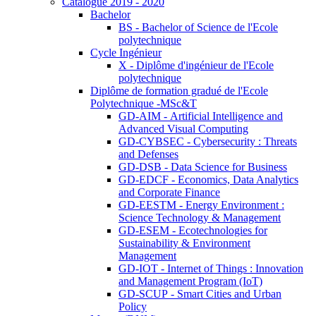
Catalogue 2019 - 2020
Bachelor
BS - Bachelor of Science de l'Ecole
polytechnique
Cycle Ingénieur
X - Diplôme d'ingénieur de l'Ecole
polytechnique
Diplôme de formation gradué de l'Ecole
Polytechnique -MSc&T
GD-AIM - Artificial Intelligence and
Advanced Visual Computing
GD-CYBSEC - Cybersecurity : Threats
and Defenses
GD-DSB - Data Science for Business
GD-EDCF - Economics, Data Analytics
and Corporate Finance
GD-EESTM - Energy Environment :
Science Technology & Management
GD-ESEM - Ecotechnologies for
Sustainability & Environment
Management
GD-IOT - Internet of Things : Innovation
and Management Program (IoT)
GD-SCUP - Smart Cities and Urban
Policy