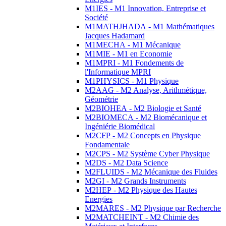
M1IES - M1 Innovation, Entreprise et
Société
M1MATHJHADA - M1 Mathématiques
Jacques Hadamard
M1MECHA - M1 Mécanique
M1MIE - M1 en Economie
M1MPRI - M1 Fondements de
l'Informatique MPRI
M1PHYSICS - M1 Physique
M2AAG - M2 Analyse, Arithmétique,
Géométrie
M2BIOHEA - M2 Biologie et Santé
M2BIOMECA - M2 Biomécanique et
Ingéniérie Biomédical
M2CFP - M2 Concepts en Physique
Fondamentale
M2CPS - M2 Système Cyber Physique
M2DS - M2 Data Science
M2FLUIDS - M2 Mécanique des Fluides
M2GI - M2 Grands Instruments
M2HEP - M2 Physique des Hautes
Energies
M2MARES - M2 Physique par Recherche
M2MATCHEINT - M2 Chimie des