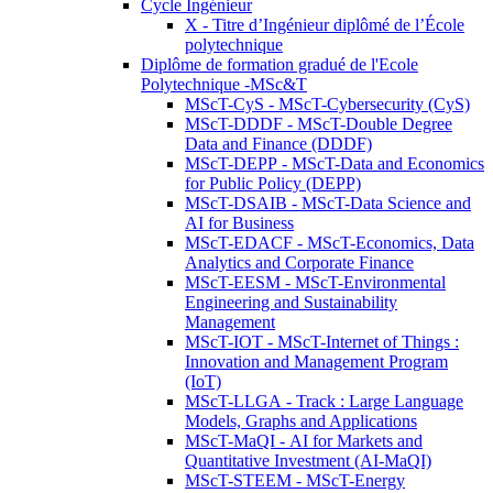
Cycle Ingénieur
X - Titre d’Ingénieur diplômé de l’École
polytechnique
Diplôme de formation gradué de l'Ecole
Polytechnique -MSc&T
MScT-CyS - MScT-Cybersecurity (CyS)
MScT-DDDF - MScT-Double Degree
Data and Finance (DDDF)
MScT-DEPP - MScT-Data and Economics
for Public Policy (DEPP)
MScT-DSAIB - MScT-Data Science and
AI for Business
MScT-EDACF - MScT-Economics, Data
Analytics and Corporate Finance
MScT-EESM - MScT-Environmental
Engineering and Sustainability
Management
MScT-IOT - MScT-Internet of Things :
Innovation and Management Program
(IoT)
MScT-LLGA - Track : Large Language
Models, Graphs and Applications
MScT-MaQI - AI for Markets and
Quantitative Investment (AI-MaQI)
MScT-STEEM - MScT-Energy