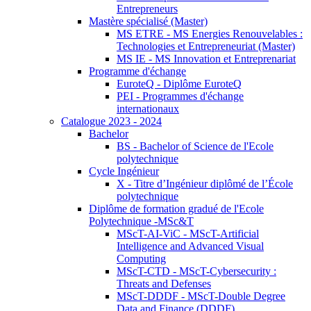
Entrepreneurs
Mastère spécialisé (Master)
MS ETRE - MS Energies Renouvelables :
Technologies et Entrepreneuriat (Master)
MS IE - MS Innovation et Entreprenariat
Programme d'échange
EuroteQ - Diplôme EuroteQ
PEI - Programmes d'échange
internationaux
Catalogue 2023 - 2024
Bachelor
BS - Bachelor of Science de l'Ecole
polytechnique
Cycle Ingénieur
X - Titre d’Ingénieur diplômé de l’École
polytechnique
Diplôme de formation gradué de l'Ecole
Polytechnique -MSc&T
MScT-AI-ViC - MScT-Artificial
Intelligence and Advanced Visual
Computing
MScT-CTD - MScT-Cybersecurity :
Threats and Defenses
MScT-DDDF - MScT-Double Degree
Data and Finance (DDDF)