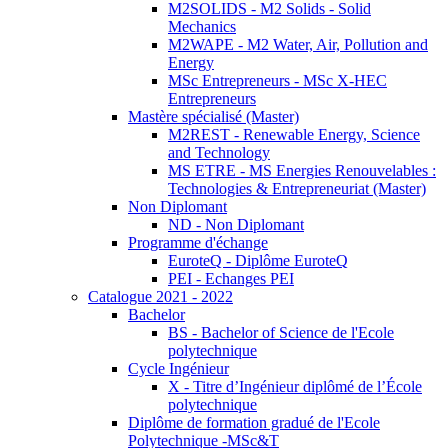
M2SOLIDS - M2 Solids - Solid
Mechanics
M2WAPE - M2 Water, Air, Pollution and
Energy
MSc Entrepreneurs - MSc X-HEC
Entrepreneurs
Mastère spécialisé (Master)
M2REST - Renewable Energy, Science
and Technology
MS ETRE - MS Energies Renouvelables :
Technologies & Entrepreneuriat (Master)
Non Diplomant
ND - Non Diplomant
Programme d'échange
EuroteQ - Diplôme EuroteQ
PEI - Echanges PEI
Catalogue 2021 - 2022
Bachelor
BS - Bachelor of Science de l'Ecole
polytechnique
Cycle Ingénieur
X - Titre d’Ingénieur diplômé de l’École
polytechnique
Diplôme de formation gradué de l'Ecole
Polytechnique -MSc&T