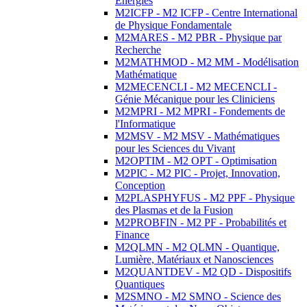
Energies
M2ICFP - M2 ICFP - Centre International
de Physique Fondamentale
M2MARES - M2 PBR - Physique par
Recherche
M2MATHMOD - M2 MM - Modélisation
Mathématique
M2MECENCLI - M2 MECENCLI -
Génie Mécanique pour les Cliniciens
M2MPRI - M2 MPRI - Fondements de
l'Informatique
M2MSV - M2 MSV - Mathématiques
pour les Sciences du Vivant
M2OPTIM - M2 OPT - Optimisation
M2PIC - M2 PIC - Projet, Innovation,
Conception
M2PLASPHYFUS - M2 PPF - Physique
des Plasmas et de la Fusion
M2PROBFIN - M2 PF - Probabilités et
Finance
M2QLMN - M2 QLMN - Quantique,
Lumière, Matériaux et Nanosciences
M2QUANTDEV - M2 QD - Dispositifs
Quantiques
M2SMNO - M2 SMNO - Science des