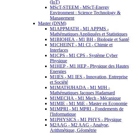
(IoT)
MScT-STEEM - MScT-Energy
Environment : Science Technology &
Management
Master (DNM)
M1APPMATH - M1 APPMS -
Mathématiques Appliquées et Statistiques
M1BIOHEA - M1 BH - Biologie et Santé
M1CHEINT - M1 CI - Chimie et
Interfaces
M1CPS - M1 CPS - Système Cyber
Physique
M1HEP - M1 HEP - Physique des Hautes
Energies
M1IES - M1 IES - Innovation, Entreprise
et Société
M1MATHJHADA - M1 MJH -
Mathématiques Jacques Hadamard
M1MECHA - M1 Mech - Mécanique
M1MIE - M1 MiE - Master en Economie
M1MPRI - M1 MPRI - Fondements de
l'Informatique
M1PHYSICS - M1 PHYS - Physique
M2AAG - M2 AAG - Analyse,
Arithmétique, Géométrie