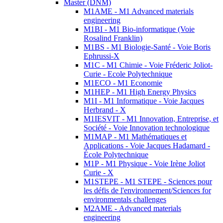
Master (DNM)
M1AME - M1 Advanced materials
engineering
M1BI - M1 Bio-informatique (Voie
Rosalind Franklin)
M1BS - M1 Biologie-Santé - Voie Boris
Ephrussi-X
M1C - M1 Chimie - Voie Fréderic Joliot-
Curie - Ecole Polytechnique
M1ECO - M1 Economie
M1HEP - M1 High Energy Physics
M1I - M1 Informatique - Voie Jacques
Herbrand - X
M1IESVIT - M1 Innovation, Entreprise, et
Société - Voie Innovation technologique
M1MAP - M1 Mathématiques et
Applications - Voie Jacques Hadamard -
École Polytechnique
M1P - M1 Physique - Voie Irène Joliot
Curie - X
M1STEPE - M1 STEPE - Sciences pour
les défis de l'environnement/Sciences for
environmentals challenges
M2AME - Advanced materials
engineering