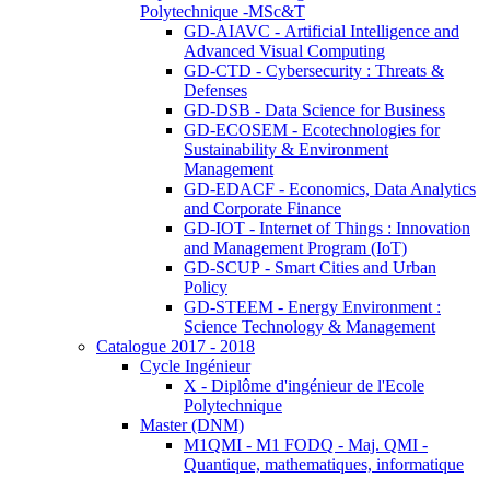
Polytechnique -MSc&T
GD-AIAVC - Artificial Intelligence and
Advanced Visual Computing
GD-CTD - Cybersecurity : Threats &
Defenses
GD-DSB - Data Science for Business
GD-ECOSEM - Ecotechnologies for
Sustainability & Environment
Management
GD-EDACF - Economics, Data Analytics
and Corporate Finance
GD-IOT - Internet of Things : Innovation
and Management Program (IoT)
GD-SCUP - Smart Cities and Urban
Policy
GD-STEEM - Energy Environment :
Science Technology & Management
Catalogue 2017 - 2018
Cycle Ingénieur
X - Diplôme d'ingénieur de l'Ecole
Polytechnique
Master (DNM)
M1QMI - M1 FODQ - Maj. QMI -
Quantique, mathematiques, informatique