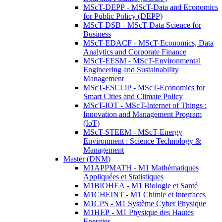
MScT-DEPP - MScT-Data and Economics
for Public Policy (DEPP)
MScT-DSB - MScT-Data Science for
Business
MScT-EDACF - MScT-Economics, Data
Analytics and Corporate Finance
MScT-EESM - MScT-Environmental
Engineering and Sustainability
Management
MScT-ESCLiP - MScT-Economics for
Smart Cities and Climate Policy
MScT-IOT - MScT-Internet of Things :
Innovation and Management Program
(IoT)
MScT-STEEM - MScT-Energy
Environment : Science Technology &
Management
Master (DNM)
M1APPMATH - M1 Mathématiques
Appliquées et Statistiques
M1BIOHEA - M1 Biologie et Santé
M1CHEINT - M1 Chimie et Interfaces
M1CPS - M1 Système Cyber Physique
M1HEP - M1 Physique des Hautes
Energies