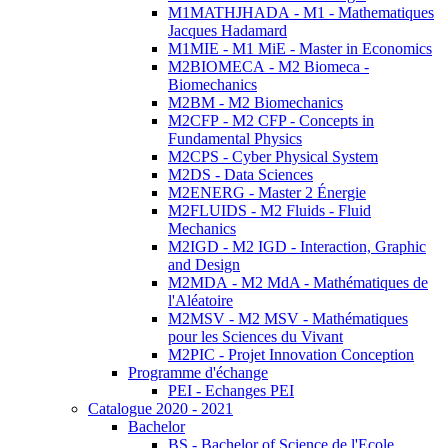
M1MATHJHADA - M1 - Mathematiques
Jacques Hadamard
M1MIE - M1 MiE - Master in Economics
M2BIOMECA - M2 Biomeca -
Biomechanics
M2BM - M2 Biomechanics
M2CFP - M2 CFP - Concepts in
Fundamental Physics
M2CPS - Cyber Physical System
M2DS - Data Sciences
M2ENERG - Master 2 Énergie
M2FLUIDS - M2 Fluids - Fluid
Mechanics
M2IGD - M2 IGD - Interaction, Graphic
and Design
M2MDA - M2 MdA - Mathématiques de
l'Aléatoire
M2MSV - M2 MSV - Mathématiques
pour les Sciences du Vivant
M2PIC - Projet Innovation Conception
Programme d'échange
PEI - Echanges PEI
Catalogue 2020 - 2021
Bachelor
BS - Bachelor of Science de l'Ecole