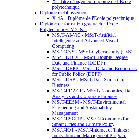
X - Titre d’Ingénieur diplômé de l’École
polytechnique
Diplôme d'établissement
X-4A - Diplôme de l'Ecole polytechnique
Diplôme de formation gradué de l'Ecole
Polytechnique -MSc&T
MScT-AI-ViC - MScT-Artificial
Intelligence and Advanced Visual
Computing
MScT-CyS - MScT-Cybersecurity (CyS)
MScT-DDDF - MScT-Double Degree
Data and Finance (DDDF)
MScT-DEPP - MScT-Data and Economics
for Public Policy (DEPP)
MScT-DSB - MScT-Data Science for
Business
MScT-EDACF - MScT-Economics, Data
Analytics and Corporate Finance
MScT-EESM - MScT-Environmental
Engineering and Sustainability
Management
MScT-ESCLiP - MScT-Economics for
Smart Cities and Climate Policy
MScT-IOT - MScT-Internet of Things :
Innovation and Management Program