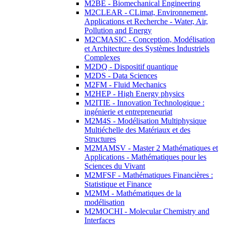
M2BE - Biomechanical Engineering
M2CLEAR - CLimat, Environnement,
Applications et Recherche - Water, Air,
Pollution and Energy
M2CMASIC - Conception, Modélisation
et Architecture des Systèmes Industriels
Complexes
M2DQ - Dispositif quantique
M2DS - Data Sciences
M2FM - Fluid Mechanics
M2HEP - High Energy physics
M2ITIE - Innovation Technologique :
ingénierie et entrepreneuriat
M2M4S - Modélisation Multiphysique
Multiéchelle des Matériaux et des
Structures
M2MAMSV - Master 2 Mathématiques et
Applications - Mathématiques pour les
Sciences du Vivant
M2MFSF - Mathématiques Financières :
Statistique et Finance
M2MM - Mathématiques de la
modélisation
M2MOCHI - Molecular Chemistry and
Interfaces