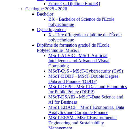
EuroteQ - Diplôme EuroteQ
Catalogue 2025 - 2026
Bachelor
BX - Bachelor of Science de l'Ecole
polytechnique
Cycle Ingénieur
X - Titre d’Ingénieur diplômé de l’École
polytechnique
Diplôme de formation gradué de l'Ecole
Polytechnique -MSc&T
MScT-AI-ViC - MScT-Artificial
Intelligence and Advanced Visual
Computing
MScT-CyS - MScT-Cybersecurity (CyS)
MScT-DDDF - MScT-Double Degree
Data and Finance (DDDF)
MScT-DEPP - MScT-Data and Economics
for Public Policy (DEPP)
MScT-DSAIB - MScT-Data Science and
AI for Business
MScT-EDACF - MScT-Economics, Data
Analytics and Corporate Finance
MScT-EESM - MScT-Environmental
Engineering and Sustainability
Management