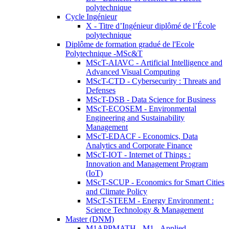
polytechnique
Cycle Ingénieur
X - Titre d’Ingénieur diplômé de l’École
polytechnique
Diplôme de formation gradué de l'Ecole
Polytechnique -MSc&T
MScT-AIAVC - Artificial Intelligence and
Advanced Visual Computing
MScT-CTD - Cybersecurity : Threats and
Defenses
MScT-DSB - Data Science for Business
MScT-ECOSEM - Environmental
Engineering and Sustainability
Management
MScT-EDACF - Economics, Data
Analytics and Corporate Finance
MScT-IOT - Internet of Things :
Innovation and Management Program
(IoT)
MScT-SCUP - Economics for Smart Cities
and Climate Policy
MScT-STEEM - Energy Environment :
Science Technology & Management
Master (DNM)
M1APPMATH - M1 - Applied