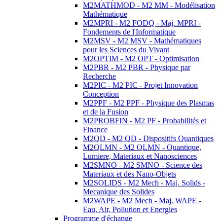
M2MATHMOD - M2 MM - Modélisation
Mathématique
M2MPRI - M2 FODQ - Maj. MPRI -
Fondements de l'Informatique
M2MSV - M2 MSV - Mathématiques
pour les Sciences du Vivant
M2OPTIM - M2 OPT - Optimisation
M2PBR - M2 PBR - Physique par
Recherche
M2PIC - M2 PIC - Projet Innovation
Conception
M2PPF - M2 PPF - Physique des Plasmas
et de la Fusion
M2PROBFIN - M2 PF - Probabilités et
Finance
M2QD - M2 QD - Dispositifs Quantiques
M2QLMN - M2 QLMN - Quantique,
Lumiere, Materiaux et Nanosciences
M2SMNO - M2 SMNO - Science des
Materiaux et des Nano-Objets
M2SOLIDS - M2 Mech - Maj. Solids -
Mecanique des Solides
M2WAPE - M2 Mech - Maj. WAPE -
Eau, Air, Pollution et Energies
Programme d'échange