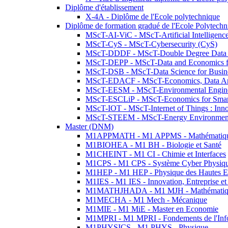
Diplôme d'établissement
X-4A - Diplôme de l'Ecole polytechnique
Diplôme de formation gradué de l'Ecole Polytec
MScT-AI-ViC - MScT-Artificial Intelligen
MScT-CyS - MScT-Cybersecurity (CyS)
MScT-DDDF - MScT-Double Degree Data 
MScT-DEPP - MScT-Data and Economics fo
MScT-DSB - MScT-Data Science for Busin
MScT-EDACF - MScT-Economics, Data Anal
MScT-EESM - MScT-Environmental Enginee
MScT-ESCLiP - MScT-Economics for Smart 
MScT-IOT - MScT-Internet of Things : Inn
MScT-STEEM - MScT-Energy Environment 
Master (DNM)
M1APPMATH - M1 APPMS - Mathématiques A
M1BIOHEA - M1 BH - Biologie et Santé
M1CHEINT - M1 CI - Chimie et Interfaces
M1CPS - M1 CPS - Système Cyber Physiq
M1HEP - M1 HEP - Physique des Hautes E
M1IES - M1 IES - Innovation, Entreprise et
M1MATHJHADA - M1 MJH - Mathématiqu
M1MECHA - M1 Mech - Mécanique
M1MIE - M1 MiE - Master en Economie
M1MPRI - M1 MPRI - Fondements de l'Inf
M1PHYSICS - M1 PHYS - Physique