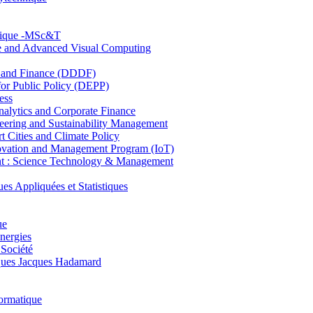
hnique -MSc&T
ce and Advanced Visual Computing
and Finance (DDDF)
r Public Policy (DEPP)
ess
ytics and Corporate Finance
ring and Sustainability Management
Cities and Climate Policy
ovation and Management Program (IoT)
: Science Technology & Management
ppliquées et Statistiques
ue
nergies
 Société
es Jacques Hadamard
ormatique