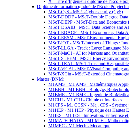
X - Titre d’Ingénieur diplômé de l’École po
Diplôme de formation gradué de l'Ecole Polytec
MScT-CyS - MScT-Cybersecurity (CyS)
MScT-DDDF - MScT-Double Degree Data 
MScT-DEPP - MScT-Data and Economics fo
MScT-DSAIB - MScT-Data Science and AI 
MScT-EDACF - MScT-Economics, Data Anal
MScT-EESM - MScT-Environmental Enginee
MScT-IOT - MScT-Internet of Things : Inn
MScT-LLGA - Track : Large Language Mode
MScT-MaQI - AI for Markets and Quantitat
MScT-STEEM - MScT-Energy Environment 
MScT-TRAI - MScT-Trust and Responsible
MScT-ViCAI - MScT-Visual Computing and
MScT-XCin - MScT-Extended Cinematogr
Master (DNM)
M1AMS - M1 AMS - Mathématiques Appliqué
M1BBH - M1 BBH - Biologie, Biotechnolog
M1BME - M1 BME - Ingénierie BioMédica
M1CHI - M1 CHI - Chimie et Interfaces
M1CPS - M1 CCSN - Maj. CPS - Système 
M1HEP - M1 HEP - Physique des Hautes E
M1IES - M1 IES - Innovation, Entreprise et
M1MATHJHADA - M1 MJH - Mathematiqu
M1MEC - M1 Mech - Mecanique