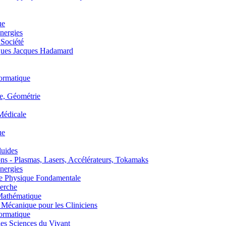
ue
nergies
 Société
es Jacques Hadamard
ormatique
, Géométrie
édicale
ue
uides
s - Plasmas, Lasers, Accélérateurs, Tokamaks
nergies
de Physique Fondamentale
erche
athématique
anique pour les Cliniciens
ormatique
s Sciences du Vivant