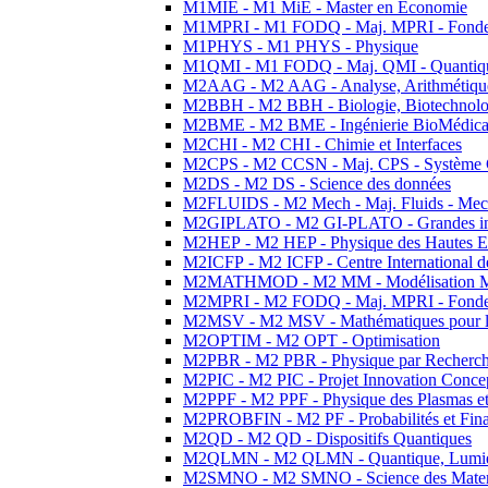
M1MIE - M1 MiE - Master en Economie
M1MPRI - M1 FODQ - Maj. MPRI - Fondeme
M1PHYS - M1 PHYS - Physique
M1QMI - M1 FODQ - Maj. QMI - Quantique
M2AAG - M2 AAG - Analyse, Arithmétique
M2BBH - M2 BBH - Biologie, Biotechnolog
M2BME - M2 BME - Ingénierie BioMédica
M2CHI - M2 CHI - Chimie et Interfaces
M2CPS - M2 CCSN - Maj. CPS - Système 
M2DS - M2 DS - Science des données
M2FLUIDS - M2 Mech - Maj. Fluids - Meca
M2GIPLATO - M2 GI-PLATO - Grandes instal
M2HEP - M2 HEP - Physique des Hautes E
M2ICFP - M2 ICFP - Centre International 
M2MATHMOD - M2 MM - Modélisation M
M2MPRI - M2 FODQ - Maj. MPRI - Fondeme
M2MSV - M2 MSV - Mathématiques pour le
M2OPTIM - M2 OPT - Optimisation
M2PBR - M2 PBR - Physique par Recherc
M2PIC - M2 PIC - Projet Innovation Conce
M2PPF - M2 PPF - Physique des Plasmas et
M2PROBFIN - M2 PF - Probabilités et Fin
M2QD - M2 QD - Dispositifs Quantiques
M2QLMN - M2 QLMN - Quantique, Lumiere
M2SMNO - M2 SMNO - Science des Materi