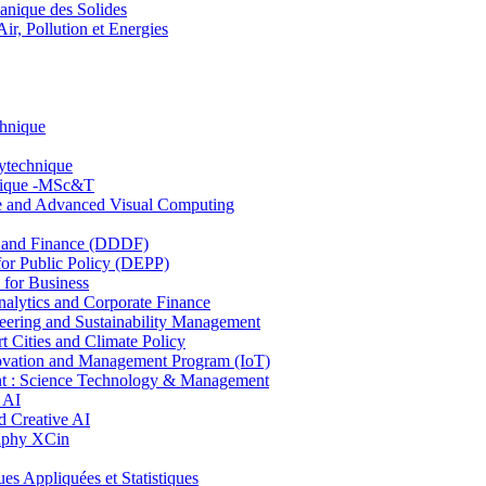
nique des Solides
, Pollution et Energies
chnique
lytechnique
hnique -MSc&T
ce and Advanced Visual Computing
and Finance (DDDF)
r Public Policy (DEPP)
for Business
ytics and Corporate Finance
ring and Sustainability Management
Cities and Climate Policy
ovation and Management Program (IoT)
: Science Technology & Management
 AI
 Creative AI
aphy XCin
ppliquées et Statistiques