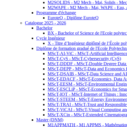
M2SOLIDS - M2 Mech - Maj. Solids - Meca
M2WAPE - M2 Mech - Maj. WAPE - Eau, Air
Programme d'échange
EuroteQ - Diplôme EuroteQ
Catalogue 2025 - 2026
Bachelor
BX - Bachelor of Science de l'Ecole polyte
Cycle Ingénieur
X - Titre d’Ingénieur diplômé de l’École po
Diplôme de formation gradué de l'Ecole Polytec
MScT-AI-ViC - MScT-Artificial Intelligen
MScT-CyS - MScT-Cybersecurity (CyS)
MScT-DDDF - MScT-Double Degree Data 
MScT-DEPP - MScT-Data and Economics fo
MScT-DSAIB - MScT-Data Science and AI 
MScT-EDACF - MScT-Economics, Data Anal
MScT-EESM - MScT-Environmental Enginee
MScT-ESCLiP - MScT-Economics for Smart 
MScT-IOT - MScT-Internet of Things : Inn
MScT-STEEM - MScT-Energy Environment 
MScT-TRAI - MScT-Trust and Responsible
MScT-ViCAI - MScT-Visual Computing and
MScT-XCin - MScT-Extended Cinematogr
Master (DNM)
M1APPMATH - M1 APPMS - Mathématiques A