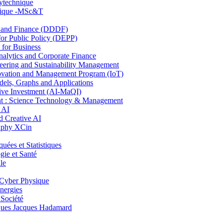
lytechnique
hnique -MSc&T
and Finance (DDDF)
r Public Policy (DEPP)
for Business
ytics and Corporate Finance
ring and Sustainability Management
ovation and Management Program (IoT)
ls, Graphs and Applications
ive Investment (AI-MaQI)
: Science Technology & Management
 AI
 Creative AI
aphy XCin
es et Statistiques
ie et Santé
le
Cyber Physique
nergies
 Société
es Jacques Hadamard