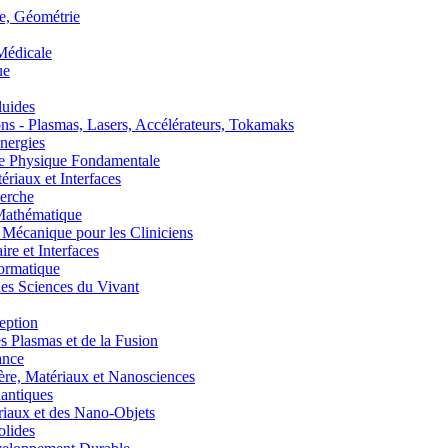
, Géométrie
édicale
ue
uides
s - Plasmas, Lasers, Accélérateurs, Tokamaks
nergies
de Physique Fondamentale
aux et Interfaces
erche
athématique
anique pour les Cliniciens
 et Interfaces
ormatique
s Sciences du Vivant
eption
lasmas et de la Fusion
ance
, Matériaux et Nanosciences
ntiques
aux et des Nano-Objets
lides