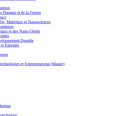
eption
lasmas et de la Fusion
ance
, Matériaux et Nanosciences
ntiques
aux et des Nano-Objets
lides
eloppement Durable
et Énergies
neurs
hnologies et Entrepreneuriat (Master)
chnique
lytechnique