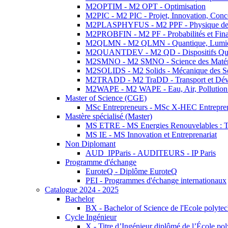
M2OPTIM - M2 OPT - Optimisation
M2PIC - M2 PIC - Projet, Innovation, Conc
M2PLASPHYFUS - M2 PPF - Physique des P
M2PROBFIN - M2 PF - Probabilités et Fin
M2QLMN - M2 QLMN - Quantique, Lumière
M2QUANTDEV - M2 QD - Dispositifs Qua
M2SMNO - M2 SMNO - Science des Matéri
M2SOLIDS - M2 Solids - Mécanique des So
M2TRADD - M2 TraDD - Transport et Dév
M2WAPE - M2 WAPE - Eau, Air, Pollution 
Master of Science (CGE)
MSc Entrepreneurs - MSc X-HEC Entrepre
Mastère spécialisé (Master)
MS ETRE - MS Energies Renouvelables : Tec
MS IE - MS Innovation et Entreprenariat
Non Diplomant
AUD_IPParis - AUDITEURS - IP Paris
Programme d'échange
EuroteQ - Diplôme EuroteQ
PEI - Programmes d'échange internationaux
Catalogue 2024 - 2025
Bachelor
BX - Bachelor of Science de l'Ecole polyte
Cycle Ingénieur
X - Titre d’Ingénieur diplômé de l’École po