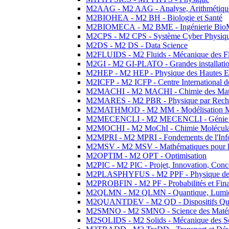
M2AAG - M2 AAG - Analyse, Arithmétique
M2BIOHEA - M2 BH - Biologie et Santé
M2BIOMECA - M2 BME - Ingénierie BioM
M2CPS - M2 CPS - Système Cyber Physiq
M2DS - M2 DS - Data Science
M2FLUIDS - M2 Fluids - Mécanique des Fl
M2GI - M2 GI-PLATO - Grandes installation
M2HEP - M2 HEP - Physique des Hautes E
M2ICFP - M2 ICFP - Centre International 
M2MACHI - M2 MACHI - Chimie des Matéri
M2MARES - M2 PBR - Physique par Rech
M2MATHMOD - M2 MM - Modélisation M
M2MECENCLI - M2 MECENCLI - Génie Méc
M2MOCHI - M2 MoChI - Chimie Moléculaire
M2MPRI - M2 MPRI - Fondements de l'Inf
M2MSV - M2 MSV - Mathématiques pour le
M2OPTIM - M2 OPT - Optimisation
M2PIC - M2 PIC - Projet, Innovation, Conc
M2PLASPHYFUS - M2 PPF - Physique des P
M2PROBFIN - M2 PF - Probabilités et Fin
M2QLMN - M2 QLMN - Quantique, Lumière
M2QUANTDEV - M2 QD - Dispositifs Qua
M2SMNO - M2 SMNO - Science des Matéri
M2SOLIDS - M2 Solids - Mécanique des So