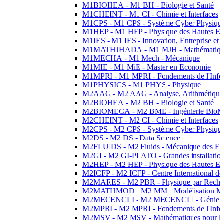
M1BIOHEA - M1 BH - Biologie et Santé
M1CHEINT - M1 CI - Chimie et Interfaces
M1CPS - M1 CPS - Système Cyber Physiq
M1HEP - M1 HEP - Physique des Hautes E
M1IES - M1 IES - Innovation, Entreprise et
M1MATHJHADA - M1 MJH - Mathématiqu
M1MECHA - M1 Mech - Mécanique
M1MIE - M1 MiE - Master en Economie
M1MPRI - M1 MPRI - Fondements de l'Inf
M1PHYSICS - M1 PHYS - Physique
M2AAG - M2 AAG - Analyse, Arithmétique
M2BIOHEA - M2 BH - Biologie et Santé
M2BIOMECA - M2 BME - Ingénierie BioM
M2CHEINT - M2 CI - Chimie et Interfaces
M2CPS - M2 CPS - Système Cyber Physiq
M2DS - M2 DS - Data Science
M2FLUIDS - M2 Fluids - Mécanique des Fl
M2GI - M2 GI-PLATO - Grandes installation
M2HEP - M2 HEP - Physique des Hautes E
M2ICFP - M2 ICFP - Centre International 
M2MARES - M2 PBR - Physique par Rech
M2MATHMOD - M2 MM - Modélisation M
M2MECENCLI - M2 MECENCLI - Génie Méc
M2MPRI - M2 MPRI - Fondements de l'Inf
M2MSV - M2 MSV - Mathématiques pour le