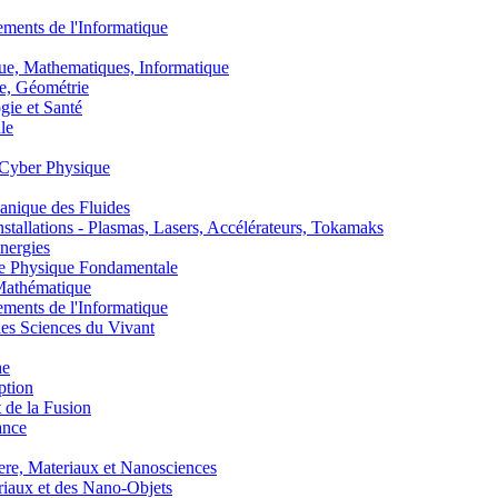
nts de l'Informatique
, Mathematiques, Informatique
, Géométrie
ie et Santé
le
Cyber Physique
nique des Fluides
lations - Plasmas, Lasers, Accélérateurs, Tokamaks
nergies
de Physique Fondamentale
athématique
nts de l'Informatique
s Sciences du Vivant
he
ption
 de la Fusion
ance
, Materiaux et Nanosciences
aux et des Nano-Objets