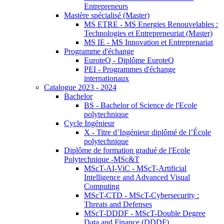
Entrepreneurs
Mastère spécialisé (Master)
MS ETRE - MS Energies Renouvelables :
Technologies et Entrepreneuriat (Master)
MS IE - MS Innovation et Entreprenariat
Programme d'échange
EuroteQ - Diplôme EuroteQ
PEI - Programmes d'échange
internationaux
Catalogue 2023 - 2024
Bachelor
BS - Bachelor of Science de l'Ecole
polytechnique
Cycle Ingénieur
X - Titre d’Ingénieur diplômé de l’École
polytechnique
Diplôme de formation gradué de l'Ecole
Polytechnique -MSc&T
MScT-AI-ViC - MScT-Artificial
Intelligence and Advanced Visual
Computing
MScT-CTD - MScT-Cybersecurity :
Threats and Defenses
MScT-DDDF - MScT-Double Degree
Data and Finance (DDDF)