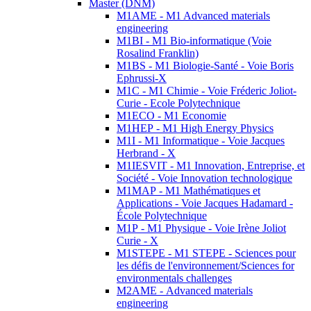
Master (DNM)
M1AME - M1 Advanced materials
engineering
M1BI - M1 Bio-informatique (Voie
Rosalind Franklin)
M1BS - M1 Biologie-Santé - Voie Boris
Ephrussi-X
M1C - M1 Chimie - Voie Fréderic Joliot-
Curie - Ecole Polytechnique
M1ECO - M1 Economie
M1HEP - M1 High Energy Physics
M1I - M1 Informatique - Voie Jacques
Herbrand - X
M1IESVIT - M1 Innovation, Entreprise, et
Société - Voie Innovation technologique
M1MAP - M1 Mathématiques et
Applications - Voie Jacques Hadamard -
École Polytechnique
M1P - M1 Physique - Voie Irène Joliot
Curie - X
M1STEPE - M1 STEPE - Sciences pour
les défis de l'environnement/Sciences for
environmentals challenges
M2AME - Advanced materials
engineering