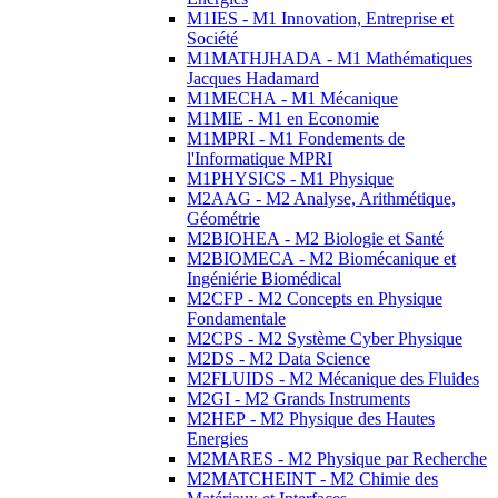
M1IES - M1 Innovation, Entreprise et
Société
M1MATHJHADA - M1 Mathématiques
Jacques Hadamard
M1MECHA - M1 Mécanique
M1MIE - M1 en Economie
M1MPRI - M1 Fondements de
l'Informatique MPRI
M1PHYSICS - M1 Physique
M2AAG - M2 Analyse, Arithmétique,
Géométrie
M2BIOHEA - M2 Biologie et Santé
M2BIOMECA - M2 Biomécanique et
Ingéniérie Biomédical
M2CFP - M2 Concepts en Physique
Fondamentale
M2CPS - M2 Système Cyber Physique
M2DS - M2 Data Science
M2FLUIDS - M2 Mécanique des Fluides
M2GI - M2 Grands Instruments
M2HEP - M2 Physique des Hautes
Energies
M2MARES - M2 Physique par Recherche
M2MATCHEINT - M2 Chimie des