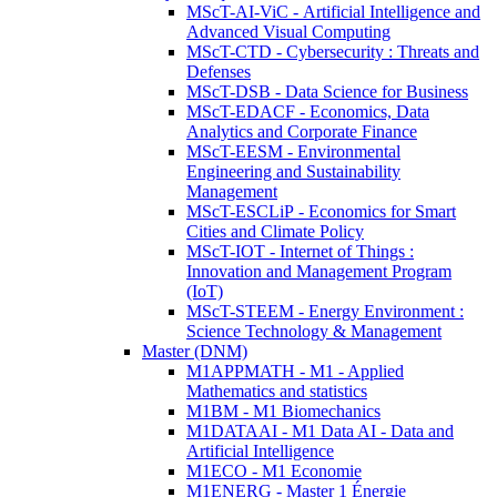
MScT-AI-ViC - Artificial Intelligence and
Advanced Visual Computing
MScT-CTD - Cybersecurity : Threats and
Defenses
MScT-DSB - Data Science for Business
MScT-EDACF - Economics, Data
Analytics and Corporate Finance
MScT-EESM - Environmental
Engineering and Sustainability
Management
MScT-ESCLiP - Economics for Smart
Cities and Climate Policy
MScT-IOT - Internet of Things :
Innovation and Management Program
(IoT)
MScT-STEEM - Energy Environment :
Science Technology & Management
Master (DNM)
M1APPMATH - M1 - Applied
Mathematics and statistics
M1BM - M1 Biomechanics
M1DATAAI - M1 Data AI - Data and
Artificial Intelligence
M1ECO - M1 Economie
M1ENERG - Master 1 Énergie