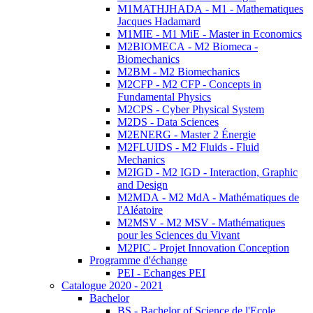
M1MATHJHADA - M1 - Mathematiques
Jacques Hadamard
M1MIE - M1 MiE - Master in Economics
M2BIOMECA - M2 Biomeca -
Biomechanics
M2BM - M2 Biomechanics
M2CFP - M2 CFP - Concepts in
Fundamental Physics
M2CPS - Cyber Physical System
M2DS - Data Sciences
M2ENERG - Master 2 Énergie
M2FLUIDS - M2 Fluids - Fluid
Mechanics
M2IGD - M2 IGD - Interaction, Graphic
and Design
M2MDA - M2 MdA - Mathématiques de
l'Aléatoire
M2MSV - M2 MSV - Mathématiques
pour les Sciences du Vivant
M2PIC - Projet Innovation Conception
Programme d'échange
PEI - Echanges PEI
Catalogue 2020 - 2021
Bachelor
BS - Bachelor of Science de l'Ecole