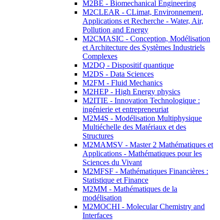
M2BE - Biomechanical Engineering
M2CLEAR - CLimat, Environnement,
Applications et Recherche - Water, Air,
Pollution and Energy
M2CMASIC - Conception, Modélisation
et Architecture des Systèmes Industriels
Complexes
M2DQ - Dispositif quantique
M2DS - Data Sciences
M2FM - Fluid Mechanics
M2HEP - High Energy physics
M2ITIE - Innovation Technologique :
ingénierie et entrepreneuriat
M2M4S - Modélisation Multiphysique
Multiéchelle des Matériaux et des
Structures
M2MAMSV - Master 2 Mathématiques et
Applications - Mathématiques pour les
Sciences du Vivant
M2MFSF - Mathématiques Financières :
Statistique et Finance
M2MM - Mathématiques de la
modélisation
M2MOCHI - Molecular Chemistry and
Interfaces