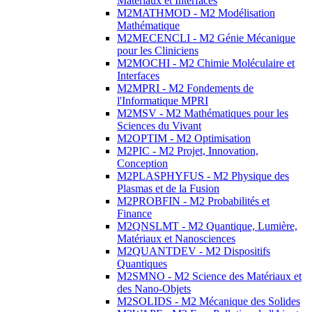
Matériaux et Interfaces
M2MATHMOD - M2 Modélisation
Mathématique
M2MECENCLI - M2 Génie Mécanique
pour les Cliniciens
M2MOCHI - M2 Chimie Moléculaire et
Interfaces
M2MPRI - M2 Fondements de
l'Informatique MPRI
M2MSV - M2 Mathématiques pour les
Sciences du Vivant
M2OPTIM - M2 Optimisation
M2PIC - M2 Projet, Innovation,
Conception
M2PLASPHYFUS - M2 Physique des
Plasmas et de la Fusion
M2PROBFIN - M2 Probabilités et
Finance
M2QNSLMT - M2 Quantique, Lumière,
Matériaux et Nanosciences
M2QUANTDEV - M2 Dispositifs
Quantiques
M2SMNO - M2 Science des Matériaux et
des Nano-Objets
M2SOLIDS - M2 Mécanique des Solides