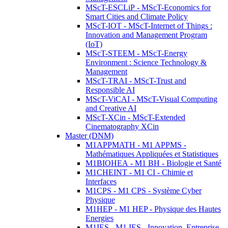
MScT-ESCLiP - MScT-Economics for
Smart Cities and Climate Policy
MScT-IOT - MScT-Internet of Things :
Innovation and Management Program
(IoT)
MScT-STEEM - MScT-Energy
Environment : Science Technology &
Management
MScT-TRAI - MScT-Trust and
Responsible AI
MScT-ViCAI - MScT-Visual Computing
and Creative AI
MScT-XCin - MScT-Extended
Cinematography XCin
Master (DNM)
M1APPMATH - M1 APPMS -
Mathématiques Appliquées et Statistiques
M1BIOHEA - M1 BH - Biologie et Santé
M1CHEINT - M1 CI - Chimie et
Interfaces
M1CPS - M1 CPS - Système Cyber
Physique
M1HEP - M1 HEP - Physique des Hautes
Energies
M1IES - M1 IES - Innovation, Entreprise