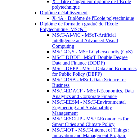
X - Titre d’Ingénieur diplômé de l’École
polytechnique
Diplôme d'établissement
X-4A - Diplôme de l'Ecole polytechnique
Diplôme de formation gradué de l'Ecole
Polytechnique -MSc&T
MScT-AI-ViC - MScT-Artificial
Intelligence and Advanced Visual
Computing
MScT-CyS - MScT-Cybersecurity (CyS)
MScT-DDDF - MScT-Double Degree
Data and Finance (DDDF)
MScT-DEPP - MScT-Data and Economics
for Public Policy (DEPP)
MScT-DSB - MScT-Data Science for
Business
MScT-EDACF - MScT-Economics, Data
Analytics and Corporate Finance
MScT-EESM - MScT-Environmental
Engineering and Sustainability
Management
MScT-ESCLiP - MScT-Economics for
Smart Cities and Climate Policy
MScT-IOT - MScT-Internet of Things :
Innovation and Management Program