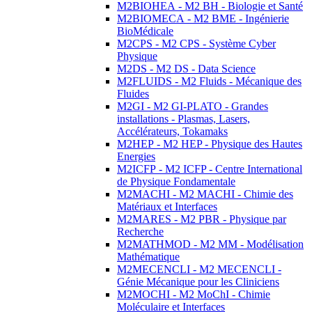
M2BIOHEA - M2 BH - Biologie et Santé
M2BIOMECA - M2 BME - Ingénierie
BioMédicale
M2CPS - M2 CPS - Système Cyber
Physique
M2DS - M2 DS - Data Science
M2FLUIDS - M2 Fluids - Mécanique des
Fluides
M2GI - M2 GI-PLATO - Grandes
installations - Plasmas, Lasers,
Accélérateurs, Tokamaks
M2HEP - M2 HEP - Physique des Hautes
Energies
M2ICFP - M2 ICFP - Centre International
de Physique Fondamentale
M2MACHI - M2 MACHI - Chimie des
Matériaux et Interfaces
M2MARES - M2 PBR - Physique par
Recherche
M2MATHMOD - M2 MM - Modélisation
Mathématique
M2MECENCLI - M2 MECENCLI -
Génie Mécanique pour les Cliniciens
M2MOCHI - M2 MoChI - Chimie
Moléculaire et Interfaces