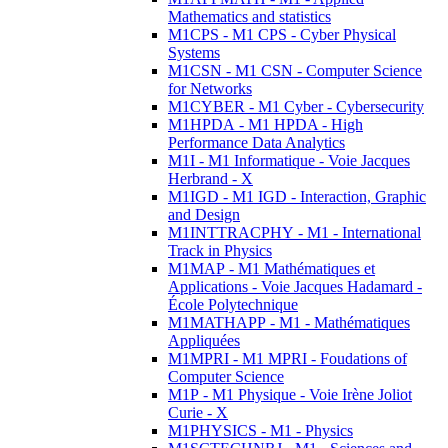
Mathematics and statistics
M1CPS - M1 CPS - Cyber Physical
Systems
M1CSN - M1 CSN - Computer Science
for Networks
M1CYBER - M1 Cyber - Cybersecurity
M1HPDA - M1 HPDA - High
Performance Data Analytics
M1I - M1 Informatique - Voie Jacques
Herbrand - X
M1IGD - M1 IGD - Interaction, Graphic
and Design
M1INTTRACPHY - M1 - International
Track in Physics
M1MAP - M1 Mathématiques et
Applications - Voie Jacques Hadamard -
École Polytechnique
M1MATHAPP - M1 - Mathématiques
Appliquées
M1MPRI - M1 MPRI - Foudations of
Computer Science
M1P - M1 Physique - Voie Irène Joliot
Curie - X
M1PHYSICS - M1 - Physics