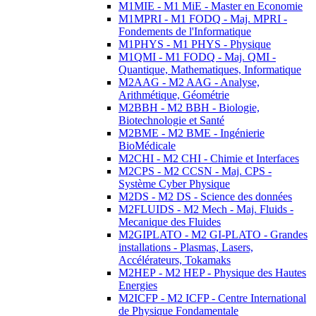
M1MIE - M1 MiE - Master en Economie
M1MPRI - M1 FODQ - Maj. MPRI -
Fondements de l'Informatique
M1PHYS - M1 PHYS - Physique
M1QMI - M1 FODQ - Maj. QMI -
Quantique, Mathematiques, Informatique
M2AAG - M2 AAG - Analyse,
Arithmétique, Géométrie
M2BBH - M2 BBH - Biologie,
Biotechnologie et Santé
M2BME - M2 BME - Ingénierie
BioMédicale
M2CHI - M2 CHI - Chimie et Interfaces
M2CPS - M2 CCSN - Maj. CPS -
Système Cyber Physique
M2DS - M2 DS - Science des données
M2FLUIDS - M2 Mech - Maj. Fluids -
Mecanique des Fluides
M2GIPLATO - M2 GI-PLATO - Grandes
installations - Plasmas, Lasers,
Accélérateurs, Tokamaks
M2HEP - M2 HEP - Physique des Hautes
Energies
M2ICFP - M2 ICFP - Centre International
de Physique Fondamentale