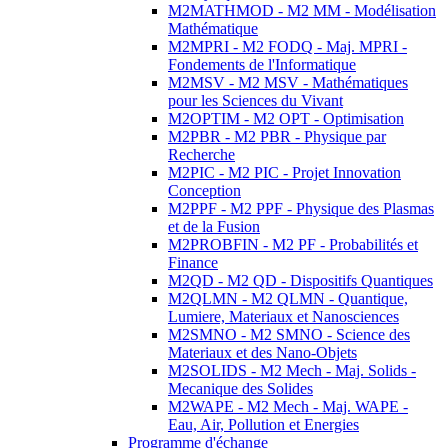
M2MATHMOD - M2 MM - Modélisation
Mathématique
M2MPRI - M2 FODQ - Maj. MPRI -
Fondements de l'Informatique
M2MSV - M2 MSV - Mathématiques
pour les Sciences du Vivant
M2OPTIM - M2 OPT - Optimisation
M2PBR - M2 PBR - Physique par
Recherche
M2PIC - M2 PIC - Projet Innovation
Conception
M2PPF - M2 PPF - Physique des Plasmas
et de la Fusion
M2PROBFIN - M2 PF - Probabilités et
Finance
M2QD - M2 QD - Dispositifs Quantiques
M2QLMN - M2 QLMN - Quantique,
Lumiere, Materiaux et Nanosciences
M2SMNO - M2 SMNO - Science des
Materiaux et des Nano-Objets
M2SOLIDS - M2 Mech - Maj. Solids -
Mecanique des Solides
M2WAPE - M2 Mech - Maj. WAPE -
Eau, Air, Pollution et Energies
Programme d'échange