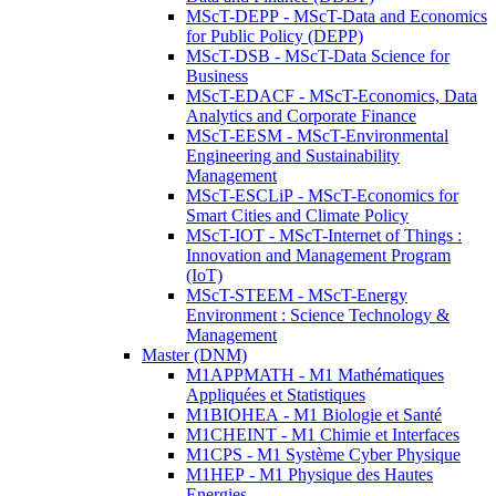
MScT-DEPP - MScT-Data and Economics
for Public Policy (DEPP)
MScT-DSB - MScT-Data Science for
Business
MScT-EDACF - MScT-Economics, Data
Analytics and Corporate Finance
MScT-EESM - MScT-Environmental
Engineering and Sustainability
Management
MScT-ESCLiP - MScT-Economics for
Smart Cities and Climate Policy
MScT-IOT - MScT-Internet of Things :
Innovation and Management Program
(IoT)
MScT-STEEM - MScT-Energy
Environment : Science Technology &
Management
Master (DNM)
M1APPMATH - M1 Mathématiques
Appliquées et Statistiques
M1BIOHEA - M1 Biologie et Santé
M1CHEINT - M1 Chimie et Interfaces
M1CPS - M1 Système Cyber Physique
M1HEP - M1 Physique des Hautes
Energies