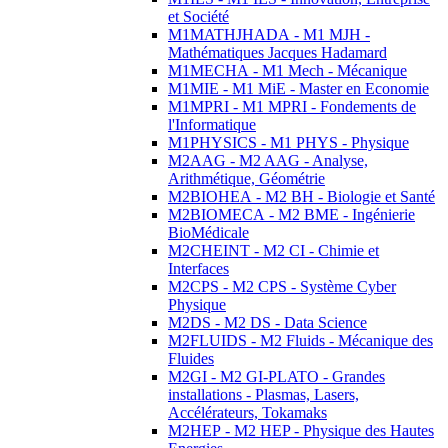
et Société
M1MATHJHADA - M1 MJH -
Mathématiques Jacques Hadamard
M1MECHA - M1 Mech - Mécanique
M1MIE - M1 MiE - Master en Economie
M1MPRI - M1 MPRI - Fondements de
l'Informatique
M1PHYSICS - M1 PHYS - Physique
M2AAG - M2 AAG - Analyse,
Arithmétique, Géométrie
M2BIOHEA - M2 BH - Biologie et Santé
M2BIOMECA - M2 BME - Ingénierie
BioMédicale
M2CHEINT - M2 CI - Chimie et
Interfaces
M2CPS - M2 CPS - Système Cyber
Physique
M2DS - M2 DS - Data Science
M2FLUIDS - M2 Fluids - Mécanique des
Fluides
M2GI - M2 GI-PLATO - Grandes
installations - Plasmas, Lasers,
Accélérateurs, Tokamaks
M2HEP - M2 HEP - Physique des Hautes