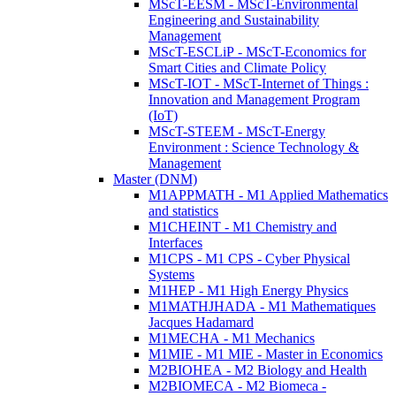
MScT-EESM - MScT-Environmental
Engineering and Sustainability
Management
MScT-ESCLiP - MScT-Economics for
Smart Cities and Climate Policy
MScT-IOT - MScT-Internet of Things :
Innovation and Management Program
(IoT)
MScT-STEEM - MScT-Energy
Environment : Science Technology &
Management
Master (DNM)
M1APPMATH - M1 Applied Mathematics
and statistics
M1CHEINT - M1 Chemistry and
Interfaces
M1CPS - M1 CPS - Cyber Physical
Systems
M1HEP - M1 High Energy Physics
M1MATHJHADA - M1 Mathematiques
Jacques Hadamard
M1MECHA - M1 Mechanics
M1MIE - M1 MIE - Master in Economics
M2BIOHEA - M2 Biology and Health
M2BIOMECA - M2 Biomeca -