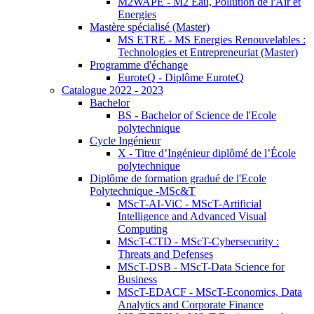
M2WAPE - M2 Eau, Pollution de l'Air et
Energies
Mastère spécialisé (Master)
MS ETRE - MS Energies Renouvelables :
Technologies et Entrepreneuriat (Master)
Programme d'échange
EuroteQ - Diplôme EuroteQ
Catalogue 2022 - 2023
Bachelor
BS - Bachelor of Science de l'Ecole
polytechnique
Cycle Ingénieur
X - Titre d’Ingénieur diplômé de l’École
polytechnique
Diplôme de formation gradué de l'Ecole
Polytechnique -MSc&T
MScT-AI-ViC - MScT-Artificial
Intelligence and Advanced Visual
Computing
MScT-CTD - MScT-Cybersecurity :
Threats and Defenses
MScT-DSB - MScT-Data Science for
Business
MScT-EDACF - MScT-Economics, Data
Analytics and Corporate Finance