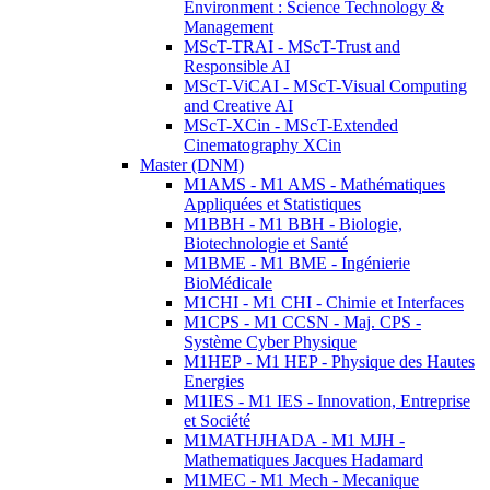
Environment : Science Technology &
Management
MScT-TRAI - MScT-Trust and
Responsible AI
MScT-ViCAI - MScT-Visual Computing
and Creative AI
MScT-XCin - MScT-Extended
Cinematography XCin
Master (DNM)
M1AMS - M1 AMS - Mathématiques
Appliquées et Statistiques
M1BBH - M1 BBH - Biologie,
Biotechnologie et Santé
M1BME - M1 BME - Ingénierie
BioMédicale
M1CHI - M1 CHI - Chimie et Interfaces
M1CPS - M1 CCSN - Maj. CPS -
Système Cyber Physique
M1HEP - M1 HEP - Physique des Hautes
Energies
M1IES - M1 IES - Innovation, Entreprise
et Société
M1MATHJHADA - M1 MJH -
Mathematiques Jacques Hadamard
M1MEC - M1 Mech - Mecanique