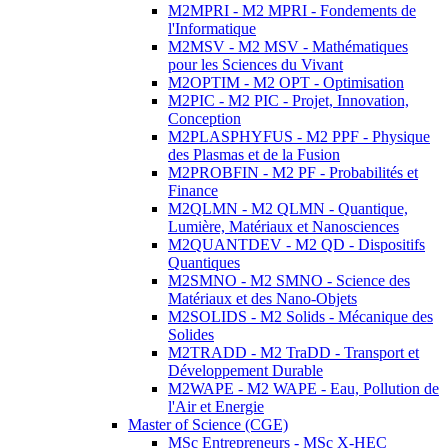
M2MPRI - M2 MPRI - Fondements de
l'Informatique
M2MSV - M2 MSV - Mathématiques
pour les Sciences du Vivant
M2OPTIM - M2 OPT - Optimisation
M2PIC - M2 PIC - Projet, Innovation,
Conception
M2PLASPHYFUS - M2 PPF - Physique
des Plasmas et de la Fusion
M2PROBFIN - M2 PF - Probabilités et
Finance
M2QLMN - M2 QLMN - Quantique,
Lumière, Matériaux et Nanosciences
M2QUANTDEV - M2 QD - Dispositifs
Quantiques
M2SMNO - M2 SMNO - Science des
Matériaux et des Nano-Objets
M2SOLIDS - M2 Solids - Mécanique des
Solides
M2TRADD - M2 TraDD - Transport et
Développement Durable
M2WAPE - M2 WAPE - Eau, Pollution de
l'Air et Energie
Master of Science (CGE)
MSc Entrepreneurs - MSc X-HEC