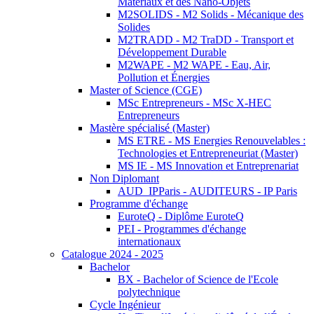
Matériaux et des Nano-Objets
M2SOLIDS - M2 Solids - Mécanique des
Solides
M2TRADD - M2 TraDD - Transport et
Développement Durable
M2WAPE - M2 WAPE - Eau, Air,
Pollution et Énergies
Master of Science (CGE)
MSc Entrepreneurs - MSc X-HEC
Entrepreneurs
Mastère spécialisé (Master)
MS ETRE - MS Energies Renouvelables :
Technologies et Entrepreneuriat (Master)
MS IE - MS Innovation et Entreprenariat
Non Diplomant
AUD_IPParis - AUDITEURS - IP Paris
Programme d'échange
EuroteQ - Diplôme EuroteQ
PEI - Programmes d'échange
internationaux
Catalogue 2024 - 2025
Bachelor
BX - Bachelor of Science de l'Ecole
polytechnique
Cycle Ingénieur