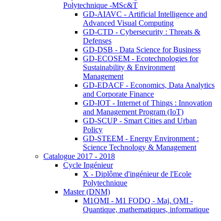
Polytechnique -MSc&T
GD-AIAVC - Artificial Intelligence and
Advanced Visual Computing
GD-CTD - Cybersecurity : Threats &
Defenses
GD-DSB - Data Science for Business
GD-ECOSEM - Ecotechnologies for
Sustainability & Environment
Management
GD-EDACF - Economics, Data Analytics
and Corporate Finance
GD-IOT - Internet of Things : Innovation
and Management Program (IoT)
GD-SCUP - Smart Cities and Urban
Policy
GD-STEEM - Energy Environment :
Science Technology & Management
Catalogue 2017 - 2018
Cycle Ingénieur
X - Diplôme d'ingénieur de l'Ecole
Polytechnique
Master (DNM)
M1QMI - M1 FODQ - Maj. QMI -
Quantique, mathematiques, informatique