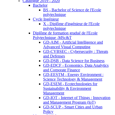
Catalogue 2019 - 2020
Bachelor
BS - Bachelor of Science de l'Ecole
polytechnique
Cycle Ingénieur
X - Diplôme d'ingénieur de l'Ecole
polytechnique
Diplôme de formation gradué de l'Ecole
Polytechnique -MSc&T
GD-AIM - Artificial Intelligence and
Advanced Visual Computing
GD-CYBSEC - Cybersecurity : Threats
and Defenses
GD-DSB - Data Science for Business
GD-EDCF - Economics, Data Analytics
and Corporate Finance
GD-EESTM - Energy Environment :
Science Technology & Management
GD-ESEM - Ecotechnologies for
Sustainability & Environment
Management
GD-IOT - Internet of Things : Innovation
and Management Program (IoT)
GD-SCUP - Smart Cities and Urban
Policy