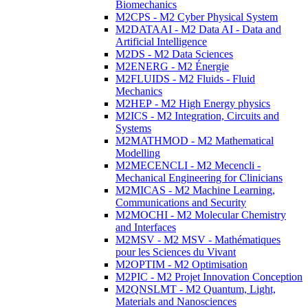
Biomechanics
M2CPS - M2 Cyber Physical System
M2DATAAI - M2 Data AI - Data and
Artificial Intelligence
M2DS - M2 Data Sciences
M2ENERG - M2 Énergie
M2FLUIDS - M2 Fluids - Fluid
Mechanics
M2HEP - M2 High Energy physics
M2ICS - M2 Integration, Circuits and
Systems
M2MATHMOD - M2 Mathematical
Modelling
M2MECENCLI - M2 Mecencli -
Mechanical Engineering for Clinicians
M2MICAS - M2 Machine Learning,
Communications and Security
M2MOCHI - M2 Molecular Chemistry
and Interfaces
M2MSV - M2 MSV - Mathématiques
pour les Sciences du Vivant
M2OPTIM - M2 Optimisation
M2PIC - M2 Projet Innovation Conception
M2QNSLMT - M2 Quantum, Light,
Materials and Nanosciences