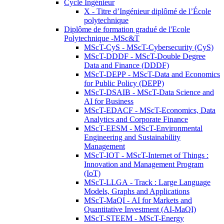
Cycle Ingénieur
X - Titre d’Ingénieur diplômé de l’École
polytechnique
Diplôme de formation gradué de l'Ecole
Polytechnique -MSc&T
MScT-CyS - MScT-Cybersecurity (CyS)
MScT-DDDF - MScT-Double Degree
Data and Finance (DDDF)
MScT-DEPP - MScT-Data and Economics
for Public Policy (DEPP)
MScT-DSAIB - MScT-Data Science and
AI for Business
MScT-EDACF - MScT-Economics, Data
Analytics and Corporate Finance
MScT-EESM - MScT-Environmental
Engineering and Sustainability
Management
MScT-IOT - MScT-Internet of Things :
Innovation and Management Program
(IoT)
MScT-LLGA - Track : Large Language
Models, Graphs and Applications
MScT-MaQI - AI for Markets and
Quantitative Investment (AI-MaQI)
MScT-STEEM - MScT-Energy