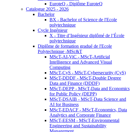
EuroteQ - Diplôme EuroteQ
Catalogue 2025 - 2026
Bachelor
BX - Bachelor of Science de l'Ecole
polytechnique
Cycle Ingénieur
X - Titre d’Ingénieur diplômé de l’École
polytechnique
Diplôme de formation gradué de l'Ecole
Polytechnique -MSc&T
MScT-AI-ViC - MScT-Artificial
Intelligence and Advanced Visual
Computing
MScT-CyS - MScT-Cybersecurity (CyS)
MScT-DDDF - MScT-Double Degree
Data and Finance (DDDF)
MScT-DEPP - MScT-Data and Economics
for Public Policy (DEPP)
MScT-DSAIB - MScT-Data Science and
AI for Business
MScT-EDACF - MScT-Economics, Data
Analytics and Corporate Finance
MScT-EESM - MScT-Environmental
Engineering and Sustainability
Management