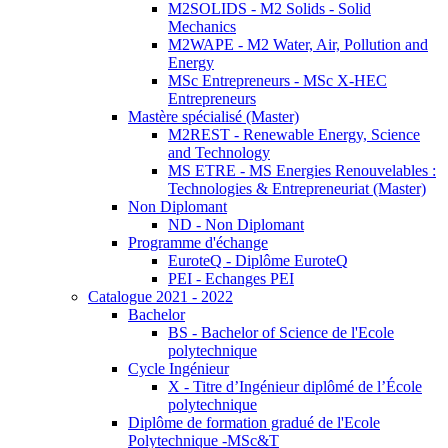
M2SOLIDS - M2 Solids - Solid
Mechanics
M2WAPE - M2 Water, Air, Pollution and
Energy
MSc Entrepreneurs - MSc X-HEC
Entrepreneurs
Mastère spécialisé (Master)
M2REST - Renewable Energy, Science
and Technology
MS ETRE - MS Energies Renouvelables :
Technologies & Entrepreneuriat (Master)
Non Diplomant
ND - Non Diplomant
Programme d'échange
EuroteQ - Diplôme EuroteQ
PEI - Echanges PEI
Catalogue 2021 - 2022
Bachelor
BS - Bachelor of Science de l'Ecole
polytechnique
Cycle Ingénieur
X - Titre d’Ingénieur diplômé de l’École
polytechnique
Diplôme de formation gradué de l'Ecole
Polytechnique -MSc&T