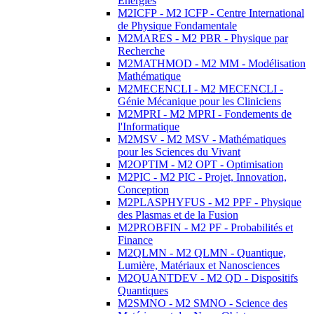
Energies
M2ICFP - M2 ICFP - Centre International
de Physique Fondamentale
M2MARES - M2 PBR - Physique par
Recherche
M2MATHMOD - M2 MM - Modélisation
Mathématique
M2MECENCLI - M2 MECENCLI -
Génie Mécanique pour les Cliniciens
M2MPRI - M2 MPRI - Fondements de
l'Informatique
M2MSV - M2 MSV - Mathématiques
pour les Sciences du Vivant
M2OPTIM - M2 OPT - Optimisation
M2PIC - M2 PIC - Projet, Innovation,
Conception
M2PLASPHYFUS - M2 PPF - Physique
des Plasmas et de la Fusion
M2PROBFIN - M2 PF - Probabilités et
Finance
M2QLMN - M2 QLMN - Quantique,
Lumière, Matériaux et Nanosciences
M2QUANTDEV - M2 QD - Dispositifs
Quantiques
M2SMNO - M2 SMNO - Science des