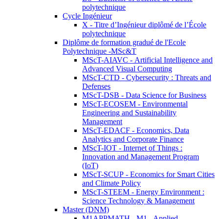
polytechnique
Cycle Ingénieur
X - Titre d’Ingénieur diplômé de l’École
polytechnique
Diplôme de formation gradué de l'Ecole
Polytechnique -MSc&T
MScT-AIAVC - Artificial Intelligence and
Advanced Visual Computing
MScT-CTD - Cybersecurity : Threats and
Defenses
MScT-DSB - Data Science for Business
MScT-ECOSEM - Environmental
Engineering and Sustainability
Management
MScT-EDACF - Economics, Data
Analytics and Corporate Finance
MScT-IOT - Internet of Things :
Innovation and Management Program
(IoT)
MScT-SCUP - Economics for Smart Cities
and Climate Policy
MScT-STEEM - Energy Environment :
Science Technology & Management
Master (DNM)
M1APPMATH - M1 - Applied