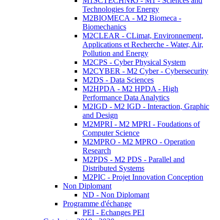
M1SCTECHNRJ - M1 - Sciences and
Technologies for Energy
M2BIOMECA - M2 Biomeca -
Biomechanics
M2CLEAR - CLimat, Environnement,
Applications et Recherche - Water, Air,
Pollution and Energy
M2CPS - Cyber Physical System
M2CYBER - M2 Cyber - Cybersecurity
M2DS - Data Sciences
M2HPDA - M2 HPDA - High
Performance Data Analytics
M2IGD - M2 IGD - Interaction, Graphic
and Design
M2MPRI - M2 MPRI - Foudations of
Computer Science
M2MPRO - M2 MPRO - Operation
Research
M2PDS - M2 PDS - Parallel and
Distributed Systems
M2PIC - Projet Innovation Conception
Non Diplomant
ND - Non Diplomant
Programme d'échange
PEI - Echanges PEI