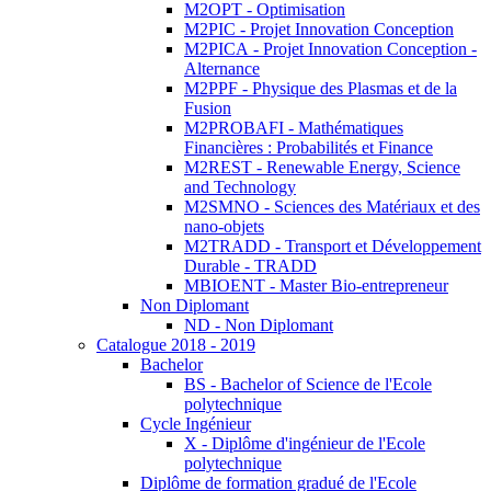
M2OPT - Optimisation
M2PIC - Projet Innovation Conception
M2PICA - Projet Innovation Conception -
Alternance
M2PPF - Physique des Plasmas et de la
Fusion
M2PROBAFI - Mathématiques
Financières : Probabilités et Finance
M2REST - Renewable Energy, Science
and Technology
M2SMNO - Sciences des Matériaux et des
nano-objets
M2TRADD - Transport et Développement
Durable - TRADD
MBIOENT - Master Bio-entrepreneur
Non Diplomant
ND - Non Diplomant
Catalogue 2018 - 2019
Bachelor
BS - Bachelor of Science de l'Ecole
polytechnique
Cycle Ingénieur
X - Diplôme d'ingénieur de l'Ecole
polytechnique
Diplôme de formation gradué de l'Ecole