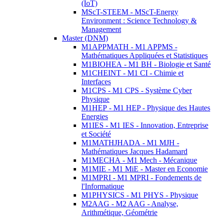
(IoT)
MScT-STEEM - MScT-Energy
Environment : Science Technology &
Management
Master (DNM)
M1APPMATH - M1 APPMS -
Mathématiques Appliquées et Statistiques
M1BIOHEA - M1 BH - Biologie et Santé
M1CHEINT - M1 CI - Chimie et
Interfaces
M1CPS - M1 CPS - Système Cyber
Physique
M1HEP - M1 HEP - Physique des Hautes
Energies
M1IES - M1 IES - Innovation, Entreprise
et Société
M1MATHJHADA - M1 MJH -
Mathématiques Jacques Hadamard
M1MECHA - M1 Mech - Mécanique
M1MIE - M1 MiE - Master en Economie
M1MPRI - M1 MPRI - Fondements de
l'Informatique
M1PHYSICS - M1 PHYS - Physique
M2AAG - M2 AAG - Analyse,
Arithmétique, Géométrie