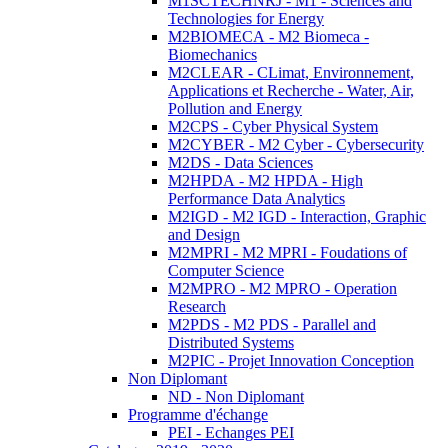
M1SCTECHNRJ - M1 - Sciences and
Technologies for Energy
M2BIOMECA - M2 Biomeca -
Biomechanics
M2CLEAR - CLimat, Environnement,
Applications et Recherche - Water, Air,
Pollution and Energy
M2CPS - Cyber Physical System
M2CYBER - M2 Cyber - Cybersecurity
M2DS - Data Sciences
M2HPDA - M2 HPDA - High
Performance Data Analytics
M2IGD - M2 IGD - Interaction, Graphic
and Design
M2MPRI - M2 MPRI - Foudations of
Computer Science
M2MPRO - M2 MPRO - Operation
Research
M2PDS - M2 PDS - Parallel and
Distributed Systems
M2PIC - Projet Innovation Conception
Non Diplomant
ND - Non Diplomant
Programme d'échange
PEI - Echanges PEI