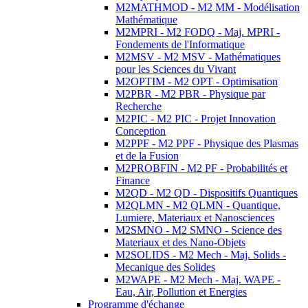
M2MATHMOD - M2 MM - Modélisation
Mathématique
M2MPRI - M2 FODQ - Maj. MPRI -
Fondements de l'Informatique
M2MSV - M2 MSV - Mathématiques
pour les Sciences du Vivant
M2OPTIM - M2 OPT - Optimisation
M2PBR - M2 PBR - Physique par
Recherche
M2PIC - M2 PIC - Projet Innovation
Conception
M2PPF - M2 PPF - Physique des Plasmas
et de la Fusion
M2PROBFIN - M2 PF - Probabilités et
Finance
M2QD - M2 QD - Dispositifs Quantiques
M2QLMN - M2 QLMN - Quantique,
Lumiere, Materiaux et Nanosciences
M2SMNO - M2 SMNO - Science des
Materiaux et des Nano-Objets
M2SOLIDS - M2 Mech - Maj. Solids -
Mecanique des Solides
M2WAPE - M2 Mech - Maj. WAPE -
Eau, Air, Pollution et Energies
Programme d'échange