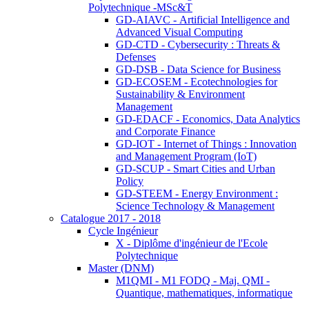
Polytechnique -MSc&T
GD-AIAVC - Artificial Intelligence and
Advanced Visual Computing
GD-CTD - Cybersecurity : Threats &
Defenses
GD-DSB - Data Science for Business
GD-ECOSEM - Ecotechnologies for
Sustainability & Environment
Management
GD-EDACF - Economics, Data Analytics
and Corporate Finance
GD-IOT - Internet of Things : Innovation
and Management Program (IoT)
GD-SCUP - Smart Cities and Urban
Policy
GD-STEEM - Energy Environment :
Science Technology & Management
Catalogue 2017 - 2018
Cycle Ingénieur
X - Diplôme d'ingénieur de l'Ecole
Polytechnique
Master (DNM)
M1QMI - M1 FODQ - Maj. QMI -
Quantique, mathematiques, informatique