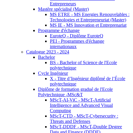
Entrepreneurs
Mastère spécialisé (Master)
MS ETRE - MS Energies Renouvelables :
Technologies et Entrepreneuriat (Master)
MS IE - MS Innovation et Entreprenariat
Programme d'échange
EuroteQ - Diplôme EuroteQ
PEI - Programmes d'échange
internationaux
Catalogue 2023 - 2024
Bachelor
BS - Bachelor of Science de l'Ecole
polytechnique
Cycle Ingénieur
X - Titre d’Ingénieur diplômé de l’École
polytechnique
Diplôme de formation gradué de l'Ecole
Polytechnique -MSc&T
MScT-AI-ViC - MScT-Artificial
Intelligence and Advanced Visual
Computing
MScT-CTD - MScT-Cybersecurity :
Threats and Defenses
MScT-DDDF - MScT-Double Degree
Data and Finance (DDDF)