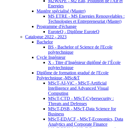
M2WAPE - M2 Eau, Pollution de l'Air et
Energies
Mastère spécialisé (Master)
MS ETRE - MS Energies Renouvelables :
Technologies et Entrepreneuriat (Master)
Programme d'échange
EuroteQ - Diplôme EuroteQ
Catalogue 2022 - 2023
Bachelor
BS - Bachelor of Science de l'Ecole
polytechnique
Cycle Ingénieur
X - Titre d’Ingénieur diplômé de l’École
polytechnique
Diplôme de formation gradué de l'Ecole
Polytechnique -MSc&T
MScT-AI-ViC - MScT-Artificial
Intelligence and Advanced Visual
Computing
MScT-CTD - MScT-Cybersecurity :
Threats and Defenses
MScT-DSB - MScT-Data Science for
Business
MScT-EDACF - MScT-Economics, Data
Analytics and Corporate Finance