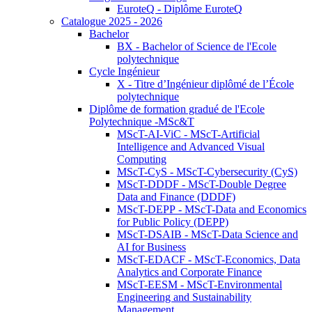
EuroteQ - Diplôme EuroteQ
Catalogue 2025 - 2026
Bachelor
BX - Bachelor of Science de l'Ecole
polytechnique
Cycle Ingénieur
X - Titre d’Ingénieur diplômé de l’École
polytechnique
Diplôme de formation gradué de l'Ecole
Polytechnique -MSc&T
MScT-AI-ViC - MScT-Artificial
Intelligence and Advanced Visual
Computing
MScT-CyS - MScT-Cybersecurity (CyS)
MScT-DDDF - MScT-Double Degree
Data and Finance (DDDF)
MScT-DEPP - MScT-Data and Economics
for Public Policy (DEPP)
MScT-DSAIB - MScT-Data Science and
AI for Business
MScT-EDACF - MScT-Economics, Data
Analytics and Corporate Finance
MScT-EESM - MScT-Environmental
Engineering and Sustainability
Management