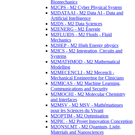
Biomechanics
M2CPS - M2 Cyber Physical System
M2DATAAI - M2 Data AI - Data and
Artificial Intelligence
M2DS - M2 Data Sciences
M2ENERG - M2 Énergie
M2FLUIDS - M2 Fluids - Fluid
Mechanics
M2HEP - M2 High Energy physics
M2ICS - M2 Integration, Circuits and
Systems
M2MATHMOD - M2 Mathematical
Modelling
M2MECENCLI - M2 Mecencli -
Mechanical Engineering for Clinicians
M2MICAS - M2 Machine Learning,
Communications and Security
M2MOCHI - M2 Molecular Chemistry
and Interfaces
M2MSV - M2 MSV - Mathématiques
pour les Sciences du Vivant
M2OPTIM - M2 Optimisation
M2PIC - M2 Projet Innovation Conception
M2QNSLMT - M2 Quantum, Light,
Materials and Nanosciences