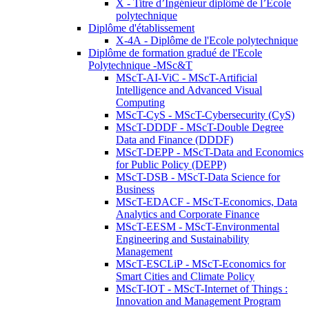
X - Titre d’Ingénieur diplômé de l’École
polytechnique
Diplôme d'établissement
X-4A - Diplôme de l'Ecole polytechnique
Diplôme de formation gradué de l'Ecole
Polytechnique -MSc&T
MScT-AI-ViC - MScT-Artificial
Intelligence and Advanced Visual
Computing
MScT-CyS - MScT-Cybersecurity (CyS)
MScT-DDDF - MScT-Double Degree
Data and Finance (DDDF)
MScT-DEPP - MScT-Data and Economics
for Public Policy (DEPP)
MScT-DSB - MScT-Data Science for
Business
MScT-EDACF - MScT-Economics, Data
Analytics and Corporate Finance
MScT-EESM - MScT-Environmental
Engineering and Sustainability
Management
MScT-ESCLiP - MScT-Economics for
Smart Cities and Climate Policy
MScT-IOT - MScT-Internet of Things :
Innovation and Management Program