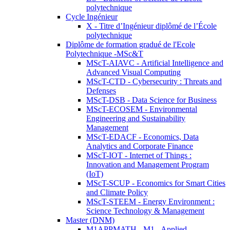
polytechnique
Cycle Ingénieur
X - Titre d’Ingénieur diplômé de l’École
polytechnique
Diplôme de formation gradué de l'Ecole
Polytechnique -MSc&T
MScT-AIAVC - Artificial Intelligence and
Advanced Visual Computing
MScT-CTD - Cybersecurity : Threats and
Defenses
MScT-DSB - Data Science for Business
MScT-ECOSEM - Environmental
Engineering and Sustainability
Management
MScT-EDACF - Economics, Data
Analytics and Corporate Finance
MScT-IOT - Internet of Things :
Innovation and Management Program
(IoT)
MScT-SCUP - Economics for Smart Cities
and Climate Policy
MScT-STEEM - Energy Environment :
Science Technology & Management
Master (DNM)
M1APPMATH - M1 - Applied