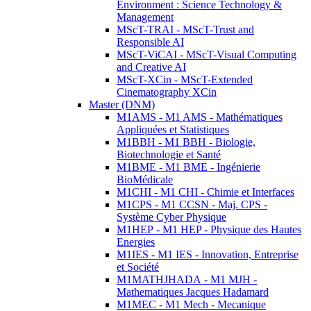
Environment : Science Technology &
Management
MScT-TRAI - MScT-Trust and
Responsible AI
MScT-ViCAI - MScT-Visual Computing
and Creative AI
MScT-XCin - MScT-Extended
Cinematography XCin
Master (DNM)
M1AMS - M1 AMS - Mathématiques
Appliquées et Statistiques
M1BBH - M1 BBH - Biologie,
Biotechnologie et Santé
M1BME - M1 BME - Ingénierie
BioMédicale
M1CHI - M1 CHI - Chimie et Interfaces
M1CPS - M1 CCSN - Maj. CPS -
Système Cyber Physique
M1HEP - M1 HEP - Physique des Hautes
Energies
M1IES - M1 IES - Innovation, Entreprise
et Société
M1MATHJHADA - M1 MJH -
Mathematiques Jacques Hadamard
M1MEC - M1 Mech - Mecanique