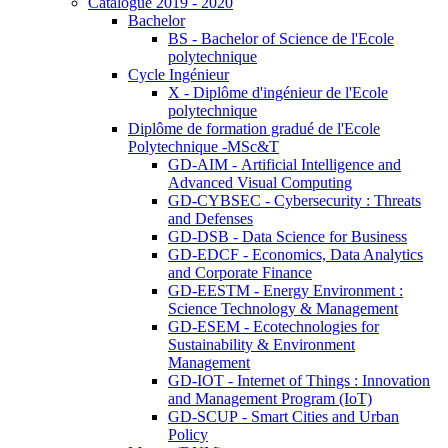
Catalogue 2019 - 2020
Bachelor
BS - Bachelor of Science de l'Ecole
polytechnique
Cycle Ingénieur
X - Diplôme d'ingénieur de l'Ecole
polytechnique
Diplôme de formation gradué de l'Ecole
Polytechnique -MSc&T
GD-AIM - Artificial Intelligence and
Advanced Visual Computing
GD-CYBSEC - Cybersecurity : Threats
and Defenses
GD-DSB - Data Science for Business
GD-EDCF - Economics, Data Analytics
and Corporate Finance
GD-EESTM - Energy Environment :
Science Technology & Management
GD-ESEM - Ecotechnologies for
Sustainability & Environment
Management
GD-IOT - Internet of Things : Innovation
and Management Program (IoT)
GD-SCUP - Smart Cities and Urban
Policy