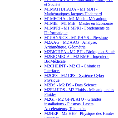
et Société
M1MATHJHADA - M1 MJH -
Mathématiques Jacques Hadamard
M1MECHA - M1 Mech - Mécanique
M1MIE - M1 MiE - Master en Economie
M1MPRI - M1 MPRI - Fondements de
l'Informatique
M1PHYSICS - M1 PHYS - Physique
M2AAG - M2 AAG - Analyse,
Arithmétique, Géométrie
M2BIOHEA - M2 BH - Biologie et Santé
M2BIOMECA - M2 BME - Ingénierie
BioMédicale
M2CHEINT - M2 CI - Chimie et
Interfaces
M2CPS - M2 CPS - Système Cyber
Physique
M2DS - M2 DS - Data Science
M2FLUIDS - M2 Fluids - Mécanique des
Fluides
M2GI - M2 GI-PLATO - Grandes
installations - Plasmas, Lasers,
Accélérateurs, Tokamaks
M2HEP - M2 HEP - Physique des Hautes