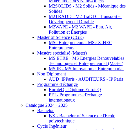
Matériaux et des Nano-Objets
M2SOLIDS - M2 Solids - Mécanique des
Solides
M2TRADD - M2 TraDD - Transport et
Développement Durable
M2WAPE - M2 WAPE - Eau, Air,
Pollution et Énergies
Master of Science (CGE)
MSc Entrepreneurs - MSc X-HEC
Entrepreneurs
Mastère spécialisé (Master)
MS ETRE - MS Energies Renouvelables :
Technologies et Entrepreneuriat (Master)
MS IE - MS Innovation et Entreprenariat
Non Diplomant
AUD_IPParis - AUDITEURS - IP Paris
Programme d'échange
EuroteQ - Diplôme EuroteQ
PEI - Programmes d'échange
internationaux
Catalogue 2024 - 2025
Bachelor
BX - Bachelor of Science de l'Ecole
polytechnique
Cycle Ingénieur