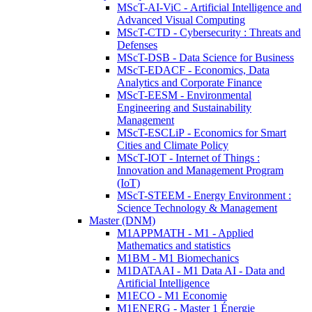
MScT-AI-ViC - Artificial Intelligence and
Advanced Visual Computing
MScT-CTD - Cybersecurity : Threats and
Defenses
MScT-DSB - Data Science for Business
MScT-EDACF - Economics, Data
Analytics and Corporate Finance
MScT-EESM - Environmental
Engineering and Sustainability
Management
MScT-ESCLiP - Economics for Smart
Cities and Climate Policy
MScT-IOT - Internet of Things :
Innovation and Management Program
(IoT)
MScT-STEEM - Energy Environment :
Science Technology & Management
Master (DNM)
M1APPMATH - M1 - Applied
Mathematics and statistics
M1BM - M1 Biomechanics
M1DATAAI - M1 Data AI - Data and
Artificial Intelligence
M1ECO - M1 Economie
M1ENERG - Master 1 Énergie