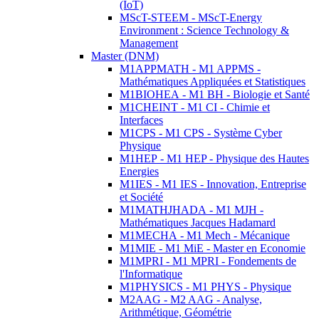
(IoT)
MScT-STEEM - MScT-Energy
Environment : Science Technology &
Management
Master (DNM)
M1APPMATH - M1 APPMS -
Mathématiques Appliquées et Statistiques
M1BIOHEA - M1 BH - Biologie et Santé
M1CHEINT - M1 CI - Chimie et
Interfaces
M1CPS - M1 CPS - Système Cyber
Physique
M1HEP - M1 HEP - Physique des Hautes
Energies
M1IES - M1 IES - Innovation, Entreprise
et Société
M1MATHJHADA - M1 MJH -
Mathématiques Jacques Hadamard
M1MECHA - M1 Mech - Mécanique
M1MIE - M1 MiE - Master en Economie
M1MPRI - M1 MPRI - Fondements de
l'Informatique
M1PHYSICS - M1 PHYS - Physique
M2AAG - M2 AAG - Analyse,
Arithmétique, Géométrie