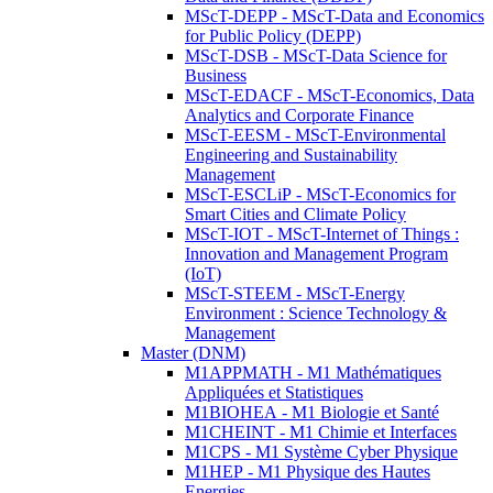
MScT-DEPP - MScT-Data and Economics
for Public Policy (DEPP)
MScT-DSB - MScT-Data Science for
Business
MScT-EDACF - MScT-Economics, Data
Analytics and Corporate Finance
MScT-EESM - MScT-Environmental
Engineering and Sustainability
Management
MScT-ESCLiP - MScT-Economics for
Smart Cities and Climate Policy
MScT-IOT - MScT-Internet of Things :
Innovation and Management Program
(IoT)
MScT-STEEM - MScT-Energy
Environment : Science Technology &
Management
Master (DNM)
M1APPMATH - M1 Mathématiques
Appliquées et Statistiques
M1BIOHEA - M1 Biologie et Santé
M1CHEINT - M1 Chimie et Interfaces
M1CPS - M1 Système Cyber Physique
M1HEP - M1 Physique des Hautes
Energies