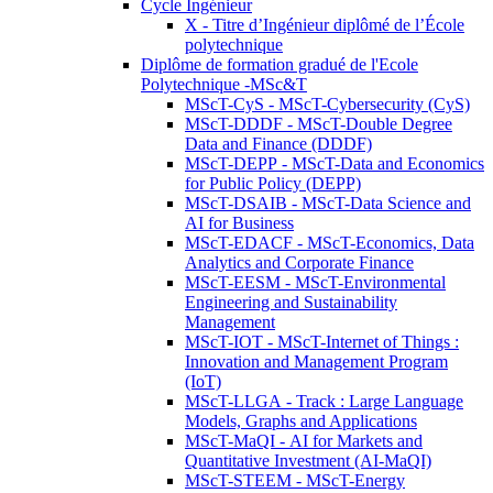
Cycle Ingénieur
X - Titre d’Ingénieur diplômé de l’École
polytechnique
Diplôme de formation gradué de l'Ecole
Polytechnique -MSc&T
MScT-CyS - MScT-Cybersecurity (CyS)
MScT-DDDF - MScT-Double Degree
Data and Finance (DDDF)
MScT-DEPP - MScT-Data and Economics
for Public Policy (DEPP)
MScT-DSAIB - MScT-Data Science and
AI for Business
MScT-EDACF - MScT-Economics, Data
Analytics and Corporate Finance
MScT-EESM - MScT-Environmental
Engineering and Sustainability
Management
MScT-IOT - MScT-Internet of Things :
Innovation and Management Program
(IoT)
MScT-LLGA - Track : Large Language
Models, Graphs and Applications
MScT-MaQI - AI for Markets and
Quantitative Investment (AI-MaQI)
MScT-STEEM - MScT-Energy