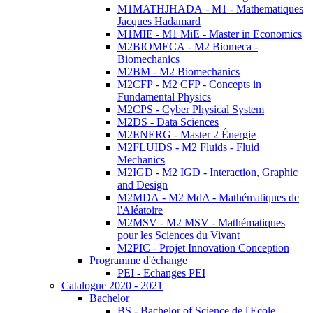
M1MATHJHADA - M1 - Mathematiques
Jacques Hadamard
M1MIE - M1 MiE - Master in Economics
M2BIOMECA - M2 Biomeca -
Biomechanics
M2BM - M2 Biomechanics
M2CFP - M2 CFP - Concepts in
Fundamental Physics
M2CPS - Cyber Physical System
M2DS - Data Sciences
M2ENERG - Master 2 Énergie
M2FLUIDS - M2 Fluids - Fluid
Mechanics
M2IGD - M2 IGD - Interaction, Graphic
and Design
M2MDA - M2 MdA - Mathématiques de
l'Aléatoire
M2MSV - M2 MSV - Mathématiques
pour les Sciences du Vivant
M2PIC - Projet Innovation Conception
Programme d'échange
PEI - Echanges PEI
Catalogue 2020 - 2021
Bachelor
BS - Bachelor of Science de l'Ecole