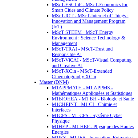
MScT-ESCLiP - MScT-Economics for
Smart Cities and Climate Policy
MScT-IOT - MScT-Internet of Things :
Innovation and Management Program
(IoT)
MScT-STEEM - MScT-Energy
Environment : Science Technology &
Management
MScT-TRAI - MScT-Trust and
Responsible AI
MScT-ViCAI - MScT-Visual Computing
and Creative AI
MScT-XCin - MScT-Extended
Cinematography XCin
Master (DNM)
M1APPMATH - M1 APPMS -
Mathématiques Appliquées et Statistiques
M1BIOHEA - M1 BH - Biologie et Santé
M1CHEINT - M1 CI - Chimie et
Interfaces
M1CPS - M1 CPS - Système Cyber
Physique
M1HEP - M1 HEP - Physique des Hautes
Energies
M1IES - M1 IES - Innovation, Entreprise