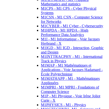
Mathematics and statistics
M1CPS - M1 CPS - Cyber Physical
Systems
M1CSN - M1 CSN - Computer Science
for Networks
M1CYBER - M1 Cyber - Cybersecurity
M1HPDA - M1 HPDA - High
Performance Data Analytics
M1I - M1 Informatique - Voie Jacques
Herbrand - X
M1IGD - M1 IGD - Interaction, Graphic
and Design
M1INTTRACPHY - M1 - International
Track in Physics
M1MAP - M1 Mathématiques et
Applications - Voie Jacques Hadamard -
École Polytechnique
M1MATHAPP - M1 - Mathématiques
Appliquées
M1MPRI - M1 MPRI - Foudations of
Computer Science
M1P - M1 Physique - Voie Irène Joliot
Curie - X
M1PHYSICS - M1 - Physics