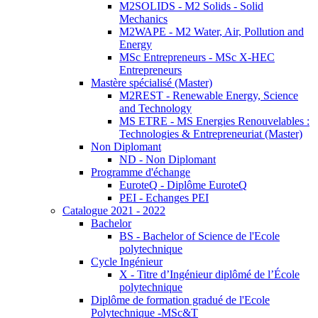
M2SOLIDS - M2 Solids - Solid
Mechanics
M2WAPE - M2 Water, Air, Pollution and
Energy
MSc Entrepreneurs - MSc X-HEC
Entrepreneurs
Mastère spécialisé (Master)
M2REST - Renewable Energy, Science
and Technology
MS ETRE - MS Energies Renouvelables :
Technologies & Entrepreneuriat (Master)
Non Diplomant
ND - Non Diplomant
Programme d'échange
EuroteQ - Diplôme EuroteQ
PEI - Echanges PEI
Catalogue 2021 - 2022
Bachelor
BS - Bachelor of Science de l'Ecole
polytechnique
Cycle Ingénieur
X - Titre d’Ingénieur diplômé de l’École
polytechnique
Diplôme de formation gradué de l'Ecole
Polytechnique -MSc&T