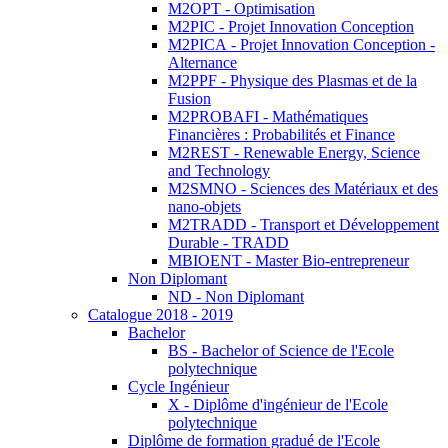
M2OPT - Optimisation
M2PIC - Projet Innovation Conception
M2PICA - Projet Innovation Conception -
Alternance
M2PPF - Physique des Plasmas et de la
Fusion
M2PROBAFI - Mathématiques
Financières : Probabilités et Finance
M2REST - Renewable Energy, Science
and Technology
M2SMNO - Sciences des Matériaux et des
nano-objets
M2TRADD - Transport et Développement
Durable - TRADD
MBIOENT - Master Bio-entrepreneur
Non Diplomant
ND - Non Diplomant
Catalogue 2018 - 2019
Bachelor
BS - Bachelor of Science de l'Ecole
polytechnique
Cycle Ingénieur
X - Diplôme d'ingénieur de l'Ecole
polytechnique
Diplôme de formation gradué de l'Ecole