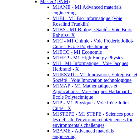
Master (DNM)
M1AME - M1 Advanced materials
engineering
M1BI - M1 Bio-informatique (Voie
Rosalind Franklin)
M1BS - M1 Biologie-Santé - Voie Boris
Ephrussi-X
M1C - M1 Chimie - Voie Fréderic Joliot-
Curie - Ecole Polytechnique
M1ECO - M1 Economie
M1HEP - M1 High Energy Physics
M1I - M1 Informatique - Voie Jacques
Herbrand - X
M1IESVIT - M1 Innovation, Entreprise, et
Société - Voie Innovation technologique
M1MAP - M1 Mathématiques et
Applications - Voie Jacques Hadamard -
École Polytechnique
M1P - M1 Physique - Voie Irène Joliot
Curie - X
M1STEPE - M1 STEPE - Sciences pour
les défis de l'environnement/Sciences for
environmentals challenges
M2AME - Advanced materials
engineering