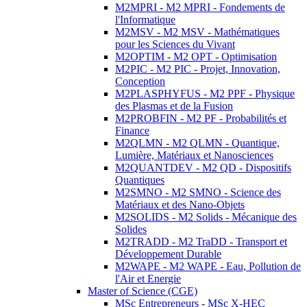
M2MPRI - M2 MPRI - Fondements de
l'Informatique
M2MSV - M2 MSV - Mathématiques
pour les Sciences du Vivant
M2OPTIM - M2 OPT - Optimisation
M2PIC - M2 PIC - Projet, Innovation,
Conception
M2PLASPHYFUS - M2 PPF - Physique
des Plasmas et de la Fusion
M2PROBFIN - M2 PF - Probabilités et
Finance
M2QLMN - M2 QLMN - Quantique,
Lumière, Matériaux et Nanosciences
M2QUANTDEV - M2 QD - Dispositifs
Quantiques
M2SMNO - M2 SMNO - Science des
Matériaux et des Nano-Objets
M2SOLIDS - M2 Solids - Mécanique des
Solides
M2TRADD - M2 TraDD - Transport et
Développement Durable
M2WAPE - M2 WAPE - Eau, Pollution de
l'Air et Energie
Master of Science (CGE)
MSc Entrepreneurs - MSc X-HEC