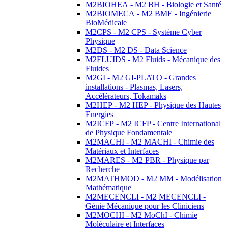
M2BIOHEA - M2 BH - Biologie et Santé
M2BIOMECA - M2 BME - Ingénierie
BioMédicale
M2CPS - M2 CPS - Système Cyber
Physique
M2DS - M2 DS - Data Science
M2FLUIDS - M2 Fluids - Mécanique des
Fluides
M2GI - M2 GI-PLATO - Grandes
installations - Plasmas, Lasers,
Accélérateurs, Tokamaks
M2HEP - M2 HEP - Physique des Hautes
Energies
M2ICFP - M2 ICFP - Centre International
de Physique Fondamentale
M2MACHI - M2 MACHI - Chimie des
Matériaux et Interfaces
M2MARES - M2 PBR - Physique par
Recherche
M2MATHMOD - M2 MM - Modélisation
Mathématique
M2MECENCLI - M2 MECENCLI -
Génie Mécanique pour les Cliniciens
M2MOCHI - M2 MoChI - Chimie
Moléculaire et Interfaces