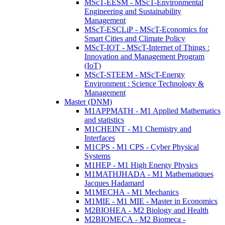
MScT-EESM - MScT-Environmental
Engineering and Sustainability
Management
MScT-ESCLiP - MScT-Economics for
Smart Cities and Climate Policy
MScT-IOT - MScT-Internet of Things :
Innovation and Management Program
(IoT)
MScT-STEEM - MScT-Energy
Environment : Science Technology &
Management
Master (DNM)
M1APPMATH - M1 Applied Mathematics
and statistics
M1CHEINT - M1 Chemistry and
Interfaces
M1CPS - M1 CPS - Cyber Physical
Systems
M1HEP - M1 High Energy Physics
M1MATHJHADA - M1 Mathematiques
Jacques Hadamard
M1MECHA - M1 Mechanics
M1MIE - M1 MIE - Master in Economics
M2BIOHEA - M2 Biology and Health
M2BIOMECA - M2 Biomeca -