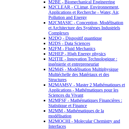
M2BE - Biomechanical Engineering
M2CLEAR - CLimat, Environnement,
Applications et Recherche - Water, Air,
Pollution and Energy
M2CMASIC - Conception, Modélisation
et Architecture des Systèmes Industriels
Complexes
M2DQ - Dispositif quantique
M2DS - Data Sciences
M2FM - Fluid Mechanics
M2HEP - High Energy physics
M2ITIE - Innovation Technologique :
ingénierie et entrepreneuriat
M2M4S - Modélisation Multiphysique
Multiéchelle des Matériaux et des
Structures
M2MAMSV - Master 2 Mathématiques et
Applications - Mathématiques pour les
Sciences du Vivant
M2MFSF - Mathématiques Financières :
Statistique et Finance
M2MM - Mathématiques de la
modélisation
M2MOCHI - Molecular Chemistry and
Interfaces