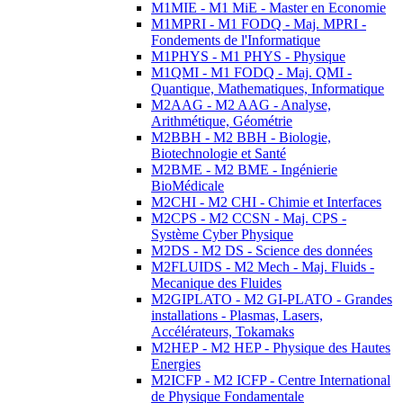
M1MIE - M1 MiE - Master en Economie
M1MPRI - M1 FODQ - Maj. MPRI -
Fondements de l'Informatique
M1PHYS - M1 PHYS - Physique
M1QMI - M1 FODQ - Maj. QMI -
Quantique, Mathematiques, Informatique
M2AAG - M2 AAG - Analyse,
Arithmétique, Géométrie
M2BBH - M2 BBH - Biologie,
Biotechnologie et Santé
M2BME - M2 BME - Ingénierie
BioMédicale
M2CHI - M2 CHI - Chimie et Interfaces
M2CPS - M2 CCSN - Maj. CPS -
Système Cyber Physique
M2DS - M2 DS - Science des données
M2FLUIDS - M2 Mech - Maj. Fluids -
Mecanique des Fluides
M2GIPLATO - M2 GI-PLATO - Grandes
installations - Plasmas, Lasers,
Accélérateurs, Tokamaks
M2HEP - M2 HEP - Physique des Hautes
Energies
M2ICFP - M2 ICFP - Centre International
de Physique Fondamentale