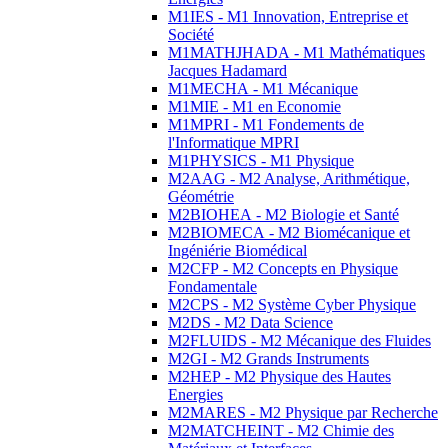
M1IES - M1 Innovation, Entreprise et
Société
M1MATHJHADA - M1 Mathématiques
Jacques Hadamard
M1MECHA - M1 Mécanique
M1MIE - M1 en Economie
M1MPRI - M1 Fondements de
l'Informatique MPRI
M1PHYSICS - M1 Physique
M2AAG - M2 Analyse, Arithmétique,
Géométrie
M2BIOHEA - M2 Biologie et Santé
M2BIOMECA - M2 Biomécanique et
Ingéniérie Biomédical
M2CFP - M2 Concepts en Physique
Fondamentale
M2CPS - M2 Système Cyber Physique
M2DS - M2 Data Science
M2FLUIDS - M2 Mécanique des Fluides
M2GI - M2 Grands Instruments
M2HEP - M2 Physique des Hautes
Energies
M2MARES - M2 Physique par Recherche
M2MATCHEINT - M2 Chimie des