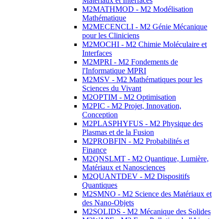
Matériaux et Interfaces
M2MATHMOD - M2 Modélisation
Mathématique
M2MECENCLI - M2 Génie Mécanique
pour les Cliniciens
M2MOCHI - M2 Chimie Moléculaire et
Interfaces
M2MPRI - M2 Fondements de
l'Informatique MPRI
M2MSV - M2 Mathématiques pour les
Sciences du Vivant
M2OPTIM - M2 Optimisation
M2PIC - M2 Projet, Innovation,
Conception
M2PLASPHYFUS - M2 Physique des
Plasmas et de la Fusion
M2PROBFIN - M2 Probabilités et
Finance
M2QNSLMT - M2 Quantique, Lumière,
Matériaux et Nanosciences
M2QUANTDEV - M2 Dispositifs
Quantiques
M2SMNO - M2 Science des Matériaux et
des Nano-Objets
M2SOLIDS - M2 Mécanique des Solides