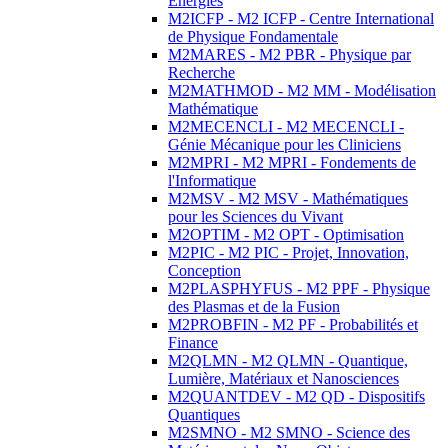
Energies
M2ICFP - M2 ICFP - Centre International
de Physique Fondamentale
M2MARES - M2 PBR - Physique par
Recherche
M2MATHMOD - M2 MM - Modélisation
Mathématique
M2MECENCLI - M2 MECENCLI -
Génie Mécanique pour les Cliniciens
M2MPRI - M2 MPRI - Fondements de
l'Informatique
M2MSV - M2 MSV - Mathématiques
pour les Sciences du Vivant
M2OPTIM - M2 OPT - Optimisation
M2PIC - M2 PIC - Projet, Innovation,
Conception
M2PLASPHYFUS - M2 PPF - Physique
des Plasmas et de la Fusion
M2PROBFIN - M2 PF - Probabilités et
Finance
M2QLMN - M2 QLMN - Quantique,
Lumière, Matériaux et Nanosciences
M2QUANTDEV - M2 QD - Dispositifs
Quantiques
M2SMNO - M2 SMNO - Science des