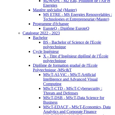
M2WAPE - M2 Eau, Pollution de l'Air et
Energies
Mastère spécialisé (Master)
MS ETRE - MS Energies Renouvelables :
Technologies et Entrepreneuriat (Master)
Programme d'échange
EuroteQ - Diplôme EuroteQ
Catalogue 2022 - 2023
Bachelor
BS - Bachelor of Science de l'Ecole
polytechnique
Cycle Ingénieur
X - Titre d’Ingénieur diplômé de l’École
polytechnique
Diplôme de formation gradué de l'Ecole
Polytechnique -MSc&T
MScT-AI-ViC - MScT-Artificial
Intelligence and Advanced Visual
Computing
MScT-CTD - MScT-Cybersecurity :
Threats and Defenses
MScT-DSB - MScT-Data Science for
Business
MScT-EDACF - MScT-Economics, Data
Analytics and Corporate Finance