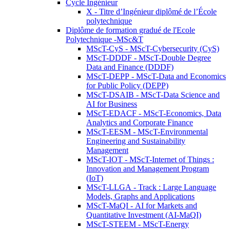
Cycle Ingénieur
X - Titre d’Ingénieur diplômé de l’École
polytechnique
Diplôme de formation gradué de l'Ecole
Polytechnique -MSc&T
MScT-CyS - MScT-Cybersecurity (CyS)
MScT-DDDF - MScT-Double Degree
Data and Finance (DDDF)
MScT-DEPP - MScT-Data and Economics
for Public Policy (DEPP)
MScT-DSAIB - MScT-Data Science and
AI for Business
MScT-EDACF - MScT-Economics, Data
Analytics and Corporate Finance
MScT-EESM - MScT-Environmental
Engineering and Sustainability
Management
MScT-IOT - MScT-Internet of Things :
Innovation and Management Program
(IoT)
MScT-LLGA - Track : Large Language
Models, Graphs and Applications
MScT-MaQI - AI for Markets and
Quantitative Investment (AI-MaQI)
MScT-STEEM - MScT-Energy