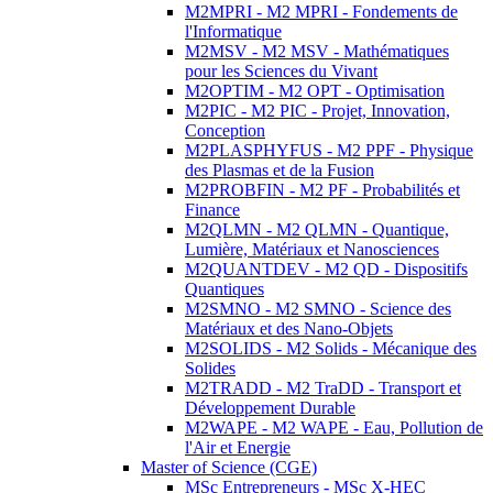
M2MPRI - M2 MPRI - Fondements de
l'Informatique
M2MSV - M2 MSV - Mathématiques
pour les Sciences du Vivant
M2OPTIM - M2 OPT - Optimisation
M2PIC - M2 PIC - Projet, Innovation,
Conception
M2PLASPHYFUS - M2 PPF - Physique
des Plasmas et de la Fusion
M2PROBFIN - M2 PF - Probabilités et
Finance
M2QLMN - M2 QLMN - Quantique,
Lumière, Matériaux et Nanosciences
M2QUANTDEV - M2 QD - Dispositifs
Quantiques
M2SMNO - M2 SMNO - Science des
Matériaux et des Nano-Objets
M2SOLIDS - M2 Solids - Mécanique des
Solides
M2TRADD - M2 TraDD - Transport et
Développement Durable
M2WAPE - M2 WAPE - Eau, Pollution de
l'Air et Energie
Master of Science (CGE)
MSc Entrepreneurs - MSc X-HEC