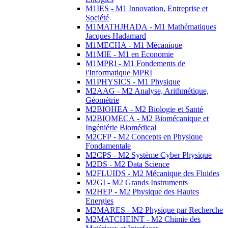
M1IES - M1 Innovation, Entreprise et
Société
M1MATHJHADA - M1 Mathématiques
Jacques Hadamard
M1MECHA - M1 Mécanique
M1MIE - M1 en Economie
M1MPRI - M1 Fondements de
l'Informatique MPRI
M1PHYSICS - M1 Physique
M2AAG - M2 Analyse, Arithmétique,
Géométrie
M2BIOHEA - M2 Biologie et Santé
M2BIOMECA - M2 Biomécanique et
Ingéniérie Biomédical
M2CFP - M2 Concepts en Physique
Fondamentale
M2CPS - M2 Système Cyber Physique
M2DS - M2 Data Science
M2FLUIDS - M2 Mécanique des Fluides
M2GI - M2 Grands Instruments
M2HEP - M2 Physique des Hautes
Energies
M2MARES - M2 Physique par Recherche
M2MATCHEINT - M2 Chimie des