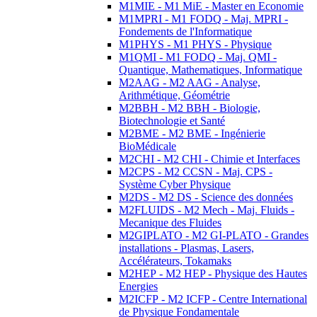
M1MIE - M1 MiE - Master en Economie
M1MPRI - M1 FODQ - Maj. MPRI -
Fondements de l'Informatique
M1PHYS - M1 PHYS - Physique
M1QMI - M1 FODQ - Maj. QMI -
Quantique, Mathematiques, Informatique
M2AAG - M2 AAG - Analyse,
Arithmétique, Géométrie
M2BBH - M2 BBH - Biologie,
Biotechnologie et Santé
M2BME - M2 BME - Ingénierie
BioMédicale
M2CHI - M2 CHI - Chimie et Interfaces
M2CPS - M2 CCSN - Maj. CPS -
Système Cyber Physique
M2DS - M2 DS - Science des données
M2FLUIDS - M2 Mech - Maj. Fluids -
Mecanique des Fluides
M2GIPLATO - M2 GI-PLATO - Grandes
installations - Plasmas, Lasers,
Accélérateurs, Tokamaks
M2HEP - M2 HEP - Physique des Hautes
Energies
M2ICFP - M2 ICFP - Centre International
de Physique Fondamentale