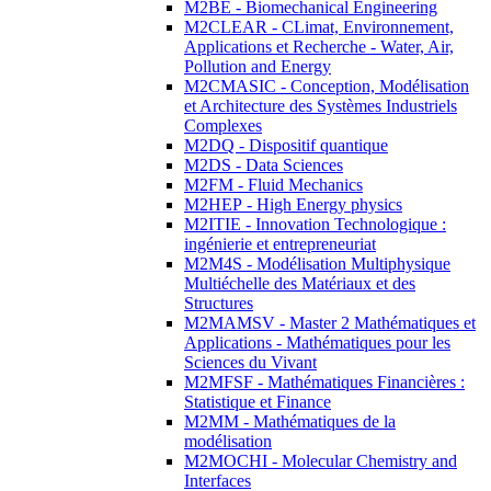
M2BE - Biomechanical Engineering
M2CLEAR - CLimat, Environnement,
Applications et Recherche - Water, Air,
Pollution and Energy
M2CMASIC - Conception, Modélisation
et Architecture des Systèmes Industriels
Complexes
M2DQ - Dispositif quantique
M2DS - Data Sciences
M2FM - Fluid Mechanics
M2HEP - High Energy physics
M2ITIE - Innovation Technologique :
ingénierie et entrepreneuriat
M2M4S - Modélisation Multiphysique
Multiéchelle des Matériaux et des
Structures
M2MAMSV - Master 2 Mathématiques et
Applications - Mathématiques pour les
Sciences du Vivant
M2MFSF - Mathématiques Financières :
Statistique et Finance
M2MM - Mathématiques de la
modélisation
M2MOCHI - Molecular Chemistry and
Interfaces