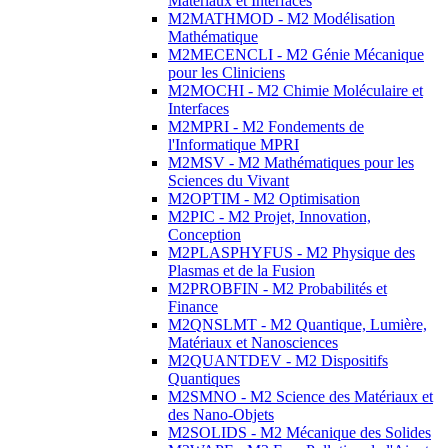
Matériaux et Interfaces
M2MATHMOD - M2 Modélisation
Mathématique
M2MECENCLI - M2 Génie Mécanique
pour les Cliniciens
M2MOCHI - M2 Chimie Moléculaire et
Interfaces
M2MPRI - M2 Fondements de
l'Informatique MPRI
M2MSV - M2 Mathématiques pour les
Sciences du Vivant
M2OPTIM - M2 Optimisation
M2PIC - M2 Projet, Innovation,
Conception
M2PLASPHYFUS - M2 Physique des
Plasmas et de la Fusion
M2PROBFIN - M2 Probabilités et
Finance
M2QNSLMT - M2 Quantique, Lumière,
Matériaux et Nanosciences
M2QUANTDEV - M2 Dispositifs
Quantiques
M2SMNO - M2 Science des Matériaux et
des Nano-Objets
M2SOLIDS - M2 Mécanique des Solides