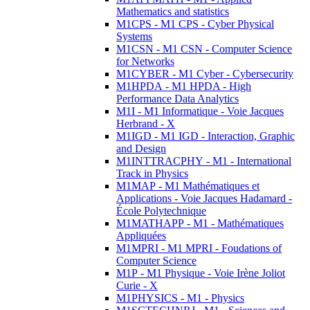
Mathematics and statistics
M1CPS - M1 CPS - Cyber Physical
Systems
M1CSN - M1 CSN - Computer Science
for Networks
M1CYBER - M1 Cyber - Cybersecurity
M1HPDA - M1 HPDA - High
Performance Data Analytics
M1I - M1 Informatique - Voie Jacques
Herbrand - X
M1IGD - M1 IGD - Interaction, Graphic
and Design
M1INTTRACPHY - M1 - International
Track in Physics
M1MAP - M1 Mathématiques et
Applications - Voie Jacques Hadamard -
École Polytechnique
M1MATHAPP - M1 - Mathématiques
Appliquées
M1MPRI - M1 MPRI - Foudations of
Computer Science
M1P - M1 Physique - Voie Irène Joliot
Curie - X
M1PHYSICS - M1 - Physics