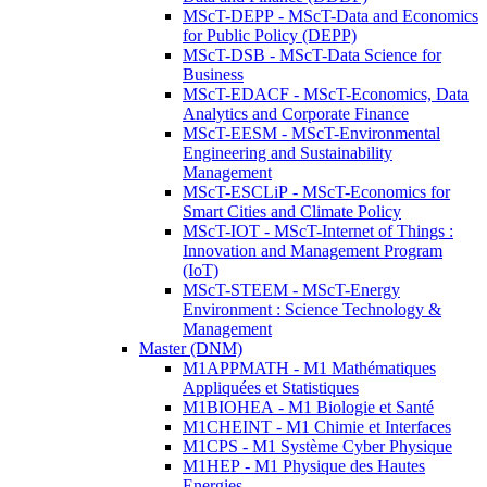
MScT-DEPP - MScT-Data and Economics
for Public Policy (DEPP)
MScT-DSB - MScT-Data Science for
Business
MScT-EDACF - MScT-Economics, Data
Analytics and Corporate Finance
MScT-EESM - MScT-Environmental
Engineering and Sustainability
Management
MScT-ESCLiP - MScT-Economics for
Smart Cities and Climate Policy
MScT-IOT - MScT-Internet of Things :
Innovation and Management Program
(IoT)
MScT-STEEM - MScT-Energy
Environment : Science Technology &
Management
Master (DNM)
M1APPMATH - M1 Mathématiques
Appliquées et Statistiques
M1BIOHEA - M1 Biologie et Santé
M1CHEINT - M1 Chimie et Interfaces
M1CPS - M1 Système Cyber Physique
M1HEP - M1 Physique des Hautes
Energies