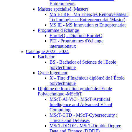
Entrepreneurs
Mastère spécialisé (Master)
MS ETRE - MS Energies Renouvelables :
Technologies et Entrepreneuriat (Master)
MS IE - MS Innovation et Entreprenariat
Programme d'échange
EuroteQ - Diplôme EuroteQ
PEI - Programmes d'échange
internationaux
Catalogue 2023 - 2024
Bachelor
BS - Bachelor of Science de l'Ecole
polytechnique
Cycle Ingénieur
X - Titre d’Ingénieur diplômé de l’École
polytechnique
Diplôme de formation gradué de l'Ecole
Polytechnique -MSc&T
MScT-AI-ViC - MScT-Artificial
Intelligence and Advanced Visual
Computing
MScT-CTD - MScT-Cybersecurity :
Threats and Defenses
MScT-DDDF - MScT-Double Degree
Data and Finance (DDDF)