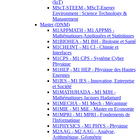
(IoT)
MScT-STEEM - MScT-Energy
Environment : Science Technology &
Management
Master (DNM)
M1APPMATH - M1 APPMS -
Mathématiques Appliquées et Statistiques
M1BIOHEA - M1 BH - Biologie et Santé
M1CHEINT - M1 CI - Chimie et
Interfaces
M1CPS - M1 CPS - Système Cyber
Physique
M1HEP - M1 HEP - Physique des Hautes
Energies
M1IES - M1 IES - Innovation, Entreprise
et Société
M1MATHJHADA - M1 MJH -
Mathématiques Jacques Hadamard
M1MECHA - M1 Mech - Mécanique
M1MIE - M1 MiE - Master en Economie
M1MPRI - M1 MPRI - Fondements de
l'Informatique
M1PHYSICS - M1 PHYS - Physique
M2AAG - M2 AAG - Analyse,
Arithmétique, Géométrie