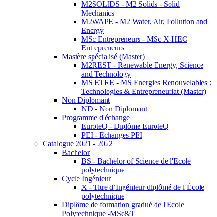
M2SOLIDS - M2 Solids - Solid
Mechanics
M2WAPE - M2 Water, Air, Pollution and
Energy
MSc Entrepreneurs - MSc X-HEC
Entrepreneurs
Mastère spécialisé (Master)
M2REST - Renewable Energy, Science
and Technology
MS ETRE - MS Energies Renouvelables :
Technologies & Entrepreneuriat (Master)
Non Diplomant
ND - Non Diplomant
Programme d'échange
EuroteQ - Diplôme EuroteQ
PEI - Echanges PEI
Catalogue 2021 - 2022
Bachelor
BS - Bachelor of Science de l'Ecole
polytechnique
Cycle Ingénieur
X - Titre d’Ingénieur diplômé de l’École
polytechnique
Diplôme de formation gradué de l'Ecole
Polytechnique -MSc&T