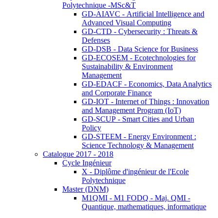
Polytechnique -MSc&T
GD-AIAVC - Artificial Intelligence and
Advanced Visual Computing
GD-CTD - Cybersecurity : Threats &
Defenses
GD-DSB - Data Science for Business
GD-ECOSEM - Ecotechnologies for
Sustainability & Environment
Management
GD-EDACF - Economics, Data Analytics
and Corporate Finance
GD-IOT - Internet of Things : Innovation
and Management Program (IoT)
GD-SCUP - Smart Cities and Urban
Policy
GD-STEEM - Energy Environment :
Science Technology & Management
Catalogue 2017 - 2018
Cycle Ingénieur
X - Diplôme d'ingénieur de l'Ecole
Polytechnique
Master (DNM)
M1QMI - M1 FODQ - Maj. QMI -
Quantique, mathematiques, informatique