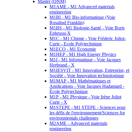
Master (DNM)
M1AME - M1 Advanced materials
engineering
M1BI - M1 Bio-informatique (Voie
Rosalind Franklin)
M1BS - M1 Biologie-Santé - Voie Boris
Ephrussi-X
M1C - M1 Chimie - Voie Fréderic Joliot-
Curie - Ecole Polytechnique
M1ECO - M1 Economie
M1HEP - M1 High Energy Physics
M1I - M1 Informatique - Voie Jacques
Herbrand - X
M1IESVIT - M1 Innovation, Entreprise, et
Société - Voie Innovation technologique
M1MAP - M1 Mathématiques et
Applications - Voie Jacques Hadamard -
École Polytechnique
M1P - M1 Physique - Voie Irène Joliot
Curie - X
M1STEPE - M1 STEPE - Sciences pour
les défis de l'environnement/Sciences for
environmentals challenges
M2AME - Advanced materials
engineering