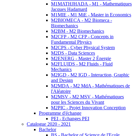
M1MATHJHADA - M1 - Mathematiques
Jacques Hadamard
M1MIE - M1 MiE - Master in Economics
M2BIOMECA - M2 Biomeca -
Biomechanics
M2BM - M2 Biomechanics
M2CFP - M2 CFP - Concepts in
Fundamental Physics
M2CPS - Cyber Physical System
M2DS - Data Sciences
M2ENERG - Master 2 Énergie
M2FLUIDS - M2 Fluids - Fluid
Mechanics
M2IGD - M2 IGD - Interaction, Graphic
and Design
M2MDA - M2 MdA - Mathématiques de
l'Aléatoire
M2MSV - M2 MSV - Mathématiques
pour les Sciences du Vivant
M2PIC - Projet Innovation Conception
Programme d'échange
PEI - Echanges PEI
Catalogue 2020 - 2021
Bachelor
BS - Bachelor of Science de l'Ecole