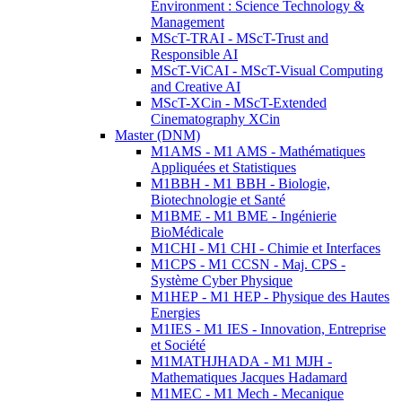
Environment : Science Technology &
Management
MScT-TRAI - MScT-Trust and
Responsible AI
MScT-ViCAI - MScT-Visual Computing
and Creative AI
MScT-XCin - MScT-Extended
Cinematography XCin
Master (DNM)
M1AMS - M1 AMS - Mathématiques
Appliquées et Statistiques
M1BBH - M1 BBH - Biologie,
Biotechnologie et Santé
M1BME - M1 BME - Ingénierie
BioMédicale
M1CHI - M1 CHI - Chimie et Interfaces
M1CPS - M1 CCSN - Maj. CPS -
Système Cyber Physique
M1HEP - M1 HEP - Physique des Hautes
Energies
M1IES - M1 IES - Innovation, Entreprise
et Société
M1MATHJHADA - M1 MJH -
Mathematiques Jacques Hadamard
M1MEC - M1 Mech - Mecanique