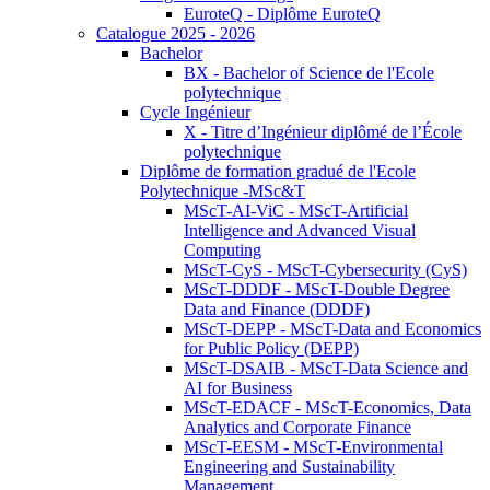
EuroteQ - Diplôme EuroteQ
Catalogue 2025 - 2026
Bachelor
BX - Bachelor of Science de l'Ecole
polytechnique
Cycle Ingénieur
X - Titre d’Ingénieur diplômé de l’École
polytechnique
Diplôme de formation gradué de l'Ecole
Polytechnique -MSc&T
MScT-AI-ViC - MScT-Artificial
Intelligence and Advanced Visual
Computing
MScT-CyS - MScT-Cybersecurity (CyS)
MScT-DDDF - MScT-Double Degree
Data and Finance (DDDF)
MScT-DEPP - MScT-Data and Economics
for Public Policy (DEPP)
MScT-DSAIB - MScT-Data Science and
AI for Business
MScT-EDACF - MScT-Economics, Data
Analytics and Corporate Finance
MScT-EESM - MScT-Environmental
Engineering and Sustainability
Management