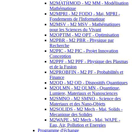
M2MATHMOD - M2 MM - Modélisation
Mathématique
M2MPRI - M2 FODQ - Maj. MPRI -
Fondements de l'Informatique
M2MSV - M2 MSV - Mathématiques
pour les Sciences du Vivant
M2OPTIM - M2 OPT - Optimisation
M2PBR - M2 PBR - Physique par
Recherche
M2PIC - M2 PIC - Projet Innovation
Conception
M2PPF - M2 PPF - Physique des Plasmas
et de la Fusion
M2PROBFIN - M2 PF - Probabilités et
Finance
M2QD - M2 QD - Dispositifs Quantiques
M2QLMN - M2 QLMN - Quantique,
Lumiere, Materiaux et Nanosciences
M2SMNO - M2 SMNO - Science des
Materiaux et des Nano-Objets
M2SOLIDS - M2 Mech - Maj. Solids -
Mecanique des Solides
M2WAPE - M2 Mech - Maj. WAPE -
Eau, Air, Pollution et Energies
Programme d'échange