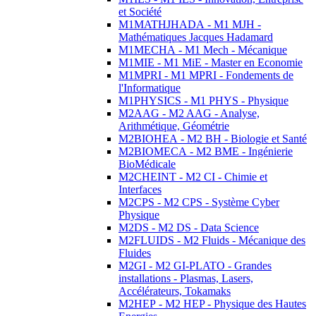
et Société
M1MATHJHADA - M1 MJH -
Mathématiques Jacques Hadamard
M1MECHA - M1 Mech - Mécanique
M1MIE - M1 MiE - Master en Economie
M1MPRI - M1 MPRI - Fondements de
l'Informatique
M1PHYSICS - M1 PHYS - Physique
M2AAG - M2 AAG - Analyse,
Arithmétique, Géométrie
M2BIOHEA - M2 BH - Biologie et Santé
M2BIOMECA - M2 BME - Ingénierie
BioMédicale
M2CHEINT - M2 CI - Chimie et
Interfaces
M2CPS - M2 CPS - Système Cyber
Physique
M2DS - M2 DS - Data Science
M2FLUIDS - M2 Fluids - Mécanique des
Fluides
M2GI - M2 GI-PLATO - Grandes
installations - Plasmas, Lasers,
Accélérateurs, Tokamaks
M2HEP - M2 HEP - Physique des Hautes