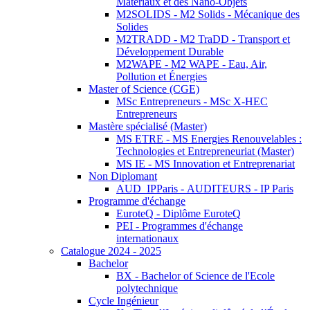
Matériaux et des Nano-Objets
M2SOLIDS - M2 Solids - Mécanique des
Solides
M2TRADD - M2 TraDD - Transport et
Développement Durable
M2WAPE - M2 WAPE - Eau, Air,
Pollution et Énergies
Master of Science (CGE)
MSc Entrepreneurs - MSc X-HEC
Entrepreneurs
Mastère spécialisé (Master)
MS ETRE - MS Energies Renouvelables :
Technologies et Entrepreneuriat (Master)
MS IE - MS Innovation et Entreprenariat
Non Diplomant
AUD_IPParis - AUDITEURS - IP Paris
Programme d'échange
EuroteQ - Diplôme EuroteQ
PEI - Programmes d'échange
internationaux
Catalogue 2024 - 2025
Bachelor
BX - Bachelor of Science de l'Ecole
polytechnique
Cycle Ingénieur