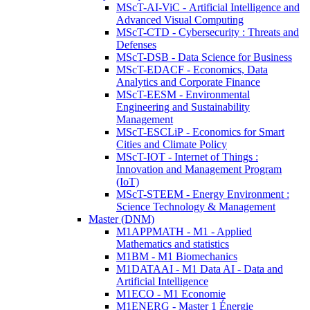
MScT-AI-ViC - Artificial Intelligence and
Advanced Visual Computing
MScT-CTD - Cybersecurity : Threats and
Defenses
MScT-DSB - Data Science for Business
MScT-EDACF - Economics, Data
Analytics and Corporate Finance
MScT-EESM - Environmental
Engineering and Sustainability
Management
MScT-ESCLiP - Economics for Smart
Cities and Climate Policy
MScT-IOT - Internet of Things :
Innovation and Management Program
(IoT)
MScT-STEEM - Energy Environment :
Science Technology & Management
Master (DNM)
M1APPMATH - M1 - Applied
Mathematics and statistics
M1BM - M1 Biomechanics
M1DATAAI - M1 Data AI - Data and
Artificial Intelligence
M1ECO - M1 Economie
M1ENERG - Master 1 Énergie