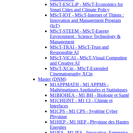
MScT-ESCLiP - MScT-Economics for
Smart Cities and Climate Policy
MScT-IOT - MScT-Internet of Things :
Innovation and Management Program
(IoT)
MScT-STEEM - MScT-Energy
Environment : Science Technology &
Management
MScT-TRAI - MScT-Trust and
Responsible AI
MScT-ViCAI - MScT-Visual Computing
and Creative AI
MScT-XCin - MScT-Extended
Cinematography XCin
Master (DNM)
M1APPMATH - M1 APPMS -
Mathématiques Appliquées et Statistiques
M1BIOHEA - M1 BH - Biologie et Santé
M1CHEINT - M1 CI - Chimie et
Interfaces
M1CPS - M1 CPS - Système Cyber
Physique
M1HEP - M1 HEP - Physique des Hautes
Energies
M1IES - M1 IES - Innovation, Entreprise