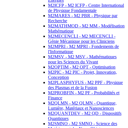
Energies
M2ICFP - M2 ICFP - Centre International
de Physique Fondamentale
M2MARES - M2 PBR - Physique par
Recherche
M2MATHMOD - M2 MM - Modélisation
Mathématique
M2MECENCLI - M2 MECENCLI -
Génie Mécanique pour les Cliniciens
M2MPRI - M2 MPRI - Fondements de
l'Informatique
M2MSV - M2 MSV - Mathématiques
pour les Sciences du Vivant
M2OPTIM - M2 OPT - Optimisation
M2PIC - M2 PIC - Projet, Innovation,
Conception
M2PLASPHYFUS - M2 PPF - Physique
des Plasmas et de la Fusion
M2PROBFIN - M2 PF - Probabilités et
Finance
M2QLMN - M2 QLMN - Quantique,
Lumière, Matériaux et Nanosciences
M2QUANTDEV - M2 QD - Dispositifs
Quantiques
M2SMNO - M2 SMNO - Science des