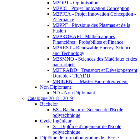
M2OPT - Optimisation
M2PIC - Projet Innovation Conception
M2PICA - Projet Innovation Conception -
Alternance
M2PPF - Physique des Plasmas et de la
Fusion
M2PROBAFI - Mathématiques
Financières : Probabilités et Finance
M2REST - Renewable Energy, Science
and Technology
M2SMNO - Sciences des Matériaux et des
nano-objets
M2TRADD - Transport et Développement
Durable - TRADD
MBIOENT - Master Bio-entrepreneur
Non Diplomant
ND - Non Diplomant
Catalogue 2018 - 2019
Bachelor
BS - Bachelor of Science de l'Ecole
polytechnique
Cycle Ingénieur
X - Diplôme d'ingénieur de l'Ecole
polytechnique
Diplôme de formation gradué de l'Ecole