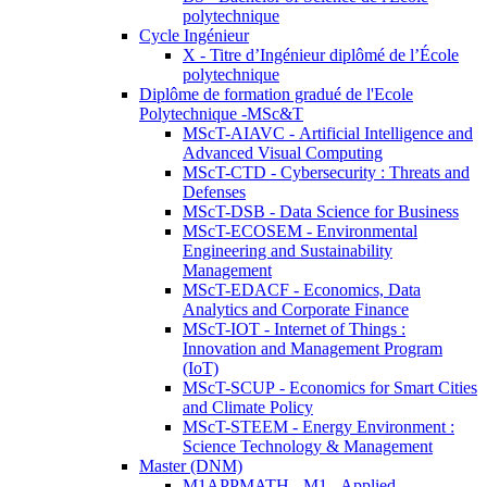
polytechnique
Cycle Ingénieur
X - Titre d’Ingénieur diplômé de l’École
polytechnique
Diplôme de formation gradué de l'Ecole
Polytechnique -MSc&T
MScT-AIAVC - Artificial Intelligence and
Advanced Visual Computing
MScT-CTD - Cybersecurity : Threats and
Defenses
MScT-DSB - Data Science for Business
MScT-ECOSEM - Environmental
Engineering and Sustainability
Management
MScT-EDACF - Economics, Data
Analytics and Corporate Finance
MScT-IOT - Internet of Things :
Innovation and Management Program
(IoT)
MScT-SCUP - Economics for Smart Cities
and Climate Policy
MScT-STEEM - Energy Environment :
Science Technology & Management
Master (DNM)
M1APPMATH - M1 - Applied