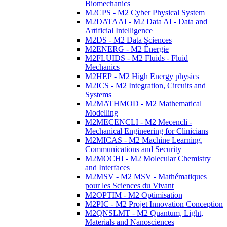
Biomechanics
M2CPS - M2 Cyber Physical System
M2DATAAI - M2 Data AI - Data and
Artificial Intelligence
M2DS - M2 Data Sciences
M2ENERG - M2 Énergie
M2FLUIDS - M2 Fluids - Fluid
Mechanics
M2HEP - M2 High Energy physics
M2ICS - M2 Integration, Circuits and
Systems
M2MATHMOD - M2 Mathematical
Modelling
M2MECENCLI - M2 Mecencli -
Mechanical Engineering for Clinicians
M2MICAS - M2 Machine Learning,
Communications and Security
M2MOCHI - M2 Molecular Chemistry
and Interfaces
M2MSV - M2 MSV - Mathématiques
pour les Sciences du Vivant
M2OPTIM - M2 Optimisation
M2PIC - M2 Projet Innovation Conception
M2QNSLMT - M2 Quantum, Light,
Materials and Nanosciences