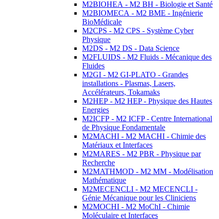
M2BIOHEA - M2 BH - Biologie et Santé
M2BIOMECA - M2 BME - Ingénierie
BioMédicale
M2CPS - M2 CPS - Système Cyber
Physique
M2DS - M2 DS - Data Science
M2FLUIDS - M2 Fluids - Mécanique des
Fluides
M2GI - M2 GI-PLATO - Grandes
installations - Plasmas, Lasers,
Accélérateurs, Tokamaks
M2HEP - M2 HEP - Physique des Hautes
Energies
M2ICFP - M2 ICFP - Centre International
de Physique Fondamentale
M2MACHI - M2 MACHI - Chimie des
Matériaux et Interfaces
M2MARES - M2 PBR - Physique par
Recherche
M2MATHMOD - M2 MM - Modélisation
Mathématique
M2MECENCLI - M2 MECENCLI -
Génie Mécanique pour les Cliniciens
M2MOCHI - M2 MoChI - Chimie
Moléculaire et Interfaces