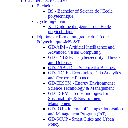
Catalogue 2019 - 2020
Bachelor
BS - Bachelor of Science de l'Ecole
polytechnique
Cycle Ingénieur
X - Diplôme d'ingénieur de l'Ecole
polytechnique
Diplôme de formation gradué de l'Ecole
Polytechnique -MSc&T
GD-AIM - Artificial Intelligence and
Advanced Visual Computing
GD-CYBSEC - Cybersecurity : Threats
and Defenses
GD-DSB - Data Science for Business
GD-EDCF - Economics, Data Analytics
and Corporate Finance
GD-EESTM - Energy Environment :
Science Technology & Management
GD-ESEM - Ecotechnologies for
Sustainability & Environment
Management
GD-IOT - Internet of Things : Innovation
and Management Program (IoT)
GD-SCUP - Smart Cities and Urban
Policy