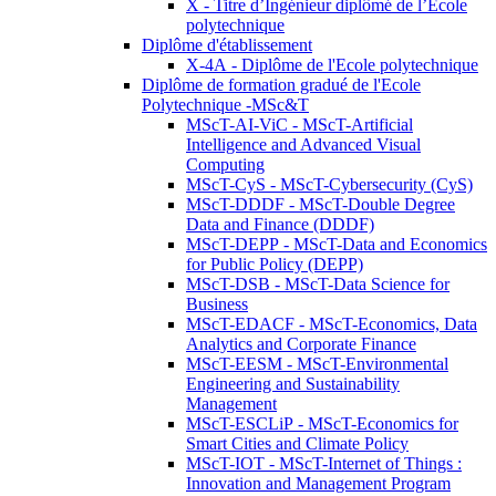
X - Titre d’Ingénieur diplômé de l’École
polytechnique
Diplôme d'établissement
X-4A - Diplôme de l'Ecole polytechnique
Diplôme de formation gradué de l'Ecole
Polytechnique -MSc&T
MScT-AI-ViC - MScT-Artificial
Intelligence and Advanced Visual
Computing
MScT-CyS - MScT-Cybersecurity (CyS)
MScT-DDDF - MScT-Double Degree
Data and Finance (DDDF)
MScT-DEPP - MScT-Data and Economics
for Public Policy (DEPP)
MScT-DSB - MScT-Data Science for
Business
MScT-EDACF - MScT-Economics, Data
Analytics and Corporate Finance
MScT-EESM - MScT-Environmental
Engineering and Sustainability
Management
MScT-ESCLiP - MScT-Economics for
Smart Cities and Climate Policy
MScT-IOT - MScT-Internet of Things :
Innovation and Management Program