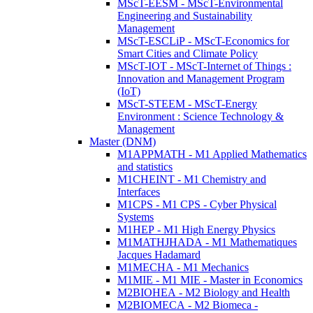
MScT-EESM - MScT-Environmental
Engineering and Sustainability
Management
MScT-ESCLiP - MScT-Economics for
Smart Cities and Climate Policy
MScT-IOT - MScT-Internet of Things :
Innovation and Management Program
(IoT)
MScT-STEEM - MScT-Energy
Environment : Science Technology &
Management
Master (DNM)
M1APPMATH - M1 Applied Mathematics
and statistics
M1CHEINT - M1 Chemistry and
Interfaces
M1CPS - M1 CPS - Cyber Physical
Systems
M1HEP - M1 High Energy Physics
M1MATHJHADA - M1 Mathematiques
Jacques Hadamard
M1MECHA - M1 Mechanics
M1MIE - M1 MIE - Master in Economics
M2BIOHEA - M2 Biology and Health
M2BIOMECA - M2 Biomeca -