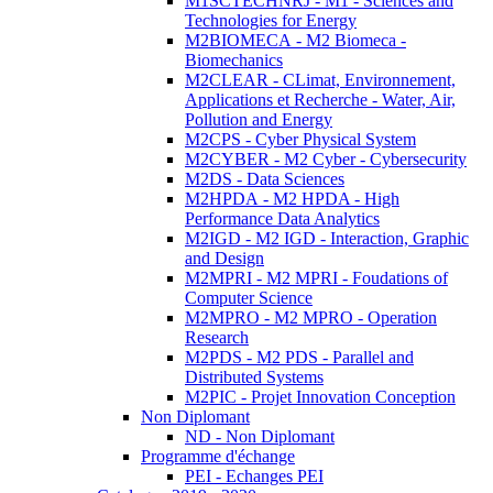
M1SCTECHNRJ - M1 - Sciences and
Technologies for Energy
M2BIOMECA - M2 Biomeca -
Biomechanics
M2CLEAR - CLimat, Environnement,
Applications et Recherche - Water, Air,
Pollution and Energy
M2CPS - Cyber Physical System
M2CYBER - M2 Cyber - Cybersecurity
M2DS - Data Sciences
M2HPDA - M2 HPDA - High
Performance Data Analytics
M2IGD - M2 IGD - Interaction, Graphic
and Design
M2MPRI - M2 MPRI - Foudations of
Computer Science
M2MPRO - M2 MPRO - Operation
Research
M2PDS - M2 PDS - Parallel and
Distributed Systems
M2PIC - Projet Innovation Conception
Non Diplomant
ND - Non Diplomant
Programme d'échange
PEI - Echanges PEI