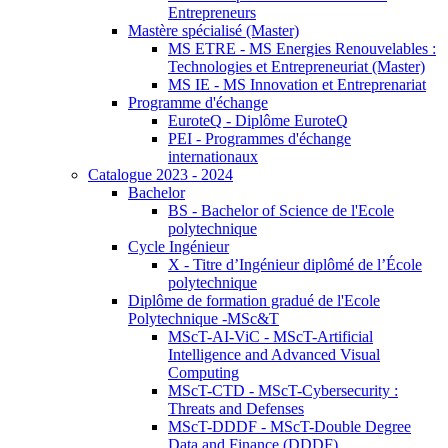
Entrepreneurs
Mastère spécialisé (Master)
MS ETRE - MS Energies Renouvelables :
Technologies et Entrepreneuriat (Master)
MS IE - MS Innovation et Entreprenariat
Programme d'échange
EuroteQ - Diplôme EuroteQ
PEI - Programmes d'échange
internationaux
Catalogue 2023 - 2024
Bachelor
BS - Bachelor of Science de l'Ecole
polytechnique
Cycle Ingénieur
X - Titre d’Ingénieur diplômé de l’École
polytechnique
Diplôme de formation gradué de l'Ecole
Polytechnique -MSc&T
MScT-AI-ViC - MScT-Artificial
Intelligence and Advanced Visual
Computing
MScT-CTD - MScT-Cybersecurity :
Threats and Defenses
MScT-DDDF - MScT-Double Degree
Data and Finance (DDDF)