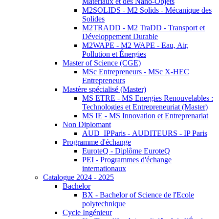
Matériaux et des Nano-Objets
M2SOLIDS - M2 Solids - Mécanique des
Solides
M2TRADD - M2 TraDD - Transport et
Développement Durable
M2WAPE - M2 WAPE - Eau, Air,
Pollution et Énergies
Master of Science (CGE)
MSc Entrepreneurs - MSc X-HEC
Entrepreneurs
Mastère spécialisé (Master)
MS ETRE - MS Energies Renouvelables :
Technologies et Entrepreneuriat (Master)
MS IE - MS Innovation et Entreprenariat
Non Diplomant
AUD_IPParis - AUDITEURS - IP Paris
Programme d'échange
EuroteQ - Diplôme EuroteQ
PEI - Programmes d'échange
internationaux
Catalogue 2024 - 2025
Bachelor
BX - Bachelor of Science de l'Ecole
polytechnique
Cycle Ingénieur