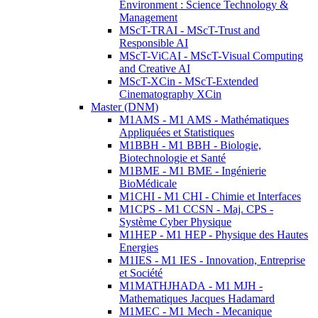
Environment : Science Technology &
Management
MScT-TRAI - MScT-Trust and
Responsible AI
MScT-ViCAI - MScT-Visual Computing
and Creative AI
MScT-XCin - MScT-Extended
Cinematography XCin
Master (DNM)
M1AMS - M1 AMS - Mathématiques
Appliquées et Statistiques
M1BBH - M1 BBH - Biologie,
Biotechnologie et Santé
M1BME - M1 BME - Ingénierie
BioMédicale
M1CHI - M1 CHI - Chimie et Interfaces
M1CPS - M1 CCSN - Maj. CPS -
Système Cyber Physique
M1HEP - M1 HEP - Physique des Hautes
Energies
M1IES - M1 IES - Innovation, Entreprise
et Société
M1MATHJHADA - M1 MJH -
Mathematiques Jacques Hadamard
M1MEC - M1 Mech - Mecanique