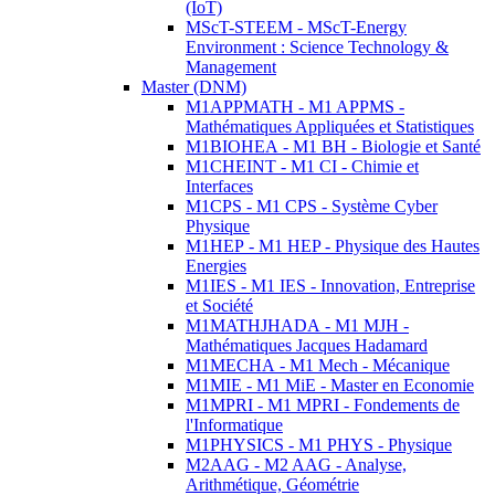
(IoT)
MScT-STEEM - MScT-Energy
Environment : Science Technology &
Management
Master (DNM)
M1APPMATH - M1 APPMS -
Mathématiques Appliquées et Statistiques
M1BIOHEA - M1 BH - Biologie et Santé
M1CHEINT - M1 CI - Chimie et
Interfaces
M1CPS - M1 CPS - Système Cyber
Physique
M1HEP - M1 HEP - Physique des Hautes
Energies
M1IES - M1 IES - Innovation, Entreprise
et Société
M1MATHJHADA - M1 MJH -
Mathématiques Jacques Hadamard
M1MECHA - M1 Mech - Mécanique
M1MIE - M1 MiE - Master en Economie
M1MPRI - M1 MPRI - Fondements de
l'Informatique
M1PHYSICS - M1 PHYS - Physique
M2AAG - M2 AAG - Analyse,
Arithmétique, Géométrie