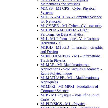
Mathematics and statistics
M1CPS - M1 CPS - Cyber Physical
Systems
M1CSN - M1 CSN - Computer Science
for Networks
M1CYBER - M1 Cyber - Cybersecurity
M1HPDA - M1 HPDA - High
Performance Data Analytics
M1I - M1 Informatique - Voie Jacques
Herbrand - X
M1IGD - M1 IGD - Interaction, Graphic
and Design
M1INTTRACPHY - M1 - International
Track in Physics
M1MAP - M1 Mathématiques et
Applications - Voie Jacques Hadamard -
École Polytechnique
M1MATHAPP - M1 - Mathématiques
Appliquées
M1MPRI - M1 MPRI - Foudations of
Computer Science
M1P - M1 Physique - Voie Irène Joliot
Curie - X
M1PHYSICS - M1 - Physics