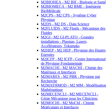
M2BIOHEA - M2 BH - Biologie et Santé
M2BIOMECA - M2 BME - Ingénierie
BioMédicale
M2CPS - M2 CPS - Système Cyber
Physique
M2DS - M2 DS - Data Science
M2FLUIDS - M2 Fluids - Mécanique des
Fluides
M2GI - M2 GI-PLATO - Grandes
installations - Plasmas, Lasers,
Accélérateurs, Tokamaks
M2HEP - M2 HEP - Physique des Hautes
Energies
M2ICFP - M2 ICFP - Centre International
de Physique Fondamentale
M2MACHI - M2 MACHI - Chimie des
Matériaux et Interfaces
M2MARES - M2 PBR - Physique par
Recherche
M2MATHMOD - M2 MM - Modélisation
Mathématique
M2MECENCLI - M2 MECENCLI -
Génie Mécanique pour les Cliniciens
M2MOCHI - M2 MoChI - Chimie
Moléculaire et Interfaces