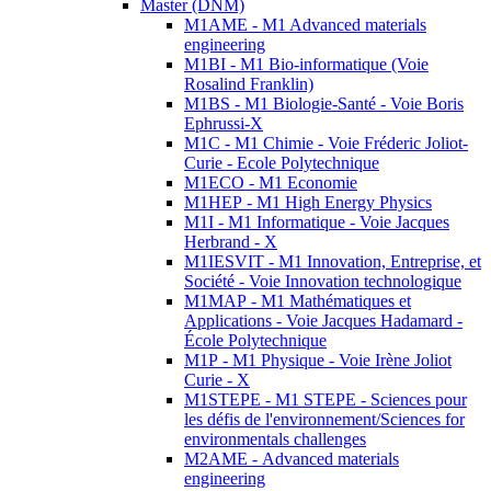
Master (DNM)
M1AME - M1 Advanced materials
engineering
M1BI - M1 Bio-informatique (Voie
Rosalind Franklin)
M1BS - M1 Biologie-Santé - Voie Boris
Ephrussi-X
M1C - M1 Chimie - Voie Fréderic Joliot-
Curie - Ecole Polytechnique
M1ECO - M1 Economie
M1HEP - M1 High Energy Physics
M1I - M1 Informatique - Voie Jacques
Herbrand - X
M1IESVIT - M1 Innovation, Entreprise, et
Société - Voie Innovation technologique
M1MAP - M1 Mathématiques et
Applications - Voie Jacques Hadamard -
École Polytechnique
M1P - M1 Physique - Voie Irène Joliot
Curie - X
M1STEPE - M1 STEPE - Sciences pour
les défis de l'environnement/Sciences for
environmentals challenges
M2AME - Advanced materials
engineering