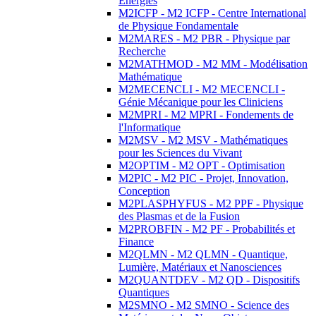
Energies
M2ICFP - M2 ICFP - Centre International
de Physique Fondamentale
M2MARES - M2 PBR - Physique par
Recherche
M2MATHMOD - M2 MM - Modélisation
Mathématique
M2MECENCLI - M2 MECENCLI -
Génie Mécanique pour les Cliniciens
M2MPRI - M2 MPRI - Fondements de
l'Informatique
M2MSV - M2 MSV - Mathématiques
pour les Sciences du Vivant
M2OPTIM - M2 OPT - Optimisation
M2PIC - M2 PIC - Projet, Innovation,
Conception
M2PLASPHYFUS - M2 PPF - Physique
des Plasmas et de la Fusion
M2PROBFIN - M2 PF - Probabilités et
Finance
M2QLMN - M2 QLMN - Quantique,
Lumière, Matériaux et Nanosciences
M2QUANTDEV - M2 QD - Dispositifs
Quantiques
M2SMNO - M2 SMNO - Science des