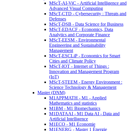
MScT-AI-ViC - Artificial Intelligence and
Advanced Visual Computing
MScT-CTD - Cybersecurity : Threats and
Defenses
MScT-DSB - Data Science for Business
MScT-EDACF - Economics, Data
Analytics and Corporate Finance
MScT-EESM - Environmental
Engineering and Sustainability
Management
MScT-ESCLiP - Economics for Smart
Cities and Climate Policy
MScT-IOT - Internet of Things :
Innovation and Management Program
(IoT)
MScT-STEEM - Energy Environment :
Science Technology & Management
Master (DNM)
M1APPMATH - M1 - Applied
Mathematics and statistics
M1BM - M1 Biomechanics
M1DATAAI - M1 Data AI - Data and
Artificial Intelligence
M1ECO - M1 Economie
M1ENERG - Master 1 Énergie