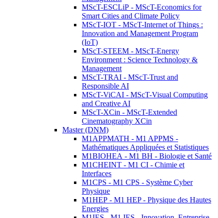
MScT-ESCLiP - MScT-Economics for
Smart Cities and Climate Policy
MScT-IOT - MScT-Internet of Things :
Innovation and Management Program
(IoT)
MScT-STEEM - MScT-Energy
Environment : Science Technology &
Management
MScT-TRAI - MScT-Trust and
Responsible AI
MScT-ViCAI - MScT-Visual Computing
and Creative AI
MScT-XCin - MScT-Extended
Cinematography XCin
Master (DNM)
M1APPMATH - M1 APPMS -
Mathématiques Appliquées et Statistiques
M1BIOHEA - M1 BH - Biologie et Santé
M1CHEINT - M1 CI - Chimie et
Interfaces
M1CPS - M1 CPS - Système Cyber
Physique
M1HEP - M1 HEP - Physique des Hautes
Energies
M1IES - M1 IES - Innovation, Entreprise