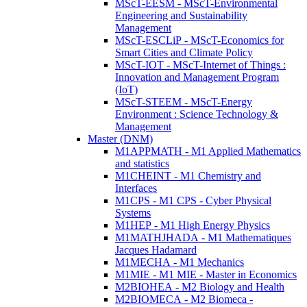
MScT-EESM - MScT-Environmental
Engineering and Sustainability
Management
MScT-ESCLiP - MScT-Economics for
Smart Cities and Climate Policy
MScT-IOT - MScT-Internet of Things :
Innovation and Management Program
(IoT)
MScT-STEEM - MScT-Energy
Environment : Science Technology &
Management
Master (DNM)
M1APPMATH - M1 Applied Mathematics
and statistics
M1CHEINT - M1 Chemistry and
Interfaces
M1CPS - M1 CPS - Cyber Physical
Systems
M1HEP - M1 High Energy Physics
M1MATHJHADA - M1 Mathematiques
Jacques Hadamard
M1MECHA - M1 Mechanics
M1MIE - M1 MIE - Master in Economics
M2BIOHEA - M2 Biology and Health
M2BIOMECA - M2 Biomeca -