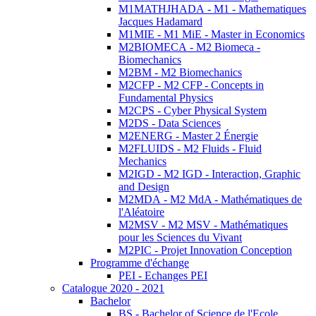
M1MATHJHADA - M1 - Mathematiques
Jacques Hadamard
M1MIE - M1 MiE - Master in Economics
M2BIOMECA - M2 Biomeca -
Biomechanics
M2BM - M2 Biomechanics
M2CFP - M2 CFP - Concepts in
Fundamental Physics
M2CPS - Cyber Physical System
M2DS - Data Sciences
M2ENERG - Master 2 Énergie
M2FLUIDS - M2 Fluids - Fluid
Mechanics
M2IGD - M2 IGD - Interaction, Graphic
and Design
M2MDA - M2 MdA - Mathématiques de
l'Aléatoire
M2MSV - M2 MSV - Mathématiques
pour les Sciences du Vivant
M2PIC - Projet Innovation Conception
Programme d'échange
PEI - Echanges PEI
Catalogue 2020 - 2021
Bachelor
BS - Bachelor of Science de l'Ecole