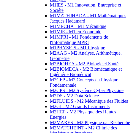
M1IES - M1 Innovation, Entreprise et
Société
M1MATHJHADA - M1 Mathématiques
Jacques Hadamard
M1MECHA - M1 Mécanique
M1MIE - M1 en Economie
M1MPRI - M1 Fondements de
l'Informatique MPRI
M1PHYSICS - M1 Physique
M2AAG - M2 Analyse, Arithmétique,
Géométrie
M2BIOHEA - M2 Biologie et Santé
M2BIOMECA - M2 Biomécanique et
Ingéniérie Biomédical
M2CFP - M2 Concepts en Physique
Fondamentale
M2CPS - M2 Système Cyber Physique
M2DS - M2 Data Science
M2FLUIDS - M2 Mécanique des Fluides
M2GI - M2 Grands Instruments
M2HEP - M2 Physique des Hautes
Energies
M2MARES - M2 Physique par Recherche
M2MATCHEINT - M2 Chimie des