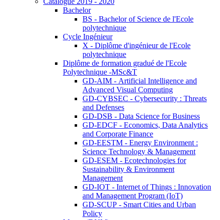
Catalogue 2019 - 2020
Bachelor
BS - Bachelor of Science de l'Ecole
polytechnique
Cycle Ingénieur
X - Diplôme d'ingénieur de l'Ecole
polytechnique
Diplôme de formation gradué de l'Ecole
Polytechnique -MSc&T
GD-AIM - Artificial Intelligence and
Advanced Visual Computing
GD-CYBSEC - Cybersecurity : Threats
and Defenses
GD-DSB - Data Science for Business
GD-EDCF - Economics, Data Analytics
and Corporate Finance
GD-EESTM - Energy Environment :
Science Technology & Management
GD-ESEM - Ecotechnologies for
Sustainability & Environment
Management
GD-IOT - Internet of Things : Innovation
and Management Program (IoT)
GD-SCUP - Smart Cities and Urban
Policy