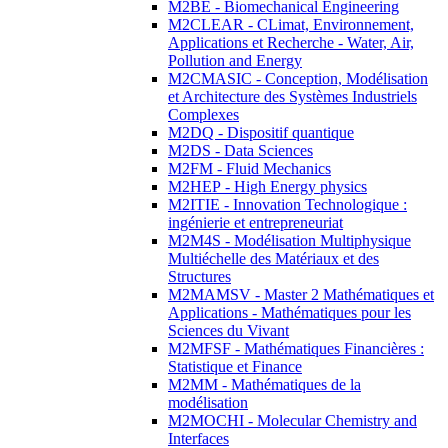
M2BE - Biomechanical Engineering
M2CLEAR - CLimat, Environnement,
Applications et Recherche - Water, Air,
Pollution and Energy
M2CMASIC - Conception, Modélisation
et Architecture des Systèmes Industriels
Complexes
M2DQ - Dispositif quantique
M2DS - Data Sciences
M2FM - Fluid Mechanics
M2HEP - High Energy physics
M2ITIE - Innovation Technologique :
ingénierie et entrepreneuriat
M2M4S - Modélisation Multiphysique
Multiéchelle des Matériaux et des
Structures
M2MAMSV - Master 2 Mathématiques et
Applications - Mathématiques pour les
Sciences du Vivant
M2MFSF - Mathématiques Financières :
Statistique et Finance
M2MM - Mathématiques de la
modélisation
M2MOCHI - Molecular Chemistry and
Interfaces