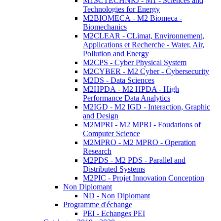
M1SCTECHNRJ - M1 - Sciences and
Technologies for Energy
M2BIOMECA - M2 Biomeca -
Biomechanics
M2CLEAR - CLimat, Environnement,
Applications et Recherche - Water, Air,
Pollution and Energy
M2CPS - Cyber Physical System
M2CYBER - M2 Cyber - Cybersecurity
M2DS - Data Sciences
M2HPDA - M2 HPDA - High
Performance Data Analytics
M2IGD - M2 IGD - Interaction, Graphic
and Design
M2MPRI - M2 MPRI - Foudations of
Computer Science
M2MPRO - M2 MPRO - Operation
Research
M2PDS - M2 PDS - Parallel and
Distributed Systems
M2PIC - Projet Innovation Conception
Non Diplomant
ND - Non Diplomant
Programme d'échange
PEI - Echanges PEI