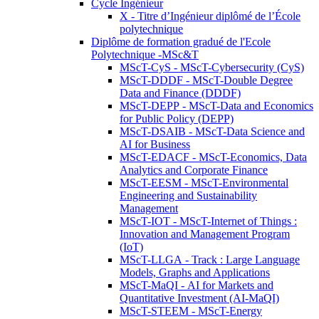
Cycle Ingénieur
X - Titre d’Ingénieur diplômé de l’École
polytechnique
Diplôme de formation gradué de l'Ecole
Polytechnique -MSc&T
MScT-CyS - MScT-Cybersecurity (CyS)
MScT-DDDF - MScT-Double Degree
Data and Finance (DDDF)
MScT-DEPP - MScT-Data and Economics
for Public Policy (DEPP)
MScT-DSAIB - MScT-Data Science and
AI for Business
MScT-EDACF - MScT-Economics, Data
Analytics and Corporate Finance
MScT-EESM - MScT-Environmental
Engineering and Sustainability
Management
MScT-IOT - MScT-Internet of Things :
Innovation and Management Program
(IoT)
MScT-LLGA - Track : Large Language
Models, Graphs and Applications
MScT-MaQI - AI for Markets and
Quantitative Investment (AI-MaQI)
MScT-STEEM - MScT-Energy