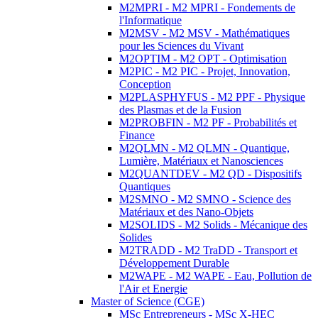
M2MPRI - M2 MPRI - Fondements de
l'Informatique
M2MSV - M2 MSV - Mathématiques
pour les Sciences du Vivant
M2OPTIM - M2 OPT - Optimisation
M2PIC - M2 PIC - Projet, Innovation,
Conception
M2PLASPHYFUS - M2 PPF - Physique
des Plasmas et de la Fusion
M2PROBFIN - M2 PF - Probabilités et
Finance
M2QLMN - M2 QLMN - Quantique,
Lumière, Matériaux et Nanosciences
M2QUANTDEV - M2 QD - Dispositifs
Quantiques
M2SMNO - M2 SMNO - Science des
Matériaux et des Nano-Objets
M2SOLIDS - M2 Solids - Mécanique des
Solides
M2TRADD - M2 TraDD - Transport et
Développement Durable
M2WAPE - M2 WAPE - Eau, Pollution de
l'Air et Energie
Master of Science (CGE)
MSc Entrepreneurs - MSc X-HEC