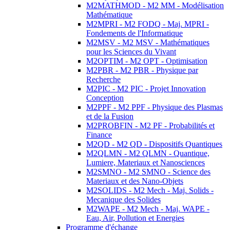
M2MATHMOD - M2 MM - Modélisation
Mathématique
M2MPRI - M2 FODQ - Maj. MPRI -
Fondements de l'Informatique
M2MSV - M2 MSV - Mathématiques
pour les Sciences du Vivant
M2OPTIM - M2 OPT - Optimisation
M2PBR - M2 PBR - Physique par
Recherche
M2PIC - M2 PIC - Projet Innovation
Conception
M2PPF - M2 PPF - Physique des Plasmas
et de la Fusion
M2PROBFIN - M2 PF - Probabilités et
Finance
M2QD - M2 QD - Dispositifs Quantiques
M2QLMN - M2 QLMN - Quantique,
Lumiere, Materiaux et Nanosciences
M2SMNO - M2 SMNO - Science des
Materiaux et des Nano-Objets
M2SOLIDS - M2 Mech - Maj. Solids -
Mecanique des Solides
M2WAPE - M2 Mech - Maj. WAPE -
Eau, Air, Pollution et Energies
Programme d'échange