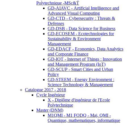
Polytechnique -MSc&T
GD-AIAVC - Artificial Intelligence and
Advanced Visual Computing
GD-CTD - Cybersecurity : Threats &
Defenses
GD-DSB - Data Science for Business
GD-ECOSEM - Ecotechnologies for
Sustainability & Environment
Management
GD-EDACF - Economics, Data Analytics
and Corporate Finance
GD-IOT - Internet of Things : Innovation
and Management Program (IoT)
GD-SCUP - Smart Cities and Urban
Policy
GD-STEEM - Energy Environment :
Science Technology & Management
Catalogue 2017 - 2018
Cycle Ingénieur
X - Diplôme d'ingénieur de l'Ecole
Polytechnique
Master (DNM)
M1QMI - M1 FODQ - Maj. QMI -
Quantique, mathematiques, informatique