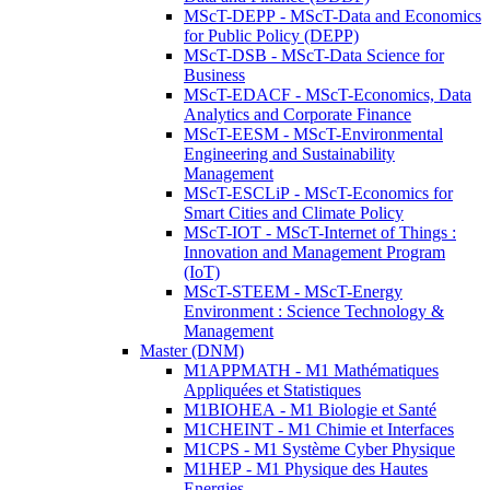
MScT-DEPP - MScT-Data and Economics
for Public Policy (DEPP)
MScT-DSB - MScT-Data Science for
Business
MScT-EDACF - MScT-Economics, Data
Analytics and Corporate Finance
MScT-EESM - MScT-Environmental
Engineering and Sustainability
Management
MScT-ESCLiP - MScT-Economics for
Smart Cities and Climate Policy
MScT-IOT - MScT-Internet of Things :
Innovation and Management Program
(IoT)
MScT-STEEM - MScT-Energy
Environment : Science Technology &
Management
Master (DNM)
M1APPMATH - M1 Mathématiques
Appliquées et Statistiques
M1BIOHEA - M1 Biologie et Santé
M1CHEINT - M1 Chimie et Interfaces
M1CPS - M1 Système Cyber Physique
M1HEP - M1 Physique des Hautes
Energies