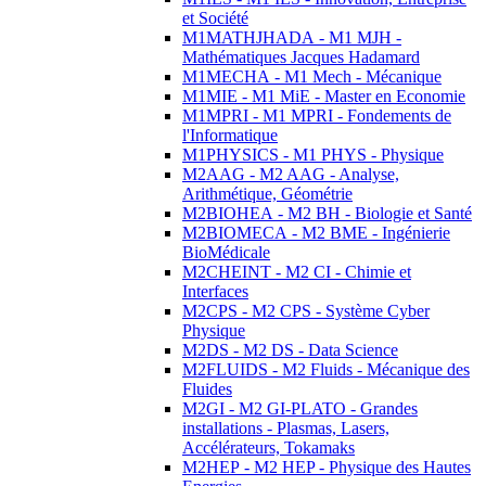
et Société
M1MATHJHADA - M1 MJH -
Mathématiques Jacques Hadamard
M1MECHA - M1 Mech - Mécanique
M1MIE - M1 MiE - Master en Economie
M1MPRI - M1 MPRI - Fondements de
l'Informatique
M1PHYSICS - M1 PHYS - Physique
M2AAG - M2 AAG - Analyse,
Arithmétique, Géométrie
M2BIOHEA - M2 BH - Biologie et Santé
M2BIOMECA - M2 BME - Ingénierie
BioMédicale
M2CHEINT - M2 CI - Chimie et
Interfaces
M2CPS - M2 CPS - Système Cyber
Physique
M2DS - M2 DS - Data Science
M2FLUIDS - M2 Fluids - Mécanique des
Fluides
M2GI - M2 GI-PLATO - Grandes
installations - Plasmas, Lasers,
Accélérateurs, Tokamaks
M2HEP - M2 HEP - Physique des Hautes