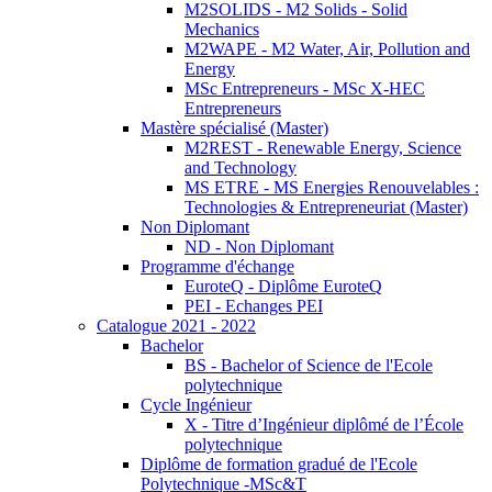
M2SOLIDS - M2 Solids - Solid
Mechanics
M2WAPE - M2 Water, Air, Pollution and
Energy
MSc Entrepreneurs - MSc X-HEC
Entrepreneurs
Mastère spécialisé (Master)
M2REST - Renewable Energy, Science
and Technology
MS ETRE - MS Energies Renouvelables :
Technologies & Entrepreneuriat (Master)
Non Diplomant
ND - Non Diplomant
Programme d'échange
EuroteQ - Diplôme EuroteQ
PEI - Echanges PEI
Catalogue 2021 - 2022
Bachelor
BS - Bachelor of Science de l'Ecole
polytechnique
Cycle Ingénieur
X - Titre d’Ingénieur diplômé de l’École
polytechnique
Diplôme de formation gradué de l'Ecole
Polytechnique -MSc&T