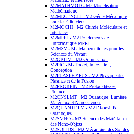
Matériaux et Interfaces
M2MATHMOD - M2 Modélisation
Mathématique
M2MECENCLI - M2 Génie Mécanique
pour les Cliniciens
M2MOCHI - M2 Chimie Moléculaire et
Interfaces
M2MPRI - M2 Fondements de
l'Informatique MPRI
M2MSV - M2 Mathématiques pour les
Sciences du Vivant
M2OPTIM - M2 Optimisation
M2PIC - M2 Projet, Innovation,
Conception
M2PLASPHYFUS - M2 Physique des
Plasmas et de la Fusion
M2PROBFIN - M2 Probabilités et
Finance
M2QNSLMT - M2 Quantique, Lumière,
Matériaux et Nanosciences
M2QUANTDEV - M2 Dispositifs
Quantiques
M2SMNO - M2 Science des Matériaux et
des Nano-Objets
M2SOLIDS - M2 Mécanique des Solides