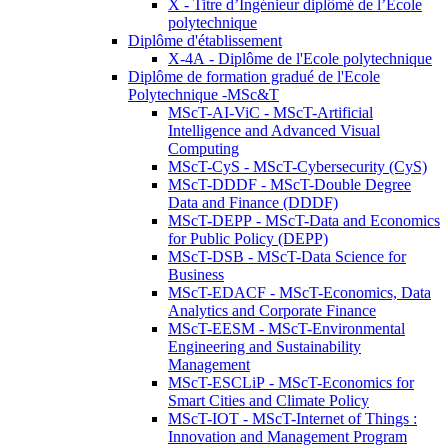
X - Titre d’Ingénieur diplômé de l’École
polytechnique
Diplôme d'établissement
X-4A - Diplôme de l'Ecole polytechnique
Diplôme de formation gradué de l'Ecole
Polytechnique -MSc&T
MScT-AI-ViC - MScT-Artificial
Intelligence and Advanced Visual
Computing
MScT-CyS - MScT-Cybersecurity (CyS)
MScT-DDDF - MScT-Double Degree
Data and Finance (DDDF)
MScT-DEPP - MScT-Data and Economics
for Public Policy (DEPP)
MScT-DSB - MScT-Data Science for
Business
MScT-EDACF - MScT-Economics, Data
Analytics and Corporate Finance
MScT-EESM - MScT-Environmental
Engineering and Sustainability
Management
MScT-ESCLiP - MScT-Economics for
Smart Cities and Climate Policy
MScT-IOT - MScT-Internet of Things :
Innovation and Management Program