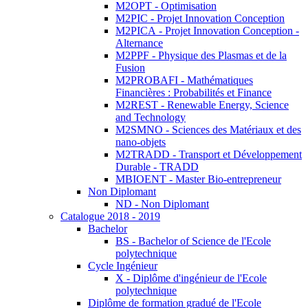
M2OPT - Optimisation
M2PIC - Projet Innovation Conception
M2PICA - Projet Innovation Conception -
Alternance
M2PPF - Physique des Plasmas et de la
Fusion
M2PROBAFI - Mathématiques
Financières : Probabilités et Finance
M2REST - Renewable Energy, Science
and Technology
M2SMNO - Sciences des Matériaux et des
nano-objets
M2TRADD - Transport et Développement
Durable - TRADD
MBIOENT - Master Bio-entrepreneur
Non Diplomant
ND - Non Diplomant
Catalogue 2018 - 2019
Bachelor
BS - Bachelor of Science de l'Ecole
polytechnique
Cycle Ingénieur
X - Diplôme d'ingénieur de l'Ecole
polytechnique
Diplôme de formation gradué de l'Ecole