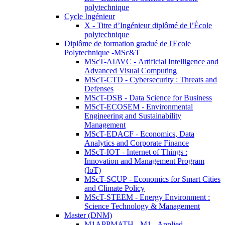
polytechnique
Cycle Ingénieur
X - Titre d’Ingénieur diplômé de l’École
polytechnique
Diplôme de formation gradué de l'Ecole
Polytechnique -MSc&T
MScT-AIAVC - Artificial Intelligence and
Advanced Visual Computing
MScT-CTD - Cybersecurity : Threats and
Defenses
MScT-DSB - Data Science for Business
MScT-ECOSEM - Environmental
Engineering and Sustainability
Management
MScT-EDACF - Economics, Data
Analytics and Corporate Finance
MScT-IOT - Internet of Things :
Innovation and Management Program
(IoT)
MScT-SCUP - Economics for Smart Cities
and Climate Policy
MScT-STEEM - Energy Environment :
Science Technology & Management
Master (DNM)
M1APPMATH - M1 - Applied