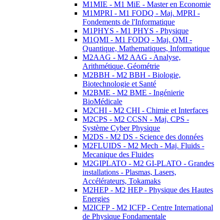
M1MIE - M1 MiE - Master en Economie
M1MPRI - M1 FODQ - Maj. MPRI -
Fondements de l'Informatique
M1PHYS - M1 PHYS - Physique
M1QMI - M1 FODQ - Maj. QMI -
Quantique, Mathematiques, Informatique
M2AAG - M2 AAG - Analyse,
Arithmétique, Géométrie
M2BBH - M2 BBH - Biologie,
Biotechnologie et Santé
M2BME - M2 BME - Ingénierie
BioMédicale
M2CHI - M2 CHI - Chimie et Interfaces
M2CPS - M2 CCSN - Maj. CPS -
Système Cyber Physique
M2DS - M2 DS - Science des données
M2FLUIDS - M2 Mech - Maj. Fluids -
Mecanique des Fluides
M2GIPLATO - M2 GI-PLATO - Grandes
installations - Plasmas, Lasers,
Accélérateurs, Tokamaks
M2HEP - M2 HEP - Physique des Hautes
Energies
M2ICFP - M2 ICFP - Centre International
de Physique Fondamentale