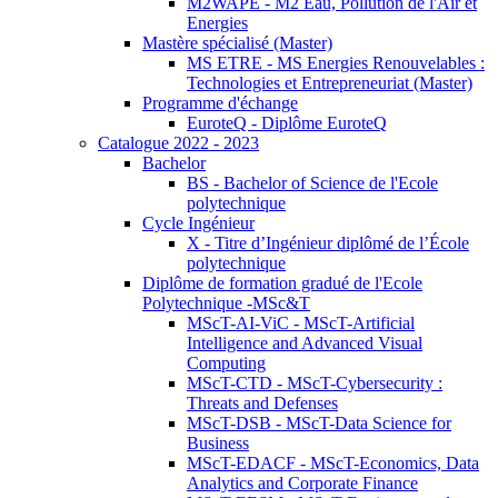
M2WAPE - M2 Eau, Pollution de l'Air et
Energies
Mastère spécialisé (Master)
MS ETRE - MS Energies Renouvelables :
Technologies et Entrepreneuriat (Master)
Programme d'échange
EuroteQ - Diplôme EuroteQ
Catalogue 2022 - 2023
Bachelor
BS - Bachelor of Science de l'Ecole
polytechnique
Cycle Ingénieur
X - Titre d’Ingénieur diplômé de l’École
polytechnique
Diplôme de formation gradué de l'Ecole
Polytechnique -MSc&T
MScT-AI-ViC - MScT-Artificial
Intelligence and Advanced Visual
Computing
MScT-CTD - MScT-Cybersecurity :
Threats and Defenses
MScT-DSB - MScT-Data Science for
Business
MScT-EDACF - MScT-Economics, Data
Analytics and Corporate Finance