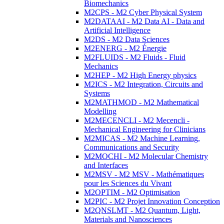
Biomechanics
M2CPS - M2 Cyber Physical System
M2DATAAI - M2 Data AI - Data and
Artificial Intelligence
M2DS - M2 Data Sciences
M2ENERG - M2 Énergie
M2FLUIDS - M2 Fluids - Fluid
Mechanics
M2HEP - M2 High Energy physics
M2ICS - M2 Integration, Circuits and
Systems
M2MATHMOD - M2 Mathematical
Modelling
M2MECENCLI - M2 Mecencli -
Mechanical Engineering for Clinicians
M2MICAS - M2 Machine Learning,
Communications and Security
M2MOCHI - M2 Molecular Chemistry
and Interfaces
M2MSV - M2 MSV - Mathématiques
pour les Sciences du Vivant
M2OPTIM - M2 Optimisation
M2PIC - M2 Projet Innovation Conception
M2QNSLMT - M2 Quantum, Light,
Materials and Nanosciences