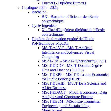
EuroteQ - Diplôme EuroteQ
Catalogue 2025 - 2026
Bachelor
BX - Bachelor of Science de l'Ecole
polytechnique
Cycle Ingénieur
X - Titre d’Ingénieur diplômé de l’École
polytechnique
Diplôme de formation gradué de l'Ecole
Polytechnique -MSc&T
MScT-AI-ViC - MScT-Artificial
Intelligence and Advanced Visual
Computing
MScT-CyS - MScT-Cybersecurity (CyS)
MScT-DDDF - MScT-Double Degree
Data and Finance (DDDF)
MScT-DEPP - MScT-Data and Economics
for Public Policy (DEPP)
MScT-DSAIB - MScT-Data Science and
AI for Business
MScT-EDACF - MScT-Economics, Data
Analytics and Corporate Finance
MScT-EESM - MScT-Environmental
Engineering and Sustainability
Management