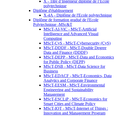
X - Titre d’Ingénieur diplômé de l’École
polytechnique
Diplôme d'établissement
X-4A - Diplôme de l'Ecole polytechnique
Diplôme de formation gradué de l'Ecole
Polytechnique -MSc&T
MScT-AI-ViC - MScT-Artificial
Intelligence and Advanced Visual
Computing
MScT-CyS - MScT-Cybersecurity (CyS)
MScT-DDDF - MScT-Double Degree
Data and Finance (DDDF)
MScT-DEPP - MScT-Data and Economics
for Public Policy (DEPP)
MScT-DSB - MScT-Data Science for
Business
MScT-EDACF - MScT-Economics, Data
Analytics and Corporate Finance
MScT-EESM - MScT-Environmental
Engineering and Sustainability
Management
MScT-ESCLiP - MScT-Economics for
Smart Cities and Climate Policy
MScT-IOT - MScT-Internet of Things :
Innovation and Management Program