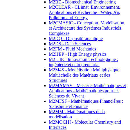
M2BE - Biomechanical Engineering
M2CLEAR - CLimat, Environnement,
Applications et Recherche - Water, Air,
Pollution and Energy
M2CMASIC - Conception, Modélisation
et Architecture des Systèmes Industriels
Complexes
M2DQ - Dispositif quantique
M2DS - Data Sciences
M2FM - Fluid Mechanics
M2HEP - High Energy physics
M2ITIE - Innovation Technologique :
ingénierie et entrepreneuriat
M2M4S - Modélisation Multiphysique
Multiéchelle des Matériaux et des
Structures
M2MAMSV - Master 2 Mathématiques et
Applications - Mathématiques pour les
Sciences du Vivant
M2MFSF - Mathématiques Financières :
Statistique et Finance
M2MM - Mathématiques de la
modélisation
M2MOCHI - Molecular Chemistry and
Interfaces