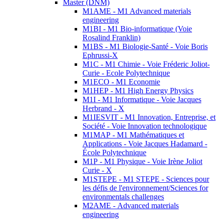
Master (DNM)
M1AME - M1 Advanced materials
engineering
M1BI - M1 Bio-informatique (Voie
Rosalind Franklin)
M1BS - M1 Biologie-Santé - Voie Boris
Ephrussi-X
M1C - M1 Chimie - Voie Fréderic Joliot-
Curie - Ecole Polytechnique
M1ECO - M1 Economie
M1HEP - M1 High Energy Physics
M1I - M1 Informatique - Voie Jacques
Herbrand - X
M1IESVIT - M1 Innovation, Entreprise, et
Société - Voie Innovation technologique
M1MAP - M1 Mathématiques et
Applications - Voie Jacques Hadamard -
École Polytechnique
M1P - M1 Physique - Voie Irène Joliot
Curie - X
M1STEPE - M1 STEPE - Sciences pour
les défis de l'environnement/Sciences for
environmentals challenges
M2AME - Advanced materials
engineering