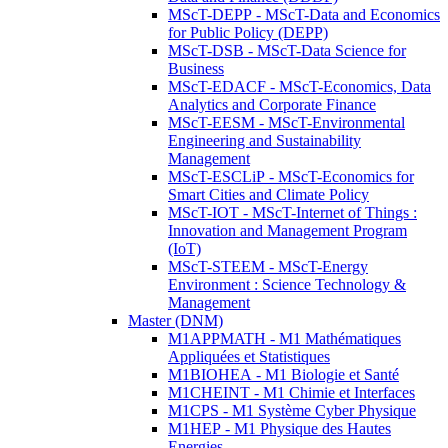
MScT-DEPP - MScT-Data and Economics
for Public Policy (DEPP)
MScT-DSB - MScT-Data Science for
Business
MScT-EDACF - MScT-Economics, Data
Analytics and Corporate Finance
MScT-EESM - MScT-Environmental
Engineering and Sustainability
Management
MScT-ESCLiP - MScT-Economics for
Smart Cities and Climate Policy
MScT-IOT - MScT-Internet of Things :
Innovation and Management Program
(IoT)
MScT-STEEM - MScT-Energy
Environment : Science Technology &
Management
Master (DNM)
M1APPMATH - M1 Mathématiques
Appliquées et Statistiques
M1BIOHEA - M1 Biologie et Santé
M1CHEINT - M1 Chimie et Interfaces
M1CPS - M1 Système Cyber Physique
M1HEP - M1 Physique des Hautes
Energies