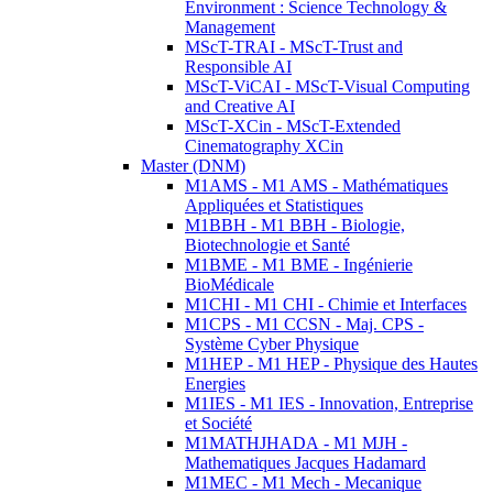
Environment : Science Technology &
Management
MScT-TRAI - MScT-Trust and
Responsible AI
MScT-ViCAI - MScT-Visual Computing
and Creative AI
MScT-XCin - MScT-Extended
Cinematography XCin
Master (DNM)
M1AMS - M1 AMS - Mathématiques
Appliquées et Statistiques
M1BBH - M1 BBH - Biologie,
Biotechnologie et Santé
M1BME - M1 BME - Ingénierie
BioMédicale
M1CHI - M1 CHI - Chimie et Interfaces
M1CPS - M1 CCSN - Maj. CPS -
Système Cyber Physique
M1HEP - M1 HEP - Physique des Hautes
Energies
M1IES - M1 IES - Innovation, Entreprise
et Société
M1MATHJHADA - M1 MJH -
Mathematiques Jacques Hadamard
M1MEC - M1 Mech - Mecanique