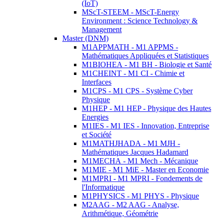
(IoT)
MScT-STEEM - MScT-Energy
Environment : Science Technology &
Management
Master (DNM)
M1APPMATH - M1 APPMS -
Mathématiques Appliquées et Statistiques
M1BIOHEA - M1 BH - Biologie et Santé
M1CHEINT - M1 CI - Chimie et
Interfaces
M1CPS - M1 CPS - Système Cyber
Physique
M1HEP - M1 HEP - Physique des Hautes
Energies
M1IES - M1 IES - Innovation, Entreprise
et Société
M1MATHJHADA - M1 MJH -
Mathématiques Jacques Hadamard
M1MECHA - M1 Mech - Mécanique
M1MIE - M1 MiE - Master en Economie
M1MPRI - M1 MPRI - Fondements de
l'Informatique
M1PHYSICS - M1 PHYS - Physique
M2AAG - M2 AAG - Analyse,
Arithmétique, Géométrie