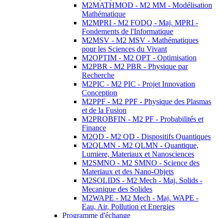
M2MATHMOD - M2 MM - Modélisation
Mathématique
M2MPRI - M2 FODQ - Maj. MPRI -
Fondements de l'Informatique
M2MSV - M2 MSV - Mathématiques
pour les Sciences du Vivant
M2OPTIM - M2 OPT - Optimisation
M2PBR - M2 PBR - Physique par
Recherche
M2PIC - M2 PIC - Projet Innovation
Conception
M2PPF - M2 PPF - Physique des Plasmas
et de la Fusion
M2PROBFIN - M2 PF - Probabilités et
Finance
M2QD - M2 QD - Dispositifs Quantiques
M2QLMN - M2 QLMN - Quantique,
Lumiere, Materiaux et Nanosciences
M2SMNO - M2 SMNO - Science des
Materiaux et des Nano-Objets
M2SOLIDS - M2 Mech - Maj. Solids -
Mecanique des Solides
M2WAPE - M2 Mech - Maj. WAPE -
Eau, Air, Pollution et Energies
Programme d'échange