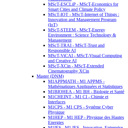
MScT-ESCLiP - MScT-Economics for
Smart Cities and Climate Policy
MScT-IOT - MScT-Internet of Things :
Innovation and Management Program
(IoT)
MScT-STEEM - MScT-Energy
Environment : Science Technology &
Management
MScT-TRAI - MScT-Trust and
Responsible AI
MScT-ViCAI - MScT-Visual Computing
and Creative AI
MScT-XCin - MScT-Extended
Cinematography XCin
Master (DNM)
M1APPMATH - M1 APPMS -
Mathématiques Appliquées et Statistiques
M1BIOHEA - M1 BH - Biologie et Santé
M1CHEINT - M1 CI - Chimie et
Interfaces
M1CPS - M1 CPS - Système Cyber
Physique
M1HEP - M1 HEP - Physique des Hautes
Energies
M1IES - M1 IES - Innovation, Entreprise