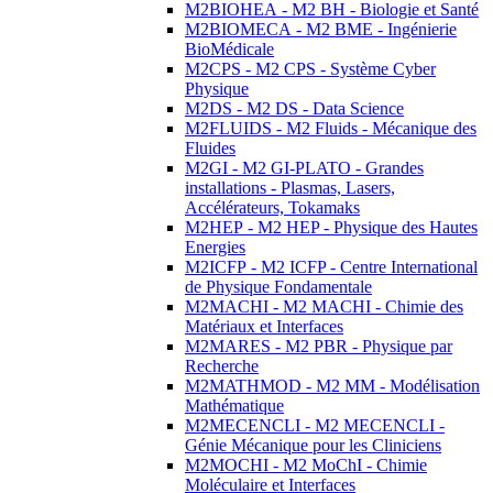
M2BIOHEA - M2 BH - Biologie et Santé
M2BIOMECA - M2 BME - Ingénierie
BioMédicale
M2CPS - M2 CPS - Système Cyber
Physique
M2DS - M2 DS - Data Science
M2FLUIDS - M2 Fluids - Mécanique des
Fluides
M2GI - M2 GI-PLATO - Grandes
installations - Plasmas, Lasers,
Accélérateurs, Tokamaks
M2HEP - M2 HEP - Physique des Hautes
Energies
M2ICFP - M2 ICFP - Centre International
de Physique Fondamentale
M2MACHI - M2 MACHI - Chimie des
Matériaux et Interfaces
M2MARES - M2 PBR - Physique par
Recherche
M2MATHMOD - M2 MM - Modélisation
Mathématique
M2MECENCLI - M2 MECENCLI -
Génie Mécanique pour les Cliniciens
M2MOCHI - M2 MoChI - Chimie
Moléculaire et Interfaces