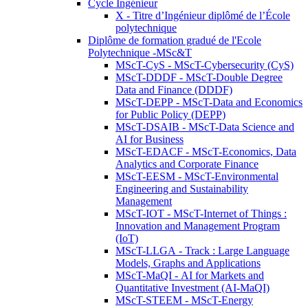
Cycle Ingénieur
X - Titre d’Ingénieur diplômé de l’École
polytechnique
Diplôme de formation gradué de l'Ecole
Polytechnique -MSc&T
MScT-CyS - MScT-Cybersecurity (CyS)
MScT-DDDF - MScT-Double Degree
Data and Finance (DDDF)
MScT-DEPP - MScT-Data and Economics
for Public Policy (DEPP)
MScT-DSAIB - MScT-Data Science and
AI for Business
MScT-EDACF - MScT-Economics, Data
Analytics and Corporate Finance
MScT-EESM - MScT-Environmental
Engineering and Sustainability
Management
MScT-IOT - MScT-Internet of Things :
Innovation and Management Program
(IoT)
MScT-LLGA - Track : Large Language
Models, Graphs and Applications
MScT-MaQI - AI for Markets and
Quantitative Investment (AI-MaQI)
MScT-STEEM - MScT-Energy