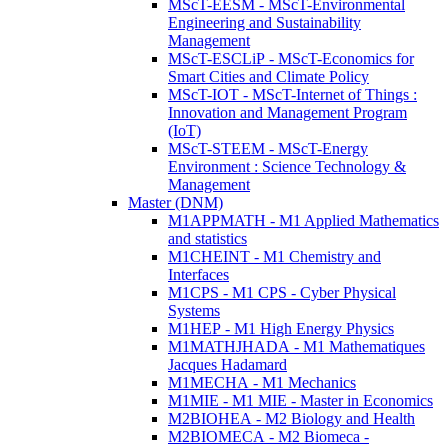
MScT-EESM - MScT-Environmental
Engineering and Sustainability
Management
MScT-ESCLiP - MScT-Economics for
Smart Cities and Climate Policy
MScT-IOT - MScT-Internet of Things :
Innovation and Management Program
(IoT)
MScT-STEEM - MScT-Energy
Environment : Science Technology &
Management
Master (DNM)
M1APPMATH - M1 Applied Mathematics
and statistics
M1CHEINT - M1 Chemistry and
Interfaces
M1CPS - M1 CPS - Cyber Physical
Systems
M1HEP - M1 High Energy Physics
M1MATHJHADA - M1 Mathematiques
Jacques Hadamard
M1MECHA - M1 Mechanics
M1MIE - M1 MIE - Master in Economics
M2BIOHEA - M2 Biology and Health
M2BIOMECA - M2 Biomeca -