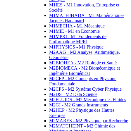
M1IES - M1 Innovation, Entreprise et
Société
M1MATHJHADA - M1 Mathématiques
Jacques Hadamard
M1MECHA - M1 Mécanique
M1MIE - M1 en Economie
M1MPRI - M1 Fondements de
l'Informatique MPRI
M1PHYSICS - M1 Physique
M2AAG - M2 Analyse, Arithmétique,
Géométrie
M2BIOHEA - M2 Biologie et Santé
M2BIOMECA - M2 Biomécanique et
Ingéniérie Biomédical
M2CFP - M2 Concepts en Physique
Fondamentale
M2CPS - M2 Système Cyber Physique
M2DS - M2 Data Science
M2FLUIDS - M2 Mécanique des Fluides
M2GI - M2 Grands Instruments
M2HEP - M2 Physique des Hautes
Energies
M2MARES - M2 Physique par Recherche
M2MATCHEINT - M2 Chimie des