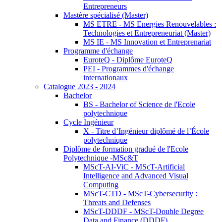
Entrepreneurs
Mastère spécialisé (Master)
MS ETRE - MS Energies Renouvelables :
Technologies et Entrepreneuriat (Master)
MS IE - MS Innovation et Entreprenariat
Programme d'échange
EuroteQ - Diplôme EuroteQ
PEI - Programmes d'échange
internationaux
Catalogue 2023 - 2024
Bachelor
BS - Bachelor of Science de l'Ecole
polytechnique
Cycle Ingénieur
X - Titre d’Ingénieur diplômé de l’École
polytechnique
Diplôme de formation gradué de l'Ecole
Polytechnique -MSc&T
MScT-AI-ViC - MScT-Artificial
Intelligence and Advanced Visual
Computing
MScT-CTD - MScT-Cybersecurity :
Threats and Defenses
MScT-DDDF - MScT-Double Degree
Data and Finance (DDDF)