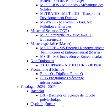
Matériaux et des Nano-Objets
M2SOLIDS - M2 Solids - Mécanique des
Solides
M2TRADD - M2 TraDD - Transport et
Développement Durable
M2WAPE - M2 WAPE - Eau, Air,
Pollution et Énergies
Master of Science (CGE)
MSc Entrepreneurs - MSc X-HEC
Entrepreneurs
Mastère spécialisé (Master)
MS ETRE - MS Energies Renouvelables :
Technologies et Entrepreneuriat (Master)
MS IE - MS Innovation et Entreprenariat
Non Diplomant
AUD_IPParis - AUDITEURS - IP Paris
Programme d'échange
EuroteQ - Diplôme EuroteQ
PEI - Programmes d'échange
internationaux
Catalogue 2024 - 2025
Bachelor
BX - Bachelor of Science de l'Ecole
polytechnique
Cycle Ingénieur