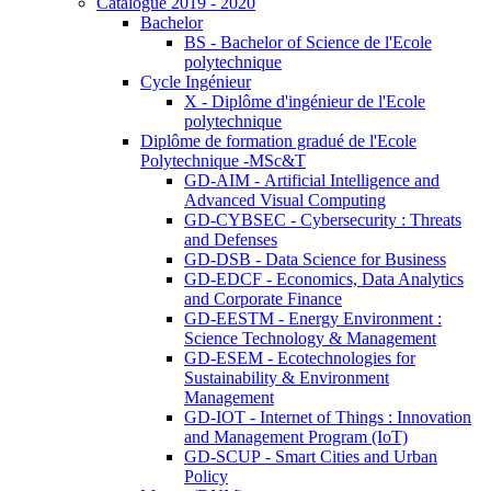
Catalogue 2019 - 2020
Bachelor
BS - Bachelor of Science de l'Ecole
polytechnique
Cycle Ingénieur
X - Diplôme d'ingénieur de l'Ecole
polytechnique
Diplôme de formation gradué de l'Ecole
Polytechnique -MSc&T
GD-AIM - Artificial Intelligence and
Advanced Visual Computing
GD-CYBSEC - Cybersecurity : Threats
and Defenses
GD-DSB - Data Science for Business
GD-EDCF - Economics, Data Analytics
and Corporate Finance
GD-EESTM - Energy Environment :
Science Technology & Management
GD-ESEM - Ecotechnologies for
Sustainability & Environment
Management
GD-IOT - Internet of Things : Innovation
and Management Program (IoT)
GD-SCUP - Smart Cities and Urban
Policy