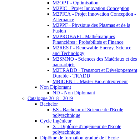
M2OPT - Optimisation
M2PIC - Projet Innovation Conception
M2PICA - Projet Innovation Conception -
Alternance
M2PPF - Physique des Plasmas et de la
Fusion
M2PROBAFI - Mathématiques
Financières : Probabilités et Finance
M2REST - Renewable Energy, Science
and Technology
M2SMNO - Sciences des Matériaux et des
nano-objets
M2TRADD - Transport et Développement
Durable - TRADD
MBIOENT - Master Bio-entrepreneur
Non Diplomant
ND - Non Diplomant
Catalogue 2018 - 2019
Bachelor
BS - Bachelor of Science de l'Ecole
polytechnique
Cycle Ingénieur
X - Diplôme d'ingénieur de l'Ecole
polytechnique
Diplôme de formation gradué de l'Ecole