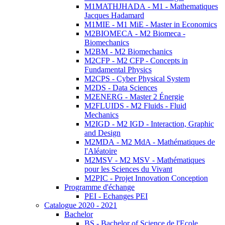
M1MATHJHADA - M1 - Mathematiques
Jacques Hadamard
M1MIE - M1 MiE - Master in Economics
M2BIOMECA - M2 Biomeca -
Biomechanics
M2BM - M2 Biomechanics
M2CFP - M2 CFP - Concepts in
Fundamental Physics
M2CPS - Cyber Physical System
M2DS - Data Sciences
M2ENERG - Master 2 Énergie
M2FLUIDS - M2 Fluids - Fluid
Mechanics
M2IGD - M2 IGD - Interaction, Graphic
and Design
M2MDA - M2 MdA - Mathématiques de
l'Aléatoire
M2MSV - M2 MSV - Mathématiques
pour les Sciences du Vivant
M2PIC - Projet Innovation Conception
Programme d'échange
PEI - Echanges PEI
Catalogue 2020 - 2021
Bachelor
BS - Bachelor of Science de l'Ecole