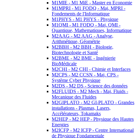
M1MIE - M1 MiE - Master en Economie
M1MPRI - M1 FODQ - Maj. MPRI -
Fondements de l'Informatique
M1PHYS - M1 PHYS - Physique
M1QMI - M1 FODQ - Maj. QMI -
Quantique, Mathematiques, Informatique
M2AAG - M2 AAG - Analyse,
Arithmétique, Géométrie
M2BBH - M2 BBH - Biologie,
Biotechnologie et Santé
M2BME - M2 BME - Ingénierie
BioMédicale
M2CHI - M2 CHI - Chimie et Interfaces
M2CPS - M2 CCSN - Maj. CPS -
Système Cyber Physique
M2DS - M2 DS - Science des données
M2FLUIDS - M2 Mech - Maj. Fluids -
Mecanique des Fluides
M2GIPLATO - M2 GI-PLATO - Grandes
installations - Plasmas, Lasers,
Accélérateurs, Tokamaks
M2HEP - M2 HEP - Physique des Hautes
Energies
M2ICFP - M2 ICFP - Centre International
de Physique Fondamentale