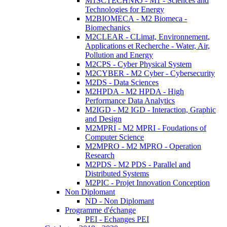
M1SCTECHNRJ - M1 - Sciences and
Technologies for Energy
M2BIOMECA - M2 Biomeca -
Biomechanics
M2CLEAR - CLimat, Environnement,
Applications et Recherche - Water, Air,
Pollution and Energy
M2CPS - Cyber Physical System
M2CYBER - M2 Cyber - Cybersecurity
M2DS - Data Sciences
M2HPDA - M2 HPDA - High
Performance Data Analytics
M2IGD - M2 IGD - Interaction, Graphic
and Design
M2MPRI - M2 MPRI - Foudations of
Computer Science
M2MPRO - M2 MPRO - Operation
Research
M2PDS - M2 PDS - Parallel and
Distributed Systems
M2PIC - Projet Innovation Conception
Non Diplomant
ND - Non Diplomant
Programme d'échange
PEI - Echanges PEI