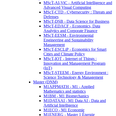
MScT-AI-ViC - Artificial Intelligence and
Advanced Visual Computing
MScT-CTD - Cybersecurity : Threats and
Defenses
MScT-DSB - Data Science for Business
MScT-EDACF - Economics, Data
Analytics and Corporate Finance
MScT-EESM - Environmental
Engineering and Sustainability
Management
MScT-ESCLiP - Economics for Smart
Cities and Climate Policy
MScT-IOT - Internet of Things :
Innovation and Management Program
(IoT)
MScT-STEEM - Energy Environment :
Science Technology & Management
Master (DNM)
M1APPMATH - M1 - Applied
Mathematics and statistics
M1BM - M1 Biomechanics
M1DATAAI - M1 Data AI - Data and
Artificial Intelligence
M1ECO - M1 Economie
M1ENERG - Master 1 Énergie