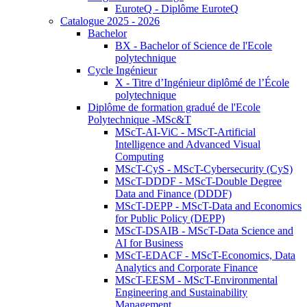
EuroteQ - Diplôme EuroteQ
Catalogue 2025 - 2026
Bachelor
BX - Bachelor of Science de l'Ecole
polytechnique
Cycle Ingénieur
X - Titre d’Ingénieur diplômé de l’École
polytechnique
Diplôme de formation gradué de l'Ecole
Polytechnique -MSc&T
MScT-AI-ViC - MScT-Artificial
Intelligence and Advanced Visual
Computing
MScT-CyS - MScT-Cybersecurity (CyS)
MScT-DDDF - MScT-Double Degree
Data and Finance (DDDF)
MScT-DEPP - MScT-Data and Economics
for Public Policy (DEPP)
MScT-DSAIB - MScT-Data Science and
AI for Business
MScT-EDACF - MScT-Economics, Data
Analytics and Corporate Finance
MScT-EESM - MScT-Environmental
Engineering and Sustainability
Management