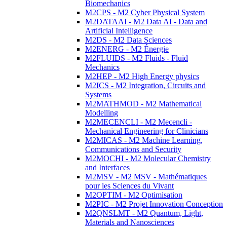
Biomechanics
M2CPS - M2 Cyber Physical System
M2DATAAI - M2 Data AI - Data and
Artificial Intelligence
M2DS - M2 Data Sciences
M2ENERG - M2 Énergie
M2FLUIDS - M2 Fluids - Fluid
Mechanics
M2HEP - M2 High Energy physics
M2ICS - M2 Integration, Circuits and
Systems
M2MATHMOD - M2 Mathematical
Modelling
M2MECENCLI - M2 Mecencli -
Mechanical Engineering for Clinicians
M2MICAS - M2 Machine Learning,
Communications and Security
M2MOCHI - M2 Molecular Chemistry
and Interfaces
M2MSV - M2 MSV - Mathématiques
pour les Sciences du Vivant
M2OPTIM - M2 Optimisation
M2PIC - M2 Projet Innovation Conception
M2QNSLMT - M2 Quantum, Light,
Materials and Nanosciences