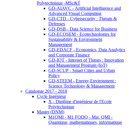
Polytechnique -MSc&T
GD-AIAVC - Artificial Intelligence and
Advanced Visual Computing
GD-CTD - Cybersecurity : Threats &
Defenses
GD-DSB - Data Science for Business
GD-ECOSEM - Ecotechnologies for
Sustainability & Environment
Management
GD-EDACF - Economics, Data Analytics
and Corporate Finance
GD-IOT - Internet of Things : Innovation
and Management Program (IoT)
GD-SCUP - Smart Cities and Urban
Policy
GD-STEEM - Energy Environment :
Science Technology & Management
Catalogue 2017 - 2018
Cycle Ingénieur
X - Diplôme d'ingénieur de l'Ecole
Polytechnique
Master (DNM)
M1QMI - M1 FODQ - Maj. QMI -
Quantique, mathematiques, informatique