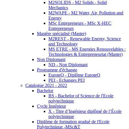
M2SOLIDS - M2 Solids - Solid
Mechanics
M2WAPE - M2 Water, Air, Pollution and
Energy
MSc Entrepreneurs - MSc X-HEC
Entrepreneurs
Mastère spécialisé (Master)
M2REST - Renewable Energy, Science
and Technology
MS ETRE - MS Energies Renouvelables :
Technologies & Entrepreneuriat (Master)
Non Diplomant
ND - Non Diplomant
Programme d'échange
EuroteQ - Diplôme EuroteQ
PEI - Echanges PEI
Catalogue 2021 - 2022
Bachelor
BS - Bachelor of Science de l'Ecole
polytechnique
Cycle Ingénieur
X - Titre d’Ingénieur diplômé de l’École
polytechnique
Diplôme de formation gradué de l'Ecole
Polytechnique -MSc&T