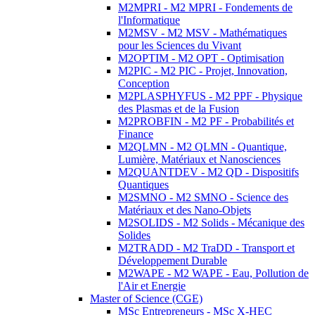
M2MPRI - M2 MPRI - Fondements de
l'Informatique
M2MSV - M2 MSV - Mathématiques
pour les Sciences du Vivant
M2OPTIM - M2 OPT - Optimisation
M2PIC - M2 PIC - Projet, Innovation,
Conception
M2PLASPHYFUS - M2 PPF - Physique
des Plasmas et de la Fusion
M2PROBFIN - M2 PF - Probabilités et
Finance
M2QLMN - M2 QLMN - Quantique,
Lumière, Matériaux et Nanosciences
M2QUANTDEV - M2 QD - Dispositifs
Quantiques
M2SMNO - M2 SMNO - Science des
Matériaux et des Nano-Objets
M2SOLIDS - M2 Solids - Mécanique des
Solides
M2TRADD - M2 TraDD - Transport et
Développement Durable
M2WAPE - M2 WAPE - Eau, Pollution de
l'Air et Energie
Master of Science (CGE)
MSc Entrepreneurs - MSc X-HEC