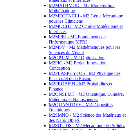
Matériaux et Interfaces
M2MATHMOD - M2 Modélisation
Mathématique
M2MECENCLI - M2 Génie Mécanique
pour les Cliniciens
M2MOCHI - M2 Chimie Moléculaire et
Interfaces
M2MPRI - M2 Fondements de
l'Informatique MPRI
M2MSV - M2 Mathématiques pour les
Sciences du Vivant
M2OPTIM - M2 Optimisation
M2PIC - M2 Projet, Innovation,
Conception
M2PLASPHYFUS - M2 Physique des
Plasmas et de la Fusion
M2PROBFIN - M2 Probabilités et
Finance
M2QNSLMT - M2 Quantique, Lumière,
Matériaux et Nanosciences
M2QUANTDEV - M2 Dispositifs
Quantiques
M2SMNO - M2 Science des Matériaux et
des Nano-Objets
M2SOLIDS - M2 Mécanique des Solides