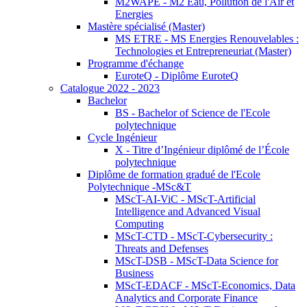
M2WAPE - M2 Eau, Pollution de l'Air et
Energies
Mastère spécialisé (Master)
MS ETRE - MS Energies Renouvelables :
Technologies et Entrepreneuriat (Master)
Programme d'échange
EuroteQ - Diplôme EuroteQ
Catalogue 2022 - 2023
Bachelor
BS - Bachelor of Science de l'Ecole
polytechnique
Cycle Ingénieur
X - Titre d’Ingénieur diplômé de l’École
polytechnique
Diplôme de formation gradué de l'Ecole
Polytechnique -MSc&T
MScT-AI-ViC - MScT-Artificial
Intelligence and Advanced Visual
Computing
MScT-CTD - MScT-Cybersecurity :
Threats and Defenses
MScT-DSB - MScT-Data Science for
Business
MScT-EDACF - MScT-Economics, Data
Analytics and Corporate Finance