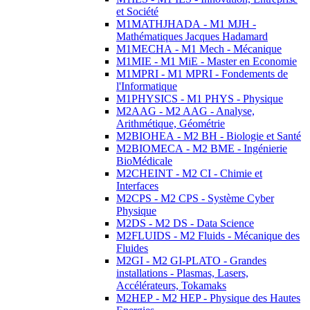
et Société
M1MATHJHADA - M1 MJH -
Mathématiques Jacques Hadamard
M1MECHA - M1 Mech - Mécanique
M1MIE - M1 MiE - Master en Economie
M1MPRI - M1 MPRI - Fondements de
l'Informatique
M1PHYSICS - M1 PHYS - Physique
M2AAG - M2 AAG - Analyse,
Arithmétique, Géométrie
M2BIOHEA - M2 BH - Biologie et Santé
M2BIOMECA - M2 BME - Ingénierie
BioMédicale
M2CHEINT - M2 CI - Chimie et
Interfaces
M2CPS - M2 CPS - Système Cyber
Physique
M2DS - M2 DS - Data Science
M2FLUIDS - M2 Fluids - Mécanique des
Fluides
M2GI - M2 GI-PLATO - Grandes
installations - Plasmas, Lasers,
Accélérateurs, Tokamaks
M2HEP - M2 HEP - Physique des Hautes