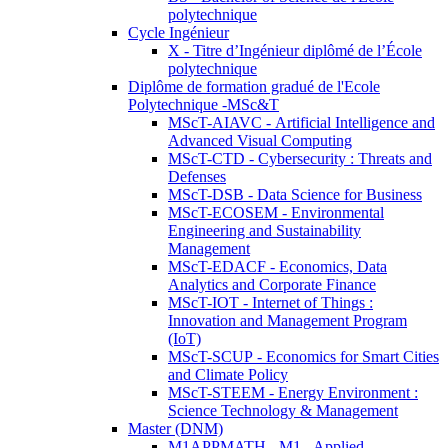
polytechnique
Cycle Ingénieur
X - Titre d’Ingénieur diplômé de l’École
polytechnique
Diplôme de formation gradué de l'Ecole
Polytechnique -MSc&T
MScT-AIAVC - Artificial Intelligence and
Advanced Visual Computing
MScT-CTD - Cybersecurity : Threats and
Defenses
MScT-DSB - Data Science for Business
MScT-ECOSEM - Environmental
Engineering and Sustainability
Management
MScT-EDACF - Economics, Data
Analytics and Corporate Finance
MScT-IOT - Internet of Things :
Innovation and Management Program
(IoT)
MScT-SCUP - Economics for Smart Cities
and Climate Policy
MScT-STEEM - Energy Environment :
Science Technology & Management
Master (DNM)
M1APPMATH - M1 - Applied