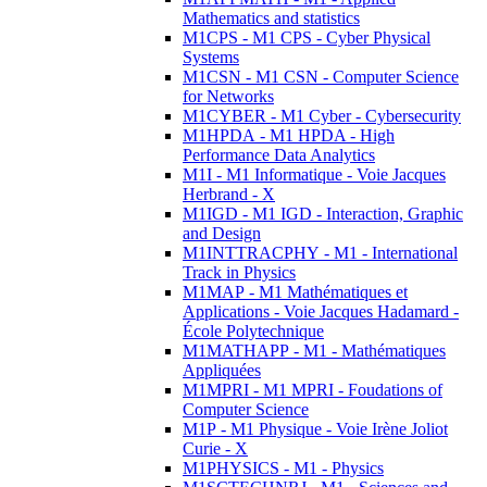
Mathematics and statistics
M1CPS - M1 CPS - Cyber Physical
Systems
M1CSN - M1 CSN - Computer Science
for Networks
M1CYBER - M1 Cyber - Cybersecurity
M1HPDA - M1 HPDA - High
Performance Data Analytics
M1I - M1 Informatique - Voie Jacques
Herbrand - X
M1IGD - M1 IGD - Interaction, Graphic
and Design
M1INTTRACPHY - M1 - International
Track in Physics
M1MAP - M1 Mathématiques et
Applications - Voie Jacques Hadamard -
École Polytechnique
M1MATHAPP - M1 - Mathématiques
Appliquées
M1MPRI - M1 MPRI - Foudations of
Computer Science
M1P - M1 Physique - Voie Irène Joliot
Curie - X
M1PHYSICS - M1 - Physics