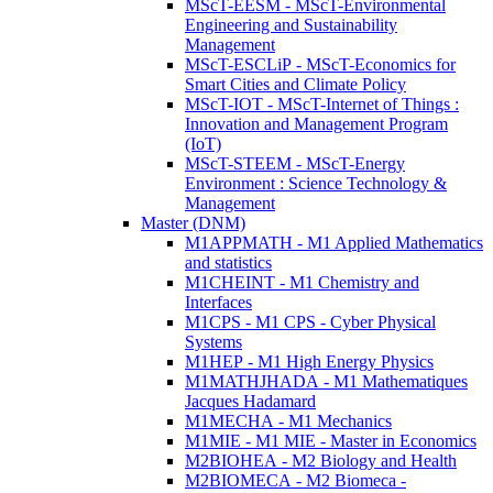
MScT-EESM - MScT-Environmental
Engineering and Sustainability
Management
MScT-ESCLiP - MScT-Economics for
Smart Cities and Climate Policy
MScT-IOT - MScT-Internet of Things :
Innovation and Management Program
(IoT)
MScT-STEEM - MScT-Energy
Environment : Science Technology &
Management
Master (DNM)
M1APPMATH - M1 Applied Mathematics
and statistics
M1CHEINT - M1 Chemistry and
Interfaces
M1CPS - M1 CPS - Cyber Physical
Systems
M1HEP - M1 High Energy Physics
M1MATHJHADA - M1 Mathematiques
Jacques Hadamard
M1MECHA - M1 Mechanics
M1MIE - M1 MIE - Master in Economics
M2BIOHEA - M2 Biology and Health
M2BIOMECA - M2 Biomeca -