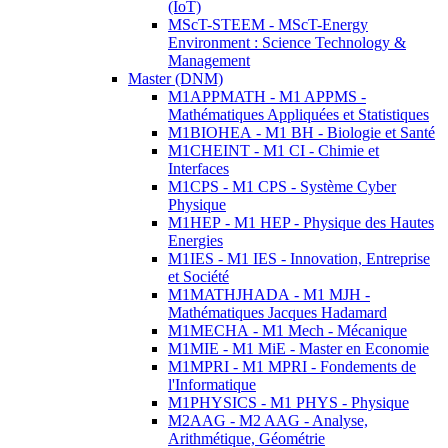
(IoT)
MScT-STEEM - MScT-Energy
Environment : Science Technology &
Management
Master (DNM)
M1APPMATH - M1 APPMS -
Mathématiques Appliquées et Statistiques
M1BIOHEA - M1 BH - Biologie et Santé
M1CHEINT - M1 CI - Chimie et
Interfaces
M1CPS - M1 CPS - Système Cyber
Physique
M1HEP - M1 HEP - Physique des Hautes
Energies
M1IES - M1 IES - Innovation, Entreprise
et Société
M1MATHJHADA - M1 MJH -
Mathématiques Jacques Hadamard
M1MECHA - M1 Mech - Mécanique
M1MIE - M1 MiE - Master en Economie
M1MPRI - M1 MPRI - Fondements de
l'Informatique
M1PHYSICS - M1 PHYS - Physique
M2AAG - M2 AAG - Analyse,
Arithmétique, Géométrie