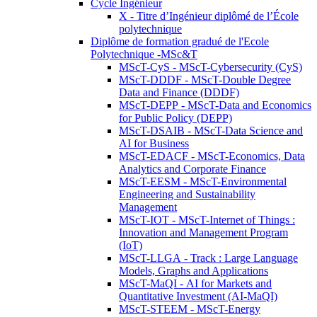
Cycle Ingénieur
X - Titre d’Ingénieur diplômé de l’École
polytechnique
Diplôme de formation gradué de l'Ecole
Polytechnique -MSc&T
MScT-CyS - MScT-Cybersecurity (CyS)
MScT-DDDF - MScT-Double Degree
Data and Finance (DDDF)
MScT-DEPP - MScT-Data and Economics
for Public Policy (DEPP)
MScT-DSAIB - MScT-Data Science and
AI for Business
MScT-EDACF - MScT-Economics, Data
Analytics and Corporate Finance
MScT-EESM - MScT-Environmental
Engineering and Sustainability
Management
MScT-IOT - MScT-Internet of Things :
Innovation and Management Program
(IoT)
MScT-LLGA - Track : Large Language
Models, Graphs and Applications
MScT-MaQI - AI for Markets and
Quantitative Investment (AI-MaQI)
MScT-STEEM - MScT-Energy