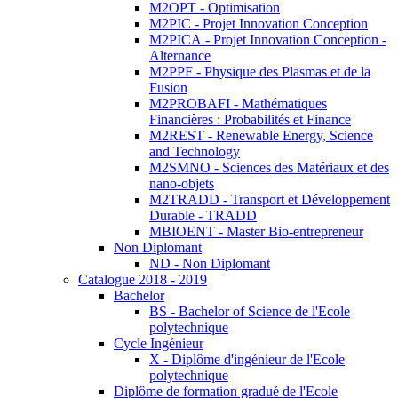
M2OPT - Optimisation
M2PIC - Projet Innovation Conception
M2PICA - Projet Innovation Conception -
Alternance
M2PPF - Physique des Plasmas et de la
Fusion
M2PROBAFI - Mathématiques
Financières : Probabilités et Finance
M2REST - Renewable Energy, Science
and Technology
M2SMNO - Sciences des Matériaux et des
nano-objets
M2TRADD - Transport et Développement
Durable - TRADD
MBIOENT - Master Bio-entrepreneur
Non Diplomant
ND - Non Diplomant
Catalogue 2018 - 2019
Bachelor
BS - Bachelor of Science de l'Ecole
polytechnique
Cycle Ingénieur
X - Diplôme d'ingénieur de l'Ecole
polytechnique
Diplôme de formation gradué de l'Ecole