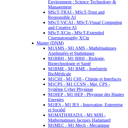
Environment : Science Technology &
Management
MScT-TRAI - MScT-Trust and
Responsible AI
MScT-ViCAI - MScT-Visual Computing
and Creative AI
MScT-XCin - MScT-Extended
Cinematography XCin
Master (DNM)
M1AMS - M1 AMS - Mathématiques
Appliquées et Statistiques
M1BBH - M1 BBH - Biologie,
Biotechnologie et Santé
M1BME - M1 BME - Ingénierie
BioMédicale
M1CHI - M1 CHI - Chimie et Interfaces
M1CPS - M1 CCSN - Maj. CPS -
Système Cyber Physique
M1HEP - M1 HEP - Physique des Hautes
Energies
M1IES - M1 IES - Innovation, Entreprise
et Société
M1MATHJHADA - M1 MJH -
Mathematiques Jacques Hadamard
M1MEC - M1 Mech - Mecanique