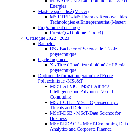
M2WAPE - M2 Eau, Pollution de l'Air et
Energies
Mastère spécialisé (Master)
MS ETRE - MS Energies Renouvelables :
Technologies et Entrepreneuriat (Master)
Programme d'échange
EuroteQ - Diplôme EuroteQ
Catalogue 2022 - 2023
Bachelor
BS - Bachelor of Science de l'Ecole
polytechnique
Cycle Ingénieur
X - Titre d’Ingénieur diplômé de l’École
polytechnique
Diplôme de formation gradué de l'Ecole
Polytechnique -MSc&T
MScT-AI-ViC - MScT-Artificial
Intelligence and Advanced Visual
Computing
MScT-CTD - MScT-Cybersecurity :
Threats and Defenses
MScT-DSB - MScT-Data Science for
Business
MScT-EDACF - MScT-Economics, Data
Analytics and Corporate Finance