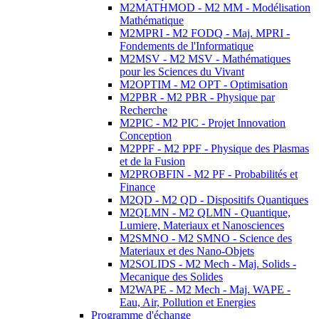
M2MATHMOD - M2 MM - Modélisation
Mathématique
M2MPRI - M2 FODQ - Maj. MPRI -
Fondements de l'Informatique
M2MSV - M2 MSV - Mathématiques
pour les Sciences du Vivant
M2OPTIM - M2 OPT - Optimisation
M2PBR - M2 PBR - Physique par
Recherche
M2PIC - M2 PIC - Projet Innovation
Conception
M2PPF - M2 PPF - Physique des Plasmas
et de la Fusion
M2PROBFIN - M2 PF - Probabilités et
Finance
M2QD - M2 QD - Dispositifs Quantiques
M2QLMN - M2 QLMN - Quantique,
Lumiere, Materiaux et Nanosciences
M2SMNO - M2 SMNO - Science des
Materiaux et des Nano-Objets
M2SOLIDS - M2 Mech - Maj. Solids -
Mecanique des Solides
M2WAPE - M2 Mech - Maj. WAPE -
Eau, Air, Pollution et Energies
Programme d'échange