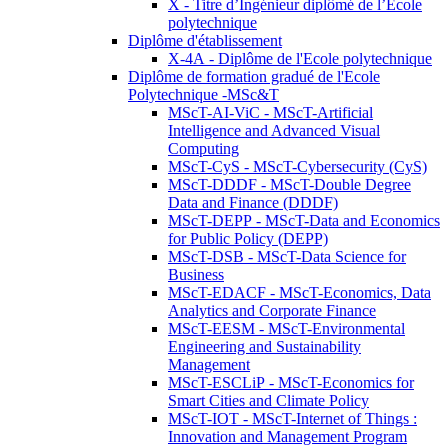
X - Titre d’Ingénieur diplômé de l’École
polytechnique
Diplôme d'établissement
X-4A - Diplôme de l'Ecole polytechnique
Diplôme de formation gradué de l'Ecole
Polytechnique -MSc&T
MScT-AI-ViC - MScT-Artificial
Intelligence and Advanced Visual
Computing
MScT-CyS - MScT-Cybersecurity (CyS)
MScT-DDDF - MScT-Double Degree
Data and Finance (DDDF)
MScT-DEPP - MScT-Data and Economics
for Public Policy (DEPP)
MScT-DSB - MScT-Data Science for
Business
MScT-EDACF - MScT-Economics, Data
Analytics and Corporate Finance
MScT-EESM - MScT-Environmental
Engineering and Sustainability
Management
MScT-ESCLiP - MScT-Economics for
Smart Cities and Climate Policy
MScT-IOT - MScT-Internet of Things :
Innovation and Management Program