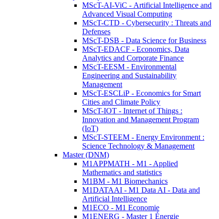
MScT-AI-ViC - Artificial Intelligence and
Advanced Visual Computing
MScT-CTD - Cybersecurity : Threats and
Defenses
MScT-DSB - Data Science for Business
MScT-EDACF - Economics, Data
Analytics and Corporate Finance
MScT-EESM - Environmental
Engineering and Sustainability
Management
MScT-ESCLiP - Economics for Smart
Cities and Climate Policy
MScT-IOT - Internet of Things :
Innovation and Management Program
(IoT)
MScT-STEEM - Energy Environment :
Science Technology & Management
Master (DNM)
M1APPMATH - M1 - Applied
Mathematics and statistics
M1BM - M1 Biomechanics
M1DATAAI - M1 Data AI - Data and
Artificial Intelligence
M1ECO - M1 Economie
M1ENERG - Master 1 Énergie