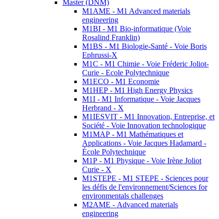
Master (DNM)
M1AME - M1 Advanced materials
engineering
M1BI - M1 Bio-informatique (Voie
Rosalind Franklin)
M1BS - M1 Biologie-Santé - Voie Boris
Ephrussi-X
M1C - M1 Chimie - Voie Fréderic Joliot-
Curie - Ecole Polytechnique
M1ECO - M1 Economie
M1HEP - M1 High Energy Physics
M1I - M1 Informatique - Voie Jacques
Herbrand - X
M1IESVIT - M1 Innovation, Entreprise, et
Société - Voie Innovation technologique
M1MAP - M1 Mathématiques et
Applications - Voie Jacques Hadamard -
École Polytechnique
M1P - M1 Physique - Voie Irène Joliot
Curie - X
M1STEPE - M1 STEPE - Sciences pour
les défis de l'environnement/Sciences for
environmentals challenges
M2AME - Advanced materials
engineering