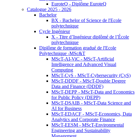
EuroteQ - Diplôme EuroteQ
Catalogue 2025 - 2026
Bachelor
BX - Bachelor of Science de l'Ecole
polytechnique
Cycle Ingénieur
X - Titre d’Ingénieur diplômé de l’École
polytechnique
Diplôme de formation gradué de l'Ecole
Polytechnique -MSc&T
MScT-AI-ViC - MScT-Artificial
Intelligence and Advanced Visual
Computing
MScT-CyS - MScT-Cybersecurity (CyS)
MScT-DDDF - MScT-Double Degree
Data and Finance (DDDF)
MScT-DEPP - MScT-Data and Economics
for Public Policy (DEPP)
MScT-DSAIB - MScT-Data Science and
AI for Business
MScT-EDACF - MScT-Economics, Data
Analytics and Corporate Finance
MScT-EESM - MScT-Environmental
Engineering and Sustainability
Management