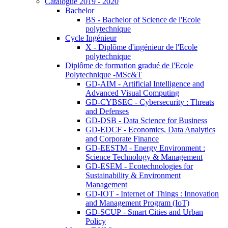
Catalogue 2019 - 2020
Bachelor
BS - Bachelor of Science de l'Ecole
polytechnique
Cycle Ingénieur
X - Diplôme d'ingénieur de l'Ecole
polytechnique
Diplôme de formation gradué de l'Ecole
Polytechnique -MSc&T
GD-AIM - Artificial Intelligence and
Advanced Visual Computing
GD-CYBSEC - Cybersecurity : Threats
and Defenses
GD-DSB - Data Science for Business
GD-EDCF - Economics, Data Analytics
and Corporate Finance
GD-EESTM - Energy Environment :
Science Technology & Management
GD-ESEM - Ecotechnologies for
Sustainability & Environment
Management
GD-IOT - Internet of Things : Innovation
and Management Program (IoT)
GD-SCUP - Smart Cities and Urban
Policy