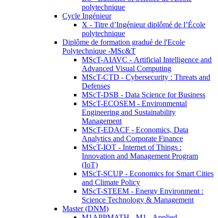
polytechnique
Cycle Ingénieur
X - Titre d’Ingénieur diplômé de l’École
polytechnique
Diplôme de formation gradué de l'Ecole
Polytechnique -MSc&T
MScT-AIAVC - Artificial Intelligence and
Advanced Visual Computing
MScT-CTD - Cybersecurity : Threats and
Defenses
MScT-DSB - Data Science for Business
MScT-ECOSEM - Environmental
Engineering and Sustainability
Management
MScT-EDACF - Economics, Data
Analytics and Corporate Finance
MScT-IOT - Internet of Things :
Innovation and Management Program
(IoT)
MScT-SCUP - Economics for Smart Cities
and Climate Policy
MScT-STEEM - Energy Environment :
Science Technology & Management
Master (DNM)
M1APPMATH - M1 - Applied