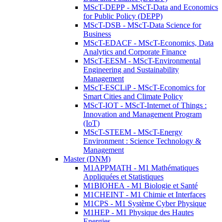
MScT-DEPP - MScT-Data and Economics
for Public Policy (DEPP)
MScT-DSB - MScT-Data Science for
Business
MScT-EDACF - MScT-Economics, Data
Analytics and Corporate Finance
MScT-EESM - MScT-Environmental
Engineering and Sustainability
Management
MScT-ESCLiP - MScT-Economics for
Smart Cities and Climate Policy
MScT-IOT - MScT-Internet of Things :
Innovation and Management Program
(IoT)
MScT-STEEM - MScT-Energy
Environment : Science Technology &
Management
Master (DNM)
M1APPMATH - M1 Mathématiques
Appliquées et Statistiques
M1BIOHEA - M1 Biologie et Santé
M1CHEINT - M1 Chimie et Interfaces
M1CPS - M1 Système Cyber Physique
M1HEP - M1 Physique des Hautes
Energies