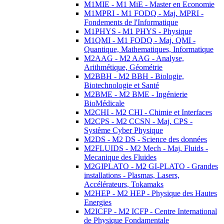
M1MIE - M1 MiE - Master en Economie
M1MPRI - M1 FODQ - Maj. MPRI -
Fondements de l'Informatique
M1PHYS - M1 PHYS - Physique
M1QMI - M1 FODQ - Maj. QMI -
Quantique, Mathematiques, Informatique
M2AAG - M2 AAG - Analyse,
Arithmétique, Géométrie
M2BBH - M2 BBH - Biologie,
Biotechnologie et Santé
M2BME - M2 BME - Ingénierie
BioMédicale
M2CHI - M2 CHI - Chimie et Interfaces
M2CPS - M2 CCSN - Maj. CPS -
Système Cyber Physique
M2DS - M2 DS - Science des données
M2FLUIDS - M2 Mech - Maj. Fluids -
Mecanique des Fluides
M2GIPLATO - M2 GI-PLATO - Grandes
installations - Plasmas, Lasers,
Accélérateurs, Tokamaks
M2HEP - M2 HEP - Physique des Hautes
Energies
M2ICFP - M2 ICFP - Centre International
de Physique Fondamentale