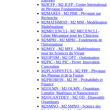
Energies
M2ICFP - M2 ICFP - Centre International
de Physique Fondamentale
M2MARES - M2 PBR - Physique par
Recherche
M2MATHMOD - M2 MM - Modélisation
Mathématique
M2MECENCLI - M2 MECENCLI -
Génie Mécanique pour les Cliniciens
M2MPRI - M2 MPRI - Fondements de
l'Informatique
M2MSV - M2 MSV - Mathématiques
pour les Sciences du Vivant
M2OPTIM - M2 OPT - Optimisation
M2PIC - M2 PIC - Projet, Innovation,
Conception
M2PLASPHYFUS - M2 PPF - Physique
des Plasmas et de la Fusion
M2PROBFIN - M2 PF - Probabilités et
Finance
M2QLMN - M2 QLMN - Quantique,
Lumière, Matériaux et Nanosciences
M2QUANTDEV - M2 QD - Dispositifs
Quantiques
M2SMNO - M2 SMNO - Science des