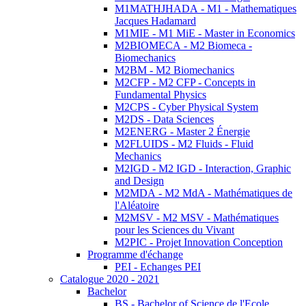
M1MATHJHADA - M1 - Mathematiques
Jacques Hadamard
M1MIE - M1 MiE - Master in Economics
M2BIOMECA - M2 Biomeca -
Biomechanics
M2BM - M2 Biomechanics
M2CFP - M2 CFP - Concepts in
Fundamental Physics
M2CPS - Cyber Physical System
M2DS - Data Sciences
M2ENERG - Master 2 Énergie
M2FLUIDS - M2 Fluids - Fluid
Mechanics
M2IGD - M2 IGD - Interaction, Graphic
and Design
M2MDA - M2 MdA - Mathématiques de
l'Aléatoire
M2MSV - M2 MSV - Mathématiques
pour les Sciences du Vivant
M2PIC - Projet Innovation Conception
Programme d'échange
PEI - Echanges PEI
Catalogue 2020 - 2021
Bachelor
BS - Bachelor of Science de l'Ecole