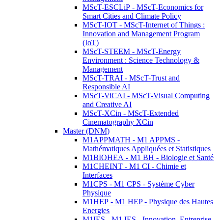
MScT-ESCLiP - MScT-Economics for
Smart Cities and Climate Policy
MScT-IOT - MScT-Internet of Things :
Innovation and Management Program
(IoT)
MScT-STEEM - MScT-Energy
Environment : Science Technology &
Management
MScT-TRAI - MScT-Trust and
Responsible AI
MScT-ViCAI - MScT-Visual Computing
and Creative AI
MScT-XCin - MScT-Extended
Cinematography XCin
Master (DNM)
M1APPMATH - M1 APPMS -
Mathématiques Appliquées et Statistiques
M1BIOHEA - M1 BH - Biologie et Santé
M1CHEINT - M1 CI - Chimie et
Interfaces
M1CPS - M1 CPS - Système Cyber
Physique
M1HEP - M1 HEP - Physique des Hautes
Energies
M1IES - M1 IES - Innovation, Entreprise