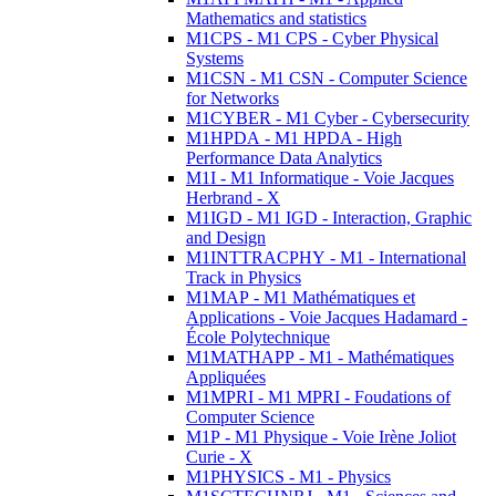
Mathematics and statistics
M1CPS - M1 CPS - Cyber Physical
Systems
M1CSN - M1 CSN - Computer Science
for Networks
M1CYBER - M1 Cyber - Cybersecurity
M1HPDA - M1 HPDA - High
Performance Data Analytics
M1I - M1 Informatique - Voie Jacques
Herbrand - X
M1IGD - M1 IGD - Interaction, Graphic
and Design
M1INTTRACPHY - M1 - International
Track in Physics
M1MAP - M1 Mathématiques et
Applications - Voie Jacques Hadamard -
École Polytechnique
M1MATHAPP - M1 - Mathématiques
Appliquées
M1MPRI - M1 MPRI - Foudations of
Computer Science
M1P - M1 Physique - Voie Irène Joliot
Curie - X
M1PHYSICS - M1 - Physics