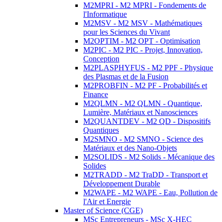
M2MPRI - M2 MPRI - Fondements de
l'Informatique
M2MSV - M2 MSV - Mathématiques
pour les Sciences du Vivant
M2OPTIM - M2 OPT - Optimisation
M2PIC - M2 PIC - Projet, Innovation,
Conception
M2PLASPHYFUS - M2 PPF - Physique
des Plasmas et de la Fusion
M2PROBFIN - M2 PF - Probabilités et
Finance
M2QLMN - M2 QLMN - Quantique,
Lumière, Matériaux et Nanosciences
M2QUANTDEV - M2 QD - Dispositifs
Quantiques
M2SMNO - M2 SMNO - Science des
Matériaux et des Nano-Objets
M2SOLIDS - M2 Solids - Mécanique des
Solides
M2TRADD - M2 TraDD - Transport et
Développement Durable
M2WAPE - M2 WAPE - Eau, Pollution de
l'Air et Energie
Master of Science (CGE)
MSc Entrepreneurs - MSc X-HEC