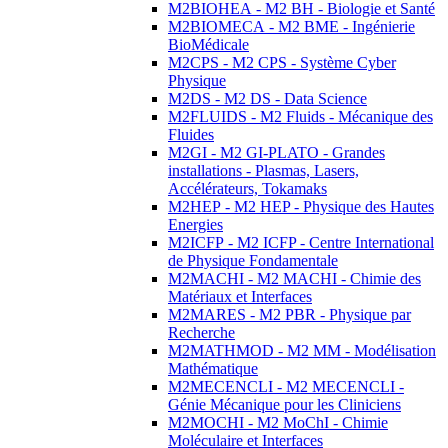
M2BIOHEA - M2 BH - Biologie et Santé
M2BIOMECA - M2 BME - Ingénierie
BioMédicale
M2CPS - M2 CPS - Système Cyber
Physique
M2DS - M2 DS - Data Science
M2FLUIDS - M2 Fluids - Mécanique des
Fluides
M2GI - M2 GI-PLATO - Grandes
installations - Plasmas, Lasers,
Accélérateurs, Tokamaks
M2HEP - M2 HEP - Physique des Hautes
Energies
M2ICFP - M2 ICFP - Centre International
de Physique Fondamentale
M2MACHI - M2 MACHI - Chimie des
Matériaux et Interfaces
M2MARES - M2 PBR - Physique par
Recherche
M2MATHMOD - M2 MM - Modélisation
Mathématique
M2MECENCLI - M2 MECENCLI -
Génie Mécanique pour les Cliniciens
M2MOCHI - M2 MoChI - Chimie
Moléculaire et Interfaces