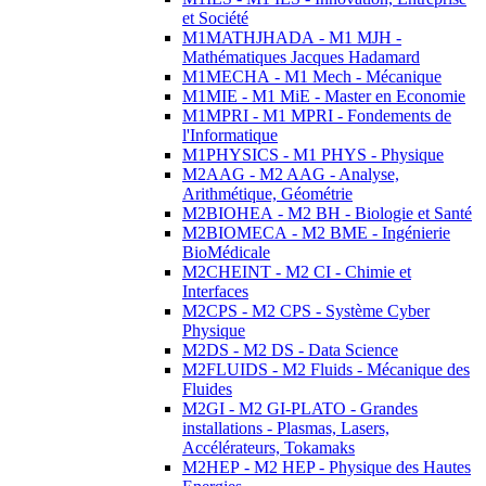
et Société
M1MATHJHADA - M1 MJH -
Mathématiques Jacques Hadamard
M1MECHA - M1 Mech - Mécanique
M1MIE - M1 MiE - Master en Economie
M1MPRI - M1 MPRI - Fondements de
l'Informatique
M1PHYSICS - M1 PHYS - Physique
M2AAG - M2 AAG - Analyse,
Arithmétique, Géométrie
M2BIOHEA - M2 BH - Biologie et Santé
M2BIOMECA - M2 BME - Ingénierie
BioMédicale
M2CHEINT - M2 CI - Chimie et
Interfaces
M2CPS - M2 CPS - Système Cyber
Physique
M2DS - M2 DS - Data Science
M2FLUIDS - M2 Fluids - Mécanique des
Fluides
M2GI - M2 GI-PLATO - Grandes
installations - Plasmas, Lasers,
Accélérateurs, Tokamaks
M2HEP - M2 HEP - Physique des Hautes