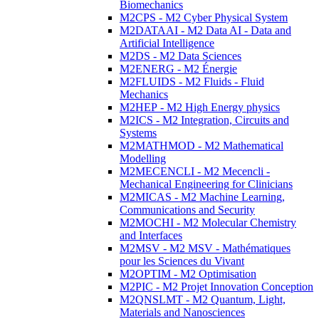
Biomechanics
M2CPS - M2 Cyber Physical System
M2DATAAI - M2 Data AI - Data and
Artificial Intelligence
M2DS - M2 Data Sciences
M2ENERG - M2 Énergie
M2FLUIDS - M2 Fluids - Fluid
Mechanics
M2HEP - M2 High Energy physics
M2ICS - M2 Integration, Circuits and
Systems
M2MATHMOD - M2 Mathematical
Modelling
M2MECENCLI - M2 Mecencli -
Mechanical Engineering for Clinicians
M2MICAS - M2 Machine Learning,
Communications and Security
M2MOCHI - M2 Molecular Chemistry
and Interfaces
M2MSV - M2 MSV - Mathématiques
pour les Sciences du Vivant
M2OPTIM - M2 Optimisation
M2PIC - M2 Projet Innovation Conception
M2QNSLMT - M2 Quantum, Light,
Materials and Nanosciences