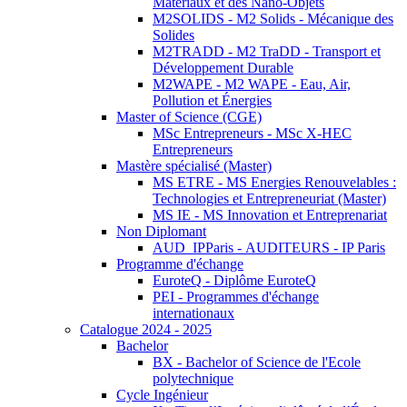
Matériaux et des Nano-Objets
M2SOLIDS - M2 Solids - Mécanique des
Solides
M2TRADD - M2 TraDD - Transport et
Développement Durable
M2WAPE - M2 WAPE - Eau, Air,
Pollution et Énergies
Master of Science (CGE)
MSc Entrepreneurs - MSc X-HEC
Entrepreneurs
Mastère spécialisé (Master)
MS ETRE - MS Energies Renouvelables :
Technologies et Entrepreneuriat (Master)
MS IE - MS Innovation et Entreprenariat
Non Diplomant
AUD_IPParis - AUDITEURS - IP Paris
Programme d'échange
EuroteQ - Diplôme EuroteQ
PEI - Programmes d'échange
internationaux
Catalogue 2024 - 2025
Bachelor
BX - Bachelor of Science de l'Ecole
polytechnique
Cycle Ingénieur