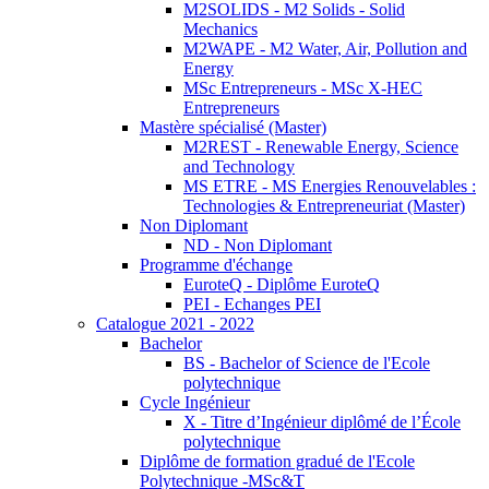
M2SOLIDS - M2 Solids - Solid
Mechanics
M2WAPE - M2 Water, Air, Pollution and
Energy
MSc Entrepreneurs - MSc X-HEC
Entrepreneurs
Mastère spécialisé (Master)
M2REST - Renewable Energy, Science
and Technology
MS ETRE - MS Energies Renouvelables :
Technologies & Entrepreneuriat (Master)
Non Diplomant
ND - Non Diplomant
Programme d'échange
EuroteQ - Diplôme EuroteQ
PEI - Echanges PEI
Catalogue 2021 - 2022
Bachelor
BS - Bachelor of Science de l'Ecole
polytechnique
Cycle Ingénieur
X - Titre d’Ingénieur diplômé de l’École
polytechnique
Diplôme de formation gradué de l'Ecole
Polytechnique -MSc&T