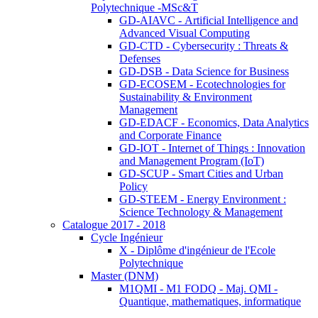
Polytechnique -MSc&T
GD-AIAVC - Artificial Intelligence and
Advanced Visual Computing
GD-CTD - Cybersecurity : Threats &
Defenses
GD-DSB - Data Science for Business
GD-ECOSEM - Ecotechnologies for
Sustainability & Environment
Management
GD-EDACF - Economics, Data Analytics
and Corporate Finance
GD-IOT - Internet of Things : Innovation
and Management Program (IoT)
GD-SCUP - Smart Cities and Urban
Policy
GD-STEEM - Energy Environment :
Science Technology & Management
Catalogue 2017 - 2018
Cycle Ingénieur
X - Diplôme d'ingénieur de l'Ecole
Polytechnique
Master (DNM)
M1QMI - M1 FODQ - Maj. QMI -
Quantique, mathematiques, informatique