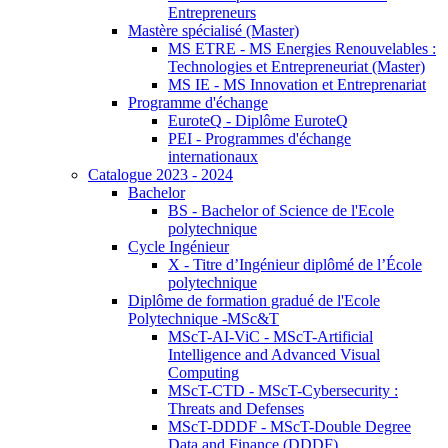
Entrepreneurs
Mastère spécialisé (Master)
MS ETRE - MS Energies Renouvelables :
Technologies et Entrepreneuriat (Master)
MS IE - MS Innovation et Entreprenariat
Programme d'échange
EuroteQ - Diplôme EuroteQ
PEI - Programmes d'échange
internationaux
Catalogue 2023 - 2024
Bachelor
BS - Bachelor of Science de l'Ecole
polytechnique
Cycle Ingénieur
X - Titre d’Ingénieur diplômé de l’École
polytechnique
Diplôme de formation gradué de l'Ecole
Polytechnique -MSc&T
MScT-AI-ViC - MScT-Artificial
Intelligence and Advanced Visual
Computing
MScT-CTD - MScT-Cybersecurity :
Threats and Defenses
MScT-DDDF - MScT-Double Degree
Data and Finance (DDDF)