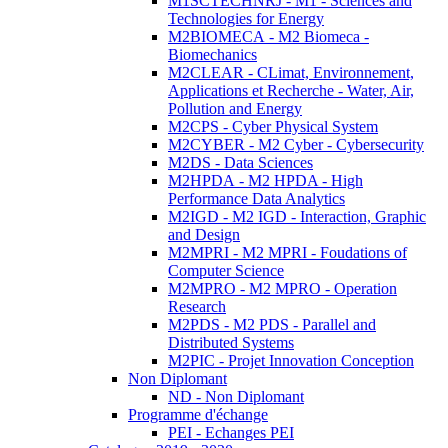
M1SCTECHNRJ - M1 - Sciences and
Technologies for Energy
M2BIOMECA - M2 Biomeca -
Biomechanics
M2CLEAR - CLimat, Environnement,
Applications et Recherche - Water, Air,
Pollution and Energy
M2CPS - Cyber Physical System
M2CYBER - M2 Cyber - Cybersecurity
M2DS - Data Sciences
M2HPDA - M2 HPDA - High
Performance Data Analytics
M2IGD - M2 IGD - Interaction, Graphic
and Design
M2MPRI - M2 MPRI - Foudations of
Computer Science
M2MPRO - M2 MPRO - Operation
Research
M2PDS - M2 PDS - Parallel and
Distributed Systems
M2PIC - Projet Innovation Conception
Non Diplomant
ND - Non Diplomant
Programme d'échange
PEI - Echanges PEI