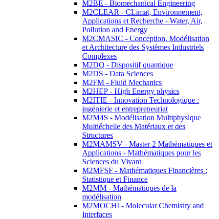
M2BE - Biomechanical Engineering
M2CLEAR - CLimat, Environnement,
Applications et Recherche - Water, Air,
Pollution and Energy
M2CMASIC - Conception, Modélisation
et Architecture des Systèmes Industriels
Complexes
M2DQ - Dispositif quantique
M2DS - Data Sciences
M2FM - Fluid Mechanics
M2HEP - High Energy physics
M2ITIE - Innovation Technologique :
ingénierie et entrepreneuriat
M2M4S - Modélisation Multiphysique
Multiéchelle des Matériaux et des
Structures
M2MAMSV - Master 2 Mathématiques et
Applications - Mathématiques pour les
Sciences du Vivant
M2MFSF - Mathématiques Financières :
Statistique et Finance
M2MM - Mathématiques de la
modélisation
M2MOCHI - Molecular Chemistry and
Interfaces