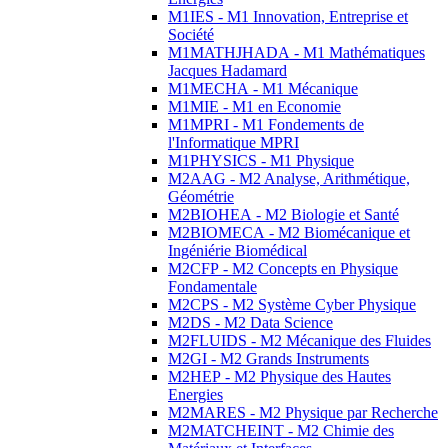
M1IES - M1 Innovation, Entreprise et
Société
M1MATHJHADA - M1 Mathématiques
Jacques Hadamard
M1MECHA - M1 Mécanique
M1MIE - M1 en Economie
M1MPRI - M1 Fondements de
l'Informatique MPRI
M1PHYSICS - M1 Physique
M2AAG - M2 Analyse, Arithmétique,
Géométrie
M2BIOHEA - M2 Biologie et Santé
M2BIOMECA - M2 Biomécanique et
Ingéniérie Biomédical
M2CFP - M2 Concepts en Physique
Fondamentale
M2CPS - M2 Système Cyber Physique
M2DS - M2 Data Science
M2FLUIDS - M2 Mécanique des Fluides
M2GI - M2 Grands Instruments
M2HEP - M2 Physique des Hautes
Energies
M2MARES - M2 Physique par Recherche
M2MATCHEINT - M2 Chimie des