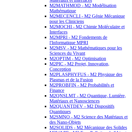
Matériaux et Interfaces
M2MATHMOD - M2 Modélisation
Mathématique
M2MECENCLI - M2 Génie Mécanique
pour les Cliniciens
M2MOCHI - M2 Chimie Moléculaire et
Interfaces
M2MPRI - M2 Fondements de
l'Informatique MPRI
M2MSV - M2 Mathématiques pour les
Sciences du Vivant
M2OPTIM - M2 Optimisation
M2PIC - M2 Projet, Innovation,
Conception
M2PLASPHYFUS - M2 Physique des
Plasmas et de la Fusion
M2PROBFIN - M2 Probabilités et
Finance
M2QNSLMT - M2 Quantique, Lumière,
Matériaux et Nanosciences
M2QUANTDEV - M2 Dispositifs
Quantiques
M2SMNO - M2 Science des Matériaux et
des Nano-Objets
M2SOLIDS - M2 Mécanique des Solides