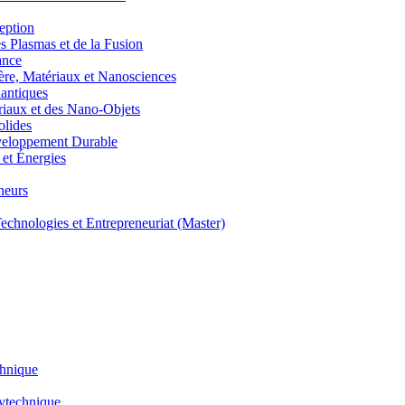
eption
lasmas et de la Fusion
ance
, Matériaux et Nanosciences
ntiques
aux et des Nano-Objets
lides
eloppement Durable
et Énergies
neurs
hnologies et Entrepreneuriat (Master)
chnique
lytechnique