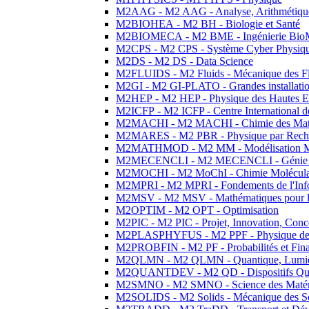
M2AAG - M2 AAG - Analyse, Arithmétique
M2BIOHEA - M2 BH - Biologie et Santé
M2BIOMECA - M2 BME - Ingénierie BioM
M2CPS - M2 CPS - Système Cyber Physiq
M2DS - M2 DS - Data Science
M2FLUIDS - M2 Fluids - Mécanique des Fl
M2GI - M2 GI-PLATO - Grandes installation
M2HEP - M2 HEP - Physique des Hautes E
M2ICFP - M2 ICFP - Centre International 
M2MACHI - M2 MACHI - Chimie des Matéri
M2MARES - M2 PBR - Physique par Rech
M2MATHMOD - M2 MM - Modélisation M
M2MECENCLI - M2 MECENCLI - Génie Méc
M2MOCHI - M2 MoChI - Chimie Moléculaire
M2MPRI - M2 MPRI - Fondements de l'Inf
M2MSV - M2 MSV - Mathématiques pour le
M2OPTIM - M2 OPT - Optimisation
M2PIC - M2 PIC - Projet, Innovation, Conc
M2PLASPHYFUS - M2 PPF - Physique des P
M2PROBFIN - M2 PF - Probabilités et Fin
M2QLMN - M2 QLMN - Quantique, Lumière
M2QUANTDEV - M2 QD - Dispositifs Qua
M2SMNO - M2 SMNO - Science des Matéri
M2SOLIDS - M2 Solids - Mécanique des So