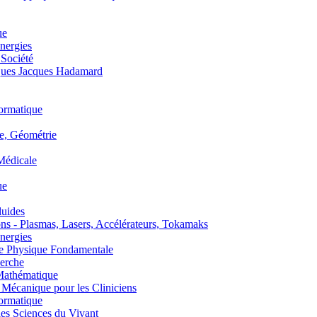
ue
nergies
 Société
es Jacques Hadamard
ormatique
, Géométrie
édicale
ue
uides
s - Plasmas, Lasers, Accélérateurs, Tokamaks
nergies
de Physique Fondamentale
erche
athématique
anique pour les Cliniciens
ormatique
s Sciences du Vivant