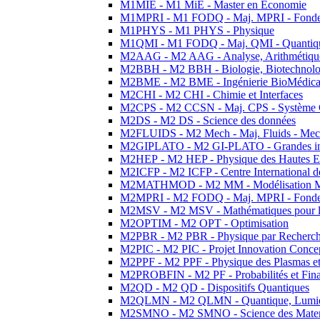
M1MIE - M1 MiE - Master en Economie
M1MPRI - M1 FODQ - Maj. MPRI - Fondeme
M1PHYS - M1 PHYS - Physique
M1QMI - M1 FODQ - Maj. QMI - Quantique
M2AAG - M2 AAG - Analyse, Arithmétique
M2BBH - M2 BBH - Biologie, Biotechnolog
M2BME - M2 BME - Ingénierie BioMédica
M2CHI - M2 CHI - Chimie et Interfaces
M2CPS - M2 CCSN - Maj. CPS - Système 
M2DS - M2 DS - Science des données
M2FLUIDS - M2 Mech - Maj. Fluids - Meca
M2GIPLATO - M2 GI-PLATO - Grandes instal
M2HEP - M2 HEP - Physique des Hautes E
M2ICFP - M2 ICFP - Centre International 
M2MATHMOD - M2 MM - Modélisation M
M2MPRI - M2 FODQ - Maj. MPRI - Fondeme
M2MSV - M2 MSV - Mathématiques pour le
M2OPTIM - M2 OPT - Optimisation
M2PBR - M2 PBR - Physique par Recherc
M2PIC - M2 PIC - Projet Innovation Conce
M2PPF - M2 PPF - Physique des Plasmas et
M2PROBFIN - M2 PF - Probabilités et Fin
M2QD - M2 QD - Dispositifs Quantiques
M2QLMN - M2 QLMN - Quantique, Lumiere
M2SMNO - M2 SMNO - Science des Materi