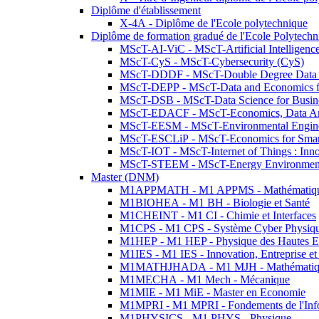
Diplôme d'établissement
X-4A - Diplôme de l'Ecole polytechnique
Diplôme de formation gradué de l'Ecole Polytec
MScT-AI-ViC - MScT-Artificial Intelligen
MScT-CyS - MScT-Cybersecurity (CyS)
MScT-DDDF - MScT-Double Degree Data 
MScT-DEPP - MScT-Data and Economics fo
MScT-DSB - MScT-Data Science for Busin
MScT-EDACF - MScT-Economics, Data Anal
MScT-EESM - MScT-Environmental Enginee
MScT-ESCLiP - MScT-Economics for Smart 
MScT-IOT - MScT-Internet of Things : Inn
MScT-STEEM - MScT-Energy Environment 
Master (DNM)
M1APPMATH - M1 APPMS - Mathématiques A
M1BIOHEA - M1 BH - Biologie et Santé
M1CHEINT - M1 CI - Chimie et Interfaces
M1CPS - M1 CPS - Système Cyber Physiq
M1HEP - M1 HEP - Physique des Hautes E
M1IES - M1 IES - Innovation, Entreprise et
M1MATHJHADA - M1 MJH - Mathématiqu
M1MECHA - M1 Mech - Mécanique
M1MIE - M1 MiE - Master en Economie
M1MPRI - M1 MPRI - Fondements de l'Inf
M1PHYSICS - M1 PHYS - Physique