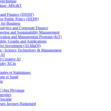
lytechnique
hnique -MSc&T
and Finance (DDDF)
r Public Policy (DEPP)
for Business
ytics and Corporate Finance
ring and Sustainability Management
ovation and Management Program (IoT)
ls, Graphs and Applications
ive Investment (AI-MaQI)
: Science Technology & Management
 AI
 Creative AI
aphy XCin
es et Statistiques
ie et Santé
le
Cyber Physique
nergies
 Société
es Jacques Hadamard