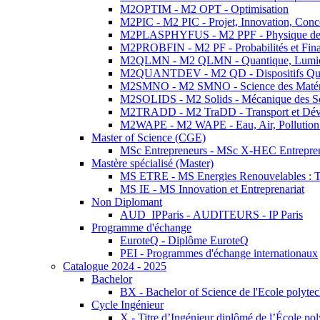
M2OPTIM - M2 OPT - Optimisation
M2PIC - M2 PIC - Projet, Innovation, Conc
M2PLASPHYFUS - M2 PPF - Physique des P
M2PROBFIN - M2 PF - Probabilités et Fin
M2QLMN - M2 QLMN - Quantique, Lumière
M2QUANTDEV - M2 QD - Dispositifs Qua
M2SMNO - M2 SMNO - Science des Matéri
M2SOLIDS - M2 Solids - Mécanique des So
M2TRADD - M2 TraDD - Transport et Dév
M2WAPE - M2 WAPE - Eau, Air, Pollution 
Master of Science (CGE)
MSc Entrepreneurs - MSc X-HEC Entrepre
Mastère spécialisé (Master)
MS ETRE - MS Energies Renouvelables : Tec
MS IE - MS Innovation et Entreprenariat
Non Diplomant
AUD_IPParis - AUDITEURS - IP Paris
Programme d'échange
EuroteQ - Diplôme EuroteQ
PEI - Programmes d'échange internationaux
Catalogue 2024 - 2025
Bachelor
BX - Bachelor of Science de l'Ecole polyte
Cycle Ingénieur
X - Titre d’Ingénieur diplômé de l’École po