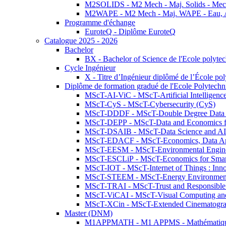
M2SOLIDS - M2 Mech - Maj. Solids - Meca
M2WAPE - M2 Mech - Maj. WAPE - Eau, Air
Programme d'échange
EuroteQ - Diplôme EuroteQ
Catalogue 2025 - 2026
Bachelor
BX - Bachelor of Science de l'Ecole polyte
Cycle Ingénieur
X - Titre d’Ingénieur diplômé de l’École po
Diplôme de formation gradué de l'Ecole Polytec
MScT-AI-ViC - MScT-Artificial Intelligen
MScT-CyS - MScT-Cybersecurity (CyS)
MScT-DDDF - MScT-Double Degree Data 
MScT-DEPP - MScT-Data and Economics fo
MScT-DSAIB - MScT-Data Science and AI 
MScT-EDACF - MScT-Economics, Data Anal
MScT-EESM - MScT-Environmental Enginee
MScT-ESCLiP - MScT-Economics for Smart 
MScT-IOT - MScT-Internet of Things : Inn
MScT-STEEM - MScT-Energy Environment 
MScT-TRAI - MScT-Trust and Responsible
MScT-ViCAI - MScT-Visual Computing and
MScT-XCin - MScT-Extended Cinematogr
Master (DNM)
M1APPMATH - M1 APPMS - Mathématiques A