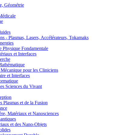
, Géométrie
édicale
ue
uides
s - Plasmas, Lasers, Accélérateurs, Tokamaks
nergies
de Physique Fondamentale
aux et Interfaces
erche
athématique
anique pour les Cliniciens
 et Interfaces
ormatique
s Sciences du Vivant
eption
lasmas et de la Fusion
ance
, Matériaux et Nanosciences
ntiques
aux et des Nano-Objets
lides