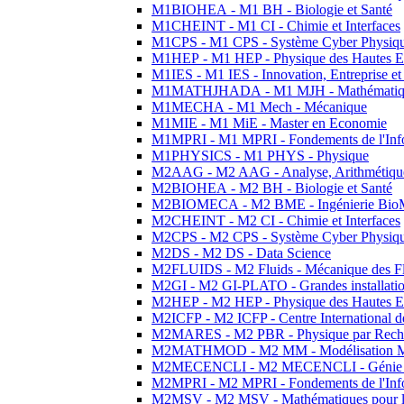
M1BIOHEA - M1 BH - Biologie et Santé
M1CHEINT - M1 CI - Chimie et Interfaces
M1CPS - M1 CPS - Système Cyber Physiq
M1HEP - M1 HEP - Physique des Hautes E
M1IES - M1 IES - Innovation, Entreprise et
M1MATHJHADA - M1 MJH - Mathématiqu
M1MECHA - M1 Mech - Mécanique
M1MIE - M1 MiE - Master en Economie
M1MPRI - M1 MPRI - Fondements de l'Inf
M1PHYSICS - M1 PHYS - Physique
M2AAG - M2 AAG - Analyse, Arithmétique
M2BIOHEA - M2 BH - Biologie et Santé
M2BIOMECA - M2 BME - Ingénierie BioM
M2CHEINT - M2 CI - Chimie et Interfaces
M2CPS - M2 CPS - Système Cyber Physiq
M2DS - M2 DS - Data Science
M2FLUIDS - M2 Fluids - Mécanique des Fl
M2GI - M2 GI-PLATO - Grandes installation
M2HEP - M2 HEP - Physique des Hautes E
M2ICFP - M2 ICFP - Centre International 
M2MARES - M2 PBR - Physique par Rech
M2MATHMOD - M2 MM - Modélisation M
M2MECENCLI - M2 MECENCLI - Génie Méc
M2MPRI - M2 MPRI - Fondements de l'Inf
M2MSV - M2 MSV - Mathématiques pour le