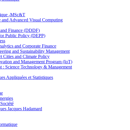
hnique -MSc&T
ce and Advanced Visual Computing
and Finance (DDDF)
r Public Policy (DEPP)
ess
ytics and Corporate Finance
ring and Sustainability Management
Cities and Climate Policy
ovation and Management Program (IoT)
: Science Technology & Management
ppliquées et Statistiques
ue
nergies
 Société
es Jacques Hadamard
ormatique