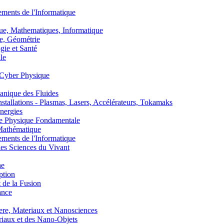
nts de l'Informatique
, Mathematiques, Informatique
, Géométrie
ie et Santé
le
Cyber Physique
nique des Fluides
lations - Plasmas, Lasers, Accélérateurs, Tokamaks
nergies
de Physique Fondamentale
athématique
nts de l'Informatique
s Sciences du Vivant
he
ption
 de la Fusion
ance
, Materiaux et Nanosciences
aux et des Nano-Objets