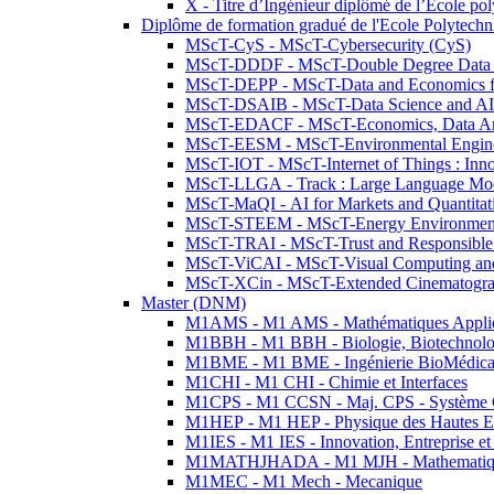
X - Titre d’Ingénieur diplômé de l’École po
Diplôme de formation gradué de l'Ecole Polytec
MScT-CyS - MScT-Cybersecurity (CyS)
MScT-DDDF - MScT-Double Degree Data 
MScT-DEPP - MScT-Data and Economics fo
MScT-DSAIB - MScT-Data Science and AI 
MScT-EDACF - MScT-Economics, Data Anal
MScT-EESM - MScT-Environmental Enginee
MScT-IOT - MScT-Internet of Things : Inn
MScT-LLGA - Track : Large Language Mode
MScT-MaQI - AI for Markets and Quantitat
MScT-STEEM - MScT-Energy Environment 
MScT-TRAI - MScT-Trust and Responsible
MScT-ViCAI - MScT-Visual Computing and
MScT-XCin - MScT-Extended Cinematogr
Master (DNM)
M1AMS - M1 AMS - Mathématiques Appliqué
M1BBH - M1 BBH - Biologie, Biotechnolog
M1BME - M1 BME - Ingénierie BioMédica
M1CHI - M1 CHI - Chimie et Interfaces
M1CPS - M1 CCSN - Maj. CPS - Système 
M1HEP - M1 HEP - Physique des Hautes E
M1IES - M1 IES - Innovation, Entreprise et
M1MATHJHADA - M1 MJH - Mathematiqu
M1MEC - M1 Mech - Mecanique