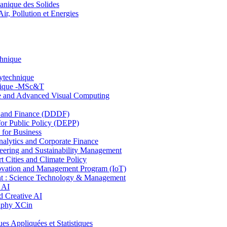
nique des Solides
, Pollution et Energies
chnique
lytechnique
hnique -MSc&T
ce and Advanced Visual Computing
and Finance (DDDF)
r Public Policy (DEPP)
for Business
ytics and Corporate Finance
ring and Sustainability Management
Cities and Climate Policy
ovation and Management Program (IoT)
: Science Technology & Management
 AI
 Creative AI
aphy XCin
ppliquées et Statistiques