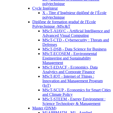
polytechnique
Cycle Ingénieur
X - Titre d’Ingénieur diplômé de l’École
polytechnique
Diplôme de formation gradué de l'Ecole
Polytechnique -MSc&T
MScT-AIAVC - Artificial Intelligence and
Advanced Visual Computing
MScT-CTD - Cybersecurity : Threats and
Defenses
MScT-DSB - Data Science for Business
MScT-ECOSEM - Environmental
Engineering and Sustainability
Management
MScT-EDACF - Economics, Data
Analytics and Corporate Finance
MScT-IOT - Internet of Things :
Innovation and Management Program
(IoT)
MScT-SCUP - Economics for Smart Cities
and Climate Policy
MScT-STEEM - Energy Environment :
Science Technology & Management
Master (DNM)
M1APPMATH - M1 - Applied