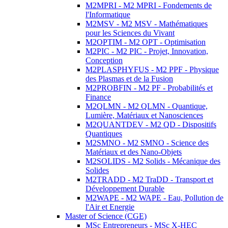
M2MPRI - M2 MPRI - Fondements de
l'Informatique
M2MSV - M2 MSV - Mathématiques
pour les Sciences du Vivant
M2OPTIM - M2 OPT - Optimisation
M2PIC - M2 PIC - Projet, Innovation,
Conception
M2PLASPHYFUS - M2 PPF - Physique
des Plasmas et de la Fusion
M2PROBFIN - M2 PF - Probabilités et
Finance
M2QLMN - M2 QLMN - Quantique,
Lumière, Matériaux et Nanosciences
M2QUANTDEV - M2 QD - Dispositifs
Quantiques
M2SMNO - M2 SMNO - Science des
Matériaux et des Nano-Objets
M2SOLIDS - M2 Solids - Mécanique des
Solides
M2TRADD - M2 TraDD - Transport et
Développement Durable
M2WAPE - M2 WAPE - Eau, Pollution de
l'Air et Energie
Master of Science (CGE)
MSc Entrepreneurs - MSc X-HEC