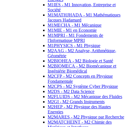
M1IES - M1 Innovation, Entreprise et
Société
M1MATHJHADA - M1 Mathématiques
Jacques Hadamard
M1MECHA - M1 Mécanique
M1MIE - M1 en Economie
M1MPRI - M1 Fondements de
l'Informatique MPRI
M1PHYSICS - M1 Physique
M2AAG - M2 Analyse, Arithmétique,
Géométrie
M2BIOHEA - M2 Biologie et Santé
M2BIOMECA - M2 Biomécanique et
Ingéniérie Biomédical
M2CFP - M2 Concepts en Physique
Fondamentale
M2CPS - M2 Système Cyber Physique
M2DS - M2 Data Science
M2FLUIDS - M2 Mécanique des Fluides
M2GI - M2 Grands Instruments
M2HEP - M2 Physique des Hautes
Energies
M2MARES - M2 Physique par Recherche
M2MATCHEINT - M2 Chimie des