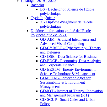
Catalogue 2019 - 2020
Bachelor
BS - Bachelor of Science de l'Ecole
polytechnique
Cycle Ingénieur
X - Diplôme d'ingénieur de l'Ecole
polytechnique
Diplôme de formation gradué de l'Ecole
Polytechnique -MSc&T
GD-AIM - Artificial Intelligence and
Advanced Visual Computing
GD-CYBSEC - Cybersecurity : Threats
and Defenses
GD-DSB - Data Science for Business
GD-EDCF - Economics, Data Analytics
and Corporate Finance
GD-EESTM - Energy Environment :
Science Technology & Management
GD-ESEM - Ecotechnologies for
Sustainability & Environment
Management
GD-IOT - Internet of Things : Innovation
and Management Program (IoT)
GD-SCUP - Smart Cities and Urban
Policy