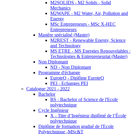
M2SOLIDS - M2 Solids - Solid
Mechanics
M2WAPE - M2 Water, Air, Pollution and
Energy
MSc Entrepreneurs - MSc X-HEC
Entrepreneurs
Mastère spécialisé (Master)
M2REST - Renewable Energy, Science
and Technology
MS ETRE - MS Energies Renouvelables :
Technologies & Entrepreneuriat (Master)
Non Diplomant
ND - Non Diplomant
Programme d'échange
EuroteQ - Diplôme EuroteQ
PEI - Echanges PEI
Catalogue 2021 - 2022
Bachelor
BS - Bachelor of Science de l'Ecole
polytechnique
Cycle Ingénieur
X - Titre d’Ingénieur diplômé de l’École
polytechnique
Diplôme de formation gradué de l'Ecole
Polytechnique -MSc&T