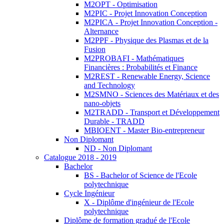
M2OPT - Optimisation
M2PIC - Projet Innovation Conception
M2PICA - Projet Innovation Conception -
Alternance
M2PPF - Physique des Plasmas et de la
Fusion
M2PROBAFI - Mathématiques
Financières : Probabilités et Finance
M2REST - Renewable Energy, Science
and Technology
M2SMNO - Sciences des Matériaux et des
nano-objets
M2TRADD - Transport et Développement
Durable - TRADD
MBIOENT - Master Bio-entrepreneur
Non Diplomant
ND - Non Diplomant
Catalogue 2018 - 2019
Bachelor
BS - Bachelor of Science de l'Ecole
polytechnique
Cycle Ingénieur
X - Diplôme d'ingénieur de l'Ecole
polytechnique
Diplôme de formation gradué de l'Ecole