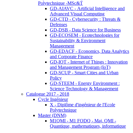
Polytechnique -MSc&T
GD-AIAVC - Artificial Intelligence and
Advanced Visual Computing
GD-CTD - Cybersecurity : Threats &
Defenses
GD-DSB - Data Science for Business
GD-ECOSEM - Ecotechnologies for
Sustainability & Environment
Management
GD-EDACF - Economics, Data Analytics
and Corporate Finance
GD-IOT - Internet of Things : Innovation
and Management Program (IoT)
GD-SCUP - Smart Cities and Urban
Policy
GD-STEEM - Energy Environment :
Science Technology & Management
Catalogue 2017 - 2018
Cycle Ingénieur
X - Diplôme d'ingénieur de l'Ecole
Polytechnique
Master (DNM)
M1QMI - M1 FODQ - Maj. QMI -
Quantique, mathematiques, informatique