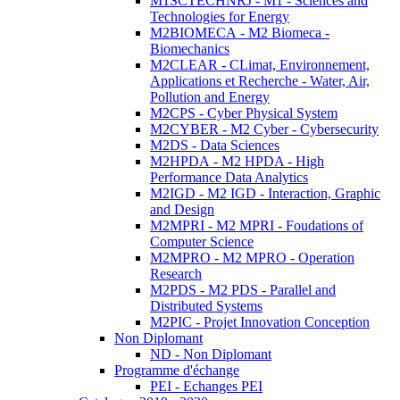
M1SCTECHNRJ - M1 - Sciences and
Technologies for Energy
M2BIOMECA - M2 Biomeca -
Biomechanics
M2CLEAR - CLimat, Environnement,
Applications et Recherche - Water, Air,
Pollution and Energy
M2CPS - Cyber Physical System
M2CYBER - M2 Cyber - Cybersecurity
M2DS - Data Sciences
M2HPDA - M2 HPDA - High
Performance Data Analytics
M2IGD - M2 IGD - Interaction, Graphic
and Design
M2MPRI - M2 MPRI - Foudations of
Computer Science
M2MPRO - M2 MPRO - Operation
Research
M2PDS - M2 PDS - Parallel and
Distributed Systems
M2PIC - Projet Innovation Conception
Non Diplomant
ND - Non Diplomant
Programme d'échange
PEI - Echanges PEI