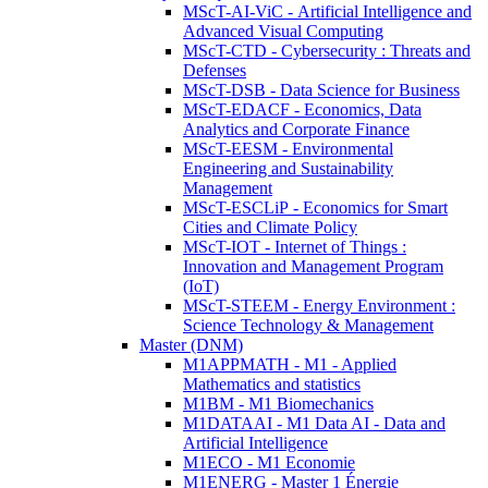
MScT-AI-ViC - Artificial Intelligence and
Advanced Visual Computing
MScT-CTD - Cybersecurity : Threats and
Defenses
MScT-DSB - Data Science for Business
MScT-EDACF - Economics, Data
Analytics and Corporate Finance
MScT-EESM - Environmental
Engineering and Sustainability
Management
MScT-ESCLiP - Economics for Smart
Cities and Climate Policy
MScT-IOT - Internet of Things :
Innovation and Management Program
(IoT)
MScT-STEEM - Energy Environment :
Science Technology & Management
Master (DNM)
M1APPMATH - M1 - Applied
Mathematics and statistics
M1BM - M1 Biomechanics
M1DATAAI - M1 Data AI - Data and
Artificial Intelligence
M1ECO - M1 Economie
M1ENERG - Master 1 Énergie