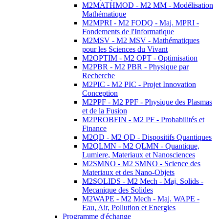
M2MATHMOD - M2 MM - Modélisation
Mathématique
M2MPRI - M2 FODQ - Maj. MPRI -
Fondements de l'Informatique
M2MSV - M2 MSV - Mathématiques
pour les Sciences du Vivant
M2OPTIM - M2 OPT - Optimisation
M2PBR - M2 PBR - Physique par
Recherche
M2PIC - M2 PIC - Projet Innovation
Conception
M2PPF - M2 PPF - Physique des Plasmas
et de la Fusion
M2PROBFIN - M2 PF - Probabilités et
Finance
M2QD - M2 QD - Dispositifs Quantiques
M2QLMN - M2 QLMN - Quantique,
Lumiere, Materiaux et Nanosciences
M2SMNO - M2 SMNO - Science des
Materiaux et des Nano-Objets
M2SOLIDS - M2 Mech - Maj. Solids -
Mecanique des Solides
M2WAPE - M2 Mech - Maj. WAPE -
Eau, Air, Pollution et Energies
Programme d'échange