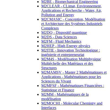
M2BE - Biomechanical Engineering
M2CLEAR - CLimat, Environnement,
Applications et Recherche - Water, Air,
Pollution and Energy
M2CMASIC - Conception, Modélisation
et Architecture des Systèmes Industriels
Complexes
M2DQ - Dispositif quantique
M2DS - Data Sciences
M2FM - Fluid Mechanics
M2HEP - High Energy physics
M2ITIE - Innovation Technologique :
ingénierie et entrepreneuriat
M2M4S - Modélisation Multiphysique
Multiéchelle des Matériaux et des
Structures
M2MAMSV - Master 2 Mathématiques et
Applications - Mathématiques pour les
Sciences du Vivant
M2MFSF - Mathématiques Financières :
Statistique et Finance
M2MM - Mathématiques de la
modélisation
M2MOCHI - Molecular Chemistry and
Interfaces