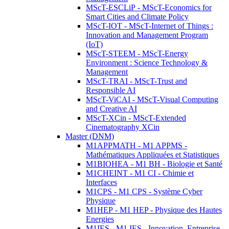
MScT-ESCLiP - MScT-Economics for
Smart Cities and Climate Policy
MScT-IOT - MScT-Internet of Things :
Innovation and Management Program
(IoT)
MScT-STEEM - MScT-Energy
Environment : Science Technology &
Management
MScT-TRAI - MScT-Trust and
Responsible AI
MScT-ViCAI - MScT-Visual Computing
and Creative AI
MScT-XCin - MScT-Extended
Cinematography XCin
Master (DNM)
M1APPMATH - M1 APPMS -
Mathématiques Appliquées et Statistiques
M1BIOHEA - M1 BH - Biologie et Santé
M1CHEINT - M1 CI - Chimie et
Interfaces
M1CPS - M1 CPS - Système Cyber
Physique
M1HEP - M1 HEP - Physique des Hautes
Energies
M1IES - M1 IES - Innovation, Entreprise