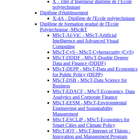
X - Titre d’Ingénieur diplômé de l’École
polytechnique
Diplôme d'établissement
X-4A - Diplôme de l'Ecole polytechnique
Diplôme de formation gradué de l'Ecole
Polytechnique -MSc&T
MScT-AI-ViC - MScT-Artificial
Intelligence and Advanced Visual
Computing
MScT-CyS - MScT-Cybersecurity (CyS)
MScT-DDDF - MScT-Double Degree
Data and Finance (DDDF)
MScT-DEPP - MScT-Data and Economics
for Public Policy (DEPP)
MScT-DSB - MScT-Data Science for
Business
MScT-EDACF - MScT-Economics, Data
Analytics and Corporate Finance
MScT-EESM - MScT-Environmental
Engineering and Sustainability
Management
MScT-ESCLiP - MScT-Economics for
Smart Cities and Climate Policy
MScT-IOT - MScT-Internet of Things :
Innovation and Management Program