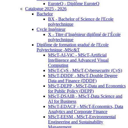
EuroteQ - Diplôme EuroteQ
Catalogue 2025 - 2026
Bachelor
BX - Bachelor of Science de l'Ecole
polytechnique
Cycle Ingénieur
X - Titre d’Ingénieur diplômé de l’École
polytechnique
Diplôme de formation gradué de l'Ecole
Polytechnique -MSc&T
MScT-AI-ViC - MScT-Artificial
Intelligence and Advanced Visual
Computing
MScT-CyS - MScT-Cybersecurity (CyS)
MScT-DDDF - MScT-Double Degree
Data and Finance (DDDF)
MScT-DEPP - MScT-Data and Economics
for Public Policy (DEPP)
MScT-DSAIB - MScT-Data Science and
AI for Business
MScT-EDACF - MScT-Economics, Data
Analytics and Corporate Finance
MScT-EESM - MScT-Environmental
Engineering and Sustainability
Management