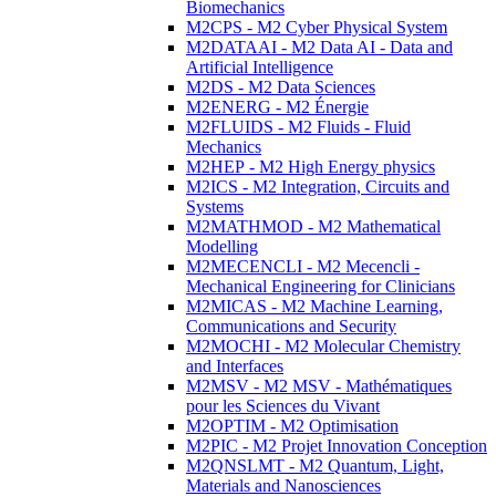
Biomechanics
M2CPS - M2 Cyber Physical System
M2DATAAI - M2 Data AI - Data and
Artificial Intelligence
M2DS - M2 Data Sciences
M2ENERG - M2 Énergie
M2FLUIDS - M2 Fluids - Fluid
Mechanics
M2HEP - M2 High Energy physics
M2ICS - M2 Integration, Circuits and
Systems
M2MATHMOD - M2 Mathematical
Modelling
M2MECENCLI - M2 Mecencli -
Mechanical Engineering for Clinicians
M2MICAS - M2 Machine Learning,
Communications and Security
M2MOCHI - M2 Molecular Chemistry
and Interfaces
M2MSV - M2 MSV - Mathématiques
pour les Sciences du Vivant
M2OPTIM - M2 Optimisation
M2PIC - M2 Projet Innovation Conception
M2QNSLMT - M2 Quantum, Light,
Materials and Nanosciences