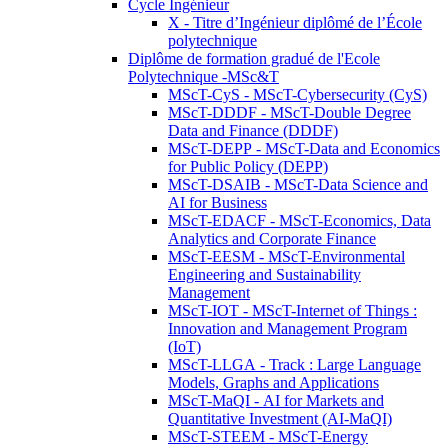
Cycle Ingénieur
X - Titre d’Ingénieur diplômé de l’École
polytechnique
Diplôme de formation gradué de l'Ecole
Polytechnique -MSc&T
MScT-CyS - MScT-Cybersecurity (CyS)
MScT-DDDF - MScT-Double Degree
Data and Finance (DDDF)
MScT-DEPP - MScT-Data and Economics
for Public Policy (DEPP)
MScT-DSAIB - MScT-Data Science and
AI for Business
MScT-EDACF - MScT-Economics, Data
Analytics and Corporate Finance
MScT-EESM - MScT-Environmental
Engineering and Sustainability
Management
MScT-IOT - MScT-Internet of Things :
Innovation and Management Program
(IoT)
MScT-LLGA - Track : Large Language
Models, Graphs and Applications
MScT-MaQI - AI for Markets and
Quantitative Investment (AI-MaQI)
MScT-STEEM - MScT-Energy