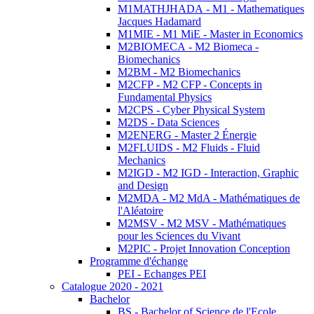
M1MATHJHADA - M1 - Mathematiques
Jacques Hadamard
M1MIE - M1 MiE - Master in Economics
M2BIOMECA - M2 Biomeca -
Biomechanics
M2BM - M2 Biomechanics
M2CFP - M2 CFP - Concepts in
Fundamental Physics
M2CPS - Cyber Physical System
M2DS - Data Sciences
M2ENERG - Master 2 Énergie
M2FLUIDS - M2 Fluids - Fluid
Mechanics
M2IGD - M2 IGD - Interaction, Graphic
and Design
M2MDA - M2 MdA - Mathématiques de
l'Aléatoire
M2MSV - M2 MSV - Mathématiques
pour les Sciences du Vivant
M2PIC - Projet Innovation Conception
Programme d'échange
PEI - Echanges PEI
Catalogue 2020 - 2021
Bachelor
BS - Bachelor of Science de l'Ecole