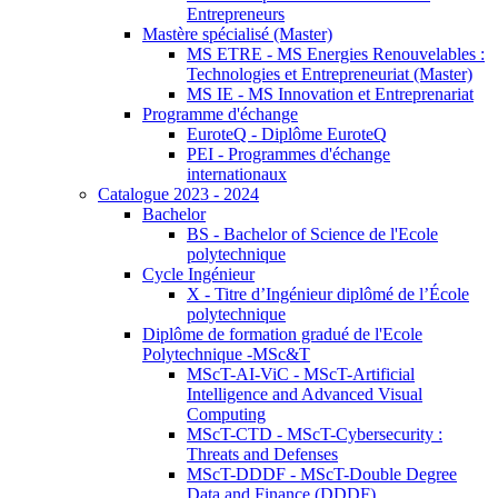
Entrepreneurs
Mastère spécialisé (Master)
MS ETRE - MS Energies Renouvelables :
Technologies et Entrepreneuriat (Master)
MS IE - MS Innovation et Entreprenariat
Programme d'échange
EuroteQ - Diplôme EuroteQ
PEI - Programmes d'échange
internationaux
Catalogue 2023 - 2024
Bachelor
BS - Bachelor of Science de l'Ecole
polytechnique
Cycle Ingénieur
X - Titre d’Ingénieur diplômé de l’École
polytechnique
Diplôme de formation gradué de l'Ecole
Polytechnique -MSc&T
MScT-AI-ViC - MScT-Artificial
Intelligence and Advanced Visual
Computing
MScT-CTD - MScT-Cybersecurity :
Threats and Defenses
MScT-DDDF - MScT-Double Degree
Data and Finance (DDDF)