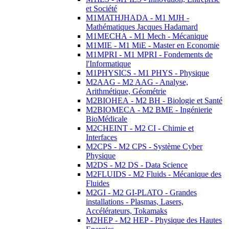
et Société
M1MATHJHADA - M1 MJH -
Mathématiques Jacques Hadamard
M1MECHA - M1 Mech - Mécanique
M1MIE - M1 MiE - Master en Economie
M1MPRI - M1 MPRI - Fondements de
l'Informatique
M1PHYSICS - M1 PHYS - Physique
M2AAG - M2 AAG - Analyse,
Arithmétique, Géométrie
M2BIOHEA - M2 BH - Biologie et Santé
M2BIOMECA - M2 BME - Ingénierie
BioMédicale
M2CHEINT - M2 CI - Chimie et
Interfaces
M2CPS - M2 CPS - Système Cyber
Physique
M2DS - M2 DS - Data Science
M2FLUIDS - M2 Fluids - Mécanique des
Fluides
M2GI - M2 GI-PLATO - Grandes
installations - Plasmas, Lasers,
Accélérateurs, Tokamaks
M2HEP - M2 HEP - Physique des Hautes