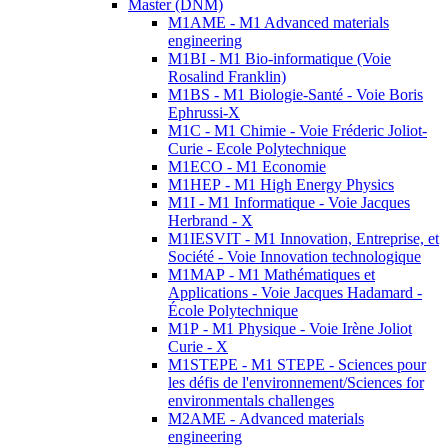
Master (DNM)
M1AME - M1 Advanced materials
engineering
M1BI - M1 Bio-informatique (Voie
Rosalind Franklin)
M1BS - M1 Biologie-Santé - Voie Boris
Ephrussi-X
M1C - M1 Chimie - Voie Fréderic Joliot-
Curie - Ecole Polytechnique
M1ECO - M1 Economie
M1HEP - M1 High Energy Physics
M1I - M1 Informatique - Voie Jacques
Herbrand - X
M1IESVIT - M1 Innovation, Entreprise, et
Société - Voie Innovation technologique
M1MAP - M1 Mathématiques et
Applications - Voie Jacques Hadamard -
École Polytechnique
M1P - M1 Physique - Voie Irène Joliot
Curie - X
M1STEPE - M1 STEPE - Sciences pour
les défis de l'environnement/Sciences for
environmentals challenges
M2AME - Advanced materials
engineering