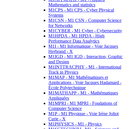
Mathematics and statistics
M1CPS - M1 CPS - Cyber Physical
Systems
M1CSN - M1 CSN - Computer Science
for Networks
M1CYBER - M1 Cyber - Cybersecurity
M1HPDA - M1 HPDA - High
Performance Data Analytics
M1I - M1 Informatique - Voie Jacques
Herbrand - X
M1IGD - M1 IGD - Interaction, Graphic
and Design
M1INTTRACPHY - M1 - International
Track in Physics
M1MAP - M1 Mathématiques et
Applications - Voie Jacques Hadamard -
École Polytechnique
M1MATHAPP - M1 - Mathématiques
Appliquées
M1MPRI - M1 MPRI - Foudations of
Computer Science
M1P - M1 Physique - Voie Irène Joliot
Curie - X
M1PHYSICS - M1 - Physics