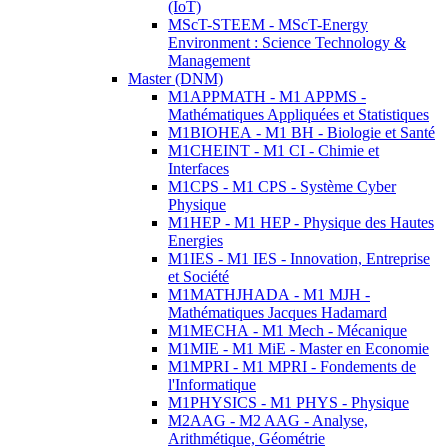
(IoT)
MScT-STEEM - MScT-Energy
Environment : Science Technology &
Management
Master (DNM)
M1APPMATH - M1 APPMS -
Mathématiques Appliquées et Statistiques
M1BIOHEA - M1 BH - Biologie et Santé
M1CHEINT - M1 CI - Chimie et
Interfaces
M1CPS - M1 CPS - Système Cyber
Physique
M1HEP - M1 HEP - Physique des Hautes
Energies
M1IES - M1 IES - Innovation, Entreprise
et Société
M1MATHJHADA - M1 MJH -
Mathématiques Jacques Hadamard
M1MECHA - M1 Mech - Mécanique
M1MIE - M1 MiE - Master en Economie
M1MPRI - M1 MPRI - Fondements de
l'Informatique
M1PHYSICS - M1 PHYS - Physique
M2AAG - M2 AAG - Analyse,
Arithmétique, Géométrie