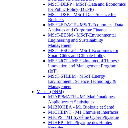
MScT-DEPP - MScT-Data and Economics
for Public Policy (DEPP)
MScT-DSB - MScT-Data Science for
Business
MScT-EDACF - MScT-Economics, Data
Analytics and Corporate Finance
MScT-EESM - MScT-Environmental
Engineering and Sustainability
Management
MScT-ESCLiP - MScT-Economics for
Smart Cities and Climate Policy
MScT-IOT - MScT-Internet of Things :
Innovation and Management Program
(IoT)
MScT-STEEM - MScT-Energy
Environment : Science Technology &
Management
Master (DNM)
M1APPMATH - M1 Mathématiques
Appliquées et Statistiques
M1BIOHEA - M1 Biologie et Santé
M1CHEINT - M1 Chimie et Interfaces
M1CPS - M1 Système Cyber Physique
M1HEP - M1 Physique des Hautes
Energies