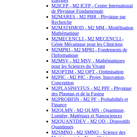
Energies
M2ICFP - M2 ICFP - Centre International
de Physique Fondamentale
M2MARES - M2 PBR - Physique par
Recherche
M2MATHMOD - M2 MM - Modélisation
Mathématique
M2MECENCLI - M2 MECENCLI -
Génie Mécanique pour les Cliniciens
M2MPRI - M2 MPRI - Fondements de
l'Informatique
M2MSV - M2 MSV - Mathématiques
pour les Sciences du Vivant
M2OPTIM - M2 OPT - Optimisation
M2PIC - M2 PIC - Projet, Innovation,
Conception
M2PLASPHYFUS - M2 PPF - Physique
des Plasmas et de la Fusion
M2PROBFIN - M2 PF - Probabilités et
Finance
M2QLMN - M2 QLMN - Quantique,
Lumière, Matériaux et Nanosciences
M2QUANTDEV - M2 QD - Dispositifs
Quantiques
M2SMNO - M2 SMNO - Science des