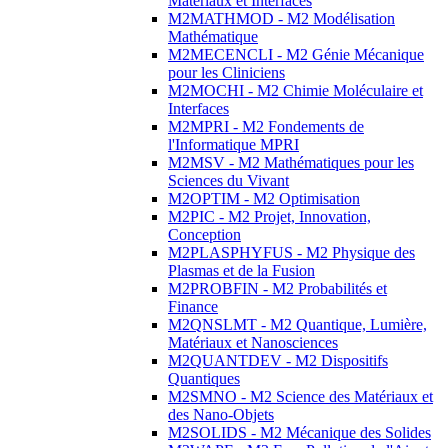
Matériaux et Interfaces
M2MATHMOD - M2 Modélisation
Mathématique
M2MECENCLI - M2 Génie Mécanique
pour les Cliniciens
M2MOCHI - M2 Chimie Moléculaire et
Interfaces
M2MPRI - M2 Fondements de
l'Informatique MPRI
M2MSV - M2 Mathématiques pour les
Sciences du Vivant
M2OPTIM - M2 Optimisation
M2PIC - M2 Projet, Innovation,
Conception
M2PLASPHYFUS - M2 Physique des
Plasmas et de la Fusion
M2PROBFIN - M2 Probabilités et
Finance
M2QNSLMT - M2 Quantique, Lumière,
Matériaux et Nanosciences
M2QUANTDEV - M2 Dispositifs
Quantiques
M2SMNO - M2 Science des Matériaux et
des Nano-Objets
M2SOLIDS - M2 Mécanique des Solides