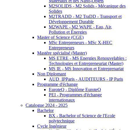
Matériaux et des Nano-Objets
M2SOLIDS - M2 Solids - Mécanique des
Solides
M2TRADD - M2 TraDD - Transport et
Développement Durable
M2WAPE - M2 WAPE - Eau, Air,
Pollution et Énergies
Master of Science (CGE)
MSc Entrepreneurs - MSc X-HEC
Entrepreneurs
Mastère spécialisé (Master)
MS ETRE - MS Energies Renouvelables :
Technologies et Entrepreneuriat (Master)
MS IE - MS Innovation et Entreprenariat
Non Diplomant
AUD_IPParis - AUDITEURS - IP Paris
Programme d'échange
EuroteQ - Diplôme EuroteQ
PEI - Programmes d'échange
internationaux
Catalogue 2024 - 2025
Bachelor
BX - Bachelor of Science de l'Ecole
polytechnique
Cycle Ingénieur