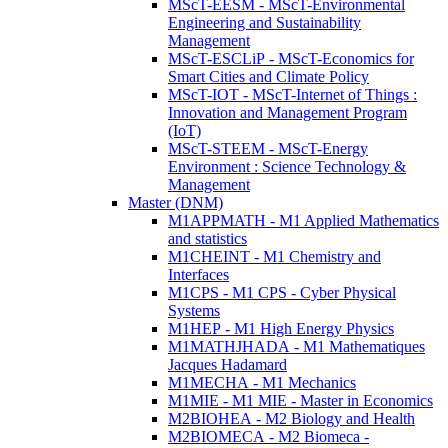
MScT-EESM - MScT-Environmental
Engineering and Sustainability
Management
MScT-ESCLiP - MScT-Economics for
Smart Cities and Climate Policy
MScT-IOT - MScT-Internet of Things :
Innovation and Management Program
(IoT)
MScT-STEEM - MScT-Energy
Environment : Science Technology &
Management
Master (DNM)
M1APPMATH - M1 Applied Mathematics
and statistics
M1CHEINT - M1 Chemistry and
Interfaces
M1CPS - M1 CPS - Cyber Physical
Systems
M1HEP - M1 High Energy Physics
M1MATHJHADA - M1 Mathematiques
Jacques Hadamard
M1MECHA - M1 Mechanics
M1MIE - M1 MIE - Master in Economics
M2BIOHEA - M2 Biology and Health
M2BIOMECA - M2 Biomeca -