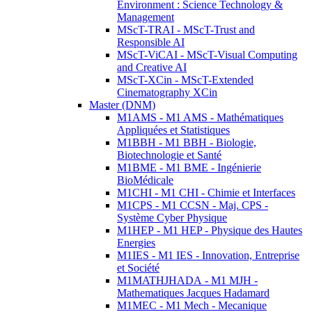
Environment : Science Technology &
Management
MScT-TRAI - MScT-Trust and
Responsible AI
MScT-ViCAI - MScT-Visual Computing
and Creative AI
MScT-XCin - MScT-Extended
Cinematography XCin
Master (DNM)
M1AMS - M1 AMS - Mathématiques
Appliquées et Statistiques
M1BBH - M1 BBH - Biologie,
Biotechnologie et Santé
M1BME - M1 BME - Ingénierie
BioMédicale
M1CHI - M1 CHI - Chimie et Interfaces
M1CPS - M1 CCSN - Maj. CPS -
Système Cyber Physique
M1HEP - M1 HEP - Physique des Hautes
Energies
M1IES - M1 IES - Innovation, Entreprise
et Société
M1MATHJHADA - M1 MJH -
Mathematiques Jacques Hadamard
M1MEC - M1 Mech - Mecanique