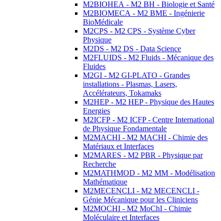
M2BIOHEA - M2 BH - Biologie et Santé
M2BIOMECA - M2 BME - Ingénierie
BioMédicale
M2CPS - M2 CPS - Système Cyber
Physique
M2DS - M2 DS - Data Science
M2FLUIDS - M2 Fluids - Mécanique des
Fluides
M2GI - M2 GI-PLATO - Grandes
installations - Plasmas, Lasers,
Accélérateurs, Tokamaks
M2HEP - M2 HEP - Physique des Hautes
Energies
M2ICFP - M2 ICFP - Centre International
de Physique Fondamentale
M2MACHI - M2 MACHI - Chimie des
Matériaux et Interfaces
M2MARES - M2 PBR - Physique par
Recherche
M2MATHMOD - M2 MM - Modélisation
Mathématique
M2MECENCLI - M2 MECENCLI -
Génie Mécanique pour les Cliniciens
M2MOCHI - M2 MoChI - Chimie
Moléculaire et Interfaces