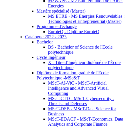
M2WAPE - M2 Eau, Pollution de l'Air et
Energies
Mastère spécialisé (Master)
MS ETRE - MS Energies Renouvelables :
Technologies et Entrepreneuriat (Master)
Programme d'échange
EuroteQ - Diplôme EuroteQ
Catalogue 2022 - 2023
Bachelor
BS - Bachelor of Science de l'Ecole
polytechnique
Cycle Ingénieur
X - Titre d’Ingénieur diplômé de l’École
polytechnique
Diplôme de formation gradué de l'Ecole
Polytechnique -MSc&T
MScT-AI-ViC - MScT-Artificial
Intelligence and Advanced Visual
Computing
MScT-CTD - MScT-Cybersecurity :
Threats and Defenses
MScT-DSB - MScT-Data Science for
Business
MScT-EDACF - MScT-Economics, Data
Analytics and Corporate Finance