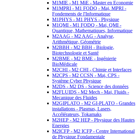
M1MIE - M1 MiE - Master en Economie
M1MPRI - M1 FODQ - Maj. MPRI -
Fondements de l'Informatique
M1PHYS - M1 PHYS - Physique
M1QMI - M1 FODQ - Maj. QMI -
Quantique, Mathematiques, Informatique
M2AAG - M2 AAG - Analyse,
Arithmétique, Géométrie
M2BBH - M2 BBH - Biologie,
Biotechnologie et Santé
M2BME - M2 BME - Ingénierie
BioMédicale
M2CHI - M2 CHI - Chimie et Interfaces
M2CPS - M2 CCSN - Maj. CPS -
Système Cyber Physique
M2DS - M2 DS - Science des données
M2FLUIDS - M2 Mech - Maj. Fluids -
Mecanique des Fluides
M2GIPLATO - M2 GI-PLATO - Grandes
installations - Plasmas, Lasers,
Accélérateurs, Tokamaks
M2HEP - M2 HEP - Physique des Hautes
Energies
M2ICFP - M2 ICFP - Centre International
de Physique Fondamentale