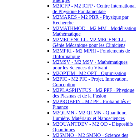
Energies
M2ICFP - M2 ICFP - Centre International
de Physique Fondamentale
M2MARES - M2 PBR - Physique par
Recherche
M2MATHMOD - M2 MM - Modélisation
Mathématique
M2MECENCLI - M2 MECENCLI -
Génie Mécanique pour les Cliniciens
M2MPRI - M2 MPRI - Fondements de
l'Informatique
M2MSV - M2 MSV - Mathématiques
pour les Sciences du Vivant
M2OPTIM - M2 OPT - Optimisation
M2PIC - M2 PIC - Projet, Innovation,
Conception
M2PLASPHYFUS - M2 PPF - Physique
des Plasmas et de la Fusion
M2PROBFIN - M2 PF - Probabilités et
Finance
M2QLMN - M2 QLMN - Quantique,
Lumière, Matériaux et Nanosciences
M2QUANTDEV - M2 QD - Dispositifs
Quantiques
M2SMNO - M2 SMNO - Science des