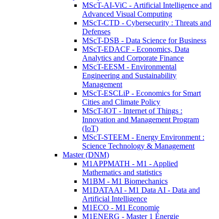
MScT-AI-ViC - Artificial Intelligence and
Advanced Visual Computing
MScT-CTD - Cybersecurity : Threats and
Defenses
MScT-DSB - Data Science for Business
MScT-EDACF - Economics, Data
Analytics and Corporate Finance
MScT-EESM - Environmental
Engineering and Sustainability
Management
MScT-ESCLiP - Economics for Smart
Cities and Climate Policy
MScT-IOT - Internet of Things :
Innovation and Management Program
(IoT)
MScT-STEEM - Energy Environment :
Science Technology & Management
Master (DNM)
M1APPMATH - M1 - Applied
Mathematics and statistics
M1BM - M1 Biomechanics
M1DATAAI - M1 Data AI - Data and
Artificial Intelligence
M1ECO - M1 Economie
M1ENERG - Master 1 Énergie