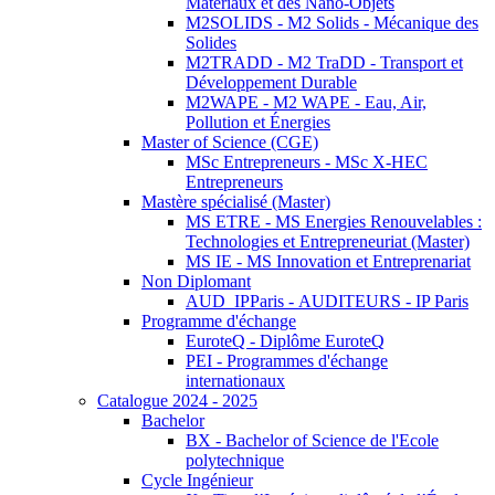
Matériaux et des Nano-Objets
M2SOLIDS - M2 Solids - Mécanique des
Solides
M2TRADD - M2 TraDD - Transport et
Développement Durable
M2WAPE - M2 WAPE - Eau, Air,
Pollution et Énergies
Master of Science (CGE)
MSc Entrepreneurs - MSc X-HEC
Entrepreneurs
Mastère spécialisé (Master)
MS ETRE - MS Energies Renouvelables :
Technologies et Entrepreneuriat (Master)
MS IE - MS Innovation et Entreprenariat
Non Diplomant
AUD_IPParis - AUDITEURS - IP Paris
Programme d'échange
EuroteQ - Diplôme EuroteQ
PEI - Programmes d'échange
internationaux
Catalogue 2024 - 2025
Bachelor
BX - Bachelor of Science de l'Ecole
polytechnique
Cycle Ingénieur