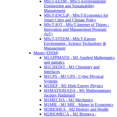
MScT-EESM - MScT-Environmental
Engineering and Sustainability
Management
MScT-ESCLiP - MScT-Economics for
Smart Cities and Climate Policy
MScT-IOT - MScT-Internet of Things :
Innovation and Management Program
(IoT)
MScT-STEEM - MScT-Energy
Environment : Science Technology &
Management
Master (DNM)
M1APPMATH - M1 Applied Mathematics
and statistics
M1CHEINT - M1 Chemistry and
Interfaces
M1CPS - M1 CPS - Cyber Physical
Systems
M1HEP - M1 High Energy Physics
M1MATHJHADA - M1 Mathematiques
Jacques Hadamard
M1MECHA - M1 Mechanics
M1MIE - M1 MIE - Master in Economics
M2BIOHEA - M2 Biology and Health
M2BIOMECA - M2 Biomeca -