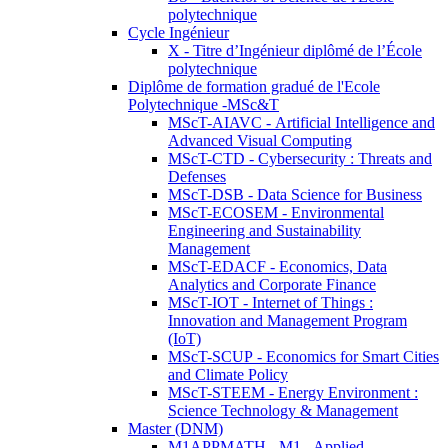
polytechnique
Cycle Ingénieur
X - Titre d’Ingénieur diplômé de l’École
polytechnique
Diplôme de formation gradué de l'Ecole
Polytechnique -MSc&T
MScT-AIAVC - Artificial Intelligence and
Advanced Visual Computing
MScT-CTD - Cybersecurity : Threats and
Defenses
MScT-DSB - Data Science for Business
MScT-ECOSEM - Environmental
Engineering and Sustainability
Management
MScT-EDACF - Economics, Data
Analytics and Corporate Finance
MScT-IOT - Internet of Things :
Innovation and Management Program
(IoT)
MScT-SCUP - Economics for Smart Cities
and Climate Policy
MScT-STEEM - Energy Environment :
Science Technology & Management
Master (DNM)
M1APPMATH - M1 - Applied