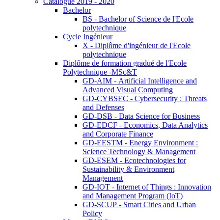
Catalogue 2019 - 2020
Bachelor
BS - Bachelor of Science de l'Ecole
polytechnique
Cycle Ingénieur
X - Diplôme d'ingénieur de l'Ecole
polytechnique
Diplôme de formation gradué de l'Ecole
Polytechnique -MSc&T
GD-AIM - Artificial Intelligence and
Advanced Visual Computing
GD-CYBSEC - Cybersecurity : Threats
and Defenses
GD-DSB - Data Science for Business
GD-EDCF - Economics, Data Analytics
and Corporate Finance
GD-EESTM - Energy Environment :
Science Technology & Management
GD-ESEM - Ecotechnologies for
Sustainability & Environment
Management
GD-IOT - Internet of Things : Innovation
and Management Program (IoT)
GD-SCUP - Smart Cities and Urban
Policy