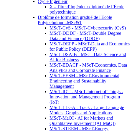
Cycle Ingénieur
X - Titre d’Ingénieur diplômé de l’École
polytechnique
Diplôme de formation gradué de l'Ecole
Polytechnique -MSc&T
MScT-CyS - MScT-Cybersecurity (CyS)
MScT-DDDF - MScT-Double Degree
Data and Finance (DDDF)
MScT-DEPP - MScT-Data and Economics
for Public Policy (DEPP)
MScT-DSAIB - MScT-Data Science and
AI for Business
MScT-EDACF - MScT-Economics, Data
Analytics and Corporate Finance
MScT-EESM - MScT-Environmental
Engineering and Sustainability
Management
MScT-IOT - MScT-Internet of Things :
Innovation and Management Program
(IoT)
MScT-LLGA - Track : Large Language
Models, Graphs and Applications
MScT-MaQI - AI for Markets and
Quantitative Investment (AI-MaQI)
MScT-STEEM - MScT-Energy