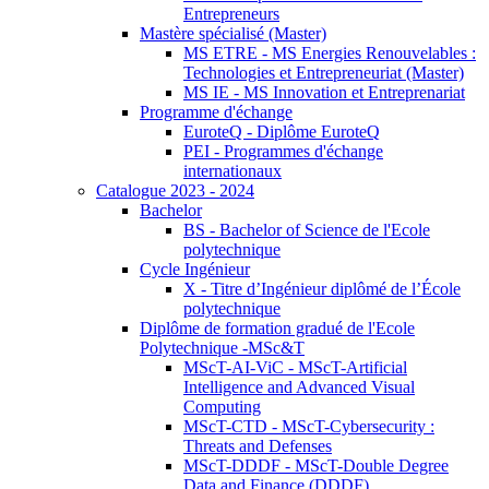
Entrepreneurs
Mastère spécialisé (Master)
MS ETRE - MS Energies Renouvelables :
Technologies et Entrepreneuriat (Master)
MS IE - MS Innovation et Entreprenariat
Programme d'échange
EuroteQ - Diplôme EuroteQ
PEI - Programmes d'échange
internationaux
Catalogue 2023 - 2024
Bachelor
BS - Bachelor of Science de l'Ecole
polytechnique
Cycle Ingénieur
X - Titre d’Ingénieur diplômé de l’École
polytechnique
Diplôme de formation gradué de l'Ecole
Polytechnique -MSc&T
MScT-AI-ViC - MScT-Artificial
Intelligence and Advanced Visual
Computing
MScT-CTD - MScT-Cybersecurity :
Threats and Defenses
MScT-DDDF - MScT-Double Degree
Data and Finance (DDDF)