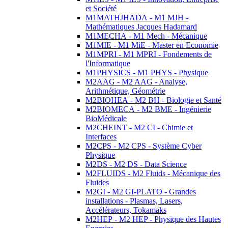
et Société
M1MATHJHADA - M1 MJH -
Mathématiques Jacques Hadamard
M1MECHA - M1 Mech - Mécanique
M1MIE - M1 MiE - Master en Economie
M1MPRI - M1 MPRI - Fondements de
l'Informatique
M1PHYSICS - M1 PHYS - Physique
M2AAG - M2 AAG - Analyse,
Arithmétique, Géométrie
M2BIOHEA - M2 BH - Biologie et Santé
M2BIOMECA - M2 BME - Ingénierie
BioMédicale
M2CHEINT - M2 CI - Chimie et
Interfaces
M2CPS - M2 CPS - Système Cyber
Physique
M2DS - M2 DS - Data Science
M2FLUIDS - M2 Fluids - Mécanique des
Fluides
M2GI - M2 GI-PLATO - Grandes
installations - Plasmas, Lasers,
Accélérateurs, Tokamaks
M2HEP - M2 HEP - Physique des Hautes