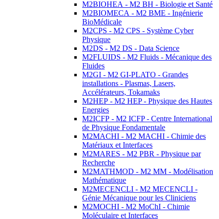
M2BIOHEA - M2 BH - Biologie et Santé
M2BIOMECA - M2 BME - Ingénierie
BioMédicale
M2CPS - M2 CPS - Système Cyber
Physique
M2DS - M2 DS - Data Science
M2FLUIDS - M2 Fluids - Mécanique des
Fluides
M2GI - M2 GI-PLATO - Grandes
installations - Plasmas, Lasers,
Accélérateurs, Tokamaks
M2HEP - M2 HEP - Physique des Hautes
Energies
M2ICFP - M2 ICFP - Centre International
de Physique Fondamentale
M2MACHI - M2 MACHI - Chimie des
Matériaux et Interfaces
M2MARES - M2 PBR - Physique par
Recherche
M2MATHMOD - M2 MM - Modélisation
Mathématique
M2MECENCLI - M2 MECENCLI -
Génie Mécanique pour les Cliniciens
M2MOCHI - M2 MoChI - Chimie
Moléculaire et Interfaces