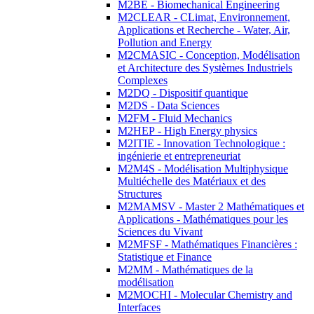
M2BE - Biomechanical Engineering
M2CLEAR - CLimat, Environnement,
Applications et Recherche - Water, Air,
Pollution and Energy
M2CMASIC - Conception, Modélisation
et Architecture des Systèmes Industriels
Complexes
M2DQ - Dispositif quantique
M2DS - Data Sciences
M2FM - Fluid Mechanics
M2HEP - High Energy physics
M2ITIE - Innovation Technologique :
ingénierie et entrepreneuriat
M2M4S - Modélisation Multiphysique
Multiéchelle des Matériaux et des
Structures
M2MAMSV - Master 2 Mathématiques et
Applications - Mathématiques pour les
Sciences du Vivant
M2MFSF - Mathématiques Financières :
Statistique et Finance
M2MM - Mathématiques de la
modélisation
M2MOCHI - Molecular Chemistry and
Interfaces