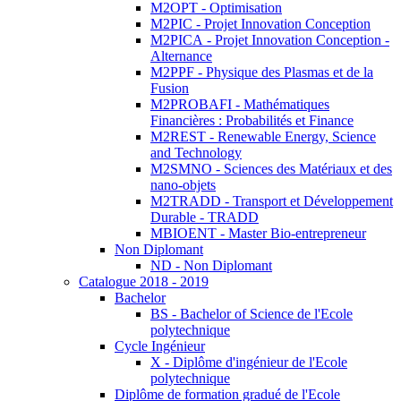
M2OPT - Optimisation
M2PIC - Projet Innovation Conception
M2PICA - Projet Innovation Conception -
Alternance
M2PPF - Physique des Plasmas et de la
Fusion
M2PROBAFI - Mathématiques
Financières : Probabilités et Finance
M2REST - Renewable Energy, Science
and Technology
M2SMNO - Sciences des Matériaux et des
nano-objets
M2TRADD - Transport et Développement
Durable - TRADD
MBIOENT - Master Bio-entrepreneur
Non Diplomant
ND - Non Diplomant
Catalogue 2018 - 2019
Bachelor
BS - Bachelor of Science de l'Ecole
polytechnique
Cycle Ingénieur
X - Diplôme d'ingénieur de l'Ecole
polytechnique
Diplôme de formation gradué de l'Ecole