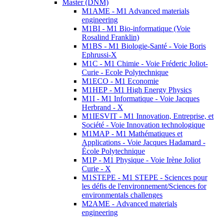
Master (DNM)
M1AME - M1 Advanced materials
engineering
M1BI - M1 Bio-informatique (Voie
Rosalind Franklin)
M1BS - M1 Biologie-Santé - Voie Boris
Ephrussi-X
M1C - M1 Chimie - Voie Fréderic Joliot-
Curie - Ecole Polytechnique
M1ECO - M1 Economie
M1HEP - M1 High Energy Physics
M1I - M1 Informatique - Voie Jacques
Herbrand - X
M1IESVIT - M1 Innovation, Entreprise, et
Société - Voie Innovation technologique
M1MAP - M1 Mathématiques et
Applications - Voie Jacques Hadamard -
École Polytechnique
M1P - M1 Physique - Voie Irène Joliot
Curie - X
M1STEPE - M1 STEPE - Sciences pour
les défis de l'environnement/Sciences for
environmentals challenges
M2AME - Advanced materials
engineering