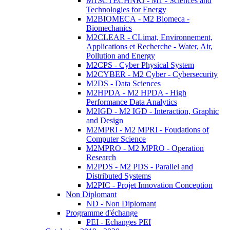
M1SCTECHNRJ - M1 - Sciences and
Technologies for Energy
M2BIOMECA - M2 Biomeca -
Biomechanics
M2CLEAR - CLimat, Environnement,
Applications et Recherche - Water, Air,
Pollution and Energy
M2CPS - Cyber Physical System
M2CYBER - M2 Cyber - Cybersecurity
M2DS - Data Sciences
M2HPDA - M2 HPDA - High
Performance Data Analytics
M2IGD - M2 IGD - Interaction, Graphic
and Design
M2MPRI - M2 MPRI - Foudations of
Computer Science
M2MPRO - M2 MPRO - Operation
Research
M2PDS - M2 PDS - Parallel and
Distributed Systems
M2PIC - Projet Innovation Conception
Non Diplomant
ND - Non Diplomant
Programme d'échange
PEI - Echanges PEI