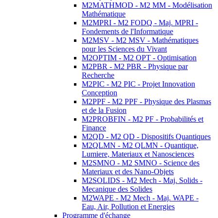
M2MATHMOD - M2 MM - Modélisation
Mathématique
M2MPRI - M2 FODQ - Maj. MPRI -
Fondements de l'Informatique
M2MSV - M2 MSV - Mathématiques
pour les Sciences du Vivant
M2OPTIM - M2 OPT - Optimisation
M2PBR - M2 PBR - Physique par
Recherche
M2PIC - M2 PIC - Projet Innovation
Conception
M2PPF - M2 PPF - Physique des Plasmas
et de la Fusion
M2PROBFIN - M2 PF - Probabilités et
Finance
M2QD - M2 QD - Dispositifs Quantiques
M2QLMN - M2 QLMN - Quantique,
Lumiere, Materiaux et Nanosciences
M2SMNO - M2 SMNO - Science des
Materiaux et des Nano-Objets
M2SOLIDS - M2 Mech - Maj. Solids -
Mecanique des Solides
M2WAPE - M2 Mech - Maj. WAPE -
Eau, Air, Pollution et Energies
Programme d'échange