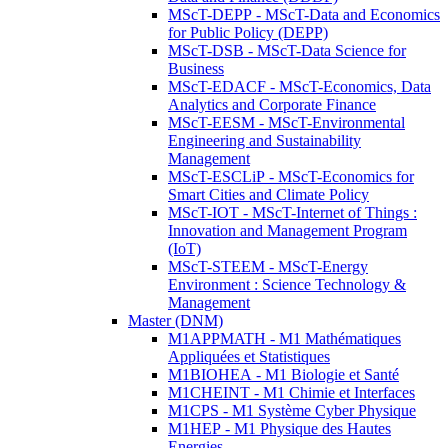
MScT-DEPP - MScT-Data and Economics
for Public Policy (DEPP)
MScT-DSB - MScT-Data Science for
Business
MScT-EDACF - MScT-Economics, Data
Analytics and Corporate Finance
MScT-EESM - MScT-Environmental
Engineering and Sustainability
Management
MScT-ESCLiP - MScT-Economics for
Smart Cities and Climate Policy
MScT-IOT - MScT-Internet of Things :
Innovation and Management Program
(IoT)
MScT-STEEM - MScT-Energy
Environment : Science Technology &
Management
Master (DNM)
M1APPMATH - M1 Mathématiques
Appliquées et Statistiques
M1BIOHEA - M1 Biologie et Santé
M1CHEINT - M1 Chimie et Interfaces
M1CPS - M1 Système Cyber Physique
M1HEP - M1 Physique des Hautes
Energies