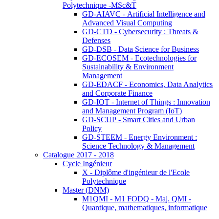
Polytechnique -MSc&T
GD-AIAVC - Artificial Intelligence and
Advanced Visual Computing
GD-CTD - Cybersecurity : Threats &
Defenses
GD-DSB - Data Science for Business
GD-ECOSEM - Ecotechnologies for
Sustainability & Environment
Management
GD-EDACF - Economics, Data Analytics
and Corporate Finance
GD-IOT - Internet of Things : Innovation
and Management Program (IoT)
GD-SCUP - Smart Cities and Urban
Policy
GD-STEEM - Energy Environment :
Science Technology & Management
Catalogue 2017 - 2018
Cycle Ingénieur
X - Diplôme d'ingénieur de l'Ecole
Polytechnique
Master (DNM)
M1QMI - M1 FODQ - Maj. QMI -
Quantique, mathematiques, informatique