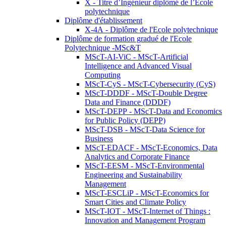
X - Titre d’Ingénieur diplômé de l’École
polytechnique
Diplôme d'établissement
X-4A - Diplôme de l'Ecole polytechnique
Diplôme de formation gradué de l'Ecole
Polytechnique -MSc&T
MScT-AI-ViC - MScT-Artificial
Intelligence and Advanced Visual
Computing
MScT-CyS - MScT-Cybersecurity (CyS)
MScT-DDDF - MScT-Double Degree
Data and Finance (DDDF)
MScT-DEPP - MScT-Data and Economics
for Public Policy (DEPP)
MScT-DSB - MScT-Data Science for
Business
MScT-EDACF - MScT-Economics, Data
Analytics and Corporate Finance
MScT-EESM - MScT-Environmental
Engineering and Sustainability
Management
MScT-ESCLiP - MScT-Economics for
Smart Cities and Climate Policy
MScT-IOT - MScT-Internet of Things :
Innovation and Management Program