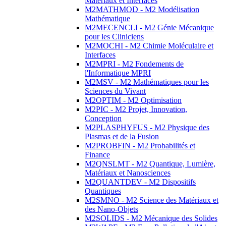
Matériaux et Interfaces
M2MATHMOD - M2 Modélisation
Mathématique
M2MECENCLI - M2 Génie Mécanique
pour les Cliniciens
M2MOCHI - M2 Chimie Moléculaire et
Interfaces
M2MPRI - M2 Fondements de
l'Informatique MPRI
M2MSV - M2 Mathématiques pour les
Sciences du Vivant
M2OPTIM - M2 Optimisation
M2PIC - M2 Projet, Innovation,
Conception
M2PLASPHYFUS - M2 Physique des
Plasmas et de la Fusion
M2PROBFIN - M2 Probabilités et
Finance
M2QNSLMT - M2 Quantique, Lumière,
Matériaux et Nanosciences
M2QUANTDEV - M2 Dispositifs
Quantiques
M2SMNO - M2 Science des Matériaux et
des Nano-Objets
M2SOLIDS - M2 Mécanique des Solides