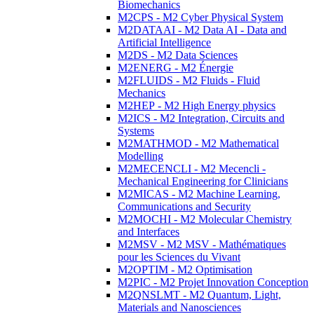
Biomechanics
M2CPS - M2 Cyber Physical System
M2DATAAI - M2 Data AI - Data and
Artificial Intelligence
M2DS - M2 Data Sciences
M2ENERG - M2 Énergie
M2FLUIDS - M2 Fluids - Fluid
Mechanics
M2HEP - M2 High Energy physics
M2ICS - M2 Integration, Circuits and
Systems
M2MATHMOD - M2 Mathematical
Modelling
M2MECENCLI - M2 Mecencli -
Mechanical Engineering for Clinicians
M2MICAS - M2 Machine Learning,
Communications and Security
M2MOCHI - M2 Molecular Chemistry
and Interfaces
M2MSV - M2 MSV - Mathématiques
pour les Sciences du Vivant
M2OPTIM - M2 Optimisation
M2PIC - M2 Projet Innovation Conception
M2QNSLMT - M2 Quantum, Light,
Materials and Nanosciences