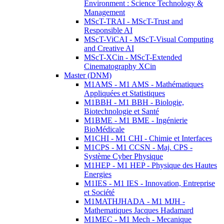
Environment : Science Technology &
Management
MScT-TRAI - MScT-Trust and
Responsible AI
MScT-ViCAI - MScT-Visual Computing
and Creative AI
MScT-XCin - MScT-Extended
Cinematography XCin
Master (DNM)
M1AMS - M1 AMS - Mathématiques
Appliquées et Statistiques
M1BBH - M1 BBH - Biologie,
Biotechnologie et Santé
M1BME - M1 BME - Ingénierie
BioMédicale
M1CHI - M1 CHI - Chimie et Interfaces
M1CPS - M1 CCSN - Maj. CPS -
Système Cyber Physique
M1HEP - M1 HEP - Physique des Hautes
Energies
M1IES - M1 IES - Innovation, Entreprise
et Société
M1MATHJHADA - M1 MJH -
Mathematiques Jacques Hadamard
M1MEC - M1 Mech - Mecanique