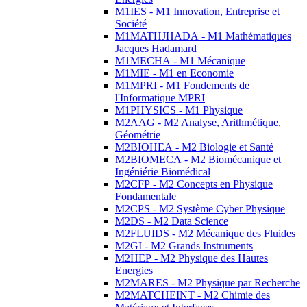
M1IES - M1 Innovation, Entreprise et
Société
M1MATHJHADA - M1 Mathématiques
Jacques Hadamard
M1MECHA - M1 Mécanique
M1MIE - M1 en Economie
M1MPRI - M1 Fondements de
l'Informatique MPRI
M1PHYSICS - M1 Physique
M2AAG - M2 Analyse, Arithmétique,
Géométrie
M2BIOHEA - M2 Biologie et Santé
M2BIOMECA - M2 Biomécanique et
Ingéniérie Biomédical
M2CFP - M2 Concepts en Physique
Fondamentale
M2CPS - M2 Système Cyber Physique
M2DS - M2 Data Science
M2FLUIDS - M2 Mécanique des Fluides
M2GI - M2 Grands Instruments
M2HEP - M2 Physique des Hautes
Energies
M2MARES - M2 Physique par Recherche
M2MATCHEINT - M2 Chimie des