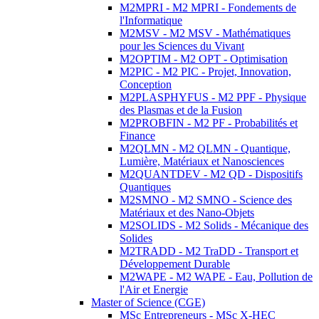
M2MPRI - M2 MPRI - Fondements de
l'Informatique
M2MSV - M2 MSV - Mathématiques
pour les Sciences du Vivant
M2OPTIM - M2 OPT - Optimisation
M2PIC - M2 PIC - Projet, Innovation,
Conception
M2PLASPHYFUS - M2 PPF - Physique
des Plasmas et de la Fusion
M2PROBFIN - M2 PF - Probabilités et
Finance
M2QLMN - M2 QLMN - Quantique,
Lumière, Matériaux et Nanosciences
M2QUANTDEV - M2 QD - Dispositifs
Quantiques
M2SMNO - M2 SMNO - Science des
Matériaux et des Nano-Objets
M2SOLIDS - M2 Solids - Mécanique des
Solides
M2TRADD - M2 TraDD - Transport et
Développement Durable
M2WAPE - M2 WAPE - Eau, Pollution de
l'Air et Energie
Master of Science (CGE)
MSc Entrepreneurs - MSc X-HEC