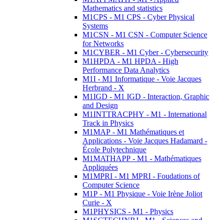
Mathematics and statistics
M1CPS - M1 CPS - Cyber Physical
Systems
M1CSN - M1 CSN - Computer Science
for Networks
M1CYBER - M1 Cyber - Cybersecurity
M1HPDA - M1 HPDA - High
Performance Data Analytics
M1I - M1 Informatique - Voie Jacques
Herbrand - X
M1IGD - M1 IGD - Interaction, Graphic
and Design
M1INTTRACPHY - M1 - International
Track in Physics
M1MAP - M1 Mathématiques et
Applications - Voie Jacques Hadamard -
École Polytechnique
M1MATHAPP - M1 - Mathématiques
Appliquées
M1MPRI - M1 MPRI - Foudations of
Computer Science
M1P - M1 Physique - Voie Irène Joliot
Curie - X
M1PHYSICS - M1 - Physics