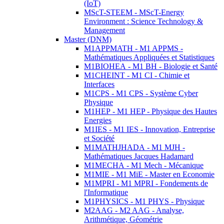
(IoT)
MScT-STEEM - MScT-Energy
Environment : Science Technology &
Management
Master (DNM)
M1APPMATH - M1 APPMS -
Mathématiques Appliquées et Statistiques
M1BIOHEA - M1 BH - Biologie et Santé
M1CHEINT - M1 CI - Chimie et
Interfaces
M1CPS - M1 CPS - Système Cyber
Physique
M1HEP - M1 HEP - Physique des Hautes
Energies
M1IES - M1 IES - Innovation, Entreprise
et Société
M1MATHJHADA - M1 MJH -
Mathématiques Jacques Hadamard
M1MECHA - M1 Mech - Mécanique
M1MIE - M1 MiE - Master en Economie
M1MPRI - M1 MPRI - Fondements de
l'Informatique
M1PHYSICS - M1 PHYS - Physique
M2AAG - M2 AAG - Analyse,
Arithmétique, Géométrie