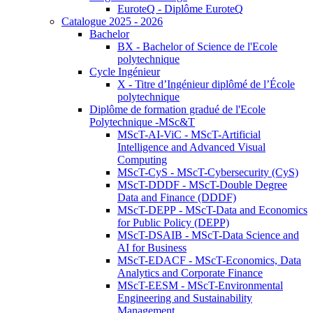
EuroteQ - Diplôme EuroteQ
Catalogue 2025 - 2026
Bachelor
BX - Bachelor of Science de l'Ecole
polytechnique
Cycle Ingénieur
X - Titre d’Ingénieur diplômé de l’École
polytechnique
Diplôme de formation gradué de l'Ecole
Polytechnique -MSc&T
MScT-AI-ViC - MScT-Artificial
Intelligence and Advanced Visual
Computing
MScT-CyS - MScT-Cybersecurity (CyS)
MScT-DDDF - MScT-Double Degree
Data and Finance (DDDF)
MScT-DEPP - MScT-Data and Economics
for Public Policy (DEPP)
MScT-DSAIB - MScT-Data Science and
AI for Business
MScT-EDACF - MScT-Economics, Data
Analytics and Corporate Finance
MScT-EESM - MScT-Environmental
Engineering and Sustainability
Management