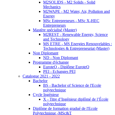
M2SOLIDS - M2 Solids - Solid
Mechanics
M2WAPE - M2 Water, Air, Pollution and
Energy
MSc Entrepreneurs - MSc X-HEC
Entrepreneurs
Mastère spécialisé (Master)
M2REST - Renewable Energy, Science
and Technology
MS ETRE - MS Energies Renouvelables :
Technologies & Entrepreneuriat (Master)
Non Diplomant
ND - Non Diplomant
Programme d'échange
EuroteQ - Diplôme EuroteQ
PEI - Echanges PEI
Catalogue 2021 - 2022
Bachelor
BS - Bachelor of Science de l'Ecole
polytechnique
Cycle Ingénieur
X - Titre d’Ingénieur diplômé de l’École
polytechnique
Diplôme de formation gradué de l'Ecole
Polytechnique -MSc&T