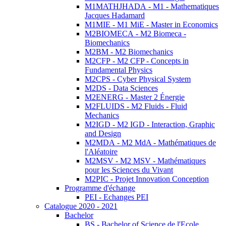
M1MATHJHADA - M1 - Mathematiques
Jacques Hadamard
M1MIE - M1 MiE - Master in Economics
M2BIOMECA - M2 Biomeca -
Biomechanics
M2BM - M2 Biomechanics
M2CFP - M2 CFP - Concepts in
Fundamental Physics
M2CPS - Cyber Physical System
M2DS - Data Sciences
M2ENERG - Master 2 Énergie
M2FLUIDS - M2 Fluids - Fluid
Mechanics
M2IGD - M2 IGD - Interaction, Graphic
and Design
M2MDA - M2 MdA - Mathématiques de
l'Aléatoire
M2MSV - M2 MSV - Mathématiques
pour les Sciences du Vivant
M2PIC - Projet Innovation Conception
Programme d'échange
PEI - Echanges PEI
Catalogue 2020 - 2021
Bachelor
BS - Bachelor of Science de l'Ecole