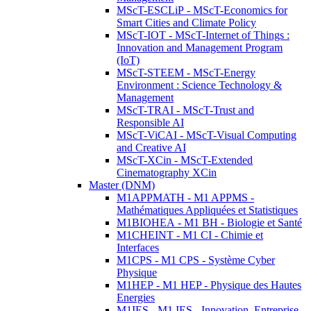
MScT-ESCLiP - MScT-Economics for
Smart Cities and Climate Policy
MScT-IOT - MScT-Internet of Things :
Innovation and Management Program
(IoT)
MScT-STEEM - MScT-Energy
Environment : Science Technology &
Management
MScT-TRAI - MScT-Trust and
Responsible AI
MScT-ViCAI - MScT-Visual Computing
and Creative AI
MScT-XCin - MScT-Extended
Cinematography XCin
Master (DNM)
M1APPMATH - M1 APPMS -
Mathématiques Appliquées et Statistiques
M1BIOHEA - M1 BH - Biologie et Santé
M1CHEINT - M1 CI - Chimie et
Interfaces
M1CPS - M1 CPS - Système Cyber
Physique
M1HEP - M1 HEP - Physique des Hautes
Energies
M1IES - M1 IES - Innovation, Entreprise