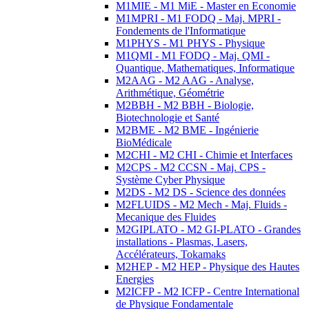
M1MIE - M1 MiE - Master en Economie
M1MPRI - M1 FODQ - Maj. MPRI -
Fondements de l'Informatique
M1PHYS - M1 PHYS - Physique
M1QMI - M1 FODQ - Maj. QMI -
Quantique, Mathematiques, Informatique
M2AAG - M2 AAG - Analyse,
Arithmétique, Géométrie
M2BBH - M2 BBH - Biologie,
Biotechnologie et Santé
M2BME - M2 BME - Ingénierie
BioMédicale
M2CHI - M2 CHI - Chimie et Interfaces
M2CPS - M2 CCSN - Maj. CPS -
Système Cyber Physique
M2DS - M2 DS - Science des données
M2FLUIDS - M2 Mech - Maj. Fluids -
Mecanique des Fluides
M2GIPLATO - M2 GI-PLATO - Grandes
installations - Plasmas, Lasers,
Accélérateurs, Tokamaks
M2HEP - M2 HEP - Physique des Hautes
Energies
M2ICFP - M2 ICFP - Centre International
de Physique Fondamentale