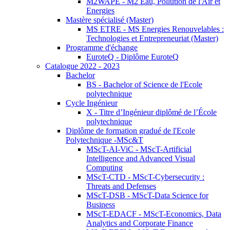
M2WAPE - M2 Eau, Pollution de l'Air et
Energies
Mastère spécialisé (Master)
MS ETRE - MS Energies Renouvelables :
Technologies et Entrepreneuriat (Master)
Programme d'échange
EuroteQ - Diplôme EuroteQ
Catalogue 2022 - 2023
Bachelor
BS - Bachelor of Science de l'Ecole
polytechnique
Cycle Ingénieur
X - Titre d’Ingénieur diplômé de l’École
polytechnique
Diplôme de formation gradué de l'Ecole
Polytechnique -MSc&T
MScT-AI-ViC - MScT-Artificial
Intelligence and Advanced Visual
Computing
MScT-CTD - MScT-Cybersecurity :
Threats and Defenses
MScT-DSB - MScT-Data Science for
Business
MScT-EDACF - MScT-Economics, Data
Analytics and Corporate Finance