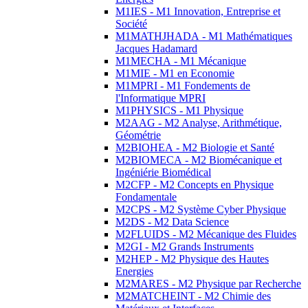
M1IES - M1 Innovation, Entreprise et
Société
M1MATHJHADA - M1 Mathématiques
Jacques Hadamard
M1MECHA - M1 Mécanique
M1MIE - M1 en Economie
M1MPRI - M1 Fondements de
l'Informatique MPRI
M1PHYSICS - M1 Physique
M2AAG - M2 Analyse, Arithmétique,
Géométrie
M2BIOHEA - M2 Biologie et Santé
M2BIOMECA - M2 Biomécanique et
Ingéniérie Biomédical
M2CFP - M2 Concepts en Physique
Fondamentale
M2CPS - M2 Système Cyber Physique
M2DS - M2 Data Science
M2FLUIDS - M2 Mécanique des Fluides
M2GI - M2 Grands Instruments
M2HEP - M2 Physique des Hautes
Energies
M2MARES - M2 Physique par Recherche
M2MATCHEINT - M2 Chimie des