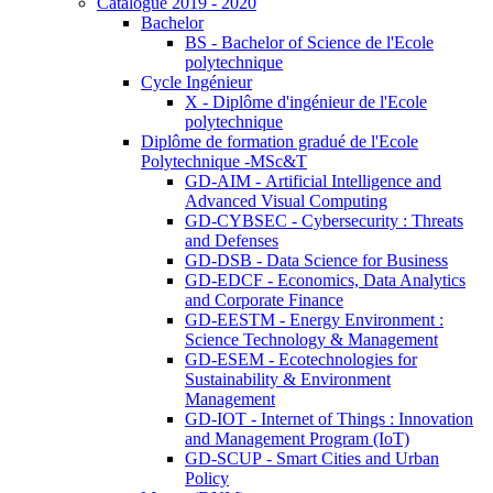
Catalogue 2019 - 2020
Bachelor
BS - Bachelor of Science de l'Ecole
polytechnique
Cycle Ingénieur
X - Diplôme d'ingénieur de l'Ecole
polytechnique
Diplôme de formation gradué de l'Ecole
Polytechnique -MSc&T
GD-AIM - Artificial Intelligence and
Advanced Visual Computing
GD-CYBSEC - Cybersecurity : Threats
and Defenses
GD-DSB - Data Science for Business
GD-EDCF - Economics, Data Analytics
and Corporate Finance
GD-EESTM - Energy Environment :
Science Technology & Management
GD-ESEM - Ecotechnologies for
Sustainability & Environment
Management
GD-IOT - Internet of Things : Innovation
and Management Program (IoT)
GD-SCUP - Smart Cities and Urban
Policy