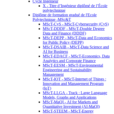
Cycle Ingénieur
X - Titre d’Ingénieur diplômé de l’École
polytechnique
Diplôme de formation gradué de l'Ecole
Polytechnique -MSc&T
MScT-CyS - MScT-Cybersecurity (CyS)
MScT-DDDF - MScT-Double Degree
Data and Finance (DDDF)
MScT-DEPP - MScT-Data and Economics
for Public Policy (DEPP)
MScT-DSAIB - MScT-Data Science and
AI for Business
MScT-EDACF - MScT-Economics, Data
Analytics and Corporate Finance
MScT-EESM - MScT-Environmental
Engineering and Sustainability
Management
MScT-IOT - MScT-Internet of Things :
Innovation and Management Program
(IoT)
MScT-LLGA - Track : Large Language
Models, Graphs and Applications
MScT-MaQI - AI for Markets and
Quantitative Investment (AI-MaQI)
MScT-STEEM - MScT-Energy