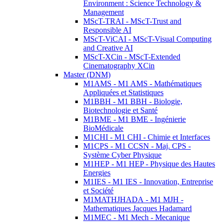
Environment : Science Technology &
Management
MScT-TRAI - MScT-Trust and
Responsible AI
MScT-ViCAI - MScT-Visual Computing
and Creative AI
MScT-XCin - MScT-Extended
Cinematography XCin
Master (DNM)
M1AMS - M1 AMS - Mathématiques
Appliquées et Statistiques
M1BBH - M1 BBH - Biologie,
Biotechnologie et Santé
M1BME - M1 BME - Ingénierie
BioMédicale
M1CHI - M1 CHI - Chimie et Interfaces
M1CPS - M1 CCSN - Maj. CPS -
Système Cyber Physique
M1HEP - M1 HEP - Physique des Hautes
Energies
M1IES - M1 IES - Innovation, Entreprise
et Société
M1MATHJHADA - M1 MJH -
Mathematiques Jacques Hadamard
M1MEC - M1 Mech - Mecanique