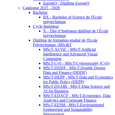
EuroteQ - Diplôme EuroteQ
Catalogue 2025 - 2026
Bachelor
BX - Bachelor of Science de l'Ecole
polytechnique
Cycle Ingénieur
X - Titre d’Ingénieur diplômé de l’École
polytechnique
Diplôme de formation gradué de l'Ecole
Polytechnique -MSc&T
MScT-AI-ViC - MScT-Artificial
Intelligence and Advanced Visual
Computing
MScT-CyS - MScT-Cybersecurity (CyS)
MScT-DDDF - MScT-Double Degree
Data and Finance (DDDF)
MScT-DEPP - MScT-Data and Economics
for Public Policy (DEPP)
MScT-DSAIB - MScT-Data Science and
AI for Business
MScT-EDACF - MScT-Economics, Data
Analytics and Corporate Finance
MScT-EESM - MScT-Environmental
Engineering and Sustainability
Management