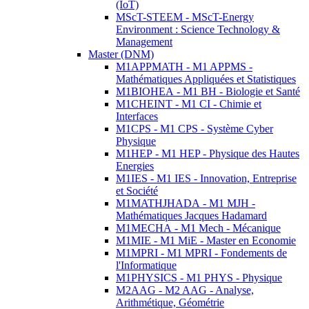
(IoT)
MScT-STEEM - MScT-Energy
Environment : Science Technology &
Management
Master (DNM)
M1APPMATH - M1 APPMS -
Mathématiques Appliquées et Statistiques
M1BIOHEA - M1 BH - Biologie et Santé
M1CHEINT - M1 CI - Chimie et
Interfaces
M1CPS - M1 CPS - Système Cyber
Physique
M1HEP - M1 HEP - Physique des Hautes
Energies
M1IES - M1 IES - Innovation, Entreprise
et Société
M1MATHJHADA - M1 MJH -
Mathématiques Jacques Hadamard
M1MECHA - M1 Mech - Mécanique
M1MIE - M1 MiE - Master en Economie
M1MPRI - M1 MPRI - Fondements de
l'Informatique
M1PHYSICS - M1 PHYS - Physique
M2AAG - M2 AAG - Analyse,
Arithmétique, Géométrie