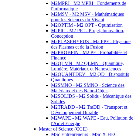
M2MPRI - M2 MPRI - Fondements de
l'Informatique
M2MSV - M2 MSV - Mathématiques
pour les Sciences du Vivant
M2OPTIM - M2 OPT - Optimisation
M2PIC - M2 PIC - Projet, Innovation,
Conception
M2PLASPHYFUS - M2 PPF - Physique
des Plasmas et de la Fusion
M2PROBFIN - M2 PF - Probabilités et
Finance
M2QLMN - M2 QLMN - Quantique,
Lumière, Matériaux et Nanosciences
M2QUANTDEV - M2 QD - Dispositifs
Quantiques
M2SMNO - M2 SMNO - Science des
Matériaux et des Nano-Objets
M2SOLIDS - M2 Solids - Mécanique des
Solides
M2TRADD - M2 TraDD - Transport et
Développement Durable
M2WAPE - M2 WAPE - Eau, Pollution de
l'Air et Energie
Master of Science (CGE)
MSc Entrepreneurs - MSc X-HEC