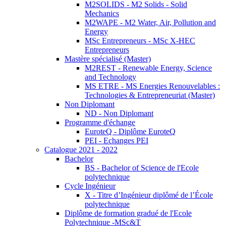
M2SOLIDS - M2 Solids - Solid
Mechanics
M2WAPE - M2 Water, Air, Pollution and
Energy
MSc Entrepreneurs - MSc X-HEC
Entrepreneurs
Mastère spécialisé (Master)
M2REST - Renewable Energy, Science
and Technology
MS ETRE - MS Energies Renouvelables :
Technologies & Entrepreneuriat (Master)
Non Diplomant
ND - Non Diplomant
Programme d'échange
EuroteQ - Diplôme EuroteQ
PEI - Echanges PEI
Catalogue 2021 - 2022
Bachelor
BS - Bachelor of Science de l'Ecole
polytechnique
Cycle Ingénieur
X - Titre d’Ingénieur diplômé de l’École
polytechnique
Diplôme de formation gradué de l'Ecole
Polytechnique -MSc&T