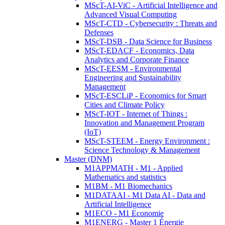
MScT-AI-ViC - Artificial Intelligence and
Advanced Visual Computing
MScT-CTD - Cybersecurity : Threats and
Defenses
MScT-DSB - Data Science for Business
MScT-EDACF - Economics, Data
Analytics and Corporate Finance
MScT-EESM - Environmental
Engineering and Sustainability
Management
MScT-ESCLiP - Economics for Smart
Cities and Climate Policy
MScT-IOT - Internet of Things :
Innovation and Management Program
(IoT)
MScT-STEEM - Energy Environment :
Science Technology & Management
Master (DNM)
M1APPMATH - M1 - Applied
Mathematics and statistics
M1BM - M1 Biomechanics
M1DATAAI - M1 Data AI - Data and
Artificial Intelligence
M1ECO - M1 Economie
M1ENERG - Master 1 Énergie