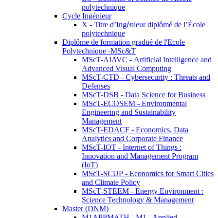
polytechnique
Cycle Ingénieur
X - Titre d’Ingénieur diplômé de l’École
polytechnique
Diplôme de formation gradué de l'Ecole
Polytechnique -MSc&T
MScT-AIAVC - Artificial Intelligence and
Advanced Visual Computing
MScT-CTD - Cybersecurity : Threats and
Defenses
MScT-DSB - Data Science for Business
MScT-ECOSEM - Environmental
Engineering and Sustainability
Management
MScT-EDACF - Economics, Data
Analytics and Corporate Finance
MScT-IOT - Internet of Things :
Innovation and Management Program
(IoT)
MScT-SCUP - Economics for Smart Cities
and Climate Policy
MScT-STEEM - Energy Environment :
Science Technology & Management
Master (DNM)
M1APPMATH - M1 - Applied