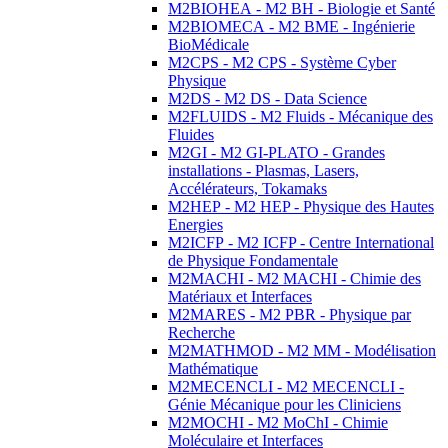
M2BIOHEA - M2 BH - Biologie et Santé
M2BIOMECA - M2 BME - Ingénierie
BioMédicale
M2CPS - M2 CPS - Système Cyber
Physique
M2DS - M2 DS - Data Science
M2FLUIDS - M2 Fluids - Mécanique des
Fluides
M2GI - M2 GI-PLATO - Grandes
installations - Plasmas, Lasers,
Accélérateurs, Tokamaks
M2HEP - M2 HEP - Physique des Hautes
Energies
M2ICFP - M2 ICFP - Centre International
de Physique Fondamentale
M2MACHI - M2 MACHI - Chimie des
Matériaux et Interfaces
M2MARES - M2 PBR - Physique par
Recherche
M2MATHMOD - M2 MM - Modélisation
Mathématique
M2MECENCLI - M2 MECENCLI -
Génie Mécanique pour les Cliniciens
M2MOCHI - M2 MoChI - Chimie
Moléculaire et Interfaces