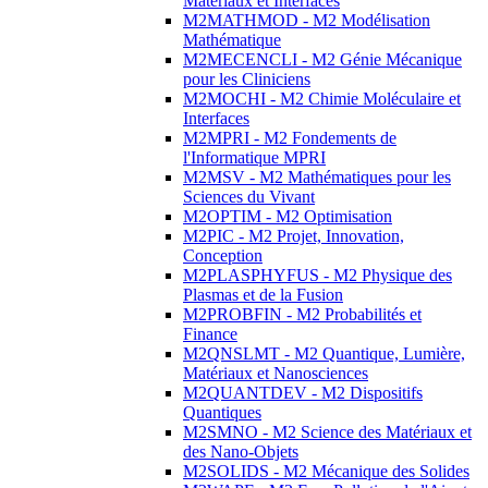
Matériaux et Interfaces
M2MATHMOD - M2 Modélisation
Mathématique
M2MECENCLI - M2 Génie Mécanique
pour les Cliniciens
M2MOCHI - M2 Chimie Moléculaire et
Interfaces
M2MPRI - M2 Fondements de
l'Informatique MPRI
M2MSV - M2 Mathématiques pour les
Sciences du Vivant
M2OPTIM - M2 Optimisation
M2PIC - M2 Projet, Innovation,
Conception
M2PLASPHYFUS - M2 Physique des
Plasmas et de la Fusion
M2PROBFIN - M2 Probabilités et
Finance
M2QNSLMT - M2 Quantique, Lumière,
Matériaux et Nanosciences
M2QUANTDEV - M2 Dispositifs
Quantiques
M2SMNO - M2 Science des Matériaux et
des Nano-Objets
M2SOLIDS - M2 Mécanique des Solides