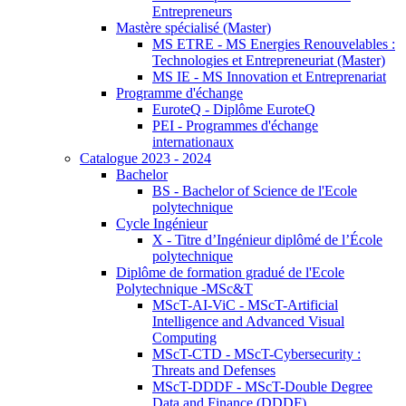
Entrepreneurs
Mastère spécialisé (Master)
MS ETRE - MS Energies Renouvelables :
Technologies et Entrepreneuriat (Master)
MS IE - MS Innovation et Entreprenariat
Programme d'échange
EuroteQ - Diplôme EuroteQ
PEI - Programmes d'échange
internationaux
Catalogue 2023 - 2024
Bachelor
BS - Bachelor of Science de l'Ecole
polytechnique
Cycle Ingénieur
X - Titre d’Ingénieur diplômé de l’École
polytechnique
Diplôme de formation gradué de l'Ecole
Polytechnique -MSc&T
MScT-AI-ViC - MScT-Artificial
Intelligence and Advanced Visual
Computing
MScT-CTD - MScT-Cybersecurity :
Threats and Defenses
MScT-DDDF - MScT-Double Degree
Data and Finance (DDDF)