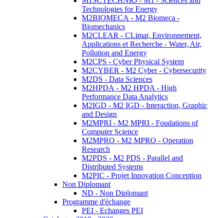
M1SCTECHNRJ - M1 - Sciences and
Technologies for Energy
M2BIOMECA - M2 Biomeca -
Biomechanics
M2CLEAR - CLimat, Environnement,
Applications et Recherche - Water, Air,
Pollution and Energy
M2CPS - Cyber Physical System
M2CYBER - M2 Cyber - Cybersecurity
M2DS - Data Sciences
M2HPDA - M2 HPDA - High
Performance Data Analytics
M2IGD - M2 IGD - Interaction, Graphic
and Design
M2MPRI - M2 MPRI - Foudations of
Computer Science
M2MPRO - M2 MPRO - Operation
Research
M2PDS - M2 PDS - Parallel and
Distributed Systems
M2PIC - Projet Innovation Conception
Non Diplomant
ND - Non Diplomant
Programme d'échange
PEI - Echanges PEI