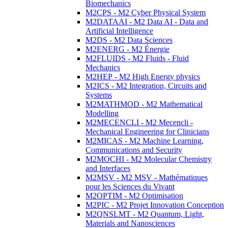
Biomechanics
M2CPS - M2 Cyber Physical System
M2DATAAI - M2 Data AI - Data and
Artificial Intelligence
M2DS - M2 Data Sciences
M2ENERG - M2 Énergie
M2FLUIDS - M2 Fluids - Fluid
Mechanics
M2HEP - M2 High Energy physics
M2ICS - M2 Integration, Circuits and
Systems
M2MATHMOD - M2 Mathematical
Modelling
M2MECENCLI - M2 Mecencli -
Mechanical Engineering for Clinicians
M2MICAS - M2 Machine Learning,
Communications and Security
M2MOCHI - M2 Molecular Chemistry
and Interfaces
M2MSV - M2 MSV - Mathématiques
pour les Sciences du Vivant
M2OPTIM - M2 Optimisation
M2PIC - M2 Projet Innovation Conception
M2QNSLMT - M2 Quantum, Light,
Materials and Nanosciences