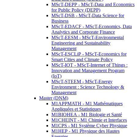
MScT-DEPP - MScT-Data and Economics
for Public Policy (DEPP)
MScT-DSB - MScT-Data Science for
Business
MScT-EDACF - MScT-Economics, Data
Analytics and Corporate Finance
MScT-EESM - MScT-Environmental
Engineering and Sustainability
Management
MScT-ESCLiP - MScT-Economics for
Smart Cities and Climate Policy
MScT-IOT - MScT-Internet of Things :
Innovation and Management Program
(IoT)
MScT-STEEM - MScT-Energy
Environment : Science Technology &
Management
Master (DNM)
M1APPMATH - M1 Mathématiques
Appliquées et Statistiques
M1BIOHEA - M1 Biologie et Santé
M1CHEINT - M1 Chimie et Interfaces
M1CPS - M1 Système Cyber Physique
M1HEP - M1 Physique des Hautes
Energies