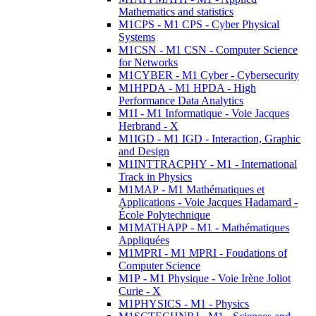
Mathematics and statistics
M1CPS - M1 CPS - Cyber Physical
Systems
M1CSN - M1 CSN - Computer Science
for Networks
M1CYBER - M1 Cyber - Cybersecurity
M1HPDA - M1 HPDA - High
Performance Data Analytics
M1I - M1 Informatique - Voie Jacques
Herbrand - X
M1IGD - M1 IGD - Interaction, Graphic
and Design
M1INTTRACPHY - M1 - International
Track in Physics
M1MAP - M1 Mathématiques et
Applications - Voie Jacques Hadamard -
École Polytechnique
M1MATHAPP - M1 - Mathématiques
Appliquées
M1MPRI - M1 MPRI - Foudations of
Computer Science
M1P - M1 Physique - Voie Irène Joliot
Curie - X
M1PHYSICS - M1 - Physics