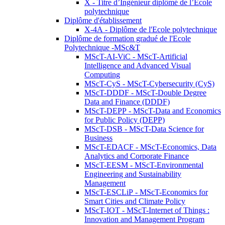
X - Titre d’Ingénieur diplômé de l’École
polytechnique
Diplôme d'établissement
X-4A - Diplôme de l'Ecole polytechnique
Diplôme de formation gradué de l'Ecole
Polytechnique -MSc&T
MScT-AI-ViC - MScT-Artificial
Intelligence and Advanced Visual
Computing
MScT-CyS - MScT-Cybersecurity (CyS)
MScT-DDDF - MScT-Double Degree
Data and Finance (DDDF)
MScT-DEPP - MScT-Data and Economics
for Public Policy (DEPP)
MScT-DSB - MScT-Data Science for
Business
MScT-EDACF - MScT-Economics, Data
Analytics and Corporate Finance
MScT-EESM - MScT-Environmental
Engineering and Sustainability
Management
MScT-ESCLiP - MScT-Economics for
Smart Cities and Climate Policy
MScT-IOT - MScT-Internet of Things :
Innovation and Management Program