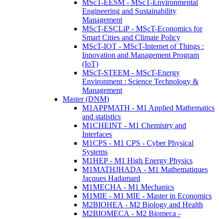
MScT-EESM - MScT-Environmental
Engineering and Sustainability
Management
MScT-ESCLiP - MScT-Economics for
Smart Cities and Climate Policy
MScT-IOT - MScT-Internet of Things :
Innovation and Management Program
(IoT)
MScT-STEEM - MScT-Energy
Environment : Science Technology &
Management
Master (DNM)
M1APPMATH - M1 Applied Mathematics
and statistics
M1CHEINT - M1 Chemistry and
Interfaces
M1CPS - M1 CPS - Cyber Physical
Systems
M1HEP - M1 High Energy Physics
M1MATHJHADA - M1 Mathematiques
Jacques Hadamard
M1MECHA - M1 Mechanics
M1MIE - M1 MIE - Master in Economics
M2BIOHEA - M2 Biology and Health
M2BIOMECA - M2 Biomeca -