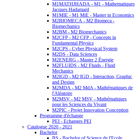
M1MATHJHADA - M1 - Mathematiques
Jacques Hadamard
M1MIE - M1 MiE - Master in Economics
M2BIOMECA - M2 Biomeca -
Biomechanics
M2BM - M2 Biomechanics
M2CFP - M2 CFP - Concepts in
Fundamental Physics
M2CPS - Cyber Physical System
M2DS - Data Sciences
M2ENERG - Master 2 Énergie
M2FLUIDS - M2 Fluids - Fluid
Mechanics
M2IGD - M2 IGD - Interaction, Graphic
and Design
M2MDA - M2 MdA - Mathématiques de
l'Aléatoire
M2MSV - M2 MSV - Mathématiques
pour les Sciences du Vivant
M2PIC - Projet Innovation Conception
Programme d'échange
PEI - Echanges PEI
Catalogue 2020 - 2021
Bachelor
BS - Bachelor of Science de l'Ecole