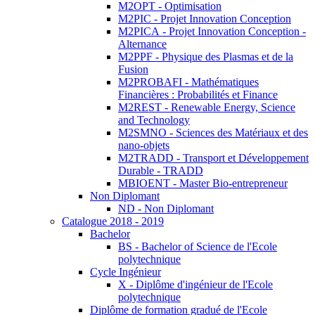
M2OPT - Optimisation
M2PIC - Projet Innovation Conception
M2PICA - Projet Innovation Conception -
Alternance
M2PPF - Physique des Plasmas et de la
Fusion
M2PROBAFI - Mathématiques
Financières : Probabilités et Finance
M2REST - Renewable Energy, Science
and Technology
M2SMNO - Sciences des Matériaux et des
nano-objets
M2TRADD - Transport et Développement
Durable - TRADD
MBIOENT - Master Bio-entrepreneur
Non Diplomant
ND - Non Diplomant
Catalogue 2018 - 2019
Bachelor
BS - Bachelor of Science de l'Ecole
polytechnique
Cycle Ingénieur
X - Diplôme d'ingénieur de l'Ecole
polytechnique
Diplôme de formation gradué de l'Ecole