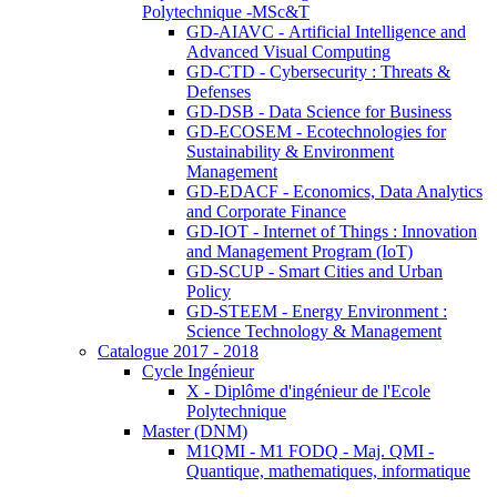
Polytechnique -MSc&T
GD-AIAVC - Artificial Intelligence and
Advanced Visual Computing
GD-CTD - Cybersecurity : Threats &
Defenses
GD-DSB - Data Science for Business
GD-ECOSEM - Ecotechnologies for
Sustainability & Environment
Management
GD-EDACF - Economics, Data Analytics
and Corporate Finance
GD-IOT - Internet of Things : Innovation
and Management Program (IoT)
GD-SCUP - Smart Cities and Urban
Policy
GD-STEEM - Energy Environment :
Science Technology & Management
Catalogue 2017 - 2018
Cycle Ingénieur
X - Diplôme d'ingénieur de l'Ecole
Polytechnique
Master (DNM)
M1QMI - M1 FODQ - Maj. QMI -
Quantique, mathematiques, informatique