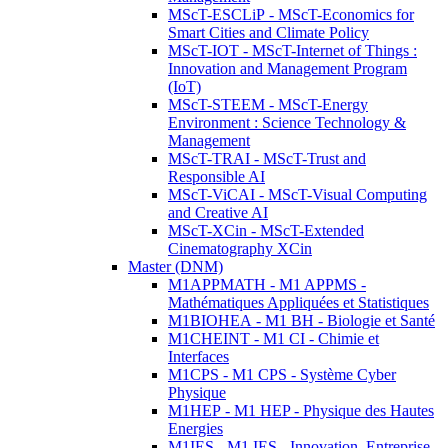
MScT-ESCLiP - MScT-Economics for
Smart Cities and Climate Policy
MScT-IOT - MScT-Internet of Things :
Innovation and Management Program
(IoT)
MScT-STEEM - MScT-Energy
Environment : Science Technology &
Management
MScT-TRAI - MScT-Trust and
Responsible AI
MScT-ViCAI - MScT-Visual Computing
and Creative AI
MScT-XCin - MScT-Extended
Cinematography XCin
Master (DNM)
M1APPMATH - M1 APPMS -
Mathématiques Appliquées et Statistiques
M1BIOHEA - M1 BH - Biologie et Santé
M1CHEINT - M1 CI - Chimie et
Interfaces
M1CPS - M1 CPS - Système Cyber
Physique
M1HEP - M1 HEP - Physique des Hautes
Energies
M1IES - M1 IES - Innovation, Entreprise