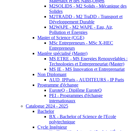
Matériaux et des Nano-Objets
M2SOLIDS - M2 Solids - Mécanique des
Solides
M2TRADD - M2 TraDD - Transport et
Développement Durable
M2WAPE - M2 WAPE - Eau, Air,
Pollution et Énergies
Master of Science (CGE)
MSc Entrepreneurs - MSc X-HEC
Entrepreneurs
Mastère spécialisé (Master)
MS ETRE - MS Energies Renouvelables :
Technologies et Entrepreneuriat (Master)
MS IE - MS Innovation et Entreprenariat
Non Diplomant
AUD_IPParis - AUDITEURS - IP Paris
Programme d'échange
EuroteQ - Diplôme EuroteQ
PEI - Programmes d'échange
internationaux
Catalogue 2024 - 2025
Bachelor
BX - Bachelor of Science de l'Ecole
polytechnique
Cycle Ingénieur