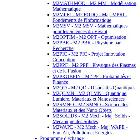
M2MATHMOD - M2 MM - Modélisation
Mathématique
M2MPRI - M2 FODQ - Maj. MPRI -
Fondements de l'Informatique
M2MSV - M2 MSV - Mathématiques
pour les Sciences du Vivant
M2OPTIM - M2 OPT - Optimisation
M2PBR - M2 PBR - Physique par
Recherche
M2PIC - M2 PIC - Projet Innovation
Conception
M2PPF - M2 PPF - Physique des Plasmas
et de la Fusion
M2PROBFIN - M2 PF - Probabilités et
Finance
M2QD - M2 QD - Dispositifs Quantiques
M2QLMN - M2 QLMN - Quantique,
Lumiere, Materiaux et Nanosciences
M2SMNO - M2 SMNO - Science des
Materiaux et des Nano-Objets
M2SOLIDS - M2 Mech - Maj. Solids -
Mecanique des Solides
M2WAPE - M2 Mech - Maj. WAPE -
Eau, Air, Pollution et Energies
Programme d'échange