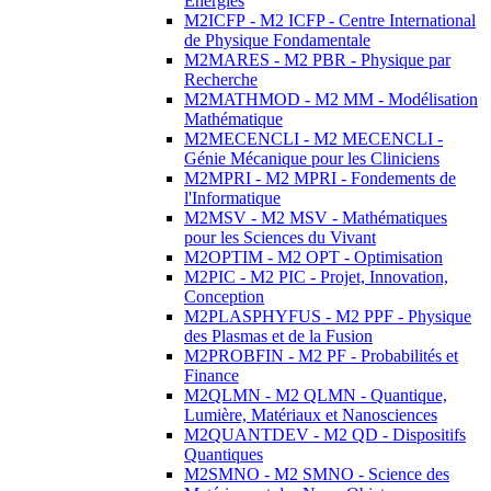
Energies
M2ICFP - M2 ICFP - Centre International
de Physique Fondamentale
M2MARES - M2 PBR - Physique par
Recherche
M2MATHMOD - M2 MM - Modélisation
Mathématique
M2MECENCLI - M2 MECENCLI -
Génie Mécanique pour les Cliniciens
M2MPRI - M2 MPRI - Fondements de
l'Informatique
M2MSV - M2 MSV - Mathématiques
pour les Sciences du Vivant
M2OPTIM - M2 OPT - Optimisation
M2PIC - M2 PIC - Projet, Innovation,
Conception
M2PLASPHYFUS - M2 PPF - Physique
des Plasmas et de la Fusion
M2PROBFIN - M2 PF - Probabilités et
Finance
M2QLMN - M2 QLMN - Quantique,
Lumière, Matériaux et Nanosciences
M2QUANTDEV - M2 QD - Dispositifs
Quantiques
M2SMNO - M2 SMNO - Science des