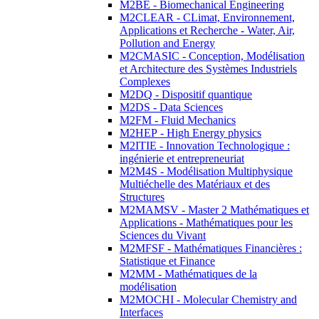
M2BE - Biomechanical Engineering
M2CLEAR - CLimat, Environnement,
Applications et Recherche - Water, Air,
Pollution and Energy
M2CMASIC - Conception, Modélisation
et Architecture des Systèmes Industriels
Complexes
M2DQ - Dispositif quantique
M2DS - Data Sciences
M2FM - Fluid Mechanics
M2HEP - High Energy physics
M2ITIE - Innovation Technologique :
ingénierie et entrepreneuriat
M2M4S - Modélisation Multiphysique
Multiéchelle des Matériaux et des
Structures
M2MAMSV - Master 2 Mathématiques et
Applications - Mathématiques pour les
Sciences du Vivant
M2MFSF - Mathématiques Financières :
Statistique et Finance
M2MM - Mathématiques de la
modélisation
M2MOCHI - Molecular Chemistry and
Interfaces