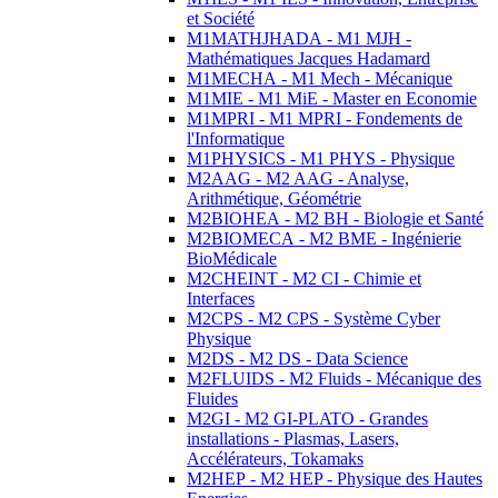
et Société
M1MATHJHADA - M1 MJH -
Mathématiques Jacques Hadamard
M1MECHA - M1 Mech - Mécanique
M1MIE - M1 MiE - Master en Economie
M1MPRI - M1 MPRI - Fondements de
l'Informatique
M1PHYSICS - M1 PHYS - Physique
M2AAG - M2 AAG - Analyse,
Arithmétique, Géométrie
M2BIOHEA - M2 BH - Biologie et Santé
M2BIOMECA - M2 BME - Ingénierie
BioMédicale
M2CHEINT - M2 CI - Chimie et
Interfaces
M2CPS - M2 CPS - Système Cyber
Physique
M2DS - M2 DS - Data Science
M2FLUIDS - M2 Fluids - Mécanique des
Fluides
M2GI - M2 GI-PLATO - Grandes
installations - Plasmas, Lasers,
Accélérateurs, Tokamaks
M2HEP - M2 HEP - Physique des Hautes