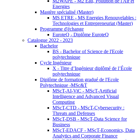
M2WAPE - M2 Eau, Pollution de l'Air et
Energies
Mastère spécialisé (Master)
MS ETRE - MS Energies Renouvelables :
Technologies et Entrepreneuriat (Master)
Programme d'échange
EuroteQ - Diplôme EuroteQ
Catalogue 2022 - 2023
Bachelor
BS - Bachelor of Science de l'Ecole
polytechnique
Cycle Ingénieur
X - Titre d’Ingénieur diplômé de l’École
polytechnique
Diplôme de formation gradué de l'Ecole
Polytechnique -MSc&T
MScT-AI-ViC - MScT-Artificial
Intelligence and Advanced Visual
Computing
MScT-CTD - MScT-Cybersecurity :
Threats and Defenses
MScT-DSB - MScT-Data Science for
Business
MScT-EDACF - MScT-Economics, Data
Analytics and Corporate Finance