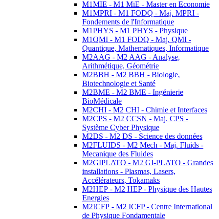
M1MIE - M1 MiE - Master en Economie
M1MPRI - M1 FODQ - Maj. MPRI -
Fondements de l'Informatique
M1PHYS - M1 PHYS - Physique
M1QMI - M1 FODQ - Maj. QMI -
Quantique, Mathematiques, Informatique
M2AAG - M2 AAG - Analyse,
Arithmétique, Géométrie
M2BBH - M2 BBH - Biologie,
Biotechnologie et Santé
M2BME - M2 BME - Ingénierie
BioMédicale
M2CHI - M2 CHI - Chimie et Interfaces
M2CPS - M2 CCSN - Maj. CPS -
Système Cyber Physique
M2DS - M2 DS - Science des données
M2FLUIDS - M2 Mech - Maj. Fluids -
Mecanique des Fluides
M2GIPLATO - M2 GI-PLATO - Grandes
installations - Plasmas, Lasers,
Accélérateurs, Tokamaks
M2HEP - M2 HEP - Physique des Hautes
Energies
M2ICFP - M2 ICFP - Centre International
de Physique Fondamentale