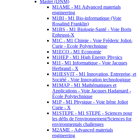
Master (DNM)
M1AME - M1 Advanced materials
engineering
M1BI - M1 Bio-informatique (Voie
Rosalind Franklin)
M1BS - M1 Biologie-Santé - Voie Boris
Ephrussi-X
M1C - M1 Chimie - Voie Fréderic Joliot-
Curie - Ecole Polytechnique
M1ECO - M1 Economie
M1HEP - M1 High Energy Physics
M1I - M1 Informatique - Voie Jacques
Herbrand - X
M1IESVIT - M1 Innovation, Entreprise, et
Société - Voie Innovation technologique
M1MAP - M1 Mathématiques et
Applications - Voie Jacques Hadamard -
École Polytechnique
M1P - M1 Physique - Voie Irène Joliot
Curie - X
M1STEPE - M1 STEPE - Sciences pour
les défis de l'environnement/Sciences for
environmentals challenges
M2AME - Advanced materials
engineering