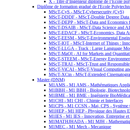
X - Titre d’Ingénieur diplômé de l’École po
Diplôme de formation gradué de l'Ecole Polytec
MScT-CyS - MScT-Cybersecurity (CyS)
MScT-DDDF - MScT-Double Degree Data 
MScT-DEPP - MScT-Data and Economics fo
MScT-DSAIB - MScT-Data Science and AI 
MScT-EDACF - MScT-Economics, Data Anal
MScT-EESM - MScT-Environmental Enginee
MScT-IOT - MScT-Internet of Things : Inn
MScT-LLGA - Track : Large Language Mode
MScT-MaQI - AI for Markets and Quantitat
MScT-STEEM - MScT-Energy Environment 
MScT-TRAI - MScT-Trust and Responsible
MScT-ViCAI - MScT-Visual Computing and
MScT-XCin - MScT-Extended Cinematogr
Master (DNM)
M1AMS - M1 AMS - Mathématiques Appliqué
M1BBH - M1 BBH - Biologie, Biotechnolog
M1BME - M1 BME - Ingénierie BioMédica
M1CHI - M1 CHI - Chimie et Interfaces
M1CPS - M1 CCSN - Maj. CPS - Système 
M1HEP - M1 HEP - Physique des Hautes E
M1IES - M1 IES - Innovation, Entreprise et
M1MATHJHADA - M1 MJH - Mathematiqu
M1MEC - M1 Mech - Mecanique