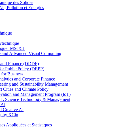
nique des Solides
, Pollution et Energies
chnique
lytechnique
hnique -MSc&T
ce and Advanced Visual Computing
and Finance (DDDF)
r Public Policy (DEPP)
for Business
ytics and Corporate Finance
ring and Sustainability Management
Cities and Climate Policy
ovation and Management Program (IoT)
: Science Technology & Management
 AI
 Creative AI
aphy XCin
ppliquées et Statistiques