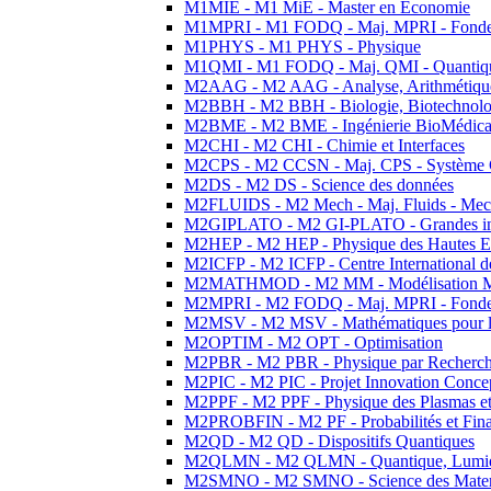
M1MIE - M1 MiE - Master en Economie
M1MPRI - M1 FODQ - Maj. MPRI - Fondeme
M1PHYS - M1 PHYS - Physique
M1QMI - M1 FODQ - Maj. QMI - Quantique
M2AAG - M2 AAG - Analyse, Arithmétique
M2BBH - M2 BBH - Biologie, Biotechnolog
M2BME - M2 BME - Ingénierie BioMédica
M2CHI - M2 CHI - Chimie et Interfaces
M2CPS - M2 CCSN - Maj. CPS - Système 
M2DS - M2 DS - Science des données
M2FLUIDS - M2 Mech - Maj. Fluids - Meca
M2GIPLATO - M2 GI-PLATO - Grandes instal
M2HEP - M2 HEP - Physique des Hautes E
M2ICFP - M2 ICFP - Centre International 
M2MATHMOD - M2 MM - Modélisation M
M2MPRI - M2 FODQ - Maj. MPRI - Fondeme
M2MSV - M2 MSV - Mathématiques pour le
M2OPTIM - M2 OPT - Optimisation
M2PBR - M2 PBR - Physique par Recherc
M2PIC - M2 PIC - Projet Innovation Conce
M2PPF - M2 PPF - Physique des Plasmas et
M2PROBFIN - M2 PF - Probabilités et Fin
M2QD - M2 QD - Dispositifs Quantiques
M2QLMN - M2 QLMN - Quantique, Lumiere
M2SMNO - M2 SMNO - Science des Materi