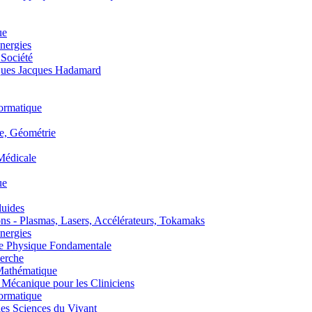
ue
nergies
 Société
es Jacques Hadamard
ormatique
, Géométrie
édicale
ue
uides
s - Plasmas, Lasers, Accélérateurs, Tokamaks
nergies
de Physique Fondamentale
erche
athématique
anique pour les Cliniciens
ormatique
s Sciences du Vivant