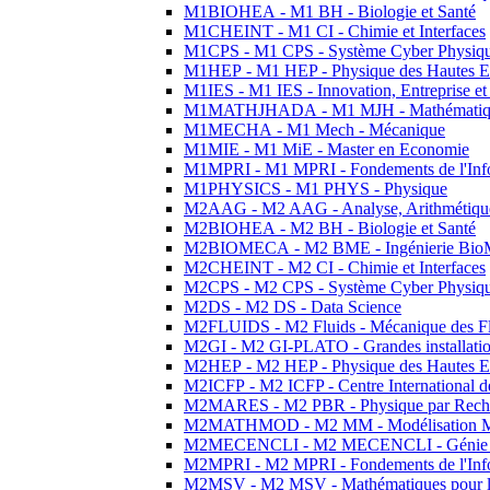
M1BIOHEA - M1 BH - Biologie et Santé
M1CHEINT - M1 CI - Chimie et Interfaces
M1CPS - M1 CPS - Système Cyber Physiq
M1HEP - M1 HEP - Physique des Hautes E
M1IES - M1 IES - Innovation, Entreprise et
M1MATHJHADA - M1 MJH - Mathématiqu
M1MECHA - M1 Mech - Mécanique
M1MIE - M1 MiE - Master en Economie
M1MPRI - M1 MPRI - Fondements de l'Inf
M1PHYSICS - M1 PHYS - Physique
M2AAG - M2 AAG - Analyse, Arithmétique
M2BIOHEA - M2 BH - Biologie et Santé
M2BIOMECA - M2 BME - Ingénierie BioM
M2CHEINT - M2 CI - Chimie et Interfaces
M2CPS - M2 CPS - Système Cyber Physiq
M2DS - M2 DS - Data Science
M2FLUIDS - M2 Fluids - Mécanique des Fl
M2GI - M2 GI-PLATO - Grandes installation
M2HEP - M2 HEP - Physique des Hautes E
M2ICFP - M2 ICFP - Centre International 
M2MARES - M2 PBR - Physique par Rech
M2MATHMOD - M2 MM - Modélisation M
M2MECENCLI - M2 MECENCLI - Génie Méc
M2MPRI - M2 MPRI - Fondements de l'Inf
M2MSV - M2 MSV - Mathématiques pour le