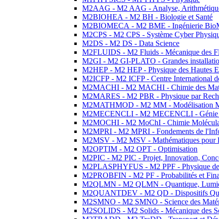
M2AAG - M2 AAG - Analyse, Arithmétique
M2BIOHEA - M2 BH - Biologie et Santé
M2BIOMECA - M2 BME - Ingénierie BioM
M2CPS - M2 CPS - Système Cyber Physiq
M2DS - M2 DS - Data Science
M2FLUIDS - M2 Fluids - Mécanique des Fl
M2GI - M2 GI-PLATO - Grandes installation
M2HEP - M2 HEP - Physique des Hautes E
M2ICFP - M2 ICFP - Centre International 
M2MACHI - M2 MACHI - Chimie des Matéri
M2MARES - M2 PBR - Physique par Rech
M2MATHMOD - M2 MM - Modélisation M
M2MECENCLI - M2 MECENCLI - Génie Méc
M2MOCHI - M2 MoChI - Chimie Moléculaire
M2MPRI - M2 MPRI - Fondements de l'Inf
M2MSV - M2 MSV - Mathématiques pour le
M2OPTIM - M2 OPT - Optimisation
M2PIC - M2 PIC - Projet, Innovation, Conc
M2PLASPHYFUS - M2 PPF - Physique des P
M2PROBFIN - M2 PF - Probabilités et Fin
M2QLMN - M2 QLMN - Quantique, Lumière
M2QUANTDEV - M2 QD - Dispositifs Qua
M2SMNO - M2 SMNO - Science des Matéri
M2SOLIDS - M2 Solids - Mécanique des So