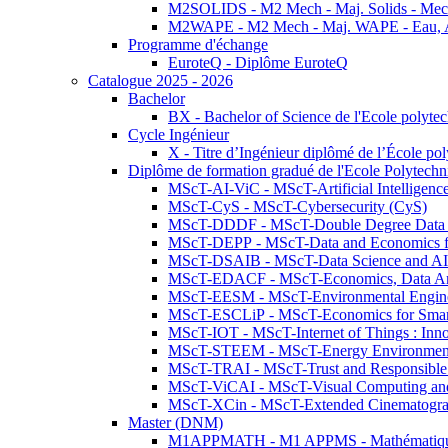
M2SOLIDS - M2 Mech - Maj. Solids - Meca
M2WAPE - M2 Mech - Maj. WAPE - Eau, Air
Programme d'échange
EuroteQ - Diplôme EuroteQ
Catalogue 2025 - 2026
Bachelor
BX - Bachelor of Science de l'Ecole polyte
Cycle Ingénieur
X - Titre d’Ingénieur diplômé de l’École po
Diplôme de formation gradué de l'Ecole Polytec
MScT-AI-ViC - MScT-Artificial Intelligen
MScT-CyS - MScT-Cybersecurity (CyS)
MScT-DDDF - MScT-Double Degree Data 
MScT-DEPP - MScT-Data and Economics fo
MScT-DSAIB - MScT-Data Science and AI 
MScT-EDACF - MScT-Economics, Data Anal
MScT-EESM - MScT-Environmental Enginee
MScT-ESCLiP - MScT-Economics for Smart 
MScT-IOT - MScT-Internet of Things : Inn
MScT-STEEM - MScT-Energy Environment 
MScT-TRAI - MScT-Trust and Responsible
MScT-ViCAI - MScT-Visual Computing and
MScT-XCin - MScT-Extended Cinematogr
Master (DNM)
M1APPMATH - M1 APPMS - Mathématiques A