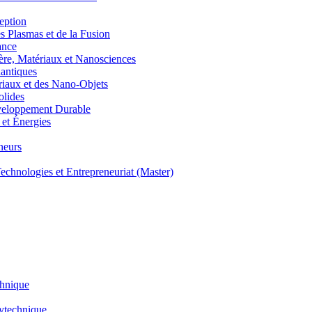
eption
lasmas et de la Fusion
ance
, Matériaux et Nanosciences
ntiques
aux et des Nano-Objets
lides
eloppement Durable
et Énergies
neurs
hnologies et Entrepreneuriat (Master)
chnique
lytechnique