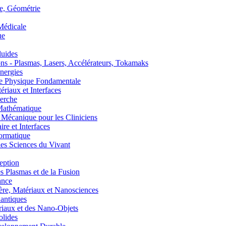
, Géométrie
édicale
ue
uides
s - Plasmas, Lasers, Accélérateurs, Tokamaks
nergies
de Physique Fondamentale
aux et Interfaces
erche
athématique
anique pour les Cliniciens
 et Interfaces
ormatique
s Sciences du Vivant
eption
lasmas et de la Fusion
ance
, Matériaux et Nanosciences
ntiques
aux et des Nano-Objets
lides