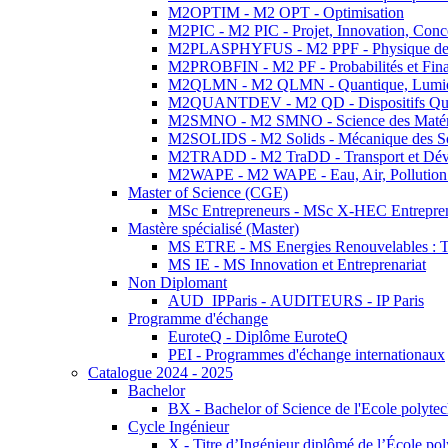
M2OPTIM - M2 OPT - Optimisation
M2PIC - M2 PIC - Projet, Innovation, Conc
M2PLASPHYFUS - M2 PPF - Physique des P
M2PROBFIN - M2 PF - Probabilités et Fin
M2QLMN - M2 QLMN - Quantique, Lumière
M2QUANTDEV - M2 QD - Dispositifs Qua
M2SMNO - M2 SMNO - Science des Matéri
M2SOLIDS - M2 Solids - Mécanique des So
M2TRADD - M2 TraDD - Transport et Dév
M2WAPE - M2 WAPE - Eau, Air, Pollution 
Master of Science (CGE)
MSc Entrepreneurs - MSc X-HEC Entrepre
Mastère spécialisé (Master)
MS ETRE - MS Energies Renouvelables : Tec
MS IE - MS Innovation et Entreprenariat
Non Diplomant
AUD_IPParis - AUDITEURS - IP Paris
Programme d'échange
EuroteQ - Diplôme EuroteQ
PEI - Programmes d'échange internationaux
Catalogue 2024 - 2025
Bachelor
BX - Bachelor of Science de l'Ecole polyte
Cycle Ingénieur
X - Titre d’Ingénieur diplômé de l’École po