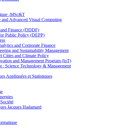
hnique -MSc&T
ce and Advanced Visual Computing
and Finance (DDDF)
r Public Policy (DEPP)
ess
ytics and Corporate Finance
ring and Sustainability Management
Cities and Climate Policy
ovation and Management Program (IoT)
: Science Technology & Management
ppliquées et Statistiques
ue
nergies
 Société
es Jacques Hadamard
ormatique