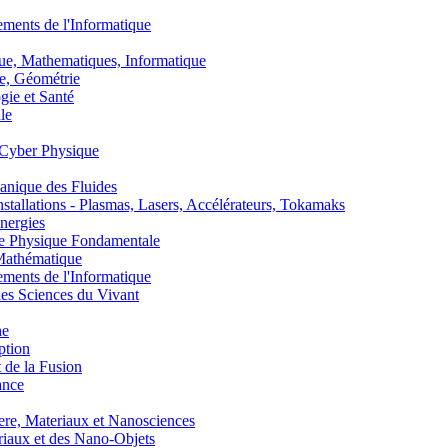
nts de l'Informatique
, Mathematiques, Informatique
, Géométrie
ie et Santé
le
Cyber Physique
nique des Fluides
lations - Plasmas, Lasers, Accélérateurs, Tokamaks
nergies
de Physique Fondamentale
athématique
nts de l'Informatique
s Sciences du Vivant
he
ption
 de la Fusion
ance
, Materiaux et Nanosciences
aux et des Nano-Objets