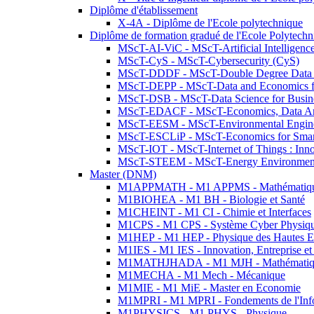
Diplôme d'établissement
X-4A - Diplôme de l'Ecole polytechnique
Diplôme de formation gradué de l'Ecole Polytec
MScT-AI-ViC - MScT-Artificial Intelligen
MScT-CyS - MScT-Cybersecurity (CyS)
MScT-DDDF - MScT-Double Degree Data 
MScT-DEPP - MScT-Data and Economics fo
MScT-DSB - MScT-Data Science for Busin
MScT-EDACF - MScT-Economics, Data Anal
MScT-EESM - MScT-Environmental Enginee
MScT-ESCLiP - MScT-Economics for Smart 
MScT-IOT - MScT-Internet of Things : Inn
MScT-STEEM - MScT-Energy Environment 
Master (DNM)
M1APPMATH - M1 APPMS - Mathématiques A
M1BIOHEA - M1 BH - Biologie et Santé
M1CHEINT - M1 CI - Chimie et Interfaces
M1CPS - M1 CPS - Système Cyber Physiq
M1HEP - M1 HEP - Physique des Hautes E
M1IES - M1 IES - Innovation, Entreprise et
M1MATHJHADA - M1 MJH - Mathématiqu
M1MECHA - M1 Mech - Mécanique
M1MIE - M1 MiE - Master en Economie
M1MPRI - M1 MPRI - Fondements de l'Inf
M1PHYSICS - M1 PHYS - Physique