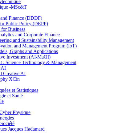
lytechnique
hnique -MSc&T
and Finance (DDDF)
r Public Policy (DEPP)
for Business
ytics and Corporate Finance
ring and Sustainability Management
ovation and Management Program (IoT)
ls, Graphs and Applications
ive Investment (AI-MaQI)
: Science Technology & Management
 AI
 Creative AI
aphy XCin
es et Statistiques
ie et Santé
le
Cyber Physique
nergies
 Société
es Jacques Hadamard