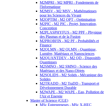
M2MPRI - M2 MPRI - Fondements de
l'Informatique
M2MSV - M2 MSV - Mathématiques
pour les Sciences du Vivant
M2OPTIM - M2 OPT - Optimisation
M2PIC - M2 PIC - Projet, Innovation,
Conception
M2PLASPHYFUS - M2 PPF - Physique
des Plasmas et de la Fusion
M2PROBFIN - M2 PF - Probabilités et
Finance
M2QLMN - M2 QLMN - Quantique,
Lumière, Matériaux et Nanosciences
M2QUANTDEV - M2 QD - Dispositifs
Quantiques
M2SMNO - M2 SMNO - Science des
Matériaux et des Nano-Objets
M2SOLIDS - M2 Solids - Mécanique des
Solides
M2TRADD - M2 TraDD - Transport et
Développement Durable
M2WAPE - M2 WAPE - Eau, Pollution de
l'Air et Energie
Master of Science (CGE)
MSc Entrepreneurs - MSc X-HEC