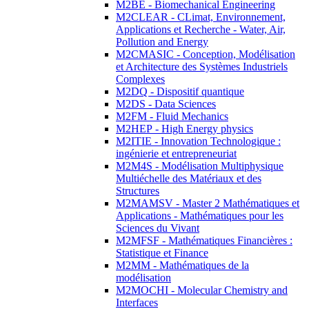
M2BE - Biomechanical Engineering
M2CLEAR - CLimat, Environnement,
Applications et Recherche - Water, Air,
Pollution and Energy
M2CMASIC - Conception, Modélisation
et Architecture des Systèmes Industriels
Complexes
M2DQ - Dispositif quantique
M2DS - Data Sciences
M2FM - Fluid Mechanics
M2HEP - High Energy physics
M2ITIE - Innovation Technologique :
ingénierie et entrepreneuriat
M2M4S - Modélisation Multiphysique
Multiéchelle des Matériaux et des
Structures
M2MAMSV - Master 2 Mathématiques et
Applications - Mathématiques pour les
Sciences du Vivant
M2MFSF - Mathématiques Financières :
Statistique et Finance
M2MM - Mathématiques de la
modélisation
M2MOCHI - Molecular Chemistry and
Interfaces