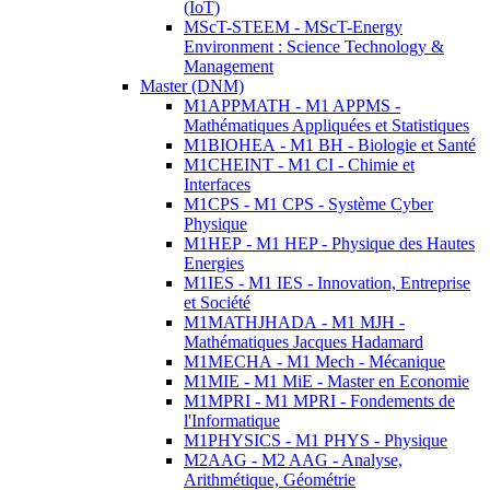
(IoT)
MScT-STEEM - MScT-Energy
Environment : Science Technology &
Management
Master (DNM)
M1APPMATH - M1 APPMS -
Mathématiques Appliquées et Statistiques
M1BIOHEA - M1 BH - Biologie et Santé
M1CHEINT - M1 CI - Chimie et
Interfaces
M1CPS - M1 CPS - Système Cyber
Physique
M1HEP - M1 HEP - Physique des Hautes
Energies
M1IES - M1 IES - Innovation, Entreprise
et Société
M1MATHJHADA - M1 MJH -
Mathématiques Jacques Hadamard
M1MECHA - M1 Mech - Mécanique
M1MIE - M1 MiE - Master en Economie
M1MPRI - M1 MPRI - Fondements de
l'Informatique
M1PHYSICS - M1 PHYS - Physique
M2AAG - M2 AAG - Analyse,
Arithmétique, Géométrie