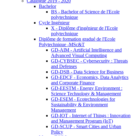
Catalogue 2019 - 2020
Bachelor
BS - Bachelor of Science de l'Ecole
polytechnique
Cycle Ingénieur
X - Diplôme d'ingénieur de l'Ecole
polytechnique
Diplôme de formation gradué de l'Ecole
Polytechnique -MSc&T
GD-AIM - Artificial Intelligence and
Advanced Visual Computing
GD-CYBSEC - Cybersecurity : Threats
and Defenses
GD-DSB - Data Science for Business
GD-EDCF - Economics, Data Analytics
and Corporate Finance
GD-EESTM - Energy Environment :
Science Technology & Management
GD-ESEM - Ecotechnologies for
Sustainability & Environment
Management
GD-IOT - Internet of Things : Innovation
and Management Program (IoT)
GD-SCUP - Smart Cities and Urban
Policy