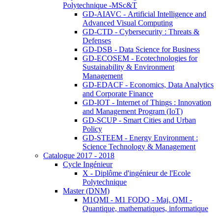
Polytechnique -MSc&T
GD-AIAVC - Artificial Intelligence and
Advanced Visual Computing
GD-CTD - Cybersecurity : Threats &
Defenses
GD-DSB - Data Science for Business
GD-ECOSEM - Ecotechnologies for
Sustainability & Environment
Management
GD-EDACF - Economics, Data Analytics
and Corporate Finance
GD-IOT - Internet of Things : Innovation
and Management Program (IoT)
GD-SCUP - Smart Cities and Urban
Policy
GD-STEEM - Energy Environment :
Science Technology & Management
Catalogue 2017 - 2018
Cycle Ingénieur
X - Diplôme d'ingénieur de l'Ecole
Polytechnique
Master (DNM)
M1QMI - M1 FODQ - Maj. QMI -
Quantique, mathematiques, informatique