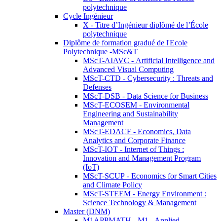
polytechnique
Cycle Ingénieur
X - Titre d’Ingénieur diplômé de l’École
polytechnique
Diplôme de formation gradué de l'Ecole
Polytechnique -MSc&T
MScT-AIAVC - Artificial Intelligence and
Advanced Visual Computing
MScT-CTD - Cybersecurity : Threats and
Defenses
MScT-DSB - Data Science for Business
MScT-ECOSEM - Environmental
Engineering and Sustainability
Management
MScT-EDACF - Economics, Data
Analytics and Corporate Finance
MScT-IOT - Internet of Things :
Innovation and Management Program
(IoT)
MScT-SCUP - Economics for Smart Cities
and Climate Policy
MScT-STEEM - Energy Environment :
Science Technology & Management
Master (DNM)
M1APPMATH - M1 - Applied