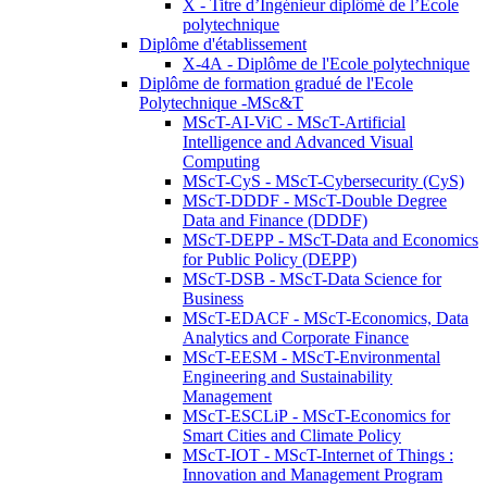
X - Titre d’Ingénieur diplômé de l’École
polytechnique
Diplôme d'établissement
X-4A - Diplôme de l'Ecole polytechnique
Diplôme de formation gradué de l'Ecole
Polytechnique -MSc&T
MScT-AI-ViC - MScT-Artificial
Intelligence and Advanced Visual
Computing
MScT-CyS - MScT-Cybersecurity (CyS)
MScT-DDDF - MScT-Double Degree
Data and Finance (DDDF)
MScT-DEPP - MScT-Data and Economics
for Public Policy (DEPP)
MScT-DSB - MScT-Data Science for
Business
MScT-EDACF - MScT-Economics, Data
Analytics and Corporate Finance
MScT-EESM - MScT-Environmental
Engineering and Sustainability
Management
MScT-ESCLiP - MScT-Economics for
Smart Cities and Climate Policy
MScT-IOT - MScT-Internet of Things :
Innovation and Management Program