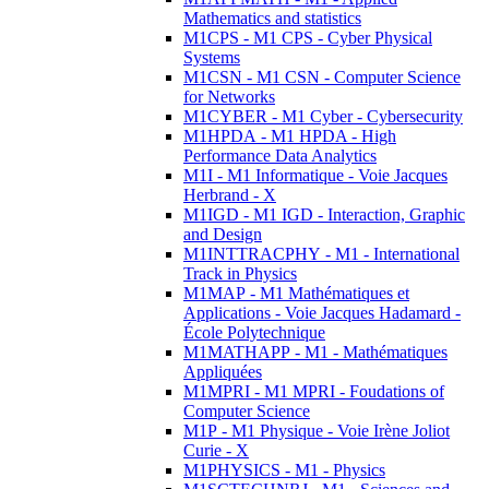
Mathematics and statistics
M1CPS - M1 CPS - Cyber Physical
Systems
M1CSN - M1 CSN - Computer Science
for Networks
M1CYBER - M1 Cyber - Cybersecurity
M1HPDA - M1 HPDA - High
Performance Data Analytics
M1I - M1 Informatique - Voie Jacques
Herbrand - X
M1IGD - M1 IGD - Interaction, Graphic
and Design
M1INTTRACPHY - M1 - International
Track in Physics
M1MAP - M1 Mathématiques et
Applications - Voie Jacques Hadamard -
École Polytechnique
M1MATHAPP - M1 - Mathématiques
Appliquées
M1MPRI - M1 MPRI - Foudations of
Computer Science
M1P - M1 Physique - Voie Irène Joliot
Curie - X
M1PHYSICS - M1 - Physics