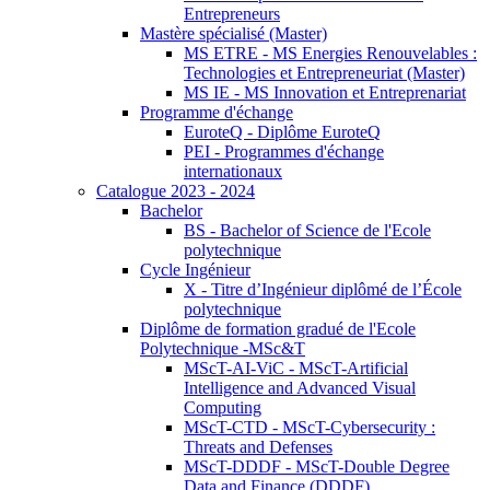
Entrepreneurs
Mastère spécialisé (Master)
MS ETRE - MS Energies Renouvelables :
Technologies et Entrepreneuriat (Master)
MS IE - MS Innovation et Entreprenariat
Programme d'échange
EuroteQ - Diplôme EuroteQ
PEI - Programmes d'échange
internationaux
Catalogue 2023 - 2024
Bachelor
BS - Bachelor of Science de l'Ecole
polytechnique
Cycle Ingénieur
X - Titre d’Ingénieur diplômé de l’École
polytechnique
Diplôme de formation gradué de l'Ecole
Polytechnique -MSc&T
MScT-AI-ViC - MScT-Artificial
Intelligence and Advanced Visual
Computing
MScT-CTD - MScT-Cybersecurity :
Threats and Defenses
MScT-DDDF - MScT-Double Degree
Data and Finance (DDDF)