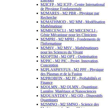
Energies
M2ICFP - M2 ICFP - Centre International
de Physique Fondamentale
M2MARES - M2 PBR - Physique par
Recherche
M2MATHMOD - M2 MM - Modélisation
Mathématique
M2MECENCLI - M2 MECENCLI -
Génie Mécanique pour les Cliniciens
M2MPRI - M2 MPRI - Fondements de
l'Informatique
M2MSV - M2 MSV - Mathématiques
pour les Sciences du Vivant
M2OPTIM - M2 OPT - Optimisation
M2PIC - M2 PIC - Projet, Innovation,
Conception
M2PLASPHYFUS - M2 PPF - Physique
des Plasmas et de la Fusion
M2PROBFIN - M2 PF - Probabilités et
Finance
M2QLMN - M2 QLMN - Quantique,
Lumière, Matériaux et Nanosciences
M2QUANTDEV - M2 QD - Dispositifs
Quantiques
M2SMNO - M2 SMNO - Science des