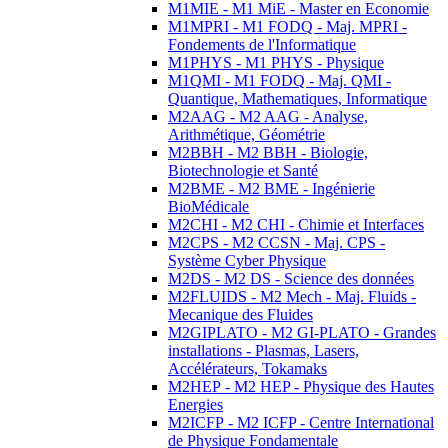
M1MIE - M1 MiE - Master en Economie
M1MPRI - M1 FODQ - Maj. MPRI -
Fondements de l'Informatique
M1PHYS - M1 PHYS - Physique
M1QMI - M1 FODQ - Maj. QMI -
Quantique, Mathematiques, Informatique
M2AAG - M2 AAG - Analyse,
Arithmétique, Géométrie
M2BBH - M2 BBH - Biologie,
Biotechnologie et Santé
M2BME - M2 BME - Ingénierie
BioMédicale
M2CHI - M2 CHI - Chimie et Interfaces
M2CPS - M2 CCSN - Maj. CPS -
Système Cyber Physique
M2DS - M2 DS - Science des données
M2FLUIDS - M2 Mech - Maj. Fluids -
Mecanique des Fluides
M2GIPLATO - M2 GI-PLATO - Grandes
installations - Plasmas, Lasers,
Accélérateurs, Tokamaks
M2HEP - M2 HEP - Physique des Hautes
Energies
M2ICFP - M2 ICFP - Centre International
de Physique Fondamentale