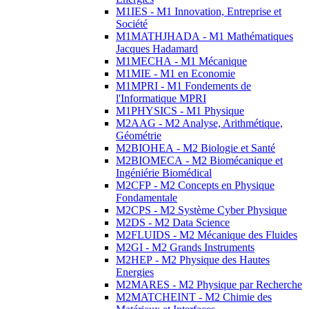
M1IES - M1 Innovation, Entreprise et
Société
M1MATHJHADA - M1 Mathématiques
Jacques Hadamard
M1MECHA - M1 Mécanique
M1MIE - M1 en Economie
M1MPRI - M1 Fondements de
l'Informatique MPRI
M1PHYSICS - M1 Physique
M2AAG - M2 Analyse, Arithmétique,
Géométrie
M2BIOHEA - M2 Biologie et Santé
M2BIOMECA - M2 Biomécanique et
Ingéniérie Biomédical
M2CFP - M2 Concepts en Physique
Fondamentale
M2CPS - M2 Système Cyber Physique
M2DS - M2 Data Science
M2FLUIDS - M2 Mécanique des Fluides
M2GI - M2 Grands Instruments
M2HEP - M2 Physique des Hautes
Energies
M2MARES - M2 Physique par Recherche
M2MATCHEINT - M2 Chimie des