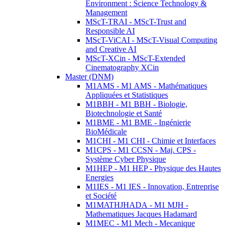
Environment : Science Technology &
Management
MScT-TRAI - MScT-Trust and
Responsible AI
MScT-ViCAI - MScT-Visual Computing
and Creative AI
MScT-XCin - MScT-Extended
Cinematography XCin
Master (DNM)
M1AMS - M1 AMS - Mathématiques
Appliquées et Statistiques
M1BBH - M1 BBH - Biologie,
Biotechnologie et Santé
M1BME - M1 BME - Ingénierie
BioMédicale
M1CHI - M1 CHI - Chimie et Interfaces
M1CPS - M1 CCSN - Maj. CPS -
Système Cyber Physique
M1HEP - M1 HEP - Physique des Hautes
Energies
M1IES - M1 IES - Innovation, Entreprise
et Société
M1MATHJHADA - M1 MJH -
Mathematiques Jacques Hadamard
M1MEC - M1 Mech - Mecanique