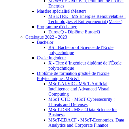
M2WAPE - M2 Eau, Pollution de l'Air et
Energies
Mastère spécialisé (Master)
MS ETRE - MS Energies Renouvelables :
Technologies et Entrepreneuriat (Master)
Programme d'échange
EuroteQ - Diplôme EuroteQ
Catalogue 2022 - 2023
Bachelor
BS - Bachelor of Science de l'Ecole
polytechnique
Cycle Ingénieur
X - Titre d’Ingénieur diplômé de l’École
polytechnique
Diplôme de formation gradué de l'Ecole
Polytechnique -MSc&T
MScT-AI-ViC - MScT-Artificial
Intelligence and Advanced Visual
Computing
MScT-CTD - MScT-Cybersecurity :
Threats and Defenses
MScT-DSB - MScT-Data Science for
Business
MScT-EDACF - MScT-Economics, Data
Analytics and Corporate Finance