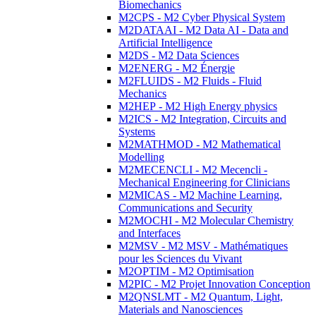
Biomechanics
M2CPS - M2 Cyber Physical System
M2DATAAI - M2 Data AI - Data and
Artificial Intelligence
M2DS - M2 Data Sciences
M2ENERG - M2 Énergie
M2FLUIDS - M2 Fluids - Fluid
Mechanics
M2HEP - M2 High Energy physics
M2ICS - M2 Integration, Circuits and
Systems
M2MATHMOD - M2 Mathematical
Modelling
M2MECENCLI - M2 Mecencli -
Mechanical Engineering for Clinicians
M2MICAS - M2 Machine Learning,
Communications and Security
M2MOCHI - M2 Molecular Chemistry
and Interfaces
M2MSV - M2 MSV - Mathématiques
pour les Sciences du Vivant
M2OPTIM - M2 Optimisation
M2PIC - M2 Projet Innovation Conception
M2QNSLMT - M2 Quantum, Light,
Materials and Nanosciences