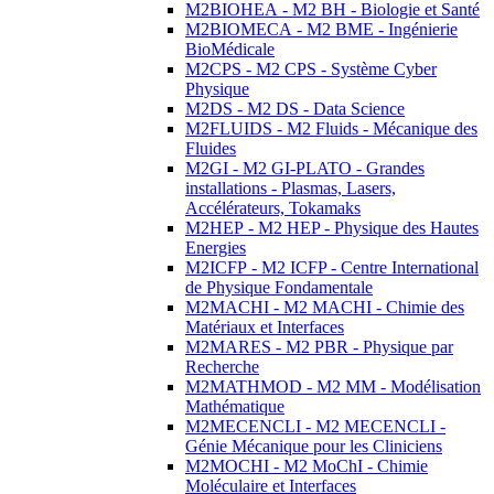
M2BIOHEA - M2 BH - Biologie et Santé
M2BIOMECA - M2 BME - Ingénierie
BioMédicale
M2CPS - M2 CPS - Système Cyber
Physique
M2DS - M2 DS - Data Science
M2FLUIDS - M2 Fluids - Mécanique des
Fluides
M2GI - M2 GI-PLATO - Grandes
installations - Plasmas, Lasers,
Accélérateurs, Tokamaks
M2HEP - M2 HEP - Physique des Hautes
Energies
M2ICFP - M2 ICFP - Centre International
de Physique Fondamentale
M2MACHI - M2 MACHI - Chimie des
Matériaux et Interfaces
M2MARES - M2 PBR - Physique par
Recherche
M2MATHMOD - M2 MM - Modélisation
Mathématique
M2MECENCLI - M2 MECENCLI -
Génie Mécanique pour les Cliniciens
M2MOCHI - M2 MoChI - Chimie
Moléculaire et Interfaces