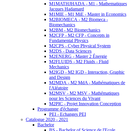
M1MATHJHADA - M1 - Mathematiques
Jacques Hadamard
M1MIE - M1 MiE - Master in Economics
M2BIOMECA - M2 Biomeca -
Biomechanics
M2BM - M2 Biomechanics
M2CFP - M2 CFP - Concepts in
Fundamental Physics
M2CPS - Cyber Physical System
M2DS - Data Sciences
M2ENERG - Master 2 Énergie
M2FLUIDS - M2 Fluids - Fluid
Mechanics
M2IGD - M2 IGD - Interaction, Graphic
and Design
M2MDA - M2 MdA - Mathématiques de
l'Aléatoire
M2MSV - M2 MSV - Mathématiques
pour les Sciences du Vivant
M2PIC - Projet Innovation Conception
Programme d'échange
PEI - Echanges PEI
Catalogue 2020 - 2021
Bachelor
BS - Bachelor of Science de l'Ecole