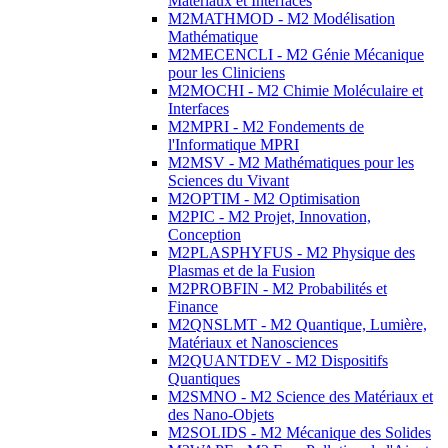
Matériaux et Interfaces
M2MATHMOD - M2 Modélisation
Mathématique
M2MECENCLI - M2 Génie Mécanique
pour les Cliniciens
M2MOCHI - M2 Chimie Moléculaire et
Interfaces
M2MPRI - M2 Fondements de
l'Informatique MPRI
M2MSV - M2 Mathématiques pour les
Sciences du Vivant
M2OPTIM - M2 Optimisation
M2PIC - M2 Projet, Innovation,
Conception
M2PLASPHYFUS - M2 Physique des
Plasmas et de la Fusion
M2PROBFIN - M2 Probabilités et
Finance
M2QNSLMT - M2 Quantique, Lumière,
Matériaux et Nanosciences
M2QUANTDEV - M2 Dispositifs
Quantiques
M2SMNO - M2 Science des Matériaux et
des Nano-Objets
M2SOLIDS - M2 Mécanique des Solides