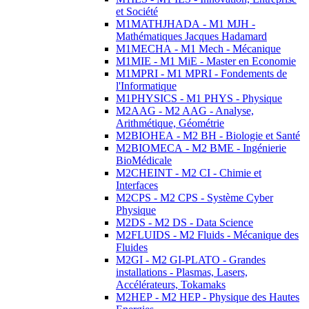
et Société
M1MATHJHADA - M1 MJH -
Mathématiques Jacques Hadamard
M1MECHA - M1 Mech - Mécanique
M1MIE - M1 MiE - Master en Economie
M1MPRI - M1 MPRI - Fondements de
l'Informatique
M1PHYSICS - M1 PHYS - Physique
M2AAG - M2 AAG - Analyse,
Arithmétique, Géométrie
M2BIOHEA - M2 BH - Biologie et Santé
M2BIOMECA - M2 BME - Ingénierie
BioMédicale
M2CHEINT - M2 CI - Chimie et
Interfaces
M2CPS - M2 CPS - Système Cyber
Physique
M2DS - M2 DS - Data Science
M2FLUIDS - M2 Fluids - Mécanique des
Fluides
M2GI - M2 GI-PLATO - Grandes
installations - Plasmas, Lasers,
Accélérateurs, Tokamaks
M2HEP - M2 HEP - Physique des Hautes