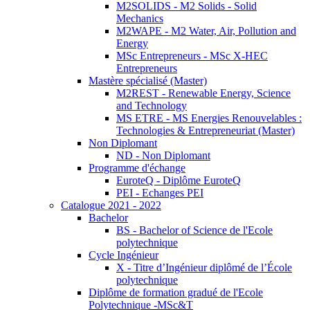
M2SOLIDS - M2 Solids - Solid
Mechanics
M2WAPE - M2 Water, Air, Pollution and
Energy
MSc Entrepreneurs - MSc X-HEC
Entrepreneurs
Mastère spécialisé (Master)
M2REST - Renewable Energy, Science
and Technology
MS ETRE - MS Energies Renouvelables :
Technologies & Entrepreneuriat (Master)
Non Diplomant
ND - Non Diplomant
Programme d'échange
EuroteQ - Diplôme EuroteQ
PEI - Echanges PEI
Catalogue 2021 - 2022
Bachelor
BS - Bachelor of Science de l'Ecole
polytechnique
Cycle Ingénieur
X - Titre d’Ingénieur diplômé de l’École
polytechnique
Diplôme de formation gradué de l'Ecole
Polytechnique -MSc&T