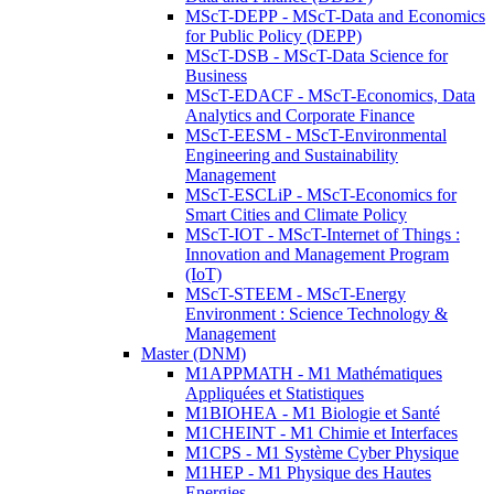
MScT-DEPP - MScT-Data and Economics
for Public Policy (DEPP)
MScT-DSB - MScT-Data Science for
Business
MScT-EDACF - MScT-Economics, Data
Analytics and Corporate Finance
MScT-EESM - MScT-Environmental
Engineering and Sustainability
Management
MScT-ESCLiP - MScT-Economics for
Smart Cities and Climate Policy
MScT-IOT - MScT-Internet of Things :
Innovation and Management Program
(IoT)
MScT-STEEM - MScT-Energy
Environment : Science Technology &
Management
Master (DNM)
M1APPMATH - M1 Mathématiques
Appliquées et Statistiques
M1BIOHEA - M1 Biologie et Santé
M1CHEINT - M1 Chimie et Interfaces
M1CPS - M1 Système Cyber Physique
M1HEP - M1 Physique des Hautes
Energies