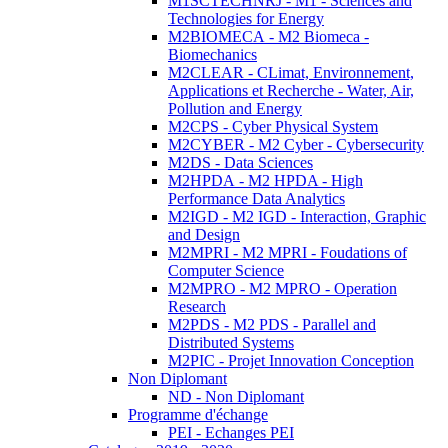
M1SCTECHNRJ - M1 - Sciences and
Technologies for Energy
M2BIOMECA - M2 Biomeca -
Biomechanics
M2CLEAR - CLimat, Environnement,
Applications et Recherche - Water, Air,
Pollution and Energy
M2CPS - Cyber Physical System
M2CYBER - M2 Cyber - Cybersecurity
M2DS - Data Sciences
M2HPDA - M2 HPDA - High
Performance Data Analytics
M2IGD - M2 IGD - Interaction, Graphic
and Design
M2MPRI - M2 MPRI - Foudations of
Computer Science
M2MPRO - M2 MPRO - Operation
Research
M2PDS - M2 PDS - Parallel and
Distributed Systems
M2PIC - Projet Innovation Conception
Non Diplomant
ND - Non Diplomant
Programme d'échange
PEI - Echanges PEI