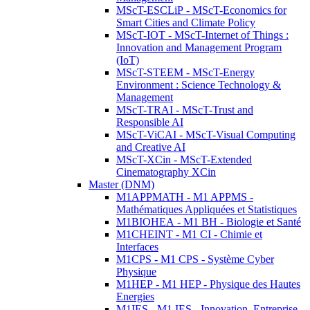
MScT-ESCLiP - MScT-Economics for
Smart Cities and Climate Policy
MScT-IOT - MScT-Internet of Things :
Innovation and Management Program
(IoT)
MScT-STEEM - MScT-Energy
Environment : Science Technology &
Management
MScT-TRAI - MScT-Trust and
Responsible AI
MScT-ViCAI - MScT-Visual Computing
and Creative AI
MScT-XCin - MScT-Extended
Cinematography XCin
Master (DNM)
M1APPMATH - M1 APPMS -
Mathématiques Appliquées et Statistiques
M1BIOHEA - M1 BH - Biologie et Santé
M1CHEINT - M1 CI - Chimie et
Interfaces
M1CPS - M1 CPS - Système Cyber
Physique
M1HEP - M1 HEP - Physique des Hautes
Energies
M1IES - M1 IES - Innovation, Entreprise