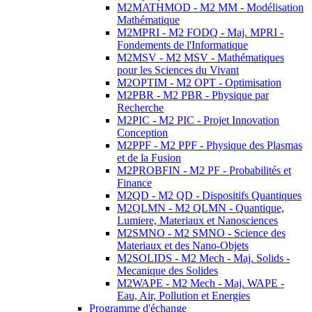
M2MATHMOD - M2 MM - Modélisation
Mathématique
M2MPRI - M2 FODQ - Maj. MPRI -
Fondements de l'Informatique
M2MSV - M2 MSV - Mathématiques
pour les Sciences du Vivant
M2OPTIM - M2 OPT - Optimisation
M2PBR - M2 PBR - Physique par
Recherche
M2PIC - M2 PIC - Projet Innovation
Conception
M2PPF - M2 PPF - Physique des Plasmas
et de la Fusion
M2PROBFIN - M2 PF - Probabilités et
Finance
M2QD - M2 QD - Dispositifs Quantiques
M2QLMN - M2 QLMN - Quantique,
Lumiere, Materiaux et Nanosciences
M2SMNO - M2 SMNO - Science des
Materiaux et des Nano-Objets
M2SOLIDS - M2 Mech - Maj. Solids -
Mecanique des Solides
M2WAPE - M2 Mech - Maj. WAPE -
Eau, Air, Pollution et Energies
Programme d'échange