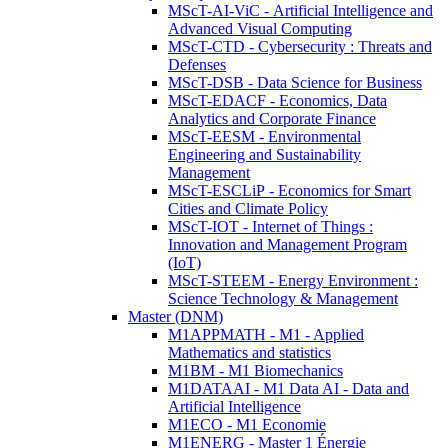
MScT-AI-ViC - Artificial Intelligence and
Advanced Visual Computing
MScT-CTD - Cybersecurity : Threats and
Defenses
MScT-DSB - Data Science for Business
MScT-EDACF - Economics, Data
Analytics and Corporate Finance
MScT-EESM - Environmental
Engineering and Sustainability
Management
MScT-ESCLiP - Economics for Smart
Cities and Climate Policy
MScT-IOT - Internet of Things :
Innovation and Management Program
(IoT)
MScT-STEEM - Energy Environment :
Science Technology & Management
Master (DNM)
M1APPMATH - M1 - Applied
Mathematics and statistics
M1BM - M1 Biomechanics
M1DATAAI - M1 Data AI - Data and
Artificial Intelligence
M1ECO - M1 Economie
M1ENERG - Master 1 Énergie