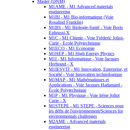
Master (DNM)
M1AME - M1 Advanced materials
engineering
M1BI - M1 Bio-informatique (Voie
Rosalind Franklin)
M1BS - M1 Biologie-Santé - Voie Boris
Ephrussi-X
M1C - M1 Chimie - Voie Fréderic Joliot-
Curie - Ecole Polytechnique
M1ECO - M1 Economie
M1HEP - M1 High Energy Physics
M1I - M1 Informatique - Voie Jacques
Herbrand - X
M1IESVIT - M1 Innovation, Entreprise, et
Société - Voie Innovation technologique
M1MAP - M1 Mathématiques et
Applications - Voie Jacques Hadamard -
École Polytechnique
M1P - M1 Physique - Voie Irène Joliot
Curie - X
M1STEPE - M1 STEPE - Sciences pour
les défis de l'environnement/Sciences for
environmentals challenges
M2AME - Advanced materials
engineering