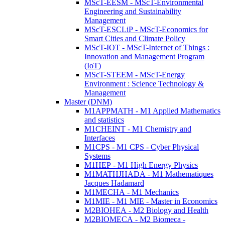
MScT-EESM - MScT-Environmental
Engineering and Sustainability
Management
MScT-ESCLiP - MScT-Economics for
Smart Cities and Climate Policy
MScT-IOT - MScT-Internet of Things :
Innovation and Management Program
(IoT)
MScT-STEEM - MScT-Energy
Environment : Science Technology &
Management
Master (DNM)
M1APPMATH - M1 Applied Mathematics
and statistics
M1CHEINT - M1 Chemistry and
Interfaces
M1CPS - M1 CPS - Cyber Physical
Systems
M1HEP - M1 High Energy Physics
M1MATHJHADA - M1 Mathematiques
Jacques Hadamard
M1MECHA - M1 Mechanics
M1MIE - M1 MIE - Master in Economics
M2BIOHEA - M2 Biology and Health
M2BIOMECA - M2 Biomeca -