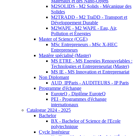
Matériaux et des Nano-Objets
M2SOLIDS - M2 Solids - Mécanique des
Solides
M2TRADD - M2 TraDD - Transport et
Développement Durable
M2WAPE - M2 WAPE - Eau, Air,
Pollution et Énergies
Master of Science (CGE)
MSc Entrepreneurs - MSc X-HEC
Entrepreneurs
Mastère spécialisé (Master)
MS ETRE - MS Energies Renouvelables :
Technologies et Entrepreneuriat (Master)
MS IE - MS Innovation et Entreprenariat
Non Diplomant
AUD_IPParis - AUDITEURS - IP Paris
Programme d'échange
EuroteQ - Diplôme EuroteQ
PEI - Programmes d'échange
internationaux
Catalogue 2024 - 2025
Bachelor
BX - Bachelor of Science de l'Ecole
polytechnique
Cycle Ingénieur