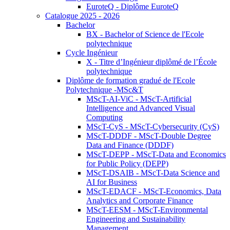
EuroteQ - Diplôme EuroteQ
Catalogue 2025 - 2026
Bachelor
BX - Bachelor of Science de l'Ecole
polytechnique
Cycle Ingénieur
X - Titre d’Ingénieur diplômé de l’École
polytechnique
Diplôme de formation gradué de l'Ecole
Polytechnique -MSc&T
MScT-AI-ViC - MScT-Artificial
Intelligence and Advanced Visual
Computing
MScT-CyS - MScT-Cybersecurity (CyS)
MScT-DDDF - MScT-Double Degree
Data and Finance (DDDF)
MScT-DEPP - MScT-Data and Economics
for Public Policy (DEPP)
MScT-DSAIB - MScT-Data Science and
AI for Business
MScT-EDACF - MScT-Economics, Data
Analytics and Corporate Finance
MScT-EESM - MScT-Environmental
Engineering and Sustainability
Management