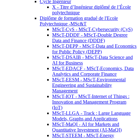
Cycle Ingénieur
X - Titre d’Ingénieur diplômé de l’École
polytechnique
Diplôme de formation gradué de l'Ecole
Polytechnique -MSc&T
MScT-CyS - MScT-Cybersecurity (CyS)
MScT-DDDF - MScT-Double Degree
Data and Finance (DDDF)
MScT-DEPP - MScT-Data and Economics
for Public Policy (DEPP)
MScT-DSAIB - MScT-Data Science and
AI for Business
MScT-EDACF - MScT-Economics, Data
Analytics and Corporate Finance
MScT-EESM - MScT-Environmental
Engineering and Sustainability
Management
MScT-IOT - MScT-Internet of Things :
Innovation and Management Program
(IoT)
MScT-LLGA - Track : Large Language
Models, Graphs and Applications
MScT-MaQI - AI for Markets and
Quantitative Investment (AI-MaQI)
MScT-STEEM - MScT-Energy