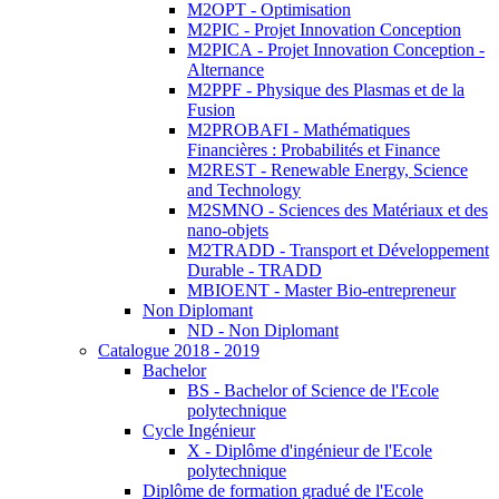
M2OPT - Optimisation
M2PIC - Projet Innovation Conception
M2PICA - Projet Innovation Conception -
Alternance
M2PPF - Physique des Plasmas et de la
Fusion
M2PROBAFI - Mathématiques
Financières : Probabilités et Finance
M2REST - Renewable Energy, Science
and Technology
M2SMNO - Sciences des Matériaux et des
nano-objets
M2TRADD - Transport et Développement
Durable - TRADD
MBIOENT - Master Bio-entrepreneur
Non Diplomant
ND - Non Diplomant
Catalogue 2018 - 2019
Bachelor
BS - Bachelor of Science de l'Ecole
polytechnique
Cycle Ingénieur
X - Diplôme d'ingénieur de l'Ecole
polytechnique
Diplôme de formation gradué de l'Ecole