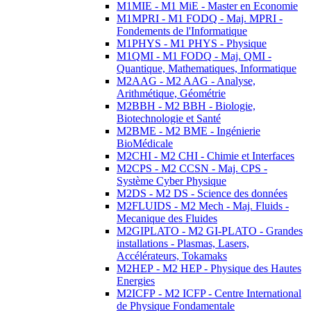
M1MIE - M1 MiE - Master en Economie
M1MPRI - M1 FODQ - Maj. MPRI -
Fondements de l'Informatique
M1PHYS - M1 PHYS - Physique
M1QMI - M1 FODQ - Maj. QMI -
Quantique, Mathematiques, Informatique
M2AAG - M2 AAG - Analyse,
Arithmétique, Géométrie
M2BBH - M2 BBH - Biologie,
Biotechnologie et Santé
M2BME - M2 BME - Ingénierie
BioMédicale
M2CHI - M2 CHI - Chimie et Interfaces
M2CPS - M2 CCSN - Maj. CPS -
Système Cyber Physique
M2DS - M2 DS - Science des données
M2FLUIDS - M2 Mech - Maj. Fluids -
Mecanique des Fluides
M2GIPLATO - M2 GI-PLATO - Grandes
installations - Plasmas, Lasers,
Accélérateurs, Tokamaks
M2HEP - M2 HEP - Physique des Hautes
Energies
M2ICFP - M2 ICFP - Centre International
de Physique Fondamentale