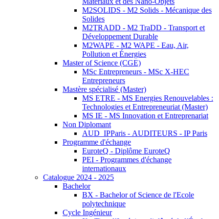
Matériaux et des Nano-Objets
M2SOLIDS - M2 Solids - Mécanique des
Solides
M2TRADD - M2 TraDD - Transport et
Développement Durable
M2WAPE - M2 WAPE - Eau, Air,
Pollution et Énergies
Master of Science (CGE)
MSc Entrepreneurs - MSc X-HEC
Entrepreneurs
Mastère spécialisé (Master)
MS ETRE - MS Energies Renouvelables :
Technologies et Entrepreneuriat (Master)
MS IE - MS Innovation et Entreprenariat
Non Diplomant
AUD_IPParis - AUDITEURS - IP Paris
Programme d'échange
EuroteQ - Diplôme EuroteQ
PEI - Programmes d'échange
internationaux
Catalogue 2024 - 2025
Bachelor
BX - Bachelor of Science de l'Ecole
polytechnique
Cycle Ingénieur