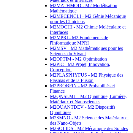
Matériaux et Interfaces
M2MATHMOD - M2 Modélisation
Mathématique
M2MECENCLI - M2 Génie Mécanique
pour les Cliniciens
M2MOCHI - M2 Chimie Moléculaire et
Interfaces
M2MPRI - M2 Fondements de
l'Informatique MPRI
M2MSV - M2 Mathématiques pour les
Sciences du Vivant
M2OPTIM - M2 Optimisation
M2PIC - M2 Projet, Innovation,
Conception
M2PLASPHYFUS - M2 Physique des
Plasmas et de la Fusion
M2PROBFIN - M2 Probabilités et
Finance
M2QNSLMT - M2 Quantique, Lumière,
Matériaux et Nanosciences
M2QUANTDEV - M2 Dispositifs
Quantiques
M2SMNO - M2 Science des Matériaux et
des Nano-Objets
M2SOLIDS - M2 Mécanique des Solides