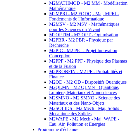
M2MATHMOD - M2 MM - Modélisation
Mathématique
M2MPRI - M2 FODQ - Maj. MPRI -
Fondements de l'Informatique
M2MSV - M2 MSV - Mathématiques
pour les Sciences du Vivant
M2OPTIM - M2 OPT - Optimisation
M2PBR - M2 PBR - Physique par
Recherche
M2PIC - M2 PIC - Projet Innovation
Conception
M2PPF - M2 PPF - Physique des Plasmas
et de la Fusion
M2PROBFIN - M2 PF - Probabilités et
Finance
M2QD - M2 QD - Dispositifs Quantiques
M2QLMN - M2 QLMN - Quantique,
Lumiere, Materiaux et Nanosciences
M2SMNO - M2 SMNO - Science des
Materiaux et des Nano-Objets
M2SOLIDS - M2 Mech - Maj. Solids -
Mecanique des Solides
M2WAPE - M2 Mech - Maj. WAPE -
Eau, Air, Pollution et Energies
Programme d'échange