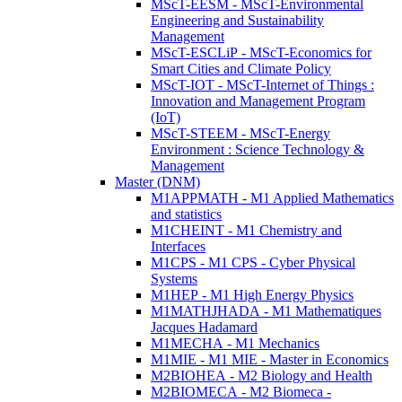
MScT-EESM - MScT-Environmental
Engineering and Sustainability
Management
MScT-ESCLiP - MScT-Economics for
Smart Cities and Climate Policy
MScT-IOT - MScT-Internet of Things :
Innovation and Management Program
(IoT)
MScT-STEEM - MScT-Energy
Environment : Science Technology &
Management
Master (DNM)
M1APPMATH - M1 Applied Mathematics
and statistics
M1CHEINT - M1 Chemistry and
Interfaces
M1CPS - M1 CPS - Cyber Physical
Systems
M1HEP - M1 High Energy Physics
M1MATHJHADA - M1 Mathematiques
Jacques Hadamard
M1MECHA - M1 Mechanics
M1MIE - M1 MIE - Master in Economics
M2BIOHEA - M2 Biology and Health
M2BIOMECA - M2 Biomeca -