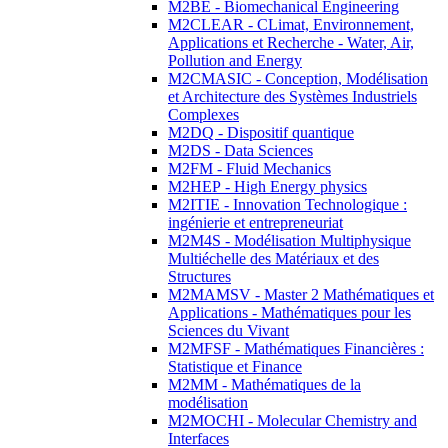
M2BE - Biomechanical Engineering
M2CLEAR - CLimat, Environnement,
Applications et Recherche - Water, Air,
Pollution and Energy
M2CMASIC - Conception, Modélisation
et Architecture des Systèmes Industriels
Complexes
M2DQ - Dispositif quantique
M2DS - Data Sciences
M2FM - Fluid Mechanics
M2HEP - High Energy physics
M2ITIE - Innovation Technologique :
ingénierie et entrepreneuriat
M2M4S - Modélisation Multiphysique
Multiéchelle des Matériaux et des
Structures
M2MAMSV - Master 2 Mathématiques et
Applications - Mathématiques pour les
Sciences du Vivant
M2MFSF - Mathématiques Financières :
Statistique et Finance
M2MM - Mathématiques de la
modélisation
M2MOCHI - Molecular Chemistry and
Interfaces