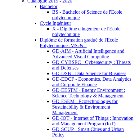
Catalogue 2019 - 2020
Bachelor
BS - Bachelor of Science de l'Ecole
polytechnique
Cycle Ingénieur
X - Diplôme d'ingénieur de l'Ecole
polytechnique
Diplôme de formation gradué de l'Ecole
Polytechnique -MSc&T
GD-AIM - Artificial Intelligence and
Advanced Visual Computing
GD-CYBSEC - Cybersecurity : Threats
and Defenses
GD-DSB - Data Science for Business
GD-EDCF - Economics, Data Analytics
and Corporate Finance
GD-EESTM - Energy Environment :
Science Technology & Management
GD-ESEM - Ecotechnologies for
Sustainability & Environment
Management
GD-IOT - Internet of Things : Innovation
and Management Program (IoT)
GD-SCUP - Smart Cities and Urban
Policy