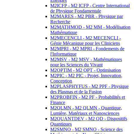
Energies
M2ICFP - M2 ICFP - Centre International
de Physique Fondamentale
M2MARES - M2 PBR - Physique par
Recherche
M2MATHMOD - M2 MM - Modélisation
Mathématique
M2MECENCLI - M2 MECENCLI -
Génie Mécanique pour les Cliniciens
M2MPRI - M2 MPRI - Fondements de
l'Informatique
M2MSV - M2 MSV - Mathématiques
pour les Sciences du Vivant
M2OPTIM - M2 OPT - Optimisation
M2PIC - M2 PIC - Projet, Innovation,
Conception
M2PLASPHYFUS - M2 PPF - Physique
des Plasmas et de la Fusion
M2PROBFIN - M2 PF - Probabilités et
Finance
M2QLMN - M2 QLMN - Quantique,
Lumière, Matériaux et Nanosciences
M2QUANTDEV - M2 QD - Dispositifs
Quantiques
M2SMNO - M2 SMNO - Science des