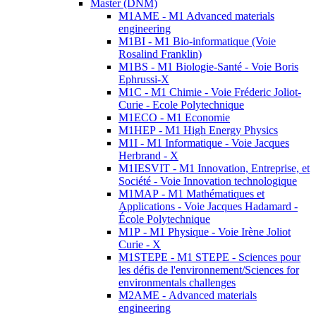
Master (DNM)
M1AME - M1 Advanced materials
engineering
M1BI - M1 Bio-informatique (Voie
Rosalind Franklin)
M1BS - M1 Biologie-Santé - Voie Boris
Ephrussi-X
M1C - M1 Chimie - Voie Fréderic Joliot-
Curie - Ecole Polytechnique
M1ECO - M1 Economie
M1HEP - M1 High Energy Physics
M1I - M1 Informatique - Voie Jacques
Herbrand - X
M1IESVIT - M1 Innovation, Entreprise, et
Société - Voie Innovation technologique
M1MAP - M1 Mathématiques et
Applications - Voie Jacques Hadamard -
École Polytechnique
M1P - M1 Physique - Voie Irène Joliot
Curie - X
M1STEPE - M1 STEPE - Sciences pour
les défis de l'environnement/Sciences for
environmentals challenges
M2AME - Advanced materials
engineering