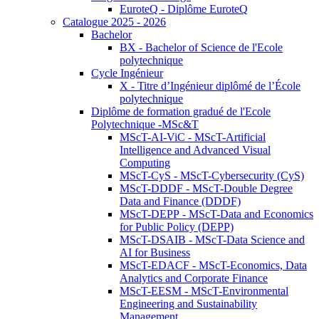
EuroteQ - Diplôme EuroteQ
Catalogue 2025 - 2026
Bachelor
BX - Bachelor of Science de l'Ecole
polytechnique
Cycle Ingénieur
X - Titre d’Ingénieur diplômé de l’École
polytechnique
Diplôme de formation gradué de l'Ecole
Polytechnique -MSc&T
MScT-AI-ViC - MScT-Artificial
Intelligence and Advanced Visual
Computing
MScT-CyS - MScT-Cybersecurity (CyS)
MScT-DDDF - MScT-Double Degree
Data and Finance (DDDF)
MScT-DEPP - MScT-Data and Economics
for Public Policy (DEPP)
MScT-DSAIB - MScT-Data Science and
AI for Business
MScT-EDACF - MScT-Economics, Data
Analytics and Corporate Finance
MScT-EESM - MScT-Environmental
Engineering and Sustainability
Management