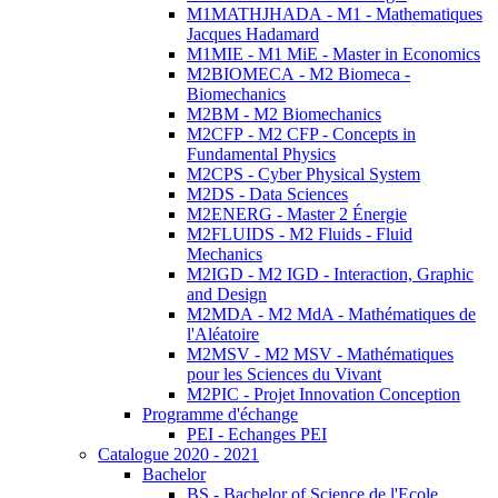
M1MATHJHADA - M1 - Mathematiques
Jacques Hadamard
M1MIE - M1 MiE - Master in Economics
M2BIOMECA - M2 Biomeca -
Biomechanics
M2BM - M2 Biomechanics
M2CFP - M2 CFP - Concepts in
Fundamental Physics
M2CPS - Cyber Physical System
M2DS - Data Sciences
M2ENERG - Master 2 Énergie
M2FLUIDS - M2 Fluids - Fluid
Mechanics
M2IGD - M2 IGD - Interaction, Graphic
and Design
M2MDA - M2 MdA - Mathématiques de
l'Aléatoire
M2MSV - M2 MSV - Mathématiques
pour les Sciences du Vivant
M2PIC - Projet Innovation Conception
Programme d'échange
PEI - Echanges PEI
Catalogue 2020 - 2021
Bachelor
BS - Bachelor of Science de l'Ecole