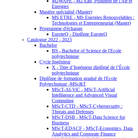
M2WAPE - M2 Eau, Pollution de l'Air et
Energies
Mastère spécialisé (Master)
MS ETRE - MS Energies Renouvelables :
Technologies et Entrepreneuriat (Master)
Programme d'échange
EuroteQ - Diplôme EuroteQ
Catalogue 2022 - 2023
Bachelor
BS - Bachelor of Science de l'Ecole
polytechnique
Cycle Ingénieur
X - Titre d’Ingénieur diplômé de l’École
polytechnique
Diplôme de formation gradué de l'Ecole
Polytechnique -MSc&T
MScT-AI-ViC - MScT-Artificial
Intelligence and Advanced Visual
Computing
MScT-CTD - MScT-Cybersecurity :
Threats and Defenses
MScT-DSB - MScT-Data Science for
Business
MScT-EDACF - MScT-Economics, Data
Analytics and Corporate Finance