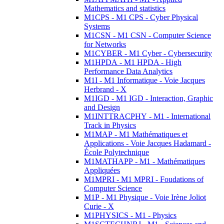
Mathematics and statistics
M1CPS - M1 CPS - Cyber Physical
Systems
M1CSN - M1 CSN - Computer Science
for Networks
M1CYBER - M1 Cyber - Cybersecurity
M1HPDA - M1 HPDA - High
Performance Data Analytics
M1I - M1 Informatique - Voie Jacques
Herbrand - X
M1IGD - M1 IGD - Interaction, Graphic
and Design
M1INTTRACPHY - M1 - International
Track in Physics
M1MAP - M1 Mathématiques et
Applications - Voie Jacques Hadamard -
École Polytechnique
M1MATHAPP - M1 - Mathématiques
Appliquées
M1MPRI - M1 MPRI - Foudations of
Computer Science
M1P - M1 Physique - Voie Irène Joliot
Curie - X
M1PHYSICS - M1 - Physics