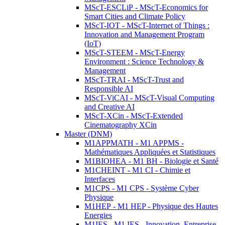
MScT-ESCLiP - MScT-Economics for
Smart Cities and Climate Policy
MScT-IOT - MScT-Internet of Things :
Innovation and Management Program
(IoT)
MScT-STEEM - MScT-Energy
Environment : Science Technology &
Management
MScT-TRAI - MScT-Trust and
Responsible AI
MScT-ViCAI - MScT-Visual Computing
and Creative AI
MScT-XCin - MScT-Extended
Cinematography XCin
Master (DNM)
M1APPMATH - M1 APPMS -
Mathématiques Appliquées et Statistiques
M1BIOHEA - M1 BH - Biologie et Santé
M1CHEINT - M1 CI - Chimie et
Interfaces
M1CPS - M1 CPS - Système Cyber
Physique
M1HEP - M1 HEP - Physique des Hautes
Energies
M1IES - M1 IES - Innovation, Entreprise