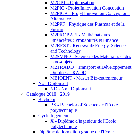
M2OPT - Optimisation
M2PIC - Projet Innovation Conception
M2PICA - Projet Innovation Conception -
Alternance
M2PPF - Physique des Plasmas et de la
Fusion
M2PROBAFI - Mathématiques
Financières : Probabilités et Finance
M2REST - Renewable Energy, Science
and Technology
M2SMNO - Sciences des Matériaux et des
nano-objets
M2TRADD - Transport et Développement
Durable - TRADD
MBIOENT - Master Bio-entrepreneur
Non Diplomant
ND - Non Diplomant
Catalogue 2018 - 2019
Bachelor
BS - Bachelor of Science de l'Ecole
polytechnique
Cycle Ingénieur
X - Diplôme d'ingénieur de l'Ecole
polytechnique
Diplôme de formation gradué de l'Ecole