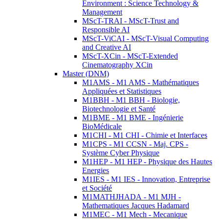
Environment : Science Technology &
Management
MScT-TRAI - MScT-Trust and
Responsible AI
MScT-ViCAI - MScT-Visual Computing
and Creative AI
MScT-XCin - MScT-Extended
Cinematography XCin
Master (DNM)
M1AMS - M1 AMS - Mathématiques
Appliquées et Statistiques
M1BBH - M1 BBH - Biologie,
Biotechnologie et Santé
M1BME - M1 BME - Ingénierie
BioMédicale
M1CHI - M1 CHI - Chimie et Interfaces
M1CPS - M1 CCSN - Maj. CPS -
Système Cyber Physique
M1HEP - M1 HEP - Physique des Hautes
Energies
M1IES - M1 IES - Innovation, Entreprise
et Société
M1MATHJHADA - M1 MJH -
Mathematiques Jacques Hadamard
M1MEC - M1 Mech - Mecanique