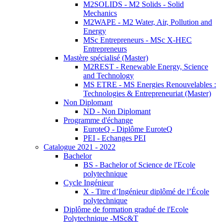
M2SOLIDS - M2 Solids - Solid
Mechanics
M2WAPE - M2 Water, Air, Pollution and
Energy
MSc Entrepreneurs - MSc X-HEC
Entrepreneurs
Mastère spécialisé (Master)
M2REST - Renewable Energy, Science
and Technology
MS ETRE - MS Energies Renouvelables :
Technologies & Entrepreneuriat (Master)
Non Diplomant
ND - Non Diplomant
Programme d'échange
EuroteQ - Diplôme EuroteQ
PEI - Echanges PEI
Catalogue 2021 - 2022
Bachelor
BS - Bachelor of Science de l'Ecole
polytechnique
Cycle Ingénieur
X - Titre d’Ingénieur diplômé de l’École
polytechnique
Diplôme de formation gradué de l'Ecole
Polytechnique -MSc&T