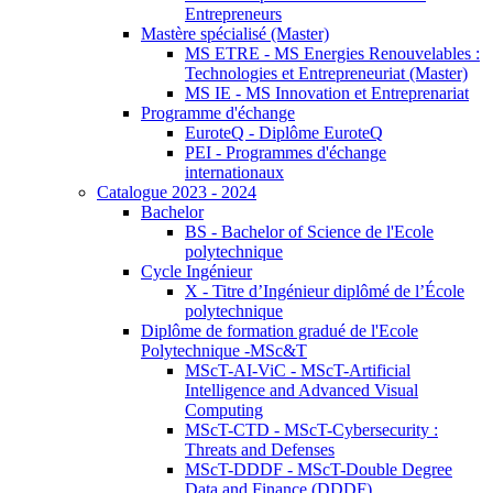
Entrepreneurs
Mastère spécialisé (Master)
MS ETRE - MS Energies Renouvelables :
Technologies et Entrepreneuriat (Master)
MS IE - MS Innovation et Entreprenariat
Programme d'échange
EuroteQ - Diplôme EuroteQ
PEI - Programmes d'échange
internationaux
Catalogue 2023 - 2024
Bachelor
BS - Bachelor of Science de l'Ecole
polytechnique
Cycle Ingénieur
X - Titre d’Ingénieur diplômé de l’École
polytechnique
Diplôme de formation gradué de l'Ecole
Polytechnique -MSc&T
MScT-AI-ViC - MScT-Artificial
Intelligence and Advanced Visual
Computing
MScT-CTD - MScT-Cybersecurity :
Threats and Defenses
MScT-DDDF - MScT-Double Degree
Data and Finance (DDDF)