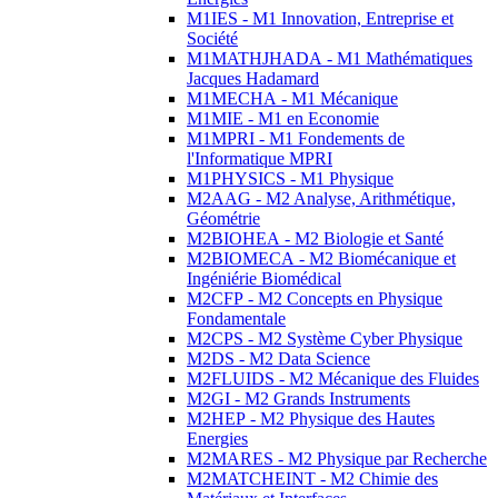
M1IES - M1 Innovation, Entreprise et
Société
M1MATHJHADA - M1 Mathématiques
Jacques Hadamard
M1MECHA - M1 Mécanique
M1MIE - M1 en Economie
M1MPRI - M1 Fondements de
l'Informatique MPRI
M1PHYSICS - M1 Physique
M2AAG - M2 Analyse, Arithmétique,
Géométrie
M2BIOHEA - M2 Biologie et Santé
M2BIOMECA - M2 Biomécanique et
Ingéniérie Biomédical
M2CFP - M2 Concepts en Physique
Fondamentale
M2CPS - M2 Système Cyber Physique
M2DS - M2 Data Science
M2FLUIDS - M2 Mécanique des Fluides
M2GI - M2 Grands Instruments
M2HEP - M2 Physique des Hautes
Energies
M2MARES - M2 Physique par Recherche
M2MATCHEINT - M2 Chimie des