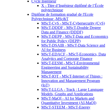
Cycle Ingénieur
X - Titre d’Ingénieur diplômé de l’École
polytechnique
Diplôme de formation gradué de l'Ecole
Polytechnique -MSc&T
MScT-CyS - MScT-Cybersecurity (CyS)
MScT-DDDF - MScT-Double Degree
Data and Finance (DDDF)
MScT-DEPP - MScT-Data and Economics
for Public Policy (DEPP)
MScT-DSAIB - MScT-Data Science and
AI for Business
MScT-EDACF - MScT-Economics, Data
Analytics and Corporate Finance
MScT-EESM - MScT-Environmental
Engineering and Sustainability
Management
MScT-IOT - MScT-Internet of Things :
Innovation and Management Program
(IoT)
MScT-LLGA - Track : Large Language
Models, Graphs and Applications
MScT-MaQI - AI for Markets and
Quantitative Investment (AI-MaQI)
MScT-STEEM - MScT-Energy