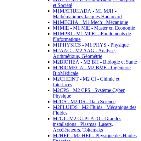
et Société
M1MATHJHADA - M1 MJH -
Mathématiques Jacques Hadamard
M1MECHA - M1 Mech - Mécanique
M1MIE - M1 MiE - Master en Economie
M1MPRI - M1 MPRI - Fondements de
l'Informatique
M1PHYSICS - M1 PHYS - Physique
M2AAG - M2 AAG - Analyse,
Arithmétique, Géométrie
M2BIOHEA - M2 BH - Biologie et Santé
M2BIOMECA - M2 BME - Ingénierie
BioMédicale
M2CHEINT - M2 CI - Chimie et
Interfaces
M2CPS - M2 CPS - Système Cyber
Physique
M2DS - M2 DS - Data Science
M2FLUIDS - M2 Fluids - Mécanique des
Fluides
M2GI - M2 GI-PLATO - Grandes
installations - Plasmas, Lasers,
Accélérateurs, Tokamaks
M2HEP - M2 HEP - Physique des Hautes