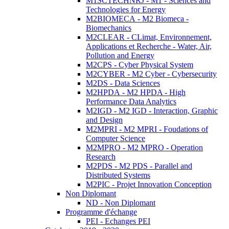
M1SCTECHNRJ - M1 - Sciences and
Technologies for Energy
M2BIOMECA - M2 Biomeca -
Biomechanics
M2CLEAR - CLimat, Environnement,
Applications et Recherche - Water, Air,
Pollution and Energy
M2CPS - Cyber Physical System
M2CYBER - M2 Cyber - Cybersecurity
M2DS - Data Sciences
M2HPDA - M2 HPDA - High
Performance Data Analytics
M2IGD - M2 IGD - Interaction, Graphic
and Design
M2MPRI - M2 MPRI - Foudations of
Computer Science
M2MPRO - M2 MPRO - Operation
Research
M2PDS - M2 PDS - Parallel and
Distributed Systems
M2PIC - Projet Innovation Conception
Non Diplomant
ND - Non Diplomant
Programme d'échange
PEI - Echanges PEI