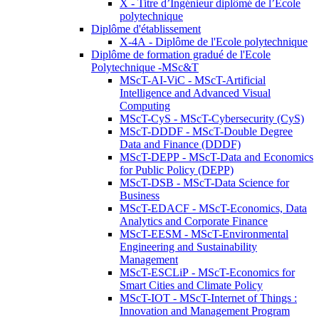
X - Titre d’Ingénieur diplômé de l’École
polytechnique
Diplôme d'établissement
X-4A - Diplôme de l'Ecole polytechnique
Diplôme de formation gradué de l'Ecole
Polytechnique -MSc&T
MScT-AI-ViC - MScT-Artificial
Intelligence and Advanced Visual
Computing
MScT-CyS - MScT-Cybersecurity (CyS)
MScT-DDDF - MScT-Double Degree
Data and Finance (DDDF)
MScT-DEPP - MScT-Data and Economics
for Public Policy (DEPP)
MScT-DSB - MScT-Data Science for
Business
MScT-EDACF - MScT-Economics, Data
Analytics and Corporate Finance
MScT-EESM - MScT-Environmental
Engineering and Sustainability
Management
MScT-ESCLiP - MScT-Economics for
Smart Cities and Climate Policy
MScT-IOT - MScT-Internet of Things :
Innovation and Management Program