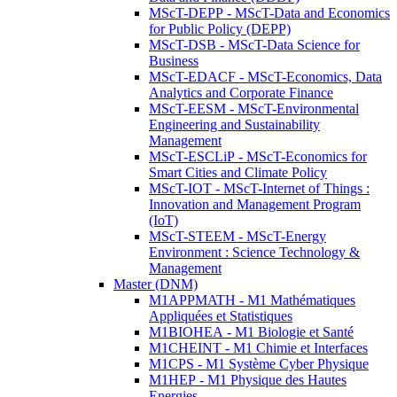
MScT-DEPP - MScT-Data and Economics
for Public Policy (DEPP)
MScT-DSB - MScT-Data Science for
Business
MScT-EDACF - MScT-Economics, Data
Analytics and Corporate Finance
MScT-EESM - MScT-Environmental
Engineering and Sustainability
Management
MScT-ESCLiP - MScT-Economics for
Smart Cities and Climate Policy
MScT-IOT - MScT-Internet of Things :
Innovation and Management Program
(IoT)
MScT-STEEM - MScT-Energy
Environment : Science Technology &
Management
Master (DNM)
M1APPMATH - M1 Mathématiques
Appliquées et Statistiques
M1BIOHEA - M1 Biologie et Santé
M1CHEINT - M1 Chimie et Interfaces
M1CPS - M1 Système Cyber Physique
M1HEP - M1 Physique des Hautes
Energies