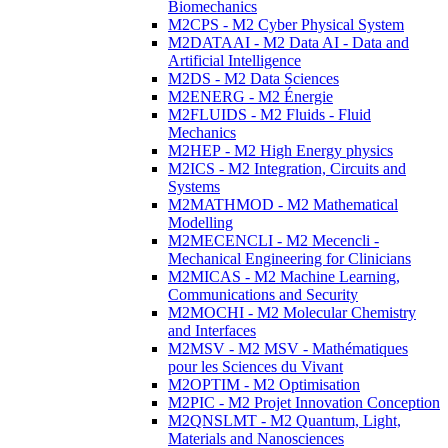
Biomechanics
M2CPS - M2 Cyber Physical System
M2DATAAI - M2 Data AI - Data and
Artificial Intelligence
M2DS - M2 Data Sciences
M2ENERG - M2 Énergie
M2FLUIDS - M2 Fluids - Fluid
Mechanics
M2HEP - M2 High Energy physics
M2ICS - M2 Integration, Circuits and
Systems
M2MATHMOD - M2 Mathematical
Modelling
M2MECENCLI - M2 Mecencli -
Mechanical Engineering for Clinicians
M2MICAS - M2 Machine Learning,
Communications and Security
M2MOCHI - M2 Molecular Chemistry
and Interfaces
M2MSV - M2 MSV - Mathématiques
pour les Sciences du Vivant
M2OPTIM - M2 Optimisation
M2PIC - M2 Projet Innovation Conception
M2QNSLMT - M2 Quantum, Light,
Materials and Nanosciences