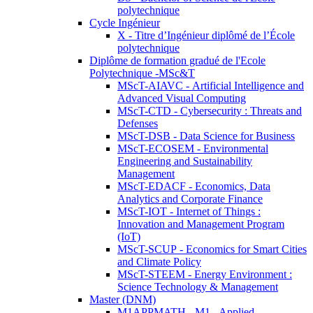
polytechnique
Cycle Ingénieur
X - Titre d’Ingénieur diplômé de l’École
polytechnique
Diplôme de formation gradué de l'Ecole
Polytechnique -MSc&T
MScT-AIAVC - Artificial Intelligence and
Advanced Visual Computing
MScT-CTD - Cybersecurity : Threats and
Defenses
MScT-DSB - Data Science for Business
MScT-ECOSEM - Environmental
Engineering and Sustainability
Management
MScT-EDACF - Economics, Data
Analytics and Corporate Finance
MScT-IOT - Internet of Things :
Innovation and Management Program
(IoT)
MScT-SCUP - Economics for Smart Cities
and Climate Policy
MScT-STEEM - Energy Environment :
Science Technology & Management
Master (DNM)
M1APPMATH - M1 - Applied