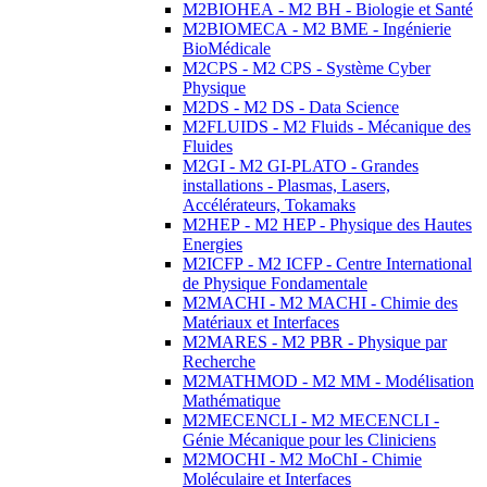
M2BIOHEA - M2 BH - Biologie et Santé
M2BIOMECA - M2 BME - Ingénierie
BioMédicale
M2CPS - M2 CPS - Système Cyber
Physique
M2DS - M2 DS - Data Science
M2FLUIDS - M2 Fluids - Mécanique des
Fluides
M2GI - M2 GI-PLATO - Grandes
installations - Plasmas, Lasers,
Accélérateurs, Tokamaks
M2HEP - M2 HEP - Physique des Hautes
Energies
M2ICFP - M2 ICFP - Centre International
de Physique Fondamentale
M2MACHI - M2 MACHI - Chimie des
Matériaux et Interfaces
M2MARES - M2 PBR - Physique par
Recherche
M2MATHMOD - M2 MM - Modélisation
Mathématique
M2MECENCLI - M2 MECENCLI -
Génie Mécanique pour les Cliniciens
M2MOCHI - M2 MoChI - Chimie
Moléculaire et Interfaces