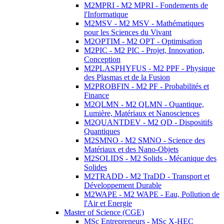
M2MPRI - M2 MPRI - Fondements de
l'Informatique
M2MSV - M2 MSV - Mathématiques
pour les Sciences du Vivant
M2OPTIM - M2 OPT - Optimisation
M2PIC - M2 PIC - Projet, Innovation,
Conception
M2PLASPHYFUS - M2 PPF - Physique
des Plasmas et de la Fusion
M2PROBFIN - M2 PF - Probabilités et
Finance
M2QLMN - M2 QLMN - Quantique,
Lumière, Matériaux et Nanosciences
M2QUANTDEV - M2 QD - Dispositifs
Quantiques
M2SMNO - M2 SMNO - Science des
Matériaux et des Nano-Objets
M2SOLIDS - M2 Solids - Mécanique des
Solides
M2TRADD - M2 TraDD - Transport et
Développement Durable
M2WAPE - M2 WAPE - Eau, Pollution de
l'Air et Energie
Master of Science (CGE)
MSc Entrepreneurs - MSc X-HEC