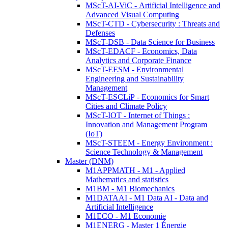
MScT-AI-ViC - Artificial Intelligence and
Advanced Visual Computing
MScT-CTD - Cybersecurity : Threats and
Defenses
MScT-DSB - Data Science for Business
MScT-EDACF - Economics, Data
Analytics and Corporate Finance
MScT-EESM - Environmental
Engineering and Sustainability
Management
MScT-ESCLiP - Economics for Smart
Cities and Climate Policy
MScT-IOT - Internet of Things :
Innovation and Management Program
(IoT)
MScT-STEEM - Energy Environment :
Science Technology & Management
Master (DNM)
M1APPMATH - M1 - Applied
Mathematics and statistics
M1BM - M1 Biomechanics
M1DATAAI - M1 Data AI - Data and
Artificial Intelligence
M1ECO - M1 Economie
M1ENERG - Master 1 Énergie