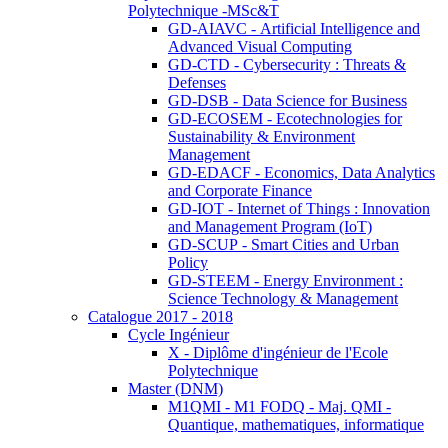
Polytechnique -MSc&T
GD-AIAVC - Artificial Intelligence and
Advanced Visual Computing
GD-CTD - Cybersecurity : Threats &
Defenses
GD-DSB - Data Science for Business
GD-ECOSEM - Ecotechnologies for
Sustainability & Environment
Management
GD-EDACF - Economics, Data Analytics
and Corporate Finance
GD-IOT - Internet of Things : Innovation
and Management Program (IoT)
GD-SCUP - Smart Cities and Urban
Policy
GD-STEEM - Energy Environment :
Science Technology & Management
Catalogue 2017 - 2018
Cycle Ingénieur
X - Diplôme d'ingénieur de l'Ecole
Polytechnique
Master (DNM)
M1QMI - M1 FODQ - Maj. QMI -
Quantique, mathematiques, informatique