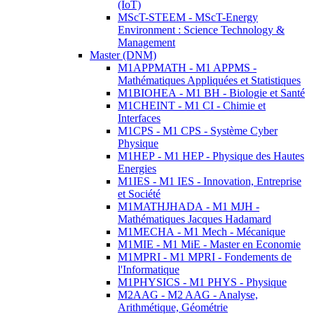
(IoT)
MScT-STEEM - MScT-Energy
Environment : Science Technology &
Management
Master (DNM)
M1APPMATH - M1 APPMS -
Mathématiques Appliquées et Statistiques
M1BIOHEA - M1 BH - Biologie et Santé
M1CHEINT - M1 CI - Chimie et
Interfaces
M1CPS - M1 CPS - Système Cyber
Physique
M1HEP - M1 HEP - Physique des Hautes
Energies
M1IES - M1 IES - Innovation, Entreprise
et Société
M1MATHJHADA - M1 MJH -
Mathématiques Jacques Hadamard
M1MECHA - M1 Mech - Mécanique
M1MIE - M1 MiE - Master en Economie
M1MPRI - M1 MPRI - Fondements de
l'Informatique
M1PHYSICS - M1 PHYS - Physique
M2AAG - M2 AAG - Analyse,
Arithmétique, Géométrie