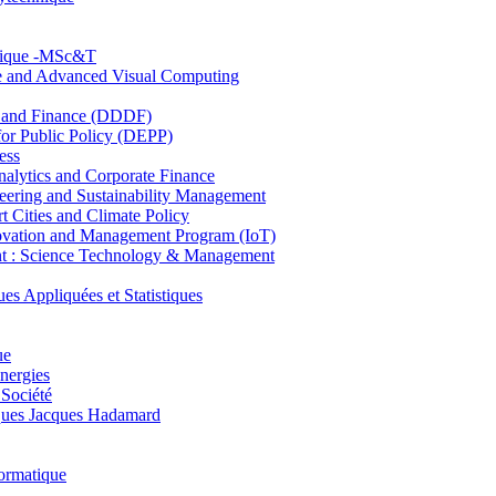
hnique -MSc&T
ce and Advanced Visual Computing
and Finance (DDDF)
r Public Policy (DEPP)
ess
ytics and Corporate Finance
ring and Sustainability Management
Cities and Climate Policy
ovation and Management Program (IoT)
: Science Technology & Management
ppliquées et Statistiques
ue
nergies
 Société
es Jacques Hadamard
ormatique