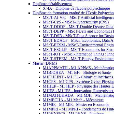
Diplôme d'établissement
X-4A - Diplôme de l'Ecole polytechnique
Diplôme de formation gradué de l'Ecole Polytec
MScT-AI-ViC - MScT-Artificial Intelligen
MScT-CyS - MScT-Cybersecurity (CyS)
MScT-DDDF - MScT-Double Degree Data 
MScT-DEPP - MScT-Data and Economics fo
MScT-DSB - MScT-Data Science for Busin
MScT-EDACF - MScT-Economics, Data Anal
MScT-EESM - MScT-Environmental Enginee
MScT-ESCLiP - MScT-Economics for Smart 
MScT-IOT - MScT-Internet of Things : Inn
MScT-STEEM - MScT-Energy Environment 
Master (DNM)
M1APPMATH - M1 APPMS - Mathématiques A
M1BIOHEA - M1 BH - Biologie et Santé
M1CHEINT - M1 CI - Chimie et Interfaces
M1CPS - M1 CPS - Système Cyber Physiq
M1HEP - M1 HEP - Physique des Hautes E
M1IES - M1 IES - Innovation, Entreprise et
M1MATHJHADA - M1 MJH - Mathématiqu
M1MECHA - M1 Mech - Mécanique
M1MIE - M1 MiE - Master en Economie
M1MPRI - M1 MPRI - Fondements de l'Inf
M1PHYSICS - M1 PHYS - Physique