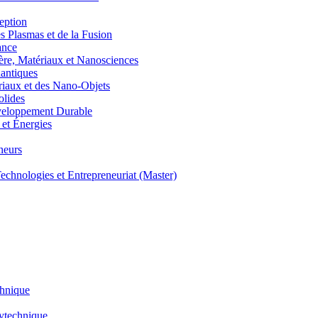
eption
lasmas et de la Fusion
ance
, Matériaux et Nanosciences
ntiques
aux et des Nano-Objets
lides
eloppement Durable
et Énergies
neurs
hnologies et Entrepreneuriat (Master)
chnique
lytechnique