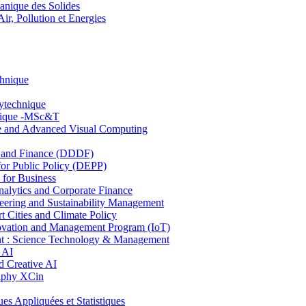
nique des Solides
, Pollution et Energies
chnique
lytechnique
hnique -MSc&T
ce and Advanced Visual Computing
and Finance (DDDF)
r Public Policy (DEPP)
for Business
ytics and Corporate Finance
ring and Sustainability Management
Cities and Climate Policy
ovation and Management Program (IoT)
: Science Technology & Management
 AI
 Creative AI
aphy XCin
ppliquées et Statistiques