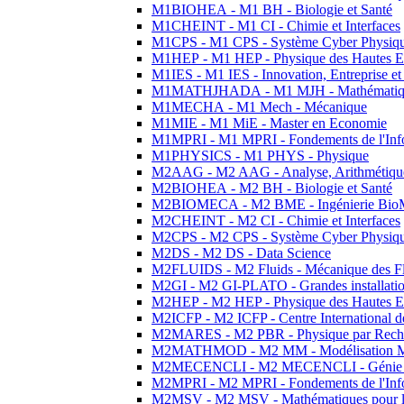
M1BIOHEA - M1 BH - Biologie et Santé
M1CHEINT - M1 CI - Chimie et Interfaces
M1CPS - M1 CPS - Système Cyber Physiq
M1HEP - M1 HEP - Physique des Hautes E
M1IES - M1 IES - Innovation, Entreprise et
M1MATHJHADA - M1 MJH - Mathématiqu
M1MECHA - M1 Mech - Mécanique
M1MIE - M1 MiE - Master en Economie
M1MPRI - M1 MPRI - Fondements de l'Inf
M1PHYSICS - M1 PHYS - Physique
M2AAG - M2 AAG - Analyse, Arithmétique
M2BIOHEA - M2 BH - Biologie et Santé
M2BIOMECA - M2 BME - Ingénierie BioM
M2CHEINT - M2 CI - Chimie et Interfaces
M2CPS - M2 CPS - Système Cyber Physiq
M2DS - M2 DS - Data Science
M2FLUIDS - M2 Fluids - Mécanique des Fl
M2GI - M2 GI-PLATO - Grandes installation
M2HEP - M2 HEP - Physique des Hautes E
M2ICFP - M2 ICFP - Centre International 
M2MARES - M2 PBR - Physique par Rech
M2MATHMOD - M2 MM - Modélisation M
M2MECENCLI - M2 MECENCLI - Génie Méc
M2MPRI - M2 MPRI - Fondements de l'Inf
M2MSV - M2 MSV - Mathématiques pour le