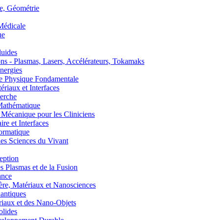
, Géométrie
édicale
ue
uides
s - Plasmas, Lasers, Accélérateurs, Tokamaks
nergies
de Physique Fondamentale
aux et Interfaces
erche
athématique
anique pour les Cliniciens
 et Interfaces
ormatique
s Sciences du Vivant
eption
lasmas et de la Fusion
ance
, Matériaux et Nanosciences
ntiques
aux et des Nano-Objets
lides