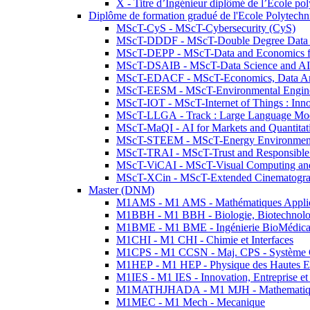
X - Titre d’Ingénieur diplômé de l’École po
Diplôme de formation gradué de l'Ecole Polytec
MScT-CyS - MScT-Cybersecurity (CyS)
MScT-DDDF - MScT-Double Degree Data 
MScT-DEPP - MScT-Data and Economics fo
MScT-DSAIB - MScT-Data Science and AI 
MScT-EDACF - MScT-Economics, Data Anal
MScT-EESM - MScT-Environmental Enginee
MScT-IOT - MScT-Internet of Things : Inn
MScT-LLGA - Track : Large Language Mode
MScT-MaQI - AI for Markets and Quantitat
MScT-STEEM - MScT-Energy Environment 
MScT-TRAI - MScT-Trust and Responsible
MScT-ViCAI - MScT-Visual Computing and
MScT-XCin - MScT-Extended Cinematogr
Master (DNM)
M1AMS - M1 AMS - Mathématiques Appliqué
M1BBH - M1 BBH - Biologie, Biotechnolog
M1BME - M1 BME - Ingénierie BioMédica
M1CHI - M1 CHI - Chimie et Interfaces
M1CPS - M1 CCSN - Maj. CPS - Système 
M1HEP - M1 HEP - Physique des Hautes E
M1IES - M1 IES - Innovation, Entreprise et
M1MATHJHADA - M1 MJH - Mathematiqu
M1MEC - M1 Mech - Mecanique