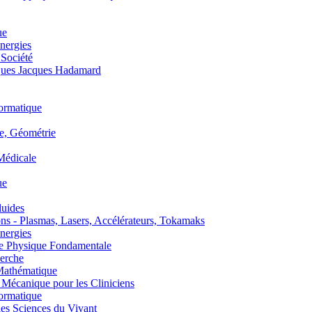
ue
nergies
 Société
es Jacques Hadamard
ormatique
, Géométrie
édicale
ue
uides
s - Plasmas, Lasers, Accélérateurs, Tokamaks
nergies
de Physique Fondamentale
erche
athématique
anique pour les Cliniciens
ormatique
s Sciences du Vivant