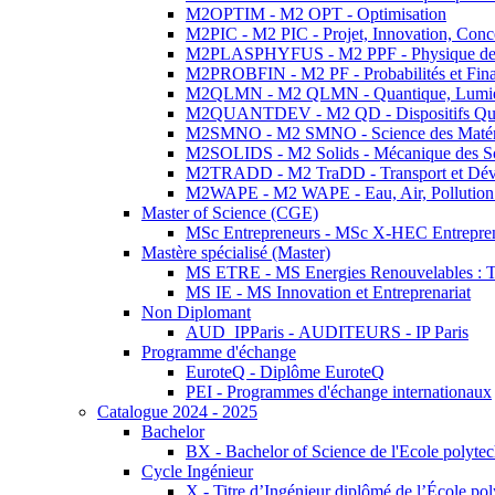
M2OPTIM - M2 OPT - Optimisation
M2PIC - M2 PIC - Projet, Innovation, Conc
M2PLASPHYFUS - M2 PPF - Physique des P
M2PROBFIN - M2 PF - Probabilités et Fin
M2QLMN - M2 QLMN - Quantique, Lumière
M2QUANTDEV - M2 QD - Dispositifs Qua
M2SMNO - M2 SMNO - Science des Matéri
M2SOLIDS - M2 Solids - Mécanique des So
M2TRADD - M2 TraDD - Transport et Dév
M2WAPE - M2 WAPE - Eau, Air, Pollution 
Master of Science (CGE)
MSc Entrepreneurs - MSc X-HEC Entrepre
Mastère spécialisé (Master)
MS ETRE - MS Energies Renouvelables : Tec
MS IE - MS Innovation et Entreprenariat
Non Diplomant
AUD_IPParis - AUDITEURS - IP Paris
Programme d'échange
EuroteQ - Diplôme EuroteQ
PEI - Programmes d'échange internationaux
Catalogue 2024 - 2025
Bachelor
BX - Bachelor of Science de l'Ecole polyte
Cycle Ingénieur
X - Titre d’Ingénieur diplômé de l’École po