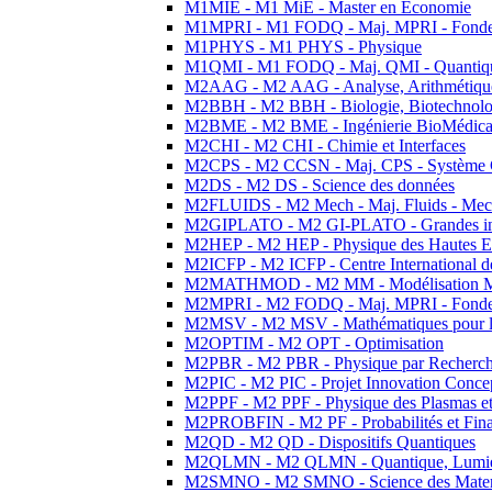
M1MIE - M1 MiE - Master en Economie
M1MPRI - M1 FODQ - Maj. MPRI - Fondeme
M1PHYS - M1 PHYS - Physique
M1QMI - M1 FODQ - Maj. QMI - Quantique
M2AAG - M2 AAG - Analyse, Arithmétique
M2BBH - M2 BBH - Biologie, Biotechnolog
M2BME - M2 BME - Ingénierie BioMédica
M2CHI - M2 CHI - Chimie et Interfaces
M2CPS - M2 CCSN - Maj. CPS - Système 
M2DS - M2 DS - Science des données
M2FLUIDS - M2 Mech - Maj. Fluids - Meca
M2GIPLATO - M2 GI-PLATO - Grandes instal
M2HEP - M2 HEP - Physique des Hautes E
M2ICFP - M2 ICFP - Centre International 
M2MATHMOD - M2 MM - Modélisation M
M2MPRI - M2 FODQ - Maj. MPRI - Fondeme
M2MSV - M2 MSV - Mathématiques pour le
M2OPTIM - M2 OPT - Optimisation
M2PBR - M2 PBR - Physique par Recherc
M2PIC - M2 PIC - Projet Innovation Conce
M2PPF - M2 PPF - Physique des Plasmas et
M2PROBFIN - M2 PF - Probabilités et Fin
M2QD - M2 QD - Dispositifs Quantiques
M2QLMN - M2 QLMN - Quantique, Lumiere
M2SMNO - M2 SMNO - Science des Materi