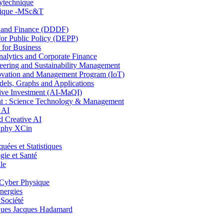
lytechnique
hnique -MSc&T
and Finance (DDDF)
r Public Policy (DEPP)
for Business
ytics and Corporate Finance
ring and Sustainability Management
ovation and Management Program (IoT)
ls, Graphs and Applications
ive Investment (AI-MaQI)
: Science Technology & Management
 AI
 Creative AI
aphy XCin
es et Statistiques
ie et Santé
le
Cyber Physique
nergies
 Société
es Jacques Hadamard