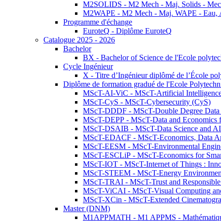
M2SOLIDS - M2 Mech - Maj. Solids - Meca
M2WAPE - M2 Mech - Maj. WAPE - Eau, Air
Programme d'échange
EuroteQ - Diplôme EuroteQ
Catalogue 2025 - 2026
Bachelor
BX - Bachelor of Science de l'Ecole polyte
Cycle Ingénieur
X - Titre d’Ingénieur diplômé de l’École po
Diplôme de formation gradué de l'Ecole Polytec
MScT-AI-ViC - MScT-Artificial Intelligen
MScT-CyS - MScT-Cybersecurity (CyS)
MScT-DDDF - MScT-Double Degree Data 
MScT-DEPP - MScT-Data and Economics fo
MScT-DSAIB - MScT-Data Science and AI 
MScT-EDACF - MScT-Economics, Data Anal
MScT-EESM - MScT-Environmental Enginee
MScT-ESCLiP - MScT-Economics for Smart 
MScT-IOT - MScT-Internet of Things : Inn
MScT-STEEM - MScT-Energy Environment 
MScT-TRAI - MScT-Trust and Responsible
MScT-ViCAI - MScT-Visual Computing and
MScT-XCin - MScT-Extended Cinematogr
Master (DNM)
M1APPMATH - M1 APPMS - Mathématiques A