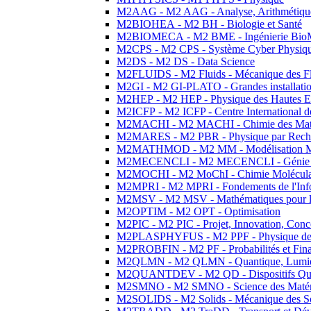
M2AAG - M2 AAG - Analyse, Arithmétique
M2BIOHEA - M2 BH - Biologie et Santé
M2BIOMECA - M2 BME - Ingénierie BioM
M2CPS - M2 CPS - Système Cyber Physiq
M2DS - M2 DS - Data Science
M2FLUIDS - M2 Fluids - Mécanique des Fl
M2GI - M2 GI-PLATO - Grandes installation
M2HEP - M2 HEP - Physique des Hautes E
M2ICFP - M2 ICFP - Centre International 
M2MACHI - M2 MACHI - Chimie des Matéri
M2MARES - M2 PBR - Physique par Rech
M2MATHMOD - M2 MM - Modélisation M
M2MECENCLI - M2 MECENCLI - Génie Méc
M2MOCHI - M2 MoChI - Chimie Moléculaire
M2MPRI - M2 MPRI - Fondements de l'Inf
M2MSV - M2 MSV - Mathématiques pour le
M2OPTIM - M2 OPT - Optimisation
M2PIC - M2 PIC - Projet, Innovation, Conc
M2PLASPHYFUS - M2 PPF - Physique des P
M2PROBFIN - M2 PF - Probabilités et Fin
M2QLMN - M2 QLMN - Quantique, Lumière
M2QUANTDEV - M2 QD - Dispositifs Qua
M2SMNO - M2 SMNO - Science des Matéri
M2SOLIDS - M2 Solids - Mécanique des So