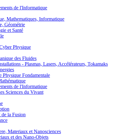
nts de l'Informatique
, Mathematiques, Informatique
, Géométrie
ie et Santé
le
Cyber Physique
nique des Fluides
lations - Plasmas, Lasers, Accélérateurs, Tokamaks
nergies
de Physique Fondamentale
athématique
nts de l'Informatique
s Sciences du Vivant
he
ption
 de la Fusion
ance
, Materiaux et Nanosciences
aux et des Nano-Objets