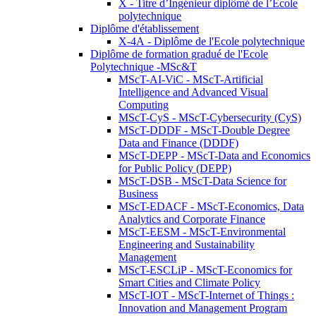
X - Titre d’Ingénieur diplômé de l’École
polytechnique
Diplôme d'établissement
X-4A - Diplôme de l'Ecole polytechnique
Diplôme de formation gradué de l'Ecole
Polytechnique -MSc&T
MScT-AI-ViC - MScT-Artificial
Intelligence and Advanced Visual
Computing
MScT-CyS - MScT-Cybersecurity (CyS)
MScT-DDDF - MScT-Double Degree
Data and Finance (DDDF)
MScT-DEPP - MScT-Data and Economics
for Public Policy (DEPP)
MScT-DSB - MScT-Data Science for
Business
MScT-EDACF - MScT-Economics, Data
Analytics and Corporate Finance
MScT-EESM - MScT-Environmental
Engineering and Sustainability
Management
MScT-ESCLiP - MScT-Economics for
Smart Cities and Climate Policy
MScT-IOT - MScT-Internet of Things :
Innovation and Management Program