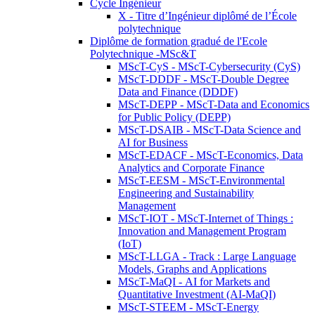
Cycle Ingénieur
X - Titre d’Ingénieur diplômé de l’École
polytechnique
Diplôme de formation gradué de l'Ecole
Polytechnique -MSc&T
MScT-CyS - MScT-Cybersecurity (CyS)
MScT-DDDF - MScT-Double Degree
Data and Finance (DDDF)
MScT-DEPP - MScT-Data and Economics
for Public Policy (DEPP)
MScT-DSAIB - MScT-Data Science and
AI for Business
MScT-EDACF - MScT-Economics, Data
Analytics and Corporate Finance
MScT-EESM - MScT-Environmental
Engineering and Sustainability
Management
MScT-IOT - MScT-Internet of Things :
Innovation and Management Program
(IoT)
MScT-LLGA - Track : Large Language
Models, Graphs and Applications
MScT-MaQI - AI for Markets and
Quantitative Investment (AI-MaQI)
MScT-STEEM - MScT-Energy