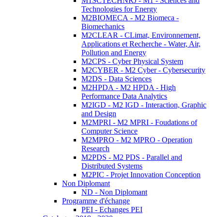
M1SCTECHNRJ - M1 - Sciences and
Technologies for Energy
M2BIOMECA - M2 Biomeca -
Biomechanics
M2CLEAR - CLimat, Environnement,
Applications et Recherche - Water, Air,
Pollution and Energy
M2CPS - Cyber Physical System
M2CYBER - M2 Cyber - Cybersecurity
M2DS - Data Sciences
M2HPDA - M2 HPDA - High
Performance Data Analytics
M2IGD - M2 IGD - Interaction, Graphic
and Design
M2MPRI - M2 MPRI - Foudations of
Computer Science
M2MPRO - M2 MPRO - Operation
Research
M2PDS - M2 PDS - Parallel and
Distributed Systems
M2PIC - Projet Innovation Conception
Non Diplomant
ND - Non Diplomant
Programme d'échange
PEI - Echanges PEI