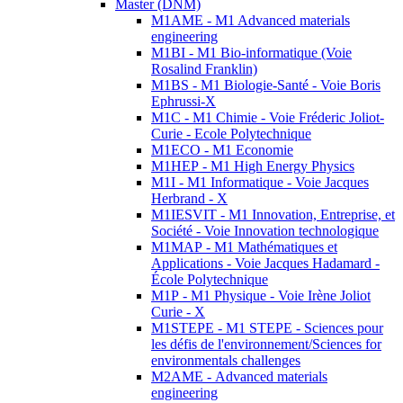
Master (DNM)
M1AME - M1 Advanced materials
engineering
M1BI - M1 Bio-informatique (Voie
Rosalind Franklin)
M1BS - M1 Biologie-Santé - Voie Boris
Ephrussi-X
M1C - M1 Chimie - Voie Fréderic Joliot-
Curie - Ecole Polytechnique
M1ECO - M1 Economie
M1HEP - M1 High Energy Physics
M1I - M1 Informatique - Voie Jacques
Herbrand - X
M1IESVIT - M1 Innovation, Entreprise, et
Société - Voie Innovation technologique
M1MAP - M1 Mathématiques et
Applications - Voie Jacques Hadamard -
École Polytechnique
M1P - M1 Physique - Voie Irène Joliot
Curie - X
M1STEPE - M1 STEPE - Sciences pour
les défis de l'environnement/Sciences for
environmentals challenges
M2AME - Advanced materials
engineering