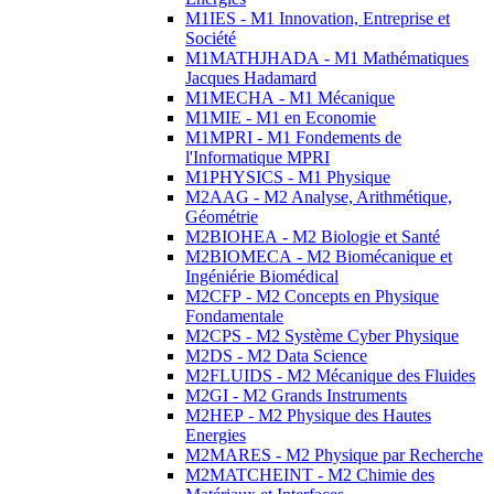
M1IES - M1 Innovation, Entreprise et
Société
M1MATHJHADA - M1 Mathématiques
Jacques Hadamard
M1MECHA - M1 Mécanique
M1MIE - M1 en Economie
M1MPRI - M1 Fondements de
l'Informatique MPRI
M1PHYSICS - M1 Physique
M2AAG - M2 Analyse, Arithmétique,
Géométrie
M2BIOHEA - M2 Biologie et Santé
M2BIOMECA - M2 Biomécanique et
Ingéniérie Biomédical
M2CFP - M2 Concepts en Physique
Fondamentale
M2CPS - M2 Système Cyber Physique
M2DS - M2 Data Science
M2FLUIDS - M2 Mécanique des Fluides
M2GI - M2 Grands Instruments
M2HEP - M2 Physique des Hautes
Energies
M2MARES - M2 Physique par Recherche
M2MATCHEINT - M2 Chimie des