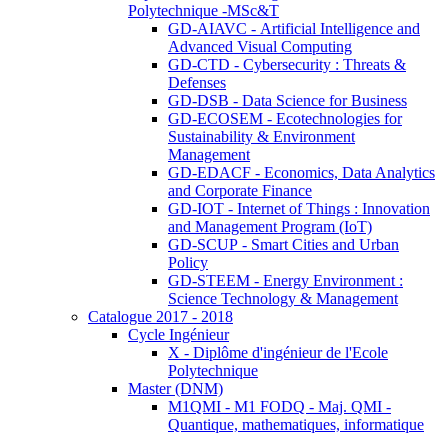
Polytechnique -MSc&T
GD-AIAVC - Artificial Intelligence and
Advanced Visual Computing
GD-CTD - Cybersecurity : Threats &
Defenses
GD-DSB - Data Science for Business
GD-ECOSEM - Ecotechnologies for
Sustainability & Environment
Management
GD-EDACF - Economics, Data Analytics
and Corporate Finance
GD-IOT - Internet of Things : Innovation
and Management Program (IoT)
GD-SCUP - Smart Cities and Urban
Policy
GD-STEEM - Energy Environment :
Science Technology & Management
Catalogue 2017 - 2018
Cycle Ingénieur
X - Diplôme d'ingénieur de l'Ecole
Polytechnique
Master (DNM)
M1QMI - M1 FODQ - Maj. QMI -
Quantique, mathematiques, informatique