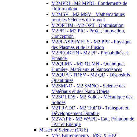
M2MPRI - M2 MPRI - Fondements de
l'Informatique
M2MSV - M2 MSV - Mathématiques
pour les Sciences du Vivant
M2OPTIM - M2 OPT - Optimisation
M2PIC - M2 PIC - Projet, Innovation,
Conception
M2PLASPHYFUS - M2 PPF - Physique
des Plasmas et de la Fusion
M2PROBFIN - M2 PF - Probabilités et
Finance
M2QLMN - M2 QLMN - Quantique,
Lumière, Matériaux et Nanosciences
M2QUANTDEV - M2 QD - Dispositifs
Quantiques
M2SMNO - M2 SMNO - Science des
Matériaux et des Nano-Objets
M2SOLIDS - M2 Solids - Mécanique des
Solides
M2TRADD - M2 TraDD - Transport et
Développement Durable
M2WAPE - M2 WAPE - Eau, Pollution de
l'Air et Energie
Master of Science (CGE)
MSc Entrepreneurs - MSc X-HEC