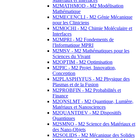
Matériaux et Interfaces
M2MATHMOD - M2 Modélisation
Mathématique
M2MECENCLI - M2 Génie Mécanique
pour les Cliniciens
M2MOCHI - M2 Chimie Moléculaire et
Interfaces
M2MPRI - M2 Fondements de
l'Informatique MPRI
M2MSV - M2 Mathématiques pour les
Sciences du Vivant
M2OPTIM - M2 Optimisation
M2PIC - M2 Projet, Innovation,
Conception
M2PLASPHYFUS - M2 Physique des
Plasmas et de la Fusion
M2PROBFIN - M2 Probabilités et
Finance
M2QNSLMT - M2 Quantique, Lumière,
Matériaux et Nanosciences
M2QUANTDEV - M2 Dispositifs
Quantiques
M2SMNO - M2 Science des Matériaux et
des Nano-Objets
M2SOLIDS - M2 Mécanique des Solides