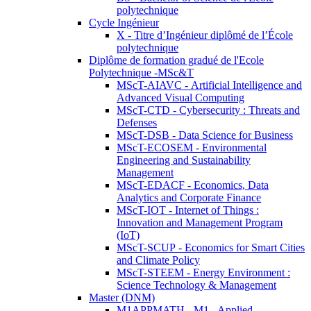
polytechnique
Cycle Ingénieur
X - Titre d’Ingénieur diplômé de l’École
polytechnique
Diplôme de formation gradué de l'Ecole
Polytechnique -MSc&T
MScT-AIAVC - Artificial Intelligence and
Advanced Visual Computing
MScT-CTD - Cybersecurity : Threats and
Defenses
MScT-DSB - Data Science for Business
MScT-ECOSEM - Environmental
Engineering and Sustainability
Management
MScT-EDACF - Economics, Data
Analytics and Corporate Finance
MScT-IOT - Internet of Things :
Innovation and Management Program
(IoT)
MScT-SCUP - Economics for Smart Cities
and Climate Policy
MScT-STEEM - Energy Environment :
Science Technology & Management
Master (DNM)
M1APPMATH - M1 - Applied