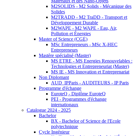
Matériaux et des Nano-Objets
M2SOLIDS - M2 Solids - Mécanique des
Solides
M2TRADD - M2 TraDD - Transport et
Développement Durable
M2WAPE - M2 WAPE - Eau, Air,
Pollution et Énergies
Master of Science (CGE)
MSc Entrepreneurs - MSc X-HEC
Entrepreneurs
Mastère spécialisé (Master)
MS ETRE - MS Energies Renouvelables :
Technologies et Entrepreneuriat (Master)
MS IE - MS Innovation et Entreprenariat
Non Diplomant
AUD_IPParis - AUDITEURS - IP Paris
Programme d'échange
EuroteQ - Diplôme EuroteQ
PEI - Programmes d'échange
internationaux
Catalogue 2024 - 2025
Bachelor
BX - Bachelor of Science de l'Ecole
polytechnique
Cycle Ingénieur