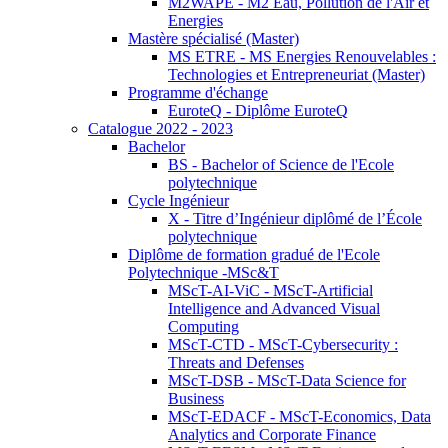
M2WAPE - M2 Eau, Pollution de l'Air et
Energies
Mastère spécialisé (Master)
MS ETRE - MS Energies Renouvelables :
Technologies et Entrepreneuriat (Master)
Programme d'échange
EuroteQ - Diplôme EuroteQ
Catalogue 2022 - 2023
Bachelor
BS - Bachelor of Science de l'Ecole
polytechnique
Cycle Ingénieur
X - Titre d’Ingénieur diplômé de l’École
polytechnique
Diplôme de formation gradué de l'Ecole
Polytechnique -MSc&T
MScT-AI-ViC - MScT-Artificial
Intelligence and Advanced Visual
Computing
MScT-CTD - MScT-Cybersecurity :
Threats and Defenses
MScT-DSB - MScT-Data Science for
Business
MScT-EDACF - MScT-Economics, Data
Analytics and Corporate Finance