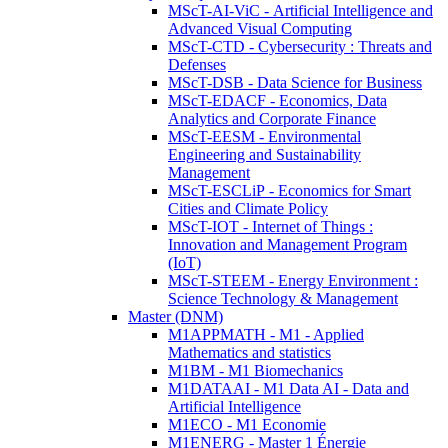
MScT-AI-ViC - Artificial Intelligence and
Advanced Visual Computing
MScT-CTD - Cybersecurity : Threats and
Defenses
MScT-DSB - Data Science for Business
MScT-EDACF - Economics, Data
Analytics and Corporate Finance
MScT-EESM - Environmental
Engineering and Sustainability
Management
MScT-ESCLiP - Economics for Smart
Cities and Climate Policy
MScT-IOT - Internet of Things :
Innovation and Management Program
(IoT)
MScT-STEEM - Energy Environment :
Science Technology & Management
Master (DNM)
M1APPMATH - M1 - Applied
Mathematics and statistics
M1BM - M1 Biomechanics
M1DATAAI - M1 Data AI - Data and
Artificial Intelligence
M1ECO - M1 Economie
M1ENERG - Master 1 Énergie