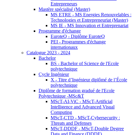
Entrepreneurs
Mastère spécialisé (Master)
MS ETRE - MS Energies Renouvelables :
Technologies et Entrepreneuriat (Master)
MS IE - MS Innovation et Entreprenariat
Programme d'échange
EuroteQ - Diplôme EuroteQ
PEI - Programmes d'échange
internationaux
Catalogue 2023 - 2024
Bachelor
BS - Bachelor of Science de l'Ecole
polytechnique
Cycle Ingénieur
X - Titre d’Ingénieur diplômé de l’École
polytechnique
Diplôme de formation gradué de l'Ecole
Polytechnique -MSc&T
MScT-AI-ViC - MScT-Artificial
Intelligence and Advanced Visual
Computing
MScT-CTD - MScT-Cybersecurity :
Threats and Defenses
MScT-DDDF - MScT-Double Degree
Data and Finance (DDDF)