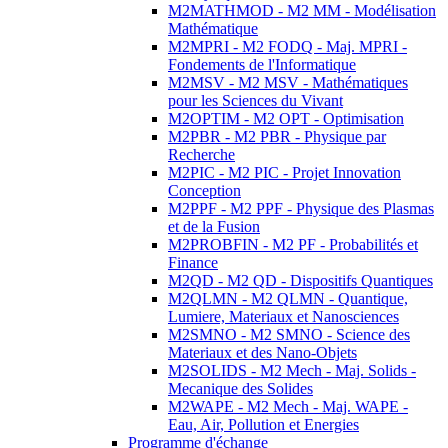
M2MATHMOD - M2 MM - Modélisation
Mathématique
M2MPRI - M2 FODQ - Maj. MPRI -
Fondements de l'Informatique
M2MSV - M2 MSV - Mathématiques
pour les Sciences du Vivant
M2OPTIM - M2 OPT - Optimisation
M2PBR - M2 PBR - Physique par
Recherche
M2PIC - M2 PIC - Projet Innovation
Conception
M2PPF - M2 PPF - Physique des Plasmas
et de la Fusion
M2PROBFIN - M2 PF - Probabilités et
Finance
M2QD - M2 QD - Dispositifs Quantiques
M2QLMN - M2 QLMN - Quantique,
Lumiere, Materiaux et Nanosciences
M2SMNO - M2 SMNO - Science des
Materiaux et des Nano-Objets
M2SOLIDS - M2 Mech - Maj. Solids -
Mecanique des Solides
M2WAPE - M2 Mech - Maj. WAPE -
Eau, Air, Pollution et Energies
Programme d'échange