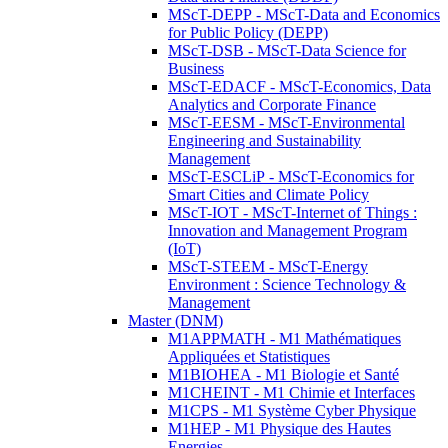
MScT-DEPP - MScT-Data and Economics
for Public Policy (DEPP)
MScT-DSB - MScT-Data Science for
Business
MScT-EDACF - MScT-Economics, Data
Analytics and Corporate Finance
MScT-EESM - MScT-Environmental
Engineering and Sustainability
Management
MScT-ESCLiP - MScT-Economics for
Smart Cities and Climate Policy
MScT-IOT - MScT-Internet of Things :
Innovation and Management Program
(IoT)
MScT-STEEM - MScT-Energy
Environment : Science Technology &
Management
Master (DNM)
M1APPMATH - M1 Mathématiques
Appliquées et Statistiques
M1BIOHEA - M1 Biologie et Santé
M1CHEINT - M1 Chimie et Interfaces
M1CPS - M1 Système Cyber Physique
M1HEP - M1 Physique des Hautes
Energies