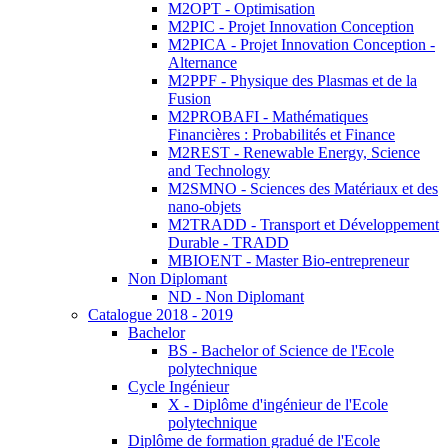
M2OPT - Optimisation
M2PIC - Projet Innovation Conception
M2PICA - Projet Innovation Conception -
Alternance
M2PPF - Physique des Plasmas et de la
Fusion
M2PROBAFI - Mathématiques
Financières : Probabilités et Finance
M2REST - Renewable Energy, Science
and Technology
M2SMNO - Sciences des Matériaux et des
nano-objets
M2TRADD - Transport et Développement
Durable - TRADD
MBIOENT - Master Bio-entrepreneur
Non Diplomant
ND - Non Diplomant
Catalogue 2018 - 2019
Bachelor
BS - Bachelor of Science de l'Ecole
polytechnique
Cycle Ingénieur
X - Diplôme d'ingénieur de l'Ecole
polytechnique
Diplôme de formation gradué de l'Ecole