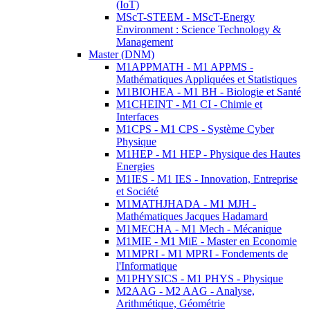
(IoT)
MScT-STEEM - MScT-Energy
Environment : Science Technology &
Management
Master (DNM)
M1APPMATH - M1 APPMS -
Mathématiques Appliquées et Statistiques
M1BIOHEA - M1 BH - Biologie et Santé
M1CHEINT - M1 CI - Chimie et
Interfaces
M1CPS - M1 CPS - Système Cyber
Physique
M1HEP - M1 HEP - Physique des Hautes
Energies
M1IES - M1 IES - Innovation, Entreprise
et Société
M1MATHJHADA - M1 MJH -
Mathématiques Jacques Hadamard
M1MECHA - M1 Mech - Mécanique
M1MIE - M1 MiE - Master en Economie
M1MPRI - M1 MPRI - Fondements de
l'Informatique
M1PHYSICS - M1 PHYS - Physique
M2AAG - M2 AAG - Analyse,
Arithmétique, Géométrie