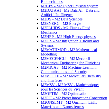
Biomechanics
M2CPS - M2 Cyber Physical System
M2DATAAI - M2 Data AI - Data and
Artificial Intelligence
M2DS - M2 Data Sciences
M2ENERG - M2 Énergie
M2FLUIDS - M2 Fluids - Fluid
Mechanics
M2HEP - M2 High Energy physics
M2ICS - M2 Integration, Circuits and
Systems
M2MATHMOD - M2 Mathematical
Modelling
M2MECENCLI - M2 Mecencli -
Mechanical Engineering for Clinicians
M2MICAS - M2 Machine Learning,
Communications and Security
M2MOCHI - M2 Molecular Chemistry
and Interfaces
M2MSV - M2 MSV - Mathématiques
pour les Sciences du Vivant
M2OPTIM - M2 Optimisation
M2PIC - M2 Projet Innovation Conception
M2QNSLMT - M2 Quantum, Light,
Materials and Nanosciences