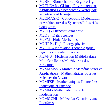
M2BE - Biomechanical Engineering
M2CLEAR - CLimat, Environnement,
Applications et Recherche - Water, Air,
Pollution and Energy
M2CMASIC - Conception, Modélisation
et Architecture des Systèmes Industriels
Complexes
M2DQ - Dispositif quantique
M2DS - Data Sciences
M2FM - Fluid Mechanics
M2HEP - High Energy physics
M2ITIE - Innovation Technologique :
ingénierie et entrepreneuriat
M2M4S - Modélisation Multiphysique
Multiéchelle des Matériaux et des
Structures
M2MAMSV - Master 2 Mathématiques et
Applications - Mathématiques pour les
Sciences du Vivant
M2MFSF - Mathématiques Financières :
Statistique et Finance
M2MM - Mathématiques de la
modélisation
M2MOCHI - Molecular Chemistry and
Interfaces