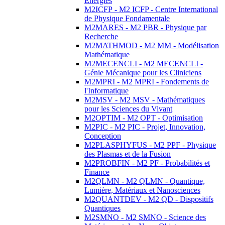
Energies
M2ICFP - M2 ICFP - Centre International
de Physique Fondamentale
M2MARES - M2 PBR - Physique par
Recherche
M2MATHMOD - M2 MM - Modélisation
Mathématique
M2MECENCLI - M2 MECENCLI -
Génie Mécanique pour les Cliniciens
M2MPRI - M2 MPRI - Fondements de
l'Informatique
M2MSV - M2 MSV - Mathématiques
pour les Sciences du Vivant
M2OPTIM - M2 OPT - Optimisation
M2PIC - M2 PIC - Projet, Innovation,
Conception
M2PLASPHYFUS - M2 PPF - Physique
des Plasmas et de la Fusion
M2PROBFIN - M2 PF - Probabilités et
Finance
M2QLMN - M2 QLMN - Quantique,
Lumière, Matériaux et Nanosciences
M2QUANTDEV - M2 QD - Dispositifs
Quantiques
M2SMNO - M2 SMNO - Science des