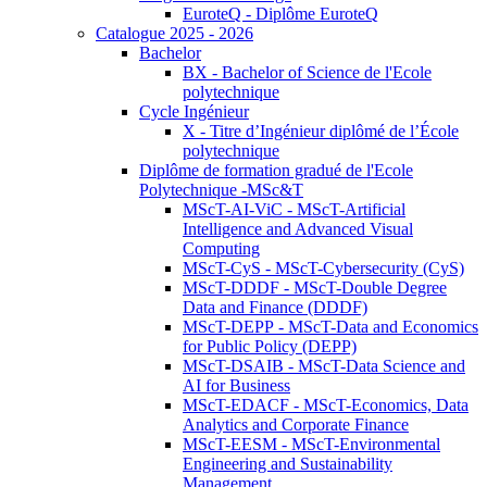
EuroteQ - Diplôme EuroteQ
Catalogue 2025 - 2026
Bachelor
BX - Bachelor of Science de l'Ecole
polytechnique
Cycle Ingénieur
X - Titre d’Ingénieur diplômé de l’École
polytechnique
Diplôme de formation gradué de l'Ecole
Polytechnique -MSc&T
MScT-AI-ViC - MScT-Artificial
Intelligence and Advanced Visual
Computing
MScT-CyS - MScT-Cybersecurity (CyS)
MScT-DDDF - MScT-Double Degree
Data and Finance (DDDF)
MScT-DEPP - MScT-Data and Economics
for Public Policy (DEPP)
MScT-DSAIB - MScT-Data Science and
AI for Business
MScT-EDACF - MScT-Economics, Data
Analytics and Corporate Finance
MScT-EESM - MScT-Environmental
Engineering and Sustainability
Management