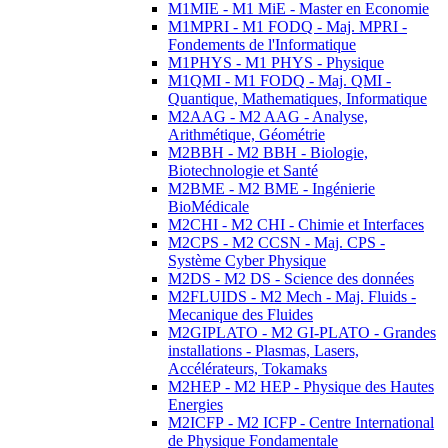
M1MIE - M1 MiE - Master en Economie
M1MPRI - M1 FODQ - Maj. MPRI -
Fondements de l'Informatique
M1PHYS - M1 PHYS - Physique
M1QMI - M1 FODQ - Maj. QMI -
Quantique, Mathematiques, Informatique
M2AAG - M2 AAG - Analyse,
Arithmétique, Géométrie
M2BBH - M2 BBH - Biologie,
Biotechnologie et Santé
M2BME - M2 BME - Ingénierie
BioMédicale
M2CHI - M2 CHI - Chimie et Interfaces
M2CPS - M2 CCSN - Maj. CPS -
Système Cyber Physique
M2DS - M2 DS - Science des données
M2FLUIDS - M2 Mech - Maj. Fluids -
Mecanique des Fluides
M2GIPLATO - M2 GI-PLATO - Grandes
installations - Plasmas, Lasers,
Accélérateurs, Tokamaks
M2HEP - M2 HEP - Physique des Hautes
Energies
M2ICFP - M2 ICFP - Centre International
de Physique Fondamentale