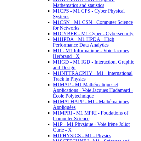
Mathematics and statistics
M1CPS - M1 CPS - Cyber Physical
Systems
M1CSN - M1 CSN - Computer Science
for Networks
M1CYBER - M1 Cyber - Cybersecurity
M1HPDA - M1 HPDA - High
Performance Data Analytics
M1I - M1 Informatique - Voie Jacques
Herbrand - X
M1IGD - M1 IGD - Interaction, Graphic
and Design
M1INTTRACPHY - M1 - International
Track in Physics
M1MAP - M1 Mathématiques et
Applications - Voie Jacques Hadamard -
École Polytechnique
M1MATHAPP - M1 - Mathématiques
Appliquées
M1MPRI - M1 MPRI - Foudations of
Computer Science
M1P - M1 Physique - Voie Irène Joliot
Curie - X
M1PHYSICS - M1 - Physics