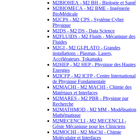
M2BIOHEA - M2 BH - Biologie et Santé
M2BIOMECA - M2 BME - Ingénierie
BioMédicale
M2CPS - M2 CPS - Système Cyber
Physique
M2DS - M2 DS - Data Science
M2FLUIDS - M2 Fluids - Mécanique des
Fluides
M2GI - M2 GI-PLATO - Grandes
installations - Plasmas, Lasers,
Accélérateurs, Tokamaks
M2HEP - M2 HEP - Physique des Hautes
Energies
M2ICFP - M2 ICFP - Centre International
de Physique Fondamentale
M2MACHI - M2 MACHI - Chimie des
Matériaux et Interfaces
M2MARES - M2 PBR - Physique par
Recherche
M2MATHMOD - M2 MM - Modélisation
Mathématique
M2MECENCLI - M2 MECENCLI -
Génie Mécanique pour les Cliniciens
M2MOCHI - M2 MoChI - Chimie
Moléculaire et Interfaces