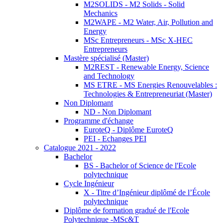
M2SOLIDS - M2 Solids - Solid
Mechanics
M2WAPE - M2 Water, Air, Pollution and
Energy
MSc Entrepreneurs - MSc X-HEC
Entrepreneurs
Mastère spécialisé (Master)
M2REST - Renewable Energy, Science
and Technology
MS ETRE - MS Energies Renouvelables :
Technologies & Entrepreneuriat (Master)
Non Diplomant
ND - Non Diplomant
Programme d'échange
EuroteQ - Diplôme EuroteQ
PEI - Echanges PEI
Catalogue 2021 - 2022
Bachelor
BS - Bachelor of Science de l'Ecole
polytechnique
Cycle Ingénieur
X - Titre d’Ingénieur diplômé de l’École
polytechnique
Diplôme de formation gradué de l'Ecole
Polytechnique -MSc&T