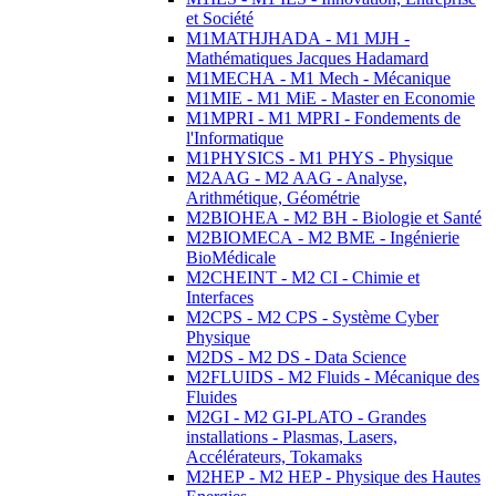
et Société
M1MATHJHADA - M1 MJH -
Mathématiques Jacques Hadamard
M1MECHA - M1 Mech - Mécanique
M1MIE - M1 MiE - Master en Economie
M1MPRI - M1 MPRI - Fondements de
l'Informatique
M1PHYSICS - M1 PHYS - Physique
M2AAG - M2 AAG - Analyse,
Arithmétique, Géométrie
M2BIOHEA - M2 BH - Biologie et Santé
M2BIOMECA - M2 BME - Ingénierie
BioMédicale
M2CHEINT - M2 CI - Chimie et
Interfaces
M2CPS - M2 CPS - Système Cyber
Physique
M2DS - M2 DS - Data Science
M2FLUIDS - M2 Fluids - Mécanique des
Fluides
M2GI - M2 GI-PLATO - Grandes
installations - Plasmas, Lasers,
Accélérateurs, Tokamaks
M2HEP - M2 HEP - Physique des Hautes