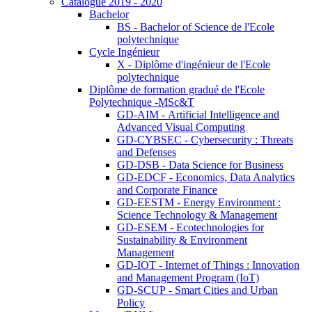
Catalogue 2019 - 2020
Bachelor
BS - Bachelor of Science de l'Ecole
polytechnique
Cycle Ingénieur
X - Diplôme d'ingénieur de l'Ecole
polytechnique
Diplôme de formation gradué de l'Ecole
Polytechnique -MSc&T
GD-AIM - Artificial Intelligence and
Advanced Visual Computing
GD-CYBSEC - Cybersecurity : Threats
and Defenses
GD-DSB - Data Science for Business
GD-EDCF - Economics, Data Analytics
and Corporate Finance
GD-EESTM - Energy Environment :
Science Technology & Management
GD-ESEM - Ecotechnologies for
Sustainability & Environment
Management
GD-IOT - Internet of Things : Innovation
and Management Program (IoT)
GD-SCUP - Smart Cities and Urban
Policy