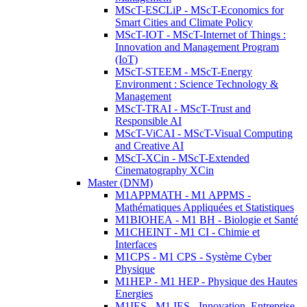
MScT-ESCLiP - MScT-Economics for
Smart Cities and Climate Policy
MScT-IOT - MScT-Internet of Things :
Innovation and Management Program
(IoT)
MScT-STEEM - MScT-Energy
Environment : Science Technology &
Management
MScT-TRAI - MScT-Trust and
Responsible AI
MScT-ViCAI - MScT-Visual Computing
and Creative AI
MScT-XCin - MScT-Extended
Cinematography XCin
Master (DNM)
M1APPMATH - M1 APPMS -
Mathématiques Appliquées et Statistiques
M1BIOHEA - M1 BH - Biologie et Santé
M1CHEINT - M1 CI - Chimie et
Interfaces
M1CPS - M1 CPS - Système Cyber
Physique
M1HEP - M1 HEP - Physique des Hautes
Energies
M1IES - M1 IES - Innovation, Entreprise