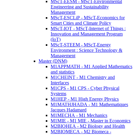
MScT-EESM - MScT-Environmental
Engineering and Sustainability
Management
MScT-ESCLiP - MScT-Economics for
Smart Cities and Climate Policy
MScT-IOT - MScT-Internet of Things :
Innovation and Management Program
(IoT)
MScT-STEEM - MScT-Energy
Environment : Science Technology &
Management
Master (DNM)
M1APPMATH - M1 Applied Mathematics
and statistics
M1CHEINT - M1 Chemistry and
Interfaces
M1CPS - M1 CPS - Cyber Physical
Systems
M1HEP - M1 High Energy Physics
M1MATHJHADA - M1 Mathematiques
Jacques Hadamard
M1MECHA - M1 Mechanics
M1MIE - M1 MIE - Master in Economics
M2BIOHEA - M2 Biology and Health
M2BIOMECA - M2 Biomeca -