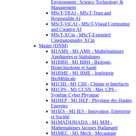
Environment : Science Technology &
Management
MScT-TRAI - MScT-Trust and
Responsible AI
MScT-ViCAI - MScT-Visual Computing
and Creative AI
MScT-XCin - MScT-Extended
Cinematography XCin
Master (DNM)
M1AMS - M1 AMS - Mathématiques
Appliquées et Statistiques
M1BBH - M1 BBH - Biologie,
Biotechnologie et Santé
M1BME - M1 BME - Ingénierie
BioMédicale
M1CHI - M1 CHI - Chimie et Interfaces
M1CPS - M1 CCSN - Maj. CPS -
Système Cyber Physique
M1HEP - M1 HEP - Physique des Hautes
Energies
M1IES - M1 IES - Innovation, Entreprise
et Société
M1MATHJHADA - M1 MJH -
Mathematiques Jacques Hadamard
M1MEC - M1 Mech - Mecanique