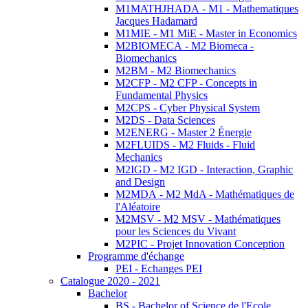
M1MATHJHADA - M1 - Mathematiques
Jacques Hadamard
M1MIE - M1 MiE - Master in Economics
M2BIOMECA - M2 Biomeca -
Biomechanics
M2BM - M2 Biomechanics
M2CFP - M2 CFP - Concepts in
Fundamental Physics
M2CPS - Cyber Physical System
M2DS - Data Sciences
M2ENERG - Master 2 Énergie
M2FLUIDS - M2 Fluids - Fluid
Mechanics
M2IGD - M2 IGD - Interaction, Graphic
and Design
M2MDA - M2 MdA - Mathématiques de
l'Aléatoire
M2MSV - M2 MSV - Mathématiques
pour les Sciences du Vivant
M2PIC - Projet Innovation Conception
Programme d'échange
PEI - Echanges PEI
Catalogue 2020 - 2021
Bachelor
BS - Bachelor of Science de l'Ecole