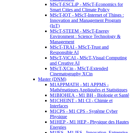
MScT-ESCLiP - MScT-Economics for
Smart Cities and Climate Policy
MScT-IOT - MScT-Internet of Things :
Innovation and Management Program
(IoT)
MScT-STEEM - MScT-Energy
Environment : Science Technology &
Management
MScT-TRAI - MScT-Trust and
Responsible AI
MScT-ViCAI - MScT-Visual Computing
and Creative AI
MScT-XCin - MScT-Extended
Cinematography XCin
Master (DNM)
M1APPMATH - M1 APPMS -
Mathématiques Appliquées et Statistiques
M1BIOHEA - M1 BH - Biologie et Santé
M1CHEINT - M1 CI - Chimie et
Interfaces
M1CPS - M1 CPS - Système Cyber
Physique
M1HEP - M1 HEP - Physique des Hautes
Energies
M1IES - M1 IES - Innovation, Entreprise