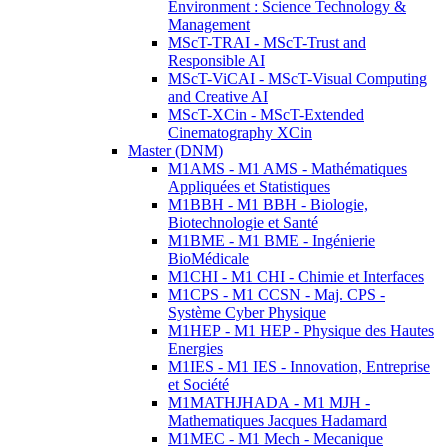
Environment : Science Technology &
Management
MScT-TRAI - MScT-Trust and
Responsible AI
MScT-ViCAI - MScT-Visual Computing
and Creative AI
MScT-XCin - MScT-Extended
Cinematography XCin
Master (DNM)
M1AMS - M1 AMS - Mathématiques
Appliquées et Statistiques
M1BBH - M1 BBH - Biologie,
Biotechnologie et Santé
M1BME - M1 BME - Ingénierie
BioMédicale
M1CHI - M1 CHI - Chimie et Interfaces
M1CPS - M1 CCSN - Maj. CPS -
Système Cyber Physique
M1HEP - M1 HEP - Physique des Hautes
Energies
M1IES - M1 IES - Innovation, Entreprise
et Société
M1MATHJHADA - M1 MJH -
Mathematiques Jacques Hadamard
M1MEC - M1 Mech - Mecanique