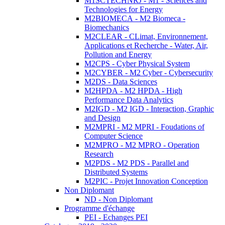
M1SCTECHNRJ - M1 - Sciences and
Technologies for Energy
M2BIOMECA - M2 Biomeca -
Biomechanics
M2CLEAR - CLimat, Environnement,
Applications et Recherche - Water, Air,
Pollution and Energy
M2CPS - Cyber Physical System
M2CYBER - M2 Cyber - Cybersecurity
M2DS - Data Sciences
M2HPDA - M2 HPDA - High
Performance Data Analytics
M2IGD - M2 IGD - Interaction, Graphic
and Design
M2MPRI - M2 MPRI - Foudations of
Computer Science
M2MPRO - M2 MPRO - Operation
Research
M2PDS - M2 PDS - Parallel and
Distributed Systems
M2PIC - Projet Innovation Conception
Non Diplomant
ND - Non Diplomant
Programme d'échange
PEI - Echanges PEI