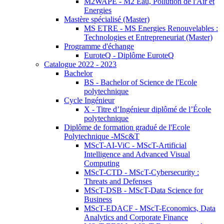
M2WAPE - M2 Eau, Pollution de l'Air et
Energies
Mastère spécialisé (Master)
MS ETRE - MS Energies Renouvelables :
Technologies et Entrepreneuriat (Master)
Programme d'échange
EuroteQ - Diplôme EuroteQ
Catalogue 2022 - 2023
Bachelor
BS - Bachelor of Science de l'Ecole
polytechnique
Cycle Ingénieur
X - Titre d’Ingénieur diplômé de l’École
polytechnique
Diplôme de formation gradué de l'Ecole
Polytechnique -MSc&T
MScT-AI-ViC - MScT-Artificial
Intelligence and Advanced Visual
Computing
MScT-CTD - MScT-Cybersecurity :
Threats and Defenses
MScT-DSB - MScT-Data Science for
Business
MScT-EDACF - MScT-Economics, Data
Analytics and Corporate Finance