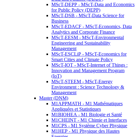
MScT-DEPP - MScT-Data and Economics
for Public Policy (DEPP)
MScT-DSB - MScT-Data Science for
Business
MScT-EDACF - MScT-Economics, Data
Analytics and Corporate Finance
MScT-EESM - MScT-Environmental
Engineering and Sustainability
Management
MScT-ESCLiP - MScT-Economics for
Smart Cities and Climate Policy
MScT-IOT - MScT-Internet of Things :
Innovation and Management Program
(IoT)
MScT-STEEM - MScT-Energy
Environment : Science Technology &
Management
Master (DNM)
M1APPMATH - M1 Mathématiques
Appliquées et Statistiques
M1BIOHEA - M1 Biologie et Santé
M1CHEINT - M1 Chimie et Interfaces
M1CPS - M1 Système Cyber Physique
M1HEP - M1 Physique des Hautes
Energies