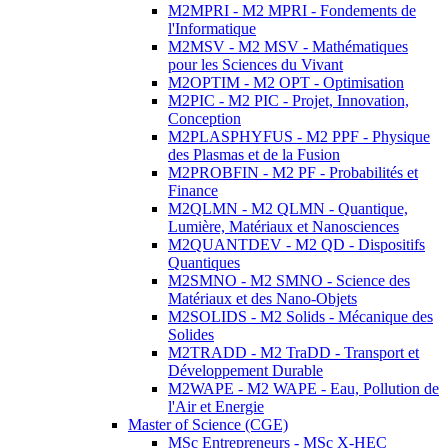
M2MPRI - M2 MPRI - Fondements de
l'Informatique
M2MSV - M2 MSV - Mathématiques
pour les Sciences du Vivant
M2OPTIM - M2 OPT - Optimisation
M2PIC - M2 PIC - Projet, Innovation,
Conception
M2PLASPHYFUS - M2 PPF - Physique
des Plasmas et de la Fusion
M2PROBFIN - M2 PF - Probabilités et
Finance
M2QLMN - M2 QLMN - Quantique,
Lumière, Matériaux et Nanosciences
M2QUANTDEV - M2 QD - Dispositifs
Quantiques
M2SMNO - M2 SMNO - Science des
Matériaux et des Nano-Objets
M2SOLIDS - M2 Solids - Mécanique des
Solides
M2TRADD - M2 TraDD - Transport et
Développement Durable
M2WAPE - M2 WAPE - Eau, Pollution de
l'Air et Energie
Master of Science (CGE)
MSc Entrepreneurs - MSc X-HEC