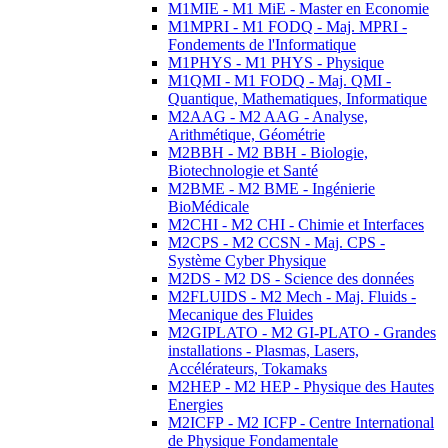
M1MIE - M1 MiE - Master en Economie
M1MPRI - M1 FODQ - Maj. MPRI -
Fondements de l'Informatique
M1PHYS - M1 PHYS - Physique
M1QMI - M1 FODQ - Maj. QMI -
Quantique, Mathematiques, Informatique
M2AAG - M2 AAG - Analyse,
Arithmétique, Géométrie
M2BBH - M2 BBH - Biologie,
Biotechnologie et Santé
M2BME - M2 BME - Ingénierie
BioMédicale
M2CHI - M2 CHI - Chimie et Interfaces
M2CPS - M2 CCSN - Maj. CPS -
Système Cyber Physique
M2DS - M2 DS - Science des données
M2FLUIDS - M2 Mech - Maj. Fluids -
Mecanique des Fluides
M2GIPLATO - M2 GI-PLATO - Grandes
installations - Plasmas, Lasers,
Accélérateurs, Tokamaks
M2HEP - M2 HEP - Physique des Hautes
Energies
M2ICFP - M2 ICFP - Centre International
de Physique Fondamentale