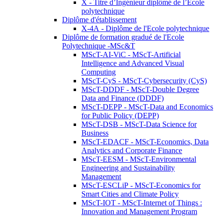
X - Titre d’Ingénieur diplômé de l’École
polytechnique
Diplôme d'établissement
X-4A - Diplôme de l'Ecole polytechnique
Diplôme de formation gradué de l'Ecole
Polytechnique -MSc&T
MScT-AI-ViC - MScT-Artificial
Intelligence and Advanced Visual
Computing
MScT-CyS - MScT-Cybersecurity (CyS)
MScT-DDDF - MScT-Double Degree
Data and Finance (DDDF)
MScT-DEPP - MScT-Data and Economics
for Public Policy (DEPP)
MScT-DSB - MScT-Data Science for
Business
MScT-EDACF - MScT-Economics, Data
Analytics and Corporate Finance
MScT-EESM - MScT-Environmental
Engineering and Sustainability
Management
MScT-ESCLiP - MScT-Economics for
Smart Cities and Climate Policy
MScT-IOT - MScT-Internet of Things :
Innovation and Management Program