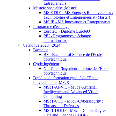
Entrepreneurs
Mastère spécialisé (Master)
MS ETRE - MS Energies Renouvelables :
Technologies et Entrepreneuriat (Master)
MS IE - MS Innovation et Entreprenariat
Programme d'échange
EuroteQ - Diplôme EuroteQ
PEI - Programmes d'échange
internationaux
Catalogue 2023 - 2024
Bachelor
BS - Bachelor of Science de l'Ecole
polytechnique
Cycle Ingénieur
X - Titre d’Ingénieur diplômé de l’École
polytechnique
Diplôme de formation gradué de l'Ecole
Polytechnique -MSc&T
MScT-AI-ViC - MScT-Artificial
Intelligence and Advanced Visual
Computing
MScT-CTD - MScT-Cybersecurity :
Threats and Defenses
MScT-DDDF - MScT-Double Degree
Data and Finance (DDDF)