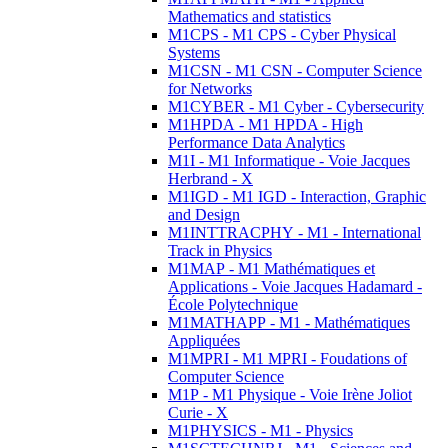
Mathematics and statistics
M1CPS - M1 CPS - Cyber Physical
Systems
M1CSN - M1 CSN - Computer Science
for Networks
M1CYBER - M1 Cyber - Cybersecurity
M1HPDA - M1 HPDA - High
Performance Data Analytics
M1I - M1 Informatique - Voie Jacques
Herbrand - X
M1IGD - M1 IGD - Interaction, Graphic
and Design
M1INTTRACPHY - M1 - International
Track in Physics
M1MAP - M1 Mathématiques et
Applications - Voie Jacques Hadamard -
École Polytechnique
M1MATHAPP - M1 - Mathématiques
Appliquées
M1MPRI - M1 MPRI - Foudations of
Computer Science
M1P - M1 Physique - Voie Irène Joliot
Curie - X
M1PHYSICS - M1 - Physics