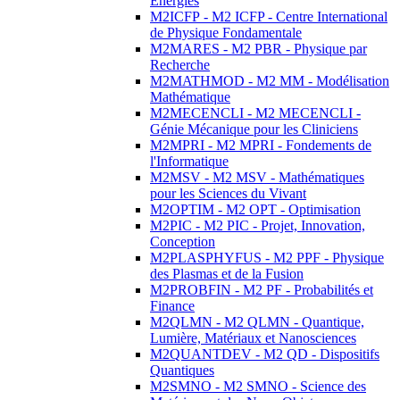
Energies
M2ICFP - M2 ICFP - Centre International
de Physique Fondamentale
M2MARES - M2 PBR - Physique par
Recherche
M2MATHMOD - M2 MM - Modélisation
Mathématique
M2MECENCLI - M2 MECENCLI -
Génie Mécanique pour les Cliniciens
M2MPRI - M2 MPRI - Fondements de
l'Informatique
M2MSV - M2 MSV - Mathématiques
pour les Sciences du Vivant
M2OPTIM - M2 OPT - Optimisation
M2PIC - M2 PIC - Projet, Innovation,
Conception
M2PLASPHYFUS - M2 PPF - Physique
des Plasmas et de la Fusion
M2PROBFIN - M2 PF - Probabilités et
Finance
M2QLMN - M2 QLMN - Quantique,
Lumière, Matériaux et Nanosciences
M2QUANTDEV - M2 QD - Dispositifs
Quantiques
M2SMNO - M2 SMNO - Science des