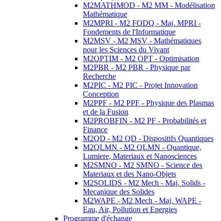
M2MATHMOD - M2 MM - Modélisation
Mathématique
M2MPRI - M2 FODQ - Maj. MPRI -
Fondements de l'Informatique
M2MSV - M2 MSV - Mathématiques
pour les Sciences du Vivant
M2OPTIM - M2 OPT - Optimisation
M2PBR - M2 PBR - Physique par
Recherche
M2PIC - M2 PIC - Projet Innovation
Conception
M2PPF - M2 PPF - Physique des Plasmas
et de la Fusion
M2PROBFIN - M2 PF - Probabilités et
Finance
M2QD - M2 QD - Dispositifs Quantiques
M2QLMN - M2 QLMN - Quantique,
Lumiere, Materiaux et Nanosciences
M2SMNO - M2 SMNO - Science des
Materiaux et des Nano-Objets
M2SOLIDS - M2 Mech - Maj. Solids -
Mecanique des Solides
M2WAPE - M2 Mech - Maj. WAPE -
Eau, Air, Pollution et Energies
Programme d'échange