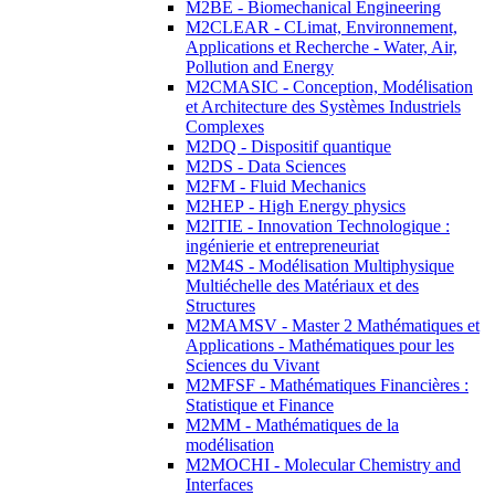
M2BE - Biomechanical Engineering
M2CLEAR - CLimat, Environnement,
Applications et Recherche - Water, Air,
Pollution and Energy
M2CMASIC - Conception, Modélisation
et Architecture des Systèmes Industriels
Complexes
M2DQ - Dispositif quantique
M2DS - Data Sciences
M2FM - Fluid Mechanics
M2HEP - High Energy physics
M2ITIE - Innovation Technologique :
ingénierie et entrepreneuriat
M2M4S - Modélisation Multiphysique
Multiéchelle des Matériaux et des
Structures
M2MAMSV - Master 2 Mathématiques et
Applications - Mathématiques pour les
Sciences du Vivant
M2MFSF - Mathématiques Financières :
Statistique et Finance
M2MM - Mathématiques de la
modélisation
M2MOCHI - Molecular Chemistry and
Interfaces