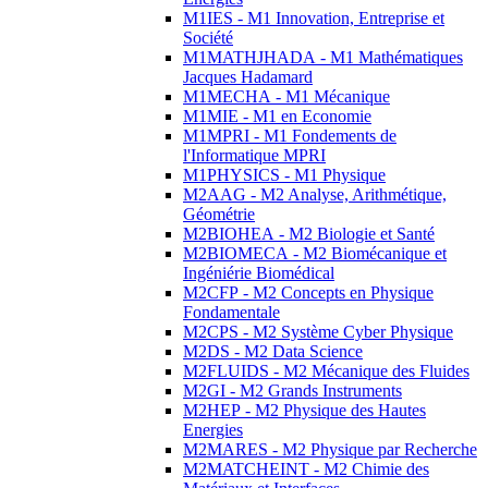
M1IES - M1 Innovation, Entreprise et
Société
M1MATHJHADA - M1 Mathématiques
Jacques Hadamard
M1MECHA - M1 Mécanique
M1MIE - M1 en Economie
M1MPRI - M1 Fondements de
l'Informatique MPRI
M1PHYSICS - M1 Physique
M2AAG - M2 Analyse, Arithmétique,
Géométrie
M2BIOHEA - M2 Biologie et Santé
M2BIOMECA - M2 Biomécanique et
Ingéniérie Biomédical
M2CFP - M2 Concepts en Physique
Fondamentale
M2CPS - M2 Système Cyber Physique
M2DS - M2 Data Science
M2FLUIDS - M2 Mécanique des Fluides
M2GI - M2 Grands Instruments
M2HEP - M2 Physique des Hautes
Energies
M2MARES - M2 Physique par Recherche
M2MATCHEINT - M2 Chimie des