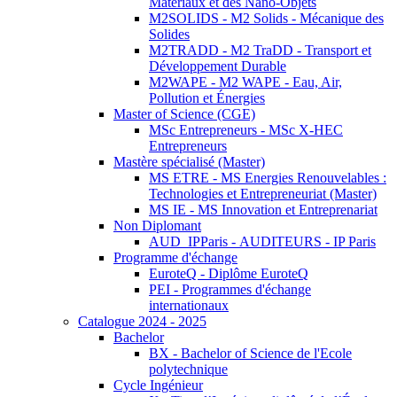
Matériaux et des Nano-Objets
M2SOLIDS - M2 Solids - Mécanique des
Solides
M2TRADD - M2 TraDD - Transport et
Développement Durable
M2WAPE - M2 WAPE - Eau, Air,
Pollution et Énergies
Master of Science (CGE)
MSc Entrepreneurs - MSc X-HEC
Entrepreneurs
Mastère spécialisé (Master)
MS ETRE - MS Energies Renouvelables :
Technologies et Entrepreneuriat (Master)
MS IE - MS Innovation et Entreprenariat
Non Diplomant
AUD_IPParis - AUDITEURS - IP Paris
Programme d'échange
EuroteQ - Diplôme EuroteQ
PEI - Programmes d'échange
internationaux
Catalogue 2024 - 2025
Bachelor
BX - Bachelor of Science de l'Ecole
polytechnique
Cycle Ingénieur