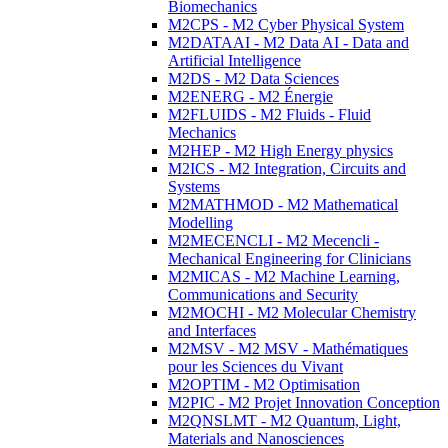
Biomechanics
M2CPS - M2 Cyber Physical System
M2DATAAI - M2 Data AI - Data and
Artificial Intelligence
M2DS - M2 Data Sciences
M2ENERG - M2 Énergie
M2FLUIDS - M2 Fluids - Fluid
Mechanics
M2HEP - M2 High Energy physics
M2ICS - M2 Integration, Circuits and
Systems
M2MATHMOD - M2 Mathematical
Modelling
M2MECENCLI - M2 Mecencli -
Mechanical Engineering for Clinicians
M2MICAS - M2 Machine Learning,
Communications and Security
M2MOCHI - M2 Molecular Chemistry
and Interfaces
M2MSV - M2 MSV - Mathématiques
pour les Sciences du Vivant
M2OPTIM - M2 Optimisation
M2PIC - M2 Projet Innovation Conception
M2QNSLMT - M2 Quantum, Light,
Materials and Nanosciences