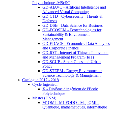
Polytechnique -MSc&T
GD-AIAVC - Artificial Intelligence and
Advanced Visual Computing
GD-CTD - Cybersecurity : Threats &
Defenses
GD-DSB - Data Science for Business
GD-ECOSEM - Ecotechnologies for
Sustainability & Environment
Management
GD-EDACF - Economics, Data Analytics
and Corporate Finance
GD-IOT - Internet of Things : Innovation
and Management Program (IoT)
GD-SCUP - Smart Cities and Urban
Policy
GD-STEEM - Energy Environment :
Science Technology & Management
Catalogue 2017 - 2018
Cycle Ingénieur
X - Diplôme d'ingénieur de l'Ecole
Polytechnique
Master (DNM)
M1QMI - M1 FODQ - Maj. QMI -
Quantique, mathematiques, informatique