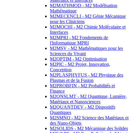
Matériaux et Interfaces
M2MATHMOD - M2 Modélisation
Mathématique
M2MECENCLI - M2 Génie Mécanique
pour les Cliniciens
M2MOCHI - M2 Chimie Moléculaire et
Interfaces
M2MPRI - M2 Fondements de
l'Informatique MPRI
M2MSV - M2 Mathématiques pour les
Sciences du Vivant
M2OPTIM - M2 Optimisation
M2PIC - M2 Projet, Innovation,
Conception
M2PLASPHYFUS - M2 Physique des
Plasmas et de la Fusion
M2PROBFIN - M2 Probabilités et
Finance
M2QNSLMT - M2 Quantique, Lumière,
Matériaux et Nanosciences
M2QUANTDEV - M2 Dispositifs
Quantiques
M2SMNO - M2 Science des Matériaux et
des Nano-Objets
M2SOLIDS - M2 Mécanique des Solides