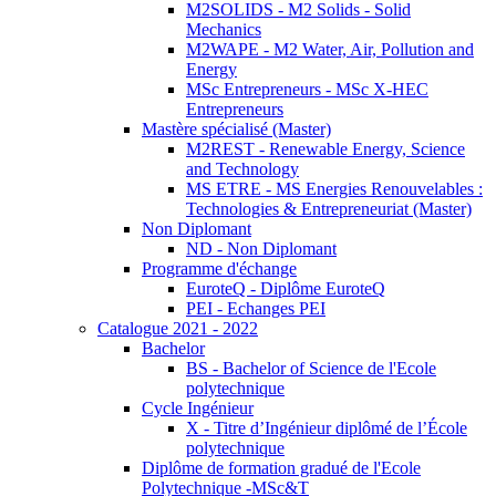
M2SOLIDS - M2 Solids - Solid
Mechanics
M2WAPE - M2 Water, Air, Pollution and
Energy
MSc Entrepreneurs - MSc X-HEC
Entrepreneurs
Mastère spécialisé (Master)
M2REST - Renewable Energy, Science
and Technology
MS ETRE - MS Energies Renouvelables :
Technologies & Entrepreneuriat (Master)
Non Diplomant
ND - Non Diplomant
Programme d'échange
EuroteQ - Diplôme EuroteQ
PEI - Echanges PEI
Catalogue 2021 - 2022
Bachelor
BS - Bachelor of Science de l'Ecole
polytechnique
Cycle Ingénieur
X - Titre d’Ingénieur diplômé de l’École
polytechnique
Diplôme de formation gradué de l'Ecole
Polytechnique -MSc&T