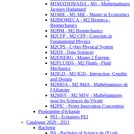
M1MATHJHADA - M1 - Mathematiques
Jacques Hadamard
M1MIE - M1 MiE - Master in Economics
M2BIOMECA - M2 Biomeca -
Biomechanics
M2BM - M2 Biomechanics
M2CFP - M2 CFP - Concepts in
Fundamental Physics
M2CPS - Cyber Physical System
M2DS - Data Sciences
M2ENERG - Master 2 Énergie
M2FLUIDS - M2 Fluids - Fluid
Mechanics
M2IGD - M2 IGD - Interaction, Graphic
and Design
M2MDA - M2 MdA - Mathématiques de
l'Aléatoire
M2MSV - M2 MSV - Mathématiques
pour les Sciences du Vivant
M2PIC - Projet Innovation Conception
Programme d'échange
PEI - Echanges PEI
Catalogue 2020 - 2021
Bachelor
BS - Bachelor of Science de l'Ecole