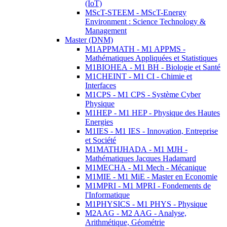
(IoT)
MScT-STEEM - MScT-Energy
Environment : Science Technology &
Management
Master (DNM)
M1APPMATH - M1 APPMS -
Mathématiques Appliquées et Statistiques
M1BIOHEA - M1 BH - Biologie et Santé
M1CHEINT - M1 CI - Chimie et
Interfaces
M1CPS - M1 CPS - Système Cyber
Physique
M1HEP - M1 HEP - Physique des Hautes
Energies
M1IES - M1 IES - Innovation, Entreprise
et Société
M1MATHJHADA - M1 MJH -
Mathématiques Jacques Hadamard
M1MECHA - M1 Mech - Mécanique
M1MIE - M1 MiE - Master en Economie
M1MPRI - M1 MPRI - Fondements de
l'Informatique
M1PHYSICS - M1 PHYS - Physique
M2AAG - M2 AAG - Analyse,
Arithmétique, Géométrie