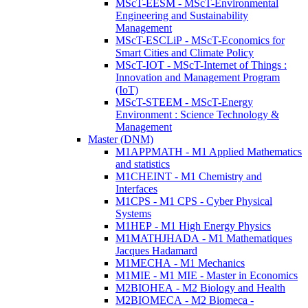
MScT-EESM - MScT-Environmental
Engineering and Sustainability
Management
MScT-ESCLiP - MScT-Economics for
Smart Cities and Climate Policy
MScT-IOT - MScT-Internet of Things :
Innovation and Management Program
(IoT)
MScT-STEEM - MScT-Energy
Environment : Science Technology &
Management
Master (DNM)
M1APPMATH - M1 Applied Mathematics
and statistics
M1CHEINT - M1 Chemistry and
Interfaces
M1CPS - M1 CPS - Cyber Physical
Systems
M1HEP - M1 High Energy Physics
M1MATHJHADA - M1 Mathematiques
Jacques Hadamard
M1MECHA - M1 Mechanics
M1MIE - M1 MIE - Master in Economics
M2BIOHEA - M2 Biology and Health
M2BIOMECA - M2 Biomeca -