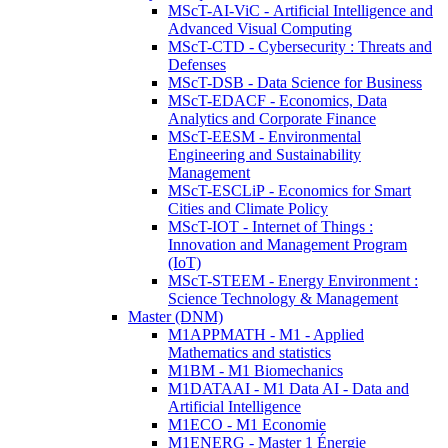
MScT-AI-ViC - Artificial Intelligence and
Advanced Visual Computing
MScT-CTD - Cybersecurity : Threats and
Defenses
MScT-DSB - Data Science for Business
MScT-EDACF - Economics, Data
Analytics and Corporate Finance
MScT-EESM - Environmental
Engineering and Sustainability
Management
MScT-ESCLiP - Economics for Smart
Cities and Climate Policy
MScT-IOT - Internet of Things :
Innovation and Management Program
(IoT)
MScT-STEEM - Energy Environment :
Science Technology & Management
Master (DNM)
M1APPMATH - M1 - Applied
Mathematics and statistics
M1BM - M1 Biomechanics
M1DATAAI - M1 Data AI - Data and
Artificial Intelligence
M1ECO - M1 Economie
M1ENERG - Master 1 Énergie