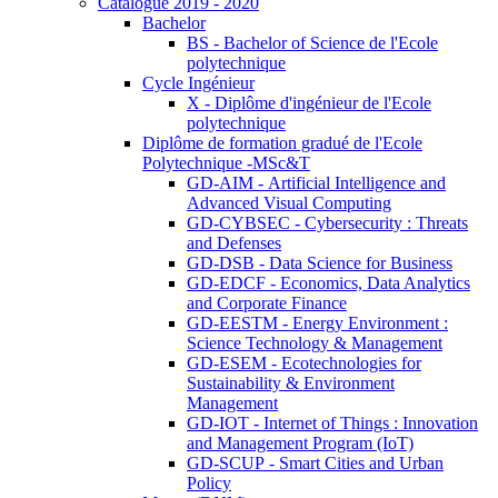
Catalogue 2019 - 2020
Bachelor
BS - Bachelor of Science de l'Ecole
polytechnique
Cycle Ingénieur
X - Diplôme d'ingénieur de l'Ecole
polytechnique
Diplôme de formation gradué de l'Ecole
Polytechnique -MSc&T
GD-AIM - Artificial Intelligence and
Advanced Visual Computing
GD-CYBSEC - Cybersecurity : Threats
and Defenses
GD-DSB - Data Science for Business
GD-EDCF - Economics, Data Analytics
and Corporate Finance
GD-EESTM - Energy Environment :
Science Technology & Management
GD-ESEM - Ecotechnologies for
Sustainability & Environment
Management
GD-IOT - Internet of Things : Innovation
and Management Program (IoT)
GD-SCUP - Smart Cities and Urban
Policy