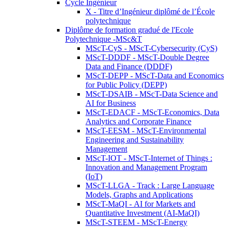
Cycle Ingénieur
X - Titre d’Ingénieur diplômé de l’École
polytechnique
Diplôme de formation gradué de l'Ecole
Polytechnique -MSc&T
MScT-CyS - MScT-Cybersecurity (CyS)
MScT-DDDF - MScT-Double Degree
Data and Finance (DDDF)
MScT-DEPP - MScT-Data and Economics
for Public Policy (DEPP)
MScT-DSAIB - MScT-Data Science and
AI for Business
MScT-EDACF - MScT-Economics, Data
Analytics and Corporate Finance
MScT-EESM - MScT-Environmental
Engineering and Sustainability
Management
MScT-IOT - MScT-Internet of Things :
Innovation and Management Program
(IoT)
MScT-LLGA - Track : Large Language
Models, Graphs and Applications
MScT-MaQI - AI for Markets and
Quantitative Investment (AI-MaQI)
MScT-STEEM - MScT-Energy