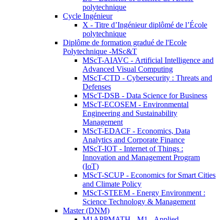
polytechnique
Cycle Ingénieur
X - Titre d’Ingénieur diplômé de l’École
polytechnique
Diplôme de formation gradué de l'Ecole
Polytechnique -MSc&T
MScT-AIAVC - Artificial Intelligence and
Advanced Visual Computing
MScT-CTD - Cybersecurity : Threats and
Defenses
MScT-DSB - Data Science for Business
MScT-ECOSEM - Environmental
Engineering and Sustainability
Management
MScT-EDACF - Economics, Data
Analytics and Corporate Finance
MScT-IOT - Internet of Things :
Innovation and Management Program
(IoT)
MScT-SCUP - Economics for Smart Cities
and Climate Policy
MScT-STEEM - Energy Environment :
Science Technology & Management
Master (DNM)
M1APPMATH - M1 - Applied