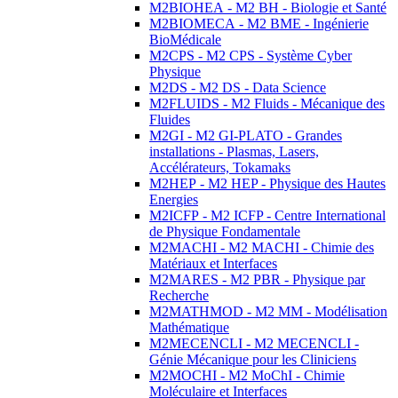
M2BIOHEA - M2 BH - Biologie et Santé
M2BIOMECA - M2 BME - Ingénierie
BioMédicale
M2CPS - M2 CPS - Système Cyber
Physique
M2DS - M2 DS - Data Science
M2FLUIDS - M2 Fluids - Mécanique des
Fluides
M2GI - M2 GI-PLATO - Grandes
installations - Plasmas, Lasers,
Accélérateurs, Tokamaks
M2HEP - M2 HEP - Physique des Hautes
Energies
M2ICFP - M2 ICFP - Centre International
de Physique Fondamentale
M2MACHI - M2 MACHI - Chimie des
Matériaux et Interfaces
M2MARES - M2 PBR - Physique par
Recherche
M2MATHMOD - M2 MM - Modélisation
Mathématique
M2MECENCLI - M2 MECENCLI -
Génie Mécanique pour les Cliniciens
M2MOCHI - M2 MoChI - Chimie
Moléculaire et Interfaces