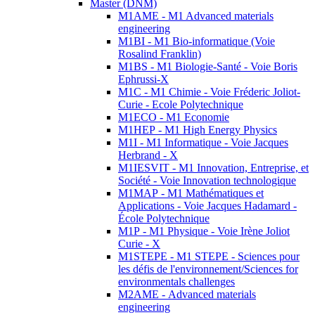
Master (DNM)
M1AME - M1 Advanced materials
engineering
M1BI - M1 Bio-informatique (Voie
Rosalind Franklin)
M1BS - M1 Biologie-Santé - Voie Boris
Ephrussi-X
M1C - M1 Chimie - Voie Fréderic Joliot-
Curie - Ecole Polytechnique
M1ECO - M1 Economie
M1HEP - M1 High Energy Physics
M1I - M1 Informatique - Voie Jacques
Herbrand - X
M1IESVIT - M1 Innovation, Entreprise, et
Société - Voie Innovation technologique
M1MAP - M1 Mathématiques et
Applications - Voie Jacques Hadamard -
École Polytechnique
M1P - M1 Physique - Voie Irène Joliot
Curie - X
M1STEPE - M1 STEPE - Sciences pour
les défis de l'environnement/Sciences for
environmentals challenges
M2AME - Advanced materials
engineering