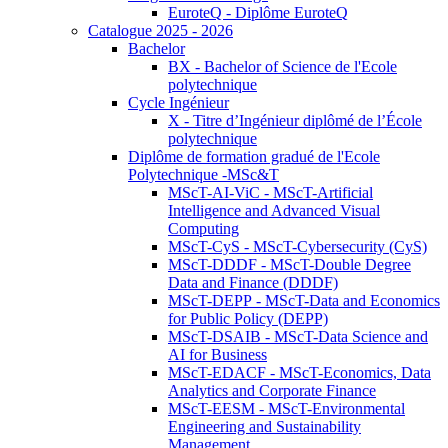
EuroteQ - Diplôme EuroteQ
Catalogue 2025 - 2026
Bachelor
BX - Bachelor of Science de l'Ecole
polytechnique
Cycle Ingénieur
X - Titre d’Ingénieur diplômé de l’École
polytechnique
Diplôme de formation gradué de l'Ecole
Polytechnique -MSc&T
MScT-AI-ViC - MScT-Artificial
Intelligence and Advanced Visual
Computing
MScT-CyS - MScT-Cybersecurity (CyS)
MScT-DDDF - MScT-Double Degree
Data and Finance (DDDF)
MScT-DEPP - MScT-Data and Economics
for Public Policy (DEPP)
MScT-DSAIB - MScT-Data Science and
AI for Business
MScT-EDACF - MScT-Economics, Data
Analytics and Corporate Finance
MScT-EESM - MScT-Environmental
Engineering and Sustainability
Management