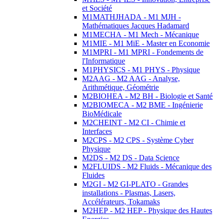
et Société
M1MATHJHADA - M1 MJH -
Mathématiques Jacques Hadamard
M1MECHA - M1 Mech - Mécanique
M1MIE - M1 MiE - Master en Economie
M1MPRI - M1 MPRI - Fondements de
l'Informatique
M1PHYSICS - M1 PHYS - Physique
M2AAG - M2 AAG - Analyse,
Arithmétique, Géométrie
M2BIOHEA - M2 BH - Biologie et Santé
M2BIOMECA - M2 BME - Ingénierie
BioMédicale
M2CHEINT - M2 CI - Chimie et
Interfaces
M2CPS - M2 CPS - Système Cyber
Physique
M2DS - M2 DS - Data Science
M2FLUIDS - M2 Fluids - Mécanique des
Fluides
M2GI - M2 GI-PLATO - Grandes
installations - Plasmas, Lasers,
Accélérateurs, Tokamaks
M2HEP - M2 HEP - Physique des Hautes