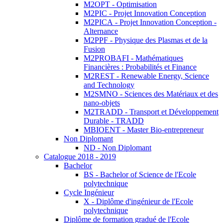
M2OPT - Optimisation
M2PIC - Projet Innovation Conception
M2PICA - Projet Innovation Conception -
Alternance
M2PPF - Physique des Plasmas et de la
Fusion
M2PROBAFI - Mathématiques
Financières : Probabilités et Finance
M2REST - Renewable Energy, Science
and Technology
M2SMNO - Sciences des Matériaux et des
nano-objets
M2TRADD - Transport et Développement
Durable - TRADD
MBIOENT - Master Bio-entrepreneur
Non Diplomant
ND - Non Diplomant
Catalogue 2018 - 2019
Bachelor
BS - Bachelor of Science de l'Ecole
polytechnique
Cycle Ingénieur
X - Diplôme d'ingénieur de l'Ecole
polytechnique
Diplôme de formation gradué de l'Ecole