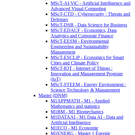
MScT-AI-ViC - Artificial Intelligence and
Advanced Visual Computing
MScT-CTD - Cybersecurity : Threats and
Defenses
MScT-DSB - Data Science for Business
MScT-EDACF - Economics, Data
Analytics and Corporate Finance
MScT-EESM - Environmental
Engineering and Sustainability
Management
MScT-ESCLiP - Economics for Smart
Cities and Climate Policy
MScT-IOT - Internet of Things :
Innovation and Management Program
(IoT)
MScT-STEEM - Energy Environment :
Science Technology & Management
Master (DNM)
M1APPMATH - M1 - Applied
Mathematics and statistics
M1BM - M1 Biomechanics
M1DATAAI - M1 Data AI - Data and
Artificial Intelligence
M1ECO - M1 Economie
M1ENERG - Master 1 Énergie