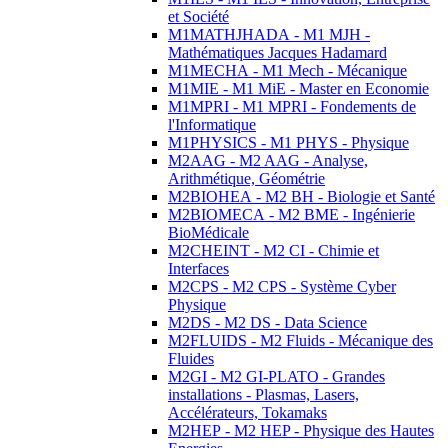
et Société
M1MATHJHADA - M1 MJH -
Mathématiques Jacques Hadamard
M1MECHA - M1 Mech - Mécanique
M1MIE - M1 MiE - Master en Economie
M1MPRI - M1 MPRI - Fondements de
l'Informatique
M1PHYSICS - M1 PHYS - Physique
M2AAG - M2 AAG - Analyse,
Arithmétique, Géométrie
M2BIOHEA - M2 BH - Biologie et Santé
M2BIOMECA - M2 BME - Ingénierie
BioMédicale
M2CHEINT - M2 CI - Chimie et
Interfaces
M2CPS - M2 CPS - Système Cyber
Physique
M2DS - M2 DS - Data Science
M2FLUIDS - M2 Fluids - Mécanique des
Fluides
M2GI - M2 GI-PLATO - Grandes
installations - Plasmas, Lasers,
Accélérateurs, Tokamaks
M2HEP - M2 HEP - Physique des Hautes