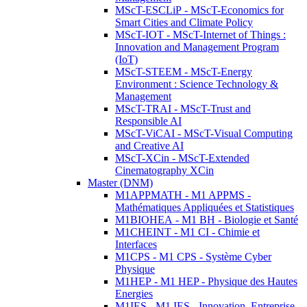
MScT-ESCLiP - MScT-Economics for
Smart Cities and Climate Policy
MScT-IOT - MScT-Internet of Things :
Innovation and Management Program
(IoT)
MScT-STEEM - MScT-Energy
Environment : Science Technology &
Management
MScT-TRAI - MScT-Trust and
Responsible AI
MScT-ViCAI - MScT-Visual Computing
and Creative AI
MScT-XCin - MScT-Extended
Cinematography XCin
Master (DNM)
M1APPMATH - M1 APPMS -
Mathématiques Appliquées et Statistiques
M1BIOHEA - M1 BH - Biologie et Santé
M1CHEINT - M1 CI - Chimie et
Interfaces
M1CPS - M1 CPS - Système Cyber
Physique
M1HEP - M1 HEP - Physique des Hautes
Energies
M1IES - M1 IES - Innovation, Entreprise