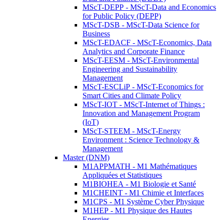
MScT-DEPP - MScT-Data and Economics
for Public Policy (DEPP)
MScT-DSB - MScT-Data Science for
Business
MScT-EDACF - MScT-Economics, Data
Analytics and Corporate Finance
MScT-EESM - MScT-Environmental
Engineering and Sustainability
Management
MScT-ESCLiP - MScT-Economics for
Smart Cities and Climate Policy
MScT-IOT - MScT-Internet of Things :
Innovation and Management Program
(IoT)
MScT-STEEM - MScT-Energy
Environment : Science Technology &
Management
Master (DNM)
M1APPMATH - M1 Mathématiques
Appliquées et Statistiques
M1BIOHEA - M1 Biologie et Santé
M1CHEINT - M1 Chimie et Interfaces
M1CPS - M1 Système Cyber Physique
M1HEP - M1 Physique des Hautes
Energies