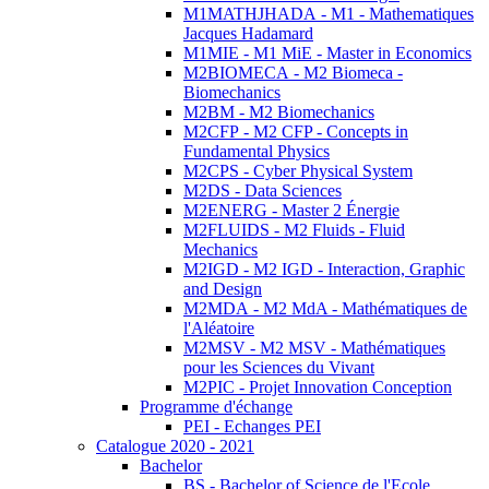
M1MATHJHADA - M1 - Mathematiques
Jacques Hadamard
M1MIE - M1 MiE - Master in Economics
M2BIOMECA - M2 Biomeca -
Biomechanics
M2BM - M2 Biomechanics
M2CFP - M2 CFP - Concepts in
Fundamental Physics
M2CPS - Cyber Physical System
M2DS - Data Sciences
M2ENERG - Master 2 Énergie
M2FLUIDS - M2 Fluids - Fluid
Mechanics
M2IGD - M2 IGD - Interaction, Graphic
and Design
M2MDA - M2 MdA - Mathématiques de
l'Aléatoire
M2MSV - M2 MSV - Mathématiques
pour les Sciences du Vivant
M2PIC - Projet Innovation Conception
Programme d'échange
PEI - Echanges PEI
Catalogue 2020 - 2021
Bachelor
BS - Bachelor of Science de l'Ecole