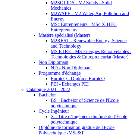
M2SOLIDS - M2 Solids - Solid
Mechanics
M2WAPE - M2 Water, Air, Pollution and
Energy
MSc Entrepreneurs - MSc X-HEC
Entrepreneurs
Mastère spécialisé (Master)
M2REST - Renewable Energy, Science
and Technology
MS ETRE - MS Energies Renouvelables :
Technologies & Entrepreneuriat (Master)
Non Diplomant
ND - Non Diplomant
Programme d'échange
EuroteQ - Diplôme EuroteQ
PEI - Echanges PEI
Catalogue 2021 - 2022
Bachelor
BS - Bachelor of Science de l'Ecole
polytechnique
Cycle Ingénieur
X - Titre d’Ingénieur diplômé de l’École
polytechnique
Diplôme de formation gradué de l'Ecole
Polytechnique -MSc&T