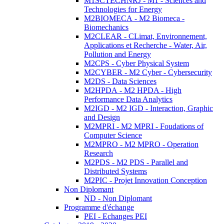
M1SCTECHNRJ - M1 - Sciences and
Technologies for Energy
M2BIOMECA - M2 Biomeca -
Biomechanics
M2CLEAR - CLimat, Environnement,
Applications et Recherche - Water, Air,
Pollution and Energy
M2CPS - Cyber Physical System
M2CYBER - M2 Cyber - Cybersecurity
M2DS - Data Sciences
M2HPDA - M2 HPDA - High
Performance Data Analytics
M2IGD - M2 IGD - Interaction, Graphic
and Design
M2MPRI - M2 MPRI - Foudations of
Computer Science
M2MPRO - M2 MPRO - Operation
Research
M2PDS - M2 PDS - Parallel and
Distributed Systems
M2PIC - Projet Innovation Conception
Non Diplomant
ND - Non Diplomant
Programme d'échange
PEI - Echanges PEI