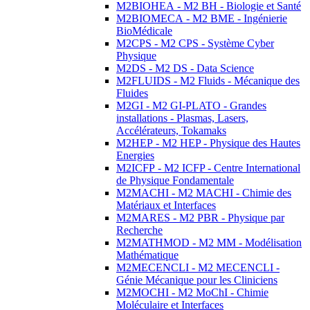
M2BIOHEA - M2 BH - Biologie et Santé
M2BIOMECA - M2 BME - Ingénierie
BioMédicale
M2CPS - M2 CPS - Système Cyber
Physique
M2DS - M2 DS - Data Science
M2FLUIDS - M2 Fluids - Mécanique des
Fluides
M2GI - M2 GI-PLATO - Grandes
installations - Plasmas, Lasers,
Accélérateurs, Tokamaks
M2HEP - M2 HEP - Physique des Hautes
Energies
M2ICFP - M2 ICFP - Centre International
de Physique Fondamentale
M2MACHI - M2 MACHI - Chimie des
Matériaux et Interfaces
M2MARES - M2 PBR - Physique par
Recherche
M2MATHMOD - M2 MM - Modélisation
Mathématique
M2MECENCLI - M2 MECENCLI -
Génie Mécanique pour les Cliniciens
M2MOCHI - M2 MoChI - Chimie
Moléculaire et Interfaces