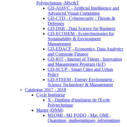
Polytechnique -MSc&T
GD-AIAVC - Artificial Intelligence and
Advanced Visual Computing
GD-CTD - Cybersecurity : Threats &
Defenses
GD-DSB - Data Science for Business
GD-ECOSEM - Ecotechnologies for
Sustainability & Environment
Management
GD-EDACF - Economics, Data Analytics
and Corporate Finance
GD-IOT - Internet of Things : Innovation
and Management Program (IoT)
GD-SCUP - Smart Cities and Urban
Policy
GD-STEEM - Energy Environment :
Science Technology & Management
Catalogue 2017 - 2018
Cycle Ingénieur
X - Diplôme d'ingénieur de l'Ecole
Polytechnique
Master (DNM)
M1QMI - M1 FODQ - Maj. QMI -
Quantique, mathematiques, informatique