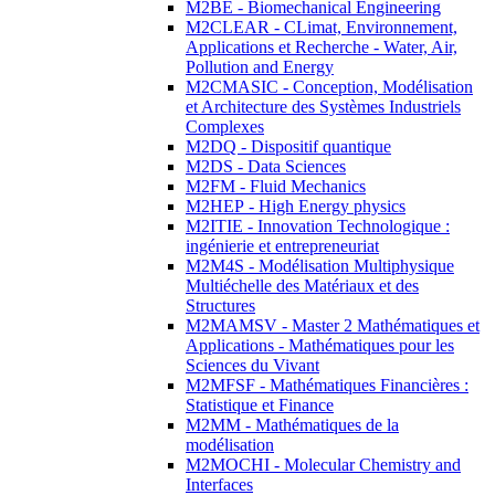
M2BE - Biomechanical Engineering
M2CLEAR - CLimat, Environnement,
Applications et Recherche - Water, Air,
Pollution and Energy
M2CMASIC - Conception, Modélisation
et Architecture des Systèmes Industriels
Complexes
M2DQ - Dispositif quantique
M2DS - Data Sciences
M2FM - Fluid Mechanics
M2HEP - High Energy physics
M2ITIE - Innovation Technologique :
ingénierie et entrepreneuriat
M2M4S - Modélisation Multiphysique
Multiéchelle des Matériaux et des
Structures
M2MAMSV - Master 2 Mathématiques et
Applications - Mathématiques pour les
Sciences du Vivant
M2MFSF - Mathématiques Financières :
Statistique et Finance
M2MM - Mathématiques de la
modélisation
M2MOCHI - Molecular Chemistry and
Interfaces