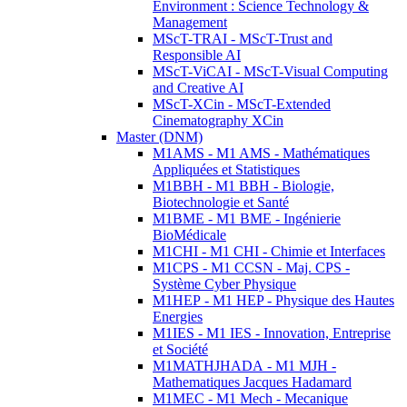
Environment : Science Technology &
Management
MScT-TRAI - MScT-Trust and
Responsible AI
MScT-ViCAI - MScT-Visual Computing
and Creative AI
MScT-XCin - MScT-Extended
Cinematography XCin
Master (DNM)
M1AMS - M1 AMS - Mathématiques
Appliquées et Statistiques
M1BBH - M1 BBH - Biologie,
Biotechnologie et Santé
M1BME - M1 BME - Ingénierie
BioMédicale
M1CHI - M1 CHI - Chimie et Interfaces
M1CPS - M1 CCSN - Maj. CPS -
Système Cyber Physique
M1HEP - M1 HEP - Physique des Hautes
Energies
M1IES - M1 IES - Innovation, Entreprise
et Société
M1MATHJHADA - M1 MJH -
Mathematiques Jacques Hadamard
M1MEC - M1 Mech - Mecanique