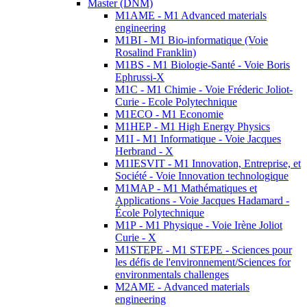
Master (DNM)
M1AME - M1 Advanced materials
engineering
M1BI - M1 Bio-informatique (Voie
Rosalind Franklin)
M1BS - M1 Biologie-Santé - Voie Boris
Ephrussi-X
M1C - M1 Chimie - Voie Fréderic Joliot-
Curie - Ecole Polytechnique
M1ECO - M1 Economie
M1HEP - M1 High Energy Physics
M1I - M1 Informatique - Voie Jacques
Herbrand - X
M1IESVIT - M1 Innovation, Entreprise, et
Société - Voie Innovation technologique
M1MAP - M1 Mathématiques et
Applications - Voie Jacques Hadamard -
École Polytechnique
M1P - M1 Physique - Voie Irène Joliot
Curie - X
M1STEPE - M1 STEPE - Sciences pour
les défis de l'environnement/Sciences for
environmentals challenges
M2AME - Advanced materials
engineering