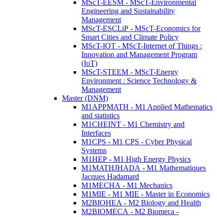
MScT-EESM - MScT-Environmental
Engineering and Sustainability
Management
MScT-ESCLiP - MScT-Economics for
Smart Cities and Climate Policy
MScT-IOT - MScT-Internet of Things :
Innovation and Management Program
(IoT)
MScT-STEEM - MScT-Energy
Environment : Science Technology &
Management
Master (DNM)
M1APPMATH - M1 Applied Mathematics
and statistics
M1CHEINT - M1 Chemistry and
Interfaces
M1CPS - M1 CPS - Cyber Physical
Systems
M1HEP - M1 High Energy Physics
M1MATHJHADA - M1 Mathematiques
Jacques Hadamard
M1MECHA - M1 Mechanics
M1MIE - M1 MIE - Master in Economics
M2BIOHEA - M2 Biology and Health
M2BIOMECA - M2 Biomeca -