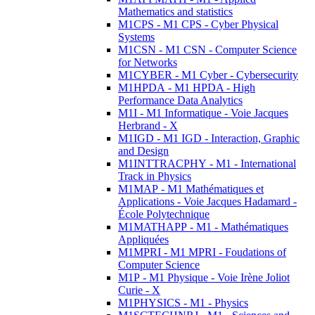
Mathematics and statistics
M1CPS - M1 CPS - Cyber Physical
Systems
M1CSN - M1 CSN - Computer Science
for Networks
M1CYBER - M1 Cyber - Cybersecurity
M1HPDA - M1 HPDA - High
Performance Data Analytics
M1I - M1 Informatique - Voie Jacques
Herbrand - X
M1IGD - M1 IGD - Interaction, Graphic
and Design
M1INTTRACPHY - M1 - International
Track in Physics
M1MAP - M1 Mathématiques et
Applications - Voie Jacques Hadamard -
École Polytechnique
M1MATHAPP - M1 - Mathématiques
Appliquées
M1MPRI - M1 MPRI - Foudations of
Computer Science
M1P - M1 Physique - Voie Irène Joliot
Curie - X
M1PHYSICS - M1 - Physics