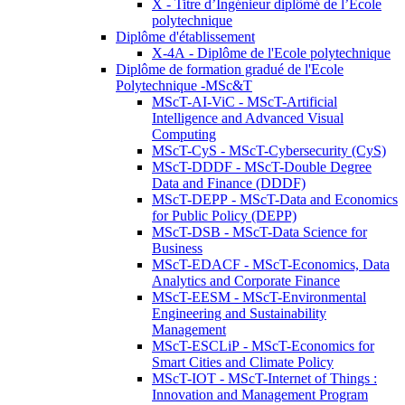
X - Titre d’Ingénieur diplômé de l’École
polytechnique
Diplôme d'établissement
X-4A - Diplôme de l'Ecole polytechnique
Diplôme de formation gradué de l'Ecole
Polytechnique -MSc&T
MScT-AI-ViC - MScT-Artificial
Intelligence and Advanced Visual
Computing
MScT-CyS - MScT-Cybersecurity (CyS)
MScT-DDDF - MScT-Double Degree
Data and Finance (DDDF)
MScT-DEPP - MScT-Data and Economics
for Public Policy (DEPP)
MScT-DSB - MScT-Data Science for
Business
MScT-EDACF - MScT-Economics, Data
Analytics and Corporate Finance
MScT-EESM - MScT-Environmental
Engineering and Sustainability
Management
MScT-ESCLiP - MScT-Economics for
Smart Cities and Climate Policy
MScT-IOT - MScT-Internet of Things :
Innovation and Management Program