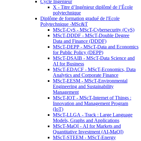
Cycle Ingénieur
X - Titre d’Ingénieur diplômé de l’École
polytechnique
Diplôme de formation gradué de l'Ecole
Polytechnique -MSc&T
MScT-CyS - MScT-Cybersecurity (CyS)
MScT-DDDF - MScT-Double Degree
Data and Finance (DDDF)
MScT-DEPP - MScT-Data and Economics
for Public Policy (DEPP)
MScT-DSAIB - MScT-Data Science and
AI for Business
MScT-EDACF - MScT-Economics, Data
Analytics and Corporate Finance
MScT-EESM - MScT-Environmental
Engineering and Sustainability
Management
MScT-IOT - MScT-Internet of Things :
Innovation and Management Program
(IoT)
MScT-LLGA - Track : Large Language
Models, Graphs and Applications
MScT-MaQI - AI for Markets and
Quantitative Investment (AI-MaQI)
MScT-STEEM - MScT-Energy