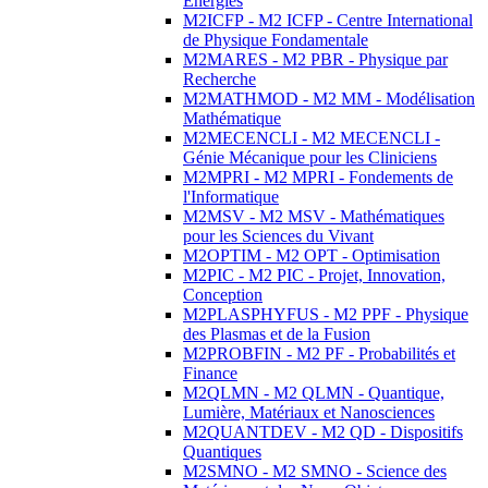
Energies
M2ICFP - M2 ICFP - Centre International
de Physique Fondamentale
M2MARES - M2 PBR - Physique par
Recherche
M2MATHMOD - M2 MM - Modélisation
Mathématique
M2MECENCLI - M2 MECENCLI -
Génie Mécanique pour les Cliniciens
M2MPRI - M2 MPRI - Fondements de
l'Informatique
M2MSV - M2 MSV - Mathématiques
pour les Sciences du Vivant
M2OPTIM - M2 OPT - Optimisation
M2PIC - M2 PIC - Projet, Innovation,
Conception
M2PLASPHYFUS - M2 PPF - Physique
des Plasmas et de la Fusion
M2PROBFIN - M2 PF - Probabilités et
Finance
M2QLMN - M2 QLMN - Quantique,
Lumière, Matériaux et Nanosciences
M2QUANTDEV - M2 QD - Dispositifs
Quantiques
M2SMNO - M2 SMNO - Science des