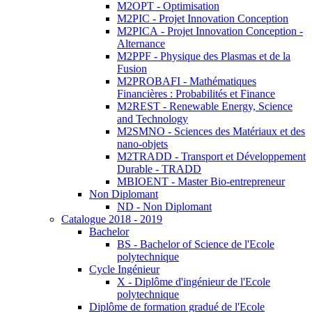
M2OPT - Optimisation
M2PIC - Projet Innovation Conception
M2PICA - Projet Innovation Conception -
Alternance
M2PPF - Physique des Plasmas et de la
Fusion
M2PROBAFI - Mathématiques
Financières : Probabilités et Finance
M2REST - Renewable Energy, Science
and Technology
M2SMNO - Sciences des Matériaux et des
nano-objets
M2TRADD - Transport et Développement
Durable - TRADD
MBIOENT - Master Bio-entrepreneur
Non Diplomant
ND - Non Diplomant
Catalogue 2018 - 2019
Bachelor
BS - Bachelor of Science de l'Ecole
polytechnique
Cycle Ingénieur
X - Diplôme d'ingénieur de l'Ecole
polytechnique
Diplôme de formation gradué de l'Ecole