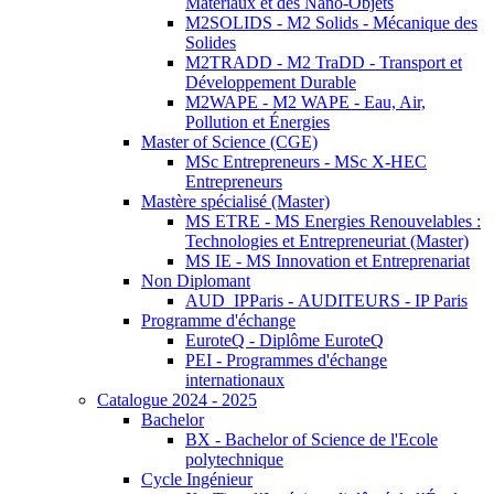
Matériaux et des Nano-Objets
M2SOLIDS - M2 Solids - Mécanique des
Solides
M2TRADD - M2 TraDD - Transport et
Développement Durable
M2WAPE - M2 WAPE - Eau, Air,
Pollution et Énergies
Master of Science (CGE)
MSc Entrepreneurs - MSc X-HEC
Entrepreneurs
Mastère spécialisé (Master)
MS ETRE - MS Energies Renouvelables :
Technologies et Entrepreneuriat (Master)
MS IE - MS Innovation et Entreprenariat
Non Diplomant
AUD_IPParis - AUDITEURS - IP Paris
Programme d'échange
EuroteQ - Diplôme EuroteQ
PEI - Programmes d'échange
internationaux
Catalogue 2024 - 2025
Bachelor
BX - Bachelor of Science de l'Ecole
polytechnique
Cycle Ingénieur