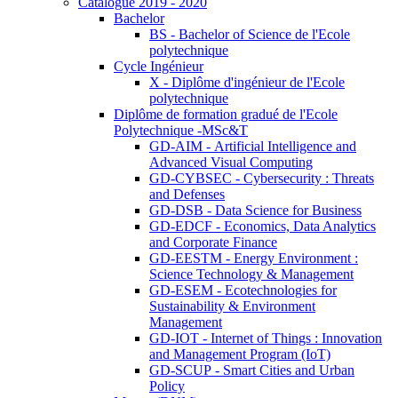
Catalogue 2019 - 2020
Bachelor
BS - Bachelor of Science de l'Ecole
polytechnique
Cycle Ingénieur
X - Diplôme d'ingénieur de l'Ecole
polytechnique
Diplôme de formation gradué de l'Ecole
Polytechnique -MSc&T
GD-AIM - Artificial Intelligence and
Advanced Visual Computing
GD-CYBSEC - Cybersecurity : Threats
and Defenses
GD-DSB - Data Science for Business
GD-EDCF - Economics, Data Analytics
and Corporate Finance
GD-EESTM - Energy Environment :
Science Technology & Management
GD-ESEM - Ecotechnologies for
Sustainability & Environment
Management
GD-IOT - Internet of Things : Innovation
and Management Program (IoT)
GD-SCUP - Smart Cities and Urban
Policy