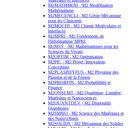
Matériaux et Interfaces
M2MATHMOD - M2 Modélisation
Mathématique
M2MECENCLI - M2 Génie Mécanique
pour les Cliniciens
M2MOCHI - M2 Chimie Moléculaire et
Interfaces
M2MPRI - M2 Fondements de
l'Informatique MPRI
M2MSV - M2 Mathématiques pour les
Sciences du Vivant
M2OPTIM - M2 Optimisation
M2PIC - M2 Projet, Innovation,
Conception
M2PLASPHYFUS - M2 Physique des
Plasmas et de la Fusion
M2PROBFIN - M2 Probabilités et
Finance
M2QNSLMT - M2 Quantique, Lumière,
Matériaux et Nanosciences
M2QUANTDEV - M2 Dispositifs
Quantiques
M2SMNO - M2 Science des Matériaux et
des Nano-Objets
M2SOLIDS - M2 Mécanique des Solides