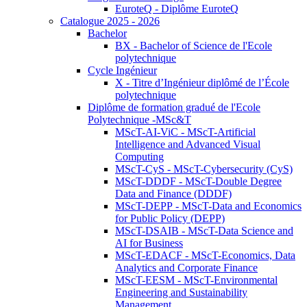
EuroteQ - Diplôme EuroteQ
Catalogue 2025 - 2026
Bachelor
BX - Bachelor of Science de l'Ecole
polytechnique
Cycle Ingénieur
X - Titre d’Ingénieur diplômé de l’École
polytechnique
Diplôme de formation gradué de l'Ecole
Polytechnique -MSc&T
MScT-AI-ViC - MScT-Artificial
Intelligence and Advanced Visual
Computing
MScT-CyS - MScT-Cybersecurity (CyS)
MScT-DDDF - MScT-Double Degree
Data and Finance (DDDF)
MScT-DEPP - MScT-Data and Economics
for Public Policy (DEPP)
MScT-DSAIB - MScT-Data Science and
AI for Business
MScT-EDACF - MScT-Economics, Data
Analytics and Corporate Finance
MScT-EESM - MScT-Environmental
Engineering and Sustainability
Management