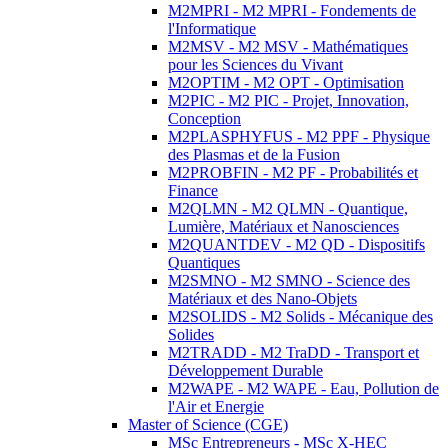
M2MPRI - M2 MPRI - Fondements de
l'Informatique
M2MSV - M2 MSV - Mathématiques
pour les Sciences du Vivant
M2OPTIM - M2 OPT - Optimisation
M2PIC - M2 PIC - Projet, Innovation,
Conception
M2PLASPHYFUS - M2 PPF - Physique
des Plasmas et de la Fusion
M2PROBFIN - M2 PF - Probabilités et
Finance
M2QLMN - M2 QLMN - Quantique,
Lumière, Matériaux et Nanosciences
M2QUANTDEV - M2 QD - Dispositifs
Quantiques
M2SMNO - M2 SMNO - Science des
Matériaux et des Nano-Objets
M2SOLIDS - M2 Solids - Mécanique des
Solides
M2TRADD - M2 TraDD - Transport et
Développement Durable
M2WAPE - M2 WAPE - Eau, Pollution de
l'Air et Energie
Master of Science (CGE)
MSc Entrepreneurs - MSc X-HEC