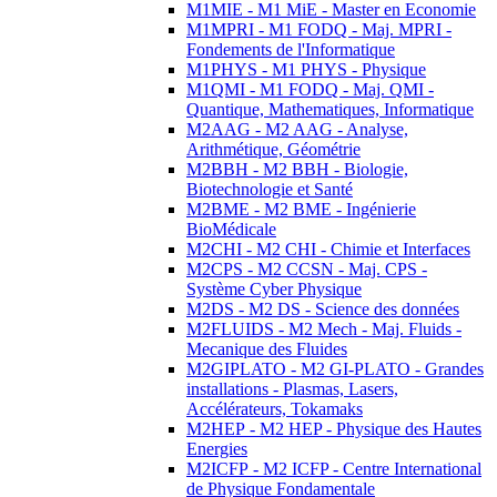
M1MIE - M1 MiE - Master en Economie
M1MPRI - M1 FODQ - Maj. MPRI -
Fondements de l'Informatique
M1PHYS - M1 PHYS - Physique
M1QMI - M1 FODQ - Maj. QMI -
Quantique, Mathematiques, Informatique
M2AAG - M2 AAG - Analyse,
Arithmétique, Géométrie
M2BBH - M2 BBH - Biologie,
Biotechnologie et Santé
M2BME - M2 BME - Ingénierie
BioMédicale
M2CHI - M2 CHI - Chimie et Interfaces
M2CPS - M2 CCSN - Maj. CPS -
Système Cyber Physique
M2DS - M2 DS - Science des données
M2FLUIDS - M2 Mech - Maj. Fluids -
Mecanique des Fluides
M2GIPLATO - M2 GI-PLATO - Grandes
installations - Plasmas, Lasers,
Accélérateurs, Tokamaks
M2HEP - M2 HEP - Physique des Hautes
Energies
M2ICFP - M2 ICFP - Centre International
de Physique Fondamentale