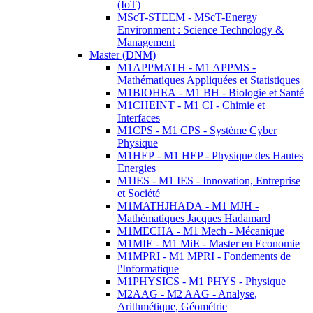
(IoT)
MScT-STEEM - MScT-Energy
Environment : Science Technology &
Management
Master (DNM)
M1APPMATH - M1 APPMS -
Mathématiques Appliquées et Statistiques
M1BIOHEA - M1 BH - Biologie et Santé
M1CHEINT - M1 CI - Chimie et
Interfaces
M1CPS - M1 CPS - Système Cyber
Physique
M1HEP - M1 HEP - Physique des Hautes
Energies
M1IES - M1 IES - Innovation, Entreprise
et Société
M1MATHJHADA - M1 MJH -
Mathématiques Jacques Hadamard
M1MECHA - M1 Mech - Mécanique
M1MIE - M1 MiE - Master en Economie
M1MPRI - M1 MPRI - Fondements de
l'Informatique
M1PHYSICS - M1 PHYS - Physique
M2AAG - M2 AAG - Analyse,
Arithmétique, Géométrie