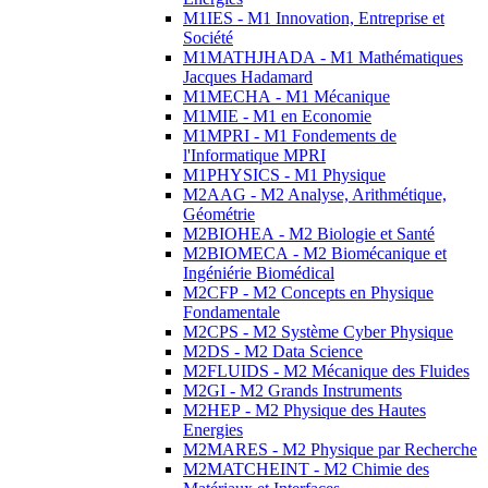
M1IES - M1 Innovation, Entreprise et
Société
M1MATHJHADA - M1 Mathématiques
Jacques Hadamard
M1MECHA - M1 Mécanique
M1MIE - M1 en Economie
M1MPRI - M1 Fondements de
l'Informatique MPRI
M1PHYSICS - M1 Physique
M2AAG - M2 Analyse, Arithmétique,
Géométrie
M2BIOHEA - M2 Biologie et Santé
M2BIOMECA - M2 Biomécanique et
Ingéniérie Biomédical
M2CFP - M2 Concepts en Physique
Fondamentale
M2CPS - M2 Système Cyber Physique
M2DS - M2 Data Science
M2FLUIDS - M2 Mécanique des Fluides
M2GI - M2 Grands Instruments
M2HEP - M2 Physique des Hautes
Energies
M2MARES - M2 Physique par Recherche
M2MATCHEINT - M2 Chimie des