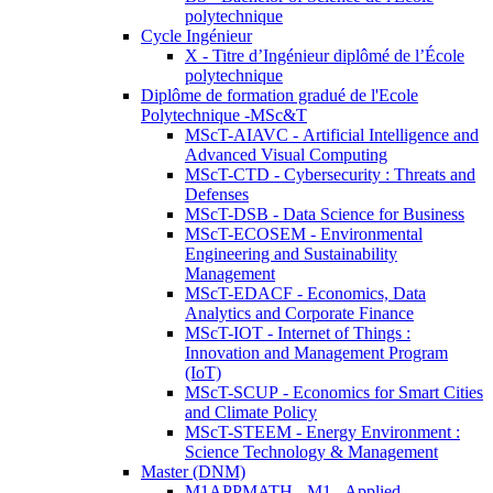
polytechnique
Cycle Ingénieur
X - Titre d’Ingénieur diplômé de l’École
polytechnique
Diplôme de formation gradué de l'Ecole
Polytechnique -MSc&T
MScT-AIAVC - Artificial Intelligence and
Advanced Visual Computing
MScT-CTD - Cybersecurity : Threats and
Defenses
MScT-DSB - Data Science for Business
MScT-ECOSEM - Environmental
Engineering and Sustainability
Management
MScT-EDACF - Economics, Data
Analytics and Corporate Finance
MScT-IOT - Internet of Things :
Innovation and Management Program
(IoT)
MScT-SCUP - Economics for Smart Cities
and Climate Policy
MScT-STEEM - Energy Environment :
Science Technology & Management
Master (DNM)
M1APPMATH - M1 - Applied