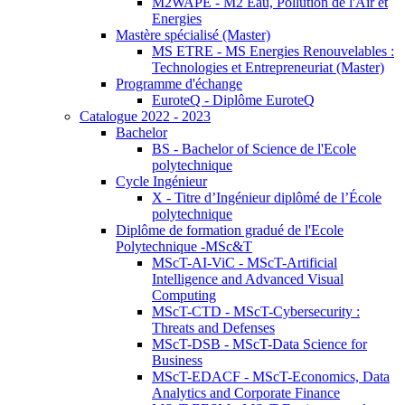
M2WAPE - M2 Eau, Pollution de l'Air et
Energies
Mastère spécialisé (Master)
MS ETRE - MS Energies Renouvelables :
Technologies et Entrepreneuriat (Master)
Programme d'échange
EuroteQ - Diplôme EuroteQ
Catalogue 2022 - 2023
Bachelor
BS - Bachelor of Science de l'Ecole
polytechnique
Cycle Ingénieur
X - Titre d’Ingénieur diplômé de l’École
polytechnique
Diplôme de formation gradué de l'Ecole
Polytechnique -MSc&T
MScT-AI-ViC - MScT-Artificial
Intelligence and Advanced Visual
Computing
MScT-CTD - MScT-Cybersecurity :
Threats and Defenses
MScT-DSB - MScT-Data Science for
Business
MScT-EDACF - MScT-Economics, Data
Analytics and Corporate Finance