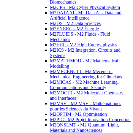
Biomechanics
M2CPS - M2 Cyber Physical System
M2DATAAI - M2 Data AI - Data and
Artificial Intelligence
M2DS - M2 Data Sciences
M2ENERG - M2 Énergie
M2FLUIDS - M2 Fluids - Fluid
Mechanics
M2HEP - M2 High Energy physics
M2ICS - M2 Integration, Circuits and
Systems
M2MATHMOD - M2 Mathematical
Modelling
M2MECENCLI - M2 Mecencli -
Mechanical Engineering for Clinicians
M2MICAS - M2 Machine Learning,
Communications and Security
M2MOCHI - M2 Molecular Chemistry
and Interfaces
M2MSV - M2 MSV - Mathématiques
pour les Sciences du Vivant
M2OPTIM - M2 Optimisation
M2PIC - M2 Projet Innovation Conception
M2QNSLMT - M2 Quantum, Light,
Materials and Nanosciences