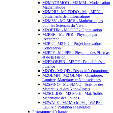
M2MATHMOD - M2 MM - Modélisation
Mathématique
M2MPRI - M2 FODQ - Maj. MPRI -
Fondements de l'Informatique
M2MSV - M2 MSV - Mathématiques
pour les Sciences du Vivant
M2OPTIM - M2 OPT - Optimisation
M2PBR - M2 PBR - Physique par
Recherche
M2PIC - M2 PIC - Projet Innovation
Conception
M2PPF - M2 PPF - Physique des Plasmas
et de la Fusion
M2PROBFIN - M2 PF - Probabilités et
Finance
M2QD - M2 QD - Dispositifs Quantiques
M2QLMN - M2 QLMN - Quantique,
Lumiere, Materiaux et Nanosciences
M2SMNO - M2 SMNO - Science des
Materiaux et des Nano-Objets
M2SOLIDS - M2 Mech - Maj. Solids -
Mecanique des Solides
M2WAPE - M2 Mech - Maj. WAPE -
Eau, Air, Pollution et Energies
Programme d'échange