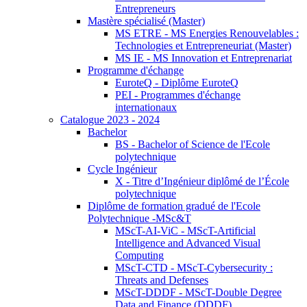
Entrepreneurs
Mastère spécialisé (Master)
MS ETRE - MS Energies Renouvelables :
Technologies et Entrepreneuriat (Master)
MS IE - MS Innovation et Entreprenariat
Programme d'échange
EuroteQ - Diplôme EuroteQ
PEI - Programmes d'échange
internationaux
Catalogue 2023 - 2024
Bachelor
BS - Bachelor of Science de l'Ecole
polytechnique
Cycle Ingénieur
X - Titre d’Ingénieur diplômé de l’École
polytechnique
Diplôme de formation gradué de l'Ecole
Polytechnique -MSc&T
MScT-AI-ViC - MScT-Artificial
Intelligence and Advanced Visual
Computing
MScT-CTD - MScT-Cybersecurity :
Threats and Defenses
MScT-DDDF - MScT-Double Degree
Data and Finance (DDDF)