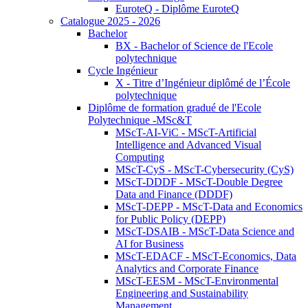
EuroteQ - Diplôme EuroteQ
Catalogue 2025 - 2026
Bachelor
BX - Bachelor of Science de l'Ecole
polytechnique
Cycle Ingénieur
X - Titre d’Ingénieur diplômé de l’École
polytechnique
Diplôme de formation gradué de l'Ecole
Polytechnique -MSc&T
MScT-AI-ViC - MScT-Artificial
Intelligence and Advanced Visual
Computing
MScT-CyS - MScT-Cybersecurity (CyS)
MScT-DDDF - MScT-Double Degree
Data and Finance (DDDF)
MScT-DEPP - MScT-Data and Economics
for Public Policy (DEPP)
MScT-DSAIB - MScT-Data Science and
AI for Business
MScT-EDACF - MScT-Economics, Data
Analytics and Corporate Finance
MScT-EESM - MScT-Environmental
Engineering and Sustainability
Management