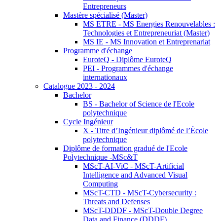
Entrepreneurs
Mastère spécialisé (Master)
MS ETRE - MS Energies Renouvelables :
Technologies et Entrepreneuriat (Master)
MS IE - MS Innovation et Entreprenariat
Programme d'échange
EuroteQ - Diplôme EuroteQ
PEI - Programmes d'échange
internationaux
Catalogue 2023 - 2024
Bachelor
BS - Bachelor of Science de l'Ecole
polytechnique
Cycle Ingénieur
X - Titre d’Ingénieur diplômé de l’École
polytechnique
Diplôme de formation gradué de l'Ecole
Polytechnique -MSc&T
MScT-AI-ViC - MScT-Artificial
Intelligence and Advanced Visual
Computing
MScT-CTD - MScT-Cybersecurity :
Threats and Defenses
MScT-DDDF - MScT-Double Degree
Data and Finance (DDDF)