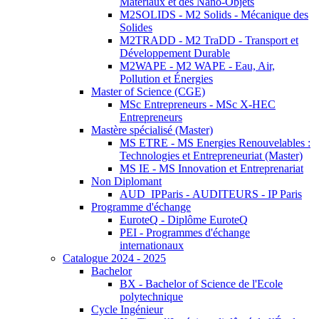
Matériaux et des Nano-Objets
M2SOLIDS - M2 Solids - Mécanique des
Solides
M2TRADD - M2 TraDD - Transport et
Développement Durable
M2WAPE - M2 WAPE - Eau, Air,
Pollution et Énergies
Master of Science (CGE)
MSc Entrepreneurs - MSc X-HEC
Entrepreneurs
Mastère spécialisé (Master)
MS ETRE - MS Energies Renouvelables :
Technologies et Entrepreneuriat (Master)
MS IE - MS Innovation et Entreprenariat
Non Diplomant
AUD_IPParis - AUDITEURS - IP Paris
Programme d'échange
EuroteQ - Diplôme EuroteQ
PEI - Programmes d'échange
internationaux
Catalogue 2024 - 2025
Bachelor
BX - Bachelor of Science de l'Ecole
polytechnique
Cycle Ingénieur