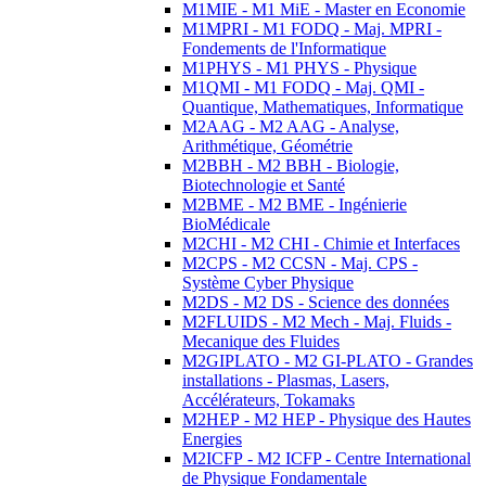
M1MIE - M1 MiE - Master en Economie
M1MPRI - M1 FODQ - Maj. MPRI -
Fondements de l'Informatique
M1PHYS - M1 PHYS - Physique
M1QMI - M1 FODQ - Maj. QMI -
Quantique, Mathematiques, Informatique
M2AAG - M2 AAG - Analyse,
Arithmétique, Géométrie
M2BBH - M2 BBH - Biologie,
Biotechnologie et Santé
M2BME - M2 BME - Ingénierie
BioMédicale
M2CHI - M2 CHI - Chimie et Interfaces
M2CPS - M2 CCSN - Maj. CPS -
Système Cyber Physique
M2DS - M2 DS - Science des données
M2FLUIDS - M2 Mech - Maj. Fluids -
Mecanique des Fluides
M2GIPLATO - M2 GI-PLATO - Grandes
installations - Plasmas, Lasers,
Accélérateurs, Tokamaks
M2HEP - M2 HEP - Physique des Hautes
Energies
M2ICFP - M2 ICFP - Centre International
de Physique Fondamentale