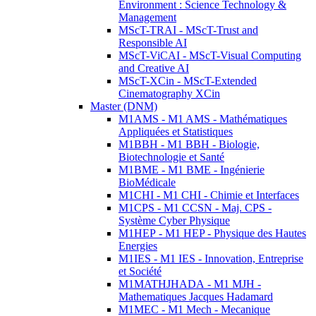
Environment : Science Technology &
Management
MScT-TRAI - MScT-Trust and
Responsible AI
MScT-ViCAI - MScT-Visual Computing
and Creative AI
MScT-XCin - MScT-Extended
Cinematography XCin
Master (DNM)
M1AMS - M1 AMS - Mathématiques
Appliquées et Statistiques
M1BBH - M1 BBH - Biologie,
Biotechnologie et Santé
M1BME - M1 BME - Ingénierie
BioMédicale
M1CHI - M1 CHI - Chimie et Interfaces
M1CPS - M1 CCSN - Maj. CPS -
Système Cyber Physique
M1HEP - M1 HEP - Physique des Hautes
Energies
M1IES - M1 IES - Innovation, Entreprise
et Société
M1MATHJHADA - M1 MJH -
Mathematiques Jacques Hadamard
M1MEC - M1 Mech - Mecanique