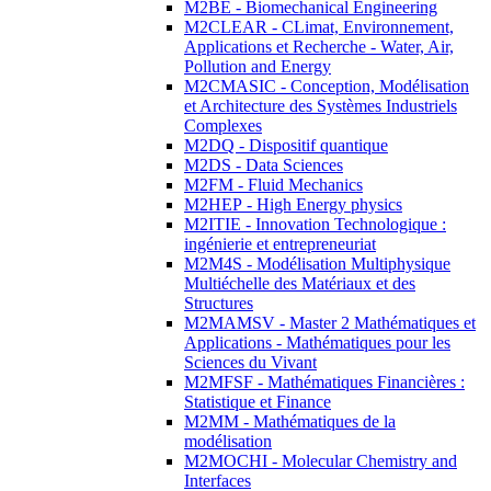
M2BE - Biomechanical Engineering
M2CLEAR - CLimat, Environnement,
Applications et Recherche - Water, Air,
Pollution and Energy
M2CMASIC - Conception, Modélisation
et Architecture des Systèmes Industriels
Complexes
M2DQ - Dispositif quantique
M2DS - Data Sciences
M2FM - Fluid Mechanics
M2HEP - High Energy physics
M2ITIE - Innovation Technologique :
ingénierie et entrepreneuriat
M2M4S - Modélisation Multiphysique
Multiéchelle des Matériaux et des
Structures
M2MAMSV - Master 2 Mathématiques et
Applications - Mathématiques pour les
Sciences du Vivant
M2MFSF - Mathématiques Financières :
Statistique et Finance
M2MM - Mathématiques de la
modélisation
M2MOCHI - Molecular Chemistry and
Interfaces