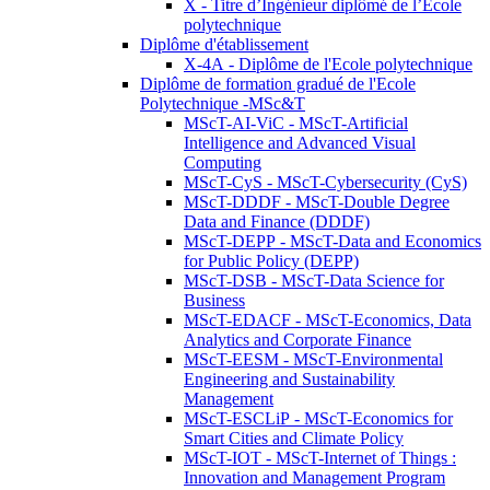
X - Titre d’Ingénieur diplômé de l’École
polytechnique
Diplôme d'établissement
X-4A - Diplôme de l'Ecole polytechnique
Diplôme de formation gradué de l'Ecole
Polytechnique -MSc&T
MScT-AI-ViC - MScT-Artificial
Intelligence and Advanced Visual
Computing
MScT-CyS - MScT-Cybersecurity (CyS)
MScT-DDDF - MScT-Double Degree
Data and Finance (DDDF)
MScT-DEPP - MScT-Data and Economics
for Public Policy (DEPP)
MScT-DSB - MScT-Data Science for
Business
MScT-EDACF - MScT-Economics, Data
Analytics and Corporate Finance
MScT-EESM - MScT-Environmental
Engineering and Sustainability
Management
MScT-ESCLiP - MScT-Economics for
Smart Cities and Climate Policy
MScT-IOT - MScT-Internet of Things :
Innovation and Management Program