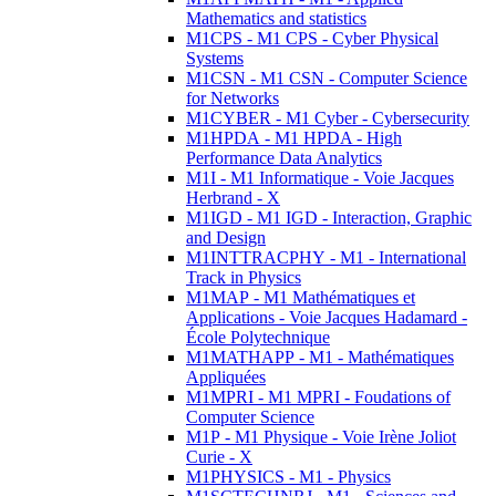
Mathematics and statistics
M1CPS - M1 CPS - Cyber Physical
Systems
M1CSN - M1 CSN - Computer Science
for Networks
M1CYBER - M1 Cyber - Cybersecurity
M1HPDA - M1 HPDA - High
Performance Data Analytics
M1I - M1 Informatique - Voie Jacques
Herbrand - X
M1IGD - M1 IGD - Interaction, Graphic
and Design
M1INTTRACPHY - M1 - International
Track in Physics
M1MAP - M1 Mathématiques et
Applications - Voie Jacques Hadamard -
École Polytechnique
M1MATHAPP - M1 - Mathématiques
Appliquées
M1MPRI - M1 MPRI - Foudations of
Computer Science
M1P - M1 Physique - Voie Irène Joliot
Curie - X
M1PHYSICS - M1 - Physics