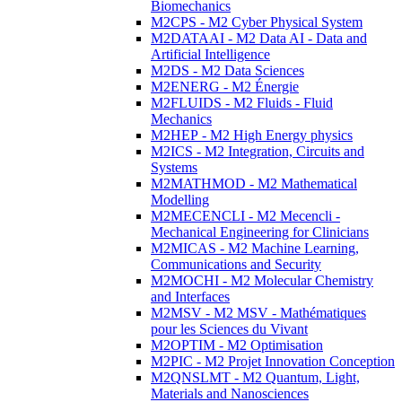
Biomechanics
M2CPS - M2 Cyber Physical System
M2DATAAI - M2 Data AI - Data and
Artificial Intelligence
M2DS - M2 Data Sciences
M2ENERG - M2 Énergie
M2FLUIDS - M2 Fluids - Fluid
Mechanics
M2HEP - M2 High Energy physics
M2ICS - M2 Integration, Circuits and
Systems
M2MATHMOD - M2 Mathematical
Modelling
M2MECENCLI - M2 Mecencli -
Mechanical Engineering for Clinicians
M2MICAS - M2 Machine Learning,
Communications and Security
M2MOCHI - M2 Molecular Chemistry
and Interfaces
M2MSV - M2 MSV - Mathématiques
pour les Sciences du Vivant
M2OPTIM - M2 Optimisation
M2PIC - M2 Projet Innovation Conception
M2QNSLMT - M2 Quantum, Light,
Materials and Nanosciences