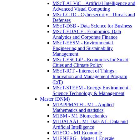
MScT-AI-ViC - Artificial Intelligence and
Advanced Visual Computing
MScT-CTD - Cybersecurity : Threats and
Defenses
MScT-DSB - Data Science for Business
MScT-EDACF - Economics, Data
Analytics and Corporate Finance
MScT-EESM - Environmental
Engineering and Sustainability
Management
MScT-ESCLiP - Economics for Smart
Cities and Climate Policy
MScT-IOT - Internet of Things :
Innovation and Management Program
(IoT)
MScT-STEEM - Energy Environment :
Science Technology & Management
Master (DNM)
M1APPMATH - M1 - Applied
Mathematics and statistics
M1BM - M1 Biomechanics
M1DATAAI - M1 Data AI - Data and
Artificial Intelligence
M1ECO - M1 Economie
M1ENERG - Master 1 Énergie