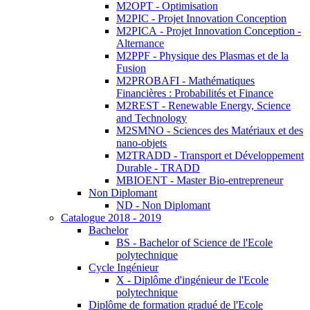
M2OPT - Optimisation
M2PIC - Projet Innovation Conception
M2PICA - Projet Innovation Conception -
Alternance
M2PPF - Physique des Plasmas et de la
Fusion
M2PROBAFI - Mathématiques
Financières : Probabilités et Finance
M2REST - Renewable Energy, Science
and Technology
M2SMNO - Sciences des Matériaux et des
nano-objets
M2TRADD - Transport et Développement
Durable - TRADD
MBIOENT - Master Bio-entrepreneur
Non Diplomant
ND - Non Diplomant
Catalogue 2018 - 2019
Bachelor
BS - Bachelor of Science de l'Ecole
polytechnique
Cycle Ingénieur
X - Diplôme d'ingénieur de l'Ecole
polytechnique
Diplôme de formation gradué de l'Ecole