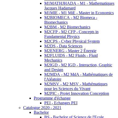
M1MATHJHADA - M1 - Mathematiques
Jacques Hadamard
M1MIE - M1 MiE - Master in Economics
M2BIOMECA - M2 Biomeca -
Biomechanics
M2BM - M2 Biomechanics
M2CFP - M2 CFP - Concepts in
Fundamental Physics
M2CPS - Cyber Physical System
M2DS - Data Sciences
M2ENERG - Master 2 Énergie
M2FLUIDS - M2 Fluids - Fluid
Mechanics
M2IGD - M2 IGD - Interaction, Graphic
and Design
M2MDA - M2 MdA - Mathématiques de
l'Aléatoire
M2MSV - M2 MSV - Mathématiques
pour les Sciences du Vivant
M2PIC - Projet Innovation Conception
Programme d'échange
PEI - Echanges PEI
Catalogue 2020 - 2021
Bachelor
BS - Bachelor of Science de l'Ecole