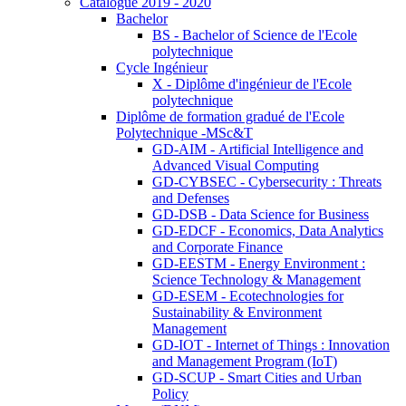
Catalogue 2019 - 2020
Bachelor
BS - Bachelor of Science de l'Ecole
polytechnique
Cycle Ingénieur
X - Diplôme d'ingénieur de l'Ecole
polytechnique
Diplôme de formation gradué de l'Ecole
Polytechnique -MSc&T
GD-AIM - Artificial Intelligence and
Advanced Visual Computing
GD-CYBSEC - Cybersecurity : Threats
and Defenses
GD-DSB - Data Science for Business
GD-EDCF - Economics, Data Analytics
and Corporate Finance
GD-EESTM - Energy Environment :
Science Technology & Management
GD-ESEM - Ecotechnologies for
Sustainability & Environment
Management
GD-IOT - Internet of Things : Innovation
and Management Program (IoT)
GD-SCUP - Smart Cities and Urban
Policy