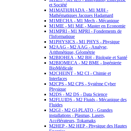
et Société
M1MATHJHADA - M1 MJH -
Mathématiques Jacques Hadamard
M1MECHA - M1 Mech - Mécanique
M1MIE - M1 MiE - Master en Economie
M1MPRI - M1 MPRI - Fondements de
l'Informatique
M1PHYSICS - M1 PHYS - Physique
M2AAG - M2 AAG - Analyse,
Arithmétique, Géométrie
M2BIOHEA - M2 BH - Biologie et Santé
M2BIOMECA - M2 BME - Ingénierie
BioMédicale
M2CHEINT - M2 CI - Chimie et
Interfaces
M2CPS - M2 CPS - Système Cyber
Physique
M2DS - M2 DS - Data Science
M2FLUIDS - M2 Fluids - Mécanique des
Fluides
M2GI - M2 GI-PLATO - Grandes
installations - Plasmas, Lasers,
Accélérateurs, Tokamaks
M2HEP - M2 HEP - Physique des Hautes