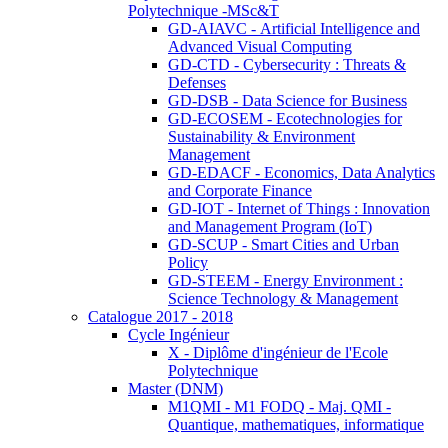
Polytechnique -MSc&T
GD-AIAVC - Artificial Intelligence and
Advanced Visual Computing
GD-CTD - Cybersecurity : Threats &
Defenses
GD-DSB - Data Science for Business
GD-ECOSEM - Ecotechnologies for
Sustainability & Environment
Management
GD-EDACF - Economics, Data Analytics
and Corporate Finance
GD-IOT - Internet of Things : Innovation
and Management Program (IoT)
GD-SCUP - Smart Cities and Urban
Policy
GD-STEEM - Energy Environment :
Science Technology & Management
Catalogue 2017 - 2018
Cycle Ingénieur
X - Diplôme d'ingénieur de l'Ecole
Polytechnique
Master (DNM)
M1QMI - M1 FODQ - Maj. QMI -
Quantique, mathematiques, informatique