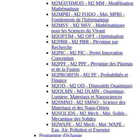
M2MATHMOD - M2 MM - Modélisation
Mathématique
M2MPRI - M2 FODQ - Maj. MPRI -
Fondements de l'Informatique
M2MSV - M2 MSV - Mathématiques
pour les Sciences du Vivant
M2OPTIM - M2 OPT - Optimisation
M2PBR - M2 PBR - Physique par
Recherche
M2PIC - M2 PIC - Projet Innovation
Conception
M2PPF - M2 PPF - Physique des Plasmas
et de la Fusion
M2PROBFIN - M2 PF - Probabilités et
Finance
M2QD - M2 QD - Dispositifs Quantiques
M2QLMN - M2 QLMN - Quantique,
Lumiere, Materiaux et Nanosciences
M2SMNO - M2 SMNO - Science des
Materiaux et des Nano-Objets
M2SOLIDS - M2 Mech - Maj. Solids -
Mecanique des Solides
M2WAPE - M2 Mech - Maj. WAPE -
Eau, Air, Pollution et Energies
Programme d'échange