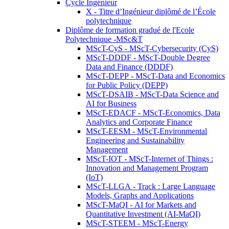
Cycle Ingénieur
X - Titre d’Ingénieur diplômé de l’École
polytechnique
Diplôme de formation gradué de l'Ecole
Polytechnique -MSc&T
MScT-CyS - MScT-Cybersecurity (CyS)
MScT-DDDF - MScT-Double Degree
Data and Finance (DDDF)
MScT-DEPP - MScT-Data and Economics
for Public Policy (DEPP)
MScT-DSAIB - MScT-Data Science and
AI for Business
MScT-EDACF - MScT-Economics, Data
Analytics and Corporate Finance
MScT-EESM - MScT-Environmental
Engineering and Sustainability
Management
MScT-IOT - MScT-Internet of Things :
Innovation and Management Program
(IoT)
MScT-LLGA - Track : Large Language
Models, Graphs and Applications
MScT-MaQI - AI for Markets and
Quantitative Investment (AI-MaQI)
MScT-STEEM - MScT-Energy