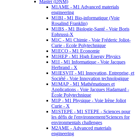
Master (DNM)
M1AME - M1 Advanced materials
engineering
M1BI - M1 Bio-informatique (Voie
Rosalind Franklin)
M1BS - M1 Biologie-Santé - Voie Boris
Ephrussi-X
M1C - M1 Chimie - Voie Fréderic Joliot-
Curie - Ecole Polytechnique
M1ECO - M1 Economie
M1HEP - M1 High Energy Physics
M1I - M1 Informatique - Voie Jacques
Herbrand - X
M1IESVIT - M1 Innovation, Entreprise, et
Société - Voie Innovation technologique
M1MAP - M1 Mathématiques et
Applications - Voie Jacques Hadamard -
École Polytechnique
M1P - M1 Physique - Voie Irène Joliot
Curie - X
M1STEPE - M1 STEPE - Sciences pour
les défis de l'environnement/Sciences for
environmentals challenges
M2AME - Advanced materials
engineering