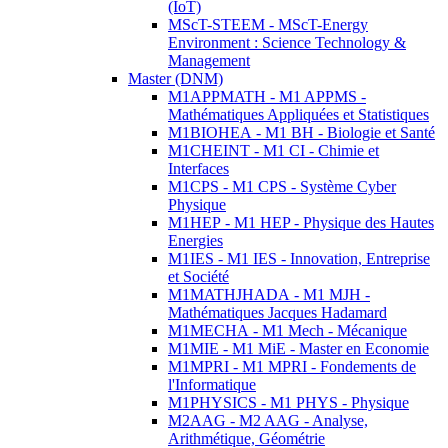
(IoT)
MScT-STEEM - MScT-Energy
Environment : Science Technology &
Management
Master (DNM)
M1APPMATH - M1 APPMS -
Mathématiques Appliquées et Statistiques
M1BIOHEA - M1 BH - Biologie et Santé
M1CHEINT - M1 CI - Chimie et
Interfaces
M1CPS - M1 CPS - Système Cyber
Physique
M1HEP - M1 HEP - Physique des Hautes
Energies
M1IES - M1 IES - Innovation, Entreprise
et Société
M1MATHJHADA - M1 MJH -
Mathématiques Jacques Hadamard
M1MECHA - M1 Mech - Mécanique
M1MIE - M1 MiE - Master en Economie
M1MPRI - M1 MPRI - Fondements de
l'Informatique
M1PHYSICS - M1 PHYS - Physique
M2AAG - M2 AAG - Analyse,
Arithmétique, Géométrie