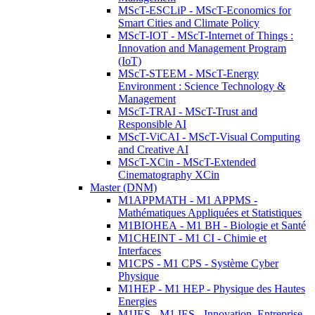
MScT-ESCLiP - MScT-Economics for
Smart Cities and Climate Policy
MScT-IOT - MScT-Internet of Things :
Innovation and Management Program
(IoT)
MScT-STEEM - MScT-Energy
Environment : Science Technology &
Management
MScT-TRAI - MScT-Trust and
Responsible AI
MScT-ViCAI - MScT-Visual Computing
and Creative AI
MScT-XCin - MScT-Extended
Cinematography XCin
Master (DNM)
M1APPMATH - M1 APPMS -
Mathématiques Appliquées et Statistiques
M1BIOHEA - M1 BH - Biologie et Santé
M1CHEINT - M1 CI - Chimie et
Interfaces
M1CPS - M1 CPS - Système Cyber
Physique
M1HEP - M1 HEP - Physique des Hautes
Energies
M1IES - M1 IES - Innovation, Entreprise