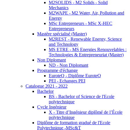
M2SOLIDS - M2 Solids - Solid
Mechanics
M2WAPE - M2 Water, Air, Pollution and
Energy
MSc Entrepreneurs - MSc X-HEC
Entrepreneurs
Mastère spécialisé (Master)
M2REST - Renewable Energy, Science
and Technology
MS ETRE - MS Energies Renouvelables :
Technologies & Entrepreneuriat (Master)
Non Diplomant
ND - Non Diplomant
Programme d'échange
EuroteQ - Diplôme EuroteQ
PEI - Echanges PEI
Catalogue 2021 - 2022
Bachelor
BS - Bachelor of Science de l'Ecole
polytechnique
Cycle Ingénieur
X - Titre d’Ingénieur diplômé de l’École
polytechnique
Diplôme de formation gradué de l'Ecole
Polytechnique -MSc&T