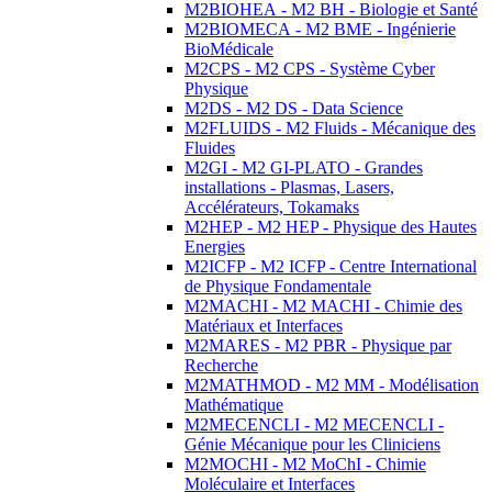
M2BIOHEA - M2 BH - Biologie et Santé
M2BIOMECA - M2 BME - Ingénierie
BioMédicale
M2CPS - M2 CPS - Système Cyber
Physique
M2DS - M2 DS - Data Science
M2FLUIDS - M2 Fluids - Mécanique des
Fluides
M2GI - M2 GI-PLATO - Grandes
installations - Plasmas, Lasers,
Accélérateurs, Tokamaks
M2HEP - M2 HEP - Physique des Hautes
Energies
M2ICFP - M2 ICFP - Centre International
de Physique Fondamentale
M2MACHI - M2 MACHI - Chimie des
Matériaux et Interfaces
M2MARES - M2 PBR - Physique par
Recherche
M2MATHMOD - M2 MM - Modélisation
Mathématique
M2MECENCLI - M2 MECENCLI -
Génie Mécanique pour les Cliniciens
M2MOCHI - M2 MoChI - Chimie
Moléculaire et Interfaces