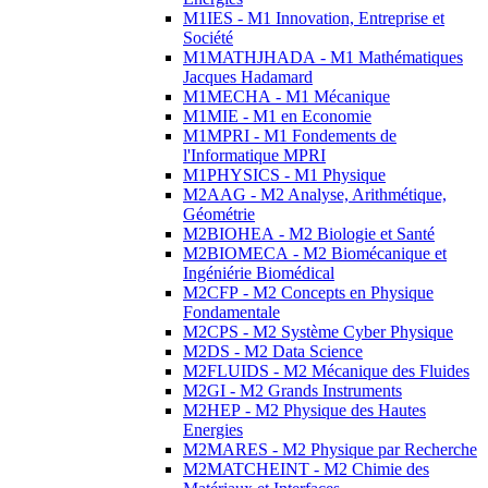
M1IES - M1 Innovation, Entreprise et
Société
M1MATHJHADA - M1 Mathématiques
Jacques Hadamard
M1MECHA - M1 Mécanique
M1MIE - M1 en Economie
M1MPRI - M1 Fondements de
l'Informatique MPRI
M1PHYSICS - M1 Physique
M2AAG - M2 Analyse, Arithmétique,
Géométrie
M2BIOHEA - M2 Biologie et Santé
M2BIOMECA - M2 Biomécanique et
Ingéniérie Biomédical
M2CFP - M2 Concepts en Physique
Fondamentale
M2CPS - M2 Système Cyber Physique
M2DS - M2 Data Science
M2FLUIDS - M2 Mécanique des Fluides
M2GI - M2 Grands Instruments
M2HEP - M2 Physique des Hautes
Energies
M2MARES - M2 Physique par Recherche
M2MATCHEINT - M2 Chimie des