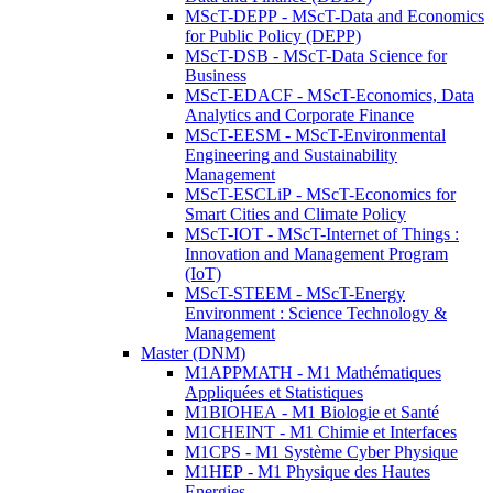
MScT-DEPP - MScT-Data and Economics
for Public Policy (DEPP)
MScT-DSB - MScT-Data Science for
Business
MScT-EDACF - MScT-Economics, Data
Analytics and Corporate Finance
MScT-EESM - MScT-Environmental
Engineering and Sustainability
Management
MScT-ESCLiP - MScT-Economics for
Smart Cities and Climate Policy
MScT-IOT - MScT-Internet of Things :
Innovation and Management Program
(IoT)
MScT-STEEM - MScT-Energy
Environment : Science Technology &
Management
Master (DNM)
M1APPMATH - M1 Mathématiques
Appliquées et Statistiques
M1BIOHEA - M1 Biologie et Santé
M1CHEINT - M1 Chimie et Interfaces
M1CPS - M1 Système Cyber Physique
M1HEP - M1 Physique des Hautes
Energies