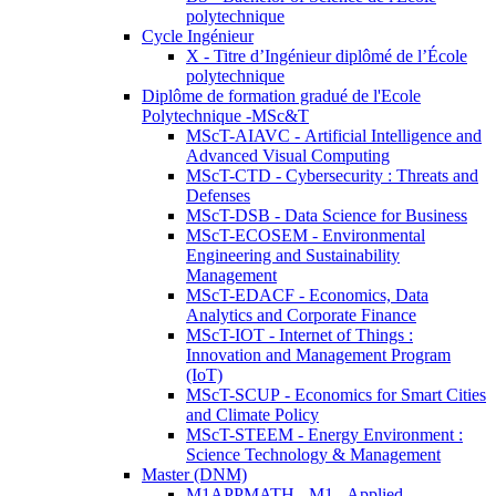
polytechnique
Cycle Ingénieur
X - Titre d’Ingénieur diplômé de l’École
polytechnique
Diplôme de formation gradué de l'Ecole
Polytechnique -MSc&T
MScT-AIAVC - Artificial Intelligence and
Advanced Visual Computing
MScT-CTD - Cybersecurity : Threats and
Defenses
MScT-DSB - Data Science for Business
MScT-ECOSEM - Environmental
Engineering and Sustainability
Management
MScT-EDACF - Economics, Data
Analytics and Corporate Finance
MScT-IOT - Internet of Things :
Innovation and Management Program
(IoT)
MScT-SCUP - Economics for Smart Cities
and Climate Policy
MScT-STEEM - Energy Environment :
Science Technology & Management
Master (DNM)
M1APPMATH - M1 - Applied