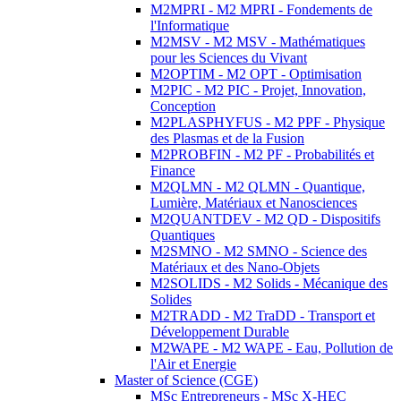
M2MPRI - M2 MPRI - Fondements de
l'Informatique
M2MSV - M2 MSV - Mathématiques
pour les Sciences du Vivant
M2OPTIM - M2 OPT - Optimisation
M2PIC - M2 PIC - Projet, Innovation,
Conception
M2PLASPHYFUS - M2 PPF - Physique
des Plasmas et de la Fusion
M2PROBFIN - M2 PF - Probabilités et
Finance
M2QLMN - M2 QLMN - Quantique,
Lumière, Matériaux et Nanosciences
M2QUANTDEV - M2 QD - Dispositifs
Quantiques
M2SMNO - M2 SMNO - Science des
Matériaux et des Nano-Objets
M2SOLIDS - M2 Solids - Mécanique des
Solides
M2TRADD - M2 TraDD - Transport et
Développement Durable
M2WAPE - M2 WAPE - Eau, Pollution de
l'Air et Energie
Master of Science (CGE)
MSc Entrepreneurs - MSc X-HEC