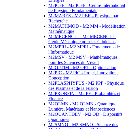
Energies
M2ICFP - M2 ICFP - Centre International
de Physique Fondamentale
M2MARES - M2 PBR - Physique par
Recherche
M2MATHMOD - M2 MM - Modélisation
Mathématique
M2MECENCLI - M2 MECENCLI -
Génie Mécanique pour les Cliniciens
M2MPRI - M2 MPRI - Fondements de
l'Informatique
M2MSV - M2 MSV - Mathématiques
pour les Sciences du Vivant
M2OPTIM - M2 OPT - Optimisation
M2PIC - M2 PIC - Projet, Innovation,
Conception
M2PLASPHYFUS - M2 PPF - Physique
des Plasmas et de la Fusion
M2PROBFIN - M2 PF - Probabilités et
Finance
M2QLMN - M2 QLMN - Quantique,
Lumière, Matériaux et Nanosciences
M2QUANTDEV - M2 QD - Dispositifs
Quantiques
M2SMNO - M2 SMNO - Science des