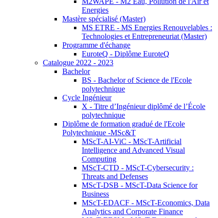
M2WAPE - M2 Eau, Pollution de l'Air et
Energies
Mastère spécialisé (Master)
MS ETRE - MS Energies Renouvelables :
Technologies et Entrepreneuriat (Master)
Programme d'échange
EuroteQ - Diplôme EuroteQ
Catalogue 2022 - 2023
Bachelor
BS - Bachelor of Science de l'Ecole
polytechnique
Cycle Ingénieur
X - Titre d’Ingénieur diplômé de l’École
polytechnique
Diplôme de formation gradué de l'Ecole
Polytechnique -MSc&T
MScT-AI-ViC - MScT-Artificial
Intelligence and Advanced Visual
Computing
MScT-CTD - MScT-Cybersecurity :
Threats and Defenses
MScT-DSB - MScT-Data Science for
Business
MScT-EDACF - MScT-Economics, Data
Analytics and Corporate Finance