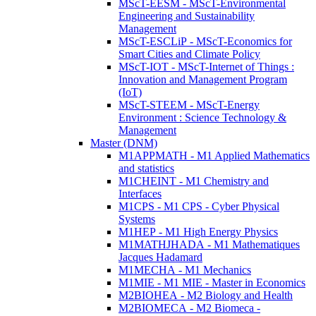
MScT-EESM - MScT-Environmental
Engineering and Sustainability
Management
MScT-ESCLiP - MScT-Economics for
Smart Cities and Climate Policy
MScT-IOT - MScT-Internet of Things :
Innovation and Management Program
(IoT)
MScT-STEEM - MScT-Energy
Environment : Science Technology &
Management
Master (DNM)
M1APPMATH - M1 Applied Mathematics
and statistics
M1CHEINT - M1 Chemistry and
Interfaces
M1CPS - M1 CPS - Cyber Physical
Systems
M1HEP - M1 High Energy Physics
M1MATHJHADA - M1 Mathematiques
Jacques Hadamard
M1MECHA - M1 Mechanics
M1MIE - M1 MIE - Master in Economics
M2BIOHEA - M2 Biology and Health
M2BIOMECA - M2 Biomeca -