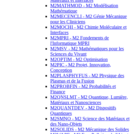
Matériaux et Interfaces
M2MATHMOD - M2 Modélisation
Mathématique
M2MECENCLI - M2 Génie Mécanique
pour les Cliniciens
M2MOCHI - M2 Chimie Moléculaire et
Interfaces
M2MPRI - M2 Fondements de
l'Informatique MPRI
M2MSV - M2 Mathématiques pour les
Sciences du Vivant
M2OPTIM - M2 Optimisation
M2PIC - M2 Projet, Innovation,
Conception
M2PLASPHYFUS - M2 Physique des
Plasmas et de la Fusion
M2PROBFIN - M2 Probabilités et
Finance
M2QNSLMT - M2 Quantique, Lumière,
Matériaux et Nanosciences
M2QUANTDEV - M2 Dispositifs
Quantiques
M2SMNO - M2 Science des Matériaux et
des Nano-Objets
M2SOLIDS - M2 Mécanique des Solides