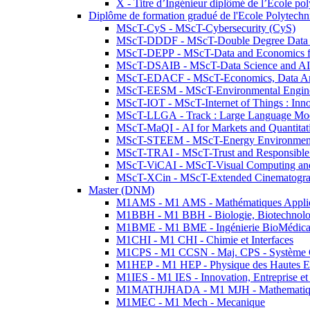
X - Titre d’Ingénieur diplômé de l’École po
Diplôme de formation gradué de l'Ecole Polytec
MScT-CyS - MScT-Cybersecurity (CyS)
MScT-DDDF - MScT-Double Degree Data 
MScT-DEPP - MScT-Data and Economics fo
MScT-DSAIB - MScT-Data Science and AI 
MScT-EDACF - MScT-Economics, Data Anal
MScT-EESM - MScT-Environmental Enginee
MScT-IOT - MScT-Internet of Things : Inn
MScT-LLGA - Track : Large Language Mode
MScT-MaQI - AI for Markets and Quantitat
MScT-STEEM - MScT-Energy Environment 
MScT-TRAI - MScT-Trust and Responsible
MScT-ViCAI - MScT-Visual Computing and
MScT-XCin - MScT-Extended Cinematogr
Master (DNM)
M1AMS - M1 AMS - Mathématiques Appliqué
M1BBH - M1 BBH - Biologie, Biotechnolog
M1BME - M1 BME - Ingénierie BioMédica
M1CHI - M1 CHI - Chimie et Interfaces
M1CPS - M1 CCSN - Maj. CPS - Système 
M1HEP - M1 HEP - Physique des Hautes E
M1IES - M1 IES - Innovation, Entreprise et
M1MATHJHADA - M1 MJH - Mathematiqu
M1MEC - M1 Mech - Mecanique