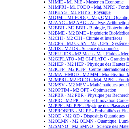
M1MIE - M1 MiE - Master en Economie
M1MPRI - M1 FODQ - Maj. MPRI - Fondeme
M1PHYS - M1 PHYS - Physique
M1QMI - M1 FODQ - Maj. QMI - Quantique
M2AAG - M2 AAG - Analyse, Arithmétique
M2BBH - M2 BBH - Biologie, Biotechnolog
M2BME - M2 BME - Ingénierie BioMédica
M2CHI - M2 CHI - Chimie et Interfaces
M2CPS - M2 CCSN - Maj. CPS - Système 
M2DS - M2 DS - Science des données
M2FLUIDS - M2 Mech - Maj. Fluids - Meca
M2GIPLATO - M2 GI-PLATO - Grandes instal
M2HEP - M2 HEP - Physique des Hautes E
M2ICFP - M2 ICFP - Centre International 
M2MATHMOD - M2 MM - Modélisation M
M2MPRI - M2 FODQ - Maj. MPRI - Fondeme
M2MSV - M2 MSV - Mathématiques pour le
M2OPTIM - M2 OPT - Optimisation
M2PBR - M2 PBR - Physique par Recherc
M2PIC - M2 PIC - Projet Innovation Conce
M2PPF - M2 PPF - Physique des Plasmas et
M2PROBFIN - M2 PF - Probabilités et Fin
M2QD - M2 QD - Dispositifs Quantiques
M2QLMN - M2 QLMN - Quantique, Lumiere
M2SMNO - M2 SMNO - Science des Materi