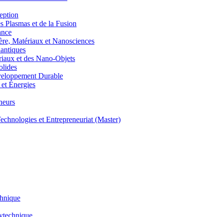
eption
lasmas et de la Fusion
ance
, Matériaux et Nanosciences
ntiques
aux et des Nano-Objets
lides
eloppement Durable
et Énergies
neurs
hnologies et Entrepreneuriat (Master)
chnique
lytechnique