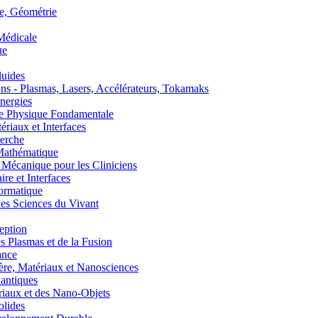
, Géométrie
édicale
ue
uides
s - Plasmas, Lasers, Accélérateurs, Tokamaks
nergies
de Physique Fondamentale
aux et Interfaces
erche
athématique
anique pour les Cliniciens
 et Interfaces
ormatique
s Sciences du Vivant
eption
lasmas et de la Fusion
ance
, Matériaux et Nanosciences
ntiques
aux et des Nano-Objets
lides