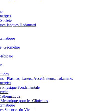
ue
nergies
 Société
es Jacques Hadamard
ormatique
, Géométrie
édicale
ue
uides
s - Plasmas, Lasers, Accélérateurs, Tokamaks
nergies
de Physique Fondamentale
erche
athématique
anique pour les Cliniciens
ormatique
s Sciences du Vivant