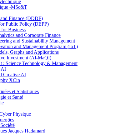
lytechnique
hnique -MSc&T
and Finance (DDDF)
r Public Policy (DEPP)
for Business
ytics and Corporate Finance
ring and Sustainability Management
ovation and Management Program (IoT)
ls, Graphs and Applications
ive Investment (AI-MaQI)
: Science Technology & Management
 AI
 Creative AI
aphy XCin
es et Statistiques
ie et Santé
le
Cyber Physique
nergies
 Société
es Jacques Hadamard