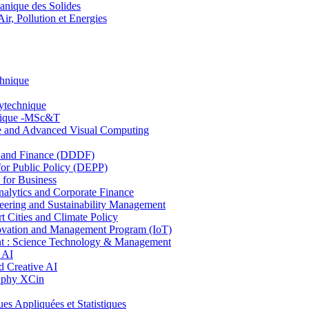
nique des Solides
, Pollution et Energies
chnique
lytechnique
hnique -MSc&T
ce and Advanced Visual Computing
and Finance (DDDF)
r Public Policy (DEPP)
for Business
ytics and Corporate Finance
ring and Sustainability Management
Cities and Climate Policy
ovation and Management Program (IoT)
: Science Technology & Management
 AI
 Creative AI
aphy XCin
ppliquées et Statistiques