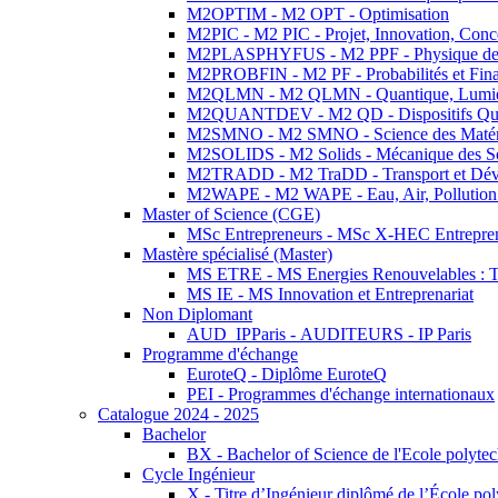
M2OPTIM - M2 OPT - Optimisation
M2PIC - M2 PIC - Projet, Innovation, Conc
M2PLASPHYFUS - M2 PPF - Physique des P
M2PROBFIN - M2 PF - Probabilités et Fin
M2QLMN - M2 QLMN - Quantique, Lumière
M2QUANTDEV - M2 QD - Dispositifs Qua
M2SMNO - M2 SMNO - Science des Matéri
M2SOLIDS - M2 Solids - Mécanique des So
M2TRADD - M2 TraDD - Transport et Dév
M2WAPE - M2 WAPE - Eau, Air, Pollution 
Master of Science (CGE)
MSc Entrepreneurs - MSc X-HEC Entrepre
Mastère spécialisé (Master)
MS ETRE - MS Energies Renouvelables : Tec
MS IE - MS Innovation et Entreprenariat
Non Diplomant
AUD_IPParis - AUDITEURS - IP Paris
Programme d'échange
EuroteQ - Diplôme EuroteQ
PEI - Programmes d'échange internationaux
Catalogue 2024 - 2025
Bachelor
BX - Bachelor of Science de l'Ecole polyte
Cycle Ingénieur
X - Titre d’Ingénieur diplômé de l’École po