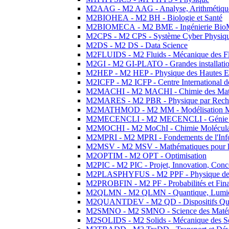
M2AAG - M2 AAG - Analyse, Arithmétique
M2BIOHEA - M2 BH - Biologie et Santé
M2BIOMECA - M2 BME - Ingénierie BioM
M2CPS - M2 CPS - Système Cyber Physiq
M2DS - M2 DS - Data Science
M2FLUIDS - M2 Fluids - Mécanique des Fl
M2GI - M2 GI-PLATO - Grandes installation
M2HEP - M2 HEP - Physique des Hautes E
M2ICFP - M2 ICFP - Centre International 
M2MACHI - M2 MACHI - Chimie des Matéri
M2MARES - M2 PBR - Physique par Rech
M2MATHMOD - M2 MM - Modélisation M
M2MECENCLI - M2 MECENCLI - Génie Méc
M2MOCHI - M2 MoChI - Chimie Moléculaire
M2MPRI - M2 MPRI - Fondements de l'Inf
M2MSV - M2 MSV - Mathématiques pour le
M2OPTIM - M2 OPT - Optimisation
M2PIC - M2 PIC - Projet, Innovation, Conc
M2PLASPHYFUS - M2 PPF - Physique des P
M2PROBFIN - M2 PF - Probabilités et Fin
M2QLMN - M2 QLMN - Quantique, Lumière
M2QUANTDEV - M2 QD - Dispositifs Qua
M2SMNO - M2 SMNO - Science des Matéri
M2SOLIDS - M2 Solids - Mécanique des So