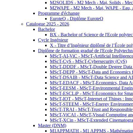
M2SOLIDS - M2 Mech - Maj. Solids - Meca
M2WAPE - M2 Mech - Maj. WAPE - Eau, Air
Programme d'échange
EuroteQ - Diplôme EuroteQ
Catalogue 2025 - 2026
Bachelor
BX - Bachelor of Science de l'Ecole polyte
Cycle Ingénieur
X - Titre d’Ingénieur diplômé de l’École po
Diplôme de formation gradué de l'Ecole Polytec
MScT-AI-ViC - MScT-Artificial Intelligen
MScT-CyS - MScT-Cybersecurity (CyS)
MScT-DDDF - MScT-Double Degree Data 
MScT-DEPP - MScT-Data and Economics fo
MScT-DSAIB - MScT-Data Science and AI 
MScT-EDACF - MScT-Economics, Data Anal
MScT-EESM - MScT-Environmental Enginee
MScT-ESCLiP - MScT-Economics for Smart 
MScT-IOT - MScT-Internet of Things : Inn
MScT-STEEM - MScT-Energy Environment 
MScT-TRAI - MScT-Trust and Responsible
MScT-ViCAI - MScT-Visual Computing and
MScT-XCin - MScT-Extended Cinematogr
Master (DNM)
M1APPMATH - M1 APPMS - Mathématiques A