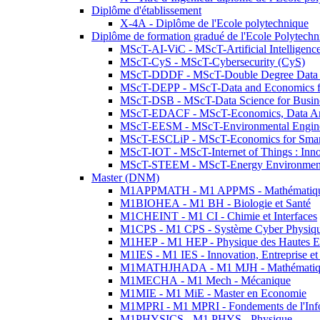
Diplôme d'établissement
X-4A - Diplôme de l'Ecole polytechnique
Diplôme de formation gradué de l'Ecole Polytec
MScT-AI-ViC - MScT-Artificial Intelligen
MScT-CyS - MScT-Cybersecurity (CyS)
MScT-DDDF - MScT-Double Degree Data 
MScT-DEPP - MScT-Data and Economics fo
MScT-DSB - MScT-Data Science for Busin
MScT-EDACF - MScT-Economics, Data Anal
MScT-EESM - MScT-Environmental Enginee
MScT-ESCLiP - MScT-Economics for Smart 
MScT-IOT - MScT-Internet of Things : Inn
MScT-STEEM - MScT-Energy Environment 
Master (DNM)
M1APPMATH - M1 APPMS - Mathématiques A
M1BIOHEA - M1 BH - Biologie et Santé
M1CHEINT - M1 CI - Chimie et Interfaces
M1CPS - M1 CPS - Système Cyber Physiq
M1HEP - M1 HEP - Physique des Hautes E
M1IES - M1 IES - Innovation, Entreprise et
M1MATHJHADA - M1 MJH - Mathématiqu
M1MECHA - M1 Mech - Mécanique
M1MIE - M1 MiE - Master en Economie
M1MPRI - M1 MPRI - Fondements de l'Inf
M1PHYSICS - M1 PHYS - Physique