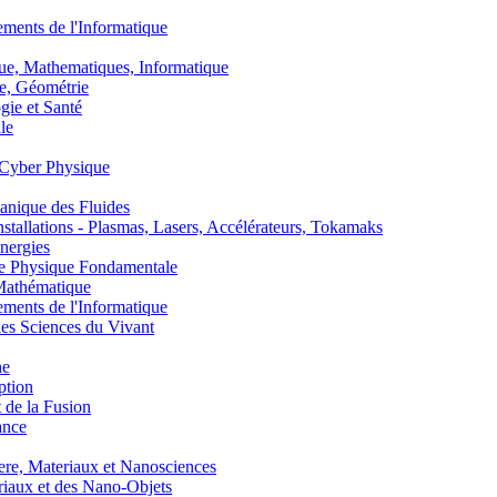
nts de l'Informatique
, Mathematiques, Informatique
, Géométrie
ie et Santé
le
Cyber Physique
nique des Fluides
lations - Plasmas, Lasers, Accélérateurs, Tokamaks
nergies
de Physique Fondamentale
athématique
nts de l'Informatique
s Sciences du Vivant
he
ption
 de la Fusion
ance
, Materiaux et Nanosciences
aux et des Nano-Objets