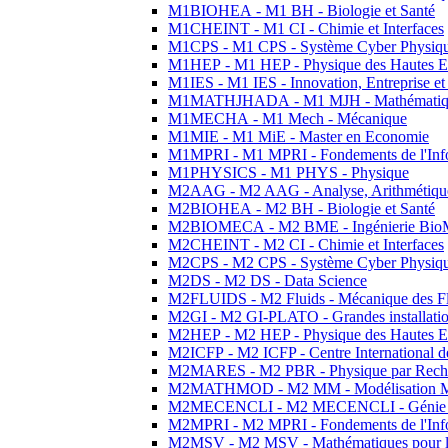
M1BIOHEA - M1 BH - Biologie et Santé
M1CHEINT - M1 CI - Chimie et Interfaces
M1CPS - M1 CPS - Système Cyber Physiq
M1HEP - M1 HEP - Physique des Hautes E
M1IES - M1 IES - Innovation, Entreprise et
M1MATHJHADA - M1 MJH - Mathématiqu
M1MECHA - M1 Mech - Mécanique
M1MIE - M1 MiE - Master en Economie
M1MPRI - M1 MPRI - Fondements de l'Inf
M1PHYSICS - M1 PHYS - Physique
M2AAG - M2 AAG - Analyse, Arithmétique
M2BIOHEA - M2 BH - Biologie et Santé
M2BIOMECA - M2 BME - Ingénierie BioM
M2CHEINT - M2 CI - Chimie et Interfaces
M2CPS - M2 CPS - Système Cyber Physiq
M2DS - M2 DS - Data Science
M2FLUIDS - M2 Fluids - Mécanique des Fl
M2GI - M2 GI-PLATO - Grandes installation
M2HEP - M2 HEP - Physique des Hautes E
M2ICFP - M2 ICFP - Centre International 
M2MARES - M2 PBR - Physique par Rech
M2MATHMOD - M2 MM - Modélisation M
M2MECENCLI - M2 MECENCLI - Génie Méc
M2MPRI - M2 MPRI - Fondements de l'Inf
M2MSV - M2 MSV - Mathématiques pour le