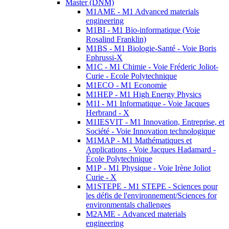
Master (DNM)
M1AME - M1 Advanced materials
engineering
M1BI - M1 Bio-informatique (Voie
Rosalind Franklin)
M1BS - M1 Biologie-Santé - Voie Boris
Ephrussi-X
M1C - M1 Chimie - Voie Fréderic Joliot-
Curie - Ecole Polytechnique
M1ECO - M1 Economie
M1HEP - M1 High Energy Physics
M1I - M1 Informatique - Voie Jacques
Herbrand - X
M1IESVIT - M1 Innovation, Entreprise, et
Société - Voie Innovation technologique
M1MAP - M1 Mathématiques et
Applications - Voie Jacques Hadamard -
École Polytechnique
M1P - M1 Physique - Voie Irène Joliot
Curie - X
M1STEPE - M1 STEPE - Sciences pour
les défis de l'environnement/Sciences for
environmentals challenges
M2AME - Advanced materials
engineering