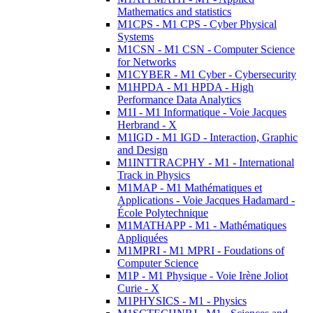
Mathematics and statistics
M1CPS - M1 CPS - Cyber Physical
Systems
M1CSN - M1 CSN - Computer Science
for Networks
M1CYBER - M1 Cyber - Cybersecurity
M1HPDA - M1 HPDA - High
Performance Data Analytics
M1I - M1 Informatique - Voie Jacques
Herbrand - X
M1IGD - M1 IGD - Interaction, Graphic
and Design
M1INTTRACPHY - M1 - International
Track in Physics
M1MAP - M1 Mathématiques et
Applications - Voie Jacques Hadamard -
École Polytechnique
M1MATHAPP - M1 - Mathématiques
Appliquées
M1MPRI - M1 MPRI - Foudations of
Computer Science
M1P - M1 Physique - Voie Irène Joliot
Curie - X
M1PHYSICS - M1 - Physics