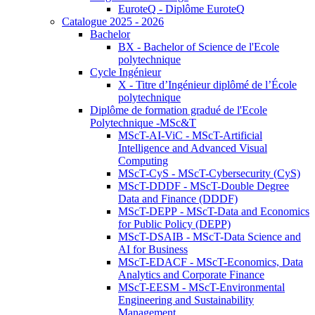
EuroteQ - Diplôme EuroteQ
Catalogue 2025 - 2026
Bachelor
BX - Bachelor of Science de l'Ecole
polytechnique
Cycle Ingénieur
X - Titre d’Ingénieur diplômé de l’École
polytechnique
Diplôme de formation gradué de l'Ecole
Polytechnique -MSc&T
MScT-AI-ViC - MScT-Artificial
Intelligence and Advanced Visual
Computing
MScT-CyS - MScT-Cybersecurity (CyS)
MScT-DDDF - MScT-Double Degree
Data and Finance (DDDF)
MScT-DEPP - MScT-Data and Economics
for Public Policy (DEPP)
MScT-DSAIB - MScT-Data Science and
AI for Business
MScT-EDACF - MScT-Economics, Data
Analytics and Corporate Finance
MScT-EESM - MScT-Environmental
Engineering and Sustainability
Management