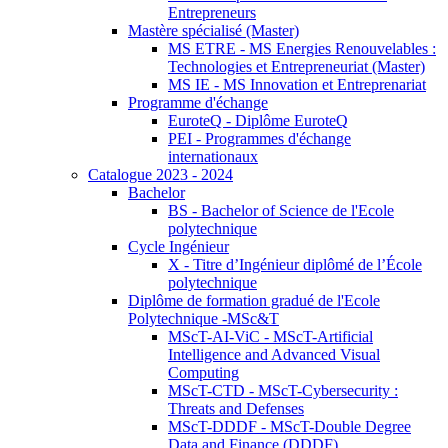
Entrepreneurs
Mastère spécialisé (Master)
MS ETRE - MS Energies Renouvelables :
Technologies et Entrepreneuriat (Master)
MS IE - MS Innovation et Entreprenariat
Programme d'échange
EuroteQ - Diplôme EuroteQ
PEI - Programmes d'échange
internationaux
Catalogue 2023 - 2024
Bachelor
BS - Bachelor of Science de l'Ecole
polytechnique
Cycle Ingénieur
X - Titre d’Ingénieur diplômé de l’École
polytechnique
Diplôme de formation gradué de l'Ecole
Polytechnique -MSc&T
MScT-AI-ViC - MScT-Artificial
Intelligence and Advanced Visual
Computing
MScT-CTD - MScT-Cybersecurity :
Threats and Defenses
MScT-DDDF - MScT-Double Degree
Data and Finance (DDDF)