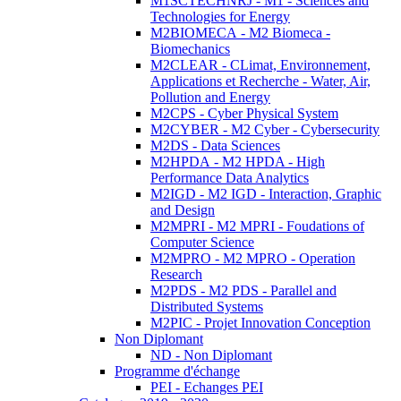
M1SCTECHNRJ - M1 - Sciences and
Technologies for Energy
M2BIOMECA - M2 Biomeca -
Biomechanics
M2CLEAR - CLimat, Environnement,
Applications et Recherche - Water, Air,
Pollution and Energy
M2CPS - Cyber Physical System
M2CYBER - M2 Cyber - Cybersecurity
M2DS - Data Sciences
M2HPDA - M2 HPDA - High
Performance Data Analytics
M2IGD - M2 IGD - Interaction, Graphic
and Design
M2MPRI - M2 MPRI - Foudations of
Computer Science
M2MPRO - M2 MPRO - Operation
Research
M2PDS - M2 PDS - Parallel and
Distributed Systems
M2PIC - Projet Innovation Conception
Non Diplomant
ND - Non Diplomant
Programme d'échange
PEI - Echanges PEI