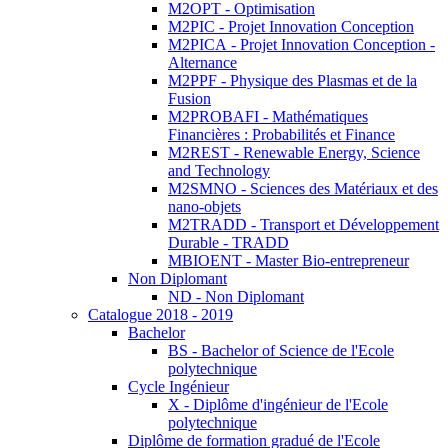
M2OPT - Optimisation
M2PIC - Projet Innovation Conception
M2PICA - Projet Innovation Conception -
Alternance
M2PPF - Physique des Plasmas et de la
Fusion
M2PROBAFI - Mathématiques
Financières : Probabilités et Finance
M2REST - Renewable Energy, Science
and Technology
M2SMNO - Sciences des Matériaux et des
nano-objets
M2TRADD - Transport et Développement
Durable - TRADD
MBIOENT - Master Bio-entrepreneur
Non Diplomant
ND - Non Diplomant
Catalogue 2018 - 2019
Bachelor
BS - Bachelor of Science de l'Ecole
polytechnique
Cycle Ingénieur
X - Diplôme d'ingénieur de l'Ecole
polytechnique
Diplôme de formation gradué de l'Ecole