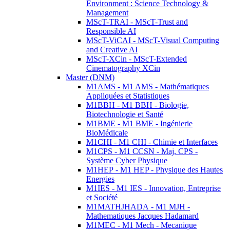
Environment : Science Technology &
Management
MScT-TRAI - MScT-Trust and
Responsible AI
MScT-ViCAI - MScT-Visual Computing
and Creative AI
MScT-XCin - MScT-Extended
Cinematography XCin
Master (DNM)
M1AMS - M1 AMS - Mathématiques
Appliquées et Statistiques
M1BBH - M1 BBH - Biologie,
Biotechnologie et Santé
M1BME - M1 BME - Ingénierie
BioMédicale
M1CHI - M1 CHI - Chimie et Interfaces
M1CPS - M1 CCSN - Maj. CPS -
Système Cyber Physique
M1HEP - M1 HEP - Physique des Hautes
Energies
M1IES - M1 IES - Innovation, Entreprise
et Société
M1MATHJHADA - M1 MJH -
Mathematiques Jacques Hadamard
M1MEC - M1 Mech - Mecanique