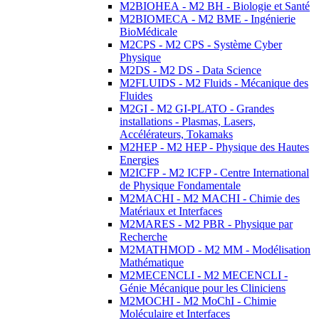
M2BIOHEA - M2 BH - Biologie et Santé
M2BIOMECA - M2 BME - Ingénierie
BioMédicale
M2CPS - M2 CPS - Système Cyber
Physique
M2DS - M2 DS - Data Science
M2FLUIDS - M2 Fluids - Mécanique des
Fluides
M2GI - M2 GI-PLATO - Grandes
installations - Plasmas, Lasers,
Accélérateurs, Tokamaks
M2HEP - M2 HEP - Physique des Hautes
Energies
M2ICFP - M2 ICFP - Centre International
de Physique Fondamentale
M2MACHI - M2 MACHI - Chimie des
Matériaux et Interfaces
M2MARES - M2 PBR - Physique par
Recherche
M2MATHMOD - M2 MM - Modélisation
Mathématique
M2MECENCLI - M2 MECENCLI -
Génie Mécanique pour les Cliniciens
M2MOCHI - M2 MoChI - Chimie
Moléculaire et Interfaces