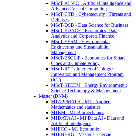
MScT-AI-ViC - Artificial Intelligence and
Advanced Visual Computing
MScT-CTD - Cybersecurity : Threats and
Defenses
MScT-DSB - Data Science for Business
MScT-EDACF - Economics, Data
Analytics and Corporate Finance
MScT-EESM - Environmental
Engineering and Sustainability
Management
MScT-ESCLiP - Economics for Smart
Cities and Climate Policy
MScT-IOT - Internet of Things :
Innovation and Management Program
(IoT)
MScT-STEEM - Energy Environment :
Science Technology & Management
Master (DNM)
M1APPMATH - M1 - Applied
Mathematics and statistics
M1BM - M1 Biomechanics
M1DATAAI - M1 Data AI - Data and
Artificial Intelligence
M1ECO - M1 Economie
M1ENERG - Master 1 Énergie