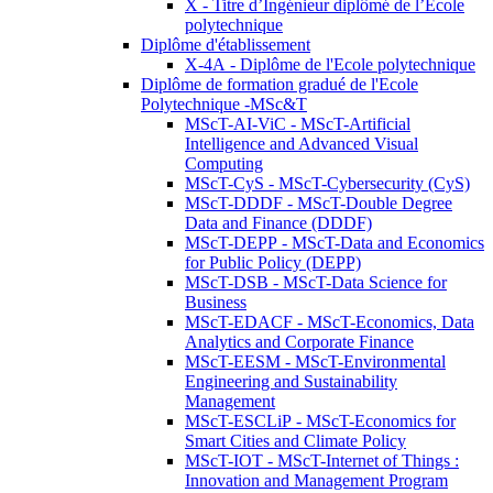
X - Titre d’Ingénieur diplômé de l’École
polytechnique
Diplôme d'établissement
X-4A - Diplôme de l'Ecole polytechnique
Diplôme de formation gradué de l'Ecole
Polytechnique -MSc&T
MScT-AI-ViC - MScT-Artificial
Intelligence and Advanced Visual
Computing
MScT-CyS - MScT-Cybersecurity (CyS)
MScT-DDDF - MScT-Double Degree
Data and Finance (DDDF)
MScT-DEPP - MScT-Data and Economics
for Public Policy (DEPP)
MScT-DSB - MScT-Data Science for
Business
MScT-EDACF - MScT-Economics, Data
Analytics and Corporate Finance
MScT-EESM - MScT-Environmental
Engineering and Sustainability
Management
MScT-ESCLiP - MScT-Economics for
Smart Cities and Climate Policy
MScT-IOT - MScT-Internet of Things :
Innovation and Management Program