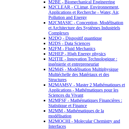
M2BE - Biomechanical Engineering
M2CLEAR - CLimat, Environnement,
Applications et Recherche - Water, Air,
Pollution and Energy
M2CMASIC - Conception, Modélisation
et Architecture des Systèmes Industriels
Complexes
M2DQ - Dispositif quantique
M2DS - Data Sciences
M2FM - Fluid Mechanics
M2HEP - High Energy physics
M2ITIE - Innovation Technologique :
ingénierie et entrepreneuriat
M2M4S - Modélisation Multiphysique
Multiéchelle des Matériaux et des
Structures
M2MAMSV - Master 2 Mathématiques et
Applications - Mathématiques pour les
Sciences du Vivant
M2MFSF - Mathématiques Financières :
Statistique et Finance
M2MM - Mathématiques de la
modélisation
M2MOCHI - Molecular Chemistry and
Interfaces