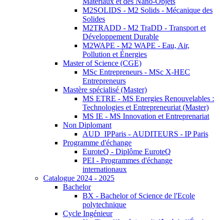
Matériaux et des Nano-Objets
M2SOLIDS - M2 Solids - Mécanique des
Solides
M2TRADD - M2 TraDD - Transport et
Développement Durable
M2WAPE - M2 WAPE - Eau, Air,
Pollution et Énergies
Master of Science (CGE)
MSc Entrepreneurs - MSc X-HEC
Entrepreneurs
Mastère spécialisé (Master)
MS ETRE - MS Energies Renouvelables :
Technologies et Entrepreneuriat (Master)
MS IE - MS Innovation et Entreprenariat
Non Diplomant
AUD_IPParis - AUDITEURS - IP Paris
Programme d'échange
EuroteQ - Diplôme EuroteQ
PEI - Programmes d'échange
internationaux
Catalogue 2024 - 2025
Bachelor
BX - Bachelor of Science de l'Ecole
polytechnique
Cycle Ingénieur