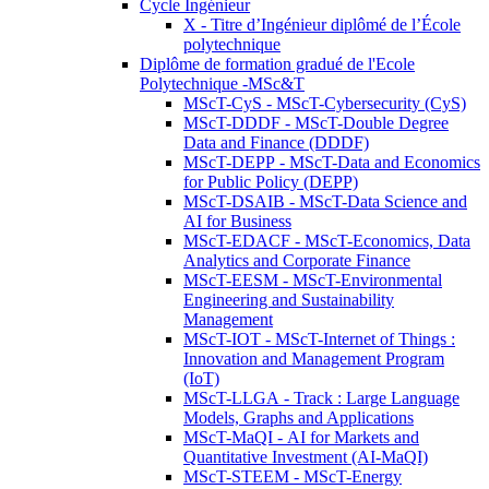
Cycle Ingénieur
X - Titre d’Ingénieur diplômé de l’École
polytechnique
Diplôme de formation gradué de l'Ecole
Polytechnique -MSc&T
MScT-CyS - MScT-Cybersecurity (CyS)
MScT-DDDF - MScT-Double Degree
Data and Finance (DDDF)
MScT-DEPP - MScT-Data and Economics
for Public Policy (DEPP)
MScT-DSAIB - MScT-Data Science and
AI for Business
MScT-EDACF - MScT-Economics, Data
Analytics and Corporate Finance
MScT-EESM - MScT-Environmental
Engineering and Sustainability
Management
MScT-IOT - MScT-Internet of Things :
Innovation and Management Program
(IoT)
MScT-LLGA - Track : Large Language
Models, Graphs and Applications
MScT-MaQI - AI for Markets and
Quantitative Investment (AI-MaQI)
MScT-STEEM - MScT-Energy