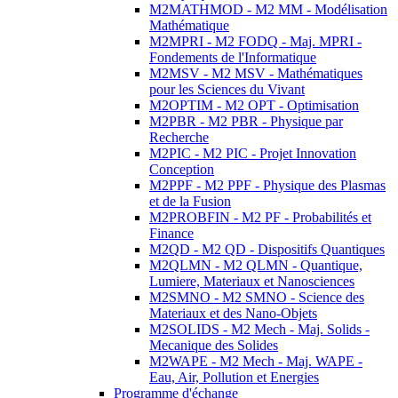
M2MATHMOD - M2 MM - Modélisation
Mathématique
M2MPRI - M2 FODQ - Maj. MPRI -
Fondements de l'Informatique
M2MSV - M2 MSV - Mathématiques
pour les Sciences du Vivant
M2OPTIM - M2 OPT - Optimisation
M2PBR - M2 PBR - Physique par
Recherche
M2PIC - M2 PIC - Projet Innovation
Conception
M2PPF - M2 PPF - Physique des Plasmas
et de la Fusion
M2PROBFIN - M2 PF - Probabilités et
Finance
M2QD - M2 QD - Dispositifs Quantiques
M2QLMN - M2 QLMN - Quantique,
Lumiere, Materiaux et Nanosciences
M2SMNO - M2 SMNO - Science des
Materiaux et des Nano-Objets
M2SOLIDS - M2 Mech - Maj. Solids -
Mecanique des Solides
M2WAPE - M2 Mech - Maj. WAPE -
Eau, Air, Pollution et Energies
Programme d'échange