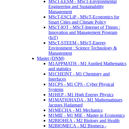
MScT-EESM - MScT-Environmental
Engineering and Sustainability
Management
MScT-ESCLiP - MScT-Economics for
Smart Cities and Climate Policy
MScT-IOT - MScT-Internet of Things :
Innovation and Management Program
(IoT)
MScT-STEEM - MScT-Energy
Environment : Science Technology &
Management
Master (DNM)
M1APPMATH - M1 Applied Mathematics
and statistics
M1CHEINT - M1 Chemistry and
Interfaces
M1CPS - M1 CPS - Cyber Physical
Systems
M1HEP - M1 High Energy Physics
M1MATHJHADA - M1 Mathematiques
Jacques Hadamard
M1MECHA - M1 Mechanics
M1MIE - M1 MIE - Master in Economics
M2BIOHEA - M2 Biology and Health
M2BIOMECA - M2 Biomeca -