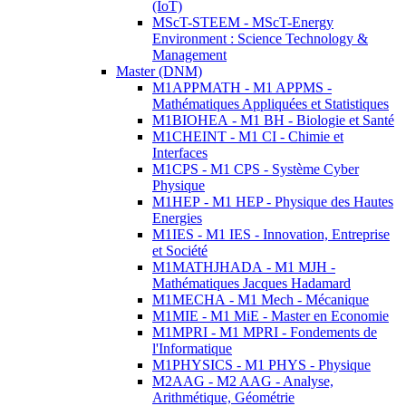
(IoT)
MScT-STEEM - MScT-Energy
Environment : Science Technology &
Management
Master (DNM)
M1APPMATH - M1 APPMS -
Mathématiques Appliquées et Statistiques
M1BIOHEA - M1 BH - Biologie et Santé
M1CHEINT - M1 CI - Chimie et
Interfaces
M1CPS - M1 CPS - Système Cyber
Physique
M1HEP - M1 HEP - Physique des Hautes
Energies
M1IES - M1 IES - Innovation, Entreprise
et Société
M1MATHJHADA - M1 MJH -
Mathématiques Jacques Hadamard
M1MECHA - M1 Mech - Mécanique
M1MIE - M1 MiE - Master en Economie
M1MPRI - M1 MPRI - Fondements de
l'Informatique
M1PHYSICS - M1 PHYS - Physique
M2AAG - M2 AAG - Analyse,
Arithmétique, Géométrie