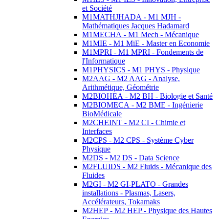
et Société
M1MATHJHADA - M1 MJH -
Mathématiques Jacques Hadamard
M1MECHA - M1 Mech - Mécanique
M1MIE - M1 MiE - Master en Economie
M1MPRI - M1 MPRI - Fondements de
l'Informatique
M1PHYSICS - M1 PHYS - Physique
M2AAG - M2 AAG - Analyse,
Arithmétique, Géométrie
M2BIOHEA - M2 BH - Biologie et Santé
M2BIOMECA - M2 BME - Ingénierie
BioMédicale
M2CHEINT - M2 CI - Chimie et
Interfaces
M2CPS - M2 CPS - Système Cyber
Physique
M2DS - M2 DS - Data Science
M2FLUIDS - M2 Fluids - Mécanique des
Fluides
M2GI - M2 GI-PLATO - Grandes
installations - Plasmas, Lasers,
Accélérateurs, Tokamaks
M2HEP - M2 HEP - Physique des Hautes