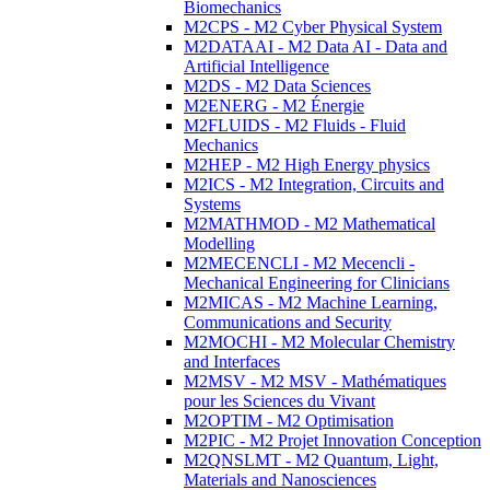
Biomechanics
M2CPS - M2 Cyber Physical System
M2DATAAI - M2 Data AI - Data and
Artificial Intelligence
M2DS - M2 Data Sciences
M2ENERG - M2 Énergie
M2FLUIDS - M2 Fluids - Fluid
Mechanics
M2HEP - M2 High Energy physics
M2ICS - M2 Integration, Circuits and
Systems
M2MATHMOD - M2 Mathematical
Modelling
M2MECENCLI - M2 Mecencli -
Mechanical Engineering for Clinicians
M2MICAS - M2 Machine Learning,
Communications and Security
M2MOCHI - M2 Molecular Chemistry
and Interfaces
M2MSV - M2 MSV - Mathématiques
pour les Sciences du Vivant
M2OPTIM - M2 Optimisation
M2PIC - M2 Projet Innovation Conception
M2QNSLMT - M2 Quantum, Light,
Materials and Nanosciences