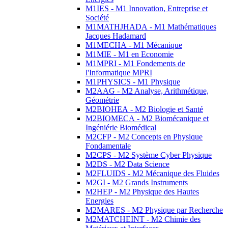
M1IES - M1 Innovation, Entreprise et
Société
M1MATHJHADA - M1 Mathématiques
Jacques Hadamard
M1MECHA - M1 Mécanique
M1MIE - M1 en Economie
M1MPRI - M1 Fondements de
l'Informatique MPRI
M1PHYSICS - M1 Physique
M2AAG - M2 Analyse, Arithmétique,
Géométrie
M2BIOHEA - M2 Biologie et Santé
M2BIOMECA - M2 Biomécanique et
Ingéniérie Biomédical
M2CFP - M2 Concepts en Physique
Fondamentale
M2CPS - M2 Système Cyber Physique
M2DS - M2 Data Science
M2FLUIDS - M2 Mécanique des Fluides
M2GI - M2 Grands Instruments
M2HEP - M2 Physique des Hautes
Energies
M2MARES - M2 Physique par Recherche
M2MATCHEINT - M2 Chimie des