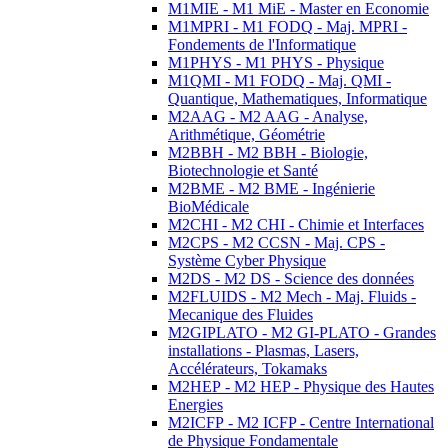
M1MIE - M1 MiE - Master en Economie
M1MPRI - M1 FODQ - Maj. MPRI -
Fondements de l'Informatique
M1PHYS - M1 PHYS - Physique
M1QMI - M1 FODQ - Maj. QMI -
Quantique, Mathematiques, Informatique
M2AAG - M2 AAG - Analyse,
Arithmétique, Géométrie
M2BBH - M2 BBH - Biologie,
Biotechnologie et Santé
M2BME - M2 BME - Ingénierie
BioMédicale
M2CHI - M2 CHI - Chimie et Interfaces
M2CPS - M2 CCSN - Maj. CPS -
Système Cyber Physique
M2DS - M2 DS - Science des données
M2FLUIDS - M2 Mech - Maj. Fluids -
Mecanique des Fluides
M2GIPLATO - M2 GI-PLATO - Grandes
installations - Plasmas, Lasers,
Accélérateurs, Tokamaks
M2HEP - M2 HEP - Physique des Hautes
Energies
M2ICFP - M2 ICFP - Centre International
de Physique Fondamentale