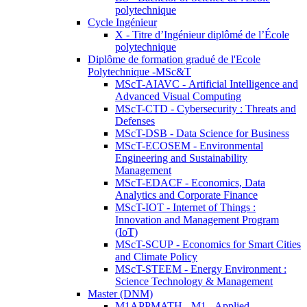
polytechnique
Cycle Ingénieur
X - Titre d’Ingénieur diplômé de l’École
polytechnique
Diplôme de formation gradué de l'Ecole
Polytechnique -MSc&T
MScT-AIAVC - Artificial Intelligence and
Advanced Visual Computing
MScT-CTD - Cybersecurity : Threats and
Defenses
MScT-DSB - Data Science for Business
MScT-ECOSEM - Environmental
Engineering and Sustainability
Management
MScT-EDACF - Economics, Data
Analytics and Corporate Finance
MScT-IOT - Internet of Things :
Innovation and Management Program
(IoT)
MScT-SCUP - Economics for Smart Cities
and Climate Policy
MScT-STEEM - Energy Environment :
Science Technology & Management
Master (DNM)
M1APPMATH - M1 - Applied