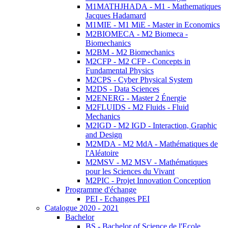
M1MATHJHADA - M1 - Mathematiques
Jacques Hadamard
M1MIE - M1 MiE - Master in Economics
M2BIOMECA - M2 Biomeca -
Biomechanics
M2BM - M2 Biomechanics
M2CFP - M2 CFP - Concepts in
Fundamental Physics
M2CPS - Cyber Physical System
M2DS - Data Sciences
M2ENERG - Master 2 Énergie
M2FLUIDS - M2 Fluids - Fluid
Mechanics
M2IGD - M2 IGD - Interaction, Graphic
and Design
M2MDA - M2 MdA - Mathématiques de
l'Aléatoire
M2MSV - M2 MSV - Mathématiques
pour les Sciences du Vivant
M2PIC - Projet Innovation Conception
Programme d'échange
PEI - Echanges PEI
Catalogue 2020 - 2021
Bachelor
BS - Bachelor of Science de l'Ecole