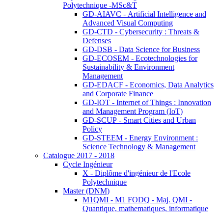
Polytechnique -MSc&T
GD-AIAVC - Artificial Intelligence and
Advanced Visual Computing
GD-CTD - Cybersecurity : Threats &
Defenses
GD-DSB - Data Science for Business
GD-ECOSEM - Ecotechnologies for
Sustainability & Environment
Management
GD-EDACF - Economics, Data Analytics
and Corporate Finance
GD-IOT - Internet of Things : Innovation
and Management Program (IoT)
GD-SCUP - Smart Cities and Urban
Policy
GD-STEEM - Energy Environment :
Science Technology & Management
Catalogue 2017 - 2018
Cycle Ingénieur
X - Diplôme d'ingénieur de l'Ecole
Polytechnique
Master (DNM)
M1QMI - M1 FODQ - Maj. QMI -
Quantique, mathematiques, informatique