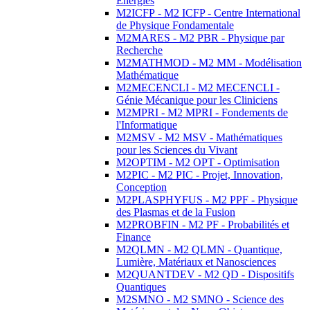
Energies
M2ICFP - M2 ICFP - Centre International
de Physique Fondamentale
M2MARES - M2 PBR - Physique par
Recherche
M2MATHMOD - M2 MM - Modélisation
Mathématique
M2MECENCLI - M2 MECENCLI -
Génie Mécanique pour les Cliniciens
M2MPRI - M2 MPRI - Fondements de
l'Informatique
M2MSV - M2 MSV - Mathématiques
pour les Sciences du Vivant
M2OPTIM - M2 OPT - Optimisation
M2PIC - M2 PIC - Projet, Innovation,
Conception
M2PLASPHYFUS - M2 PPF - Physique
des Plasmas et de la Fusion
M2PROBFIN - M2 PF - Probabilités et
Finance
M2QLMN - M2 QLMN - Quantique,
Lumière, Matériaux et Nanosciences
M2QUANTDEV - M2 QD - Dispositifs
Quantiques
M2SMNO - M2 SMNO - Science des