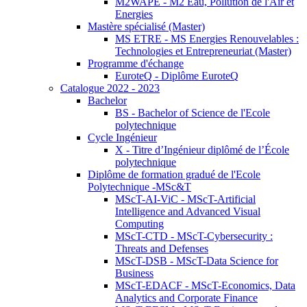
M2WAPE - M2 Eau, Pollution de l'Air et
Energies
Mastère spécialisé (Master)
MS ETRE - MS Energies Renouvelables :
Technologies et Entrepreneuriat (Master)
Programme d'échange
EuroteQ - Diplôme EuroteQ
Catalogue 2022 - 2023
Bachelor
BS - Bachelor of Science de l'Ecole
polytechnique
Cycle Ingénieur
X - Titre d’Ingénieur diplômé de l’École
polytechnique
Diplôme de formation gradué de l'Ecole
Polytechnique -MSc&T
MScT-AI-ViC - MScT-Artificial
Intelligence and Advanced Visual
Computing
MScT-CTD - MScT-Cybersecurity :
Threats and Defenses
MScT-DSB - MScT-Data Science for
Business
MScT-EDACF - MScT-Economics, Data
Analytics and Corporate Finance