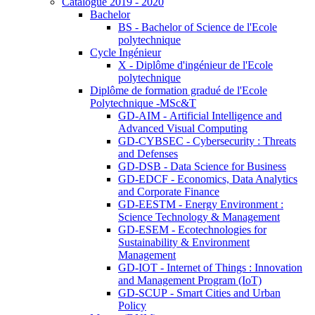
Catalogue 2019 - 2020
Bachelor
BS - Bachelor of Science de l'Ecole
polytechnique
Cycle Ingénieur
X - Diplôme d'ingénieur de l'Ecole
polytechnique
Diplôme de formation gradué de l'Ecole
Polytechnique -MSc&T
GD-AIM - Artificial Intelligence and
Advanced Visual Computing
GD-CYBSEC - Cybersecurity : Threats
and Defenses
GD-DSB - Data Science for Business
GD-EDCF - Economics, Data Analytics
and Corporate Finance
GD-EESTM - Energy Environment :
Science Technology & Management
GD-ESEM - Ecotechnologies for
Sustainability & Environment
Management
GD-IOT - Internet of Things : Innovation
and Management Program (IoT)
GD-SCUP - Smart Cities and Urban
Policy