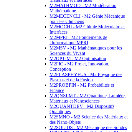
Matériaux et Interfaces
M2MATHMOD - M2 Modélisation
Mathématique
M2MECENCLI - M2 Génie Mécanique
pour les Cliniciens
M2MOCHI - M2 Chimie Moléculaire et
Interfaces
M2MPRI - M2 Fondements de
l'Informatique MPRI
M2MSV - M2 Mathématiques pour les
Sciences du Vivant
M2OPTIM - M2 Optimisation
M2PIC - M2 Projet, Innovation,
Conception
M2PLASPHYFUS - M2 Physique des
Plasmas et de la Fusion
M2PROBFIN - M2 Probabilités et
Finance
M2QNSLMT - M2 Quantique, Lumière,
Matériaux et Nanosciences
M2QUANTDEV - M2 Dispositifs
Quantiques
M2SMNO - M2 Science des Matériaux et
des Nano-Objets
M2SOLIDS - M2 Mécanique des Solides