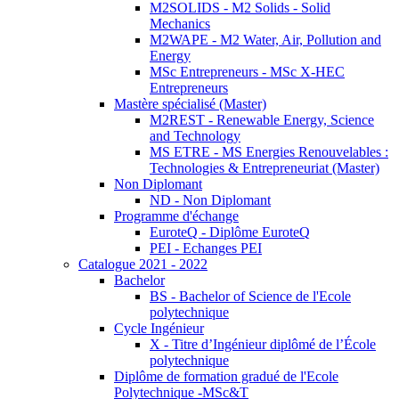
M2SOLIDS - M2 Solids - Solid
Mechanics
M2WAPE - M2 Water, Air, Pollution and
Energy
MSc Entrepreneurs - MSc X-HEC
Entrepreneurs
Mastère spécialisé (Master)
M2REST - Renewable Energy, Science
and Technology
MS ETRE - MS Energies Renouvelables :
Technologies & Entrepreneuriat (Master)
Non Diplomant
ND - Non Diplomant
Programme d'échange
EuroteQ - Diplôme EuroteQ
PEI - Echanges PEI
Catalogue 2021 - 2022
Bachelor
BS - Bachelor of Science de l'Ecole
polytechnique
Cycle Ingénieur
X - Titre d’Ingénieur diplômé de l’École
polytechnique
Diplôme de formation gradué de l'Ecole
Polytechnique -MSc&T