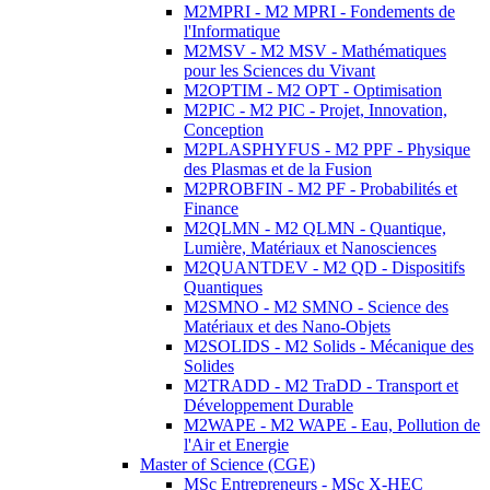
M2MPRI - M2 MPRI - Fondements de
l'Informatique
M2MSV - M2 MSV - Mathématiques
pour les Sciences du Vivant
M2OPTIM - M2 OPT - Optimisation
M2PIC - M2 PIC - Projet, Innovation,
Conception
M2PLASPHYFUS - M2 PPF - Physique
des Plasmas et de la Fusion
M2PROBFIN - M2 PF - Probabilités et
Finance
M2QLMN - M2 QLMN - Quantique,
Lumière, Matériaux et Nanosciences
M2QUANTDEV - M2 QD - Dispositifs
Quantiques
M2SMNO - M2 SMNO - Science des
Matériaux et des Nano-Objets
M2SOLIDS - M2 Solids - Mécanique des
Solides
M2TRADD - M2 TraDD - Transport et
Développement Durable
M2WAPE - M2 WAPE - Eau, Pollution de
l'Air et Energie
Master of Science (CGE)
MSc Entrepreneurs - MSc X-HEC