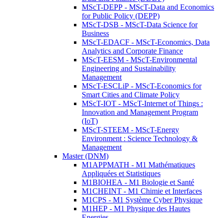
MScT-DEPP - MScT-Data and Economics
for Public Policy (DEPP)
MScT-DSB - MScT-Data Science for
Business
MScT-EDACF - MScT-Economics, Data
Analytics and Corporate Finance
MScT-EESM - MScT-Environmental
Engineering and Sustainability
Management
MScT-ESCLiP - MScT-Economics for
Smart Cities and Climate Policy
MScT-IOT - MScT-Internet of Things :
Innovation and Management Program
(IoT)
MScT-STEEM - MScT-Energy
Environment : Science Technology &
Management
Master (DNM)
M1APPMATH - M1 Mathématiques
Appliquées et Statistiques
M1BIOHEA - M1 Biologie et Santé
M1CHEINT - M1 Chimie et Interfaces
M1CPS - M1 Système Cyber Physique
M1HEP - M1 Physique des Hautes
Energies