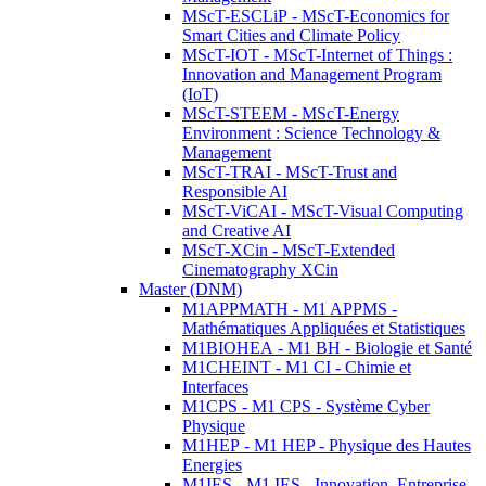
MScT-ESCLiP - MScT-Economics for
Smart Cities and Climate Policy
MScT-IOT - MScT-Internet of Things :
Innovation and Management Program
(IoT)
MScT-STEEM - MScT-Energy
Environment : Science Technology &
Management
MScT-TRAI - MScT-Trust and
Responsible AI
MScT-ViCAI - MScT-Visual Computing
and Creative AI
MScT-XCin - MScT-Extended
Cinematography XCin
Master (DNM)
M1APPMATH - M1 APPMS -
Mathématiques Appliquées et Statistiques
M1BIOHEA - M1 BH - Biologie et Santé
M1CHEINT - M1 CI - Chimie et
Interfaces
M1CPS - M1 CPS - Système Cyber
Physique
M1HEP - M1 HEP - Physique des Hautes
Energies
M1IES - M1 IES - Innovation, Entreprise