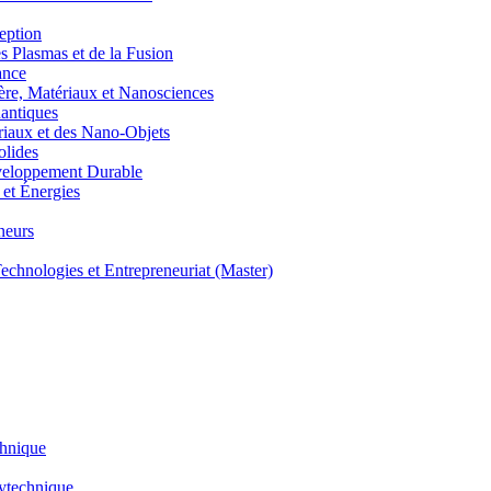
eption
lasmas et de la Fusion
ance
, Matériaux et Nanosciences
ntiques
aux et des Nano-Objets
lides
eloppement Durable
et Énergies
neurs
hnologies et Entrepreneuriat (Master)
chnique
lytechnique