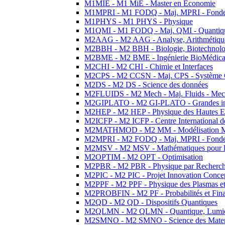
M1MIE - M1 MiE - Master en Economie
M1MPRI - M1 FODQ - Maj. MPRI - Fondeme
M1PHYS - M1 PHYS - Physique
M1QMI - M1 FODQ - Maj. QMI - Quantique
M2AAG - M2 AAG - Analyse, Arithmétique
M2BBH - M2 BBH - Biologie, Biotechnolog
M2BME - M2 BME - Ingénierie BioMédica
M2CHI - M2 CHI - Chimie et Interfaces
M2CPS - M2 CCSN - Maj. CPS - Système 
M2DS - M2 DS - Science des données
M2FLUIDS - M2 Mech - Maj. Fluids - Meca
M2GIPLATO - M2 GI-PLATO - Grandes instal
M2HEP - M2 HEP - Physique des Hautes E
M2ICFP - M2 ICFP - Centre International 
M2MATHMOD - M2 MM - Modélisation M
M2MPRI - M2 FODQ - Maj. MPRI - Fondeme
M2MSV - M2 MSV - Mathématiques pour le
M2OPTIM - M2 OPT - Optimisation
M2PBR - M2 PBR - Physique par Recherc
M2PIC - M2 PIC - Projet Innovation Conce
M2PPF - M2 PPF - Physique des Plasmas et
M2PROBFIN - M2 PF - Probabilités et Fin
M2QD - M2 QD - Dispositifs Quantiques
M2QLMN - M2 QLMN - Quantique, Lumiere
M2SMNO - M2 SMNO - Science des Materi