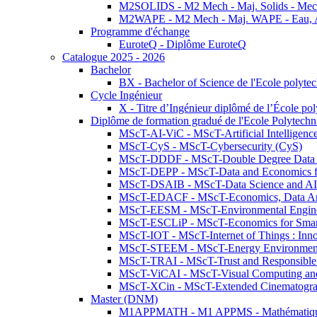
M2SOLIDS - M2 Mech - Maj. Solids - Meca
M2WAPE - M2 Mech - Maj. WAPE - Eau, Air
Programme d'échange
EuroteQ - Diplôme EuroteQ
Catalogue 2025 - 2026
Bachelor
BX - Bachelor of Science de l'Ecole polyte
Cycle Ingénieur
X - Titre d’Ingénieur diplômé de l’École po
Diplôme de formation gradué de l'Ecole Polytec
MScT-AI-ViC - MScT-Artificial Intelligen
MScT-CyS - MScT-Cybersecurity (CyS)
MScT-DDDF - MScT-Double Degree Data 
MScT-DEPP - MScT-Data and Economics fo
MScT-DSAIB - MScT-Data Science and AI 
MScT-EDACF - MScT-Economics, Data Anal
MScT-EESM - MScT-Environmental Enginee
MScT-ESCLiP - MScT-Economics for Smart 
MScT-IOT - MScT-Internet of Things : Inn
MScT-STEEM - MScT-Energy Environment 
MScT-TRAI - MScT-Trust and Responsible
MScT-ViCAI - MScT-Visual Computing and
MScT-XCin - MScT-Extended Cinematogr
Master (DNM)
M1APPMATH - M1 APPMS - Mathématiques A