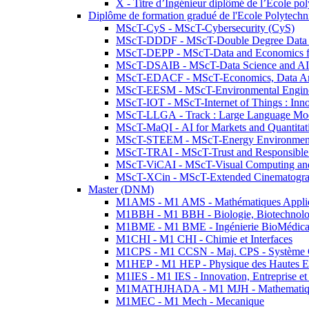
X - Titre d’Ingénieur diplômé de l’École po
Diplôme de formation gradué de l'Ecole Polytec
MScT-CyS - MScT-Cybersecurity (CyS)
MScT-DDDF - MScT-Double Degree Data 
MScT-DEPP - MScT-Data and Economics fo
MScT-DSAIB - MScT-Data Science and AI 
MScT-EDACF - MScT-Economics, Data Anal
MScT-EESM - MScT-Environmental Enginee
MScT-IOT - MScT-Internet of Things : Inn
MScT-LLGA - Track : Large Language Mode
MScT-MaQI - AI for Markets and Quantitat
MScT-STEEM - MScT-Energy Environment 
MScT-TRAI - MScT-Trust and Responsible
MScT-ViCAI - MScT-Visual Computing and
MScT-XCin - MScT-Extended Cinematogr
Master (DNM)
M1AMS - M1 AMS - Mathématiques Appliqué
M1BBH - M1 BBH - Biologie, Biotechnolog
M1BME - M1 BME - Ingénierie BioMédica
M1CHI - M1 CHI - Chimie et Interfaces
M1CPS - M1 CCSN - Maj. CPS - Système 
M1HEP - M1 HEP - Physique des Hautes E
M1IES - M1 IES - Innovation, Entreprise et
M1MATHJHADA - M1 MJH - Mathematiqu
M1MEC - M1 Mech - Mecanique