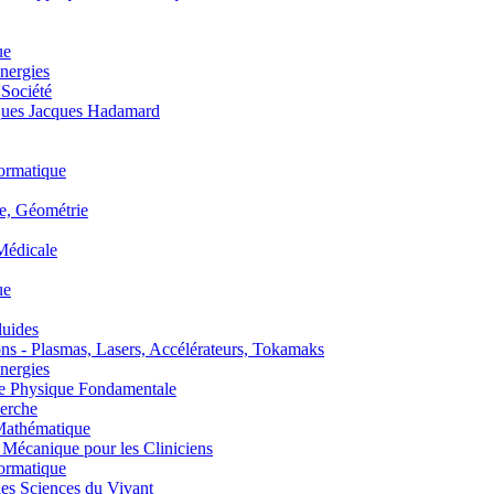
ue
nergies
 Société
es Jacques Hadamard
ormatique
, Géométrie
édicale
ue
uides
s - Plasmas, Lasers, Accélérateurs, Tokamaks
nergies
de Physique Fondamentale
erche
athématique
anique pour les Cliniciens
ormatique
s Sciences du Vivant