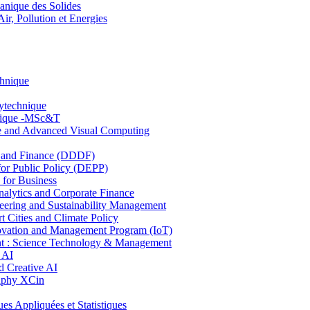
nique des Solides
, Pollution et Energies
chnique
lytechnique
hnique -MSc&T
ce and Advanced Visual Computing
and Finance (DDDF)
r Public Policy (DEPP)
for Business
ytics and Corporate Finance
ring and Sustainability Management
Cities and Climate Policy
ovation and Management Program (IoT)
: Science Technology & Management
 AI
 Creative AI
aphy XCin
ppliquées et Statistiques