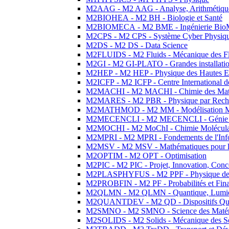
M2AAG - M2 AAG - Analyse, Arithmétique
M2BIOHEA - M2 BH - Biologie et Santé
M2BIOMECA - M2 BME - Ingénierie BioM
M2CPS - M2 CPS - Système Cyber Physiq
M2DS - M2 DS - Data Science
M2FLUIDS - M2 Fluids - Mécanique des Fl
M2GI - M2 GI-PLATO - Grandes installation
M2HEP - M2 HEP - Physique des Hautes E
M2ICFP - M2 ICFP - Centre International 
M2MACHI - M2 MACHI - Chimie des Matéri
M2MARES - M2 PBR - Physique par Rech
M2MATHMOD - M2 MM - Modélisation M
M2MECENCLI - M2 MECENCLI - Génie Méc
M2MOCHI - M2 MoChI - Chimie Moléculaire
M2MPRI - M2 MPRI - Fondements de l'Inf
M2MSV - M2 MSV - Mathématiques pour le
M2OPTIM - M2 OPT - Optimisation
M2PIC - M2 PIC - Projet, Innovation, Conc
M2PLASPHYFUS - M2 PPF - Physique des P
M2PROBFIN - M2 PF - Probabilités et Fin
M2QLMN - M2 QLMN - Quantique, Lumière
M2QUANTDEV - M2 QD - Dispositifs Qua
M2SMNO - M2 SMNO - Science des Matéri
M2SOLIDS - M2 Solids - Mécanique des So