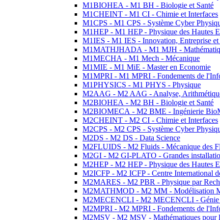
M1BIOHEA - M1 BH - Biologie et Santé
M1CHEINT - M1 CI - Chimie et Interfaces
M1CPS - M1 CPS - Système Cyber Physiq
M1HEP - M1 HEP - Physique des Hautes E
M1IES - M1 IES - Innovation, Entreprise et
M1MATHJHADA - M1 MJH - Mathématiqu
M1MECHA - M1 Mech - Mécanique
M1MIE - M1 MiE - Master en Economie
M1MPRI - M1 MPRI - Fondements de l'Inf
M1PHYSICS - M1 PHYS - Physique
M2AAG - M2 AAG - Analyse, Arithmétique
M2BIOHEA - M2 BH - Biologie et Santé
M2BIOMECA - M2 BME - Ingénierie BioM
M2CHEINT - M2 CI - Chimie et Interfaces
M2CPS - M2 CPS - Système Cyber Physiq
M2DS - M2 DS - Data Science
M2FLUIDS - M2 Fluids - Mécanique des Fl
M2GI - M2 GI-PLATO - Grandes installation
M2HEP - M2 HEP - Physique des Hautes E
M2ICFP - M2 ICFP - Centre International 
M2MARES - M2 PBR - Physique par Rech
M2MATHMOD - M2 MM - Modélisation M
M2MECENCLI - M2 MECENCLI - Génie Méc
M2MPRI - M2 MPRI - Fondements de l'Inf
M2MSV - M2 MSV - Mathématiques pour le