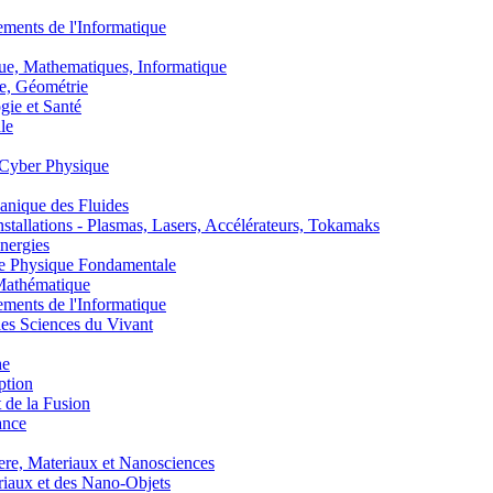
nts de l'Informatique
, Mathematiques, Informatique
, Géométrie
ie et Santé
le
Cyber Physique
nique des Fluides
lations - Plasmas, Lasers, Accélérateurs, Tokamaks
nergies
de Physique Fondamentale
athématique
nts de l'Informatique
s Sciences du Vivant
he
ption
 de la Fusion
ance
, Materiaux et Nanosciences
aux et des Nano-Objets