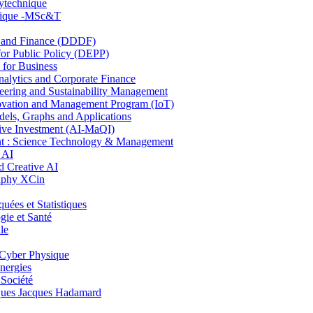
lytechnique
hnique -MSc&T
and Finance (DDDF)
r Public Policy (DEPP)
for Business
ytics and Corporate Finance
ring and Sustainability Management
ovation and Management Program (IoT)
ls, Graphs and Applications
ive Investment (AI-MaQI)
: Science Technology & Management
 AI
 Creative AI
aphy XCin
es et Statistiques
ie et Santé
le
Cyber Physique
nergies
 Société
es Jacques Hadamard