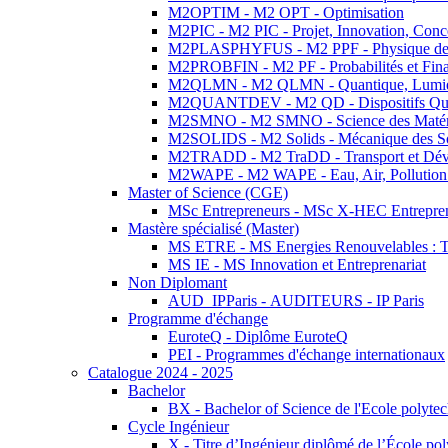
M2OPTIM - M2 OPT - Optimisation
M2PIC - M2 PIC - Projet, Innovation, Conc
M2PLASPHYFUS - M2 PPF - Physique des P
M2PROBFIN - M2 PF - Probabilités et Fin
M2QLMN - M2 QLMN - Quantique, Lumière
M2QUANTDEV - M2 QD - Dispositifs Qua
M2SMNO - M2 SMNO - Science des Matéri
M2SOLIDS - M2 Solids - Mécanique des So
M2TRADD - M2 TraDD - Transport et Dév
M2WAPE - M2 WAPE - Eau, Air, Pollution 
Master of Science (CGE)
MSc Entrepreneurs - MSc X-HEC Entrepre
Mastère spécialisé (Master)
MS ETRE - MS Energies Renouvelables : Tec
MS IE - MS Innovation et Entreprenariat
Non Diplomant
AUD_IPParis - AUDITEURS - IP Paris
Programme d'échange
EuroteQ - Diplôme EuroteQ
PEI - Programmes d'échange internationaux
Catalogue 2024 - 2025
Bachelor
BX - Bachelor of Science de l'Ecole polyte
Cycle Ingénieur
X - Titre d’Ingénieur diplômé de l’École po