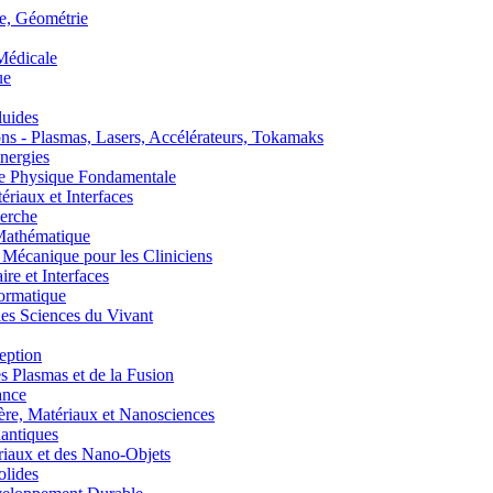
, Géométrie
édicale
ue
uides
s - Plasmas, Lasers, Accélérateurs, Tokamaks
nergies
de Physique Fondamentale
aux et Interfaces
erche
athématique
anique pour les Cliniciens
 et Interfaces
ormatique
s Sciences du Vivant
eption
lasmas et de la Fusion
ance
, Matériaux et Nanosciences
ntiques
aux et des Nano-Objets
lides