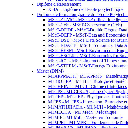
Diplôme d'établissement
X-4A - Diplôme de l'Ecole polytechnique
Diplôme de formation gradué de l'Ecole Polytec
MScT-AI-ViC - MScT-Artificial Intelligen
MScT-CyS - MScT-Cybersecurity (CyS)
MScT-DDDF - MScT-Double Degree Data 
MScT-DEPP - MScT-Data and Economics fo
MScT-DSB - MScT-Data Science for Busin
MScT-EDACF - MScT-Economics, Data Anal
MScT-EESM - MScT-Environmental Enginee
MScT-ESCLiP - MScT-Economics for Smart 
MScT-IOT - MScT-Internet of Things : Inn
MScT-STEEM - MScT-Energy Environment 
Master (DNM)
M1APPMATH - M1 APPMS - Mathématiques A
M1BIOHEA - M1 BH - Biologie et Santé
M1CHEINT - M1 CI - Chimie et Interfaces
M1CPS - M1 CPS - Système Cyber Physiq
M1HEP - M1 HEP - Physique des Hautes E
M1IES - M1 IES - Innovation, Entreprise et
M1MATHJHADA - M1 MJH - Mathématiqu
M1MECHA - M1 Mech - Mécanique
M1MIE - M1 MiE - Master en Economie
M1MPRI - M1 MPRI - Fondements de l'Inf
M1PHYSICS - M1 PHYS - Physique