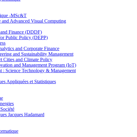
hnique -MSc&T
ce and Advanced Visual Computing
and Finance (DDDF)
r Public Policy (DEPP)
ess
ytics and Corporate Finance
ring and Sustainability Management
Cities and Climate Policy
ovation and Management Program (IoT)
: Science Technology & Management
ppliquées et Statistiques
ue
nergies
 Société
es Jacques Hadamard
ormatique