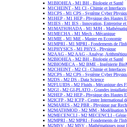
M1BIOHEA - M1 BH - Biologie et Santé
M1CHEINT - M1 CI - Chimie et Interfaces
M1CPS - M1 CPS - Système Cyber Physiq
M1HEP - M1 HEP - Physique des Hautes E
M1IES - M1 IES - Innovation, Entreprise et
M1MATHJHADA - M1 MJH - Mathématiqu
M1MECHA - M1 Mech - Mécanique
M1MIE - M1 MiE - Master en Economie
M1MPRI - M1 MPRI - Fondements de l'Inf
M1PHYSICS - M1 PHYS - Physique
M2AAG - M2 AAG - Analyse, Arithmétique
M2BIOHEA - M2 BH - Biologie et Santé
M2BIOMECA - M2 BME - Ingénierie BioM
M2CHEINT - M2 CI - Chimie et Interfaces
M2CPS - M2 CPS - Système Cyber Physiq
M2DS - M2 DS - Data Science
M2FLUIDS - M2 Fluids - Mécanique des Fl
M2GI - M2 GI-PLATO - Grandes installation
M2HEP - M2 HEP - Physique des Hautes E
M2ICFP - M2 ICFP - Centre International 
M2MARES - M2 PBR - Physique par Rech
M2MATHMOD - M2 MM - Modélisation M
M2MECENCLI - M2 MECENCLI - Génie Méc
M2MPRI - M2 MPRI - Fondements de l'Inf
M2MSV - M2 MSV - Mathématiques pour le