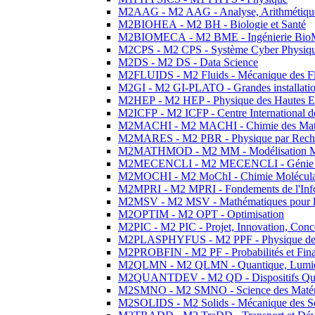
M2AAG - M2 AAG - Analyse, Arithmétique
M2BIOHEA - M2 BH - Biologie et Santé
M2BIOMECA - M2 BME - Ingénierie BioM
M2CPS - M2 CPS - Système Cyber Physiq
M2DS - M2 DS - Data Science
M2FLUIDS - M2 Fluids - Mécanique des Fl
M2GI - M2 GI-PLATO - Grandes installation
M2HEP - M2 HEP - Physique des Hautes E
M2ICFP - M2 ICFP - Centre International 
M2MACHI - M2 MACHI - Chimie des Matéri
M2MARES - M2 PBR - Physique par Rech
M2MATHMOD - M2 MM - Modélisation M
M2MECENCLI - M2 MECENCLI - Génie Méc
M2MOCHI - M2 MoChI - Chimie Moléculaire
M2MPRI - M2 MPRI - Fondements de l'Inf
M2MSV - M2 MSV - Mathématiques pour le
M2OPTIM - M2 OPT - Optimisation
M2PIC - M2 PIC - Projet, Innovation, Conc
M2PLASPHYFUS - M2 PPF - Physique des P
M2PROBFIN - M2 PF - Probabilités et Fin
M2QLMN - M2 QLMN - Quantique, Lumière
M2QUANTDEV - M2 QD - Dispositifs Qua
M2SMNO - M2 SMNO - Science des Matéri
M2SOLIDS - M2 Solids - Mécanique des So