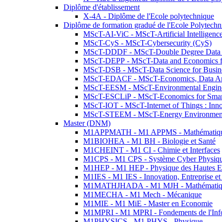
Diplôme d'établissement
X-4A - Diplôme de l'Ecole polytechnique
Diplôme de formation gradué de l'Ecole Polytec
MScT-AI-ViC - MScT-Artificial Intelligen
MScT-CyS - MScT-Cybersecurity (CyS)
MScT-DDDF - MScT-Double Degree Data 
MScT-DEPP - MScT-Data and Economics fo
MScT-DSB - MScT-Data Science for Busin
MScT-EDACF - MScT-Economics, Data Anal
MScT-EESM - MScT-Environmental Enginee
MScT-ESCLiP - MScT-Economics for Smart 
MScT-IOT - MScT-Internet of Things : Inn
MScT-STEEM - MScT-Energy Environment 
Master (DNM)
M1APPMATH - M1 APPMS - Mathématiques A
M1BIOHEA - M1 BH - Biologie et Santé
M1CHEINT - M1 CI - Chimie et Interfaces
M1CPS - M1 CPS - Système Cyber Physiq
M1HEP - M1 HEP - Physique des Hautes E
M1IES - M1 IES - Innovation, Entreprise et
M1MATHJHADA - M1 MJH - Mathématiqu
M1MECHA - M1 Mech - Mécanique
M1MIE - M1 MiE - Master en Economie
M1MPRI - M1 MPRI - Fondements de l'Inf
M1PHYSICS - M1 PHYS - Physique