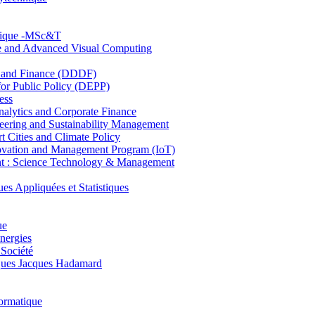
hnique -MSc&T
ce and Advanced Visual Computing
and Finance (DDDF)
r Public Policy (DEPP)
ess
ytics and Corporate Finance
ring and Sustainability Management
Cities and Climate Policy
ovation and Management Program (IoT)
: Science Technology & Management
ppliquées et Statistiques
ue
nergies
 Société
es Jacques Hadamard
ormatique