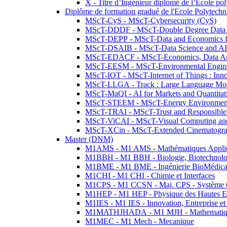
X - Titre d’Ingénieur diplômé de l’École po
Diplôme de formation gradué de l'Ecole Polytec
MScT-CyS - MScT-Cybersecurity (CyS)
MScT-DDDF - MScT-Double Degree Data 
MScT-DEPP - MScT-Data and Economics fo
MScT-DSAIB - MScT-Data Science and AI 
MScT-EDACF - MScT-Economics, Data Anal
MScT-EESM - MScT-Environmental Enginee
MScT-IOT - MScT-Internet of Things : Inn
MScT-LLGA - Track : Large Language Mode
MScT-MaQI - AI for Markets and Quantitat
MScT-STEEM - MScT-Energy Environment 
MScT-TRAI - MScT-Trust and Responsible
MScT-ViCAI - MScT-Visual Computing and
MScT-XCin - MScT-Extended Cinematogr
Master (DNM)
M1AMS - M1 AMS - Mathématiques Appliqué
M1BBH - M1 BBH - Biologie, Biotechnolog
M1BME - M1 BME - Ingénierie BioMédica
M1CHI - M1 CHI - Chimie et Interfaces
M1CPS - M1 CCSN - Maj. CPS - Système 
M1HEP - M1 HEP - Physique des Hautes E
M1IES - M1 IES - Innovation, Entreprise et
M1MATHJHADA - M1 MJH - Mathematiqu
M1MEC - M1 Mech - Mecanique