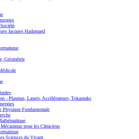
ue
nergies
 Société
es Jacques Hadamard
ormatique
, Géométrie
édicale
ue
uides
s - Plasmas, Lasers, Accélérateurs, Tokamaks
nergies
de Physique Fondamentale
erche
athématique
anique pour les Cliniciens
ormatique
s Sciences du Vivant