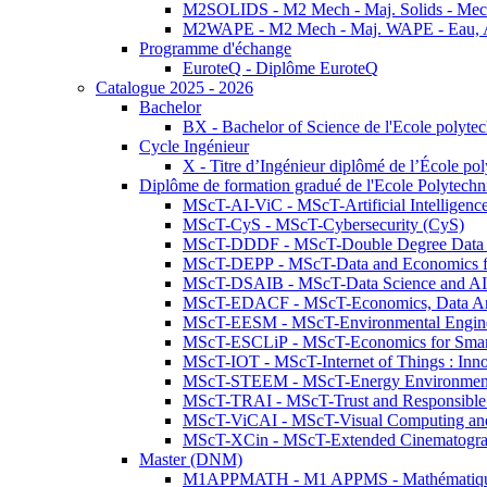
M2SOLIDS - M2 Mech - Maj. Solids - Meca
M2WAPE - M2 Mech - Maj. WAPE - Eau, Air
Programme d'échange
EuroteQ - Diplôme EuroteQ
Catalogue 2025 - 2026
Bachelor
BX - Bachelor of Science de l'Ecole polyte
Cycle Ingénieur
X - Titre d’Ingénieur diplômé de l’École po
Diplôme de formation gradué de l'Ecole Polytec
MScT-AI-ViC - MScT-Artificial Intelligen
MScT-CyS - MScT-Cybersecurity (CyS)
MScT-DDDF - MScT-Double Degree Data 
MScT-DEPP - MScT-Data and Economics fo
MScT-DSAIB - MScT-Data Science and AI 
MScT-EDACF - MScT-Economics, Data Anal
MScT-EESM - MScT-Environmental Enginee
MScT-ESCLiP - MScT-Economics for Smart 
MScT-IOT - MScT-Internet of Things : Inn
MScT-STEEM - MScT-Energy Environment 
MScT-TRAI - MScT-Trust and Responsible
MScT-ViCAI - MScT-Visual Computing and
MScT-XCin - MScT-Extended Cinematogr
Master (DNM)
M1APPMATH - M1 APPMS - Mathématiques A