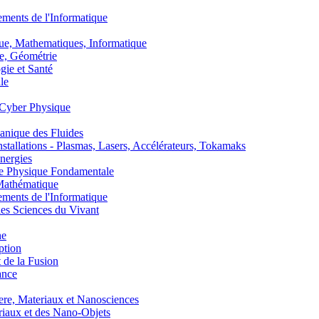
nts de l'Informatique
, Mathematiques, Informatique
, Géométrie
ie et Santé
le
Cyber Physique
nique des Fluides
lations - Plasmas, Lasers, Accélérateurs, Tokamaks
nergies
de Physique Fondamentale
athématique
nts de l'Informatique
s Sciences du Vivant
he
ption
 de la Fusion
ance
, Materiaux et Nanosciences
aux et des Nano-Objets