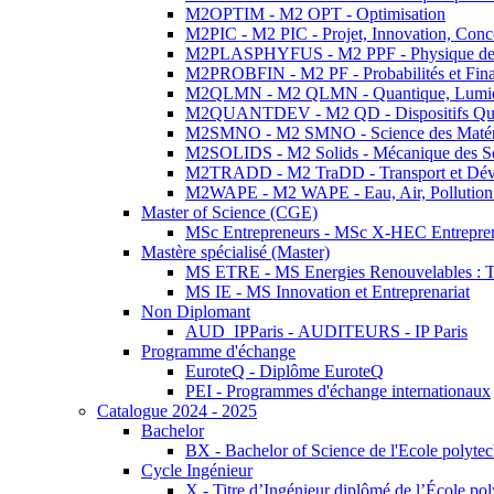
M2OPTIM - M2 OPT - Optimisation
M2PIC - M2 PIC - Projet, Innovation, Conc
M2PLASPHYFUS - M2 PPF - Physique des P
M2PROBFIN - M2 PF - Probabilités et Fin
M2QLMN - M2 QLMN - Quantique, Lumière
M2QUANTDEV - M2 QD - Dispositifs Qua
M2SMNO - M2 SMNO - Science des Matéri
M2SOLIDS - M2 Solids - Mécanique des So
M2TRADD - M2 TraDD - Transport et Dév
M2WAPE - M2 WAPE - Eau, Air, Pollution 
Master of Science (CGE)
MSc Entrepreneurs - MSc X-HEC Entrepre
Mastère spécialisé (Master)
MS ETRE - MS Energies Renouvelables : Tec
MS IE - MS Innovation et Entreprenariat
Non Diplomant
AUD_IPParis - AUDITEURS - IP Paris
Programme d'échange
EuroteQ - Diplôme EuroteQ
PEI - Programmes d'échange internationaux
Catalogue 2024 - 2025
Bachelor
BX - Bachelor of Science de l'Ecole polyte
Cycle Ingénieur
X - Titre d’Ingénieur diplômé de l’École po