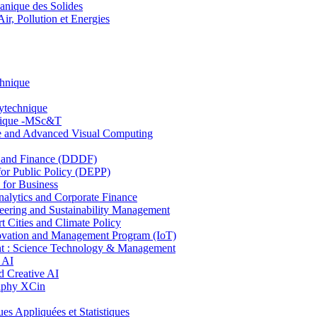
nique des Solides
, Pollution et Energies
chnique
lytechnique
hnique -MSc&T
ce and Advanced Visual Computing
and Finance (DDDF)
r Public Policy (DEPP)
for Business
ytics and Corporate Finance
ring and Sustainability Management
Cities and Climate Policy
ovation and Management Program (IoT)
: Science Technology & Management
 AI
 Creative AI
aphy XCin
ppliquées et Statistiques