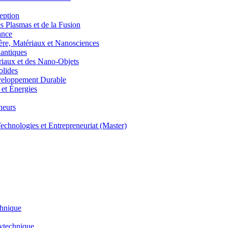
eption
lasmas et de la Fusion
ance
, Matériaux et Nanosciences
ntiques
aux et des Nano-Objets
lides
eloppement Durable
et Énergies
neurs
hnologies et Entrepreneuriat (Master)
chnique
lytechnique