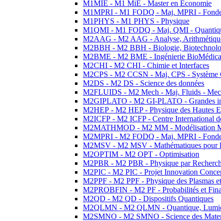
M1MIE - M1 MiE - Master en Economie
M1MPRI - M1 FODQ - Maj. MPRI - Fondeme
M1PHYS - M1 PHYS - Physique
M1QMI - M1 FODQ - Maj. QMI - Quantique
M2AAG - M2 AAG - Analyse, Arithmétique
M2BBH - M2 BBH - Biologie, Biotechnolog
M2BME - M2 BME - Ingénierie BioMédica
M2CHI - M2 CHI - Chimie et Interfaces
M2CPS - M2 CCSN - Maj. CPS - Système 
M2DS - M2 DS - Science des données
M2FLUIDS - M2 Mech - Maj. Fluids - Meca
M2GIPLATO - M2 GI-PLATO - Grandes instal
M2HEP - M2 HEP - Physique des Hautes E
M2ICFP - M2 ICFP - Centre International 
M2MATHMOD - M2 MM - Modélisation M
M2MPRI - M2 FODQ - Maj. MPRI - Fondeme
M2MSV - M2 MSV - Mathématiques pour le
M2OPTIM - M2 OPT - Optimisation
M2PBR - M2 PBR - Physique par Recherc
M2PIC - M2 PIC - Projet Innovation Conce
M2PPF - M2 PPF - Physique des Plasmas et
M2PROBFIN - M2 PF - Probabilités et Fin
M2QD - M2 QD - Dispositifs Quantiques
M2QLMN - M2 QLMN - Quantique, Lumiere
M2SMNO - M2 SMNO - Science des Materi