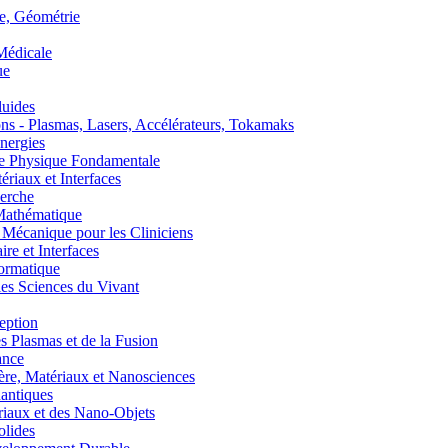
, Géométrie
édicale
ue
uides
s - Plasmas, Lasers, Accélérateurs, Tokamaks
nergies
de Physique Fondamentale
aux et Interfaces
erche
athématique
anique pour les Cliniciens
 et Interfaces
ormatique
s Sciences du Vivant
eption
lasmas et de la Fusion
ance
, Matériaux et Nanosciences
ntiques
aux et des Nano-Objets
lides