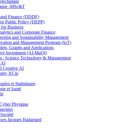
lytechnique
hnique -MSc&T
and Finance (DDDF)
r Public Policy (DEPP)
for Business
ytics and Corporate Finance
ring and Sustainability Management
ovation and Management Program (IoT)
ls, Graphs and Applications
ive Investment (AI-MaQI)
: Science Technology & Management
 AI
 Creative AI
aphy XCin
es et Statistiques
ie et Santé
le
Cyber Physique
nergies
 Société
es Jacques Hadamard