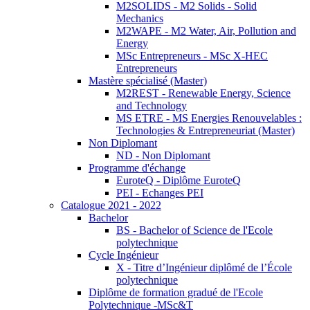
M2SOLIDS - M2 Solids - Solid
Mechanics
M2WAPE - M2 Water, Air, Pollution and
Energy
MSc Entrepreneurs - MSc X-HEC
Entrepreneurs
Mastère spécialisé (Master)
M2REST - Renewable Energy, Science
and Technology
MS ETRE - MS Energies Renouvelables :
Technologies & Entrepreneuriat (Master)
Non Diplomant
ND - Non Diplomant
Programme d'échange
EuroteQ - Diplôme EuroteQ
PEI - Echanges PEI
Catalogue 2021 - 2022
Bachelor
BS - Bachelor of Science de l'Ecole
polytechnique
Cycle Ingénieur
X - Titre d’Ingénieur diplômé de l’École
polytechnique
Diplôme de formation gradué de l'Ecole
Polytechnique -MSc&T