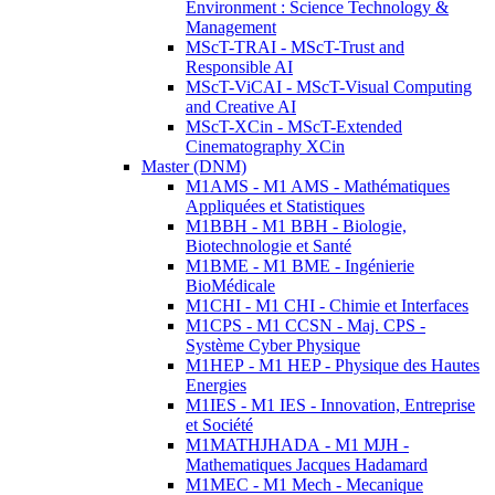
Environment : Science Technology &
Management
MScT-TRAI - MScT-Trust and
Responsible AI
MScT-ViCAI - MScT-Visual Computing
and Creative AI
MScT-XCin - MScT-Extended
Cinematography XCin
Master (DNM)
M1AMS - M1 AMS - Mathématiques
Appliquées et Statistiques
M1BBH - M1 BBH - Biologie,
Biotechnologie et Santé
M1BME - M1 BME - Ingénierie
BioMédicale
M1CHI - M1 CHI - Chimie et Interfaces
M1CPS - M1 CCSN - Maj. CPS -
Système Cyber Physique
M1HEP - M1 HEP - Physique des Hautes
Energies
M1IES - M1 IES - Innovation, Entreprise
et Société
M1MATHJHADA - M1 MJH -
Mathematiques Jacques Hadamard
M1MEC - M1 Mech - Mecanique