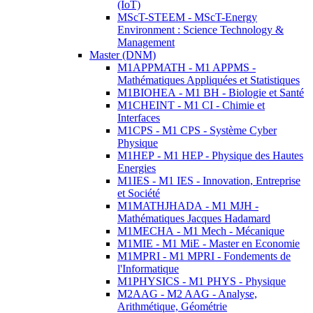
(IoT)
MScT-STEEM - MScT-Energy
Environment : Science Technology &
Management
Master (DNM)
M1APPMATH - M1 APPMS -
Mathématiques Appliquées et Statistiques
M1BIOHEA - M1 BH - Biologie et Santé
M1CHEINT - M1 CI - Chimie et
Interfaces
M1CPS - M1 CPS - Système Cyber
Physique
M1HEP - M1 HEP - Physique des Hautes
Energies
M1IES - M1 IES - Innovation, Entreprise
et Société
M1MATHJHADA - M1 MJH -
Mathématiques Jacques Hadamard
M1MECHA - M1 Mech - Mécanique
M1MIE - M1 MiE - Master en Economie
M1MPRI - M1 MPRI - Fondements de
l'Informatique
M1PHYSICS - M1 PHYS - Physique
M2AAG - M2 AAG - Analyse,
Arithmétique, Géométrie