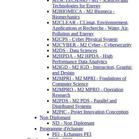
M1SCTECHNRJ - M1 - Sciences and
Technologies for Energy
M2BIOMECA - M2 Biomeca -
Biomechanics
M2CLEAR - CLimat, Environnement,
Applications et Recherche - Water, Air,
Pollution and Energy
M2CPS - Cyber Physical System
M2CYBER - M2 Cyber - Cybersecurity
M2DS - Data Sciences
M2HPDA - M2 HPDA - High
Performance Data Analytics
M2IGD - M2 IGD - Interaction, Graphic
and Design
M2MPRI - M2 MPRI - Foudations of
Computer Science
M2MPRO - M2 MPRO - Operation
Research
M2PDS - M2 PDS - Parallel and
Distributed Systems
M2PIC - Projet Innovation Conception
Non Diplomant
ND - Non Diplomant
Programme d'échange
PEI - Echanges PEI