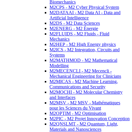
Biomechanics
M2CPS - M2 Cyber Physical System
M2DATAAI - M2 Data AI - Data and
Artificial Intelligence
M2DS - M2 Data Sciences
M2ENERG - M2 Énergie
M2FLUIDS - M2 Fluids - Fluid
Mechanics
M2HEP - M2 High Energy physics
M2ICS - M2 Integration, Circuits and
Systems
M2MATHMOD - M2 Mathematical
Modelling
M2MECENCLI - M2 Mecencli -
Mechanical Engineering for Clinicians
M2MICAS - M2 Machine Learning,
Communications and Security
M2MOCHI - M2 Molecular Chemistry
and Interfaces
M2MSV - M2 MSV - Mathématiques
pour les Sciences du Vivant
M2OPTIM - M2 Optimisation
M2PIC - M2 Projet Innovation Conception
M2QNSLMT - M2 Quantum, Light,
Materials and Nanosciences