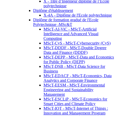
X - Titre d’Ingénieur diplômé de l’École
polytechnique
Diplôme d'établissement
X-4A - Diplôme de l'Ecole polytechnique
Diplôme de formation gradué de l'Ecole
Polytechnique -MSc&T
MScT-AI-ViC - MScT-Artificial
Intelligence and Advanced Visual
Computing
MScT-CyS - MScT-Cybersecurity (CyS)
MScT-DDDF - MScT-Double Degree
Data and Finance (DDDF)
MScT-DEPP - MScT-Data and Economics
for Public Policy (DEPP)
MScT-DSB - MScT-Data Science for
Business
MScT-EDACF - MScT-Economics, Data
Analytics and Corporate Finance
MScT-EESM - MScT-Environmental
Engineering and Sustainability
Management
MScT-ESCLiP - MScT-Economics for
Smart Cities and Climate Policy
MScT-IOT - MScT-Internet of Things :
Innovation and Management Program