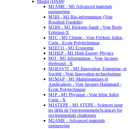
Master (DNM)
M1AME - M1 Advanced materials
engineering
M1BI - M1 Bio-informatique (Voie
Rosalind Franklin)
M1BS - M1 Biologie-Santé - Voie Boris
Ephrussi-X
M1C - M1 Chimie - Voie Fréderic Joliot-
Curie - Ecole Polytechnique
M1ECO - M1 Economie
M1HEP - M1 High Energy Physics
M1I - M1 Informatique - Voie Jacques
Herbrand - X
M1IESVIT - M1 Innovation, Entreprise, et
Société - Voie Innovation technologique
M1MAP - M1 Mathématiques et
Applications - Voie Jacques Hadamard -
École Polytechnique
M1P - M1 Physique - Voie Irène Joliot
Curie - X
M1STEPE - M1 STEPE - Sciences pour
les défis de l'environnement/Sciences for
environmentals challenges
M2AME - Advanced materials
engineering