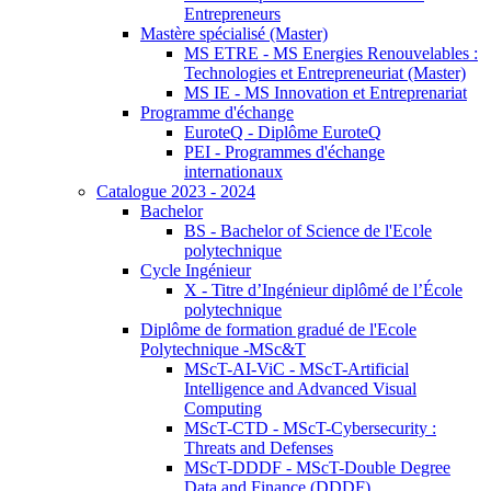
Entrepreneurs
Mastère spécialisé (Master)
MS ETRE - MS Energies Renouvelables :
Technologies et Entrepreneuriat (Master)
MS IE - MS Innovation et Entreprenariat
Programme d'échange
EuroteQ - Diplôme EuroteQ
PEI - Programmes d'échange
internationaux
Catalogue 2023 - 2024
Bachelor
BS - Bachelor of Science de l'Ecole
polytechnique
Cycle Ingénieur
X - Titre d’Ingénieur diplômé de l’École
polytechnique
Diplôme de formation gradué de l'Ecole
Polytechnique -MSc&T
MScT-AI-ViC - MScT-Artificial
Intelligence and Advanced Visual
Computing
MScT-CTD - MScT-Cybersecurity :
Threats and Defenses
MScT-DDDF - MScT-Double Degree
Data and Finance (DDDF)