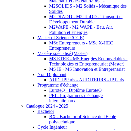
Matériaux et des Nano-Objets
M2SOLIDS - M2 Solids - Mécanique des
Solides
M2TRADD - M2 TraDD - Transport et
Développement Durable
M2WAPE - M2 WAPE - Eau, Air,
Pollution et Énergies
Master of Science (CGE)
MSc Entrepreneurs - MSc X-HEC
Entrepreneurs
Mastère spécialisé (Master)
MS ETRE - MS Energies Renouvelables :
Technologies et Entrepreneuriat (Master)
MS IE - MS Innovation et Entreprenariat
Non Diplomant
AUD_IPParis - AUDITEURS - IP Paris
Programme d'échange
EuroteQ - Diplôme EuroteQ
PEI - Programmes d'échange
internationaux
Catalogue 2024 - 2025
Bachelor
BX - Bachelor of Science de l'Ecole
polytechnique
Cycle Ingénieur