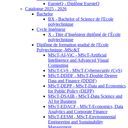
EuroteQ - Diplôme EuroteQ
Catalogue 2025 - 2026
Bachelor
BX - Bachelor of Science de l'Ecole
polytechnique
Cycle Ingénieur
X - Titre d’Ingénieur diplômé de l’École
polytechnique
Diplôme de formation gradué de l'Ecole
Polytechnique -MSc&T
MScT-AI-ViC - MScT-Artificial
Intelligence and Advanced Visual
Computing
MScT-CyS - MScT-Cybersecurity (CyS)
MScT-DDDF - MScT-Double Degree
Data and Finance (DDDF)
MScT-DEPP - MScT-Data and Economics
for Public Policy (DEPP)
MScT-DSAIB - MScT-Data Science and
AI for Business
MScT-EDACF - MScT-Economics, Data
Analytics and Corporate Finance
MScT-EESM - MScT-Environmental
Engineering and Sustainability
Management