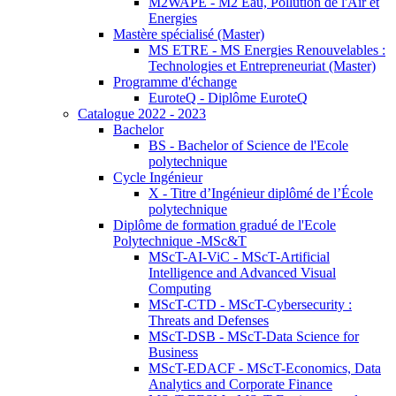
M2WAPE - M2 Eau, Pollution de l'Air et
Energies
Mastère spécialisé (Master)
MS ETRE - MS Energies Renouvelables :
Technologies et Entrepreneuriat (Master)
Programme d'échange
EuroteQ - Diplôme EuroteQ
Catalogue 2022 - 2023
Bachelor
BS - Bachelor of Science de l'Ecole
polytechnique
Cycle Ingénieur
X - Titre d’Ingénieur diplômé de l’École
polytechnique
Diplôme de formation gradué de l'Ecole
Polytechnique -MSc&T
MScT-AI-ViC - MScT-Artificial
Intelligence and Advanced Visual
Computing
MScT-CTD - MScT-Cybersecurity :
Threats and Defenses
MScT-DSB - MScT-Data Science for
Business
MScT-EDACF - MScT-Economics, Data
Analytics and Corporate Finance