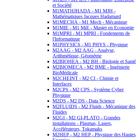
et Société
M1MATHJHADA - M1 MJH -
Mathématiques Jacques Hadamard
M1MECHA - M1 Mech - Mécanique
M1MIE - M1 MiE - Master en Economie
M1MPRI - M1 MPRI - Fondements de
l'Informatique
M1PHYSICS - M1 PHYS - Physique
M2AAG - M2 AAG - Analyse,
Arithmétique, Géométrie
M2BIOHEA - M2 BH - Biologie et Santé
M2BIOMECA - M2 BME - Ingénierie
BioMédicale
M2CHEINT - M2 CI - Chimie et
Interfaces
M2CPS - M2 CPS - Système Cyber
Physique
M2DS - M2 DS - Data Science
M2FLUIDS - M2 Fluids - Mécanique des
Fluides
M2GI - M2 GI-PLATO - Grandes
installations - Plasmas, Lasers,
Accélérateurs, Tokamaks
M2HEP - M2 HEP - Physique des Hautes