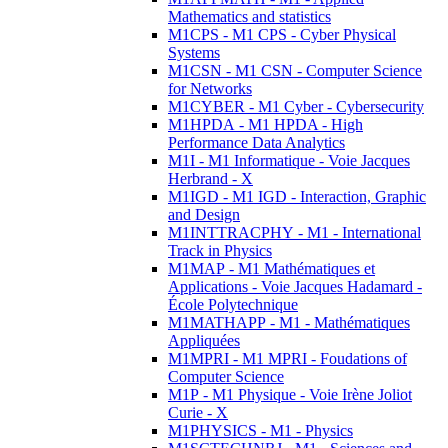
Mathematics and statistics
M1CPS - M1 CPS - Cyber Physical
Systems
M1CSN - M1 CSN - Computer Science
for Networks
M1CYBER - M1 Cyber - Cybersecurity
M1HPDA - M1 HPDA - High
Performance Data Analytics
M1I - M1 Informatique - Voie Jacques
Herbrand - X
M1IGD - M1 IGD - Interaction, Graphic
and Design
M1INTTRACPHY - M1 - International
Track in Physics
M1MAP - M1 Mathématiques et
Applications - Voie Jacques Hadamard -
École Polytechnique
M1MATHAPP - M1 - Mathématiques
Appliquées
M1MPRI - M1 MPRI - Foudations of
Computer Science
M1P - M1 Physique - Voie Irène Joliot
Curie - X
M1PHYSICS - M1 - Physics