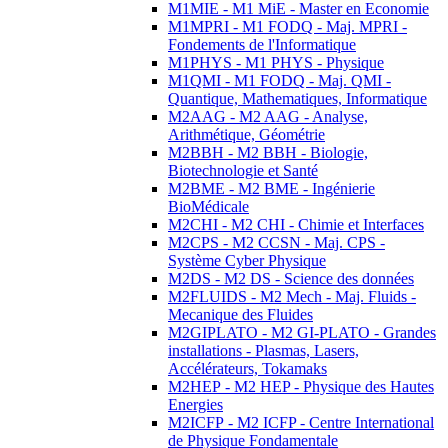
M1MIE - M1 MiE - Master en Economie
M1MPRI - M1 FODQ - Maj. MPRI -
Fondements de l'Informatique
M1PHYS - M1 PHYS - Physique
M1QMI - M1 FODQ - Maj. QMI -
Quantique, Mathematiques, Informatique
M2AAG - M2 AAG - Analyse,
Arithmétique, Géométrie
M2BBH - M2 BBH - Biologie,
Biotechnologie et Santé
M2BME - M2 BME - Ingénierie
BioMédicale
M2CHI - M2 CHI - Chimie et Interfaces
M2CPS - M2 CCSN - Maj. CPS -
Système Cyber Physique
M2DS - M2 DS - Science des données
M2FLUIDS - M2 Mech - Maj. Fluids -
Mecanique des Fluides
M2GIPLATO - M2 GI-PLATO - Grandes
installations - Plasmas, Lasers,
Accélérateurs, Tokamaks
M2HEP - M2 HEP - Physique des Hautes
Energies
M2ICFP - M2 ICFP - Centre International
de Physique Fondamentale