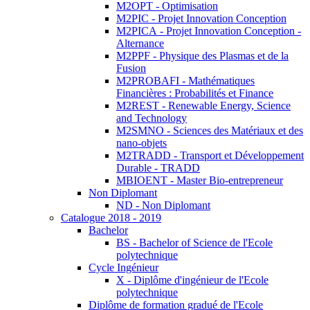
M2OPT - Optimisation
M2PIC - Projet Innovation Conception
M2PICA - Projet Innovation Conception -
Alternance
M2PPF - Physique des Plasmas et de la
Fusion
M2PROBAFI - Mathématiques
Financières : Probabilités et Finance
M2REST - Renewable Energy, Science
and Technology
M2SMNO - Sciences des Matériaux et des
nano-objets
M2TRADD - Transport et Développement
Durable - TRADD
MBIOENT - Master Bio-entrepreneur
Non Diplomant
ND - Non Diplomant
Catalogue 2018 - 2019
Bachelor
BS - Bachelor of Science de l'Ecole
polytechnique
Cycle Ingénieur
X - Diplôme d'ingénieur de l'Ecole
polytechnique
Diplôme de formation gradué de l'Ecole