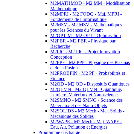
M2MATHMOD - M2 MM - Modélisation
Mathématique
M2MPRI - M2 FODQ - Maj. MPRI -
Fondements de l'Informatique
M2MSV - M2 MSV - Mathématiques
pour les Sciences du Vivant
M2OPTIM - M2 OPT - Optimisation
M2PBR - M2 PBR - Physique par
Recherche
M2PIC - M2 PIC - Projet Innovation
Conception
M2PPF - M2 PPF - Physique des Plasmas
et de la Fusion
M2PROBFIN - M2 PF - Probabilités et
Finance
M2QD - M2 QD - Dispositifs Quantiques
M2QLMN - M2 QLMN - Quantique,
Lumiere, Materiaux et Nanosciences
M2SMNO - M2 SMNO - Science des
Materiaux et des Nano-Objets
M2SOLIDS - M2 Mech - Maj. Solids -
Mecanique des Solides
M2WAPE - M2 Mech - Maj. WAPE -
Eau, Air, Pollution et Energies
Programme d'échange