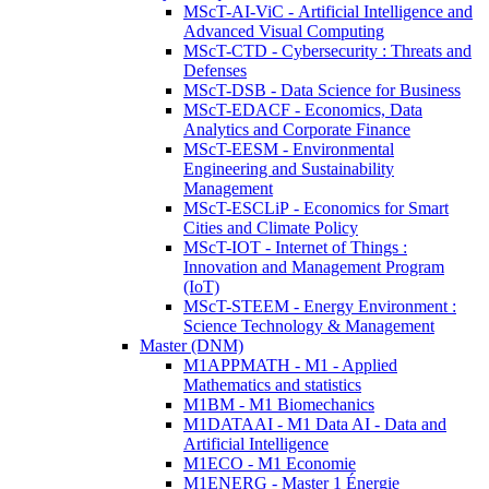
MScT-AI-ViC - Artificial Intelligence and
Advanced Visual Computing
MScT-CTD - Cybersecurity : Threats and
Defenses
MScT-DSB - Data Science for Business
MScT-EDACF - Economics, Data
Analytics and Corporate Finance
MScT-EESM - Environmental
Engineering and Sustainability
Management
MScT-ESCLiP - Economics for Smart
Cities and Climate Policy
MScT-IOT - Internet of Things :
Innovation and Management Program
(IoT)
MScT-STEEM - Energy Environment :
Science Technology & Management
Master (DNM)
M1APPMATH - M1 - Applied
Mathematics and statistics
M1BM - M1 Biomechanics
M1DATAAI - M1 Data AI - Data and
Artificial Intelligence
M1ECO - M1 Economie
M1ENERG - Master 1 Énergie