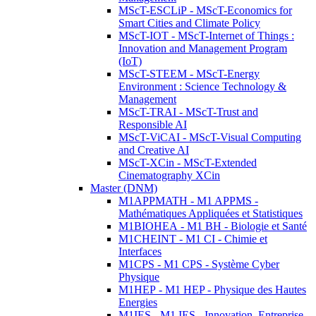
MScT-ESCLiP - MScT-Economics for
Smart Cities and Climate Policy
MScT-IOT - MScT-Internet of Things :
Innovation and Management Program
(IoT)
MScT-STEEM - MScT-Energy
Environment : Science Technology &
Management
MScT-TRAI - MScT-Trust and
Responsible AI
MScT-ViCAI - MScT-Visual Computing
and Creative AI
MScT-XCin - MScT-Extended
Cinematography XCin
Master (DNM)
M1APPMATH - M1 APPMS -
Mathématiques Appliquées et Statistiques
M1BIOHEA - M1 BH - Biologie et Santé
M1CHEINT - M1 CI - Chimie et
Interfaces
M1CPS - M1 CPS - Système Cyber
Physique
M1HEP - M1 HEP - Physique des Hautes
Energies
M1IES - M1 IES - Innovation, Entreprise