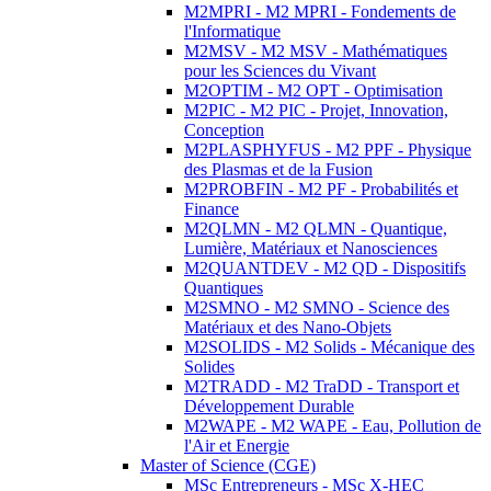
M2MPRI - M2 MPRI - Fondements de
l'Informatique
M2MSV - M2 MSV - Mathématiques
pour les Sciences du Vivant
M2OPTIM - M2 OPT - Optimisation
M2PIC - M2 PIC - Projet, Innovation,
Conception
M2PLASPHYFUS - M2 PPF - Physique
des Plasmas et de la Fusion
M2PROBFIN - M2 PF - Probabilités et
Finance
M2QLMN - M2 QLMN - Quantique,
Lumière, Matériaux et Nanosciences
M2QUANTDEV - M2 QD - Dispositifs
Quantiques
M2SMNO - M2 SMNO - Science des
Matériaux et des Nano-Objets
M2SOLIDS - M2 Solids - Mécanique des
Solides
M2TRADD - M2 TraDD - Transport et
Développement Durable
M2WAPE - M2 WAPE - Eau, Pollution de
l'Air et Energie
Master of Science (CGE)
MSc Entrepreneurs - MSc X-HEC