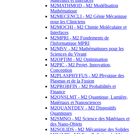
Matériaux et Interfaces
M2MATHMOD - M2 Modélisation
Mathématique
M2MECENCLI - M2 Génie Mécanique
pour les Cliniciens
M2MOCHI - M2 Chimie Moléculaire et
Interfaces
M2MPRI - M2 Fondements de
l'Informatique MPRI
M2MSV - M2 Mathématiques pour les
Sciences du Vivant
M2OPTIM - M2 Optimisation
M2PIC - M2 Projet, Innovation,
Conception
M2PLASPHYFUS - M2 Physique des
Plasmas et de la Fusion
M2PROBFIN - M2 Probabilités et
Finance
M2QNSLMT - M2 Quantique, Lumière,
Matériaux et Nanosciences
M2QUANTDEV - M2 Dispositifs
Quantiques
M2SMNO - M2 Science des Matériaux et
des Nano-Objets
M2SOLIDS - M2 Mécanique des Solides