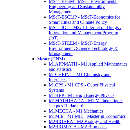
MScT-EESM - MScT-Environmental
Engineering and Sustainability
Management
MScT-ESCLiP - MScT-Economics for
Smart Cities and Climate Policy
MScT-IOT - MScT-Internet of Things :
Innovation and Management Program
(IoT)
MScT-STEEM - MScT-Energy
Environment : Science Technology &
Management
Master (DNM)
M1APPMATH - M1 Applied Mathematics
and statistics
M1CHEINT - M1 Chemistry and
Interfaces
M1CPS - M1 CPS - Cyber Physical
Systems
M1HEP - M1 High Energy Physics
M1MATHJHADA - M1 Mathematiques
Jacques Hadamard
M1MECHA - M1 Mechanics
M1MIE - M1 MIE - Master in Economics
M2BIOHEA - M2 Biology and Health
M2BIOMECA - M2 Biomeca -