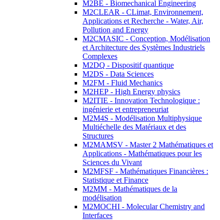
M2BE - Biomechanical Engineering
M2CLEAR - CLimat, Environnement,
Applications et Recherche - Water, Air,
Pollution and Energy
M2CMASIC - Conception, Modélisation
et Architecture des Systèmes Industriels
Complexes
M2DQ - Dispositif quantique
M2DS - Data Sciences
M2FM - Fluid Mechanics
M2HEP - High Energy physics
M2ITIE - Innovation Technologique :
ingénierie et entrepreneuriat
M2M4S - Modélisation Multiphysique
Multiéchelle des Matériaux et des
Structures
M2MAMSV - Master 2 Mathématiques et
Applications - Mathématiques pour les
Sciences du Vivant
M2MFSF - Mathématiques Financières :
Statistique et Finance
M2MM - Mathématiques de la
modélisation
M2MOCHI - Molecular Chemistry and
Interfaces