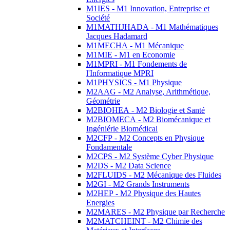
M1IES - M1 Innovation, Entreprise et
Société
M1MATHJHADA - M1 Mathématiques
Jacques Hadamard
M1MECHA - M1 Mécanique
M1MIE - M1 en Economie
M1MPRI - M1 Fondements de
l'Informatique MPRI
M1PHYSICS - M1 Physique
M2AAG - M2 Analyse, Arithmétique,
Géométrie
M2BIOHEA - M2 Biologie et Santé
M2BIOMECA - M2 Biomécanique et
Ingéniérie Biomédical
M2CFP - M2 Concepts en Physique
Fondamentale
M2CPS - M2 Système Cyber Physique
M2DS - M2 Data Science
M2FLUIDS - M2 Mécanique des Fluides
M2GI - M2 Grands Instruments
M2HEP - M2 Physique des Hautes
Energies
M2MARES - M2 Physique par Recherche
M2MATCHEINT - M2 Chimie des