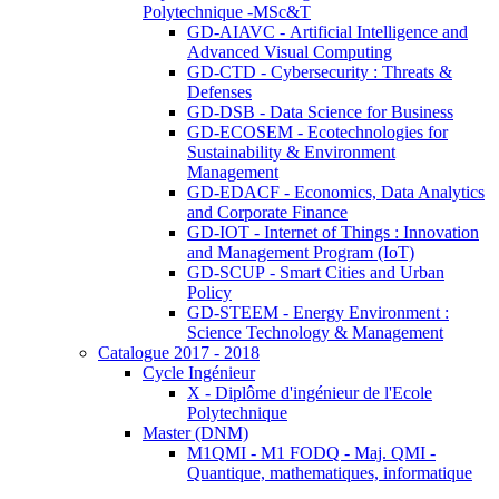
Polytechnique -MSc&T
GD-AIAVC - Artificial Intelligence and
Advanced Visual Computing
GD-CTD - Cybersecurity : Threats &
Defenses
GD-DSB - Data Science for Business
GD-ECOSEM - Ecotechnologies for
Sustainability & Environment
Management
GD-EDACF - Economics, Data Analytics
and Corporate Finance
GD-IOT - Internet of Things : Innovation
and Management Program (IoT)
GD-SCUP - Smart Cities and Urban
Policy
GD-STEEM - Energy Environment :
Science Technology & Management
Catalogue 2017 - 2018
Cycle Ingénieur
X - Diplôme d'ingénieur de l'Ecole
Polytechnique
Master (DNM)
M1QMI - M1 FODQ - Maj. QMI -
Quantique, mathematiques, informatique