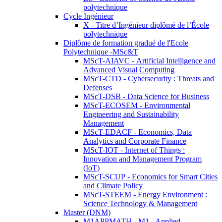
polytechnique
Cycle Ingénieur
X - Titre d’Ingénieur diplômé de l’École
polytechnique
Diplôme de formation gradué de l'Ecole
Polytechnique -MSc&T
MScT-AIAVC - Artificial Intelligence and
Advanced Visual Computing
MScT-CTD - Cybersecurity : Threats and
Defenses
MScT-DSB - Data Science for Business
MScT-ECOSEM - Environmental
Engineering and Sustainability
Management
MScT-EDACF - Economics, Data
Analytics and Corporate Finance
MScT-IOT - Internet of Things :
Innovation and Management Program
(IoT)
MScT-SCUP - Economics for Smart Cities
and Climate Policy
MScT-STEEM - Energy Environment :
Science Technology & Management
Master (DNM)
M1APPMATH - M1 - Applied