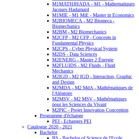
M1MATHJHADA - M1 - Mathematiques
Jacques Hadamard
M1MIE - M1 MiE - Master in Economics
M2BIOMECA - M2 Biomeca -
Biomechanics
M2BM - M2 Biomechanics
M2CFP - M2 CFP - Concepts in
Fundamental Physics
M2CPS - Cyber Physical System
M2DS - Data Sciences
M2ENERG - Master 2 Énergie
M2FLUIDS - M2 Fluids - Fluid
Mechanics
M2IGD - M2 IGD - Interaction, Graphic
and Design
M2MDA - M2 MdA - Mathématiques de
l'Aléatoire
M2MSV - M2 MSV - Mathématiques
pour les Sciences du Vivant
M2PIC - Projet Innovation Conception
Programme d'échange
PEI - Echanges PEI
Catalogue 2020 - 2021
Bachelor
BS - Bachelor of Science de l'Ecole