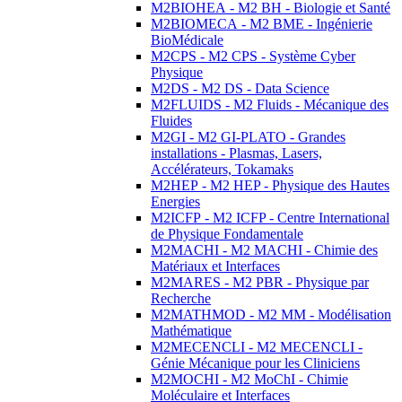
M2BIOHEA - M2 BH - Biologie et Santé
M2BIOMECA - M2 BME - Ingénierie
BioMédicale
M2CPS - M2 CPS - Système Cyber
Physique
M2DS - M2 DS - Data Science
M2FLUIDS - M2 Fluids - Mécanique des
Fluides
M2GI - M2 GI-PLATO - Grandes
installations - Plasmas, Lasers,
Accélérateurs, Tokamaks
M2HEP - M2 HEP - Physique des Hautes
Energies
M2ICFP - M2 ICFP - Centre International
de Physique Fondamentale
M2MACHI - M2 MACHI - Chimie des
Matériaux et Interfaces
M2MARES - M2 PBR - Physique par
Recherche
M2MATHMOD - M2 MM - Modélisation
Mathématique
M2MECENCLI - M2 MECENCLI -
Génie Mécanique pour les Cliniciens
M2MOCHI - M2 MoChI - Chimie
Moléculaire et Interfaces