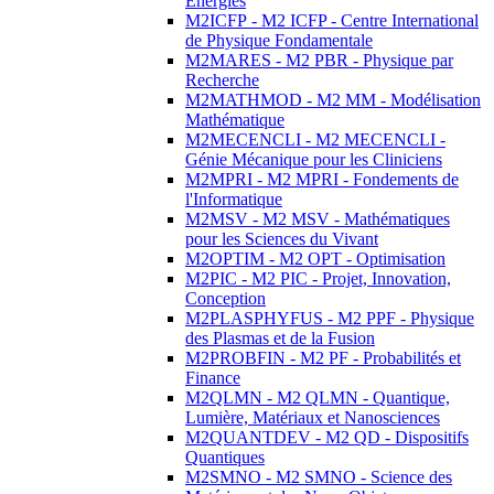
Energies
M2ICFP - M2 ICFP - Centre International
de Physique Fondamentale
M2MARES - M2 PBR - Physique par
Recherche
M2MATHMOD - M2 MM - Modélisation
Mathématique
M2MECENCLI - M2 MECENCLI -
Génie Mécanique pour les Cliniciens
M2MPRI - M2 MPRI - Fondements de
l'Informatique
M2MSV - M2 MSV - Mathématiques
pour les Sciences du Vivant
M2OPTIM - M2 OPT - Optimisation
M2PIC - M2 PIC - Projet, Innovation,
Conception
M2PLASPHYFUS - M2 PPF - Physique
des Plasmas et de la Fusion
M2PROBFIN - M2 PF - Probabilités et
Finance
M2QLMN - M2 QLMN - Quantique,
Lumière, Matériaux et Nanosciences
M2QUANTDEV - M2 QD - Dispositifs
Quantiques
M2SMNO - M2 SMNO - Science des