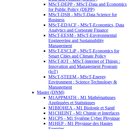
MScT-DEPP - MScT-Data and Economics
for Public Policy (DEPP)
MScT-DSB - MScT-Data Science for
Business
MScT-EDACF - MScT-Economics, Data
Analytics and Corporate Finance
MScT-EESM - MScT-Environmental
Engineering and Sustainability
Management
MScT-ESCLiP - MScT-Economics for
Smart Cities and Climate Policy
MScT-IOT - MScT-Internet of Things :
Innovation and Management Program
(IoT)
MScT-STEEM - MScT-Energy
Environment : Science Technology &
Management
Master (DNM)
M1APPMATH - M1 Mathématiques
Appliquées et Statistiques
M1BIOHEA - M1 Biologie et Santé
M1CHEINT - M1 Chimie et Interfaces
M1CPS - M1 Système Cyber Physique
M1HEP - M1 Physique des Hautes
Energies