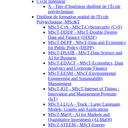
Cycle Ingénieur
X - Titre d’Ingénieur diplômé de l’École
polytechnique
Diplôme de formation gradué de l'Ecole
Polytechnique -MSc&T
MScT-CyS - MScT-Cybersecurity (CyS)
MScT-DDDF - MScT-Double Degree
Data and Finance (DDDF)
MScT-DEPP - MScT-Data and Economics
for Public Policy (DEPP)
MScT-DSAIB - MScT-Data Science and
AI for Business
MScT-EDACF - MScT-Economics, Data
Analytics and Corporate Finance
MScT-EESM - MScT-Environmental
Engineering and Sustainability
Management
MScT-IOT - MScT-Internet of Things :
Innovation and Management Program
(IoT)
MScT-LLGA - Track : Large Language
Models, Graphs and Applications
MScT-MaQI - AI for Markets and
Quantitative Investment (AI-MaQI)
MScT-STEEM - MScT-Energy