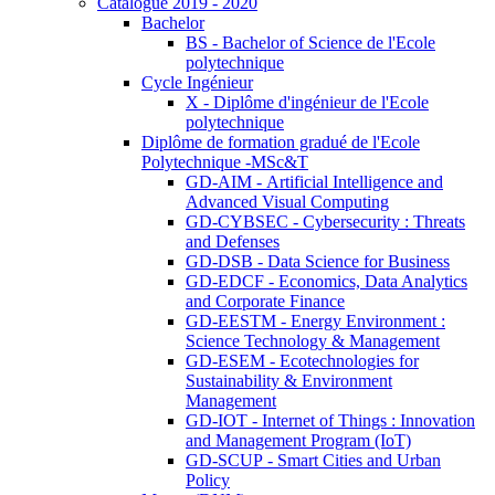
Catalogue 2019 - 2020
Bachelor
BS - Bachelor of Science de l'Ecole
polytechnique
Cycle Ingénieur
X - Diplôme d'ingénieur de l'Ecole
polytechnique
Diplôme de formation gradué de l'Ecole
Polytechnique -MSc&T
GD-AIM - Artificial Intelligence and
Advanced Visual Computing
GD-CYBSEC - Cybersecurity : Threats
and Defenses
GD-DSB - Data Science for Business
GD-EDCF - Economics, Data Analytics
and Corporate Finance
GD-EESTM - Energy Environment :
Science Technology & Management
GD-ESEM - Ecotechnologies for
Sustainability & Environment
Management
GD-IOT - Internet of Things : Innovation
and Management Program (IoT)
GD-SCUP - Smart Cities and Urban
Policy