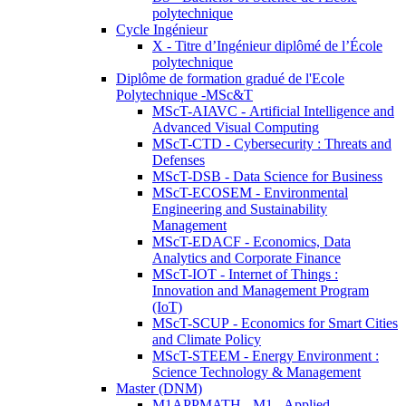
polytechnique
Cycle Ingénieur
X - Titre d’Ingénieur diplômé de l’École
polytechnique
Diplôme de formation gradué de l'Ecole
Polytechnique -MSc&T
MScT-AIAVC - Artificial Intelligence and
Advanced Visual Computing
MScT-CTD - Cybersecurity : Threats and
Defenses
MScT-DSB - Data Science for Business
MScT-ECOSEM - Environmental
Engineering and Sustainability
Management
MScT-EDACF - Economics, Data
Analytics and Corporate Finance
MScT-IOT - Internet of Things :
Innovation and Management Program
(IoT)
MScT-SCUP - Economics for Smart Cities
and Climate Policy
MScT-STEEM - Energy Environment :
Science Technology & Management
Master (DNM)
M1APPMATH - M1 - Applied