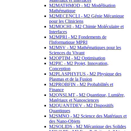
Matériaux et Interfaces
M2MATHMOD - M2 Modélisation
Mathématique
M2MECENCLI - M2 Génie Mécanique
pour les Cliniciens
M2MOCHI - M2 Chimie Moléculaire et
Interfaces
M2MPRI - M2 Fondements de
l'Informatique MPRI
M2MSV - M2 Mathématiques pour les
Sciences du Vivant
M2OPTIM - M2 Optimisation
M2PIC - M2 Projet, Innovation,
Conception
M2PLASPHYFUS - M2 Physique des
Plasmas et de la Fusion
M2PROBFIN - M2 Probabilités et
Finance
M2QNSLMT - M2 Quantique, Lumière,
Matériaux et Nanosciences
M2QUANTDEV - M2 Dispositifs
Quantiques
M2SMNO - M2 Science des Matériaux et
des Nano-Objets
M2SOLIDS - M2 Mécanique des Solides