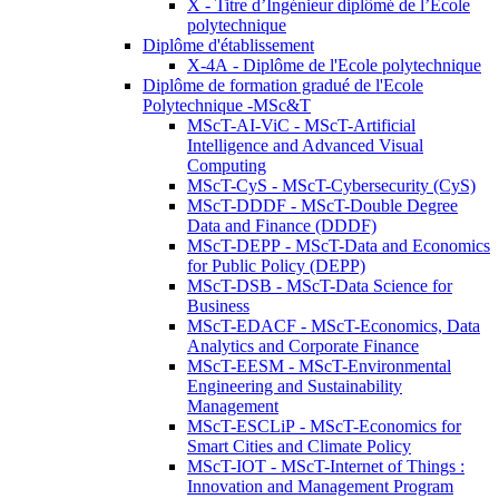
X - Titre d’Ingénieur diplômé de l’École
polytechnique
Diplôme d'établissement
X-4A - Diplôme de l'Ecole polytechnique
Diplôme de formation gradué de l'Ecole
Polytechnique -MSc&T
MScT-AI-ViC - MScT-Artificial
Intelligence and Advanced Visual
Computing
MScT-CyS - MScT-Cybersecurity (CyS)
MScT-DDDF - MScT-Double Degree
Data and Finance (DDDF)
MScT-DEPP - MScT-Data and Economics
for Public Policy (DEPP)
MScT-DSB - MScT-Data Science for
Business
MScT-EDACF - MScT-Economics, Data
Analytics and Corporate Finance
MScT-EESM - MScT-Environmental
Engineering and Sustainability
Management
MScT-ESCLiP - MScT-Economics for
Smart Cities and Climate Policy
MScT-IOT - MScT-Internet of Things :
Innovation and Management Program