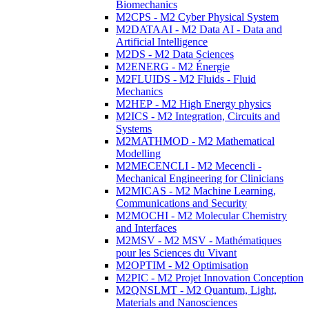
Biomechanics
M2CPS - M2 Cyber Physical System
M2DATAAI - M2 Data AI - Data and
Artificial Intelligence
M2DS - M2 Data Sciences
M2ENERG - M2 Énergie
M2FLUIDS - M2 Fluids - Fluid
Mechanics
M2HEP - M2 High Energy physics
M2ICS - M2 Integration, Circuits and
Systems
M2MATHMOD - M2 Mathematical
Modelling
M2MECENCLI - M2 Mecencli -
Mechanical Engineering for Clinicians
M2MICAS - M2 Machine Learning,
Communications and Security
M2MOCHI - M2 Molecular Chemistry
and Interfaces
M2MSV - M2 MSV - Mathématiques
pour les Sciences du Vivant
M2OPTIM - M2 Optimisation
M2PIC - M2 Projet Innovation Conception
M2QNSLMT - M2 Quantum, Light,
Materials and Nanosciences