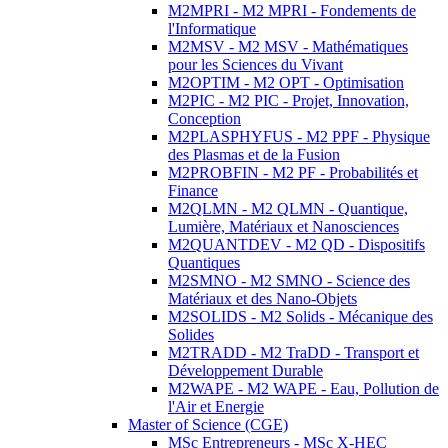
M2MPRI - M2 MPRI - Fondements de
l'Informatique
M2MSV - M2 MSV - Mathématiques
pour les Sciences du Vivant
M2OPTIM - M2 OPT - Optimisation
M2PIC - M2 PIC - Projet, Innovation,
Conception
M2PLASPHYFUS - M2 PPF - Physique
des Plasmas et de la Fusion
M2PROBFIN - M2 PF - Probabilités et
Finance
M2QLMN - M2 QLMN - Quantique,
Lumière, Matériaux et Nanosciences
M2QUANTDEV - M2 QD - Dispositifs
Quantiques
M2SMNO - M2 SMNO - Science des
Matériaux et des Nano-Objets
M2SOLIDS - M2 Solids - Mécanique des
Solides
M2TRADD - M2 TraDD - Transport et
Développement Durable
M2WAPE - M2 WAPE - Eau, Pollution de
l'Air et Energie
Master of Science (CGE)
MSc Entrepreneurs - MSc X-HEC