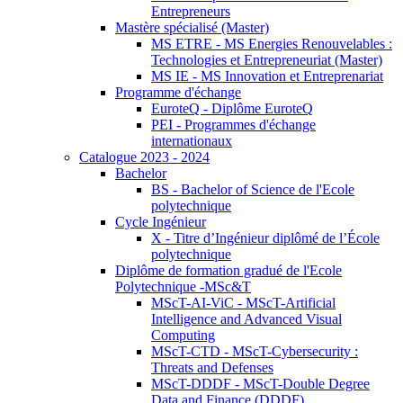
Entrepreneurs
Mastère spécialisé (Master)
MS ETRE - MS Energies Renouvelables :
Technologies et Entrepreneuriat (Master)
MS IE - MS Innovation et Entreprenariat
Programme d'échange
EuroteQ - Diplôme EuroteQ
PEI - Programmes d'échange
internationaux
Catalogue 2023 - 2024
Bachelor
BS - Bachelor of Science de l'Ecole
polytechnique
Cycle Ingénieur
X - Titre d’Ingénieur diplômé de l’École
polytechnique
Diplôme de formation gradué de l'Ecole
Polytechnique -MSc&T
MScT-AI-ViC - MScT-Artificial
Intelligence and Advanced Visual
Computing
MScT-CTD - MScT-Cybersecurity :
Threats and Defenses
MScT-DDDF - MScT-Double Degree
Data and Finance (DDDF)