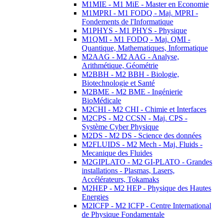
M1MIE - M1 MiE - Master en Economie
M1MPRI - M1 FODQ - Maj. MPRI -
Fondements de l'Informatique
M1PHYS - M1 PHYS - Physique
M1QMI - M1 FODQ - Maj. QMI -
Quantique, Mathematiques, Informatique
M2AAG - M2 AAG - Analyse,
Arithmétique, Géométrie
M2BBH - M2 BBH - Biologie,
Biotechnologie et Santé
M2BME - M2 BME - Ingénierie
BioMédicale
M2CHI - M2 CHI - Chimie et Interfaces
M2CPS - M2 CCSN - Maj. CPS -
Système Cyber Physique
M2DS - M2 DS - Science des données
M2FLUIDS - M2 Mech - Maj. Fluids -
Mecanique des Fluides
M2GIPLATO - M2 GI-PLATO - Grandes
installations - Plasmas, Lasers,
Accélérateurs, Tokamaks
M2HEP - M2 HEP - Physique des Hautes
Energies
M2ICFP - M2 ICFP - Centre International
de Physique Fondamentale