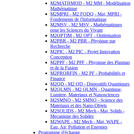
M2MATHMOD - M2 MM - Modélisation
Mathématique
M2MPRI - M2 FODQ - Maj. MPRI -
Fondements de l'Informatique
M2MSV - M2 MSV - Mathématiques
pour les Sciences du Vivant
M2OPTIM - M2 OPT - Optimisation
M2PBR - M2 PBR - Physique par
Recherche
M2PIC - M2 PIC - Projet Innovation
Conception
M2PPF - M2 PPF - Physique des Plasmas
et de la Fusion
M2PROBFIN - M2 PF - Probabilités et
Finance
M2QD - M2 QD - Dispositifs Quantiques
M2QLMN - M2 QLMN - Quantique,
Lumiere, Materiaux et Nanosciences
M2SMNO - M2 SMNO - Science des
Materiaux et des Nano-Objets
M2SOLIDS - M2 Mech - Maj. Solids -
Mecanique des Solides
M2WAPE - M2 Mech - Maj. WAPE -
Eau, Air, Pollution et Energies
Programme d'échange