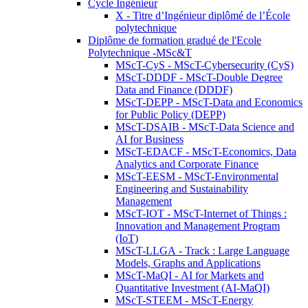
Cycle Ingénieur
X - Titre d’Ingénieur diplômé de l’École
polytechnique
Diplôme de formation gradué de l'Ecole
Polytechnique -MSc&T
MScT-CyS - MScT-Cybersecurity (CyS)
MScT-DDDF - MScT-Double Degree
Data and Finance (DDDF)
MScT-DEPP - MScT-Data and Economics
for Public Policy (DEPP)
MScT-DSAIB - MScT-Data Science and
AI for Business
MScT-EDACF - MScT-Economics, Data
Analytics and Corporate Finance
MScT-EESM - MScT-Environmental
Engineering and Sustainability
Management
MScT-IOT - MScT-Internet of Things :
Innovation and Management Program
(IoT)
MScT-LLGA - Track : Large Language
Models, Graphs and Applications
MScT-MaQI - AI for Markets and
Quantitative Investment (AI-MaQI)
MScT-STEEM - MScT-Energy