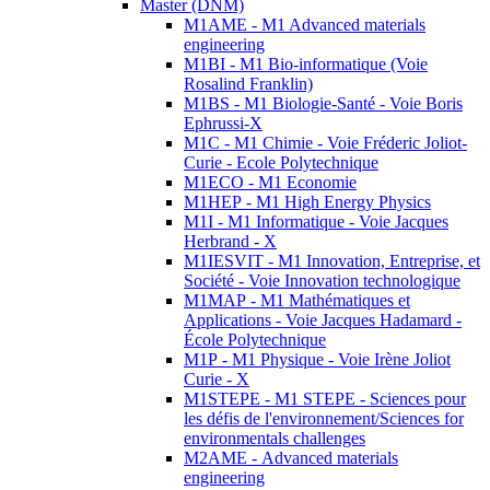
Master (DNM)
M1AME - M1 Advanced materials
engineering
M1BI - M1 Bio-informatique (Voie
Rosalind Franklin)
M1BS - M1 Biologie-Santé - Voie Boris
Ephrussi-X
M1C - M1 Chimie - Voie Fréderic Joliot-
Curie - Ecole Polytechnique
M1ECO - M1 Economie
M1HEP - M1 High Energy Physics
M1I - M1 Informatique - Voie Jacques
Herbrand - X
M1IESVIT - M1 Innovation, Entreprise, et
Société - Voie Innovation technologique
M1MAP - M1 Mathématiques et
Applications - Voie Jacques Hadamard -
École Polytechnique
M1P - M1 Physique - Voie Irène Joliot
Curie - X
M1STEPE - M1 STEPE - Sciences pour
les défis de l'environnement/Sciences for
environmentals challenges
M2AME - Advanced materials
engineering