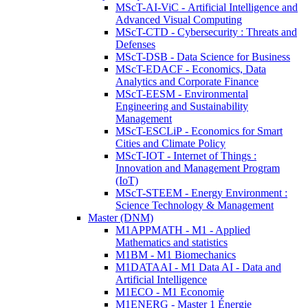
MScT-AI-ViC - Artificial Intelligence and
Advanced Visual Computing
MScT-CTD - Cybersecurity : Threats and
Defenses
MScT-DSB - Data Science for Business
MScT-EDACF - Economics, Data
Analytics and Corporate Finance
MScT-EESM - Environmental
Engineering and Sustainability
Management
MScT-ESCLiP - Economics for Smart
Cities and Climate Policy
MScT-IOT - Internet of Things :
Innovation and Management Program
(IoT)
MScT-STEEM - Energy Environment :
Science Technology & Management
Master (DNM)
M1APPMATH - M1 - Applied
Mathematics and statistics
M1BM - M1 Biomechanics
M1DATAAI - M1 Data AI - Data and
Artificial Intelligence
M1ECO - M1 Economie
M1ENERG - Master 1 Énergie