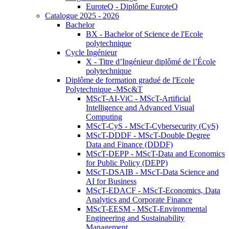
EuroteQ - Diplôme EuroteQ
Catalogue 2025 - 2026
Bachelor
BX - Bachelor of Science de l'Ecole
polytechnique
Cycle Ingénieur
X - Titre d’Ingénieur diplômé de l’École
polytechnique
Diplôme de formation gradué de l'Ecole
Polytechnique -MSc&T
MScT-AI-ViC - MScT-Artificial
Intelligence and Advanced Visual
Computing
MScT-CyS - MScT-Cybersecurity (CyS)
MScT-DDDF - MScT-Double Degree
Data and Finance (DDDF)
MScT-DEPP - MScT-Data and Economics
for Public Policy (DEPP)
MScT-DSAIB - MScT-Data Science and
AI for Business
MScT-EDACF - MScT-Economics, Data
Analytics and Corporate Finance
MScT-EESM - MScT-Environmental
Engineering and Sustainability
Management