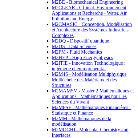
M2BE - Biomechanical Engineering
M2CLEAR - CLimat, Environnement,
Applications et Recherche - Water, Air,
Pollution and Energy
M2CMASIC - Conception, Modélisation
et Architecture des Systèmes Industriels
Complexes
M2DQ - Dispositif quantique
M2DS - Data Sciences
M2FM - Fluid Mechanics
M2HEP - High Energy physics
M2ITIE - Innovation Technologique :
ingénierie et entrepreneuriat
M2M4S - Modélisation Multiphysique
Multiéchelle des Matériaux et des
Structures
M2MAMSV - Master 2 Mathématiques et
Applications - Mathématiques pour les
Sciences du Vivant
M2MFSF - Mathématiques Financières :
Statistique et Finance
M2MM - Mathématiques de la
modélisation
M2MOCHI - Molecular Chemistry and
Interfaces