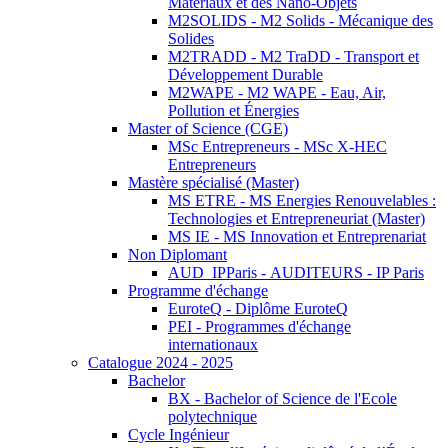
Matériaux et des Nano-Objets
M2SOLIDS - M2 Solids - Mécanique des
Solides
M2TRADD - M2 TraDD - Transport et
Développement Durable
M2WAPE - M2 WAPE - Eau, Air,
Pollution et Énergies
Master of Science (CGE)
MSc Entrepreneurs - MSc X-HEC
Entrepreneurs
Mastère spécialisé (Master)
MS ETRE - MS Energies Renouvelables :
Technologies et Entrepreneuriat (Master)
MS IE - MS Innovation et Entreprenariat
Non Diplomant
AUD_IPParis - AUDITEURS - IP Paris
Programme d'échange
EuroteQ - Diplôme EuroteQ
PEI - Programmes d'échange
internationaux
Catalogue 2024 - 2025
Bachelor
BX - Bachelor of Science de l'Ecole
polytechnique
Cycle Ingénieur