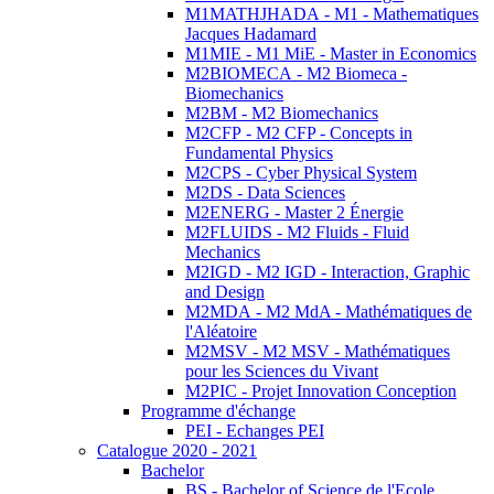
M1MATHJHADA - M1 - Mathematiques
Jacques Hadamard
M1MIE - M1 MiE - Master in Economics
M2BIOMECA - M2 Biomeca -
Biomechanics
M2BM - M2 Biomechanics
M2CFP - M2 CFP - Concepts in
Fundamental Physics
M2CPS - Cyber Physical System
M2DS - Data Sciences
M2ENERG - Master 2 Énergie
M2FLUIDS - M2 Fluids - Fluid
Mechanics
M2IGD - M2 IGD - Interaction, Graphic
and Design
M2MDA - M2 MdA - Mathématiques de
l'Aléatoire
M2MSV - M2 MSV - Mathématiques
pour les Sciences du Vivant
M2PIC - Projet Innovation Conception
Programme d'échange
PEI - Echanges PEI
Catalogue 2020 - 2021
Bachelor
BS - Bachelor of Science de l'Ecole