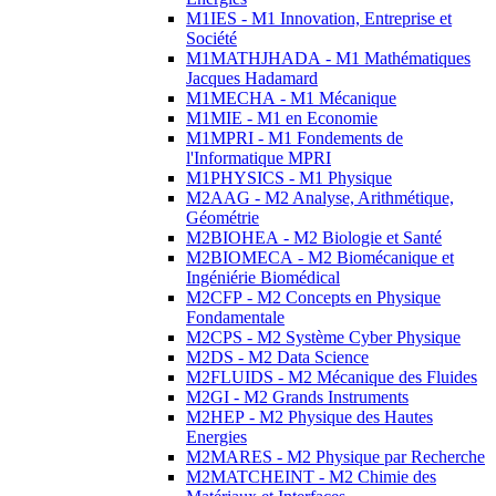
M1IES - M1 Innovation, Entreprise et
Société
M1MATHJHADA - M1 Mathématiques
Jacques Hadamard
M1MECHA - M1 Mécanique
M1MIE - M1 en Economie
M1MPRI - M1 Fondements de
l'Informatique MPRI
M1PHYSICS - M1 Physique
M2AAG - M2 Analyse, Arithmétique,
Géométrie
M2BIOHEA - M2 Biologie et Santé
M2BIOMECA - M2 Biomécanique et
Ingéniérie Biomédical
M2CFP - M2 Concepts en Physique
Fondamentale
M2CPS - M2 Système Cyber Physique
M2DS - M2 Data Science
M2FLUIDS - M2 Mécanique des Fluides
M2GI - M2 Grands Instruments
M2HEP - M2 Physique des Hautes
Energies
M2MARES - M2 Physique par Recherche
M2MATCHEINT - M2 Chimie des