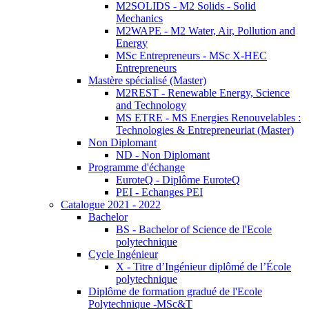
M2SOLIDS - M2 Solids - Solid
Mechanics
M2WAPE - M2 Water, Air, Pollution and
Energy
MSc Entrepreneurs - MSc X-HEC
Entrepreneurs
Mastère spécialisé (Master)
M2REST - Renewable Energy, Science
and Technology
MS ETRE - MS Energies Renouvelables :
Technologies & Entrepreneuriat (Master)
Non Diplomant
ND - Non Diplomant
Programme d'échange
EuroteQ - Diplôme EuroteQ
PEI - Echanges PEI
Catalogue 2021 - 2022
Bachelor
BS - Bachelor of Science de l'Ecole
polytechnique
Cycle Ingénieur
X - Titre d’Ingénieur diplômé de l’École
polytechnique
Diplôme de formation gradué de l'Ecole
Polytechnique -MSc&T