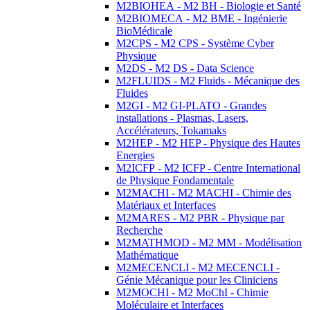
M2BIOHEA - M2 BH - Biologie et Santé
M2BIOMECA - M2 BME - Ingénierie
BioMédicale
M2CPS - M2 CPS - Système Cyber
Physique
M2DS - M2 DS - Data Science
M2FLUIDS - M2 Fluids - Mécanique des
Fluides
M2GI - M2 GI-PLATO - Grandes
installations - Plasmas, Lasers,
Accélérateurs, Tokamaks
M2HEP - M2 HEP - Physique des Hautes
Energies
M2ICFP - M2 ICFP - Centre International
de Physique Fondamentale
M2MACHI - M2 MACHI - Chimie des
Matériaux et Interfaces
M2MARES - M2 PBR - Physique par
Recherche
M2MATHMOD - M2 MM - Modélisation
Mathématique
M2MECENCLI - M2 MECENCLI -
Génie Mécanique pour les Cliniciens
M2MOCHI - M2 MoChI - Chimie
Moléculaire et Interfaces