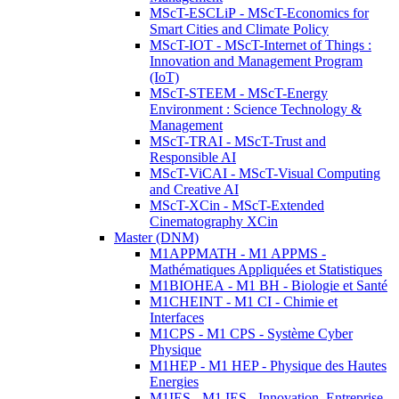
MScT-ESCLiP - MScT-Economics for
Smart Cities and Climate Policy
MScT-IOT - MScT-Internet of Things :
Innovation and Management Program
(IoT)
MScT-STEEM - MScT-Energy
Environment : Science Technology &
Management
MScT-TRAI - MScT-Trust and
Responsible AI
MScT-ViCAI - MScT-Visual Computing
and Creative AI
MScT-XCin - MScT-Extended
Cinematography XCin
Master (DNM)
M1APPMATH - M1 APPMS -
Mathématiques Appliquées et Statistiques
M1BIOHEA - M1 BH - Biologie et Santé
M1CHEINT - M1 CI - Chimie et
Interfaces
M1CPS - M1 CPS - Système Cyber
Physique
M1HEP - M1 HEP - Physique des Hautes
Energies
M1IES - M1 IES - Innovation, Entreprise