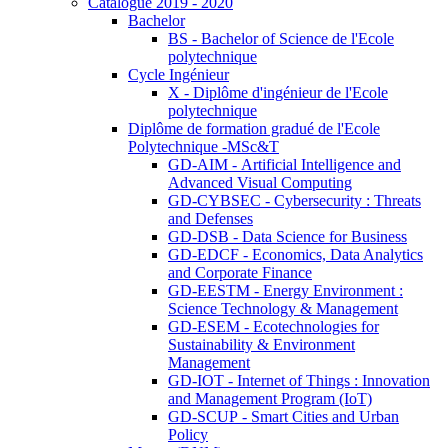
Catalogue 2019 - 2020
Bachelor
BS - Bachelor of Science de l'Ecole
polytechnique
Cycle Ingénieur
X - Diplôme d'ingénieur de l'Ecole
polytechnique
Diplôme de formation gradué de l'Ecole
Polytechnique -MSc&T
GD-AIM - Artificial Intelligence and
Advanced Visual Computing
GD-CYBSEC - Cybersecurity : Threats
and Defenses
GD-DSB - Data Science for Business
GD-EDCF - Economics, Data Analytics
and Corporate Finance
GD-EESTM - Energy Environment :
Science Technology & Management
GD-ESEM - Ecotechnologies for
Sustainability & Environment
Management
GD-IOT - Internet of Things : Innovation
and Management Program (IoT)
GD-SCUP - Smart Cities and Urban
Policy