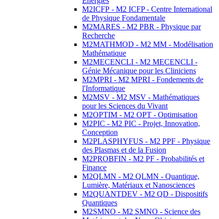
Energies
M2ICFP - M2 ICFP - Centre International
de Physique Fondamentale
M2MARES - M2 PBR - Physique par
Recherche
M2MATHMOD - M2 MM - Modélisation
Mathématique
M2MECENCLI - M2 MECENCLI -
Génie Mécanique pour les Cliniciens
M2MPRI - M2 MPRI - Fondements de
l'Informatique
M2MSV - M2 MSV - Mathématiques
pour les Sciences du Vivant
M2OPTIM - M2 OPT - Optimisation
M2PIC - M2 PIC - Projet, Innovation,
Conception
M2PLASPHYFUS - M2 PPF - Physique
des Plasmas et de la Fusion
M2PROBFIN - M2 PF - Probabilités et
Finance
M2QLMN - M2 QLMN - Quantique,
Lumière, Matériaux et Nanosciences
M2QUANTDEV - M2 QD - Dispositifs
Quantiques
M2SMNO - M2 SMNO - Science des