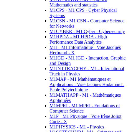
Mathematics and statistics
M1CPS - M1 CPS - Cyber Physical
Systems
M1CSN - M1 CSN - Computer Science
for Networks
M1CYBER - M1 Cyber - Cybersecurity
M1HPDA - M1 HPDA - High
Performance Data Analytics
M1I - M1 Informatique - Voie Jacques
Herbrand - X
M1IGD - M1 IGD - Interaction, Graphic
and Design
M1INTTRACPHY - M1 - International
Track in Physics
M1MAP - M1 Mathématiques et
Applications - Voie Jacques Hadamard -
École Polytechnique
M1MATHAPP - M1 - Mathématiques
Appliquées
M1MPRI - M1 MPRI - Foudations of
Computer Science
M1P - M1 Physique - Voie Irène Joliot
Curie - X
M1PHYSICS - M1 - Physics