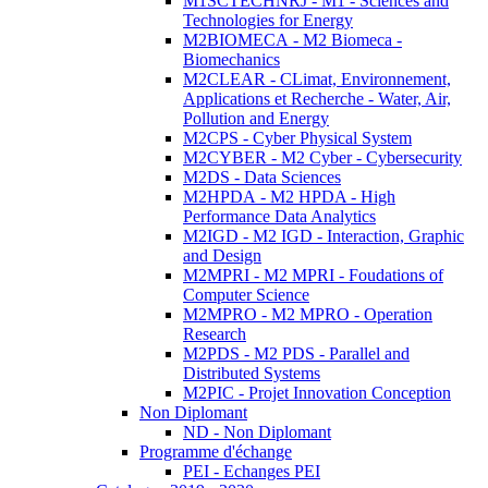
M1SCTECHNRJ - M1 - Sciences and
Technologies for Energy
M2BIOMECA - M2 Biomeca -
Biomechanics
M2CLEAR - CLimat, Environnement,
Applications et Recherche - Water, Air,
Pollution and Energy
M2CPS - Cyber Physical System
M2CYBER - M2 Cyber - Cybersecurity
M2DS - Data Sciences
M2HPDA - M2 HPDA - High
Performance Data Analytics
M2IGD - M2 IGD - Interaction, Graphic
and Design
M2MPRI - M2 MPRI - Foudations of
Computer Science
M2MPRO - M2 MPRO - Operation
Research
M2PDS - M2 PDS - Parallel and
Distributed Systems
M2PIC - Projet Innovation Conception
Non Diplomant
ND - Non Diplomant
Programme d'échange
PEI - Echanges PEI