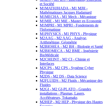
et Société
M1MATHJHADA - M1 MJH -
Mathématiques Jacques Hadamard
M1MECHA - M1 Mech - Mécanique
M1MIE - M1 MiE - Master en Economie
M1MPRI - M1 MPRI - Fondements de
l'Informatique
M1PHYSICS - M1 PHYS - Physique
M2AAG - M2 AAG - Analyse,
Arithmétique, Géométrie
M2BIOHEA - M2 BH - Biologie et Santé
M2BIOMECA - M2 BME - Ingénierie
BioMédicale
M2CHEINT - M2 CI - Chimie et
Interfaces
M2CPS - M2 CPS - Système Cyber
Physique
M2DS - M2 DS - Data Science
M2FLUIDS - M2 Fluids - Mécanique des
Fluides
M2GI - M2 GI-PLATO - Grandes
installations - Plasmas, Lasers,
Accélérateurs, Tokamaks
M2HEP - M2 HEP - Physique des Hautes