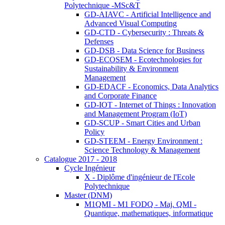
Polytechnique -MSc&T
GD-AIAVC - Artificial Intelligence and
Advanced Visual Computing
GD-CTD - Cybersecurity : Threats &
Defenses
GD-DSB - Data Science for Business
GD-ECOSEM - Ecotechnologies for
Sustainability & Environment
Management
GD-EDACF - Economics, Data Analytics
and Corporate Finance
GD-IOT - Internet of Things : Innovation
and Management Program (IoT)
GD-SCUP - Smart Cities and Urban
Policy
GD-STEEM - Energy Environment :
Science Technology & Management
Catalogue 2017 - 2018
Cycle Ingénieur
X - Diplôme d'ingénieur de l'Ecole
Polytechnique
Master (DNM)
M1QMI - M1 FODQ - Maj. QMI -
Quantique, mathematiques, informatique