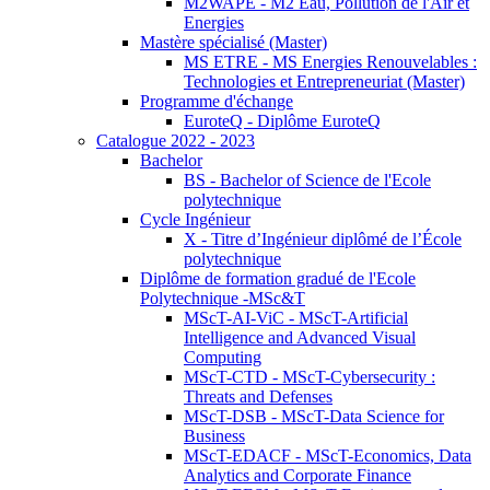
M2WAPE - M2 Eau, Pollution de l'Air et
Energies
Mastère spécialisé (Master)
MS ETRE - MS Energies Renouvelables :
Technologies et Entrepreneuriat (Master)
Programme d'échange
EuroteQ - Diplôme EuroteQ
Catalogue 2022 - 2023
Bachelor
BS - Bachelor of Science de l'Ecole
polytechnique
Cycle Ingénieur
X - Titre d’Ingénieur diplômé de l’École
polytechnique
Diplôme de formation gradué de l'Ecole
Polytechnique -MSc&T
MScT-AI-ViC - MScT-Artificial
Intelligence and Advanced Visual
Computing
MScT-CTD - MScT-Cybersecurity :
Threats and Defenses
MScT-DSB - MScT-Data Science for
Business
MScT-EDACF - MScT-Economics, Data
Analytics and Corporate Finance