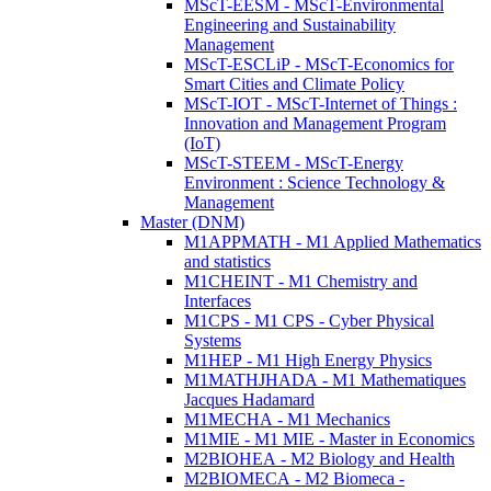
MScT-EESM - MScT-Environmental
Engineering and Sustainability
Management
MScT-ESCLiP - MScT-Economics for
Smart Cities and Climate Policy
MScT-IOT - MScT-Internet of Things :
Innovation and Management Program
(IoT)
MScT-STEEM - MScT-Energy
Environment : Science Technology &
Management
Master (DNM)
M1APPMATH - M1 Applied Mathematics
and statistics
M1CHEINT - M1 Chemistry and
Interfaces
M1CPS - M1 CPS - Cyber Physical
Systems
M1HEP - M1 High Energy Physics
M1MATHJHADA - M1 Mathematiques
Jacques Hadamard
M1MECHA - M1 Mechanics
M1MIE - M1 MIE - Master in Economics
M2BIOHEA - M2 Biology and Health
M2BIOMECA - M2 Biomeca -