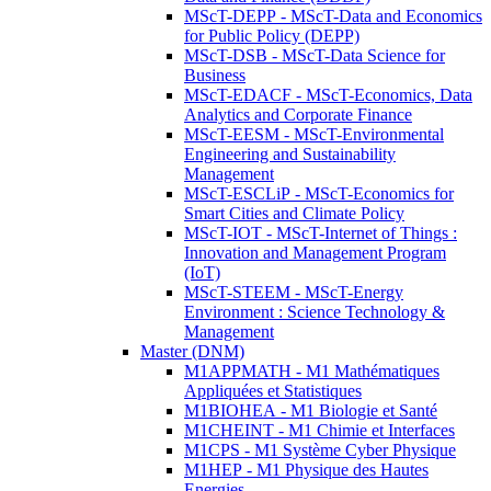
MScT-DEPP - MScT-Data and Economics
for Public Policy (DEPP)
MScT-DSB - MScT-Data Science for
Business
MScT-EDACF - MScT-Economics, Data
Analytics and Corporate Finance
MScT-EESM - MScT-Environmental
Engineering and Sustainability
Management
MScT-ESCLiP - MScT-Economics for
Smart Cities and Climate Policy
MScT-IOT - MScT-Internet of Things :
Innovation and Management Program
(IoT)
MScT-STEEM - MScT-Energy
Environment : Science Technology &
Management
Master (DNM)
M1APPMATH - M1 Mathématiques
Appliquées et Statistiques
M1BIOHEA - M1 Biologie et Santé
M1CHEINT - M1 Chimie et Interfaces
M1CPS - M1 Système Cyber Physique
M1HEP - M1 Physique des Hautes
Energies