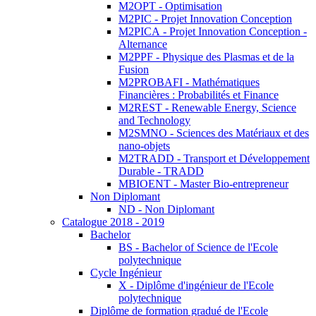
M2OPT - Optimisation
M2PIC - Projet Innovation Conception
M2PICA - Projet Innovation Conception -
Alternance
M2PPF - Physique des Plasmas et de la
Fusion
M2PROBAFI - Mathématiques
Financières : Probabilités et Finance
M2REST - Renewable Energy, Science
and Technology
M2SMNO - Sciences des Matériaux et des
nano-objets
M2TRADD - Transport et Développement
Durable - TRADD
MBIOENT - Master Bio-entrepreneur
Non Diplomant
ND - Non Diplomant
Catalogue 2018 - 2019
Bachelor
BS - Bachelor of Science de l'Ecole
polytechnique
Cycle Ingénieur
X - Diplôme d'ingénieur de l'Ecole
polytechnique
Diplôme de formation gradué de l'Ecole