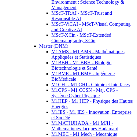
Environment : Science Technology &
Management
MScT-TRAI - MScT-Trust and
Responsible AI
MScT-ViCAI - MScT-Visual Computing
and Creative AI
MScT-XCin - MScT-Extended
Cinematography XCin
Master (DNM)
M1AMS - M1 AMS - Mathématiques
Appliquées et Statistiques
M1BBH - M1 BBH - Biologie,
Biotechnologie et Santé
M1BME - M1 BME - Ingénierie
BioMédicale
M1CHI - M1 CHI - Chimie et Interfaces
M1CPS - M1 CCSN - Maj. CPS -
Système Cyber Physique
M1HEP - M1 HEP - Physique des Hautes
Energies
M1IES - M1 IES - Innovation, Entreprise
et Société
M1MATHJHADA - M1 MJH -
Mathematiques Jacques Hadamard
M1MEC - M1 Mech - Mecanique