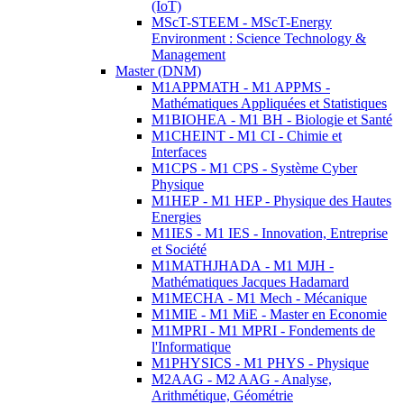
(IoT)
MScT-STEEM - MScT-Energy
Environment : Science Technology &
Management
Master (DNM)
M1APPMATH - M1 APPMS -
Mathématiques Appliquées et Statistiques
M1BIOHEA - M1 BH - Biologie et Santé
M1CHEINT - M1 CI - Chimie et
Interfaces
M1CPS - M1 CPS - Système Cyber
Physique
M1HEP - M1 HEP - Physique des Hautes
Energies
M1IES - M1 IES - Innovation, Entreprise
et Société
M1MATHJHADA - M1 MJH -
Mathématiques Jacques Hadamard
M1MECHA - M1 Mech - Mécanique
M1MIE - M1 MiE - Master en Economie
M1MPRI - M1 MPRI - Fondements de
l'Informatique
M1PHYSICS - M1 PHYS - Physique
M2AAG - M2 AAG - Analyse,
Arithmétique, Géométrie