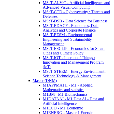
MScT-AI-ViC - Artificial Intelligence and
Advanced Visual Computing
MScT-CTD - Cybersecurity : Threats and
Defenses
MScT-DSB - Data Science for Business
MScT-EDACF - Economics, Data
Analytics and Corporate Finance
MScT-EESM - Environmental
Engineering and Sustainability
Management
MScT-ESCLiP - Economics for Smart
Cities and Climate Policy
MScT-IOT - Internet of Things :
Innovation and Management Program
(IoT)
MScT-STEEM - Energy Environment :
Science Technology & Management
Master (DNM)
M1APPMATH - M1 - Applied
Mathematics and statistics
M1BM - M1 Biomechanics
M1DATAAI - M1 Data AI - Data and
Artificial Intelligence
M1ECO - M1 Economie
M1ENERG - Master 1 Énergie