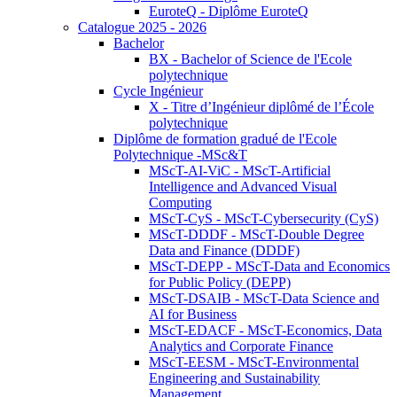
EuroteQ - Diplôme EuroteQ
Catalogue 2025 - 2026
Bachelor
BX - Bachelor of Science de l'Ecole
polytechnique
Cycle Ingénieur
X - Titre d’Ingénieur diplômé de l’École
polytechnique
Diplôme de formation gradué de l'Ecole
Polytechnique -MSc&T
MScT-AI-ViC - MScT-Artificial
Intelligence and Advanced Visual
Computing
MScT-CyS - MScT-Cybersecurity (CyS)
MScT-DDDF - MScT-Double Degree
Data and Finance (DDDF)
MScT-DEPP - MScT-Data and Economics
for Public Policy (DEPP)
MScT-DSAIB - MScT-Data Science and
AI for Business
MScT-EDACF - MScT-Economics, Data
Analytics and Corporate Finance
MScT-EESM - MScT-Environmental
Engineering and Sustainability
Management