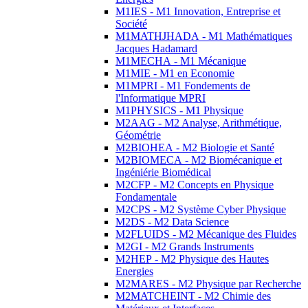
M1IES - M1 Innovation, Entreprise et
Société
M1MATHJHADA - M1 Mathématiques
Jacques Hadamard
M1MECHA - M1 Mécanique
M1MIE - M1 en Economie
M1MPRI - M1 Fondements de
l'Informatique MPRI
M1PHYSICS - M1 Physique
M2AAG - M2 Analyse, Arithmétique,
Géométrie
M2BIOHEA - M2 Biologie et Santé
M2BIOMECA - M2 Biomécanique et
Ingéniérie Biomédical
M2CFP - M2 Concepts en Physique
Fondamentale
M2CPS - M2 Système Cyber Physique
M2DS - M2 Data Science
M2FLUIDS - M2 Mécanique des Fluides
M2GI - M2 Grands Instruments
M2HEP - M2 Physique des Hautes
Energies
M2MARES - M2 Physique par Recherche
M2MATCHEINT - M2 Chimie des