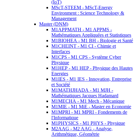
(IoT)
MScT-STEEM - MScT-Energy
Environment : Science Technology &
Management
Master (DNM)
M1APPMATH - M1 APPMS -
Mathématiques Appliquées et Statistiques
M1BIOHEA - M1 BH - Biologie et Santé
M1CHEINT - M1 CI - Chimie et
Interfaces
M1CPS - M1 CPS - Système Cyber
Physique
M1HEP - M1 HEP - Physique des Hautes
Energies
M1IES - M1 IES - Innovation, Entreprise
et Société
M1MATHJHADA - M1 MJH -
Mathématiques Jacques Hadamard
M1MECHA - M1 Mech - Mécanique
M1MIE - M1 MiE - Master en Economie
M1MPRI - M1 MPRI - Fondements de
l'Informatique
M1PHYSICS - M1 PHYS - Physique
M2AAG - M2 AAG - Analyse,
Arithmétique, Géométrie