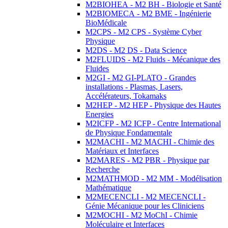
M2BIOHEA - M2 BH - Biologie et Santé
M2BIOMECA - M2 BME - Ingénierie
BioMédicale
M2CPS - M2 CPS - Système Cyber
Physique
M2DS - M2 DS - Data Science
M2FLUIDS - M2 Fluids - Mécanique des
Fluides
M2GI - M2 GI-PLATO - Grandes
installations - Plasmas, Lasers,
Accélérateurs, Tokamaks
M2HEP - M2 HEP - Physique des Hautes
Energies
M2ICFP - M2 ICFP - Centre International
de Physique Fondamentale
M2MACHI - M2 MACHI - Chimie des
Matériaux et Interfaces
M2MARES - M2 PBR - Physique par
Recherche
M2MATHMOD - M2 MM - Modélisation
Mathématique
M2MECENCLI - M2 MECENCLI -
Génie Mécanique pour les Cliniciens
M2MOCHI - M2 MoChI - Chimie
Moléculaire et Interfaces