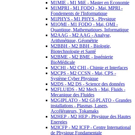
M1MIE - M1 MiE - Master en Economie
M1MPRI - M1 FODQ - Maj. MPRI -
Fondements de l'Informatique
M1PHYS - M1 PHYS - Physique
M1QMI - M1 FODQ - Maj. QMI -
Quantique, Mathematiques, Informatique
M2AAG - M2 AAG - Analyse,
Arithmétique, Géométrie
M2BBH - M2 BBH - Biologie,
Biotechnologie et Santé
M2BME - M2 BME - Ingénierie
BioMédicale
M2CHI - M2 CHI - Chimie et Interfaces
M2CPS - M2 CCSN - Maj. CPS -
Système Cyber Physique
M2DS - M2 DS - Science des données
M2FLUIDS - M2 Mech - Maj. Fluids -
Mecanique des Fluides
M2GIPLATO - M2 GI-PLATO - Grandes
installations - Plasmas, Lasers,
Accélérateurs, Tokamaks
M2HEP - M2 HEP - Physique des Hautes
Energies
M2ICFP - M2 ICFP - Centre International
de Physique Fondamentale