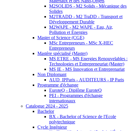
Matériaux et des Nano-Objets
M2SOLIDS - M2 Solids - Mécanique des
Solides
M2TRADD - M2 TraDD - Transport et
Développement Durable
M2WAPE - M2 WAPE - Eau, Air,
Pollution et Énergies
Master of Science (CGE)
MSc Entrepreneurs - MSc X-HEC
Entrepreneurs
Mastère spécialisé (Master)
MS ETRE - MS Energies Renouvelables :
Technologies et Entrepreneuriat (Master)
MS IE - MS Innovation et Entreprenariat
Non Diplomant
AUD_IPParis - AUDITEURS - IP Paris
Programme d'échange
EuroteQ - Diplôme EuroteQ
PEI - Programmes d'échange
internationaux
Catalogue 2024 - 2025
Bachelor
BX - Bachelor of Science de l'Ecole
polytechnique
Cycle Ingénieur