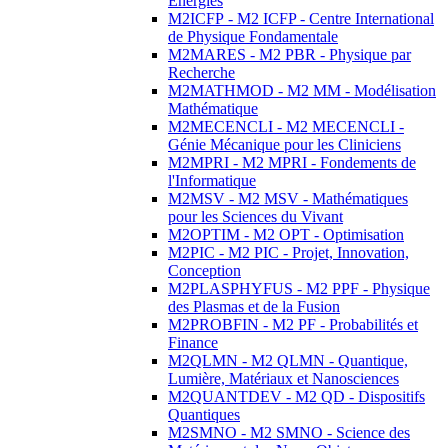
Energies
M2ICFP - M2 ICFP - Centre International
de Physique Fondamentale
M2MARES - M2 PBR - Physique par
Recherche
M2MATHMOD - M2 MM - Modélisation
Mathématique
M2MECENCLI - M2 MECENCLI -
Génie Mécanique pour les Cliniciens
M2MPRI - M2 MPRI - Fondements de
l'Informatique
M2MSV - M2 MSV - Mathématiques
pour les Sciences du Vivant
M2OPTIM - M2 OPT - Optimisation
M2PIC - M2 PIC - Projet, Innovation,
Conception
M2PLASPHYFUS - M2 PPF - Physique
des Plasmas et de la Fusion
M2PROBFIN - M2 PF - Probabilités et
Finance
M2QLMN - M2 QLMN - Quantique,
Lumière, Matériaux et Nanosciences
M2QUANTDEV - M2 QD - Dispositifs
Quantiques
M2SMNO - M2 SMNO - Science des