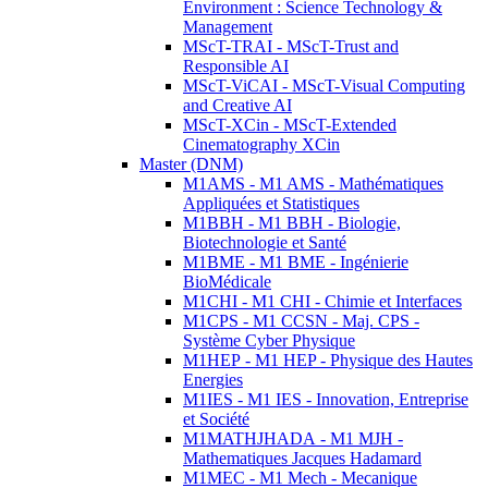
Environment : Science Technology &
Management
MScT-TRAI - MScT-Trust and
Responsible AI
MScT-ViCAI - MScT-Visual Computing
and Creative AI
MScT-XCin - MScT-Extended
Cinematography XCin
Master (DNM)
M1AMS - M1 AMS - Mathématiques
Appliquées et Statistiques
M1BBH - M1 BBH - Biologie,
Biotechnologie et Santé
M1BME - M1 BME - Ingénierie
BioMédicale
M1CHI - M1 CHI - Chimie et Interfaces
M1CPS - M1 CCSN - Maj. CPS -
Système Cyber Physique
M1HEP - M1 HEP - Physique des Hautes
Energies
M1IES - M1 IES - Innovation, Entreprise
et Société
M1MATHJHADA - M1 MJH -
Mathematiques Jacques Hadamard
M1MEC - M1 Mech - Mecanique