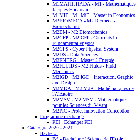
M1MATHJHADA - M1 - Mathematiques
Jacques Hadamard
M1MIE - M1 MiE - Master in Economics
M2BIOMECA - M2 Biomeca -
Biomechanics
M2BM - M2 Biomechanics
M2CFP - M2 CFP - Concepts in
Fundamental Physics
M2CPS - Cyber Physical System
M2DS - Data Sciences
M2ENERG - Master 2 Énergie
M2FLUIDS - M2 Fluids - Fluid
Mechanics
M2IGD - M2 IGD - Interaction, Graphic
and Design
M2MDA - M2 MdA - Mathématiques de
l'Aléatoire
M2MSV - M2 MSV - Mathématiques
pour les Sciences du Vivant
M2PIC - Projet Innovation Conception
Programme d'échange
PEI - Echanges PEI
Catalogue 2020 - 2021
Bachelor
BS - Bachelor of Science de l'Ecole