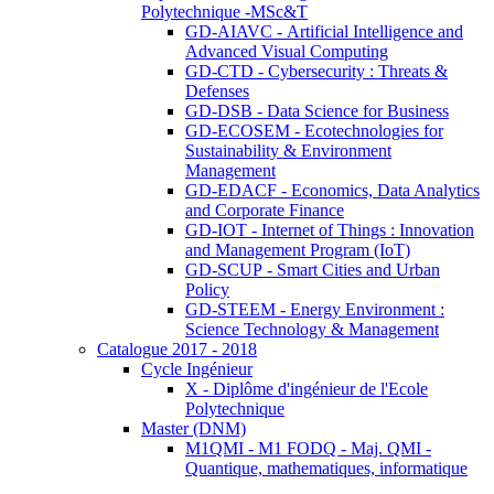
Polytechnique -MSc&T
GD-AIAVC - Artificial Intelligence and
Advanced Visual Computing
GD-CTD - Cybersecurity : Threats &
Defenses
GD-DSB - Data Science for Business
GD-ECOSEM - Ecotechnologies for
Sustainability & Environment
Management
GD-EDACF - Economics, Data Analytics
and Corporate Finance
GD-IOT - Internet of Things : Innovation
and Management Program (IoT)
GD-SCUP - Smart Cities and Urban
Policy
GD-STEEM - Energy Environment :
Science Technology & Management
Catalogue 2017 - 2018
Cycle Ingénieur
X - Diplôme d'ingénieur de l'Ecole
Polytechnique
Master (DNM)
M1QMI - M1 FODQ - Maj. QMI -
Quantique, mathematiques, informatique