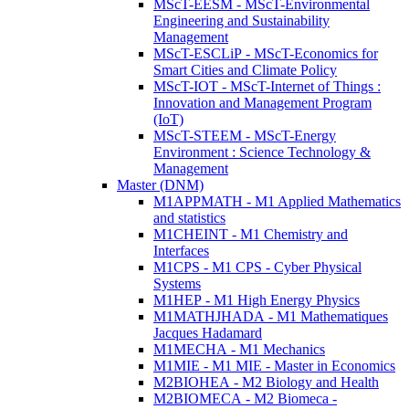
MScT-EESM - MScT-Environmental
Engineering and Sustainability
Management
MScT-ESCLiP - MScT-Economics for
Smart Cities and Climate Policy
MScT-IOT - MScT-Internet of Things :
Innovation and Management Program
(IoT)
MScT-STEEM - MScT-Energy
Environment : Science Technology &
Management
Master (DNM)
M1APPMATH - M1 Applied Mathematics
and statistics
M1CHEINT - M1 Chemistry and
Interfaces
M1CPS - M1 CPS - Cyber Physical
Systems
M1HEP - M1 High Energy Physics
M1MATHJHADA - M1 Mathematiques
Jacques Hadamard
M1MECHA - M1 Mechanics
M1MIE - M1 MIE - Master in Economics
M2BIOHEA - M2 Biology and Health
M2BIOMECA - M2 Biomeca -