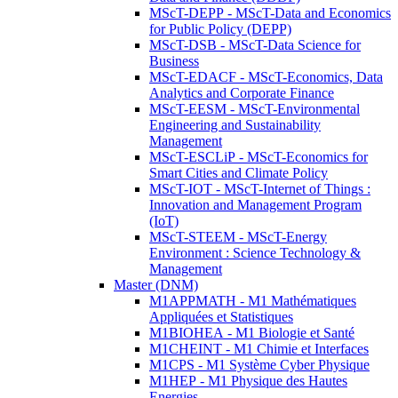
MScT-DEPP - MScT-Data and Economics
for Public Policy (DEPP)
MScT-DSB - MScT-Data Science for
Business
MScT-EDACF - MScT-Economics, Data
Analytics and Corporate Finance
MScT-EESM - MScT-Environmental
Engineering and Sustainability
Management
MScT-ESCLiP - MScT-Economics for
Smart Cities and Climate Policy
MScT-IOT - MScT-Internet of Things :
Innovation and Management Program
(IoT)
MScT-STEEM - MScT-Energy
Environment : Science Technology &
Management
Master (DNM)
M1APPMATH - M1 Mathématiques
Appliquées et Statistiques
M1BIOHEA - M1 Biologie et Santé
M1CHEINT - M1 Chimie et Interfaces
M1CPS - M1 Système Cyber Physique
M1HEP - M1 Physique des Hautes
Energies