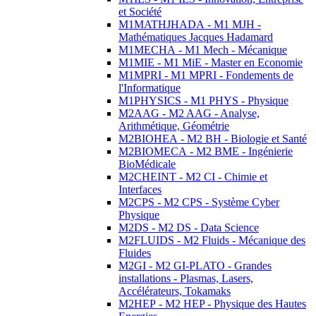
et Société
M1MATHJHADA - M1 MJH -
Mathématiques Jacques Hadamard
M1MECHA - M1 Mech - Mécanique
M1MIE - M1 MiE - Master en Economie
M1MPRI - M1 MPRI - Fondements de
l'Informatique
M1PHYSICS - M1 PHYS - Physique
M2AAG - M2 AAG - Analyse,
Arithmétique, Géométrie
M2BIOHEA - M2 BH - Biologie et Santé
M2BIOMECA - M2 BME - Ingénierie
BioMédicale
M2CHEINT - M2 CI - Chimie et
Interfaces
M2CPS - M2 CPS - Système Cyber
Physique
M2DS - M2 DS - Data Science
M2FLUIDS - M2 Fluids - Mécanique des
Fluides
M2GI - M2 GI-PLATO - Grandes
installations - Plasmas, Lasers,
Accélérateurs, Tokamaks
M2HEP - M2 HEP - Physique des Hautes