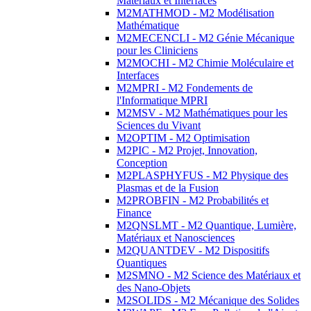
Matériaux et Interfaces
M2MATHMOD - M2 Modélisation
Mathématique
M2MECENCLI - M2 Génie Mécanique
pour les Cliniciens
M2MOCHI - M2 Chimie Moléculaire et
Interfaces
M2MPRI - M2 Fondements de
l'Informatique MPRI
M2MSV - M2 Mathématiques pour les
Sciences du Vivant
M2OPTIM - M2 Optimisation
M2PIC - M2 Projet, Innovation,
Conception
M2PLASPHYFUS - M2 Physique des
Plasmas et de la Fusion
M2PROBFIN - M2 Probabilités et
Finance
M2QNSLMT - M2 Quantique, Lumière,
Matériaux et Nanosciences
M2QUANTDEV - M2 Dispositifs
Quantiques
M2SMNO - M2 Science des Matériaux et
des Nano-Objets
M2SOLIDS - M2 Mécanique des Solides