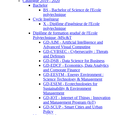
Catalogue 2019 - 2020
Bachelor
BS - Bachelor of Science de l'Ecole
polytechnique
Cycle Ingénieur
X - Diplôme d'ingénieur de l'Ecole
polytechnique
Diplôme de formation gradué de l'Ecole
Polytechnique -MSc&T
GD-AIM - Artificial Intelligence and
Advanced Visual Computing
GD-CYBSEC - Cybersecurity : Threats
and Defenses
GD-DSB - Data Science for Business
GD-EDCF - Economics, Data Analytics
and Corporate Finance
GD-EESTM - Energy Environment :
Science Technology & Management
GD-ESEM - Ecotechnologies for
Sustainability & Environment
Management
GD-IOT - Internet of Things : Innovation
and Management Program (IoT)
GD-SCUP - Smart Cities and Urban
Policy