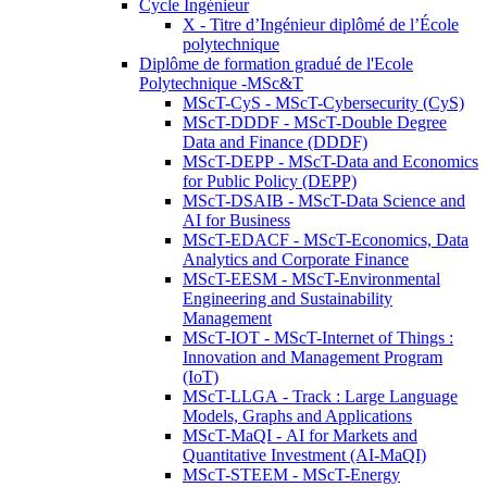
Cycle Ingénieur
X - Titre d’Ingénieur diplômé de l’École
polytechnique
Diplôme de formation gradué de l'Ecole
Polytechnique -MSc&T
MScT-CyS - MScT-Cybersecurity (CyS)
MScT-DDDF - MScT-Double Degree
Data and Finance (DDDF)
MScT-DEPP - MScT-Data and Economics
for Public Policy (DEPP)
MScT-DSAIB - MScT-Data Science and
AI for Business
MScT-EDACF - MScT-Economics, Data
Analytics and Corporate Finance
MScT-EESM - MScT-Environmental
Engineering and Sustainability
Management
MScT-IOT - MScT-Internet of Things :
Innovation and Management Program
(IoT)
MScT-LLGA - Track : Large Language
Models, Graphs and Applications
MScT-MaQI - AI for Markets and
Quantitative Investment (AI-MaQI)
MScT-STEEM - MScT-Energy