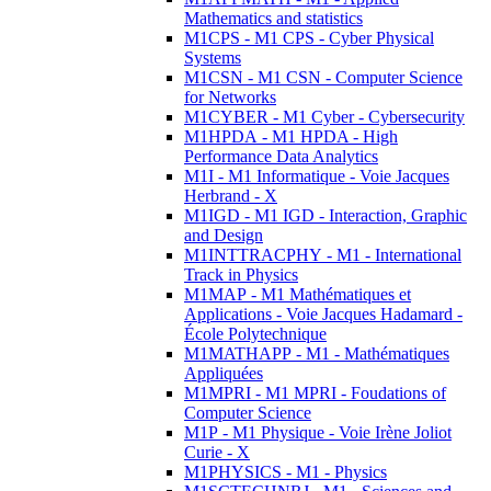
Mathematics and statistics
M1CPS - M1 CPS - Cyber Physical
Systems
M1CSN - M1 CSN - Computer Science
for Networks
M1CYBER - M1 Cyber - Cybersecurity
M1HPDA - M1 HPDA - High
Performance Data Analytics
M1I - M1 Informatique - Voie Jacques
Herbrand - X
M1IGD - M1 IGD - Interaction, Graphic
and Design
M1INTTRACPHY - M1 - International
Track in Physics
M1MAP - M1 Mathématiques et
Applications - Voie Jacques Hadamard -
École Polytechnique
M1MATHAPP - M1 - Mathématiques
Appliquées
M1MPRI - M1 MPRI - Foudations of
Computer Science
M1P - M1 Physique - Voie Irène Joliot
Curie - X
M1PHYSICS - M1 - Physics