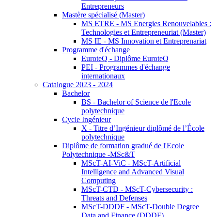
Entrepreneurs
Mastère spécialisé (Master)
MS ETRE - MS Energies Renouvelables :
Technologies et Entrepreneuriat (Master)
MS IE - MS Innovation et Entreprenariat
Programme d'échange
EuroteQ - Diplôme EuroteQ
PEI - Programmes d'échange
internationaux
Catalogue 2023 - 2024
Bachelor
BS - Bachelor of Science de l'Ecole
polytechnique
Cycle Ingénieur
X - Titre d’Ingénieur diplômé de l’École
polytechnique
Diplôme de formation gradué de l'Ecole
Polytechnique -MSc&T
MScT-AI-ViC - MScT-Artificial
Intelligence and Advanced Visual
Computing
MScT-CTD - MScT-Cybersecurity :
Threats and Defenses
MScT-DDDF - MScT-Double Degree
Data and Finance (DDDF)