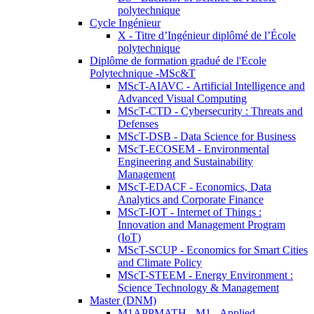
polytechnique
Cycle Ingénieur
X - Titre d’Ingénieur diplômé de l’École
polytechnique
Diplôme de formation gradué de l'Ecole
Polytechnique -MSc&T
MScT-AIAVC - Artificial Intelligence and
Advanced Visual Computing
MScT-CTD - Cybersecurity : Threats and
Defenses
MScT-DSB - Data Science for Business
MScT-ECOSEM - Environmental
Engineering and Sustainability
Management
MScT-EDACF - Economics, Data
Analytics and Corporate Finance
MScT-IOT - Internet of Things :
Innovation and Management Program
(IoT)
MScT-SCUP - Economics for Smart Cities
and Climate Policy
MScT-STEEM - Energy Environment :
Science Technology & Management
Master (DNM)
M1APPMATH - M1 - Applied