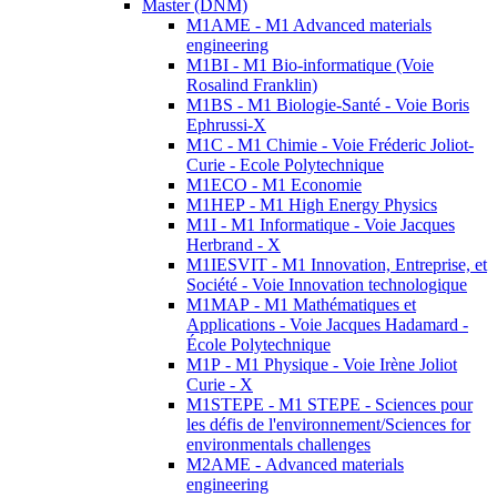
Master (DNM)
M1AME - M1 Advanced materials
engineering
M1BI - M1 Bio-informatique (Voie
Rosalind Franklin)
M1BS - M1 Biologie-Santé - Voie Boris
Ephrussi-X
M1C - M1 Chimie - Voie Fréderic Joliot-
Curie - Ecole Polytechnique
M1ECO - M1 Economie
M1HEP - M1 High Energy Physics
M1I - M1 Informatique - Voie Jacques
Herbrand - X
M1IESVIT - M1 Innovation, Entreprise, et
Société - Voie Innovation technologique
M1MAP - M1 Mathématiques et
Applications - Voie Jacques Hadamard -
École Polytechnique
M1P - M1 Physique - Voie Irène Joliot
Curie - X
M1STEPE - M1 STEPE - Sciences pour
les défis de l'environnement/Sciences for
environmentals challenges
M2AME - Advanced materials
engineering