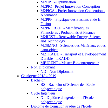
M2OPT - Optimisation
M2PIC - Projet Innovation Conception
M2PICA - Projet Innovation Conception -
Alternance
M2PPF - Physique des Plasmas et de la
Fusion
M2PROBAFI - Mathématiques
Financières : Probabilités et Finance
M2REST - Renewable Energy, Science
and Technology
M2SMNO - Sciences des Matériaux et des
nano-objets
M2TRADD - Transport et Développement
Durable - TRADD
MBIOENT - Master Bio-entrepreneur
Non Diplomant
ND - Non Diplomant
Catalogue 2018 - 2019
Bachelor
BS - Bachelor of Science de l'Ecole
polytechnique
Cycle Ingénieur
X - Diplôme d'ingénieur de l'Ecole
polytechnique
Diplôme de formation gradué de l'Ecole