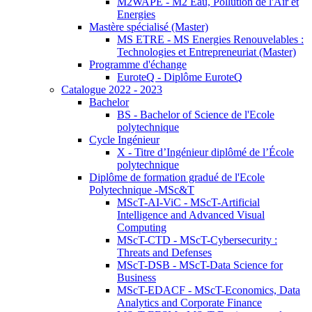
M2WAPE - M2 Eau, Pollution de l'Air et
Energies
Mastère spécialisé (Master)
MS ETRE - MS Energies Renouvelables :
Technologies et Entrepreneuriat (Master)
Programme d'échange
EuroteQ - Diplôme EuroteQ
Catalogue 2022 - 2023
Bachelor
BS - Bachelor of Science de l'Ecole
polytechnique
Cycle Ingénieur
X - Titre d’Ingénieur diplômé de l’École
polytechnique
Diplôme de formation gradué de l'Ecole
Polytechnique -MSc&T
MScT-AI-ViC - MScT-Artificial
Intelligence and Advanced Visual
Computing
MScT-CTD - MScT-Cybersecurity :
Threats and Defenses
MScT-DSB - MScT-Data Science for
Business
MScT-EDACF - MScT-Economics, Data
Analytics and Corporate Finance