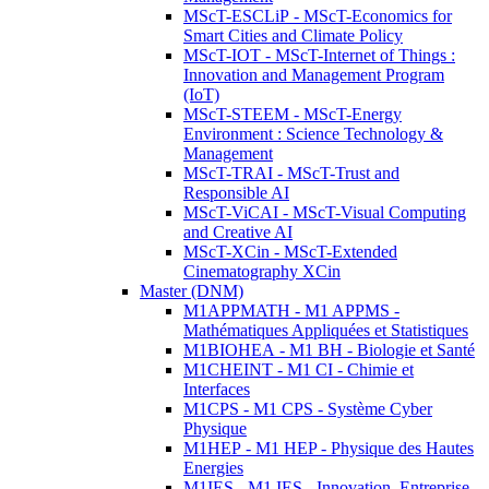
MScT-ESCLiP - MScT-Economics for
Smart Cities and Climate Policy
MScT-IOT - MScT-Internet of Things :
Innovation and Management Program
(IoT)
MScT-STEEM - MScT-Energy
Environment : Science Technology &
Management
MScT-TRAI - MScT-Trust and
Responsible AI
MScT-ViCAI - MScT-Visual Computing
and Creative AI
MScT-XCin - MScT-Extended
Cinematography XCin
Master (DNM)
M1APPMATH - M1 APPMS -
Mathématiques Appliquées et Statistiques
M1BIOHEA - M1 BH - Biologie et Santé
M1CHEINT - M1 CI - Chimie et
Interfaces
M1CPS - M1 CPS - Système Cyber
Physique
M1HEP - M1 HEP - Physique des Hautes
Energies
M1IES - M1 IES - Innovation, Entreprise