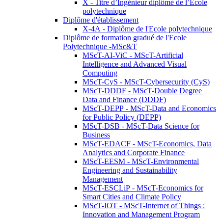
X - Titre d’Ingénieur diplômé de l’École
polytechnique
Diplôme d'établissement
X-4A - Diplôme de l'Ecole polytechnique
Diplôme de formation gradué de l'Ecole
Polytechnique -MSc&T
MScT-AI-ViC - MScT-Artificial
Intelligence and Advanced Visual
Computing
MScT-CyS - MScT-Cybersecurity (CyS)
MScT-DDDF - MScT-Double Degree
Data and Finance (DDDF)
MScT-DEPP - MScT-Data and Economics
for Public Policy (DEPP)
MScT-DSB - MScT-Data Science for
Business
MScT-EDACF - MScT-Economics, Data
Analytics and Corporate Finance
MScT-EESM - MScT-Environmental
Engineering and Sustainability
Management
MScT-ESCLiP - MScT-Economics for
Smart Cities and Climate Policy
MScT-IOT - MScT-Internet of Things :
Innovation and Management Program