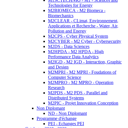
M1SCTECHNRJ - M1 - Sciences and
Technologies for Energy
M2BIOMECA - M2 Biomeca -
Biomechanics
M2CLEAR - CLimat, Environnement,
Applications et Recherche - Water, Air,
Pollution and Energy
M2CPS - Cyber Physical System
M2CYBER - M2 Cyber - Cybersecurity
M2DS - Data Sciences
M2HPDA - M2 HPDA - High
Performance Data Analytics
M2IGD - M2 IGD - Interaction, Graphic
and Design
M2MPRI - M2 MPRI - Foudations of
Computer Science
M2MPRO - M2 MPRO - Operation
Research
M2PDS - M2 PDS - Parallel and
Distributed Systems
M2PIC - Projet Innovation Conception
Non Diplomant
ND - Non Diplomant
Programme d'échange
PEI - Echanges PEI