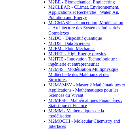
M2BE - Biomechanical Engineering
M2CLEAR - CLimat, Environnement,
Applications et Recherche - Water, Air,
Pollution and Energy
M2CMASIC - Conception, Modélisation
et Architecture des Systèmes Industriels
Complexes
M2DQ - Dispositif quantique
M2DS - Data Sciences
M2FM - Fluid Mechanics
M2HEP - High Energy physics
M2ITIE - Innovation Technologique :
ingénierie et entrepreneuriat
M2M4S - Modélisation Multiphysique
Multiéchelle des Matériaux et des
Structures
M2MAMSV - Master 2 Mathématiques et
Applications - Mathématiques pour les
Sciences du Vivant
M2MFSF - Mathématiques Financières :
Statistique et Finance
M2MM - Mathématiques de la
modélisation
M2MOCHI - Molecular Chemistry and
Interfaces