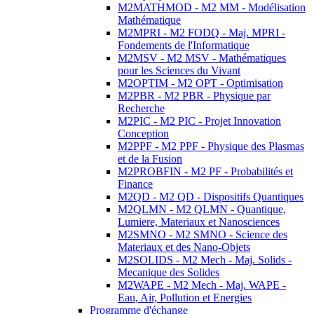
M2MATHMOD - M2 MM - Modélisation
Mathématique
M2MPRI - M2 FODQ - Maj. MPRI -
Fondements de l'Informatique
M2MSV - M2 MSV - Mathématiques
pour les Sciences du Vivant
M2OPTIM - M2 OPT - Optimisation
M2PBR - M2 PBR - Physique par
Recherche
M2PIC - M2 PIC - Projet Innovation
Conception
M2PPF - M2 PPF - Physique des Plasmas
et de la Fusion
M2PROBFIN - M2 PF - Probabilités et
Finance
M2QD - M2 QD - Dispositifs Quantiques
M2QLMN - M2 QLMN - Quantique,
Lumiere, Materiaux et Nanosciences
M2SMNO - M2 SMNO - Science des
Materiaux et des Nano-Objets
M2SOLIDS - M2 Mech - Maj. Solids -
Mecanique des Solides
M2WAPE - M2 Mech - Maj. WAPE -
Eau, Air, Pollution et Energies
Programme d'échange