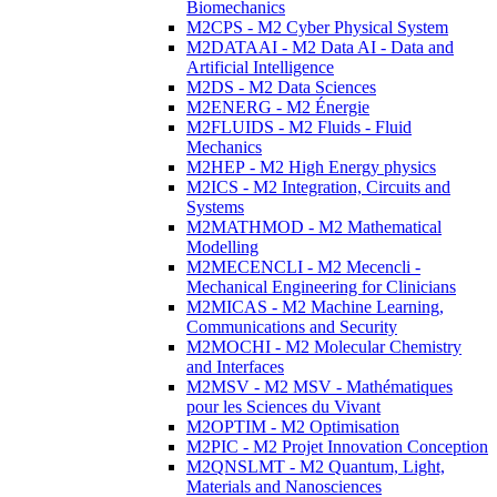
Biomechanics
M2CPS - M2 Cyber Physical System
M2DATAAI - M2 Data AI - Data and
Artificial Intelligence
M2DS - M2 Data Sciences
M2ENERG - M2 Énergie
M2FLUIDS - M2 Fluids - Fluid
Mechanics
M2HEP - M2 High Energy physics
M2ICS - M2 Integration, Circuits and
Systems
M2MATHMOD - M2 Mathematical
Modelling
M2MECENCLI - M2 Mecencli -
Mechanical Engineering for Clinicians
M2MICAS - M2 Machine Learning,
Communications and Security
M2MOCHI - M2 Molecular Chemistry
and Interfaces
M2MSV - M2 MSV - Mathématiques
pour les Sciences du Vivant
M2OPTIM - M2 Optimisation
M2PIC - M2 Projet Innovation Conception
M2QNSLMT - M2 Quantum, Light,
Materials and Nanosciences