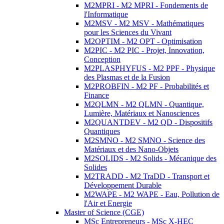
M2MPRI - M2 MPRI - Fondements de
l'Informatique
M2MSV - M2 MSV - Mathématiques
pour les Sciences du Vivant
M2OPTIM - M2 OPT - Optimisation
M2PIC - M2 PIC - Projet, Innovation,
Conception
M2PLASPHYFUS - M2 PPF - Physique
des Plasmas et de la Fusion
M2PROBFIN - M2 PF - Probabilités et
Finance
M2QLMN - M2 QLMN - Quantique,
Lumière, Matériaux et Nanosciences
M2QUANTDEV - M2 QD - Dispositifs
Quantiques
M2SMNO - M2 SMNO - Science des
Matériaux et des Nano-Objets
M2SOLIDS - M2 Solids - Mécanique des
Solides
M2TRADD - M2 TraDD - Transport et
Développement Durable
M2WAPE - M2 WAPE - Eau, Pollution de
l'Air et Energie
Master of Science (CGE)
MSc Entrepreneurs - MSc X-HEC