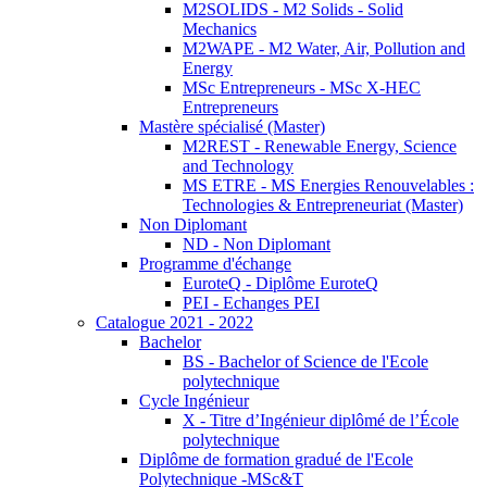
M2SOLIDS - M2 Solids - Solid
Mechanics
M2WAPE - M2 Water, Air, Pollution and
Energy
MSc Entrepreneurs - MSc X-HEC
Entrepreneurs
Mastère spécialisé (Master)
M2REST - Renewable Energy, Science
and Technology
MS ETRE - MS Energies Renouvelables :
Technologies & Entrepreneuriat (Master)
Non Diplomant
ND - Non Diplomant
Programme d'échange
EuroteQ - Diplôme EuroteQ
PEI - Echanges PEI
Catalogue 2021 - 2022
Bachelor
BS - Bachelor of Science de l'Ecole
polytechnique
Cycle Ingénieur
X - Titre d’Ingénieur diplômé de l’École
polytechnique
Diplôme de formation gradué de l'Ecole
Polytechnique -MSc&T