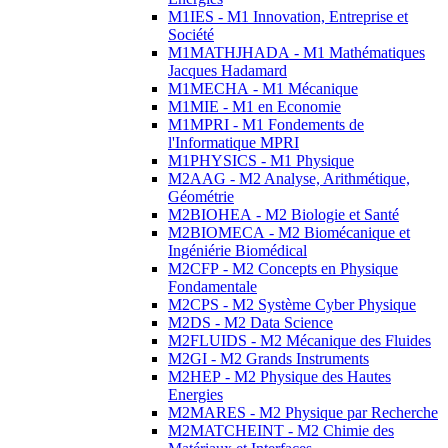
M1IES - M1 Innovation, Entreprise et
Société
M1MATHJHADA - M1 Mathématiques
Jacques Hadamard
M1MECHA - M1 Mécanique
M1MIE - M1 en Economie
M1MPRI - M1 Fondements de
l'Informatique MPRI
M1PHYSICS - M1 Physique
M2AAG - M2 Analyse, Arithmétique,
Géométrie
M2BIOHEA - M2 Biologie et Santé
M2BIOMECA - M2 Biomécanique et
Ingéniérie Biomédical
M2CFP - M2 Concepts en Physique
Fondamentale
M2CPS - M2 Système Cyber Physique
M2DS - M2 Data Science
M2FLUIDS - M2 Mécanique des Fluides
M2GI - M2 Grands Instruments
M2HEP - M2 Physique des Hautes
Energies
M2MARES - M2 Physique par Recherche
M2MATCHEINT - M2 Chimie des