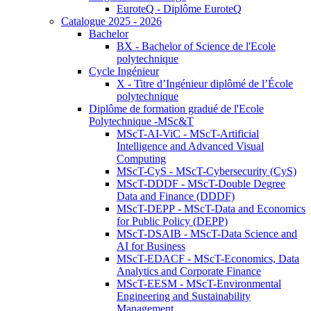
EuroteQ - Diplôme EuroteQ
Catalogue 2025 - 2026
Bachelor
BX - Bachelor of Science de l'Ecole
polytechnique
Cycle Ingénieur
X - Titre d’Ingénieur diplômé de l’École
polytechnique
Diplôme de formation gradué de l'Ecole
Polytechnique -MSc&T
MScT-AI-ViC - MScT-Artificial
Intelligence and Advanced Visual
Computing
MScT-CyS - MScT-Cybersecurity (CyS)
MScT-DDDF - MScT-Double Degree
Data and Finance (DDDF)
MScT-DEPP - MScT-Data and Economics
for Public Policy (DEPP)
MScT-DSAIB - MScT-Data Science and
AI for Business
MScT-EDACF - MScT-Economics, Data
Analytics and Corporate Finance
MScT-EESM - MScT-Environmental
Engineering and Sustainability
Management