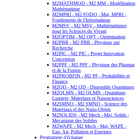
M2MATHMOD - M2 MM - Modélisation
Mathématique
M2MPRI - M2 FODQ - Maj. MPRI -
Fondements de l'Informatique
M2MSV - M2 MSV - Mathématiques
pour les Sciences du Vivant
M2OPTIM - M2 OPT - Optimisation
M2PBR - M2 PBR - Physique par
Recherche
M2PIC - M2 PIC - Projet Innovation
Conception
M2PPF - M2 PPF - Physique des Plasmas
et de la Fusion
M2PROBFIN - M2 PF - Probabilités et
Finance
M2QD - M2 QD - Dispositifs Quantiques
M2QLMN - M2 QLMN - Quantique,
Lumiere, Materiaux et Nanosciences
M2SMNO - M2 SMNO - Science des
Materiaux et des Nano-Objets
M2SOLIDS - M2 Mech - Maj. Solids -
Mecanique des Solides
M2WAPE - M2 Mech - Maj. WAPE -
Eau, Air, Pollution et Energies
Programme d'échange