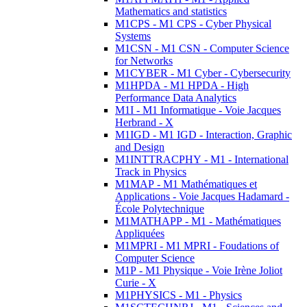
Mathematics and statistics
M1CPS - M1 CPS - Cyber Physical
Systems
M1CSN - M1 CSN - Computer Science
for Networks
M1CYBER - M1 Cyber - Cybersecurity
M1HPDA - M1 HPDA - High
Performance Data Analytics
M1I - M1 Informatique - Voie Jacques
Herbrand - X
M1IGD - M1 IGD - Interaction, Graphic
and Design
M1INTTRACPHY - M1 - International
Track in Physics
M1MAP - M1 Mathématiques et
Applications - Voie Jacques Hadamard -
École Polytechnique
M1MATHAPP - M1 - Mathématiques
Appliquées
M1MPRI - M1 MPRI - Foudations of
Computer Science
M1P - M1 Physique - Voie Irène Joliot
Curie - X
M1PHYSICS - M1 - Physics