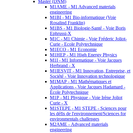
Master (DNM)
M1AME - M1 Advanced materials
engineering
M1BI - M1 Bio-informatique (Voie
Rosalind Franklin)
M1BS - M1 Biologie-Santé - Voie Boris
Ephrussi-X
M1C - M1 Chimie - Voie Fréderic Joliot-
Curie - Ecole Polytechnique
M1ECO - M1 Economie
M1HEP - M1 High Energy Physics
M1I - M1 Informatique - Voie Jacques
Herbrand - X
M1IESVIT - M1 Innovation, Entreprise, et
Société - Voie Innovation technologique
M1MAP - M1 Mathématiques et
Applications - Voie Jacques Hadamard -
École Polytechnique
M1P - M1 Physique - Voie Irène Joliot
Curie - X
M1STEPE - M1 STEPE - Sciences pour
les défis de l'environnement/Sciences for
environmentals challenges
M2AME - Advanced materials
engineering