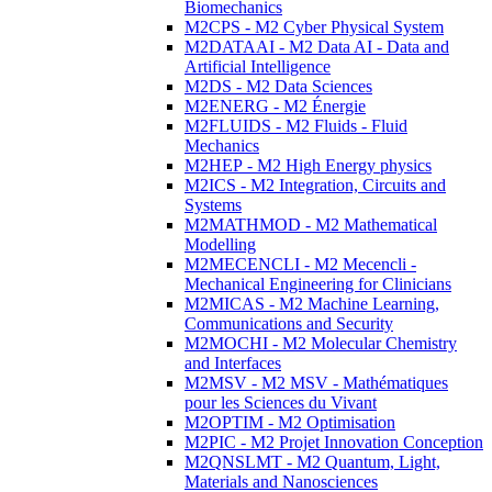
Biomechanics
M2CPS - M2 Cyber Physical System
M2DATAAI - M2 Data AI - Data and
Artificial Intelligence
M2DS - M2 Data Sciences
M2ENERG - M2 Énergie
M2FLUIDS - M2 Fluids - Fluid
Mechanics
M2HEP - M2 High Energy physics
M2ICS - M2 Integration, Circuits and
Systems
M2MATHMOD - M2 Mathematical
Modelling
M2MECENCLI - M2 Mecencli -
Mechanical Engineering for Clinicians
M2MICAS - M2 Machine Learning,
Communications and Security
M2MOCHI - M2 Molecular Chemistry
and Interfaces
M2MSV - M2 MSV - Mathématiques
pour les Sciences du Vivant
M2OPTIM - M2 Optimisation
M2PIC - M2 Projet Innovation Conception
M2QNSLMT - M2 Quantum, Light,
Materials and Nanosciences