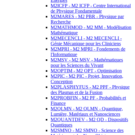
Energies
M2ICFP - M2 ICFP - Centre International
de Physique Fondamentale
M2MARES - M2 PBR - Physique par
Recherche
M2MATHMOD - M2 MM - Modélisation
Mathématique
M2MECENCLI - M2 MECENCLI -
Génie Mécanique pour les Cliniciens
M2MPRI - M2 MPRI - Fondements de
l'Informatique
M2MSV - M2 MSV - Mathématiques
pour les Sciences du Vivant
M2OPTIM - M2 OPT - Optimisation
M2PIC - M2 PIC - Projet, Innovation,
Conception
M2PLASPHYFUS - M2 PPF - Physique
des Plasmas et de la Fusion
M2PROBFIN - M2 PF - Probabilités et
Finance
M2QLMN - M2 QLMN - Quantique,
Lumière, Matériaux et Nanosciences
M2QUANTDEV - M2 QD - Dispositifs
Quantiques
M2SMNO - M2 SMNO - Science des