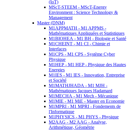
(IoT)
MScT-STEEM - MScT-Energy
Environment : Science Technology &
Management
Master (DNM)
M1APPMATH - M1 APPMS -
Mathématiques Appliquées et Statistiques
M1BIOHEA - M1 BH - Biologie et Santé
M1CHEINT - M1 CI - Chimie et
Interfaces
M1CPS - M1 CPS - Système Cyber
Physique
M1HEP - M1 HEP - Physique des Hautes
Energies
M1IES - M1 IES - Innovation, Entreprise
et Société
M1MATHJHADA - M1 MJH -
Mathématiques Jacques Hadamard
M1MECHA - M1 Mech - Mécanique
M1MIE - M1 MiE - Master en Economie
M1MPRI - M1 MPRI - Fondements de
l'Informatique
M1PHYSICS - M1 PHYS - Physique
M2AAG - M2 AAG - Analyse,
Arithmétique, Géométrie