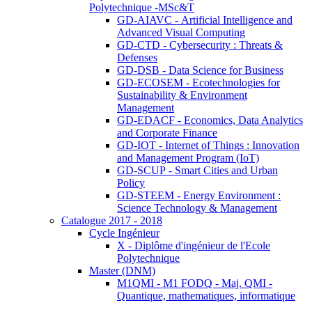
Polytechnique -MSc&T
GD-AIAVC - Artificial Intelligence and
Advanced Visual Computing
GD-CTD - Cybersecurity : Threats &
Defenses
GD-DSB - Data Science for Business
GD-ECOSEM - Ecotechnologies for
Sustainability & Environment
Management
GD-EDACF - Economics, Data Analytics
and Corporate Finance
GD-IOT - Internet of Things : Innovation
and Management Program (IoT)
GD-SCUP - Smart Cities and Urban
Policy
GD-STEEM - Energy Environment :
Science Technology & Management
Catalogue 2017 - 2018
Cycle Ingénieur
X - Diplôme d'ingénieur de l'Ecole
Polytechnique
Master (DNM)
M1QMI - M1 FODQ - Maj. QMI -
Quantique, mathematiques, informatique