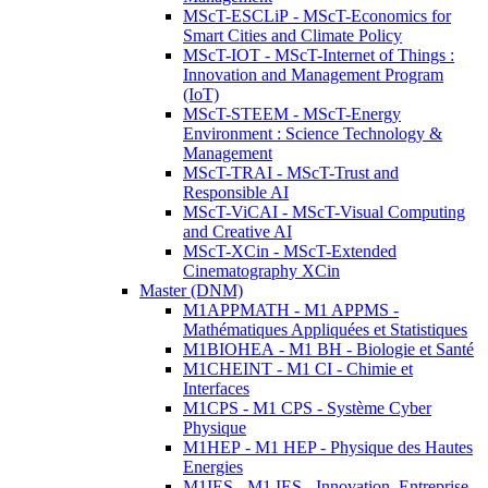
MScT-ESCLiP - MScT-Economics for
Smart Cities and Climate Policy
MScT-IOT - MScT-Internet of Things :
Innovation and Management Program
(IoT)
MScT-STEEM - MScT-Energy
Environment : Science Technology &
Management
MScT-TRAI - MScT-Trust and
Responsible AI
MScT-ViCAI - MScT-Visual Computing
and Creative AI
MScT-XCin - MScT-Extended
Cinematography XCin
Master (DNM)
M1APPMATH - M1 APPMS -
Mathématiques Appliquées et Statistiques
M1BIOHEA - M1 BH - Biologie et Santé
M1CHEINT - M1 CI - Chimie et
Interfaces
M1CPS - M1 CPS - Système Cyber
Physique
M1HEP - M1 HEP - Physique des Hautes
Energies
M1IES - M1 IES - Innovation, Entreprise