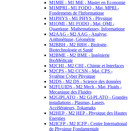
M1MIE - M1 MiE - Master en Economie
M1MPRI - M1 FODQ - Maj. MPRI -
Fondements de l'Informatique
M1PHYS - M1 PHYS - Physique
M1QMI - M1 FODQ - Maj. QMI -
Quantique, Mathematiques, Informatique
M2AAG - M2 AAG - Analyse,
Arithmétique, Géométrie
M2BBH - M2 BBH - Biologie,
Biotechnologie et Santé
M2BME - M2 BME - Ingénierie
BioMédicale
M2CHI - M2 CHI - Chimie et Interfaces
M2CPS - M2 CCSN - Maj. CPS -
Système Cyber Physique
M2DS - M2 DS - Science des données
M2FLUIDS - M2 Mech - Maj. Fluids -
Mecanique des Fluides
M2GIPLATO - M2 GI-PLATO - Grandes
installations - Plasmas, Lasers,
Accélérateurs, Tokamaks
M2HEP - M2 HEP - Physique des Hautes
Energies
M2ICFP - M2 ICFP - Centre International
de Physique Fondamentale