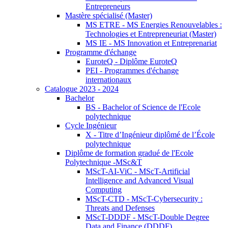
Entrepreneurs
Mastère spécialisé (Master)
MS ETRE - MS Energies Renouvelables :
Technologies et Entrepreneuriat (Master)
MS IE - MS Innovation et Entreprenariat
Programme d'échange
EuroteQ - Diplôme EuroteQ
PEI - Programmes d'échange
internationaux
Catalogue 2023 - 2024
Bachelor
BS - Bachelor of Science de l'Ecole
polytechnique
Cycle Ingénieur
X - Titre d’Ingénieur diplômé de l’École
polytechnique
Diplôme de formation gradué de l'Ecole
Polytechnique -MSc&T
MScT-AI-ViC - MScT-Artificial
Intelligence and Advanced Visual
Computing
MScT-CTD - MScT-Cybersecurity :
Threats and Defenses
MScT-DDDF - MScT-Double Degree
Data and Finance (DDDF)