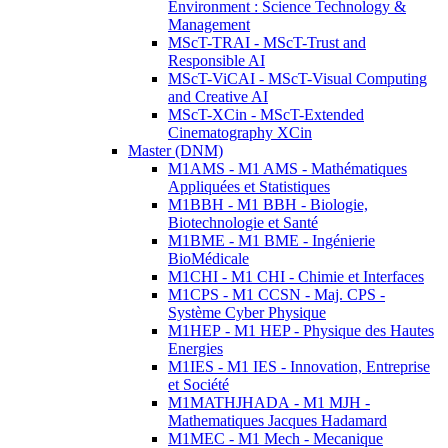
Environment : Science Technology &
Management
MScT-TRAI - MScT-Trust and
Responsible AI
MScT-ViCAI - MScT-Visual Computing
and Creative AI
MScT-XCin - MScT-Extended
Cinematography XCin
Master (DNM)
M1AMS - M1 AMS - Mathématiques
Appliquées et Statistiques
M1BBH - M1 BBH - Biologie,
Biotechnologie et Santé
M1BME - M1 BME - Ingénierie
BioMédicale
M1CHI - M1 CHI - Chimie et Interfaces
M1CPS - M1 CCSN - Maj. CPS -
Système Cyber Physique
M1HEP - M1 HEP - Physique des Hautes
Energies
M1IES - M1 IES - Innovation, Entreprise
et Société
M1MATHJHADA - M1 MJH -
Mathematiques Jacques Hadamard
M1MEC - M1 Mech - Mecanique