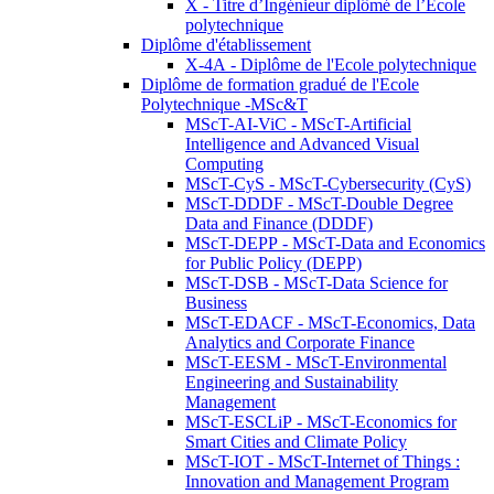
X - Titre d’Ingénieur diplômé de l’École
polytechnique
Diplôme d'établissement
X-4A - Diplôme de l'Ecole polytechnique
Diplôme de formation gradué de l'Ecole
Polytechnique -MSc&T
MScT-AI-ViC - MScT-Artificial
Intelligence and Advanced Visual
Computing
MScT-CyS - MScT-Cybersecurity (CyS)
MScT-DDDF - MScT-Double Degree
Data and Finance (DDDF)
MScT-DEPP - MScT-Data and Economics
for Public Policy (DEPP)
MScT-DSB - MScT-Data Science for
Business
MScT-EDACF - MScT-Economics, Data
Analytics and Corporate Finance
MScT-EESM - MScT-Environmental
Engineering and Sustainability
Management
MScT-ESCLiP - MScT-Economics for
Smart Cities and Climate Policy
MScT-IOT - MScT-Internet of Things :
Innovation and Management Program