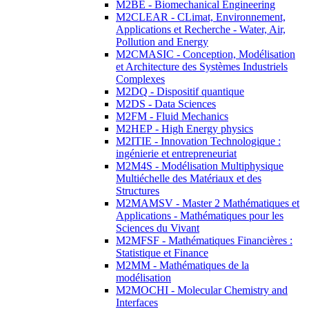
M2BE - Biomechanical Engineering
M2CLEAR - CLimat, Environnement,
Applications et Recherche - Water, Air,
Pollution and Energy
M2CMASIC - Conception, Modélisation
et Architecture des Systèmes Industriels
Complexes
M2DQ - Dispositif quantique
M2DS - Data Sciences
M2FM - Fluid Mechanics
M2HEP - High Energy physics
M2ITIE - Innovation Technologique :
ingénierie et entrepreneuriat
M2M4S - Modélisation Multiphysique
Multiéchelle des Matériaux et des
Structures
M2MAMSV - Master 2 Mathématiques et
Applications - Mathématiques pour les
Sciences du Vivant
M2MFSF - Mathématiques Financières :
Statistique et Finance
M2MM - Mathématiques de la
modélisation
M2MOCHI - Molecular Chemistry and
Interfaces