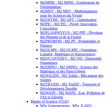
M2MPRI - M2 MPRI - Fondements de
l'Informatique
M2MSV - M2 MSV - Mathématiques
pour les Sciences du Vivant
M2OPTIM - M2 OPT - Optimisation
M2PIC - M2 PIC - Projet, Innovation,
Conception
M2PLASPHYFUS - M2 PPF - Physique
des Plasmas et de la Fusion
M2PROBFIN - M2 PF - Probabilités et
Finance
M2QLMN - M2 QLMN - Quantique,
Lumière, Matériaux et Nanosciences
M2QUANTDEV - M2 QD - Dispositifs
Quantiques
M2SMNO - M2 SMNO - Science des
Matériaux et des Nano-Objets
M2SOLIDS - M2 Solids - Mécanique des
Solides
M2TRADD - M2 TraDD - Transport et
Développement Durable
M2WAPE - M2 WAPE - Eau, Pollution de
l'Air et Energie
Master of Science (CGE)
MSc Entrepreneurs - MSc X-HEC