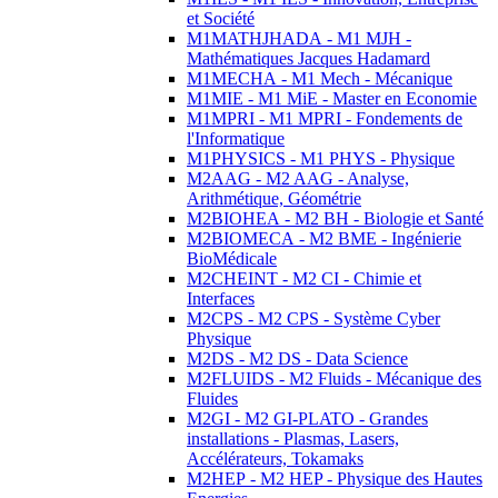
et Société
M1MATHJHADA - M1 MJH -
Mathématiques Jacques Hadamard
M1MECHA - M1 Mech - Mécanique
M1MIE - M1 MiE - Master en Economie
M1MPRI - M1 MPRI - Fondements de
l'Informatique
M1PHYSICS - M1 PHYS - Physique
M2AAG - M2 AAG - Analyse,
Arithmétique, Géométrie
M2BIOHEA - M2 BH - Biologie et Santé
M2BIOMECA - M2 BME - Ingénierie
BioMédicale
M2CHEINT - M2 CI - Chimie et
Interfaces
M2CPS - M2 CPS - Système Cyber
Physique
M2DS - M2 DS - Data Science
M2FLUIDS - M2 Fluids - Mécanique des
Fluides
M2GI - M2 GI-PLATO - Grandes
installations - Plasmas, Lasers,
Accélérateurs, Tokamaks
M2HEP - M2 HEP - Physique des Hautes