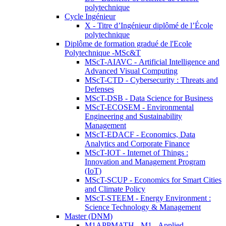
polytechnique
Cycle Ingénieur
X - Titre d’Ingénieur diplômé de l’École
polytechnique
Diplôme de formation gradué de l'Ecole
Polytechnique -MSc&T
MScT-AIAVC - Artificial Intelligence and
Advanced Visual Computing
MScT-CTD - Cybersecurity : Threats and
Defenses
MScT-DSB - Data Science for Business
MScT-ECOSEM - Environmental
Engineering and Sustainability
Management
MScT-EDACF - Economics, Data
Analytics and Corporate Finance
MScT-IOT - Internet of Things :
Innovation and Management Program
(IoT)
MScT-SCUP - Economics for Smart Cities
and Climate Policy
MScT-STEEM - Energy Environment :
Science Technology & Management
Master (DNM)
M1APPMATH - M1 - Applied