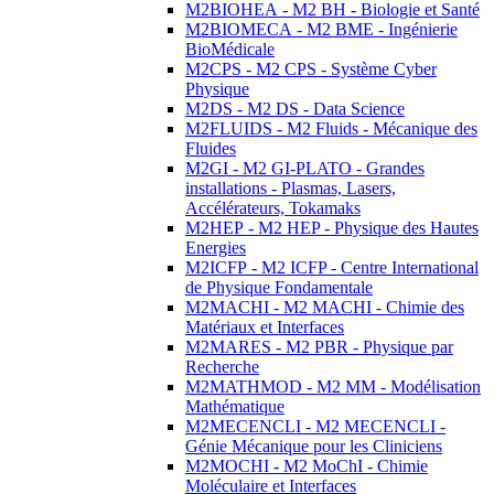
M2BIOHEA - M2 BH - Biologie et Santé
M2BIOMECA - M2 BME - Ingénierie
BioMédicale
M2CPS - M2 CPS - Système Cyber
Physique
M2DS - M2 DS - Data Science
M2FLUIDS - M2 Fluids - Mécanique des
Fluides
M2GI - M2 GI-PLATO - Grandes
installations - Plasmas, Lasers,
Accélérateurs, Tokamaks
M2HEP - M2 HEP - Physique des Hautes
Energies
M2ICFP - M2 ICFP - Centre International
de Physique Fondamentale
M2MACHI - M2 MACHI - Chimie des
Matériaux et Interfaces
M2MARES - M2 PBR - Physique par
Recherche
M2MATHMOD - M2 MM - Modélisation
Mathématique
M2MECENCLI - M2 MECENCLI -
Génie Mécanique pour les Cliniciens
M2MOCHI - M2 MoChI - Chimie
Moléculaire et Interfaces