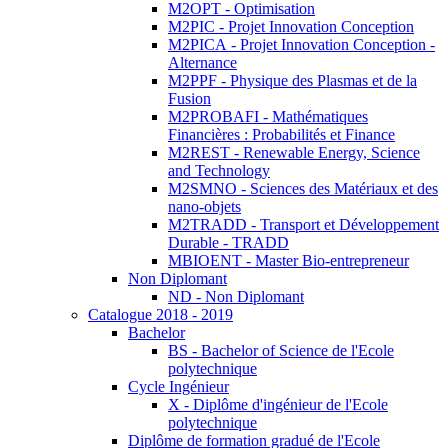
M2OPT - Optimisation
M2PIC - Projet Innovation Conception
M2PICA - Projet Innovation Conception -
Alternance
M2PPF - Physique des Plasmas et de la
Fusion
M2PROBAFI - Mathématiques
Financières : Probabilités et Finance
M2REST - Renewable Energy, Science
and Technology
M2SMNO - Sciences des Matériaux et des
nano-objets
M2TRADD - Transport et Développement
Durable - TRADD
MBIOENT - Master Bio-entrepreneur
Non Diplomant
ND - Non Diplomant
Catalogue 2018 - 2019
Bachelor
BS - Bachelor of Science de l'Ecole
polytechnique
Cycle Ingénieur
X - Diplôme d'ingénieur de l'Ecole
polytechnique
Diplôme de formation gradué de l'Ecole