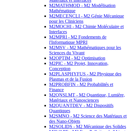
Matériaux et Interfaces
M2MATHMOD - M2 Modélisation
Mathématique
M2MECENCLI - M2 Génie Mécanique
pour les Cliniciens
M2MOCHI - M2 Chimie Moléculaire et
Interfaces
M2MPRI - M2 Fondements de
l'Informatique MPRI
M2MSV - M2 Mathématiques pour les
Sciences du Vivant
M2OPTIM - M2 Optimisation
M2PIC - M2 Projet, Innovation,
Conception
M2PLASPHYFUS - M2 Physique des
Plasmas et de la Fusion
M2PROBFIN - M2 Probabilités et
Finance
M2QNSLMT - M2 Quantique, Lumière,
Matériaux et Nanosciences
M2QUANTDEV - M2 Dispositifs
Quantiques
M2SMNO - M2 Science des Matériaux et
des Nano-Objets
M2SOLIDS - M2 Mécanique des Solides