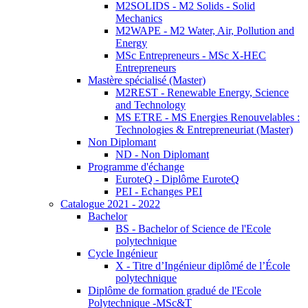
M2SOLIDS - M2 Solids - Solid
Mechanics
M2WAPE - M2 Water, Air, Pollution and
Energy
MSc Entrepreneurs - MSc X-HEC
Entrepreneurs
Mastère spécialisé (Master)
M2REST - Renewable Energy, Science
and Technology
MS ETRE - MS Energies Renouvelables :
Technologies & Entrepreneuriat (Master)
Non Diplomant
ND - Non Diplomant
Programme d'échange
EuroteQ - Diplôme EuroteQ
PEI - Echanges PEI
Catalogue 2021 - 2022
Bachelor
BS - Bachelor of Science de l'Ecole
polytechnique
Cycle Ingénieur
X - Titre d’Ingénieur diplômé de l’École
polytechnique
Diplôme de formation gradué de l'Ecole
Polytechnique -MSc&T