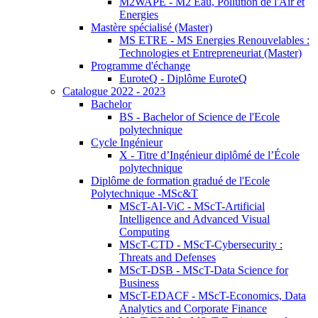
M2WAPE - M2 Eau, Pollution de l'Air et
Energies
Mastère spécialisé (Master)
MS ETRE - MS Energies Renouvelables :
Technologies et Entrepreneuriat (Master)
Programme d'échange
EuroteQ - Diplôme EuroteQ
Catalogue 2022 - 2023
Bachelor
BS - Bachelor of Science de l'Ecole
polytechnique
Cycle Ingénieur
X - Titre d’Ingénieur diplômé de l’École
polytechnique
Diplôme de formation gradué de l'Ecole
Polytechnique -MSc&T
MScT-AI-ViC - MScT-Artificial
Intelligence and Advanced Visual
Computing
MScT-CTD - MScT-Cybersecurity :
Threats and Defenses
MScT-DSB - MScT-Data Science for
Business
MScT-EDACF - MScT-Economics, Data
Analytics and Corporate Finance