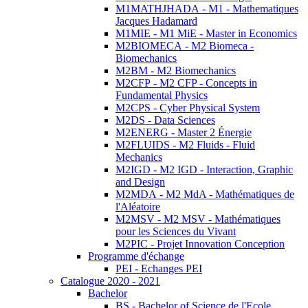
M1MATHJHADA - M1 - Mathematiques
Jacques Hadamard
M1MIE - M1 MiE - Master in Economics
M2BIOMECA - M2 Biomeca -
Biomechanics
M2BM - M2 Biomechanics
M2CFP - M2 CFP - Concepts in
Fundamental Physics
M2CPS - Cyber Physical System
M2DS - Data Sciences
M2ENERG - Master 2 Énergie
M2FLUIDS - M2 Fluids - Fluid
Mechanics
M2IGD - M2 IGD - Interaction, Graphic
and Design
M2MDA - M2 MdA - Mathématiques de
l'Aléatoire
M2MSV - M2 MSV - Mathématiques
pour les Sciences du Vivant
M2PIC - Projet Innovation Conception
Programme d'échange
PEI - Echanges PEI
Catalogue 2020 - 2021
Bachelor
BS - Bachelor of Science de l'Ecole