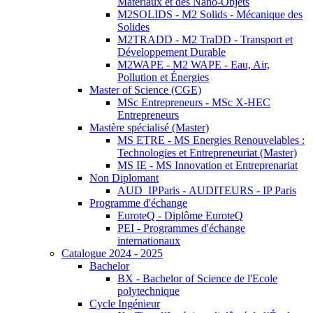
Matériaux et des Nano-Objets
M2SOLIDS - M2 Solids - Mécanique des
Solides
M2TRADD - M2 TraDD - Transport et
Développement Durable
M2WAPE - M2 WAPE - Eau, Air,
Pollution et Énergies
Master of Science (CGE)
MSc Entrepreneurs - MSc X-HEC
Entrepreneurs
Mastère spécialisé (Master)
MS ETRE - MS Energies Renouvelables :
Technologies et Entrepreneuriat (Master)
MS IE - MS Innovation et Entreprenariat
Non Diplomant
AUD_IPParis - AUDITEURS - IP Paris
Programme d'échange
EuroteQ - Diplôme EuroteQ
PEI - Programmes d'échange
internationaux
Catalogue 2024 - 2025
Bachelor
BX - Bachelor of Science de l'Ecole
polytechnique
Cycle Ingénieur