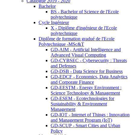
Catalogue 2019 - 2020
Bachelor
BS - Bachelor of Science de l'Ecole
polytechnique
Cycle Ingénieur
X - Diplôme d'ingénieur de l'Ecole
polytechnique
Diplôme de formation gradué de l'Ecole
Polytechnique -MSc&T
GD-AIM - Artificial Intelligence and
Advanced Visual Computing
GD-CYBSEC - Cybersecurity : Threats
and Defenses
GD-DSB - Data Science for Business
GD-EDCF - Economics, Data Analytics
and Corporate Finance
GD-EESTM - Energy Environment :
Science Technology & Management
GD-ESEM - Ecotechnologies for
Sustainability & Environment
Management
GD-IOT - Internet of Things : Innovation
and Management Program (IoT)
GD-SCUP - Smart Cities and Urban
Policy