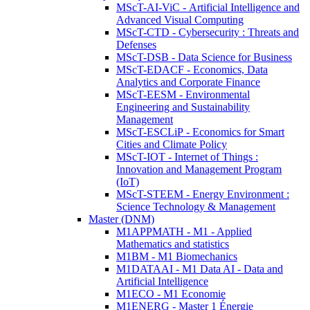
MScT-AI-ViC - Artificial Intelligence and
Advanced Visual Computing
MScT-CTD - Cybersecurity : Threats and
Defenses
MScT-DSB - Data Science for Business
MScT-EDACF - Economics, Data
Analytics and Corporate Finance
MScT-EESM - Environmental
Engineering and Sustainability
Management
MScT-ESCLiP - Economics for Smart
Cities and Climate Policy
MScT-IOT - Internet of Things :
Innovation and Management Program
(IoT)
MScT-STEEM - Energy Environment :
Science Technology & Management
Master (DNM)
M1APPMATH - M1 - Applied
Mathematics and statistics
M1BM - M1 Biomechanics
M1DATAAI - M1 Data AI - Data and
Artificial Intelligence
M1ECO - M1 Economie
M1ENERG - Master 1 Énergie