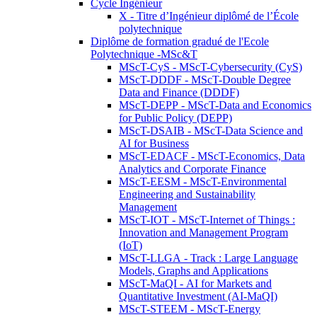
Cycle Ingénieur
X - Titre d’Ingénieur diplômé de l’École
polytechnique
Diplôme de formation gradué de l'Ecole
Polytechnique -MSc&T
MScT-CyS - MScT-Cybersecurity (CyS)
MScT-DDDF - MScT-Double Degree
Data and Finance (DDDF)
MScT-DEPP - MScT-Data and Economics
for Public Policy (DEPP)
MScT-DSAIB - MScT-Data Science and
AI for Business
MScT-EDACF - MScT-Economics, Data
Analytics and Corporate Finance
MScT-EESM - MScT-Environmental
Engineering and Sustainability
Management
MScT-IOT - MScT-Internet of Things :
Innovation and Management Program
(IoT)
MScT-LLGA - Track : Large Language
Models, Graphs and Applications
MScT-MaQI - AI for Markets and
Quantitative Investment (AI-MaQI)
MScT-STEEM - MScT-Energy