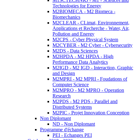
M1SCTECHNRJ - M1 - Sciences and
Technologies for Energy
M2BIOMECA - M2 Biomeca -
Biomechanics
M2CLEAR - CLimat, Environnement,
Applications et Recherche - Water, Air,
Pollution and Energy
M2CPS - Cyber Physical System
M2CYBER - M2 Cyber - Cybersecurity
M2DS - Data Sciences
M2HPDA - M2 HPDA - High
Performance Data Analytics
M2IGD - M2 IGD - Interaction, Graphic
and Design
M2MPRI - M2 MPRI - Foudations of
Computer Science
M2MPRO - M2 MPRO - Operation
Research
M2PDS - M2 PDS - Parallel and
Distributed Systems
M2PIC - Projet Innovation Conception
Non Diplomant
ND - Non Diplomant
Programme d'échange
PEI - Echanges PEI