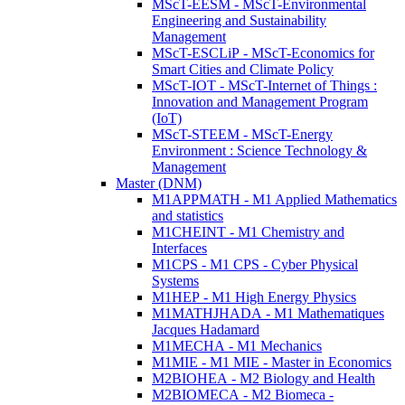
MScT-EESM - MScT-Environmental
Engineering and Sustainability
Management
MScT-ESCLiP - MScT-Economics for
Smart Cities and Climate Policy
MScT-IOT - MScT-Internet of Things :
Innovation and Management Program
(IoT)
MScT-STEEM - MScT-Energy
Environment : Science Technology &
Management
Master (DNM)
M1APPMATH - M1 Applied Mathematics
and statistics
M1CHEINT - M1 Chemistry and
Interfaces
M1CPS - M1 CPS - Cyber Physical
Systems
M1HEP - M1 High Energy Physics
M1MATHJHADA - M1 Mathematiques
Jacques Hadamard
M1MECHA - M1 Mechanics
M1MIE - M1 MIE - Master in Economics
M2BIOHEA - M2 Biology and Health
M2BIOMECA - M2 Biomeca -