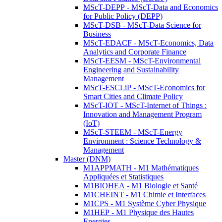
MScT-DEPP - MScT-Data and Economics
for Public Policy (DEPP)
MScT-DSB - MScT-Data Science for
Business
MScT-EDACF - MScT-Economics, Data
Analytics and Corporate Finance
MScT-EESM - MScT-Environmental
Engineering and Sustainability
Management
MScT-ESCLiP - MScT-Economics for
Smart Cities and Climate Policy
MScT-IOT - MScT-Internet of Things :
Innovation and Management Program
(IoT)
MScT-STEEM - MScT-Energy
Environment : Science Technology &
Management
Master (DNM)
M1APPMATH - M1 Mathématiques
Appliquées et Statistiques
M1BIOHEA - M1 Biologie et Santé
M1CHEINT - M1 Chimie et Interfaces
M1CPS - M1 Système Cyber Physique
M1HEP - M1 Physique des Hautes
Energies