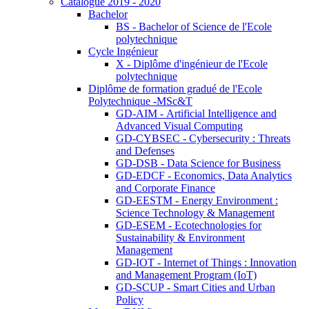
Catalogue 2019 - 2020
Bachelor
BS - Bachelor of Science de l'Ecole
polytechnique
Cycle Ingénieur
X - Diplôme d'ingénieur de l'Ecole
polytechnique
Diplôme de formation gradué de l'Ecole
Polytechnique -MSc&T
GD-AIM - Artificial Intelligence and
Advanced Visual Computing
GD-CYBSEC - Cybersecurity : Threats
and Defenses
GD-DSB - Data Science for Business
GD-EDCF - Economics, Data Analytics
and Corporate Finance
GD-EESTM - Energy Environment :
Science Technology & Management
GD-ESEM - Ecotechnologies for
Sustainability & Environment
Management
GD-IOT - Internet of Things : Innovation
and Management Program (IoT)
GD-SCUP - Smart Cities and Urban
Policy