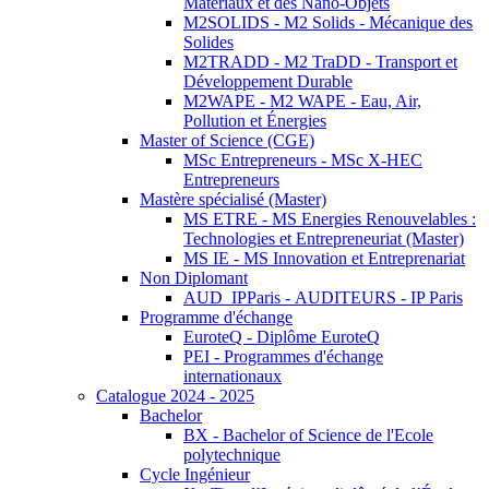
Matériaux et des Nano-Objets
M2SOLIDS - M2 Solids - Mécanique des
Solides
M2TRADD - M2 TraDD - Transport et
Développement Durable
M2WAPE - M2 WAPE - Eau, Air,
Pollution et Énergies
Master of Science (CGE)
MSc Entrepreneurs - MSc X-HEC
Entrepreneurs
Mastère spécialisé (Master)
MS ETRE - MS Energies Renouvelables :
Technologies et Entrepreneuriat (Master)
MS IE - MS Innovation et Entreprenariat
Non Diplomant
AUD_IPParis - AUDITEURS - IP Paris
Programme d'échange
EuroteQ - Diplôme EuroteQ
PEI - Programmes d'échange
internationaux
Catalogue 2024 - 2025
Bachelor
BX - Bachelor of Science de l'Ecole
polytechnique
Cycle Ingénieur