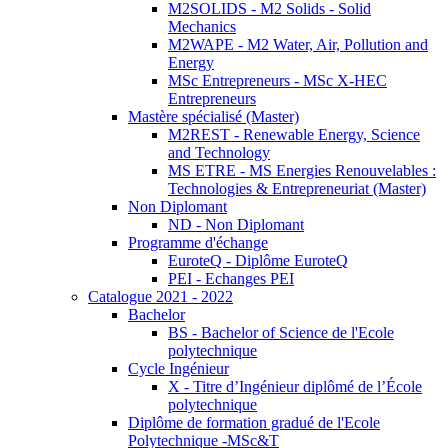
M2SOLIDS - M2 Solids - Solid
Mechanics
M2WAPE - M2 Water, Air, Pollution and
Energy
MSc Entrepreneurs - MSc X-HEC
Entrepreneurs
Mastère spécialisé (Master)
M2REST - Renewable Energy, Science
and Technology
MS ETRE - MS Energies Renouvelables :
Technologies & Entrepreneuriat (Master)
Non Diplomant
ND - Non Diplomant
Programme d'échange
EuroteQ - Diplôme EuroteQ
PEI - Echanges PEI
Catalogue 2021 - 2022
Bachelor
BS - Bachelor of Science de l'Ecole
polytechnique
Cycle Ingénieur
X - Titre d’Ingénieur diplômé de l’École
polytechnique
Diplôme de formation gradué de l'Ecole
Polytechnique -MSc&T