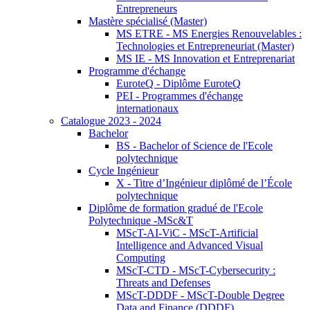
Entrepreneurs
Mastère spécialisé (Master)
MS ETRE - MS Energies Renouvelables :
Technologies et Entrepreneuriat (Master)
MS IE - MS Innovation et Entreprenariat
Programme d'échange
EuroteQ - Diplôme EuroteQ
PEI - Programmes d'échange
internationaux
Catalogue 2023 - 2024
Bachelor
BS - Bachelor of Science de l'Ecole
polytechnique
Cycle Ingénieur
X - Titre d’Ingénieur diplômé de l’École
polytechnique
Diplôme de formation gradué de l'Ecole
Polytechnique -MSc&T
MScT-AI-ViC - MScT-Artificial
Intelligence and Advanced Visual
Computing
MScT-CTD - MScT-Cybersecurity :
Threats and Defenses
MScT-DDDF - MScT-Double Degree
Data and Finance (DDDF)