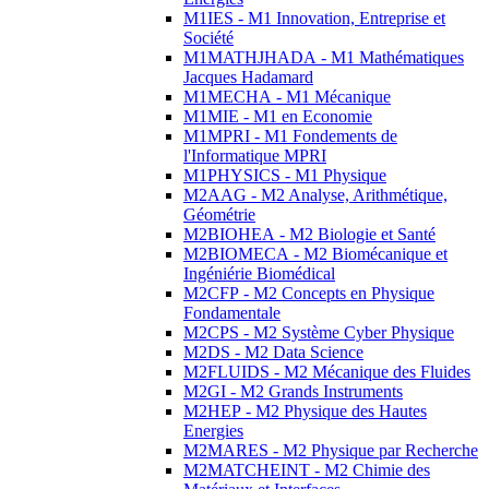
M1IES - M1 Innovation, Entreprise et
Société
M1MATHJHADA - M1 Mathématiques
Jacques Hadamard
M1MECHA - M1 Mécanique
M1MIE - M1 en Economie
M1MPRI - M1 Fondements de
l'Informatique MPRI
M1PHYSICS - M1 Physique
M2AAG - M2 Analyse, Arithmétique,
Géométrie
M2BIOHEA - M2 Biologie et Santé
M2BIOMECA - M2 Biomécanique et
Ingéniérie Biomédical
M2CFP - M2 Concepts en Physique
Fondamentale
M2CPS - M2 Système Cyber Physique
M2DS - M2 Data Science
M2FLUIDS - M2 Mécanique des Fluides
M2GI - M2 Grands Instruments
M2HEP - M2 Physique des Hautes
Energies
M2MARES - M2 Physique par Recherche
M2MATCHEINT - M2 Chimie des