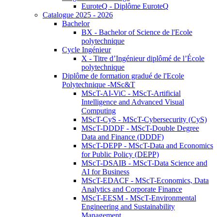
EuroteQ - Diplôme EuroteQ
Catalogue 2025 - 2026
Bachelor
BX - Bachelor of Science de l'Ecole
polytechnique
Cycle Ingénieur
X - Titre d’Ingénieur diplômé de l’École
polytechnique
Diplôme de formation gradué de l'Ecole
Polytechnique -MSc&T
MScT-AI-ViC - MScT-Artificial
Intelligence and Advanced Visual
Computing
MScT-CyS - MScT-Cybersecurity (CyS)
MScT-DDDF - MScT-Double Degree
Data and Finance (DDDF)
MScT-DEPP - MScT-Data and Economics
for Public Policy (DEPP)
MScT-DSAIB - MScT-Data Science and
AI for Business
MScT-EDACF - MScT-Economics, Data
Analytics and Corporate Finance
MScT-EESM - MScT-Environmental
Engineering and Sustainability
Management