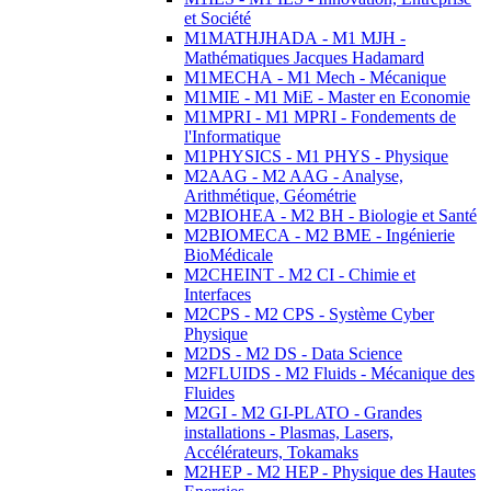
et Société
M1MATHJHADA - M1 MJH -
Mathématiques Jacques Hadamard
M1MECHA - M1 Mech - Mécanique
M1MIE - M1 MiE - Master en Economie
M1MPRI - M1 MPRI - Fondements de
l'Informatique
M1PHYSICS - M1 PHYS - Physique
M2AAG - M2 AAG - Analyse,
Arithmétique, Géométrie
M2BIOHEA - M2 BH - Biologie et Santé
M2BIOMECA - M2 BME - Ingénierie
BioMédicale
M2CHEINT - M2 CI - Chimie et
Interfaces
M2CPS - M2 CPS - Système Cyber
Physique
M2DS - M2 DS - Data Science
M2FLUIDS - M2 Fluids - Mécanique des
Fluides
M2GI - M2 GI-PLATO - Grandes
installations - Plasmas, Lasers,
Accélérateurs, Tokamaks
M2HEP - M2 HEP - Physique des Hautes