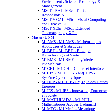
Environment : Science Technology &
Management
MScT-TRAI - MScT-Trust and
Responsible AI
MScT-ViCAI - MScT-Visual Computing
and Creative AI
MScT-XCin - MScT-Extended
Cinematography XCin
Master (DNM)
M1AMS - M1 AMS - Mathématiques
Appliquées et Statistiques
M1BBH - M1 BBH - Biologie,
Biotechnologie et Santé
M1BME - M1 BME - Ingénierie
BioMédicale
M1CHI - M1 CHI - Chimie et Interfaces
M1CPS - M1 CCSN - Maj. CPS -
Système Cyber Physique
M1HEP - M1 HEP - Physique des Hautes
Energies
M1IES - M1 IES - Innovation, Entreprise
et Société
M1MATHJHADA - M1 MJH -
Mathematiques Jacques Hadamard
M1MEC - M1 Mech - Mecanique