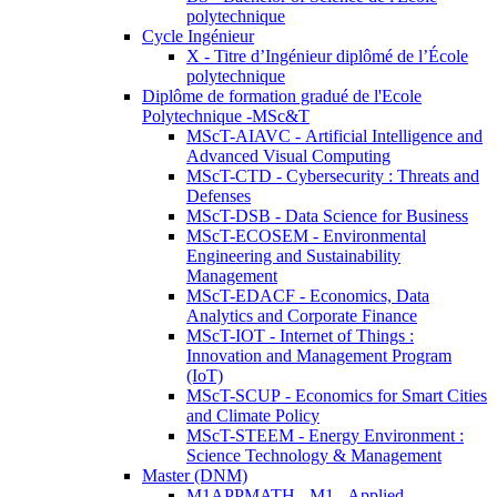
polytechnique
Cycle Ingénieur
X - Titre d’Ingénieur diplômé de l’École
polytechnique
Diplôme de formation gradué de l'Ecole
Polytechnique -MSc&T
MScT-AIAVC - Artificial Intelligence and
Advanced Visual Computing
MScT-CTD - Cybersecurity : Threats and
Defenses
MScT-DSB - Data Science for Business
MScT-ECOSEM - Environmental
Engineering and Sustainability
Management
MScT-EDACF - Economics, Data
Analytics and Corporate Finance
MScT-IOT - Internet of Things :
Innovation and Management Program
(IoT)
MScT-SCUP - Economics for Smart Cities
and Climate Policy
MScT-STEEM - Energy Environment :
Science Technology & Management
Master (DNM)
M1APPMATH - M1 - Applied