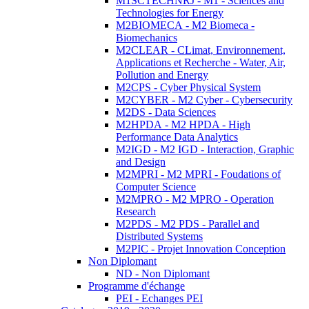
M1SCTECHNRJ - M1 - Sciences and
Technologies for Energy
M2BIOMECA - M2 Biomeca -
Biomechanics
M2CLEAR - CLimat, Environnement,
Applications et Recherche - Water, Air,
Pollution and Energy
M2CPS - Cyber Physical System
M2CYBER - M2 Cyber - Cybersecurity
M2DS - Data Sciences
M2HPDA - M2 HPDA - High
Performance Data Analytics
M2IGD - M2 IGD - Interaction, Graphic
and Design
M2MPRI - M2 MPRI - Foudations of
Computer Science
M2MPRO - M2 MPRO - Operation
Research
M2PDS - M2 PDS - Parallel and
Distributed Systems
M2PIC - Projet Innovation Conception
Non Diplomant
ND - Non Diplomant
Programme d'échange
PEI - Echanges PEI