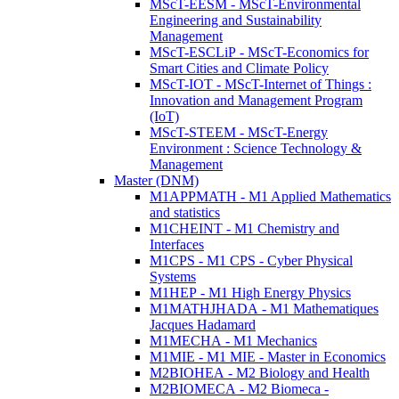
MScT-EESM - MScT-Environmental
Engineering and Sustainability
Management
MScT-ESCLiP - MScT-Economics for
Smart Cities and Climate Policy
MScT-IOT - MScT-Internet of Things :
Innovation and Management Program
(IoT)
MScT-STEEM - MScT-Energy
Environment : Science Technology &
Management
Master (DNM)
M1APPMATH - M1 Applied Mathematics
and statistics
M1CHEINT - M1 Chemistry and
Interfaces
M1CPS - M1 CPS - Cyber Physical
Systems
M1HEP - M1 High Energy Physics
M1MATHJHADA - M1 Mathematiques
Jacques Hadamard
M1MECHA - M1 Mechanics
M1MIE - M1 MIE - Master in Economics
M2BIOHEA - M2 Biology and Health
M2BIOMECA - M2 Biomeca -