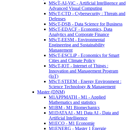
MScT-AI-ViC - Artificial Intelligence and
Advanced Visual Computing
MScT-CTD - Cybersecurity : Threats and
Defenses
MScT-DSB - Data Science for Business
MScT-EDACF - Economics, Data
Analytics and Corporate Finance
MScT-EESM - Environmental
Engineering and Sustainability
Management
MScT-ESCLiP - Economics for Smart
Cities and Climate Policy
MScT-IOT - Internet of Things :
Innovation and Management Program
(IoT)
MScT-STEEM - Energy Environment :
Science Technology & Management
Master (DNM)
M1APPMATH - M1 - Applied
Mathematics and statistics
M1BM - M1 Biomechanics
M1DATAAI - M1 Data AI - Data and
Artificial Intelligence
M1ECO - M1 Economie
M1ENERG - Master 1 Énergie