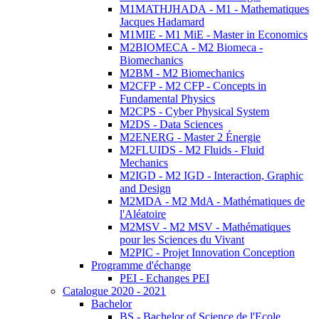
M1MATHJHADA - M1 - Mathematiques
Jacques Hadamard
M1MIE - M1 MiE - Master in Economics
M2BIOMECA - M2 Biomeca -
Biomechanics
M2BM - M2 Biomechanics
M2CFP - M2 CFP - Concepts in
Fundamental Physics
M2CPS - Cyber Physical System
M2DS - Data Sciences
M2ENERG - Master 2 Énergie
M2FLUIDS - M2 Fluids - Fluid
Mechanics
M2IGD - M2 IGD - Interaction, Graphic
and Design
M2MDA - M2 MdA - Mathématiques de
l'Aléatoire
M2MSV - M2 MSV - Mathématiques
pour les Sciences du Vivant
M2PIC - Projet Innovation Conception
Programme d'échange
PEI - Echanges PEI
Catalogue 2020 - 2021
Bachelor
BS - Bachelor of Science de l'Ecole