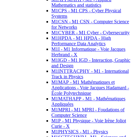
Mathematics and statistics
M1CPS - M1 CPS - Cyber Physical
Systems
M1CSN - M1 CSN - Computer Science
for Networks
M1CYBER - M1 Cyber - Cybersecurity
M1HPDA - M1 HPDA - High
Performance Data Analytics
M1I - M1 Informatique - Voie Jacques
Herbrand - X
M1IGD - M1 IGD - Interaction, Graphic
and Design
M1INTTRACPHY - M1 - International
Track in Physics
M1MAP - M1 Mathématiques et
Applications - Voie Jacques Hadamard -
École Polytechnique
M1MATHAPP - M1 - Mathématiques
Appliquées
M1MPRI - M1 MPRI - Foudations of
Computer Science
M1P - M1 Physique - Voie Irène Joliot
Curie - X
M1PHYSICS - M1 - Physics