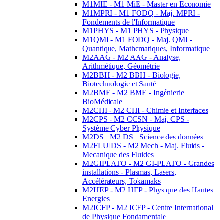
M1MIE - M1 MiE - Master en Economie
M1MPRI - M1 FODQ - Maj. MPRI -
Fondements de l'Informatique
M1PHYS - M1 PHYS - Physique
M1QMI - M1 FODQ - Maj. QMI -
Quantique, Mathematiques, Informatique
M2AAG - M2 AAG - Analyse,
Arithmétique, Géométrie
M2BBH - M2 BBH - Biologie,
Biotechnologie et Santé
M2BME - M2 BME - Ingénierie
BioMédicale
M2CHI - M2 CHI - Chimie et Interfaces
M2CPS - M2 CCSN - Maj. CPS -
Système Cyber Physique
M2DS - M2 DS - Science des données
M2FLUIDS - M2 Mech - Maj. Fluids -
Mecanique des Fluides
M2GIPLATO - M2 GI-PLATO - Grandes
installations - Plasmas, Lasers,
Accélérateurs, Tokamaks
M2HEP - M2 HEP - Physique des Hautes
Energies
M2ICFP - M2 ICFP - Centre International
de Physique Fondamentale