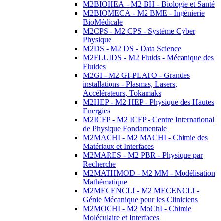
M2BIOHEA - M2 BH - Biologie et Santé
M2BIOMECA - M2 BME - Ingénierie
BioMédicale
M2CPS - M2 CPS - Système Cyber
Physique
M2DS - M2 DS - Data Science
M2FLUIDS - M2 Fluids - Mécanique des
Fluides
M2GI - M2 GI-PLATO - Grandes
installations - Plasmas, Lasers,
Accélérateurs, Tokamaks
M2HEP - M2 HEP - Physique des Hautes
Energies
M2ICFP - M2 ICFP - Centre International
de Physique Fondamentale
M2MACHI - M2 MACHI - Chimie des
Matériaux et Interfaces
M2MARES - M2 PBR - Physique par
Recherche
M2MATHMOD - M2 MM - Modélisation
Mathématique
M2MECENCLI - M2 MECENCLI -
Génie Mécanique pour les Cliniciens
M2MOCHI - M2 MoChI - Chimie
Moléculaire et Interfaces