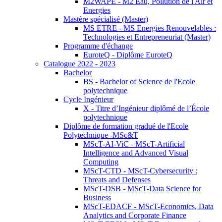
M2WAPE - M2 Eau, Pollution de l'Air et
Energies
Mastère spécialisé (Master)
MS ETRE - MS Energies Renouvelables :
Technologies et Entrepreneuriat (Master)
Programme d'échange
EuroteQ - Diplôme EuroteQ
Catalogue 2022 - 2023
Bachelor
BS - Bachelor of Science de l'Ecole
polytechnique
Cycle Ingénieur
X - Titre d’Ingénieur diplômé de l’École
polytechnique
Diplôme de formation gradué de l'Ecole
Polytechnique -MSc&T
MScT-AI-ViC - MScT-Artificial
Intelligence and Advanced Visual
Computing
MScT-CTD - MScT-Cybersecurity :
Threats and Defenses
MScT-DSB - MScT-Data Science for
Business
MScT-EDACF - MScT-Economics, Data
Analytics and Corporate Finance