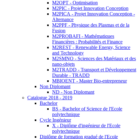
M2OPT - Optimisation
M2PIC - Projet Innovation Conception
M2PICA - Projet Innovation Conception -
Alternance
M2PPF - Physique des Plasmas et de la
Fusion
M2PROBAFI - Mathématiques
Financières : Probabilités et Finance
M2REST - Renewable Energy, Science
and Technology
M2SMNO - Sciences des Matériaux et des
nano-objets
M2TRADD - Transport et Développement
Durable - TRADD
MBIOENT - Master Bio-entrepreneur
Non Diplomant
ND - Non Diplomant
Catalogue 2018 - 2019
Bachelor
BS - Bachelor of Science de l'Ecole
polytechnique
Cycle Ingénieur
X - Diplôme d'ingénieur de l'Ecole
polytechnique
Diplôme de formation gradué de l'Ecole