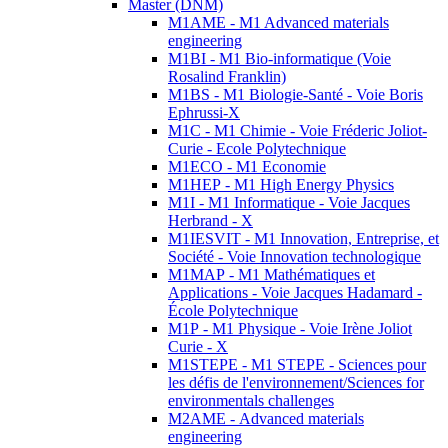
Master (DNM)
M1AME - M1 Advanced materials
engineering
M1BI - M1 Bio-informatique (Voie
Rosalind Franklin)
M1BS - M1 Biologie-Santé - Voie Boris
Ephrussi-X
M1C - M1 Chimie - Voie Fréderic Joliot-
Curie - Ecole Polytechnique
M1ECO - M1 Economie
M1HEP - M1 High Energy Physics
M1I - M1 Informatique - Voie Jacques
Herbrand - X
M1IESVIT - M1 Innovation, Entreprise, et
Société - Voie Innovation technologique
M1MAP - M1 Mathématiques et
Applications - Voie Jacques Hadamard -
École Polytechnique
M1P - M1 Physique - Voie Irène Joliot
Curie - X
M1STEPE - M1 STEPE - Sciences pour
les défis de l'environnement/Sciences for
environmentals challenges
M2AME - Advanced materials
engineering