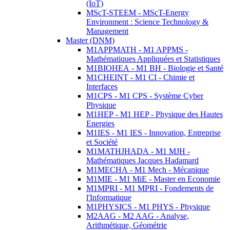
(IoT)
MScT-STEEM - MScT-Energy
Environment : Science Technology &
Management
Master (DNM)
M1APPMATH - M1 APPMS -
Mathématiques Appliquées et Statistiques
M1BIOHEA - M1 BH - Biologie et Santé
M1CHEINT - M1 CI - Chimie et
Interfaces
M1CPS - M1 CPS - Système Cyber
Physique
M1HEP - M1 HEP - Physique des Hautes
Energies
M1IES - M1 IES - Innovation, Entreprise
et Société
M1MATHJHADA - M1 MJH -
Mathématiques Jacques Hadamard
M1MECHA - M1 Mech - Mécanique
M1MIE - M1 MiE - Master en Economie
M1MPRI - M1 MPRI - Fondements de
l'Informatique
M1PHYSICS - M1 PHYS - Physique
M2AAG - M2 AAG - Analyse,
Arithmétique, Géométrie