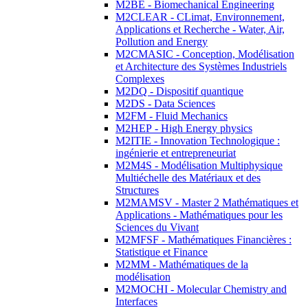
M2BE - Biomechanical Engineering
M2CLEAR - CLimat, Environnement,
Applications et Recherche - Water, Air,
Pollution and Energy
M2CMASIC - Conception, Modélisation
et Architecture des Systèmes Industriels
Complexes
M2DQ - Dispositif quantique
M2DS - Data Sciences
M2FM - Fluid Mechanics
M2HEP - High Energy physics
M2ITIE - Innovation Technologique :
ingénierie et entrepreneuriat
M2M4S - Modélisation Multiphysique
Multiéchelle des Matériaux et des
Structures
M2MAMSV - Master 2 Mathématiques et
Applications - Mathématiques pour les
Sciences du Vivant
M2MFSF - Mathématiques Financières :
Statistique et Finance
M2MM - Mathématiques de la
modélisation
M2MOCHI - Molecular Chemistry and
Interfaces