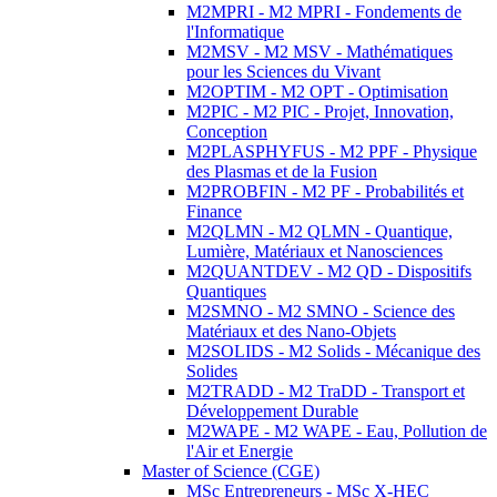
M2MPRI - M2 MPRI - Fondements de
l'Informatique
M2MSV - M2 MSV - Mathématiques
pour les Sciences du Vivant
M2OPTIM - M2 OPT - Optimisation
M2PIC - M2 PIC - Projet, Innovation,
Conception
M2PLASPHYFUS - M2 PPF - Physique
des Plasmas et de la Fusion
M2PROBFIN - M2 PF - Probabilités et
Finance
M2QLMN - M2 QLMN - Quantique,
Lumière, Matériaux et Nanosciences
M2QUANTDEV - M2 QD - Dispositifs
Quantiques
M2SMNO - M2 SMNO - Science des
Matériaux et des Nano-Objets
M2SOLIDS - M2 Solids - Mécanique des
Solides
M2TRADD - M2 TraDD - Transport et
Développement Durable
M2WAPE - M2 WAPE - Eau, Pollution de
l'Air et Energie
Master of Science (CGE)
MSc Entrepreneurs - MSc X-HEC