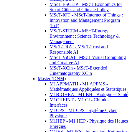
MScT-ESCLiP - MScT-Economics for
Smart Cities and Climate Policy
MScT-IOT - MScT-Internet of Things :
Innovation and Management Program
(IoT)
MScT-STEEM - MScT-Energy
Environment : Science Technology &
Management
MScT-TRAI - MScT-Trust and
Responsible AI
MScT-ViCAI - MScT-Visual Computing
and Creative AI
MScT-XCin - MScT-Extended
Cinematography XCin
Master (DNM)
M1APPMATH - M1 APPMS -
Mathématiques Appliquées et Statistiques
M1BIOHEA - M1 BH - Biologie et Santé
M1CHEINT - M1 CI - Chimie et
Interfaces
M1CPS - M1 CPS - Système Cyber
Physique
M1HEP - M1 HEP - Physique des Hautes
Energies
M1IES - M1 IES - Innovation, Entreprise