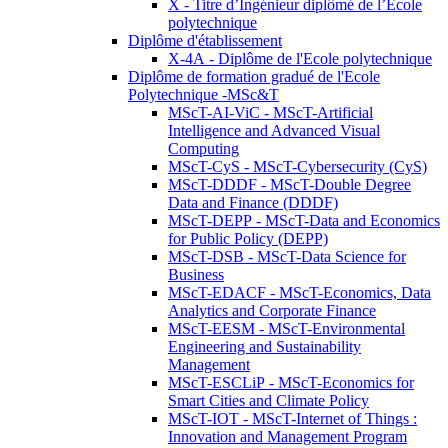
X - Titre d’Ingénieur diplômé de l’École
polytechnique
Diplôme d'établissement
X-4A - Diplôme de l'Ecole polytechnique
Diplôme de formation gradué de l'Ecole
Polytechnique -MSc&T
MScT-AI-ViC - MScT-Artificial
Intelligence and Advanced Visual
Computing
MScT-CyS - MScT-Cybersecurity (CyS)
MScT-DDDF - MScT-Double Degree
Data and Finance (DDDF)
MScT-DEPP - MScT-Data and Economics
for Public Policy (DEPP)
MScT-DSB - MScT-Data Science for
Business
MScT-EDACF - MScT-Economics, Data
Analytics and Corporate Finance
MScT-EESM - MScT-Environmental
Engineering and Sustainability
Management
MScT-ESCLiP - MScT-Economics for
Smart Cities and Climate Policy
MScT-IOT - MScT-Internet of Things :
Innovation and Management Program