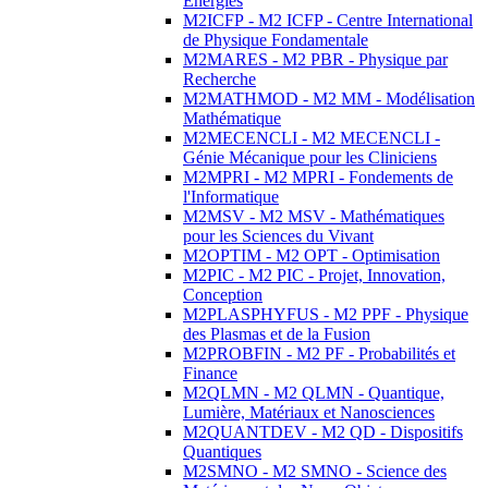
Energies
M2ICFP - M2 ICFP - Centre International
de Physique Fondamentale
M2MARES - M2 PBR - Physique par
Recherche
M2MATHMOD - M2 MM - Modélisation
Mathématique
M2MECENCLI - M2 MECENCLI -
Génie Mécanique pour les Cliniciens
M2MPRI - M2 MPRI - Fondements de
l'Informatique
M2MSV - M2 MSV - Mathématiques
pour les Sciences du Vivant
M2OPTIM - M2 OPT - Optimisation
M2PIC - M2 PIC - Projet, Innovation,
Conception
M2PLASPHYFUS - M2 PPF - Physique
des Plasmas et de la Fusion
M2PROBFIN - M2 PF - Probabilités et
Finance
M2QLMN - M2 QLMN - Quantique,
Lumière, Matériaux et Nanosciences
M2QUANTDEV - M2 QD - Dispositifs
Quantiques
M2SMNO - M2 SMNO - Science des