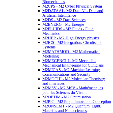
Biomechanics
M2CPS - M2 Cyber Physical System
M2DATAAI - M2 Data AI - Data and
Artificial Intelligence
M2DS - M2 Data Sciences
M2ENERG - M2 Énergie
M2FLUIDS - M2 Fluids - Fluid
Mechanics
M2HEP - M2 High Energy physics
M2ICS - M2 Integration, Circuits and
Systems
M2MATHMOD - M2 Mathematical
Modelling
M2MECENCLI - M2 Mecencli -
Mechanical Engineering for Clinicians
M2MICAS - M2 Machine Learning,
Communications and Security
M2MOCHI - M2 Molecular Chemistry
and Interfaces
M2MSV - M2 MSV - Mathématiques
pour les Sciences du Vivant
M2OPTIM - M2 Optimisation
M2PIC - M2 Projet Innovation Conception
M2QNSLMT - M2 Quantum, Light,
Materials and Nanosciences