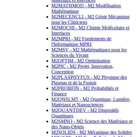
Matériaux et Interfaces
M2MATHMOD - M2 Modélisation
Mathématique
M2MECENCLI - M2 Génie Mécanique
pour les Cliniciens
M2MOCHI - M2 Chimie Moléculaire et
Interfaces
M2MPRI - M2 Fondements de
l'Informatique MPRI
M2MSV - M2 Mathématiques pour les
Sciences du Vivant
M2OPTIM - M2 Optimisation
M2PIC - M2 Projet, Innovation,
Conception
M2PLASPHYFUS - M2 Physique des
Plasmas et de la Fusion
M2PROBFIN - M2 Probabilités et
Finance
M2QNSLMT - M2 Quantique, Lumière,
Matériaux et Nanosciences
M2QUANTDEV - M2 Dispositifs
Quantiques
M2SMNO - M2 Science des Matériaux et
des Nano-Objets
M2SOLIDS - M2 Mécanique des Solides