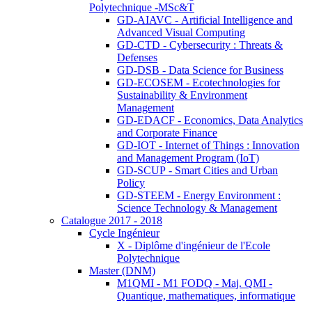
Polytechnique -MSc&T
GD-AIAVC - Artificial Intelligence and
Advanced Visual Computing
GD-CTD - Cybersecurity : Threats &
Defenses
GD-DSB - Data Science for Business
GD-ECOSEM - Ecotechnologies for
Sustainability & Environment
Management
GD-EDACF - Economics, Data Analytics
and Corporate Finance
GD-IOT - Internet of Things : Innovation
and Management Program (IoT)
GD-SCUP - Smart Cities and Urban
Policy
GD-STEEM - Energy Environment :
Science Technology & Management
Catalogue 2017 - 2018
Cycle Ingénieur
X - Diplôme d'ingénieur de l'Ecole
Polytechnique
Master (DNM)
M1QMI - M1 FODQ - Maj. QMI -
Quantique, mathematiques, informatique