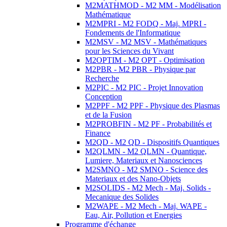
M2MATHMOD - M2 MM - Modélisation
Mathématique
M2MPRI - M2 FODQ - Maj. MPRI -
Fondements de l'Informatique
M2MSV - M2 MSV - Mathématiques
pour les Sciences du Vivant
M2OPTIM - M2 OPT - Optimisation
M2PBR - M2 PBR - Physique par
Recherche
M2PIC - M2 PIC - Projet Innovation
Conception
M2PPF - M2 PPF - Physique des Plasmas
et de la Fusion
M2PROBFIN - M2 PF - Probabilités et
Finance
M2QD - M2 QD - Dispositifs Quantiques
M2QLMN - M2 QLMN - Quantique,
Lumiere, Materiaux et Nanosciences
M2SMNO - M2 SMNO - Science des
Materiaux et des Nano-Objets
M2SOLIDS - M2 Mech - Maj. Solids -
Mecanique des Solides
M2WAPE - M2 Mech - Maj. WAPE -
Eau, Air, Pollution et Energies
Programme d'échange