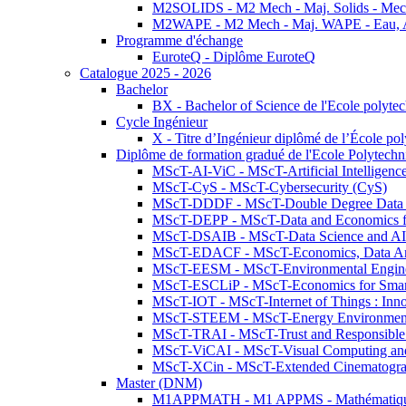
M2SOLIDS - M2 Mech - Maj. Solids - Meca
M2WAPE - M2 Mech - Maj. WAPE - Eau, Air
Programme d'échange
EuroteQ - Diplôme EuroteQ
Catalogue 2025 - 2026
Bachelor
BX - Bachelor of Science de l'Ecole polyte
Cycle Ingénieur
X - Titre d’Ingénieur diplômé de l’École po
Diplôme de formation gradué de l'Ecole Polytec
MScT-AI-ViC - MScT-Artificial Intelligen
MScT-CyS - MScT-Cybersecurity (CyS)
MScT-DDDF - MScT-Double Degree Data 
MScT-DEPP - MScT-Data and Economics fo
MScT-DSAIB - MScT-Data Science and AI 
MScT-EDACF - MScT-Economics, Data Anal
MScT-EESM - MScT-Environmental Enginee
MScT-ESCLiP - MScT-Economics for Smart 
MScT-IOT - MScT-Internet of Things : Inn
MScT-STEEM - MScT-Energy Environment 
MScT-TRAI - MScT-Trust and Responsible
MScT-ViCAI - MScT-Visual Computing and
MScT-XCin - MScT-Extended Cinematogr
Master (DNM)
M1APPMATH - M1 APPMS - Mathématiques A