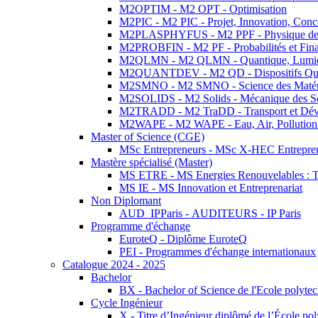
M2OPTIM - M2 OPT - Optimisation
M2PIC - M2 PIC - Projet, Innovation, Conc
M2PLASPHYFUS - M2 PPF - Physique des P
M2PROBFIN - M2 PF - Probabilités et Fin
M2QLMN - M2 QLMN - Quantique, Lumière
M2QUANTDEV - M2 QD - Dispositifs Qua
M2SMNO - M2 SMNO - Science des Matéri
M2SOLIDS - M2 Solids - Mécanique des So
M2TRADD - M2 TraDD - Transport et Dév
M2WAPE - M2 WAPE - Eau, Air, Pollution 
Master of Science (CGE)
MSc Entrepreneurs - MSc X-HEC Entrepre
Mastère spécialisé (Master)
MS ETRE - MS Energies Renouvelables : Tec
MS IE - MS Innovation et Entreprenariat
Non Diplomant
AUD_IPParis - AUDITEURS - IP Paris
Programme d'échange
EuroteQ - Diplôme EuroteQ
PEI - Programmes d'échange internationaux
Catalogue 2024 - 2025
Bachelor
BX - Bachelor of Science de l'Ecole polyte
Cycle Ingénieur
X - Titre d’Ingénieur diplômé de l’École po