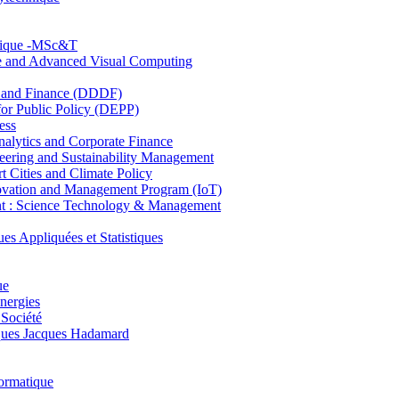
hnique -MSc&T
ce and Advanced Visual Computing
and Finance (DDDF)
r Public Policy (DEPP)
ess
ytics and Corporate Finance
ring and Sustainability Management
Cities and Climate Policy
ovation and Management Program (IoT)
: Science Technology & Management
ppliquées et Statistiques
ue
nergies
 Société
es Jacques Hadamard
ormatique