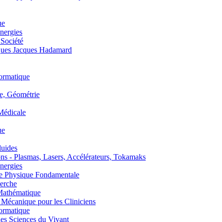
ue
nergies
 Société
es Jacques Hadamard
ormatique
, Géométrie
édicale
ue
uides
s - Plasmas, Lasers, Accélérateurs, Tokamaks
nergies
de Physique Fondamentale
erche
athématique
anique pour les Cliniciens
ormatique
s Sciences du Vivant