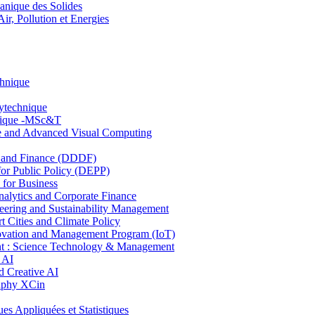
nique des Solides
, Pollution et Energies
chnique
lytechnique
hnique -MSc&T
ce and Advanced Visual Computing
and Finance (DDDF)
r Public Policy (DEPP)
for Business
ytics and Corporate Finance
ring and Sustainability Management
Cities and Climate Policy
ovation and Management Program (IoT)
: Science Technology & Management
 AI
 Creative AI
aphy XCin
ppliquées et Statistiques