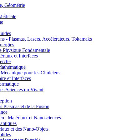
, Géométrie
édicale
ue
uides
s - Plasmas, Lasers, Accélérateurs, Tokamaks
nergies
de Physique Fondamentale
aux et Interfaces
erche
athématique
anique pour les Cliniciens
 et Interfaces
ormatique
s Sciences du Vivant
eption
lasmas et de la Fusion
ance
, Matériaux et Nanosciences
ntiques
aux et des Nano-Objets
lides