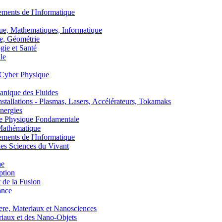
nts de l'Informatique
, Mathematiques, Informatique
, Géométrie
ie et Santé
le
Cyber Physique
nique des Fluides
lations - Plasmas, Lasers, Accélérateurs, Tokamaks
nergies
de Physique Fondamentale
athématique
nts de l'Informatique
s Sciences du Vivant
he
ption
 de la Fusion
ance
, Materiaux et Nanosciences
aux et des Nano-Objets