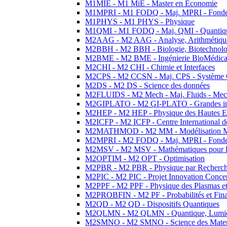
M1MIE - M1 MiE - Master en Economie
M1MPRI - M1 FODQ - Maj. MPRI - Fondeme
M1PHYS - M1 PHYS - Physique
M1QMI - M1 FODQ - Maj. QMI - Quantique
M2AAG - M2 AAG - Analyse, Arithmétique
M2BBH - M2 BBH - Biologie, Biotechnolog
M2BME - M2 BME - Ingénierie BioMédica
M2CHI - M2 CHI - Chimie et Interfaces
M2CPS - M2 CCSN - Maj. CPS - Système 
M2DS - M2 DS - Science des données
M2FLUIDS - M2 Mech - Maj. Fluids - Meca
M2GIPLATO - M2 GI-PLATO - Grandes instal
M2HEP - M2 HEP - Physique des Hautes E
M2ICFP - M2 ICFP - Centre International 
M2MATHMOD - M2 MM - Modélisation M
M2MPRI - M2 FODQ - Maj. MPRI - Fondeme
M2MSV - M2 MSV - Mathématiques pour le
M2OPTIM - M2 OPT - Optimisation
M2PBR - M2 PBR - Physique par Recherc
M2PIC - M2 PIC - Projet Innovation Conce
M2PPF - M2 PPF - Physique des Plasmas et
M2PROBFIN - M2 PF - Probabilités et Fin
M2QD - M2 QD - Dispositifs Quantiques
M2QLMN - M2 QLMN - Quantique, Lumiere
M2SMNO - M2 SMNO - Science des Materi