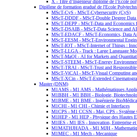
X - Titre d’Ingénieur diplômé de l’École po
Diplôme de formation gradué de l'Ecole Polytec
MScT-CyS - MScT-Cybersecurity (CyS)
MScT-DDDF - MScT-Double Degree Data 
MScT-DEPP - MScT-Data and Economics fo
MScT-DSAIB - MScT-Data Science and AI 
MScT-EDACF - MScT-Economics, Data Anal
MScT-EESM - MScT-Environmental Enginee
MScT-IOT - MScT-Internet of Things : Inn
MScT-LLGA - Track : Large Language Mode
MScT-MaQI - AI for Markets and Quantitat
MScT-STEEM - MScT-Energy Environment 
MScT-TRAI - MScT-Trust and Responsible
MScT-ViCAI - MScT-Visual Computing and
MScT-XCin - MScT-Extended Cinematogr
Master (DNM)
M1AMS - M1 AMS - Mathématiques Appliqué
M1BBH - M1 BBH - Biologie, Biotechnolog
M1BME - M1 BME - Ingénierie BioMédica
M1CHI - M1 CHI - Chimie et Interfaces
M1CPS - M1 CCSN - Maj. CPS - Système 
M1HEP - M1 HEP - Physique des Hautes E
M1IES - M1 IES - Innovation, Entreprise et
M1MATHJHADA - M1 MJH - Mathematiqu
M1MEC - M1 Mech - Mecanique