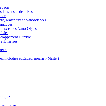
eption
lasmas et de la Fusion
ance
, Matériaux et Nanosciences
ntiques
aux et des Nano-Objets
lides
eloppement Durable
et Énergies
neurs
hnologies et Entrepreneuriat (Master)
chnique
lytechnique