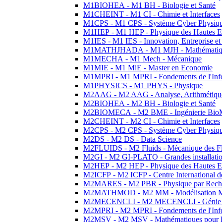
M1BIOHEA - M1 BH - Biologie et Santé
M1CHEINT - M1 CI - Chimie et Interfaces
M1CPS - M1 CPS - Système Cyber Physiq
M1HEP - M1 HEP - Physique des Hautes E
M1IES - M1 IES - Innovation, Entreprise et
M1MATHJHADA - M1 MJH - Mathématiqu
M1MECHA - M1 Mech - Mécanique
M1MIE - M1 MiE - Master en Economie
M1MPRI - M1 MPRI - Fondements de l'Inf
M1PHYSICS - M1 PHYS - Physique
M2AAG - M2 AAG - Analyse, Arithmétique
M2BIOHEA - M2 BH - Biologie et Santé
M2BIOMECA - M2 BME - Ingénierie BioM
M2CHEINT - M2 CI - Chimie et Interfaces
M2CPS - M2 CPS - Système Cyber Physiq
M2DS - M2 DS - Data Science
M2FLUIDS - M2 Fluids - Mécanique des Fl
M2GI - M2 GI-PLATO - Grandes installation
M2HEP - M2 HEP - Physique des Hautes E
M2ICFP - M2 ICFP - Centre International 
M2MARES - M2 PBR - Physique par Rech
M2MATHMOD - M2 MM - Modélisation M
M2MECENCLI - M2 MECENCLI - Génie Méc
M2MPRI - M2 MPRI - Fondements de l'Inf
M2MSV - M2 MSV - Mathématiques pour le