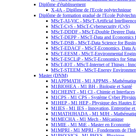
Diplôme d'établissement
X-4A - Diplôme de l'Ecole polytechnique
Diplôme de formation gradué de l'Ecole Polytec
MScT-AI-ViC - MScT-Artificial Intelligen
MScT-CyS - MScT-Cybersecurity (CyS)
MScT-DDDF - MScT-Double Degree Data 
MScT-DEPP - MScT-Data and Economics fo
MScT-DSB - MScT-Data Science for Busin
MScT-EDACF - MScT-Economics, Data Anal
MScT-EESM - MScT-Environmental Enginee
MScT-ESCLiP - MScT-Economics for Smart 
MScT-IOT - MScT-Internet of Things : Inn
MScT-STEEM - MScT-Energy Environment 
Master (DNM)
M1APPMATH - M1 APPMS - Mathématiques A
M1BIOHEA - M1 BH - Biologie et Santé
M1CHEINT - M1 CI - Chimie et Interfaces
M1CPS - M1 CPS - Système Cyber Physiq
M1HEP - M1 HEP - Physique des Hautes E
M1IES - M1 IES - Innovation, Entreprise et
M1MATHJHADA - M1 MJH - Mathématiqu
M1MECHA - M1 Mech - Mécanique
M1MIE - M1 MiE - Master en Economie
M1MPRI - M1 MPRI - Fondements de l'Inf
M1PHYSICS - M1 PHYS - Physique