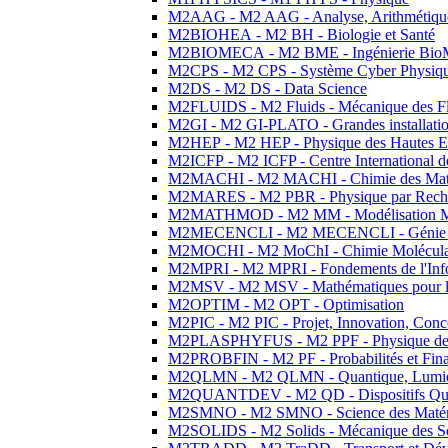
M2AAG - M2 AAG - Analyse, Arithmétique
M2BIOHEA - M2 BH - Biologie et Santé
M2BIOMECA - M2 BME - Ingénierie BioM
M2CPS - M2 CPS - Système Cyber Physiq
M2DS - M2 DS - Data Science
M2FLUIDS - M2 Fluids - Mécanique des Fl
M2GI - M2 GI-PLATO - Grandes installation
M2HEP - M2 HEP - Physique des Hautes E
M2ICFP - M2 ICFP - Centre International 
M2MACHI - M2 MACHI - Chimie des Matéri
M2MARES - M2 PBR - Physique par Rech
M2MATHMOD - M2 MM - Modélisation M
M2MECENCLI - M2 MECENCLI - Génie Méc
M2MOCHI - M2 MoChI - Chimie Moléculaire
M2MPRI - M2 MPRI - Fondements de l'Inf
M2MSV - M2 MSV - Mathématiques pour le
M2OPTIM - M2 OPT - Optimisation
M2PIC - M2 PIC - Projet, Innovation, Conc
M2PLASPHYFUS - M2 PPF - Physique des P
M2PROBFIN - M2 PF - Probabilités et Fin
M2QLMN - M2 QLMN - Quantique, Lumière
M2QUANTDEV - M2 QD - Dispositifs Qua
M2SMNO - M2 SMNO - Science des Matéri
M2SOLIDS - M2 Solids - Mécanique des So