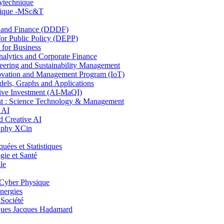
lytechnique
hnique -MSc&T
and Finance (DDDF)
r Public Policy (DEPP)
for Business
ytics and Corporate Finance
ring and Sustainability Management
ovation and Management Program (IoT)
ls, Graphs and Applications
ive Investment (AI-MaQI)
: Science Technology & Management
 AI
 Creative AI
aphy XCin
es et Statistiques
ie et Santé
le
Cyber Physique
nergies
 Société
es Jacques Hadamard