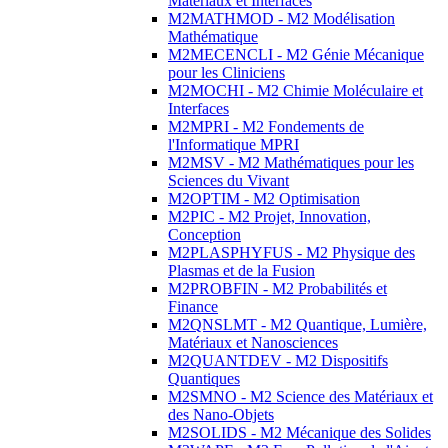
Matériaux et Interfaces
M2MATHMOD - M2 Modélisation
Mathématique
M2MECENCLI - M2 Génie Mécanique
pour les Cliniciens
M2MOCHI - M2 Chimie Moléculaire et
Interfaces
M2MPRI - M2 Fondements de
l'Informatique MPRI
M2MSV - M2 Mathématiques pour les
Sciences du Vivant
M2OPTIM - M2 Optimisation
M2PIC - M2 Projet, Innovation,
Conception
M2PLASPHYFUS - M2 Physique des
Plasmas et de la Fusion
M2PROBFIN - M2 Probabilités et
Finance
M2QNSLMT - M2 Quantique, Lumière,
Matériaux et Nanosciences
M2QUANTDEV - M2 Dispositifs
Quantiques
M2SMNO - M2 Science des Matériaux et
des Nano-Objets
M2SOLIDS - M2 Mécanique des Solides