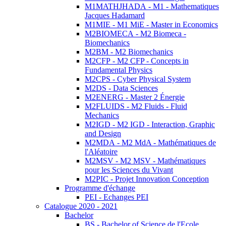
M1MATHJHADA - M1 - Mathematiques
Jacques Hadamard
M1MIE - M1 MiE - Master in Economics
M2BIOMECA - M2 Biomeca -
Biomechanics
M2BM - M2 Biomechanics
M2CFP - M2 CFP - Concepts in
Fundamental Physics
M2CPS - Cyber Physical System
M2DS - Data Sciences
M2ENERG - Master 2 Énergie
M2FLUIDS - M2 Fluids - Fluid
Mechanics
M2IGD - M2 IGD - Interaction, Graphic
and Design
M2MDA - M2 MdA - Mathématiques de
l'Aléatoire
M2MSV - M2 MSV - Mathématiques
pour les Sciences du Vivant
M2PIC - Projet Innovation Conception
Programme d'échange
PEI - Echanges PEI
Catalogue 2020 - 2021
Bachelor
BS - Bachelor of Science de l'Ecole