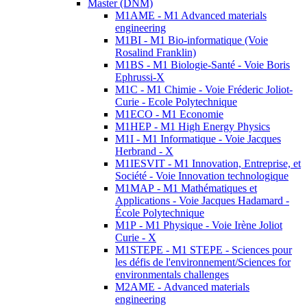
Master (DNM)
M1AME - M1 Advanced materials
engineering
M1BI - M1 Bio-informatique (Voie
Rosalind Franklin)
M1BS - M1 Biologie-Santé - Voie Boris
Ephrussi-X
M1C - M1 Chimie - Voie Fréderic Joliot-
Curie - Ecole Polytechnique
M1ECO - M1 Economie
M1HEP - M1 High Energy Physics
M1I - M1 Informatique - Voie Jacques
Herbrand - X
M1IESVIT - M1 Innovation, Entreprise, et
Société - Voie Innovation technologique
M1MAP - M1 Mathématiques et
Applications - Voie Jacques Hadamard -
École Polytechnique
M1P - M1 Physique - Voie Irène Joliot
Curie - X
M1STEPE - M1 STEPE - Sciences pour
les défis de l'environnement/Sciences for
environmentals challenges
M2AME - Advanced materials
engineering