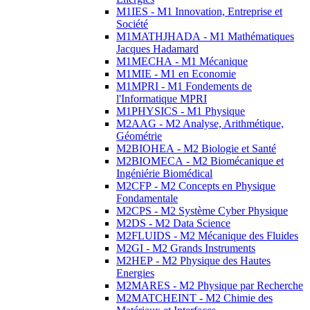
M1IES - M1 Innovation, Entreprise et
Société
M1MATHJHADA - M1 Mathématiques
Jacques Hadamard
M1MECHA - M1 Mécanique
M1MIE - M1 en Economie
M1MPRI - M1 Fondements de
l'Informatique MPRI
M1PHYSICS - M1 Physique
M2AAG - M2 Analyse, Arithmétique,
Géométrie
M2BIOHEA - M2 Biologie et Santé
M2BIOMECA - M2 Biomécanique et
Ingéniérie Biomédical
M2CFP - M2 Concepts en Physique
Fondamentale
M2CPS - M2 Système Cyber Physique
M2DS - M2 Data Science
M2FLUIDS - M2 Mécanique des Fluides
M2GI - M2 Grands Instruments
M2HEP - M2 Physique des Hautes
Energies
M2MARES - M2 Physique par Recherche
M2MATCHEINT - M2 Chimie des