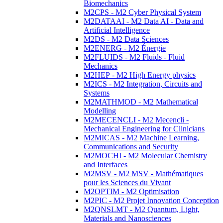
Biomechanics
M2CPS - M2 Cyber Physical System
M2DATAAI - M2 Data AI - Data and
Artificial Intelligence
M2DS - M2 Data Sciences
M2ENERG - M2 Énergie
M2FLUIDS - M2 Fluids - Fluid
Mechanics
M2HEP - M2 High Energy physics
M2ICS - M2 Integration, Circuits and
Systems
M2MATHMOD - M2 Mathematical
Modelling
M2MECENCLI - M2 Mecencli -
Mechanical Engineering for Clinicians
M2MICAS - M2 Machine Learning,
Communications and Security
M2MOCHI - M2 Molecular Chemistry
and Interfaces
M2MSV - M2 MSV - Mathématiques
pour les Sciences du Vivant
M2OPTIM - M2 Optimisation
M2PIC - M2 Projet Innovation Conception
M2QNSLMT - M2 Quantum, Light,
Materials and Nanosciences