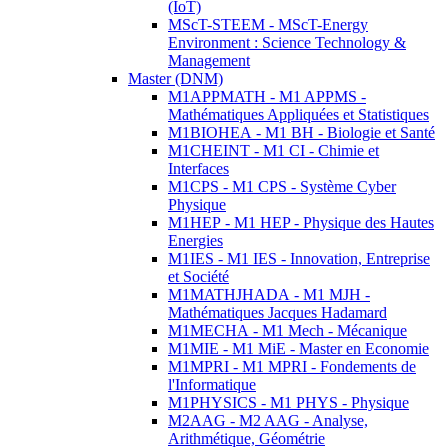
(IoT)
MScT-STEEM - MScT-Energy
Environment : Science Technology &
Management
Master (DNM)
M1APPMATH - M1 APPMS -
Mathématiques Appliquées et Statistiques
M1BIOHEA - M1 BH - Biologie et Santé
M1CHEINT - M1 CI - Chimie et
Interfaces
M1CPS - M1 CPS - Système Cyber
Physique
M1HEP - M1 HEP - Physique des Hautes
Energies
M1IES - M1 IES - Innovation, Entreprise
et Société
M1MATHJHADA - M1 MJH -
Mathématiques Jacques Hadamard
M1MECHA - M1 Mech - Mécanique
M1MIE - M1 MiE - Master en Economie
M1MPRI - M1 MPRI - Fondements de
l'Informatique
M1PHYSICS - M1 PHYS - Physique
M2AAG - M2 AAG - Analyse,
Arithmétique, Géométrie