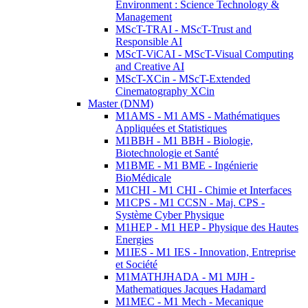
Environment : Science Technology &
Management
MScT-TRAI - MScT-Trust and
Responsible AI
MScT-ViCAI - MScT-Visual Computing
and Creative AI
MScT-XCin - MScT-Extended
Cinematography XCin
Master (DNM)
M1AMS - M1 AMS - Mathématiques
Appliquées et Statistiques
M1BBH - M1 BBH - Biologie,
Biotechnologie et Santé
M1BME - M1 BME - Ingénierie
BioMédicale
M1CHI - M1 CHI - Chimie et Interfaces
M1CPS - M1 CCSN - Maj. CPS -
Système Cyber Physique
M1HEP - M1 HEP - Physique des Hautes
Energies
M1IES - M1 IES - Innovation, Entreprise
et Société
M1MATHJHADA - M1 MJH -
Mathematiques Jacques Hadamard
M1MEC - M1 Mech - Mecanique