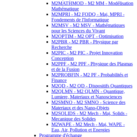
M2MATHMOD - M2 MM - Modélisation
Mathématique
M2MPRI - M2 FODQ - Maj. MPRI -
Fondements de l'Informatique
M2MSV - M2 MSV - Mathématiques
pour les Sciences du Vivant
M2OPTIM - M2 OPT - Optimisation
M2PBR - M2 PBR - Physique par
Recherche
M2PIC - M2 PIC - Projet Innovation
Conception
M2PPF - M2 PPF - Physique des Plasmas
et de la Fusion
M2PROBFIN - M2 PF - Probabilités et
Finance
M2QD - M2 QD - Dispositifs Quantiques
M2QLMN - M2 QLMN - Quantique,
Lumiere, Materiaux et Nanosciences
M2SMNO - M2 SMNO - Science des
Materiaux et des Nano-Objets
M2SOLIDS - M2 Mech - Maj. Solids -
Mecanique des Solides
M2WAPE - M2 Mech - Maj. WAPE -
Eau, Air, Pollution et Energies
Programme d'échange