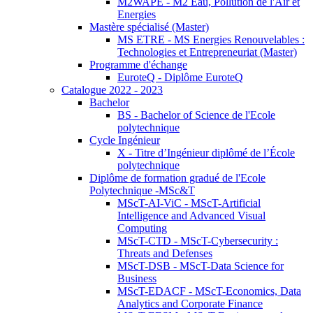
M2WAPE - M2 Eau, Pollution de l'Air et
Energies
Mastère spécialisé (Master)
MS ETRE - MS Energies Renouvelables :
Technologies et Entrepreneuriat (Master)
Programme d'échange
EuroteQ - Diplôme EuroteQ
Catalogue 2022 - 2023
Bachelor
BS - Bachelor of Science de l'Ecole
polytechnique
Cycle Ingénieur
X - Titre d’Ingénieur diplômé de l’École
polytechnique
Diplôme de formation gradué de l'Ecole
Polytechnique -MSc&T
MScT-AI-ViC - MScT-Artificial
Intelligence and Advanced Visual
Computing
MScT-CTD - MScT-Cybersecurity :
Threats and Defenses
MScT-DSB - MScT-Data Science for
Business
MScT-EDACF - MScT-Economics, Data
Analytics and Corporate Finance