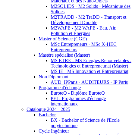
Matériaux et des Nano-Objets
M2SOLIDS - M2 Solids - Mécanique des
Solides
M2TRADD - M2 TraDD - Transport et
Développement Durable
M2WAPE - M2 WAPE - Eau, Air,
Pollution et Énergies
Master of Science (CGE)
MSc Entrepreneurs - MSc X-HEC
Entrepreneurs
Mastère spécialisé (Master)
MS ETRE - MS Energies Renouvelables :
Technologies et Entrepreneuriat (Master)
MS IE - MS Innovation et Entreprenariat
Non Diplomant
AUD_IPParis - AUDITEURS - IP Paris
Programme d'échange
EuroteQ - Diplôme EuroteQ
PEI - Programmes d'échange
internationaux
Catalogue 2024 - 2025
Bachelor
BX - Bachelor of Science de l'Ecole
polytechnique
Cycle Ingénieur