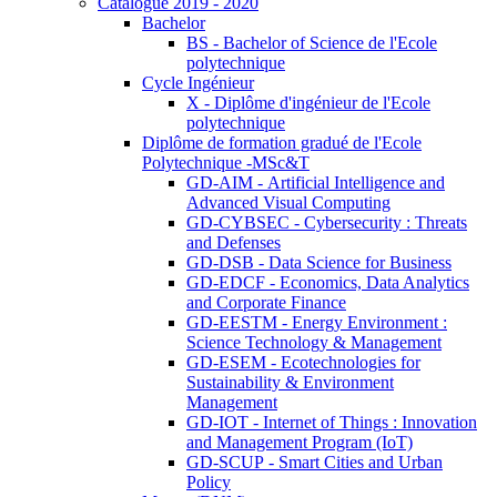
Catalogue 2019 - 2020
Bachelor
BS - Bachelor of Science de l'Ecole
polytechnique
Cycle Ingénieur
X - Diplôme d'ingénieur de l'Ecole
polytechnique
Diplôme de formation gradué de l'Ecole
Polytechnique -MSc&T
GD-AIM - Artificial Intelligence and
Advanced Visual Computing
GD-CYBSEC - Cybersecurity : Threats
and Defenses
GD-DSB - Data Science for Business
GD-EDCF - Economics, Data Analytics
and Corporate Finance
GD-EESTM - Energy Environment :
Science Technology & Management
GD-ESEM - Ecotechnologies for
Sustainability & Environment
Management
GD-IOT - Internet of Things : Innovation
and Management Program (IoT)
GD-SCUP - Smart Cities and Urban
Policy