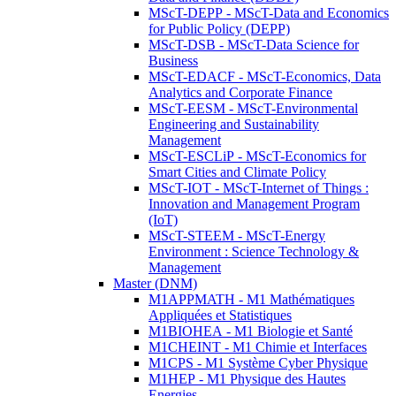
MScT-DEPP - MScT-Data and Economics
for Public Policy (DEPP)
MScT-DSB - MScT-Data Science for
Business
MScT-EDACF - MScT-Economics, Data
Analytics and Corporate Finance
MScT-EESM - MScT-Environmental
Engineering and Sustainability
Management
MScT-ESCLiP - MScT-Economics for
Smart Cities and Climate Policy
MScT-IOT - MScT-Internet of Things :
Innovation and Management Program
(IoT)
MScT-STEEM - MScT-Energy
Environment : Science Technology &
Management
Master (DNM)
M1APPMATH - M1 Mathématiques
Appliquées et Statistiques
M1BIOHEA - M1 Biologie et Santé
M1CHEINT - M1 Chimie et Interfaces
M1CPS - M1 Système Cyber Physique
M1HEP - M1 Physique des Hautes
Energies