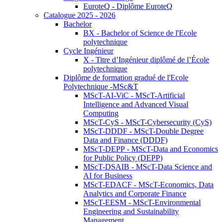
EuroteQ - Diplôme EuroteQ
Catalogue 2025 - 2026
Bachelor
BX - Bachelor of Science de l'Ecole
polytechnique
Cycle Ingénieur
X - Titre d’Ingénieur diplômé de l’École
polytechnique
Diplôme de formation gradué de l'Ecole
Polytechnique -MSc&T
MScT-AI-ViC - MScT-Artificial
Intelligence and Advanced Visual
Computing
MScT-CyS - MScT-Cybersecurity (CyS)
MScT-DDDF - MScT-Double Degree
Data and Finance (DDDF)
MScT-DEPP - MScT-Data and Economics
for Public Policy (DEPP)
MScT-DSAIB - MScT-Data Science and
AI for Business
MScT-EDACF - MScT-Economics, Data
Analytics and Corporate Finance
MScT-EESM - MScT-Environmental
Engineering and Sustainability
Management