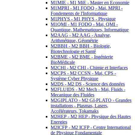
M1MIE - M1 MiE - Master en Economie
M1MPRI - M1 FODQ - Maj. MPRI -
Fondements de l'Informatique
M1PHYS - M1 PHYS - Physique
M1QMI - M1 FODQ - Maj. QMI -
Quantique, Mathematiques, Informatique
M2AAG - M2 AAG - Analyse,
Arithmétique, Géométrie
M2BBH - M2 BBH - Biologie,
Biotechnologie et Santé
M2BME - M2 BME - Ingénierie
BioMédicale
M2CHI - M2 CHI - Chimie et Interfaces
M2CPS - M2 CCSN - Maj. CPS -
Système Cyber Physique
M2DS - M2 DS - Science des données
M2FLUIDS - M2 Mech - Maj. Fluids -
Mecanique des Fluides
M2GIPLATO - M2 GI-PLATO - Grandes
installations - Plasmas, Lasers,
Accélérateurs, Tokamaks
M2HEP - M2 HEP - Physique des Hautes
Energies
M2ICFP - M2 ICFP - Centre International
de Physique Fondamentale