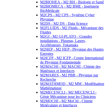
M2BIOHEA - M2 BH - Biologie et Santé
M2BIOMECA - M2 BME - Ingénierie
BioMédicale
M2CPS - M2 CPS - Système Cyber
Physique
M2DS - M2 DS - Data Science
M2FLUIDS - M2 Fluids - Mécanique des
Fluides
M2GI - M2 GI-PLATO - Grandes
installations - Plasmas, Lasers,
Accélérateurs, Tokamaks
M2HEP - M2 HEP - Physique des Hautes
Energies
M2ICFP - M2 ICFP - Centre International
de Physique Fondamentale
M2MACHI - M2 MACHI - Chimie des
Matériaux et Interfaces
M2MARES - M2 PBR - Physique par
Recherche
M2MATHMOD - M2 MM - Modélisation
Mathématique
M2MECENCLI - M2 MECENCLI -
Génie Mécanique pour les Cliniciens
M2MOCHI - M2 MoChI - Chimie
Moléculaire et Interfaces