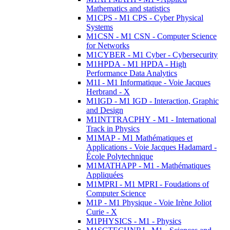
Mathematics and statistics
M1CPS - M1 CPS - Cyber Physical
Systems
M1CSN - M1 CSN - Computer Science
for Networks
M1CYBER - M1 Cyber - Cybersecurity
M1HPDA - M1 HPDA - High
Performance Data Analytics
M1I - M1 Informatique - Voie Jacques
Herbrand - X
M1IGD - M1 IGD - Interaction, Graphic
and Design
M1INTTRACPHY - M1 - International
Track in Physics
M1MAP - M1 Mathématiques et
Applications - Voie Jacques Hadamard -
École Polytechnique
M1MATHAPP - M1 - Mathématiques
Appliquées
M1MPRI - M1 MPRI - Foudations of
Computer Science
M1P - M1 Physique - Voie Irène Joliot
Curie - X
M1PHYSICS - M1 - Physics