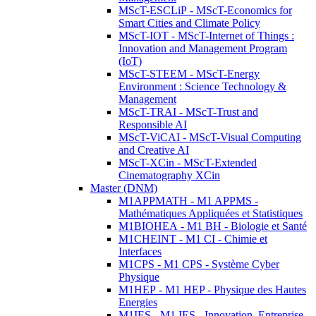
MScT-ESCLiP - MScT-Economics for
Smart Cities and Climate Policy
MScT-IOT - MScT-Internet of Things :
Innovation and Management Program
(IoT)
MScT-STEEM - MScT-Energy
Environment : Science Technology &
Management
MScT-TRAI - MScT-Trust and
Responsible AI
MScT-ViCAI - MScT-Visual Computing
and Creative AI
MScT-XCin - MScT-Extended
Cinematography XCin
Master (DNM)
M1APPMATH - M1 APPMS -
Mathématiques Appliquées et Statistiques
M1BIOHEA - M1 BH - Biologie et Santé
M1CHEINT - M1 CI - Chimie et
Interfaces
M1CPS - M1 CPS - Système Cyber
Physique
M1HEP - M1 HEP - Physique des Hautes
Energies
M1IES - M1 IES - Innovation, Entreprise