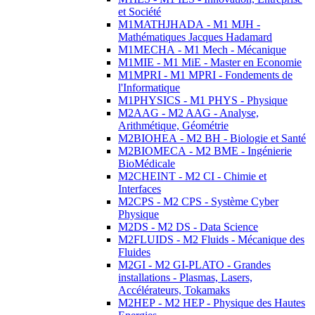
et Société
M1MATHJHADA - M1 MJH -
Mathématiques Jacques Hadamard
M1MECHA - M1 Mech - Mécanique
M1MIE - M1 MiE - Master en Economie
M1MPRI - M1 MPRI - Fondements de
l'Informatique
M1PHYSICS - M1 PHYS - Physique
M2AAG - M2 AAG - Analyse,
Arithmétique, Géométrie
M2BIOHEA - M2 BH - Biologie et Santé
M2BIOMECA - M2 BME - Ingénierie
BioMédicale
M2CHEINT - M2 CI - Chimie et
Interfaces
M2CPS - M2 CPS - Système Cyber
Physique
M2DS - M2 DS - Data Science
M2FLUIDS - M2 Fluids - Mécanique des
Fluides
M2GI - M2 GI-PLATO - Grandes
installations - Plasmas, Lasers,
Accélérateurs, Tokamaks
M2HEP - M2 HEP - Physique des Hautes