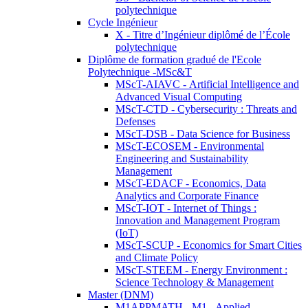
polytechnique
Cycle Ingénieur
X - Titre d’Ingénieur diplômé de l’École
polytechnique
Diplôme de formation gradué de l'Ecole
Polytechnique -MSc&T
MScT-AIAVC - Artificial Intelligence and
Advanced Visual Computing
MScT-CTD - Cybersecurity : Threats and
Defenses
MScT-DSB - Data Science for Business
MScT-ECOSEM - Environmental
Engineering and Sustainability
Management
MScT-EDACF - Economics, Data
Analytics and Corporate Finance
MScT-IOT - Internet of Things :
Innovation and Management Program
(IoT)
MScT-SCUP - Economics for Smart Cities
and Climate Policy
MScT-STEEM - Energy Environment :
Science Technology & Management
Master (DNM)
M1APPMATH - M1 - Applied