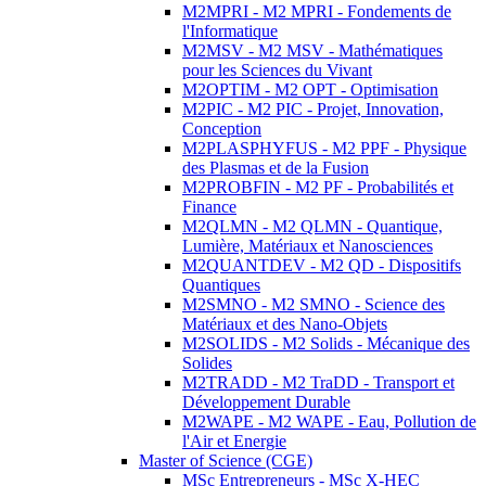
M2MPRI - M2 MPRI - Fondements de
l'Informatique
M2MSV - M2 MSV - Mathématiques
pour les Sciences du Vivant
M2OPTIM - M2 OPT - Optimisation
M2PIC - M2 PIC - Projet, Innovation,
Conception
M2PLASPHYFUS - M2 PPF - Physique
des Plasmas et de la Fusion
M2PROBFIN - M2 PF - Probabilités et
Finance
M2QLMN - M2 QLMN - Quantique,
Lumière, Matériaux et Nanosciences
M2QUANTDEV - M2 QD - Dispositifs
Quantiques
M2SMNO - M2 SMNO - Science des
Matériaux et des Nano-Objets
M2SOLIDS - M2 Solids - Mécanique des
Solides
M2TRADD - M2 TraDD - Transport et
Développement Durable
M2WAPE - M2 WAPE - Eau, Pollution de
l'Air et Energie
Master of Science (CGE)
MSc Entrepreneurs - MSc X-HEC