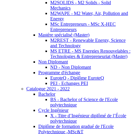
M2SOLIDS - M2 Solids - Solid
Mechanics
M2WAPE - M2 Water, Air, Pollution and
Energy
MSc Entrepreneurs - MSc X-HEC
Entrepreneurs
Mastère spécialisé (Master)
M2REST - Renewable Energy, Science
and Technology
MS ETRE - MS Energies Renouvelables :
Technologies & Entrepreneuriat (Master)
Non Diplomant
ND - Non Diplomant
Programme d'échange
EuroteQ - Diplôme EuroteQ
PEI - Echanges PEI
Catalogue 2021 - 2022
Bachelor
BS - Bachelor of Science de l'Ecole
polytechnique
Cycle Ingénieur
X - Titre d’Ingénieur diplômé de l’École
polytechnique
Diplôme de formation gradué de l'Ecole
Polytechnique -MSc&T