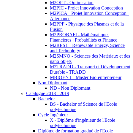
M2OPT - Optimisation
M2PIC - Projet Innovation Conception
M2PICA - Projet Innovation Conception -
Alternance
M2PPF - Physique des Plasmas et de la
Fusion
M2PROBAFI - Mathématiques
Financières : Probabilités et Finance
M2REST - Renewable Energy, Science
and Technology
M2SMNO - Sciences des Matériaux et des
nano-objets
M2TRADD - Transport et Développement
Durable - TRADD
MBIOENT - Master Bio-entrepreneur
Non Diplomant
ND - Non Diplomant
Catalogue 2018 - 2019
Bachelor
BS - Bachelor of Science de l'Ecole
polytechnique
Cycle Ingénieur
X - Diplôme d'ingénieur de l'Ecole
polytechnique
Diplôme de formation gradué de l'Ecole