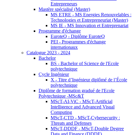
Entrepreneurs
Mastère spécialisé (Master)
MS ETRE - MS Energies Renouvelables :
Technologies et Entrepreneuriat (Master)
MS IE - MS Innovation et Entreprenariat
Programme d'échange
EuroteQ - Diplôme EuroteQ
PEI - Programmes d'échange
internationaux
Catalogue 2023 - 2024
Bachelor
BS - Bachelor of Science de l'Ecole
polytechnique
Cycle Ingénieur
X - Titre d’Ingénieur diplômé de l’École
polytechnique
Diplôme de formation gradué de l'Ecole
Polytechnique -MSc&T
MScT-AI-ViC - MScT-Artificial
Intelligence and Advanced Visual
Computing
MScT-CTD - MScT-Cybersecurity :
Threats and Defenses
MScT-DDDF - MScT-Double Degree
Data and Finance (DDDF)