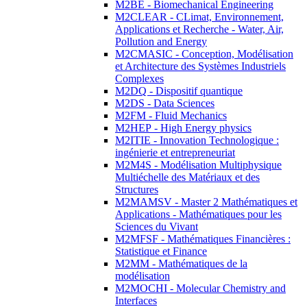
M2BE - Biomechanical Engineering
M2CLEAR - CLimat, Environnement,
Applications et Recherche - Water, Air,
Pollution and Energy
M2CMASIC - Conception, Modélisation
et Architecture des Systèmes Industriels
Complexes
M2DQ - Dispositif quantique
M2DS - Data Sciences
M2FM - Fluid Mechanics
M2HEP - High Energy physics
M2ITIE - Innovation Technologique :
ingénierie et entrepreneuriat
M2M4S - Modélisation Multiphysique
Multiéchelle des Matériaux et des
Structures
M2MAMSV - Master 2 Mathématiques et
Applications - Mathématiques pour les
Sciences du Vivant
M2MFSF - Mathématiques Financières :
Statistique et Finance
M2MM - Mathématiques de la
modélisation
M2MOCHI - Molecular Chemistry and
Interfaces