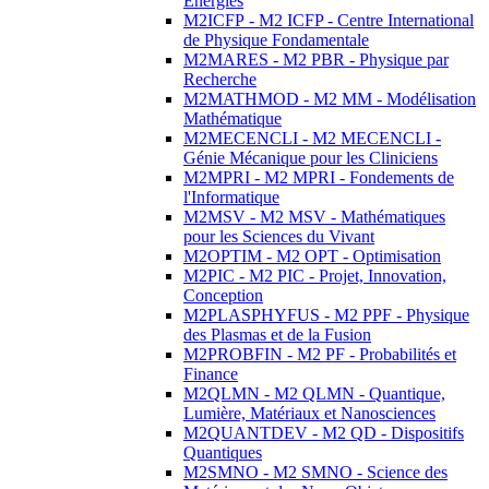
Energies
M2ICFP - M2 ICFP - Centre International
de Physique Fondamentale
M2MARES - M2 PBR - Physique par
Recherche
M2MATHMOD - M2 MM - Modélisation
Mathématique
M2MECENCLI - M2 MECENCLI -
Génie Mécanique pour les Cliniciens
M2MPRI - M2 MPRI - Fondements de
l'Informatique
M2MSV - M2 MSV - Mathématiques
pour les Sciences du Vivant
M2OPTIM - M2 OPT - Optimisation
M2PIC - M2 PIC - Projet, Innovation,
Conception
M2PLASPHYFUS - M2 PPF - Physique
des Plasmas et de la Fusion
M2PROBFIN - M2 PF - Probabilités et
Finance
M2QLMN - M2 QLMN - Quantique,
Lumière, Matériaux et Nanosciences
M2QUANTDEV - M2 QD - Dispositifs
Quantiques
M2SMNO - M2 SMNO - Science des