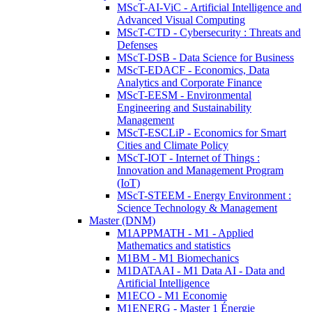
MScT-AI-ViC - Artificial Intelligence and
Advanced Visual Computing
MScT-CTD - Cybersecurity : Threats and
Defenses
MScT-DSB - Data Science for Business
MScT-EDACF - Economics, Data
Analytics and Corporate Finance
MScT-EESM - Environmental
Engineering and Sustainability
Management
MScT-ESCLiP - Economics for Smart
Cities and Climate Policy
MScT-IOT - Internet of Things :
Innovation and Management Program
(IoT)
MScT-STEEM - Energy Environment :
Science Technology & Management
Master (DNM)
M1APPMATH - M1 - Applied
Mathematics and statistics
M1BM - M1 Biomechanics
M1DATAAI - M1 Data AI - Data and
Artificial Intelligence
M1ECO - M1 Economie
M1ENERG - Master 1 Énergie