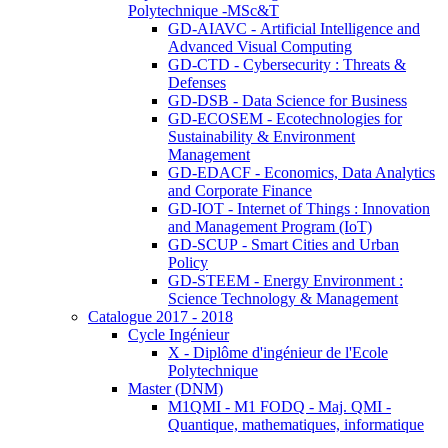
Polytechnique -MSc&T
GD-AIAVC - Artificial Intelligence and
Advanced Visual Computing
GD-CTD - Cybersecurity : Threats &
Defenses
GD-DSB - Data Science for Business
GD-ECOSEM - Ecotechnologies for
Sustainability & Environment
Management
GD-EDACF - Economics, Data Analytics
and Corporate Finance
GD-IOT - Internet of Things : Innovation
and Management Program (IoT)
GD-SCUP - Smart Cities and Urban
Policy
GD-STEEM - Energy Environment :
Science Technology & Management
Catalogue 2017 - 2018
Cycle Ingénieur
X - Diplôme d'ingénieur de l'Ecole
Polytechnique
Master (DNM)
M1QMI - M1 FODQ - Maj. QMI -
Quantique, mathematiques, informatique