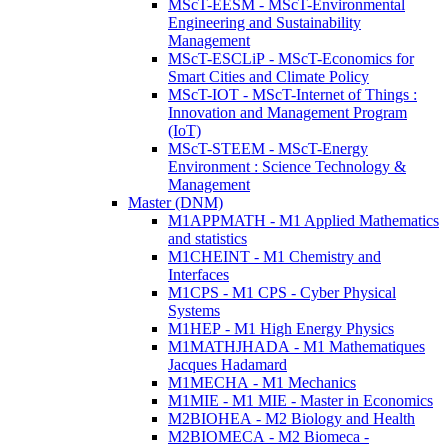
MScT-EESM - MScT-Environmental
Engineering and Sustainability
Management
MScT-ESCLiP - MScT-Economics for
Smart Cities and Climate Policy
MScT-IOT - MScT-Internet of Things :
Innovation and Management Program
(IoT)
MScT-STEEM - MScT-Energy
Environment : Science Technology &
Management
Master (DNM)
M1APPMATH - M1 Applied Mathematics
and statistics
M1CHEINT - M1 Chemistry and
Interfaces
M1CPS - M1 CPS - Cyber Physical
Systems
M1HEP - M1 High Energy Physics
M1MATHJHADA - M1 Mathematiques
Jacques Hadamard
M1MECHA - M1 Mechanics
M1MIE - M1 MIE - Master in Economics
M2BIOHEA - M2 Biology and Health
M2BIOMECA - M2 Biomeca -