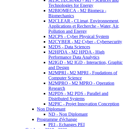
M1SCTECHNRJ - M1 - Sciences and
Technologies for Energy
M2BIOMECA - M2 Biomeca -
Biomechanics
M2CLEAR - CLimat, Environnement,
Applications et Recherche - Water, Air,
Pollution and Energy
M2CPS - Cyber Physical System
M2CYBER - M2 Cyber - Cybersecurity
M2DS - Data Sciences
M2HPDA - M2 HPDA - High
Performance Data Analytics
M2IGD - M2 IGD - Interaction, Graphic
and Design
M2MPRI - M2 MPRI - Foudations of
Computer Science
M2MPRO - M2 MPRO - Operation
Research
M2PDS - M2 PDS - Parallel and
Distributed Systems
M2PIC - Projet Innovation Conception
Non Diplomant
ND - Non Diplomant
Programme d'échange
PEI - Echanges PEI