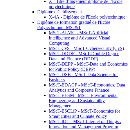
X - Titre d’Ingénieur diplômé de l’École
polytechnique
Diplôme d'établissement
X-4A - Diplôme de l'Ecole polytechnique
Diplôme de formation gradué de l'Ecole
Polytechnique -MSc&T
MScT-AI-ViC - MScT-Artificial
Intelligence and Advanced Visual
Computing
MScT-CyS - MScT-Cybersecurity (CyS)
MScT-DDDF - MScT-Double Degree
Data and Finance (DDDF)
MScT-DEPP - MScT-Data and Economics
for Public Policy (DEPP)
MScT-DSB - MScT-Data Science for
Business
MScT-EDACF - MScT-Economics, Data
Analytics and Corporate Finance
MScT-EESM - MScT-Environmental
Engineering and Sustainability
Management
MScT-ESCLiP - MScT-Economics for
Smart Cities and Climate Policy
MScT-IOT - MScT-Internet of Things :
Innovation and Management Program