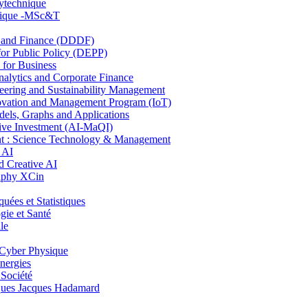
lytechnique
hnique -MSc&T
and Finance (DDDF)
r Public Policy (DEPP)
for Business
ytics and Corporate Finance
ring and Sustainability Management
ovation and Management Program (IoT)
ls, Graphs and Applications
ive Investment (AI-MaQI)
: Science Technology & Management
 AI
 Creative AI
aphy XCin
es et Statistiques
ie et Santé
le
Cyber Physique
nergies
 Société
es Jacques Hadamard