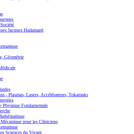
ue
nergies
 Société
es Jacques Hadamard
ormatique
, Géométrie
édicale
ue
uides
s - Plasmas, Lasers, Accélérateurs, Tokamaks
nergies
de Physique Fondamentale
erche
athématique
anique pour les Cliniciens
ormatique
s Sciences du Vivant