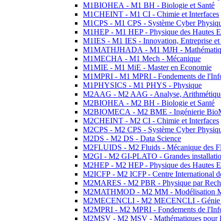
M1BIOHEA - M1 BH - Biologie et Santé
M1CHEINT - M1 CI - Chimie et Interfaces
M1CPS - M1 CPS - Système Cyber Physiq
M1HEP - M1 HEP - Physique des Hautes E
M1IES - M1 IES - Innovation, Entreprise et
M1MATHJHADA - M1 MJH - Mathématiqu
M1MECHA - M1 Mech - Mécanique
M1MIE - M1 MiE - Master en Economie
M1MPRI - M1 MPRI - Fondements de l'Inf
M1PHYSICS - M1 PHYS - Physique
M2AAG - M2 AAG - Analyse, Arithmétique
M2BIOHEA - M2 BH - Biologie et Santé
M2BIOMECA - M2 BME - Ingénierie BioM
M2CHEINT - M2 CI - Chimie et Interfaces
M2CPS - M2 CPS - Système Cyber Physiq
M2DS - M2 DS - Data Science
M2FLUIDS - M2 Fluids - Mécanique des Fl
M2GI - M2 GI-PLATO - Grandes installation
M2HEP - M2 HEP - Physique des Hautes E
M2ICFP - M2 ICFP - Centre International 
M2MARES - M2 PBR - Physique par Rech
M2MATHMOD - M2 MM - Modélisation M
M2MECENCLI - M2 MECENCLI - Génie Méc
M2MPRI - M2 MPRI - Fondements de l'Inf
M2MSV - M2 MSV - Mathématiques pour le