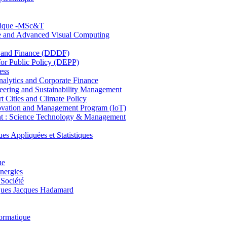
hnique -MSc&T
ce and Advanced Visual Computing
and Finance (DDDF)
r Public Policy (DEPP)
ess
ytics and Corporate Finance
ring and Sustainability Management
Cities and Climate Policy
ovation and Management Program (IoT)
: Science Technology & Management
ppliquées et Statistiques
ue
nergies
 Société
es Jacques Hadamard
ormatique