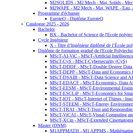
M2SOLIDS - M2 Mech - Maj. Solids - Meca
M2WAPE - M2 Mech - Maj. WAPE - Eau, Air
Programme d'échange
EuroteQ - Diplôme EuroteQ
Catalogue 2025 - 2026
Bachelor
BX - Bachelor of Science de l'Ecole polyte
Cycle Ingénieur
X - Titre d’Ingénieur diplômé de l’École po
Diplôme de formation gradué de l'Ecole Polytec
MScT-AI-ViC - MScT-Artificial Intelligen
MScT-CyS - MScT-Cybersecurity (CyS)
MScT-DDDF - MScT-Double Degree Data 
MScT-DEPP - MScT-Data and Economics fo
MScT-DSAIB - MScT-Data Science and AI 
MScT-EDACF - MScT-Economics, Data Anal
MScT-EESM - MScT-Environmental Enginee
MScT-ESCLiP - MScT-Economics for Smart 
MScT-IOT - MScT-Internet of Things : Inn
MScT-STEEM - MScT-Energy Environment 
MScT-TRAI - MScT-Trust and Responsible
MScT-ViCAI - MScT-Visual Computing and
MScT-XCin - MScT-Extended Cinematogr
Master (DNM)
M1APPMATH - M1 APPMS - Mathématiques A