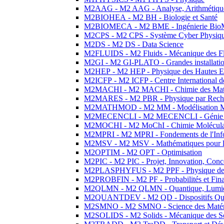
M2AAG - M2 AAG - Analyse, Arithmétique
M2BIOHEA - M2 BH - Biologie et Santé
M2BIOMECA - M2 BME - Ingénierie BioM
M2CPS - M2 CPS - Système Cyber Physiq
M2DS - M2 DS - Data Science
M2FLUIDS - M2 Fluids - Mécanique des Fl
M2GI - M2 GI-PLATO - Grandes installation
M2HEP - M2 HEP - Physique des Hautes E
M2ICFP - M2 ICFP - Centre International 
M2MACHI - M2 MACHI - Chimie des Matéri
M2MARES - M2 PBR - Physique par Rech
M2MATHMOD - M2 MM - Modélisation M
M2MECENCLI - M2 MECENCLI - Génie Méc
M2MOCHI - M2 MoChI - Chimie Moléculaire
M2MPRI - M2 MPRI - Fondements de l'Inf
M2MSV - M2 MSV - Mathématiques pour le
M2OPTIM - M2 OPT - Optimisation
M2PIC - M2 PIC - Projet, Innovation, Conc
M2PLASPHYFUS - M2 PPF - Physique des P
M2PROBFIN - M2 PF - Probabilités et Fin
M2QLMN - M2 QLMN - Quantique, Lumière
M2QUANTDEV - M2 QD - Dispositifs Qua
M2SMNO - M2 SMNO - Science des Matéri
M2SOLIDS - M2 Solids - Mécanique des So