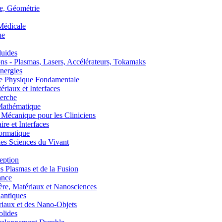
, Géométrie
édicale
ue
uides
s - Plasmas, Lasers, Accélérateurs, Tokamaks
nergies
de Physique Fondamentale
aux et Interfaces
erche
athématique
anique pour les Cliniciens
 et Interfaces
ormatique
s Sciences du Vivant
eption
lasmas et de la Fusion
ance
, Matériaux et Nanosciences
ntiques
aux et des Nano-Objets
lides