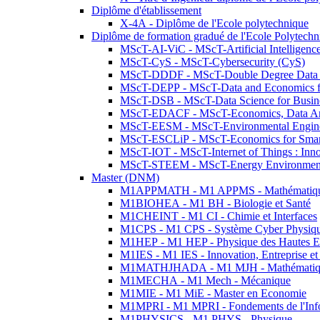
Diplôme d'établissement
X-4A - Diplôme de l'Ecole polytechnique
Diplôme de formation gradué de l'Ecole Polytec
MScT-AI-ViC - MScT-Artificial Intelligen
MScT-CyS - MScT-Cybersecurity (CyS)
MScT-DDDF - MScT-Double Degree Data 
MScT-DEPP - MScT-Data and Economics fo
MScT-DSB - MScT-Data Science for Busin
MScT-EDACF - MScT-Economics, Data Anal
MScT-EESM - MScT-Environmental Enginee
MScT-ESCLiP - MScT-Economics for Smart 
MScT-IOT - MScT-Internet of Things : Inn
MScT-STEEM - MScT-Energy Environment 
Master (DNM)
M1APPMATH - M1 APPMS - Mathématiques A
M1BIOHEA - M1 BH - Biologie et Santé
M1CHEINT - M1 CI - Chimie et Interfaces
M1CPS - M1 CPS - Système Cyber Physiq
M1HEP - M1 HEP - Physique des Hautes E
M1IES - M1 IES - Innovation, Entreprise et
M1MATHJHADA - M1 MJH - Mathématiqu
M1MECHA - M1 Mech - Mécanique
M1MIE - M1 MiE - Master en Economie
M1MPRI - M1 MPRI - Fondements de l'Inf
M1PHYSICS - M1 PHYS - Physique