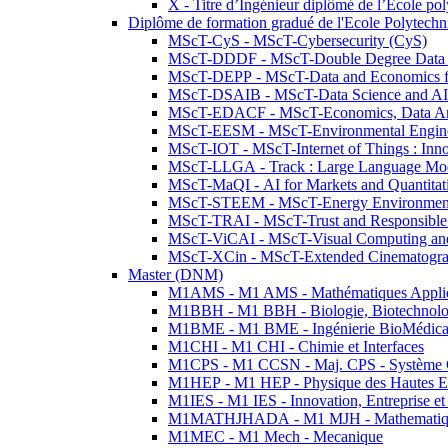
X - Titre d’Ingénieur diplômé de l’École po
Diplôme de formation gradué de l'Ecole Polytec
MScT-CyS - MScT-Cybersecurity (CyS)
MScT-DDDF - MScT-Double Degree Data 
MScT-DEPP - MScT-Data and Economics fo
MScT-DSAIB - MScT-Data Science and AI 
MScT-EDACF - MScT-Economics, Data Anal
MScT-EESM - MScT-Environmental Enginee
MScT-IOT - MScT-Internet of Things : Inn
MScT-LLGA - Track : Large Language Mode
MScT-MaQI - AI for Markets and Quantitat
MScT-STEEM - MScT-Energy Environment 
MScT-TRAI - MScT-Trust and Responsible
MScT-ViCAI - MScT-Visual Computing and
MScT-XCin - MScT-Extended Cinematogr
Master (DNM)
M1AMS - M1 AMS - Mathématiques Appliqué
M1BBH - M1 BBH - Biologie, Biotechnolog
M1BME - M1 BME - Ingénierie BioMédica
M1CHI - M1 CHI - Chimie et Interfaces
M1CPS - M1 CCSN - Maj. CPS - Système 
M1HEP - M1 HEP - Physique des Hautes E
M1IES - M1 IES - Innovation, Entreprise et
M1MATHJHADA - M1 MJH - Mathematiqu
M1MEC - M1 Mech - Mecanique