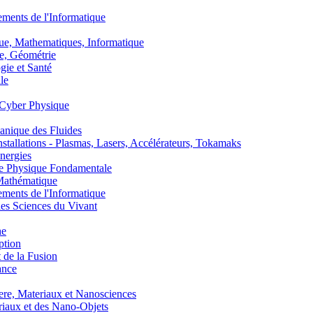
nts de l'Informatique
, Mathematiques, Informatique
, Géométrie
ie et Santé
le
Cyber Physique
nique des Fluides
lations - Plasmas, Lasers, Accélérateurs, Tokamaks
nergies
de Physique Fondamentale
athématique
nts de l'Informatique
s Sciences du Vivant
he
ption
 de la Fusion
ance
, Materiaux et Nanosciences
aux et des Nano-Objets