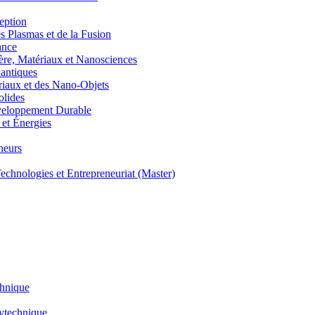
eption
lasmas et de la Fusion
ance
, Matériaux et Nanosciences
ntiques
aux et des Nano-Objets
lides
eloppement Durable
et Énergies
neurs
hnologies et Entrepreneuriat (Master)
chnique
lytechnique