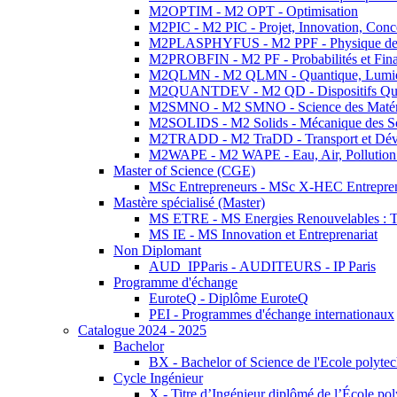
M2OPTIM - M2 OPT - Optimisation
M2PIC - M2 PIC - Projet, Innovation, Conc
M2PLASPHYFUS - M2 PPF - Physique des P
M2PROBFIN - M2 PF - Probabilités et Fin
M2QLMN - M2 QLMN - Quantique, Lumière
M2QUANTDEV - M2 QD - Dispositifs Qua
M2SMNO - M2 SMNO - Science des Matéri
M2SOLIDS - M2 Solids - Mécanique des So
M2TRADD - M2 TraDD - Transport et Dév
M2WAPE - M2 WAPE - Eau, Air, Pollution 
Master of Science (CGE)
MSc Entrepreneurs - MSc X-HEC Entrepre
Mastère spécialisé (Master)
MS ETRE - MS Energies Renouvelables : Tec
MS IE - MS Innovation et Entreprenariat
Non Diplomant
AUD_IPParis - AUDITEURS - IP Paris
Programme d'échange
EuroteQ - Diplôme EuroteQ
PEI - Programmes d'échange internationaux
Catalogue 2024 - 2025
Bachelor
BX - Bachelor of Science de l'Ecole polyte
Cycle Ingénieur
X - Titre d’Ingénieur diplômé de l’École po