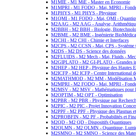
M1MIE - M1 MiE - Master en Economie
M1MPRI - M1 FODQ - Maj. MPRI - Fondeme
M1PHYS - M1 PHYS - Physique
M1QMI - M1 FODQ - Maj. QMI - Quantique
M2AAG - M2 AAG - Analyse, Arithmétique
M2BBH - M2 BBH - Biologie, Biotechnolog
M2BME - M2 BME - Ingénierie BioMédica
M2CHI - M2 CHI - Chimie et Interfaces
M2CPS - M2 CCSN - Maj. CPS - Système 
M2DS - M2 DS - Science des données
M2FLUIDS - M2 Mech - Maj. Fluids - Meca
M2GIPLATO - M2 GI-PLATO - Grandes instal
M2HEP - M2 HEP - Physique des Hautes E
M2ICFP - M2 ICFP - Centre International 
M2MATHMOD - M2 MM - Modélisation M
M2MPRI - M2 FODQ - Maj. MPRI - Fondeme
M2MSV - M2 MSV - Mathématiques pour le
M2OPTIM - M2 OPT - Optimisation
M2PBR - M2 PBR - Physique par Recherc
M2PIC - M2 PIC - Projet Innovation Conce
M2PPF - M2 PPF - Physique des Plasmas et
M2PROBFIN - M2 PF - Probabilités et Fin
M2QD - M2 QD - Dispositifs Quantiques
M2QLMN - M2 QLMN - Quantique, Lumiere
M2SMNO - M2 SMNO - Science des Materi