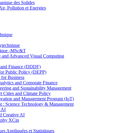
nique des Solides
, Pollution et Energies
chnique
lytechnique
hnique -MSc&T
ce and Advanced Visual Computing
and Finance (DDDF)
r Public Policy (DEPP)
for Business
ytics and Corporate Finance
ring and Sustainability Management
Cities and Climate Policy
ovation and Management Program (IoT)
: Science Technology & Management
 AI
 Creative AI
aphy XCin
ppliquées et Statistiques