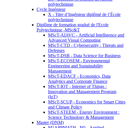
polytechnique
Cycle Ingénieur
X - Titre d’Ingénieur diplômé de l’École
polytechnique
Diplôme de formation gradué de l'Ecole
Polytechnique -MSc&T
MScT-AIAVC - Artificial Intelligence and
Advanced Visual Computing
MScT-CTD - Cybersecurity : Threats and
Defenses
MScT-DSB - Data Science for Business
MScT-ECOSEM - Environmental
Engineering and Sustainability
Management
MScT-EDACF - Economics, Data
Analytics and Corporate Finance
MScT-IOT - Internet of Things :
Innovation and Management Program
(IoT)
MScT-SCUP - Economics for Smart Cities
and Climate Policy
MScT-STEEM - Energy Environment :
Science Technology & Management
Master (DNM)
M1APPMATH - M1 - Applied