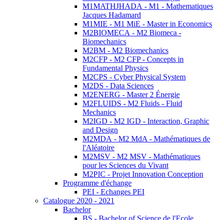
M1MATHJHADA - M1 - Mathematiques
Jacques Hadamard
M1MIE - M1 MiE - Master in Economics
M2BIOMECA - M2 Biomeca -
Biomechanics
M2BM - M2 Biomechanics
M2CFP - M2 CFP - Concepts in
Fundamental Physics
M2CPS - Cyber Physical System
M2DS - Data Sciences
M2ENERG - Master 2 Énergie
M2FLUIDS - M2 Fluids - Fluid
Mechanics
M2IGD - M2 IGD - Interaction, Graphic
and Design
M2MDA - M2 MdA - Mathématiques de
l'Aléatoire
M2MSV - M2 MSV - Mathématiques
pour les Sciences du Vivant
M2PIC - Projet Innovation Conception
Programme d'échange
PEI - Echanges PEI
Catalogue 2020 - 2021
Bachelor
BS - Bachelor of Science de l'Ecole