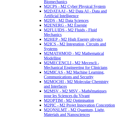
Biomechanics
M2CPS - M2 Cyber Physical System
M2DATAAI - M2 Data AI - Data and
Artificial Intelligence
M2DS - M2 Data Sciences
M2ENERG - M2 Énergie
M2FLUIDS - M2 Fluids - Fluid
Mechanics
M2HEP - M2 High Energy physics
M2ICS - M2 Integration, Circuits and
Systems
M2MATHMOD - M2 Mathematical
Modelling
M2MECENCLI - M2 Mecencli -
Mechanical Engineering for Clinicians
M2MICAS - M2 Machine Learning,
Communications and Security
M2MOCHI - M2 Molecular Chemistry
and Interfaces
M2MSV - M2 MSV - Mathématiques
pour les Sciences du Vivant
M2OPTIM - M2 Optimisation
M2PIC - M2 Projet Innovation Conception
M2QNSLMT - M2 Quantum, Light,
Materials and Nanosciences