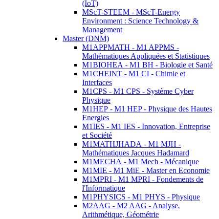
(IoT)
MScT-STEEM - MScT-Energy
Environment : Science Technology &
Management
Master (DNM)
M1APPMATH - M1 APPMS -
Mathématiques Appliquées et Statistiques
M1BIOHEA - M1 BH - Biologie et Santé
M1CHEINT - M1 CI - Chimie et
Interfaces
M1CPS - M1 CPS - Système Cyber
Physique
M1HEP - M1 HEP - Physique des Hautes
Energies
M1IES - M1 IES - Innovation, Entreprise
et Société
M1MATHJHADA - M1 MJH -
Mathématiques Jacques Hadamard
M1MECHA - M1 Mech - Mécanique
M1MIE - M1 MiE - Master en Economie
M1MPRI - M1 MPRI - Fondements de
l'Informatique
M1PHYSICS - M1 PHYS - Physique
M2AAG - M2 AAG - Analyse,
Arithmétique, Géométrie