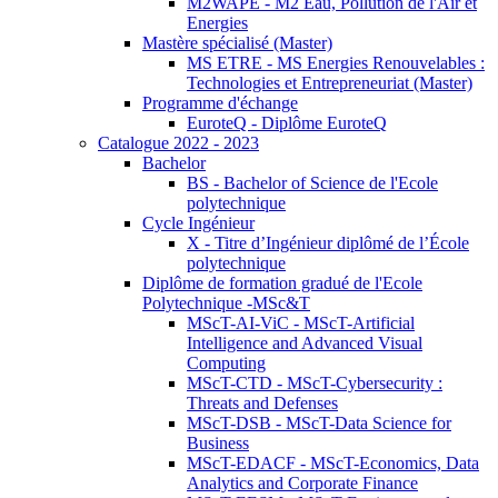
M2WAPE - M2 Eau, Pollution de l'Air et
Energies
Mastère spécialisé (Master)
MS ETRE - MS Energies Renouvelables :
Technologies et Entrepreneuriat (Master)
Programme d'échange
EuroteQ - Diplôme EuroteQ
Catalogue 2022 - 2023
Bachelor
BS - Bachelor of Science de l'Ecole
polytechnique
Cycle Ingénieur
X - Titre d’Ingénieur diplômé de l’École
polytechnique
Diplôme de formation gradué de l'Ecole
Polytechnique -MSc&T
MScT-AI-ViC - MScT-Artificial
Intelligence and Advanced Visual
Computing
MScT-CTD - MScT-Cybersecurity :
Threats and Defenses
MScT-DSB - MScT-Data Science for
Business
MScT-EDACF - MScT-Economics, Data
Analytics and Corporate Finance