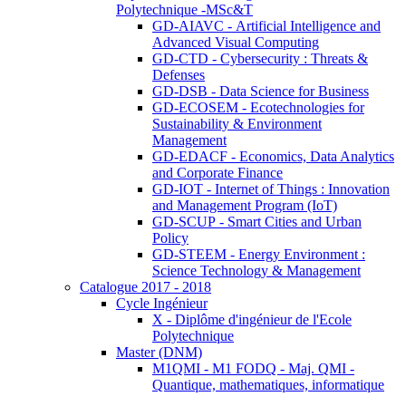
Polytechnique -MSc&T
GD-AIAVC - Artificial Intelligence and
Advanced Visual Computing
GD-CTD - Cybersecurity : Threats &
Defenses
GD-DSB - Data Science for Business
GD-ECOSEM - Ecotechnologies for
Sustainability & Environment
Management
GD-EDACF - Economics, Data Analytics
and Corporate Finance
GD-IOT - Internet of Things : Innovation
and Management Program (IoT)
GD-SCUP - Smart Cities and Urban
Policy
GD-STEEM - Energy Environment :
Science Technology & Management
Catalogue 2017 - 2018
Cycle Ingénieur
X - Diplôme d'ingénieur de l'Ecole
Polytechnique
Master (DNM)
M1QMI - M1 FODQ - Maj. QMI -
Quantique, mathematiques, informatique