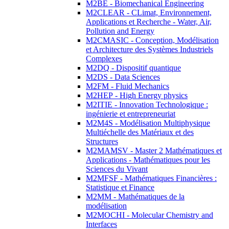
M2BE - Biomechanical Engineering
M2CLEAR - CLimat, Environnement,
Applications et Recherche - Water, Air,
Pollution and Energy
M2CMASIC - Conception, Modélisation
et Architecture des Systèmes Industriels
Complexes
M2DQ - Dispositif quantique
M2DS - Data Sciences
M2FM - Fluid Mechanics
M2HEP - High Energy physics
M2ITIE - Innovation Technologique :
ingénierie et entrepreneuriat
M2M4S - Modélisation Multiphysique
Multiéchelle des Matériaux et des
Structures
M2MAMSV - Master 2 Mathématiques et
Applications - Mathématiques pour les
Sciences du Vivant
M2MFSF - Mathématiques Financières :
Statistique et Finance
M2MM - Mathématiques de la
modélisation
M2MOCHI - Molecular Chemistry and
Interfaces