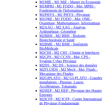
M1MIE - M1 MiE - Master en Economie
M1MPRI - M1 FODQ - Maj. MPRI -
Fondements de l'Informatique
M1PHYS - M1 PHYS - Physique
M1QMI - M1 FODQ - Maj. QMI -
Quantique, Mathematiques, Informatique
M2AAG - M2 AAG - Analyse,
Arithmétique, Géométrie
M2BBH - M2 BBH - Biologie,
Biotechnologie et Santé
M2BME - M2 BME - Ingénierie
BioMédicale
M2CHI - M2 CHI - Chimie et Interfaces
M2CPS - M2 CCSN - Maj. CPS -
Système Cyber Physique
M2DS - M2 DS - Science des données
M2FLUIDS - M2 Mech - Maj. Fluids -
Mecanique des Fluides
M2GIPLATO - M2 GI-PLATO - Grandes
installations - Plasmas, Lasers,
Accélérateurs, Tokamaks
M2HEP - M2 HEP - Physique des Hautes
Energies
M2ICFP - M2 ICFP - Centre International
de Physique Fondamentale