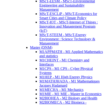
MScT-EESM - MScT-Environmental
Engineering and Sustainability
Management
MScT-ESCLiP - MScT-Economics for
Smart Cities and Climate Policy
MScT-IOT - MScT-Internet of Things :
Innovation and Management Program
(IoT)
MScT-STEEM - MScT-Energy
Environment : Science Technology &
Management
Master (DNM)
M1APPMATH - M1 Applied Mathematics
and statistics
M1CHEINT - M1 Chemistry and
Interfaces
M1CPS - M1 CPS - Cyber Physical
Systems
M1HEP - M1 High Energy Physics
M1MATHJHADA - M1 Mathematiques
Jacques Hadamard
M1MECHA - M1 Mechanics
M1MIE - M1 MIE - Master in Economics
M2BIOHEA - M2 Biology and Health
M2BIOMECA - M2 Biomeca -