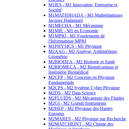
M1IES - M1 Innovation, Entreprise et
Société
M1MATHJHADA - M1 Mathématiques
Jacques Hadamard
M1MECHA - M1 Mécanique
M1MIE - M1 en Economie
M1MPRI - M1 Fondements de
l'Informatique MPRI
M1PHYSICS - M1 Physique
M2AAG - M2 Analyse, Arithmétique,
Géométrie
M2BIOHEA - M2 Biologie et Santé
M2BIOMECA - M2 Biomécanique et
Ingéniérie Biomédical
M2CFP - M2 Concepts en Physique
Fondamentale
M2CPS - M2 Système Cyber Physique
M2DS - M2 Data Science
M2FLUIDS - M2 Mécanique des Fluides
M2GI - M2 Grands Instruments
M2HEP - M2 Physique des Hautes
Energies
M2MARES - M2 Physique par Recherche
M2MATCHEINT - M2 Chimie des