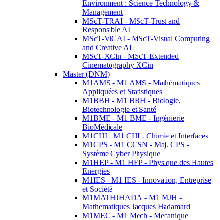
Environment : Science Technology &
Management
MScT-TRAI - MScT-Trust and
Responsible AI
MScT-ViCAI - MScT-Visual Computing
and Creative AI
MScT-XCin - MScT-Extended
Cinematography XCin
Master (DNM)
M1AMS - M1 AMS - Mathématiques
Appliquées et Statistiques
M1BBH - M1 BBH - Biologie,
Biotechnologie et Santé
M1BME - M1 BME - Ingénierie
BioMédicale
M1CHI - M1 CHI - Chimie et Interfaces
M1CPS - M1 CCSN - Maj. CPS -
Système Cyber Physique
M1HEP - M1 HEP - Physique des Hautes
Energies
M1IES - M1 IES - Innovation, Entreprise
et Société
M1MATHJHADA - M1 MJH -
Mathematiques Jacques Hadamard
M1MEC - M1 Mech - Mecanique