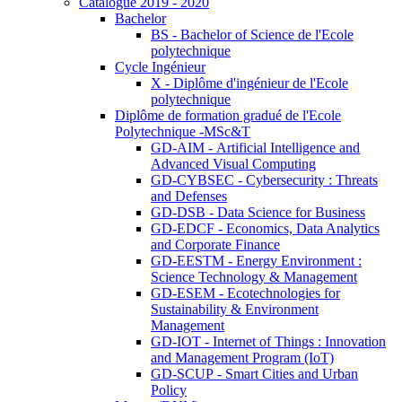
Catalogue 2019 - 2020
Bachelor
BS - Bachelor of Science de l'Ecole
polytechnique
Cycle Ingénieur
X - Diplôme d'ingénieur de l'Ecole
polytechnique
Diplôme de formation gradué de l'Ecole
Polytechnique -MSc&T
GD-AIM - Artificial Intelligence and
Advanced Visual Computing
GD-CYBSEC - Cybersecurity : Threats
and Defenses
GD-DSB - Data Science for Business
GD-EDCF - Economics, Data Analytics
and Corporate Finance
GD-EESTM - Energy Environment :
Science Technology & Management
GD-ESEM - Ecotechnologies for
Sustainability & Environment
Management
GD-IOT - Internet of Things : Innovation
and Management Program (IoT)
GD-SCUP - Smart Cities and Urban
Policy