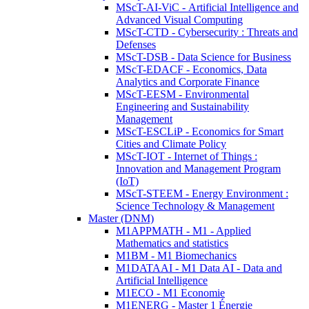
MScT-AI-ViC - Artificial Intelligence and
Advanced Visual Computing
MScT-CTD - Cybersecurity : Threats and
Defenses
MScT-DSB - Data Science for Business
MScT-EDACF - Economics, Data
Analytics and Corporate Finance
MScT-EESM - Environmental
Engineering and Sustainability
Management
MScT-ESCLiP - Economics for Smart
Cities and Climate Policy
MScT-IOT - Internet of Things :
Innovation and Management Program
(IoT)
MScT-STEEM - Energy Environment :
Science Technology & Management
Master (DNM)
M1APPMATH - M1 - Applied
Mathematics and statistics
M1BM - M1 Biomechanics
M1DATAAI - M1 Data AI - Data and
Artificial Intelligence
M1ECO - M1 Economie
M1ENERG - Master 1 Énergie