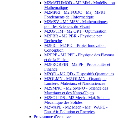
M2MATHMOD - M2 MM - Modélisation
Mathématique
M2MPRI - M2 FODQ - Maj. MPRI -
Fondements de l'Informatique
M2MSV - M2 MSV - Mathématiques
pour les Sciences du Vivant
M2OPTIM - M2 OPT - Optimisation
M2PBR - M2 PBR - Physique par
Recherche
M2PIC - M2 PIC - Projet Innovation
Conception
M2PPF - M2 PPF - Physique des Plasmas
et de la Fusion
M2PROBFIN - M2 PF - Probabilités et
Finance
M2QD - M2 QD - Dispositifs Quantiques
M2QLMN - M2 QLMN - Quantique,
Lumiere, Materiaux et Nanosciences
M2SMNO - M2 SMNO - Science des
Materiaux et des Nano-Objets
M2SOLIDS - M2 Mech - Maj. Solids -
Mecanique des Solides
M2WAPE - M2 Mech - Maj. WAPE -
Eau, Air, Pollution et Energies
Programme d'échange