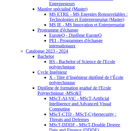
Entrepreneurs
Mastère spécialisé (Master)
MS ETRE - MS Energies Renouvelables :
Technologies et Entrepreneuriat (Master)
MS IE - MS Innovation et Entreprenariat
Programme d'échange
EuroteQ - Diplôme EuroteQ
PEI - Programmes d'échange
internationaux
Catalogue 2023 - 2024
Bachelor
BS - Bachelor of Science de l'Ecole
polytechnique
Cycle Ingénieur
X - Titre d’Ingénieur diplômé de l’École
polytechnique
Diplôme de formation gradué de l'Ecole
Polytechnique -MSc&T
MScT-AI-ViC - MScT-Artificial
Intelligence and Advanced Visual
Computing
MScT-CTD - MScT-Cybersecurity :
Threats and Defenses
MScT-DDDF - MScT-Double Degree
Data and Finance (DDDF)