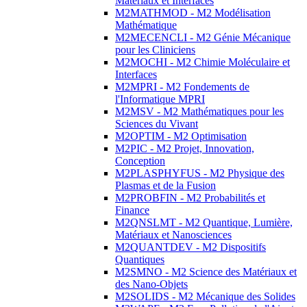
Matériaux et Interfaces
M2MATHMOD - M2 Modélisation
Mathématique
M2MECENCLI - M2 Génie Mécanique
pour les Cliniciens
M2MOCHI - M2 Chimie Moléculaire et
Interfaces
M2MPRI - M2 Fondements de
l'Informatique MPRI
M2MSV - M2 Mathématiques pour les
Sciences du Vivant
M2OPTIM - M2 Optimisation
M2PIC - M2 Projet, Innovation,
Conception
M2PLASPHYFUS - M2 Physique des
Plasmas et de la Fusion
M2PROBFIN - M2 Probabilités et
Finance
M2QNSLMT - M2 Quantique, Lumière,
Matériaux et Nanosciences
M2QUANTDEV - M2 Dispositifs
Quantiques
M2SMNO - M2 Science des Matériaux et
des Nano-Objets
M2SOLIDS - M2 Mécanique des Solides