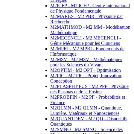
Energies
M2ICFP - M2 ICFP - Centre International
de Physique Fondamentale
M2MARES - M2 PBR - Physique par
Recherche
M2MATHMOD - M2 MM - Modélisation
Mathématique
M2MECENCLI - M2 MECENCLI -
Génie Mécanique pour les Cliniciens
M2MPRI - M2 MPRI - Fondements de
l'Informatique
M2MSV - M2 MSV - Mathématiques
pour les Sciences du Vivant
M2OPTIM - M2 OPT - Optimisation
M2PIC - M2 PIC - Projet, Innovation,
Conception
M2PLASPHYFUS - M2 PPF - Physique
des Plasmas et de la Fusion
M2PROBFIN - M2 PF - Probabilités et
Finance
M2QLMN - M2 QLMN - Quantique,
Lumière, Matériaux et Nanosciences
M2QUANTDEV - M2 QD - Dispositifs
Quantiques
M2SMNO - M2 SMNO - Science des