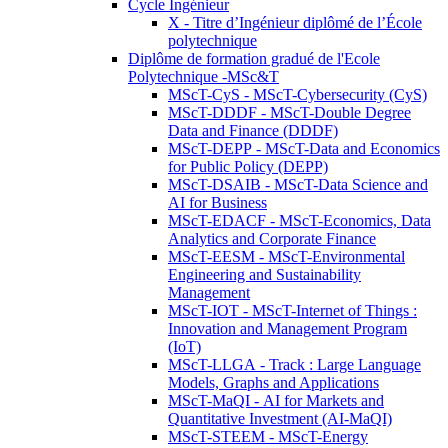
Cycle Ingénieur
X - Titre d’Ingénieur diplômé de l’École
polytechnique
Diplôme de formation gradué de l'Ecole
Polytechnique -MSc&T
MScT-CyS - MScT-Cybersecurity (CyS)
MScT-DDDF - MScT-Double Degree
Data and Finance (DDDF)
MScT-DEPP - MScT-Data and Economics
for Public Policy (DEPP)
MScT-DSAIB - MScT-Data Science and
AI for Business
MScT-EDACF - MScT-Economics, Data
Analytics and Corporate Finance
MScT-EESM - MScT-Environmental
Engineering and Sustainability
Management
MScT-IOT - MScT-Internet of Things :
Innovation and Management Program
(IoT)
MScT-LLGA - Track : Large Language
Models, Graphs and Applications
MScT-MaQI - AI for Markets and
Quantitative Investment (AI-MaQI)
MScT-STEEM - MScT-Energy