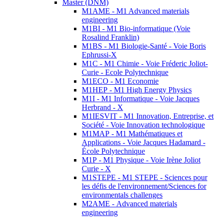
Master (DNM)
M1AME - M1 Advanced materials
engineering
M1BI - M1 Bio-informatique (Voie
Rosalind Franklin)
M1BS - M1 Biologie-Santé - Voie Boris
Ephrussi-X
M1C - M1 Chimie - Voie Fréderic Joliot-
Curie - Ecole Polytechnique
M1ECO - M1 Economie
M1HEP - M1 High Energy Physics
M1I - M1 Informatique - Voie Jacques
Herbrand - X
M1IESVIT - M1 Innovation, Entreprise, et
Société - Voie Innovation technologique
M1MAP - M1 Mathématiques et
Applications - Voie Jacques Hadamard -
École Polytechnique
M1P - M1 Physique - Voie Irène Joliot
Curie - X
M1STEPE - M1 STEPE - Sciences pour
les défis de l'environnement/Sciences for
environmentals challenges
M2AME - Advanced materials
engineering