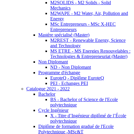
M2SOLIDS - M2 Solids - Solid
Mechanics
M2WAPE - M2 Water, Air, Pollution and
Energy
MSc Entrepreneurs - MSc X-HEC
Entrepreneurs
Mastère spécialisé (Master)
M2REST - Renewable Energy, Science
and Technology
MS ETRE - MS Energies Renouvelables :
Technologies & Entrepreneuriat (Master)
Non Diplomant
ND - Non Diplomant
Programme d'échange
EuroteQ - Diplôme EuroteQ
PEI - Echanges PEI
Catalogue 2021 - 2022
Bachelor
BS - Bachelor of Science de l'Ecole
polytechnique
Cycle Ingénieur
X - Titre d’Ingénieur diplômé de l’École
polytechnique
Diplôme de formation gradué de l'Ecole
Polytechnique -MSc&T