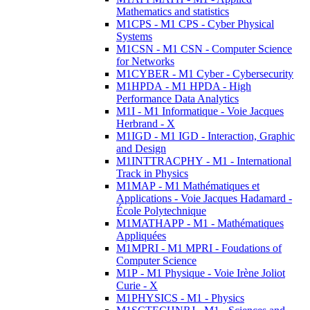
Mathematics and statistics
M1CPS - M1 CPS - Cyber Physical
Systems
M1CSN - M1 CSN - Computer Science
for Networks
M1CYBER - M1 Cyber - Cybersecurity
M1HPDA - M1 HPDA - High
Performance Data Analytics
M1I - M1 Informatique - Voie Jacques
Herbrand - X
M1IGD - M1 IGD - Interaction, Graphic
and Design
M1INTTRACPHY - M1 - International
Track in Physics
M1MAP - M1 Mathématiques et
Applications - Voie Jacques Hadamard -
École Polytechnique
M1MATHAPP - M1 - Mathématiques
Appliquées
M1MPRI - M1 MPRI - Foudations of
Computer Science
M1P - M1 Physique - Voie Irène Joliot
Curie - X
M1PHYSICS - M1 - Physics