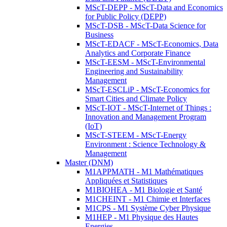
MScT-DEPP - MScT-Data and Economics
for Public Policy (DEPP)
MScT-DSB - MScT-Data Science for
Business
MScT-EDACF - MScT-Economics, Data
Analytics and Corporate Finance
MScT-EESM - MScT-Environmental
Engineering and Sustainability
Management
MScT-ESCLiP - MScT-Economics for
Smart Cities and Climate Policy
MScT-IOT - MScT-Internet of Things :
Innovation and Management Program
(IoT)
MScT-STEEM - MScT-Energy
Environment : Science Technology &
Management
Master (DNM)
M1APPMATH - M1 Mathématiques
Appliquées et Statistiques
M1BIOHEA - M1 Biologie et Santé
M1CHEINT - M1 Chimie et Interfaces
M1CPS - M1 Système Cyber Physique
M1HEP - M1 Physique des Hautes
Energies