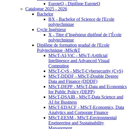
EuroteQ - Diplôme EuroteQ
Catalogue 2025 - 2026
Bachelor
BX - Bachelor of Science de l'Ecole
polytechnique
Cycle Ingénieur
X - Titre d’Ingénieur diplômé de l’École
polytechnique
Diplôme de formation gradué de l'Ecole
Polytechnique -MSc&T
MScT-AI-ViC - MScT-Artificial
Intelligence and Advanced Visual
Computing
MScT-CyS - MScT-Cybersecurity (CyS)
MScT-DDDF - MScT-Double Degree
Data and Finance (DDDF)
MScT-DEPP - MScT-Data and Economics
for Public Policy (DEPP)
MScT-DSAIB - MScT-Data Science and
AI for Business
MScT-EDACF - MScT-Economics, Data
Analytics and Corporate Finance
MScT-EESM - MScT-Environmental
Engineering and Sustainability
Management