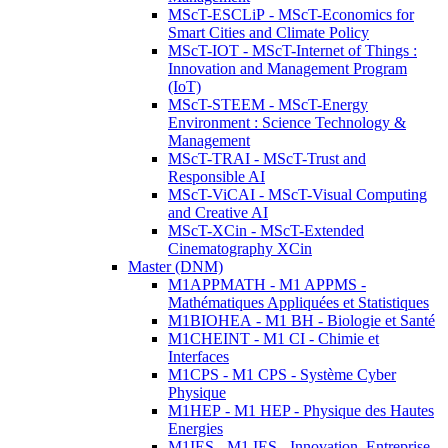
MScT-ESCLiP - MScT-Economics for
Smart Cities and Climate Policy
MScT-IOT - MScT-Internet of Things :
Innovation and Management Program
(IoT)
MScT-STEEM - MScT-Energy
Environment : Science Technology &
Management
MScT-TRAI - MScT-Trust and
Responsible AI
MScT-ViCAI - MScT-Visual Computing
and Creative AI
MScT-XCin - MScT-Extended
Cinematography XCin
Master (DNM)
M1APPMATH - M1 APPMS -
Mathématiques Appliquées et Statistiques
M1BIOHEA - M1 BH - Biologie et Santé
M1CHEINT - M1 CI - Chimie et
Interfaces
M1CPS - M1 CPS - Système Cyber
Physique
M1HEP - M1 HEP - Physique des Hautes
Energies
M1IES - M1 IES - Innovation, Entreprise