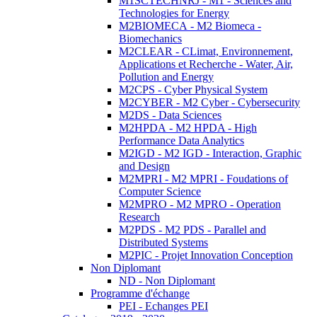
M1SCTECHNRJ - M1 - Sciences and
Technologies for Energy
M2BIOMECA - M2 Biomeca -
Biomechanics
M2CLEAR - CLimat, Environnement,
Applications et Recherche - Water, Air,
Pollution and Energy
M2CPS - Cyber Physical System
M2CYBER - M2 Cyber - Cybersecurity
M2DS - Data Sciences
M2HPDA - M2 HPDA - High
Performance Data Analytics
M2IGD - M2 IGD - Interaction, Graphic
and Design
M2MPRI - M2 MPRI - Foudations of
Computer Science
M2MPRO - M2 MPRO - Operation
Research
M2PDS - M2 PDS - Parallel and
Distributed Systems
M2PIC - Projet Innovation Conception
Non Diplomant
ND - Non Diplomant
Programme d'échange
PEI - Echanges PEI