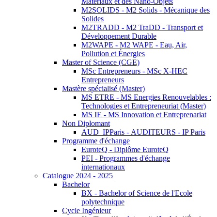
Matériaux et des Nano-Objets
M2SOLIDS - M2 Solids - Mécanique des
Solides
M2TRADD - M2 TraDD - Transport et
Développement Durable
M2WAPE - M2 WAPE - Eau, Air,
Pollution et Énergies
Master of Science (CGE)
MSc Entrepreneurs - MSc X-HEC
Entrepreneurs
Mastère spécialisé (Master)
MS ETRE - MS Energies Renouvelables :
Technologies et Entrepreneuriat (Master)
MS IE - MS Innovation et Entreprenariat
Non Diplomant
AUD_IPParis - AUDITEURS - IP Paris
Programme d'échange
EuroteQ - Diplôme EuroteQ
PEI - Programmes d'échange
internationaux
Catalogue 2024 - 2025
Bachelor
BX - Bachelor of Science de l'Ecole
polytechnique
Cycle Ingénieur