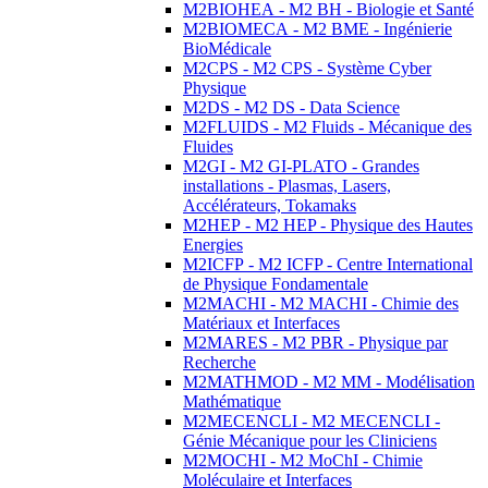
M2BIOHEA - M2 BH - Biologie et Santé
M2BIOMECA - M2 BME - Ingénierie
BioMédicale
M2CPS - M2 CPS - Système Cyber
Physique
M2DS - M2 DS - Data Science
M2FLUIDS - M2 Fluids - Mécanique des
Fluides
M2GI - M2 GI-PLATO - Grandes
installations - Plasmas, Lasers,
Accélérateurs, Tokamaks
M2HEP - M2 HEP - Physique des Hautes
Energies
M2ICFP - M2 ICFP - Centre International
de Physique Fondamentale
M2MACHI - M2 MACHI - Chimie des
Matériaux et Interfaces
M2MARES - M2 PBR - Physique par
Recherche
M2MATHMOD - M2 MM - Modélisation
Mathématique
M2MECENCLI - M2 MECENCLI -
Génie Mécanique pour les Cliniciens
M2MOCHI - M2 MoChI - Chimie
Moléculaire et Interfaces