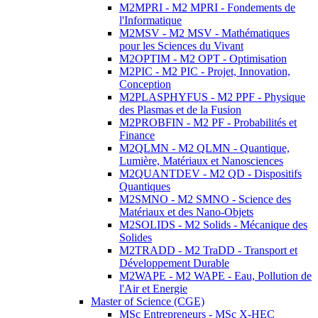
M2MPRI - M2 MPRI - Fondements de
l'Informatique
M2MSV - M2 MSV - Mathématiques
pour les Sciences du Vivant
M2OPTIM - M2 OPT - Optimisation
M2PIC - M2 PIC - Projet, Innovation,
Conception
M2PLASPHYFUS - M2 PPF - Physique
des Plasmas et de la Fusion
M2PROBFIN - M2 PF - Probabilités et
Finance
M2QLMN - M2 QLMN - Quantique,
Lumière, Matériaux et Nanosciences
M2QUANTDEV - M2 QD - Dispositifs
Quantiques
M2SMNO - M2 SMNO - Science des
Matériaux et des Nano-Objets
M2SOLIDS - M2 Solids - Mécanique des
Solides
M2TRADD - M2 TraDD - Transport et
Développement Durable
M2WAPE - M2 WAPE - Eau, Pollution de
l'Air et Energie
Master of Science (CGE)
MSc Entrepreneurs - MSc X-HEC