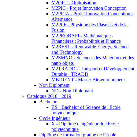
M2OPT - Optimisation
M2PIC - Projet Innovation Conception
M2PICA - Projet Innovation Conception -
Alternance
M2PPF - Physique des Plasmas et de la
Fusion
M2PROBAFI - Mathématiques
Financières : Probabilités et Finance
M2REST - Renewable Energy, Science
and Technology
M2SMNO - Sciences des Matériaux et des
nano-objets
M2TRADD - Transport et Développement
Durable - TRADD
MBIOENT - Master Bio-entrepreneur
Non Diplomant
ND - Non Diplomant
Catalogue 2018 - 2019
Bachelor
BS - Bachelor of Science de l'Ecole
polytechnique
Cycle Ingénieur
X - Diplôme d'ingénieur de l'Ecole
polytechnique
Diplôme de formation gradué de l'Ecole