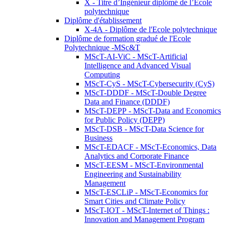
X - Titre d’Ingénieur diplômé de l’École
polytechnique
Diplôme d'établissement
X-4A - Diplôme de l'Ecole polytechnique
Diplôme de formation gradué de l'Ecole
Polytechnique -MSc&T
MScT-AI-ViC - MScT-Artificial
Intelligence and Advanced Visual
Computing
MScT-CyS - MScT-Cybersecurity (CyS)
MScT-DDDF - MScT-Double Degree
Data and Finance (DDDF)
MScT-DEPP - MScT-Data and Economics
for Public Policy (DEPP)
MScT-DSB - MScT-Data Science for
Business
MScT-EDACF - MScT-Economics, Data
Analytics and Corporate Finance
MScT-EESM - MScT-Environmental
Engineering and Sustainability
Management
MScT-ESCLiP - MScT-Economics for
Smart Cities and Climate Policy
MScT-IOT - MScT-Internet of Things :
Innovation and Management Program