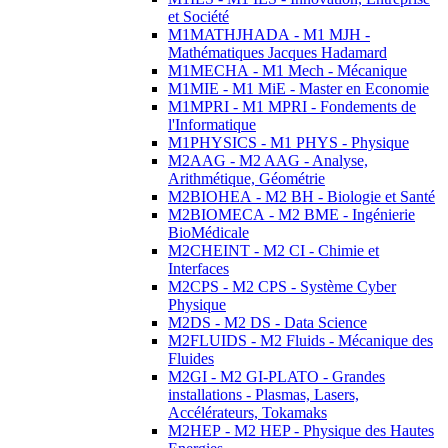
et Société
M1MATHJHADA - M1 MJH -
Mathématiques Jacques Hadamard
M1MECHA - M1 Mech - Mécanique
M1MIE - M1 MiE - Master en Economie
M1MPRI - M1 MPRI - Fondements de
l'Informatique
M1PHYSICS - M1 PHYS - Physique
M2AAG - M2 AAG - Analyse,
Arithmétique, Géométrie
M2BIOHEA - M2 BH - Biologie et Santé
M2BIOMECA - M2 BME - Ingénierie
BioMédicale
M2CHEINT - M2 CI - Chimie et
Interfaces
M2CPS - M2 CPS - Système Cyber
Physique
M2DS - M2 DS - Data Science
M2FLUIDS - M2 Fluids - Mécanique des
Fluides
M2GI - M2 GI-PLATO - Grandes
installations - Plasmas, Lasers,
Accélérateurs, Tokamaks
M2HEP - M2 HEP - Physique des Hautes