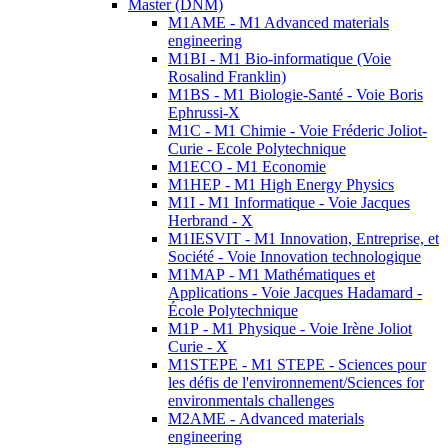
Master (DNM)
M1AME - M1 Advanced materials
engineering
M1BI - M1 Bio-informatique (Voie
Rosalind Franklin)
M1BS - M1 Biologie-Santé - Voie Boris
Ephrussi-X
M1C - M1 Chimie - Voie Fréderic Joliot-
Curie - Ecole Polytechnique
M1ECO - M1 Economie
M1HEP - M1 High Energy Physics
M1I - M1 Informatique - Voie Jacques
Herbrand - X
M1IESVIT - M1 Innovation, Entreprise, et
Société - Voie Innovation technologique
M1MAP - M1 Mathématiques et
Applications - Voie Jacques Hadamard -
École Polytechnique
M1P - M1 Physique - Voie Irène Joliot
Curie - X
M1STEPE - M1 STEPE - Sciences pour
les défis de l'environnement/Sciences for
environmentals challenges
M2AME - Advanced materials
engineering