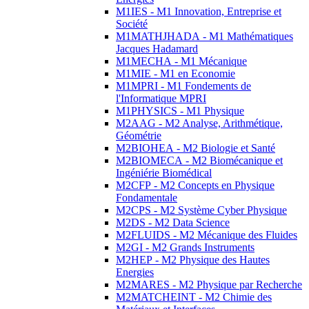
M1IES - M1 Innovation, Entreprise et
Société
M1MATHJHADA - M1 Mathématiques
Jacques Hadamard
M1MECHA - M1 Mécanique
M1MIE - M1 en Economie
M1MPRI - M1 Fondements de
l'Informatique MPRI
M1PHYSICS - M1 Physique
M2AAG - M2 Analyse, Arithmétique,
Géométrie
M2BIOHEA - M2 Biologie et Santé
M2BIOMECA - M2 Biomécanique et
Ingéniérie Biomédical
M2CFP - M2 Concepts en Physique
Fondamentale
M2CPS - M2 Système Cyber Physique
M2DS - M2 Data Science
M2FLUIDS - M2 Mécanique des Fluides
M2GI - M2 Grands Instruments
M2HEP - M2 Physique des Hautes
Energies
M2MARES - M2 Physique par Recherche
M2MATCHEINT - M2 Chimie des