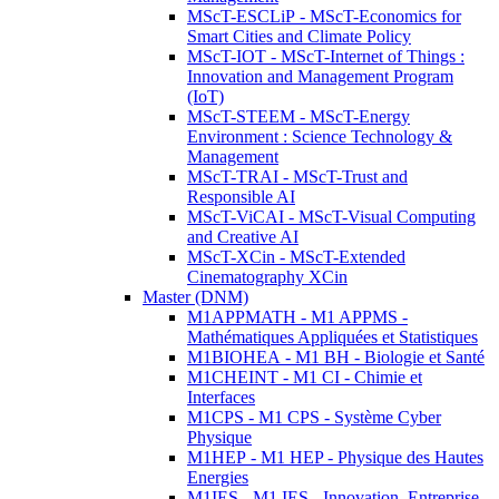
MScT-ESCLiP - MScT-Economics for
Smart Cities and Climate Policy
MScT-IOT - MScT-Internet of Things :
Innovation and Management Program
(IoT)
MScT-STEEM - MScT-Energy
Environment : Science Technology &
Management
MScT-TRAI - MScT-Trust and
Responsible AI
MScT-ViCAI - MScT-Visual Computing
and Creative AI
MScT-XCin - MScT-Extended
Cinematography XCin
Master (DNM)
M1APPMATH - M1 APPMS -
Mathématiques Appliquées et Statistiques
M1BIOHEA - M1 BH - Biologie et Santé
M1CHEINT - M1 CI - Chimie et
Interfaces
M1CPS - M1 CPS - Système Cyber
Physique
M1HEP - M1 HEP - Physique des Hautes
Energies
M1IES - M1 IES - Innovation, Entreprise