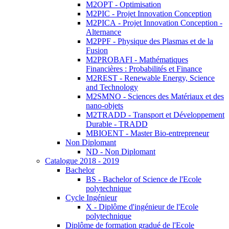
M2OPT - Optimisation
M2PIC - Projet Innovation Conception
M2PICA - Projet Innovation Conception -
Alternance
M2PPF - Physique des Plasmas et de la
Fusion
M2PROBAFI - Mathématiques
Financières : Probabilités et Finance
M2REST - Renewable Energy, Science
and Technology
M2SMNO - Sciences des Matériaux et des
nano-objets
M2TRADD - Transport et Développement
Durable - TRADD
MBIOENT - Master Bio-entrepreneur
Non Diplomant
ND - Non Diplomant
Catalogue 2018 - 2019
Bachelor
BS - Bachelor of Science de l'Ecole
polytechnique
Cycle Ingénieur
X - Diplôme d'ingénieur de l'Ecole
polytechnique
Diplôme de formation gradué de l'Ecole