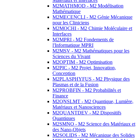
Matériaux et Interfaces
M2MATHMOD - M2 Modélisation
Mathématique
M2MECENCLI - M2 Génie Mécanique
pour les Cliniciens
M2MOCHI - M2 Chimie Moléculaire et
Interfaces
M2MPRI - M2 Fondements de
l'Informatique MPRI
M2MSV - M2 Mathématiques pour les
Sciences du Vivant
M2OPTIM - M2 Optimisation
M2PIC - M2 Projet, Innovation,
Conception
M2PLASPHYFUS - M2 Physique des
Plasmas et de la Fusion
M2PROBFIN - M2 Probabilités et
Finance
M2QNSLMT - M2 Quantique, Lumière,
Matériaux et Nanosciences
M2QUANTDEV - M2 Dispositifs
Quantiques
M2SMNO - M2 Science des Matériaux et
des Nano-Objets
M2SOLIDS - M2 Mécanique des Solides