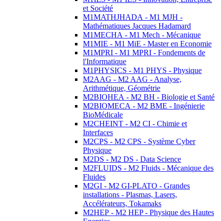
et Société
M1MATHJHADA - M1 MJH -
Mathématiques Jacques Hadamard
M1MECHA - M1 Mech - Mécanique
M1MIE - M1 MiE - Master en Economie
M1MPRI - M1 MPRI - Fondements de
l'Informatique
M1PHYSICS - M1 PHYS - Physique
M2AAG - M2 AAG - Analyse,
Arithmétique, Géométrie
M2BIOHEA - M2 BH - Biologie et Santé
M2BIOMECA - M2 BME - Ingénierie
BioMédicale
M2CHEINT - M2 CI - Chimie et
Interfaces
M2CPS - M2 CPS - Système Cyber
Physique
M2DS - M2 DS - Data Science
M2FLUIDS - M2 Fluids - Mécanique des
Fluides
M2GI - M2 GI-PLATO - Grandes
installations - Plasmas, Lasers,
Accélérateurs, Tokamaks
M2HEP - M2 HEP - Physique des Hautes