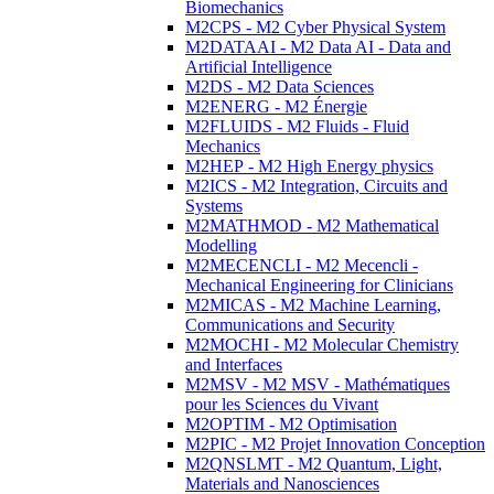
Biomechanics
M2CPS - M2 Cyber Physical System
M2DATAAI - M2 Data AI - Data and
Artificial Intelligence
M2DS - M2 Data Sciences
M2ENERG - M2 Énergie
M2FLUIDS - M2 Fluids - Fluid
Mechanics
M2HEP - M2 High Energy physics
M2ICS - M2 Integration, Circuits and
Systems
M2MATHMOD - M2 Mathematical
Modelling
M2MECENCLI - M2 Mecencli -
Mechanical Engineering for Clinicians
M2MICAS - M2 Machine Learning,
Communications and Security
M2MOCHI - M2 Molecular Chemistry
and Interfaces
M2MSV - M2 MSV - Mathématiques
pour les Sciences du Vivant
M2OPTIM - M2 Optimisation
M2PIC - M2 Projet Innovation Conception
M2QNSLMT - M2 Quantum, Light,
Materials and Nanosciences