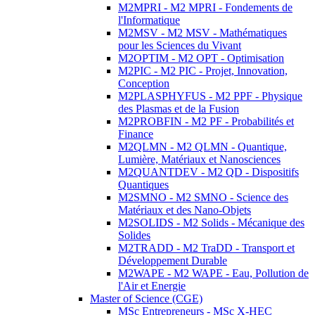
M2MPRI - M2 MPRI - Fondements de
l'Informatique
M2MSV - M2 MSV - Mathématiques
pour les Sciences du Vivant
M2OPTIM - M2 OPT - Optimisation
M2PIC - M2 PIC - Projet, Innovation,
Conception
M2PLASPHYFUS - M2 PPF - Physique
des Plasmas et de la Fusion
M2PROBFIN - M2 PF - Probabilités et
Finance
M2QLMN - M2 QLMN - Quantique,
Lumière, Matériaux et Nanosciences
M2QUANTDEV - M2 QD - Dispositifs
Quantiques
M2SMNO - M2 SMNO - Science des
Matériaux et des Nano-Objets
M2SOLIDS - M2 Solids - Mécanique des
Solides
M2TRADD - M2 TraDD - Transport et
Développement Durable
M2WAPE - M2 WAPE - Eau, Pollution de
l'Air et Energie
Master of Science (CGE)
MSc Entrepreneurs - MSc X-HEC