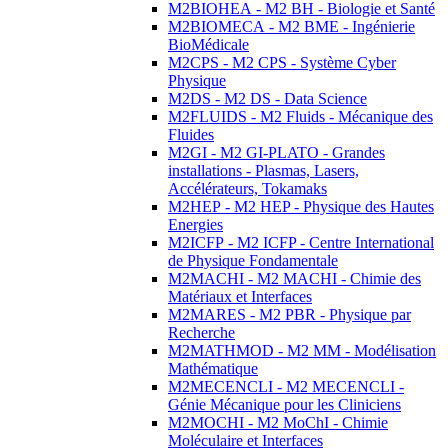
M2BIOHEA - M2 BH - Biologie et Santé
M2BIOMECA - M2 BME - Ingénierie
BioMédicale
M2CPS - M2 CPS - Système Cyber
Physique
M2DS - M2 DS - Data Science
M2FLUIDS - M2 Fluids - Mécanique des
Fluides
M2GI - M2 GI-PLATO - Grandes
installations - Plasmas, Lasers,
Accélérateurs, Tokamaks
M2HEP - M2 HEP - Physique des Hautes
Energies
M2ICFP - M2 ICFP - Centre International
de Physique Fondamentale
M2MACHI - M2 MACHI - Chimie des
Matériaux et Interfaces
M2MARES - M2 PBR - Physique par
Recherche
M2MATHMOD - M2 MM - Modélisation
Mathématique
M2MECENCLI - M2 MECENCLI -
Génie Mécanique pour les Cliniciens
M2MOCHI - M2 MoChI - Chimie
Moléculaire et Interfaces