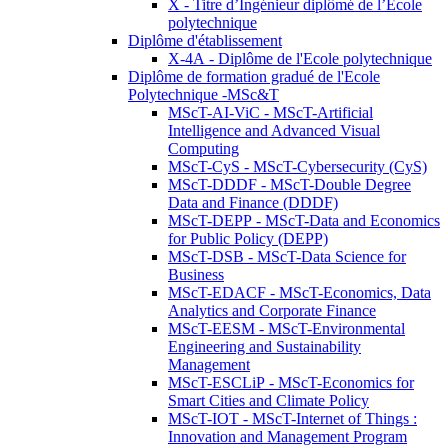
X - Titre d’Ingénieur diplômé de l’École
polytechnique
Diplôme d'établissement
X-4A - Diplôme de l'Ecole polytechnique
Diplôme de formation gradué de l'Ecole
Polytechnique -MSc&T
MScT-AI-ViC - MScT-Artificial
Intelligence and Advanced Visual
Computing
MScT-CyS - MScT-Cybersecurity (CyS)
MScT-DDDF - MScT-Double Degree
Data and Finance (DDDF)
MScT-DEPP - MScT-Data and Economics
for Public Policy (DEPP)
MScT-DSB - MScT-Data Science for
Business
MScT-EDACF - MScT-Economics, Data
Analytics and Corporate Finance
MScT-EESM - MScT-Environmental
Engineering and Sustainability
Management
MScT-ESCLiP - MScT-Economics for
Smart Cities and Climate Policy
MScT-IOT - MScT-Internet of Things :
Innovation and Management Program