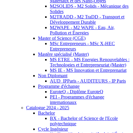
Matériaux et des Nano-Objets
M2SOLIDS - M2 Solids - Mécanique des
Solides
M2TRADD - M2 TraDD - Transport et
Développement Durable
M2WAPE - M2 WAPE - Eau, Air,
Pollution et Énergies
Master of Science (CGE)
MSc Entrepreneurs - MSc X-HEC
Entrepreneurs
Mastère spécialisé (Master)
MS ETRE - MS Energies Renouvelables :
Technologies et Entrepreneuriat (Master)
MS IE - MS Innovation et Entreprenariat
Non Diplomant
AUD_IPParis - AUDITEURS - IP Paris
Programme d'échange
EuroteQ - Diplôme EuroteQ
PEI - Programmes d'échange
internationaux
Catalogue 2024 - 2025
Bachelor
BX - Bachelor of Science de l'Ecole
polytechnique
Cycle Ingénieur