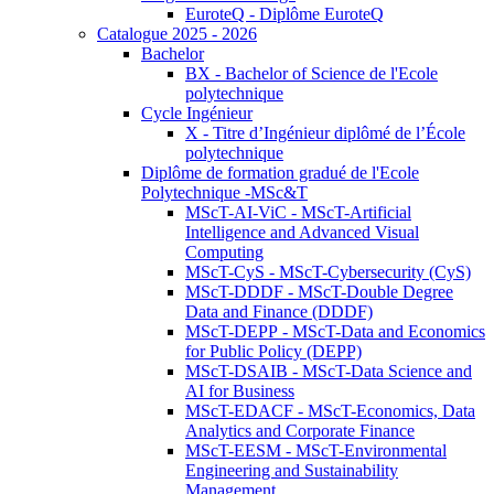
EuroteQ - Diplôme EuroteQ
Catalogue 2025 - 2026
Bachelor
BX - Bachelor of Science de l'Ecole
polytechnique
Cycle Ingénieur
X - Titre d’Ingénieur diplômé de l’École
polytechnique
Diplôme de formation gradué de l'Ecole
Polytechnique -MSc&T
MScT-AI-ViC - MScT-Artificial
Intelligence and Advanced Visual
Computing
MScT-CyS - MScT-Cybersecurity (CyS)
MScT-DDDF - MScT-Double Degree
Data and Finance (DDDF)
MScT-DEPP - MScT-Data and Economics
for Public Policy (DEPP)
MScT-DSAIB - MScT-Data Science and
AI for Business
MScT-EDACF - MScT-Economics, Data
Analytics and Corporate Finance
MScT-EESM - MScT-Environmental
Engineering and Sustainability
Management