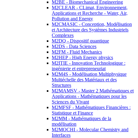
M2BE - Biomechanical Engineering
M2CLEAR - CLimat, Environnement,
Applications et Recherche - Water, Air,
Pollution and Energy
M2CMASIC - Conception, Modélisation
et Architecture des Systèmes Industriels
Complexes
M2DQ - Dispositif quantique
M2DS - Data Sciences
M2FM - Fluid Mechanics
M2HEP - High Energy physics
M2ITIE - Innovation Technologique :
ingénierie et entrepreneuriat
M2M4S - Modélisation Multiphysique
Multiéchelle des Matériaux et des
Structures
M2MAMSV - Master 2 Mathématiques et
Applications - Mathématiques pour les
Sciences du Vivant
M2MFSF - Mathématiques Financières :
Statistique et Finance
M2MM - Mathématiques de la
modélisation
M2MOCHI - Molecular Chemistry and
Interfaces