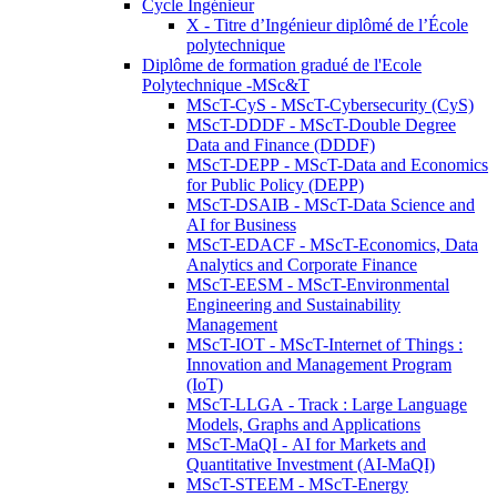
Cycle Ingénieur
X - Titre d’Ingénieur diplômé de l’École
polytechnique
Diplôme de formation gradué de l'Ecole
Polytechnique -MSc&T
MScT-CyS - MScT-Cybersecurity (CyS)
MScT-DDDF - MScT-Double Degree
Data and Finance (DDDF)
MScT-DEPP - MScT-Data and Economics
for Public Policy (DEPP)
MScT-DSAIB - MScT-Data Science and
AI for Business
MScT-EDACF - MScT-Economics, Data
Analytics and Corporate Finance
MScT-EESM - MScT-Environmental
Engineering and Sustainability
Management
MScT-IOT - MScT-Internet of Things :
Innovation and Management Program
(IoT)
MScT-LLGA - Track : Large Language
Models, Graphs and Applications
MScT-MaQI - AI for Markets and
Quantitative Investment (AI-MaQI)
MScT-STEEM - MScT-Energy