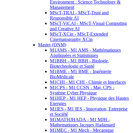
Environment : Science Technology &
Management
MScT-TRAI - MScT-Trust and
Responsible AI
MScT-ViCAI - MScT-Visual Computing
and Creative AI
MScT-XCin - MScT-Extended
Cinematography XCin
Master (DNM)
M1AMS - M1 AMS - Mathématiques
Appliquées et Statistiques
M1BBH - M1 BBH - Biologie,
Biotechnologie et Santé
M1BME - M1 BME - Ingénierie
BioMédicale
M1CHI - M1 CHI - Chimie et Interfaces
M1CPS - M1 CCSN - Maj. CPS -
Système Cyber Physique
M1HEP - M1 HEP - Physique des Hautes
Energies
M1IES - M1 IES - Innovation, Entreprise
et Société
M1MATHJHADA - M1 MJH -
Mathematiques Jacques Hadamard
M1MEC - M1 Mech - Mecanique