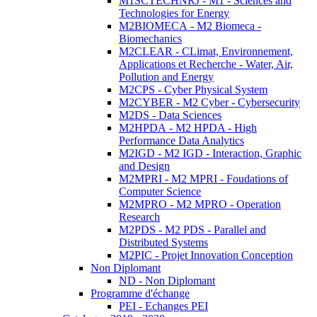
M1SCTECHNRJ - M1 - Sciences and
Technologies for Energy
M2BIOMECA - M2 Biomeca -
Biomechanics
M2CLEAR - CLimat, Environnement,
Applications et Recherche - Water, Air,
Pollution and Energy
M2CPS - Cyber Physical System
M2CYBER - M2 Cyber - Cybersecurity
M2DS - Data Sciences
M2HPDA - M2 HPDA - High
Performance Data Analytics
M2IGD - M2 IGD - Interaction, Graphic
and Design
M2MPRI - M2 MPRI - Foudations of
Computer Science
M2MPRO - M2 MPRO - Operation
Research
M2PDS - M2 PDS - Parallel and
Distributed Systems
M2PIC - Projet Innovation Conception
Non Diplomant
ND - Non Diplomant
Programme d'échange
PEI - Echanges PEI