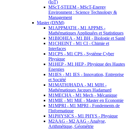
(IoT)
MScT-STEEM - MScT-Energy
Environment : Science Technology &
Management
Master (DNM)
M1APPMATH - M1 APPMS -
Mathématiques Appliquées et Statistiques
M1BIOHEA - M1 BH - Biologie et Santé
M1CHEINT - M1 CI - Chimie et
Interfaces
M1CPS - M1 CPS - Système Cyber
Physique
M1HEP - M1 HEP - Physique des Hautes
Energies
M1IES - M1 IES - Innovation, Entreprise
et Société
M1MATHJHADA - M1 MJH -
Mathématiques Jacques Hadamard
M1MECHA - M1 Mech - Mécanique
M1MIE - M1 MiE - Master en Economie
M1MPRI - M1 MPRI - Fondements de
l'Informatique
M1PHYSICS - M1 PHYS - Physique
M2AAG - M2 AAG - Analyse,
Arithmétique, Géométrie