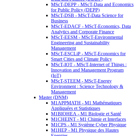
MScT-DEPP - MScT-Data and Economics
for Public Policy (DEPP)
MScT-DSB - MScT-Data Science for
Business
MScT-EDACF - MScT-Economics, Data
Analytics and Corporate Finance
MScT-EESM - MScT-Environmental
Engineering and Sustainability
Management
MScT-ESCLiP - MScT-Economics for
Smart Cities and Climate Policy
MScT-IOT - MScT-Internet of Things :
Innovation and Management Program
(IoT)
MScT-STEEM - MScT-Energy
Environment : Science Technology &
Management
Master (DNM)
M1APPMATH - M1 Mathématiques
Appliquées et Statistiques
M1BIOHEA - M1 Biologie et Santé
M1CHEINT - M1 Chimie et Interfaces
M1CPS - M1 Système Cyber Physique
M1HEP - M1 Physique des Hautes
Energies