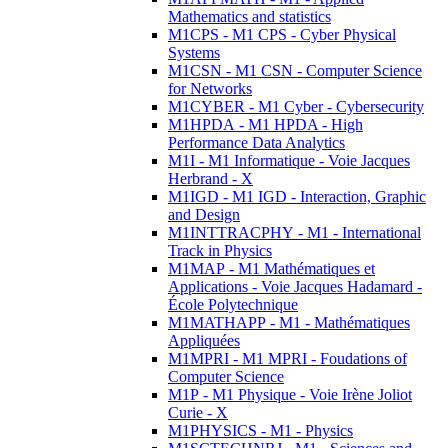
Mathematics and statistics
M1CPS - M1 CPS - Cyber Physical
Systems
M1CSN - M1 CSN - Computer Science
for Networks
M1CYBER - M1 Cyber - Cybersecurity
M1HPDA - M1 HPDA - High
Performance Data Analytics
M1I - M1 Informatique - Voie Jacques
Herbrand - X
M1IGD - M1 IGD - Interaction, Graphic
and Design
M1INTTRACPHY - M1 - International
Track in Physics
M1MAP - M1 Mathématiques et
Applications - Voie Jacques Hadamard -
École Polytechnique
M1MATHAPP - M1 - Mathématiques
Appliquées
M1MPRI - M1 MPRI - Foudations of
Computer Science
M1P - M1 Physique - Voie Irène Joliot
Curie - X
M1PHYSICS - M1 - Physics