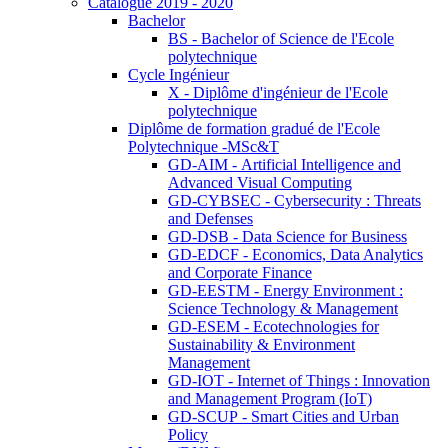
Catalogue 2019 - 2020
Bachelor
BS - Bachelor of Science de l'Ecole
polytechnique
Cycle Ingénieur
X - Diplôme d'ingénieur de l'Ecole
polytechnique
Diplôme de formation gradué de l'Ecole
Polytechnique -MSc&T
GD-AIM - Artificial Intelligence and
Advanced Visual Computing
GD-CYBSEC - Cybersecurity : Threats
and Defenses
GD-DSB - Data Science for Business
GD-EDCF - Economics, Data Analytics
and Corporate Finance
GD-EESTM - Energy Environment :
Science Technology & Management
GD-ESEM - Ecotechnologies for
Sustainability & Environment
Management
GD-IOT - Internet of Things : Innovation
and Management Program (IoT)
GD-SCUP - Smart Cities and Urban
Policy