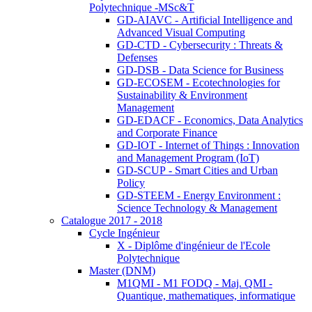
Polytechnique -MSc&T
GD-AIAVC - Artificial Intelligence and
Advanced Visual Computing
GD-CTD - Cybersecurity : Threats &
Defenses
GD-DSB - Data Science for Business
GD-ECOSEM - Ecotechnologies for
Sustainability & Environment
Management
GD-EDACF - Economics, Data Analytics
and Corporate Finance
GD-IOT - Internet of Things : Innovation
and Management Program (IoT)
GD-SCUP - Smart Cities and Urban
Policy
GD-STEEM - Energy Environment :
Science Technology & Management
Catalogue 2017 - 2018
Cycle Ingénieur
X - Diplôme d'ingénieur de l'Ecole
Polytechnique
Master (DNM)
M1QMI - M1 FODQ - Maj. QMI -
Quantique, mathematiques, informatique