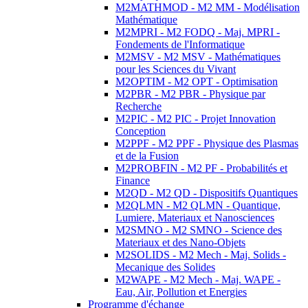
M2MATHMOD - M2 MM - Modélisation
Mathématique
M2MPRI - M2 FODQ - Maj. MPRI -
Fondements de l'Informatique
M2MSV - M2 MSV - Mathématiques
pour les Sciences du Vivant
M2OPTIM - M2 OPT - Optimisation
M2PBR - M2 PBR - Physique par
Recherche
M2PIC - M2 PIC - Projet Innovation
Conception
M2PPF - M2 PPF - Physique des Plasmas
et de la Fusion
M2PROBFIN - M2 PF - Probabilités et
Finance
M2QD - M2 QD - Dispositifs Quantiques
M2QLMN - M2 QLMN - Quantique,
Lumiere, Materiaux et Nanosciences
M2SMNO - M2 SMNO - Science des
Materiaux et des Nano-Objets
M2SOLIDS - M2 Mech - Maj. Solids -
Mecanique des Solides
M2WAPE - M2 Mech - Maj. WAPE -
Eau, Air, Pollution et Energies
Programme d'échange