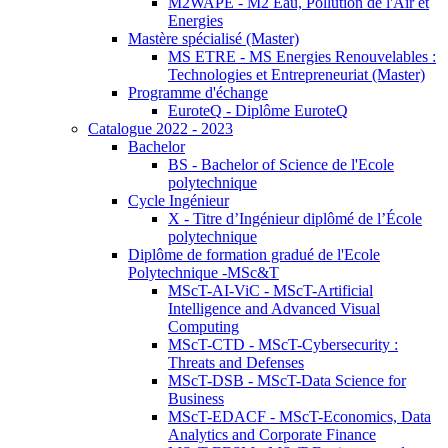
M2WAPE - M2 Eau, Pollution de l'Air et
Energies
Mastère spécialisé (Master)
MS ETRE - MS Energies Renouvelables :
Technologies et Entrepreneuriat (Master)
Programme d'échange
EuroteQ - Diplôme EuroteQ
Catalogue 2022 - 2023
Bachelor
BS - Bachelor of Science de l'Ecole
polytechnique
Cycle Ingénieur
X - Titre d’Ingénieur diplômé de l’École
polytechnique
Diplôme de formation gradué de l'Ecole
Polytechnique -MSc&T
MScT-AI-ViC - MScT-Artificial
Intelligence and Advanced Visual
Computing
MScT-CTD - MScT-Cybersecurity :
Threats and Defenses
MScT-DSB - MScT-Data Science for
Business
MScT-EDACF - MScT-Economics, Data
Analytics and Corporate Finance