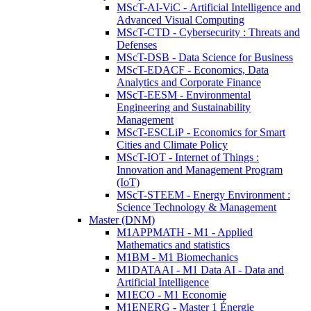
MScT-AI-ViC - Artificial Intelligence and
Advanced Visual Computing
MScT-CTD - Cybersecurity : Threats and
Defenses
MScT-DSB - Data Science for Business
MScT-EDACF - Economics, Data
Analytics and Corporate Finance
MScT-EESM - Environmental
Engineering and Sustainability
Management
MScT-ESCLiP - Economics for Smart
Cities and Climate Policy
MScT-IOT - Internet of Things :
Innovation and Management Program
(IoT)
MScT-STEEM - Energy Environment :
Science Technology & Management
Master (DNM)
M1APPMATH - M1 - Applied
Mathematics and statistics
M1BM - M1 Biomechanics
M1DATAAI - M1 Data AI - Data and
Artificial Intelligence
M1ECO - M1 Economie
M1ENERG - Master 1 Énergie