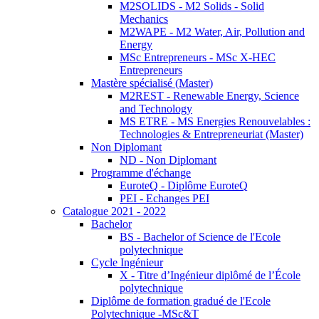
M2SOLIDS - M2 Solids - Solid
Mechanics
M2WAPE - M2 Water, Air, Pollution and
Energy
MSc Entrepreneurs - MSc X-HEC
Entrepreneurs
Mastère spécialisé (Master)
M2REST - Renewable Energy, Science
and Technology
MS ETRE - MS Energies Renouvelables :
Technologies & Entrepreneuriat (Master)
Non Diplomant
ND - Non Diplomant
Programme d'échange
EuroteQ - Diplôme EuroteQ
PEI - Echanges PEI
Catalogue 2021 - 2022
Bachelor
BS - Bachelor of Science de l'Ecole
polytechnique
Cycle Ingénieur
X - Titre d’Ingénieur diplômé de l’École
polytechnique
Diplôme de formation gradué de l'Ecole
Polytechnique -MSc&T