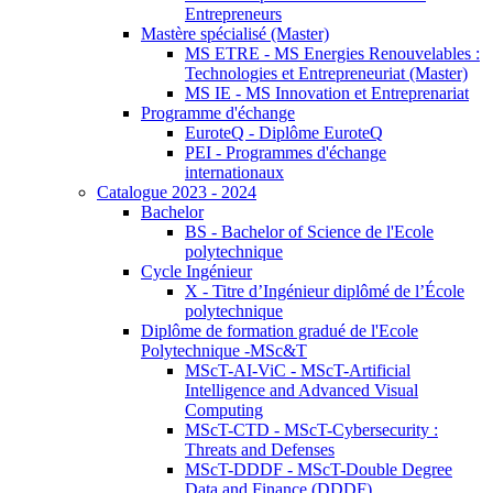
Entrepreneurs
Mastère spécialisé (Master)
MS ETRE - MS Energies Renouvelables :
Technologies et Entrepreneuriat (Master)
MS IE - MS Innovation et Entreprenariat
Programme d'échange
EuroteQ - Diplôme EuroteQ
PEI - Programmes d'échange
internationaux
Catalogue 2023 - 2024
Bachelor
BS - Bachelor of Science de l'Ecole
polytechnique
Cycle Ingénieur
X - Titre d’Ingénieur diplômé de l’École
polytechnique
Diplôme de formation gradué de l'Ecole
Polytechnique -MSc&T
MScT-AI-ViC - MScT-Artificial
Intelligence and Advanced Visual
Computing
MScT-CTD - MScT-Cybersecurity :
Threats and Defenses
MScT-DDDF - MScT-Double Degree
Data and Finance (DDDF)