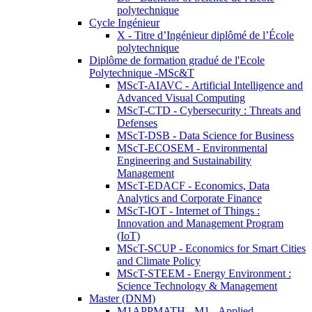
polytechnique
Cycle Ingénieur
X - Titre d’Ingénieur diplômé de l’École
polytechnique
Diplôme de formation gradué de l'Ecole
Polytechnique -MSc&T
MScT-AIAVC - Artificial Intelligence and
Advanced Visual Computing
MScT-CTD - Cybersecurity : Threats and
Defenses
MScT-DSB - Data Science for Business
MScT-ECOSEM - Environmental
Engineering and Sustainability
Management
MScT-EDACF - Economics, Data
Analytics and Corporate Finance
MScT-IOT - Internet of Things :
Innovation and Management Program
(IoT)
MScT-SCUP - Economics for Smart Cities
and Climate Policy
MScT-STEEM - Energy Environment :
Science Technology & Management
Master (DNM)
M1APPMATH - M1 - Applied