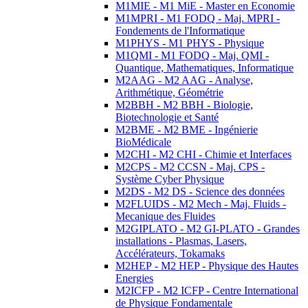
M1MIE - M1 MiE - Master en Economie
M1MPRI - M1 FODQ - Maj. MPRI -
Fondements de l'Informatique
M1PHYS - M1 PHYS - Physique
M1QMI - M1 FODQ - Maj. QMI -
Quantique, Mathematiques, Informatique
M2AAG - M2 AAG - Analyse,
Arithmétique, Géométrie
M2BBH - M2 BBH - Biologie,
Biotechnologie et Santé
M2BME - M2 BME - Ingénierie
BioMédicale
M2CHI - M2 CHI - Chimie et Interfaces
M2CPS - M2 CCSN - Maj. CPS -
Système Cyber Physique
M2DS - M2 DS - Science des données
M2FLUIDS - M2 Mech - Maj. Fluids -
Mecanique des Fluides
M2GIPLATO - M2 GI-PLATO - Grandes
installations - Plasmas, Lasers,
Accélérateurs, Tokamaks
M2HEP - M2 HEP - Physique des Hautes
Energies
M2ICFP - M2 ICFP - Centre International
de Physique Fondamentale