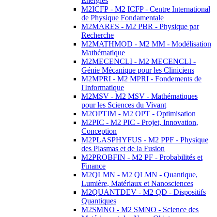
Energies
M2ICFP - M2 ICFP - Centre International
de Physique Fondamentale
M2MARES - M2 PBR - Physique par
Recherche
M2MATHMOD - M2 MM - Modélisation
Mathématique
M2MECENCLI - M2 MECENCLI -
Génie Mécanique pour les Cliniciens
M2MPRI - M2 MPRI - Fondements de
l'Informatique
M2MSV - M2 MSV - Mathématiques
pour les Sciences du Vivant
M2OPTIM - M2 OPT - Optimisation
M2PIC - M2 PIC - Projet, Innovation,
Conception
M2PLASPHYFUS - M2 PPF - Physique
des Plasmas et de la Fusion
M2PROBFIN - M2 PF - Probabilités et
Finance
M2QLMN - M2 QLMN - Quantique,
Lumière, Matériaux et Nanosciences
M2QUANTDEV - M2 QD - Dispositifs
Quantiques
M2SMNO - M2 SMNO - Science des