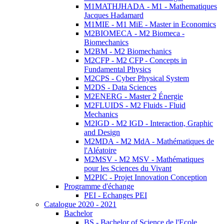
M1MATHJHADA - M1 - Mathematiques
Jacques Hadamard
M1MIE - M1 MiE - Master in Economics
M2BIOMECA - M2 Biomeca -
Biomechanics
M2BM - M2 Biomechanics
M2CFP - M2 CFP - Concepts in
Fundamental Physics
M2CPS - Cyber Physical System
M2DS - Data Sciences
M2ENERG - Master 2 Énergie
M2FLUIDS - M2 Fluids - Fluid
Mechanics
M2IGD - M2 IGD - Interaction, Graphic
and Design
M2MDA - M2 MdA - Mathématiques de
l'Aléatoire
M2MSV - M2 MSV - Mathématiques
pour les Sciences du Vivant
M2PIC - Projet Innovation Conception
Programme d'échange
PEI - Echanges PEI
Catalogue 2020 - 2021
Bachelor
BS - Bachelor of Science de l'Ecole